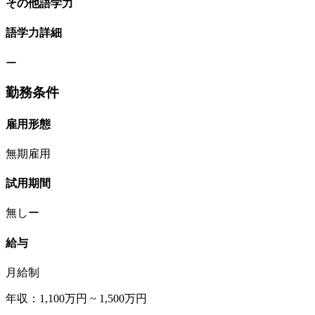
その他語学力
語学力詳細
ー
勤務条件
雇用形態
無期雇用
試用期間
無しー
給与
月給制
年収：1,100万円 ~ 1,500万円