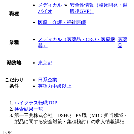
メディカル・
安全性情報（臨床開発・製
バイオ
販後GVP）
職種
医療・介護・福祉
医師
メディカル（医薬品・CRO・医療機
医薬
業種
器）
品
勤務地
東京都
こだわり
日系企業
条件
英語力中級以上
ハイクラス転職TOP
検索結果一覧
第一三共株式会社：DSHQ PV職（MD：担当領域・
製品に関する安全対策・集積検討）の求人情報詳細
TOP