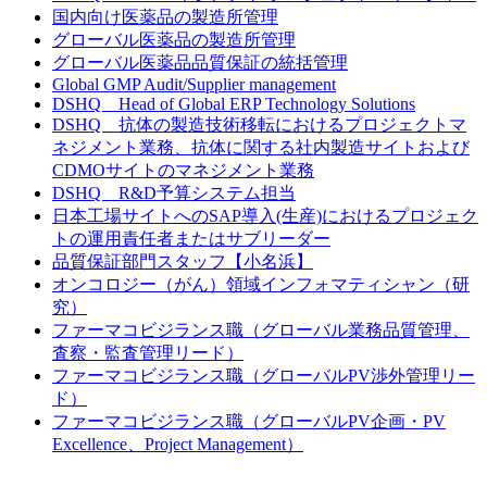
国内向け医薬品の製造所管理
グローバル医薬品の製造所管理
グローバル医薬品品質保証の統括管理
Global GMP Audit/Supplier management
DSHQ Head of Global ERP Technology Solutions
DSHQ 抗体の製造技術移転におけるプロジェクトマ
ネジメント業務、抗体に関する社内製造サイトおよび
CDMOサイトのマネジメント業務
DSHQ R&D予算システム担当
日本工場サイトへのSAP導入(生産)におけるプロジェク
トの運用責任者またはサブリーダー
品質保証部門スタッフ【小名浜】
オンコロジー（がん）領域インフォマティシャン（研
究）
ファーマコビジランス職（グローバル業務品質管理、
査察・監査管理リード）
ファーマコビジランス職（グローバルPV渉外管理リー
ド）
ファーマコビジランス職（グローバルPV企画・PV
Excellence、Project Management）