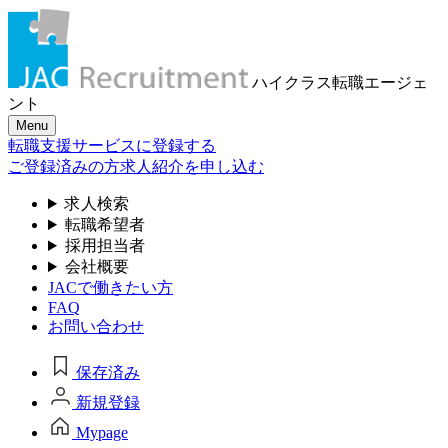
ハイクラス転職
エージェ
ント
Menu
転職支援サービスに登録する
ご登録済みの方
求人紹介を申し込む
求人検索
転職希望者
採用担当者
会社概要
JACで働きたい方
FAQ
お問い合わせ
保存済み
新規登録
Mypage