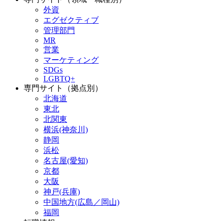
外資
エグゼクティブ
管理部門
MR
営業
マーケティング
SDGs
LGBTQ+
専門サイト（拠点別）
北海道
東北
北関東
横浜(神奈川)
静岡
浜松
名古屋(愛知)
京都
大阪
神戸(兵庫)
中国地方(広島／岡山)
福岡