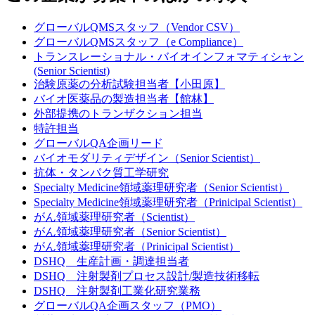
グローバルQMSスタッフ（Vendor CSV）
グローバルQMSスタッフ（e Compliance）
トランスレーショナル・バイオインフォマティシャン
(Senior Scientist)
治験原薬の分析試験担当者【小田原】
バイオ医薬品の製造担当者【館林】
外部提携のトランザクション担当
特許担当
グローバルQA企画リード
バイオモダリティデザイン（Senior Scientist）
抗体・タンパク質工学研究
Specialty Medicine領域薬理研究者（Senior Scientist）
Specialty Medicine領域薬理研究者（Prinicipal Scientist）
がん領域薬理研究者（Scientist）
がん領域薬理研究者（Senior Scientist）
がん領域薬理研究者（Prinicipal Scientist）
DSHQ 生産計画・調達担当者
DSHQ 注射製剤プロセス設計/製造技術移転
DSHQ 注射製剤工業化研究業務
グローバルQA企画スタッフ（PMO）