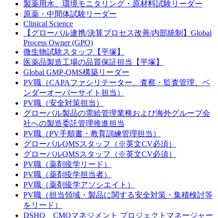
製薬用水、環境モニタリング・原材料試験リーダー
原薬・中間体試験リーダー
Clinical Science
【グローバル連携/決算プロセス改善/内部統制】Global
Process Owner (GPO)
微生物試験スタッフ【平塚】
医薬品製造工場の品質保証担当【平塚】
Global GMP-QMS構築リーダー
PV職（CAPAファシリテーター、査察・監査管理、ベ
ンダーオーバーサイト担当）
PV職（安全対策担当）
グローバル製品の需給管理業務および海外グループ会
社への製造委託管理推進担当
PV職（PV手順書・教育訓練管理担当）
グローバルQMSスタッフ（※英文CV必須）
グローバルQMSスタッフ（※英文CV必須）
PV職（薬剤疫学リード）
PV職（薬剤疫学担当者）
PV職（薬剤疫学アソシエイト）
PV職（担当領域・製品に関する安全対策・集積検討等
をリード）
DSHQ CMOマネジメント プロジェクトマネージャー