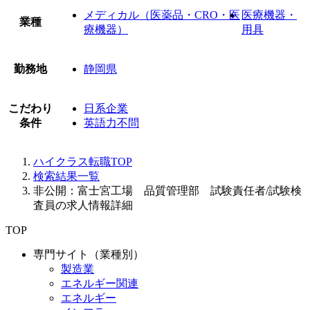
メディカル（医薬品・CRO・医
医療機器・
業種
療機器）
用具
勤務地
静岡県
こだわり
日系企業
条件
英語力不問
ハイクラス転職TOP
検索結果一覧
非公開：富士宮工場 品質管理部 試験責任者/試験検
査員の求人情報詳細
TOP
専門サイト（業種別）
製造業
エネルギー関連
エネルギー