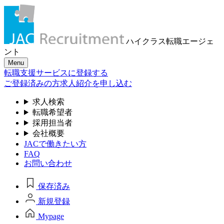
ハイクラス転職
エージェ
ント
Menu
転職支援サービスに登録する
ご登録済みの方
求人紹介を申し込む
求人検索
転職希望者
採用担当者
会社概要
JACで働きたい方
FAQ
お問い合わせ
保存済み
新規登録
Mypage