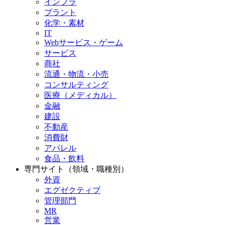
インフラ
プラント
化学・素材
IT
Webサービス・ゲーム
サービス
商社
流通・物流・小売
コンサルティング
医療（メディカル）
金融
建設
不動産
消費財
アパレル
食品・飲料
専門サイト（領域・職種別）
外資
エグゼクティブ
管理部門
MR
営業