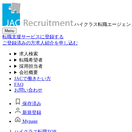
ハイクラス転職
エージェン
Menu
転職支援サービスに登録する
ご登録済みの方
求人紹介を申し込む
求人検索
転職希望者
採用担当者
会社概要
JACで働きたい方
FAQ
お問い合わせ
保存済み
新規登録
Mypage
ハイクラス転職TOP