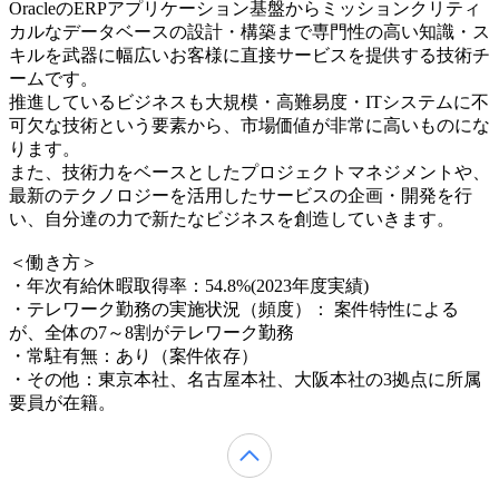
OracleのERPアプリケーション基盤からミッションクリティ
カルなデータベースの設計・構築まで専門性の高い知識・ス
キルを武器に幅広いお客様に直接サービスを提供する技術チ
ームです。
推進しているビジネスも大規模・高難易度・ITシステムに不
可欠な技術という要素から、市場価値が非常に高いものにな
ります。
また、技術力をベースとしたプロジェクトマネジメントや、
最新のテクノロジーを活用したサービスの企画・開発を行
い、自分達の力で新たなビジネスを創造していきます。
＜働き方＞
・年次有給休暇取得率：54.8%(2023年度実績)
・テレワーク勤務の実施状況（頻度）： 案件特性による
が、全体の7～8割がテレワーク勤務
・常駐有無：あり（案件依存）
・その他：東京本社、名古屋本社、大阪本社の3拠点に所属
要員が在籍。