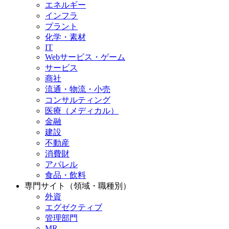
エネルギー
インフラ
プラント
化学・素材
IT
Webサービス・ゲーム
サービス
商社
流通・物流・小売
コンサルティング
医療（メディカル）
金融
建設
不動産
消費財
アパレル
食品・飲料
専門サイト（領域・職種別）
外資
エグゼクティブ
管理部門
MR