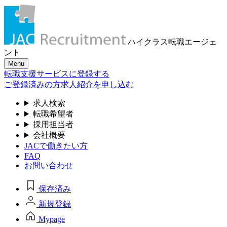
ハイクラス転職
エージェ
ント
Menu
転職支援サービスに登録する
ご登録済みの方
求人紹介を申し込む
求人検索
転職希望者
採用担当者
会社概要
JACで働きたい方
FAQ
お問い合わせ
保存済み
新規登録
Mypage