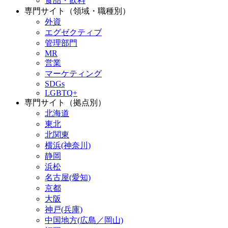
食品・飲料
専門サイト（領域・職種別）
外資
エグゼクティブ
管理部門
MR
営業
マーケティング
SDGs
LGBTQ+
専門サイト（拠点別）
北海道
東北
北関東
横浜(神奈川)
静岡
浜松
名古屋(愛知)
京都
大阪
神戸(兵庫)
中国地方(広島／岡山)