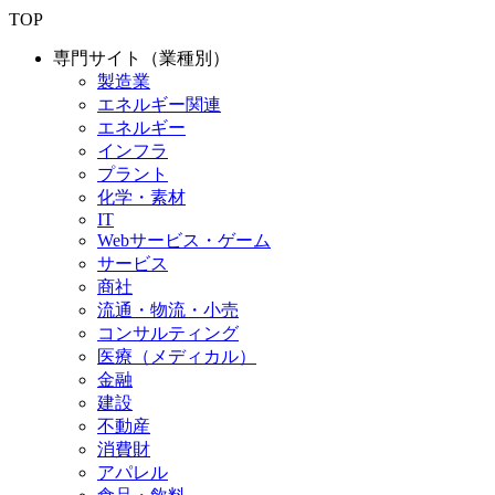
TOP
専門サイト（業種別）
製造業
エネルギー関連
エネルギー
インフラ
プラント
化学・素材
IT
Webサービス・ゲーム
サービス
商社
流通・物流・小売
コンサルティング
医療（メディカル）
金融
建設
不動産
消費財
アパレル