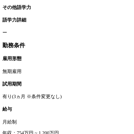
その他語学力
語学力詳細
ー
勤務条件
雇用形態
無期雇用
試用期間
有り(3ヵ月 ※条件変更なし)
給与
月給制
年収：754万円 ~ 1,200万円