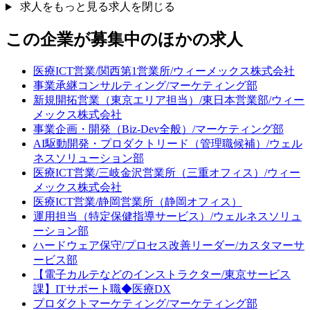
求人をもっと見る
求人を閉じる
この企業が募集中のほかの求人
医療ICT営業/関西第1営業所/ウィーメックス株式会社
事業承継コンサルティング/マーケティング部
新規開拓営業（東京エリア担当）/東日本営業部/ウィー
メックス株式会社
事業企画・開発（Biz-Dev全般）/マーケティング部
AI駆動開発・プロダクトリード（管理職候補）/ウェル
ネスソリューション部
医療ICT営業/三岐金沢営業所（三重オフィス）/ウィー
メックス株式会社
医療ICT営業/静岡営業所（静岡オフィス）
運用担当（特定保健指導サービス）/ウェルネスソリュ
ーション部
ハードウェア保守/プロセス改善リーダー/カスタマーサ
ービス部
【電子カルテなどのインストラクター/東京サービス
課】ITサポート職◆医療DX
プロダクトマーケティング/マーケティング部