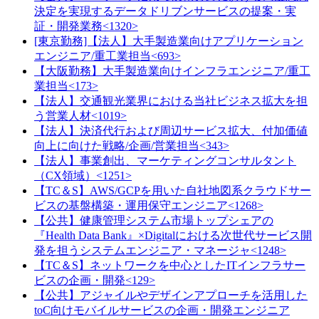
決定を実現するデータドリブンサービスの提案・実
証・開発業務<1320>
[東京勤務]【法人】大手製造業向けアプリケーション
エンジニア/重工業担当<693>
【大阪勤務】大手製造業向けインフラエンジニア/重工
業担当<173>
【法人】交通観光業界における当社ビジネス拡大を担
う営業人材<1019>
【法人】決済代行および周辺サービス拡大、付加価値
向上に向けた戦略/企画/営業担当<343>
【法人】事業創出、マーケティングコンサルタント
（CX領域）<1251>
【TC＆S】AWS/GCPを用いた自社地図系クラウドサー
ビスの基盤構築・運用保守エンジニア<1268>
【公共】健康管理システム市場トップシェアの
『Health Data Bank』×Digitalにおける次世代サービス開
発を担うシステムエンジニア・マネージャ<1248>
【TC＆S】ネットワークを中心としたITインフラサー
ビスの企画・開発<129>
【公共】アジャイルやデザインアプローチを活用した
toC向けモバイルサービスの企画・開発エンジニア