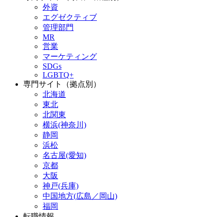
外資
エグゼクティブ
管理部門
MR
営業
マーケティング
SDGs
LGBTQ+
専門サイト（拠点別）
北海道
東北
北関東
横浜(神奈川)
静岡
浜松
名古屋(愛知)
京都
大阪
神戸(兵庫)
中国地方(広島／岡山)
福岡
転職情報