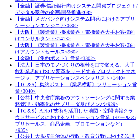
【金融】証券/信託銀行向けシステム開発プロジェクト/
デジタル案件の企画/開発推進<68>
【金融】メガバンク向けシステム開発におけるアプリ
ケーションエンジニア<686>
【大阪】《製造業》機械業界・電機業界大手お客様向
けコンサルタント<1413>
【大阪】《製造業》機械業界・電機業界大手お客様向
けアカウントセールス<960>
【金融】《集約ポスト》営業<3302>
【法人】日本のモノづくりの根幹をITで変える。大手
飲料業界向けSCM変革をリードするプロジェクトマネ
ージャ、アプリケーションスペシャリスト<1440>
【TC＆S】集約ポスト_《業界横断》ソリューション営
業<3040>
【公共】中央省庁業務のアウトソーシングに関する業
務管理・効率化のサブリーダ及びメンバ<929>
【TC＆S】AI/IoT技術を活用した地図・空間情報クラ
ウドサービスにおけるソリューション営業（セールス/
プリセールス、商品企画、プロモーションなど）
<935>
【公共】大規模自治体の行政・教育分野における次世