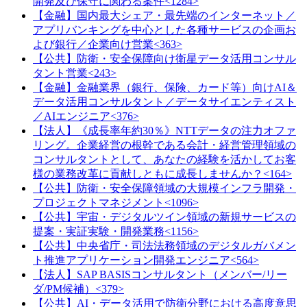
開発及び保守に関わる案件<1284>
【金融】国内最大シェア・最先端のインターネット／
アプリバンキングを中心とした各種サービスの企画お
よび銀行／企業向け営業<363>
【公共】防衛・安全保障向け衛星データ活用コンサル
タント営業<243>
【金融】金融業界（銀行、保険、カード等）向けAI＆
データ活用コンサルタント／データサイエンティスト
／AIエンジニア<376>
【法人】《成長率年約30％》NTTデータの注力オファ
リング。企業経営の根幹である会計・経営管理領域の
コンサルタントとして、あなたの経験を活かしてお客
様の業務改革に貢献しともに成長しませんか？<164>
【公共】防衛・安全保障領域の大規模インフラ開発・
プロジェクトマネジメント<1096>
【公共】宇宙・デジタルツイン領域の新規サービスの
提案・実証実験・開発業務<1156>
【公共】中央省庁・司法法務領域のデジタルガバメン
ト推進アプリケーション開発エンジニア<564>
【法人】SAP BASISコンサルタント（メンバー/リー
ダ/PM候補）<379>
【公共】AI・データ活用で防衛分野における高度意思