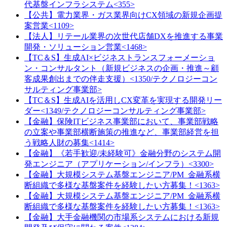
代基盤インフラシステム<355>
【公共】電力業界・ガス業界向けCX領域の新規企画提
案営業<1109>
【法人】リテール業界の次世代店舗DXを推進する事業
開発・ソリューション営業<1468>
【TC＆S】生成AI×ビジネストランスフォーメーショ
ン・コンサルタント（新規ビジネスの企画・推進～顧
客成果創出までの伴走支援）<1350/テクノロジーコン
サルティング事業部>
【TC＆S】生成AIを活用しCX変革を実現する開発リー
ダー<1349/テクノロジーコンサルティング事業部>
【金融】保険ITビジネス事業部において、事業部戦略
の立案や事業部横断施策の推進など、事業部経営を担
う戦略人財の募集<1414>
【金融】《若手歓迎/未経験可》金融分野のシステム開
発エンジニア（アプリケーション/インフラ）<3300>
【金融】大規模システム基盤エンジニア/PM_金融系横
断組織で多様な基盤案件を経験したい方募集！<1363>
【金融】大規模システム基盤エンジニア/PM_金融系横
断組織で多様な基盤案件を経験したい方募集！<1363>
【金融】大手金融機関の市場系システムにおける新規