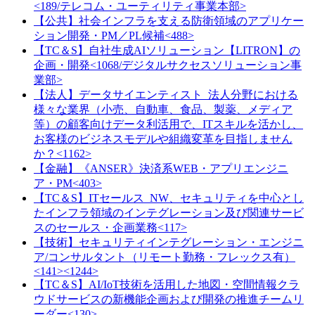
<189/テレコム・ユーティリティ事業本部>
【公共】社会インフラを支える防衛領域のアプリケー
ション開発・PM／PL候補<488>
【TC＆S】自社生成AIソリューション【LITRON】の
企画・開発<1068/デジタルサクセスソリューション事
業部>
【法人】データサイエンティスト_法人分野における
様々な業界（小売、自動車、食品、製薬、メディア
等）の顧客向けデータ利活用で、ITスキルを活かし、
お客様のビジネスモデルや組織変革を目指しません
か？<1162>
【金融】《ANSER》決済系WEB・アプリエンジニ
ア・PM<403>
【TC＆S】ITセールス_NW、セキュリティを中心とし
たインフラ領域のインテグレーション及び関連サービ
スのセールス・企画業務<117>
【技術】セキュリティインテグレーション・エンジニ
ア/コンサルタント（リモート勤務・フレックス有）
<141><1244>
【TC＆S】AI/IoT技術を活用した地図・空間情報クラ
ウドサービスの新機能企画および開発の推進チームリ
ーダー<130>