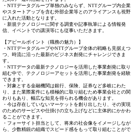
・NTTデータグループ単独のみならず、NTTグループ内企業
やスタートアップを含む外部企業等とのアライアンスも視野
に入れた活動となります。
・新規テクノロジーに関する調査や記事執筆による情報発
信、イベントでの講演等にも従事いただきます。
【アピールポイント（職務の魅力）】
・NTTデータグループやNTTグループ全体の戦略も見据えつ
つ、時流に沿った最新のビジネス創発にチャレンジできま
す。
・NTTデータの最新テクノロジーを活用した事業創発に取り
組む中で、テクノロジーアセットを活用した事業創発を経験
できます。
・対象とする金融機関は銀行、保険、証券など多岐にわた
り、また業際案件にも積極的に取り組むため事業会社との関
わりもあり、幅広な知見を得られる機会があります。
・今は存在していないマーケットを創り出したり、その実現
のためのサービスや仕掛けの立ち上げなどに主体的にかかわ
ることができます。
・フォーサイト担当として、将来の社会像をイメージしなが
ら、少数精鋭の組織でスピード感をもって取り組むことがで