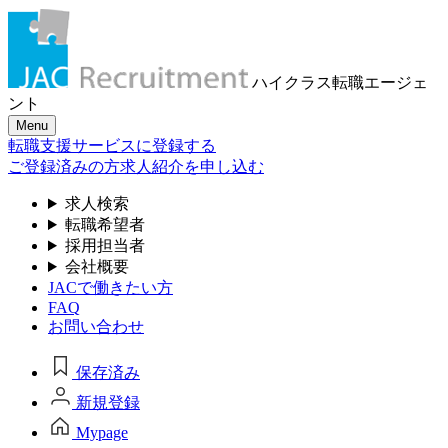
ハイクラス転職
エージェ
ント
Menu
転職支援サービスに登録する
ご登録済みの方
求人紹介を申し込む
求人検索
転職希望者
採用担当者
会社概要
JACで働きたい方
FAQ
お問い合わせ
保存済み
新規登録
Mypage