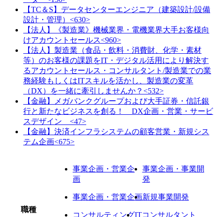
【TC＆S】データセンターエンジニア（建築設計/設備
設計・管理）<630>
【法人】《製造業》機械業界・電機業界大手お客様向
けアカウントセールス<960>
【法人】製造業（食品・飲料・消費財、化学・素材
等）のお客様の課題をIT・デジタル活用により解決す
るアカウントセールス・コンサルタント/製造業での業
務経験もしくはITスキルを活かし、製造業の変革
（DX）を一緒に牽引しませんか？<532>
【金融】メガバンクグループおよび大手証券・信託銀
行と新たなビジネスを創る！ DX企画・営業・サービ
スデザイン <47>
【金融】決済インフラシステムの顧客営業・新規シス
テム企画<675>
事業企画・営業企
事業企画・事業開
画
発
事業企画・営業企画
新規事業開発
職種
コンサルティング
ITコンサルタント