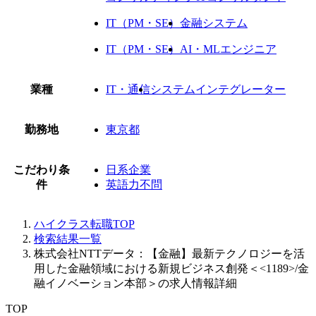
IT（PM・SE）
金融システム
IT（PM・SE）
AI・MLエンジニア
業種
IT・通信
システムインテグレーター
勤務地
東京都
こだわり条
日系企業
件
英語力不問
ハイクラス転職TOP
検索結果一覧
株式会社NTTデータ：【金融】最新テクノロジーを活
用した金融領域における新規ビジネス創発＜<1189>/金
融イノベーション本部＞の求人情報詳細
TOP