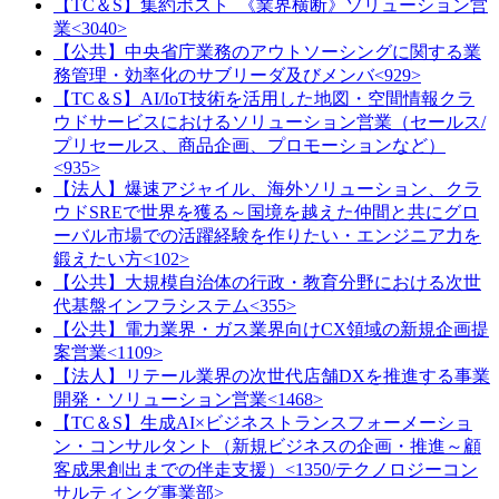
【TC＆S】集約ポスト_《業界横断》ソリューション営
業<3040>
【公共】中央省庁業務のアウトソーシングに関する業
務管理・効率化のサブリーダ及びメンバ<929>
【TC＆S】AI/IoT技術を活用した地図・空間情報クラ
ウドサービスにおけるソリューション営業（セールス/
プリセールス、商品企画、プロモーションなど）
<935>
【法人】爆速アジャイル、海外ソリューション、クラ
ウドSREで世界を獲る～国境を越えた仲間と共にグロ
ーバル市場での活躍経験を作りたい・エンジニア力を
鍛えたい方<102>
【公共】大規模自治体の行政・教育分野における次世
代基盤インフラシステム<355>
【公共】電力業界・ガス業界向けCX領域の新規企画提
案営業<1109>
【法人】リテール業界の次世代店舗DXを推進する事業
開発・ソリューション営業<1468>
【TC＆S】生成AI×ビジネストランスフォーメーショ
ン・コンサルタント（新規ビジネスの企画・推進～顧
客成果創出までの伴走支援）<1350/テクノロジーコン
サルティング事業部>