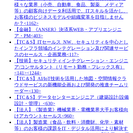
様々な業界（小売、自動車、食品、製薬、メディア
等）の顧客向けデータ利活用で、ITスキルを活かし、
お客様のビジネスモデルや組織変革を目指しません
か？<1162>
【金融】《ANSER》決済系WEB・アプリエンジニ
ア・PM<403>
【TC＆S】ITセールス_NW、セキュリティを中心とし
たインフラ領域のインテグレーション及び関連サービ
スのセールス・企画業務<117>
【技術】セキュリティインテグレーション・エンジニ
ア/コンサルタント（リモート勤務・フレックス有）
<141><1244>
【TC＆S】AI/IoT技術を活用した地図・空間情報クラ
ウドサービスの新機能企画および開発の推進チームリ
ーダー<130>
【TC＆S】データセンターエンジニア（建築設計/設備
設計・管理）<630>
【法人】《製造業》機械業界・電機業界大手お客様向
けアカウントセールス<960>
【法人】製造業（食品・飲料・消費財、化学・素材
等）のお客様の課題をIT・デジタル活用により解決す