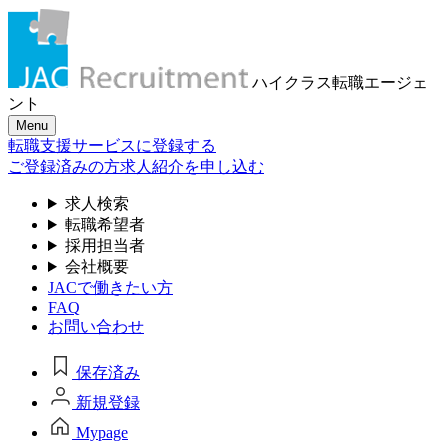
ハイクラス転職
エージェ
ント
Menu
転職支援サービスに登録する
ご登録済みの方
求人紹介を申し込む
求人検索
転職希望者
採用担当者
会社概要
JACで働きたい方
FAQ
お問い合わせ
保存済み
新規登録
Mypage