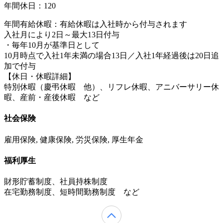
年間休日：120
年間有給休暇：有給休暇は入社時から付与されます
入社月により2日～最大13日付与
・毎年10月が基準日として
10月時点で入社1年未満の場合13日／入社1年経過後は20日追
加で付与
【休日・休暇詳細】
特別休暇（慶弔休暇 他）、リフレ休暇、アニバーサリー休
暇、産前・産後休暇 など
社会保険
雇用保険, 健康保険, 労災保険, 厚生年金
福利厚生
財形貯蓄制度、社員持株制度
在宅勤務制度、短時間勤務制度 など