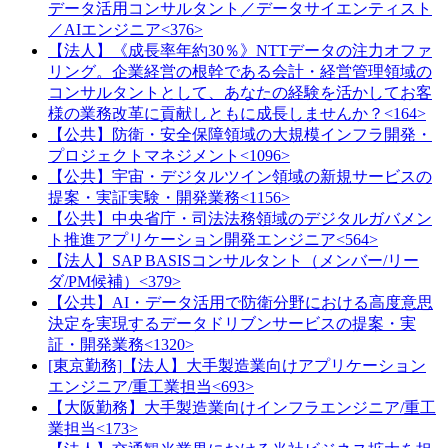
データ活用コンサルタント／データサイエンティスト
／AIエンジニア<376>
【法人】《成長率年約30％》NTTデータの注力オファ
リング。企業経営の根幹である会計・経営管理領域の
コンサルタントとして、あなたの経験を活かしてお客
様の業務改革に貢献しともに成長しませんか？<164>
【公共】防衛・安全保障領域の大規模インフラ開発・
プロジェクトマネジメント<1096>
【公共】宇宙・デジタルツイン領域の新規サービスの
提案・実証実験・開発業務<1156>
【公共】中央省庁・司法法務領域のデジタルガバメン
ト推進アプリケーション開発エンジニア<564>
【法人】SAP BASISコンサルタント（メンバー/リー
ダ/PM候補）<379>
【公共】AI・データ活用で防衛分野における高度意思
決定を実現するデータドリブンサービスの提案・実
証・開発業務<1320>
[東京勤務]【法人】大手製造業向けアプリケーション
エンジニア/重工業担当<693>
【大阪勤務】大手製造業向けインフラエンジニア/重工
業担当<173>