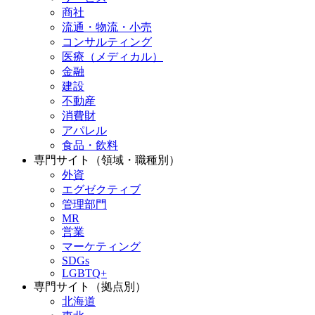
商社
流通・物流・小売
コンサルティング
医療（メディカル）
金融
建設
不動産
消費財
アパレル
食品・飲料
専門サイト（領域・職種別）
外資
エグゼクティブ
管理部門
MR
営業
マーケティング
SDGs
LGBTQ+
専門サイト（拠点別）
北海道