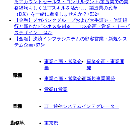
るアカウントセールス・コンサルタント/製造業での業
務経験もしくはITスキルを活かし、製造業の変革
（DX）を一緒に牽引しませんか？<532>
【金融】メガバンクグループおよび大手証券・信託銀
行と新たなビジネスを創る！ DX企画・営業・サービ
スデザイン <47>
【金融】決済インフラシステムの顧客営業・新規シス
テム企画<675>
事業企画・営業企
事業企画・事業開
画
発
職種
事業企画・営業企画
新規事業開発
営業
IT営業
業種
IT・通信
システムインテグレーター
勤務地
東京都