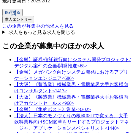
最終更新日：2025/2/12
保存する
求人エントリー
この企業が募集中の他求人を見る
求人をもっと見る
求人を閉じる
この企業が募集中のほかの求人
【金融】証券/信託銀行向けシステム開発プロジェクト/
デジタル案件の企画/開発推進<68>
【金融】メガバンク向けシステム開発におけるアプリ
ケーションエンジニア<686>
【大阪】《製造業》機械業界・電機業界大手お客様向
けコンサルタント<1413>
【大阪】《製造業》機械業界・電機業界大手お客様向
けアカウントセールス<960>
【金融】《集約ポスト》営業<3302>
【法人】日本のモノづくりの根幹をITで変える。大手
飲料業界向けSCM変革をリードするプロジェクトマネ
ージャ、アプリケーションスペシャリスト<1440>