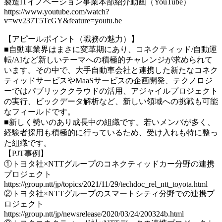
製造ITイノベーション事業本部紹介動画（YouTube）
https://www.youtube.com/watch?
v=wv237T5TcGY&feature=youtu.be
【アピールポイント（職務の魅力）】
■自動車業界はまさに変革期にあり、コネクティッド/自動運
転/AIなど新しいテーマへの積極的チャレンジが求められて
います。その中で、大手自動車会社と連携した新たなコネク
ティッドサービスやMaaSサービスの企画開発、テクノロジ
ーではパブリッククラウドの活用、アジャイルプロジェクト
の実行、ビックデータ解析など、新しい領域への挑戦も可能
なフィールドです。
■新しく勢いのあり成長中の組織です。若いメンバが多く、
経験者採用も積極的に行っているため、受け入れも特に整っ
た組織です。
【PJT事例】
①トヨタ社×NTTグループのコネクティッドカー分野の連携
プロジェクト
https://group.ntt/jp/topics/2021/11/29/techdoc_rel_ntt_toyota.html
②トヨタ社×NTTグループのスマートシティ分野での連携プ
ロジェクト
https://group.ntt/jp/newsrelease/2020/03/24/200324b.html