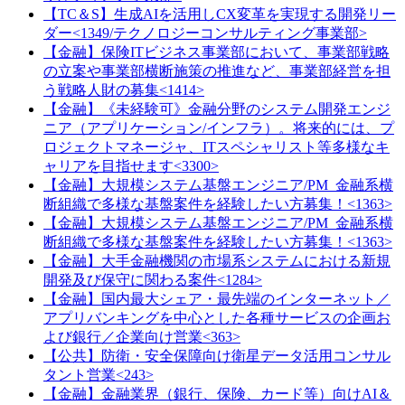
【TC＆S】生成AIを活用しCX変革を実現する開発リー
ダー<1349/テクノロジーコンサルティング事業部>
【金融】保険ITビジネス事業部において、事業部戦略
の立案や事業部横断施策の推進など、事業部経営を担
う戦略人財の募集<1414>
【金融】《未経験可》金融分野のシステム開発エンジ
ニア（アプリケーション/インフラ）。将来的には、プ
ロジェクトマネージャ、ITスペシャリスト等多様なキ
ャリアを目指せます<3300>
【金融】大規模システム基盤エンジニア/PM_金融系横
断組織で多様な基盤案件を経験したい方募集！<1363>
【金融】大規模システム基盤エンジニア/PM_金融系横
断組織で多様な基盤案件を経験したい方募集！<1363>
【金融】大手金融機関の市場系システムにおける新規
開発及び保守に関わる案件<1284>
【金融】国内最大シェア・最先端のインターネット／
アプリバンキングを中心とした各種サービスの企画お
よび銀行／企業向け営業<363>
【公共】防衛・安全保障向け衛星データ活用コンサル
タント営業<243>
【金融】金融業界（銀行、保険、カード等）向けAI＆