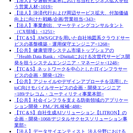
【法人】交通観光業界における当社ビジネス拡大を担
う営業人材<1019>
【法人】決済代行および周辺サービス拡大、付加価値
向上に向けた戦略/企画/営業担当<343>
【法人】事業創出、マーケティングコンサルタント
（CX領域）<1251>
【TC＆S】AWS/GCPを用いた自社地図系クラウドサー
ビスの基盤構築・運用保守エンジニア<1268>
【公共】健康管理システム市場トップシェアの
『Health Data Bank』×Digitalにおける次世代サービス開
発を担うシステムエンジニア・マネージャ<1248>
【TC＆S】ネットワークを中心としたITインフラサー
ビスの企画・開発<129>
【公共】アジャイルやデザインアプローチを活用した
toC向けモバイルサービスの企画・開発エンジニア
<189/テレコム・ユーティリティ事業本部>
【公共】社会インフラを支える防衛領域のアプリケー
ション開発・PM／PL候補<488>
【TC＆S】自社生成AIソリューション【LITRON】の
企画・開発<1068/デジタルサクセスソリューション事
業部>
【法人】データサイエンティスト_法人分野における