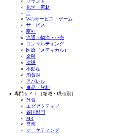
プラント
化学・素材
IT
Webサービス・ゲーム
サービス
商社
流通・物流・小売
コンサルティング
医療（メディカル）
金融
建設
不動産
消費財
アパレル
食品・飲料
専門サイト（領域・職種別）
外資
エグゼクティブ
管理部門
MR
営業
マーケティング