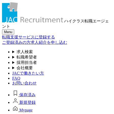
ハイクラス転職
エージェ
ント
Menu
転職支援サービスに登録する
ご登録済みの方
求人紹介を申し込む
求人検索
転職希望者
採用担当者
会社概要
JACで働きたい方
FAQ
お問い合わせ
保存済み
新規登録
Mypage