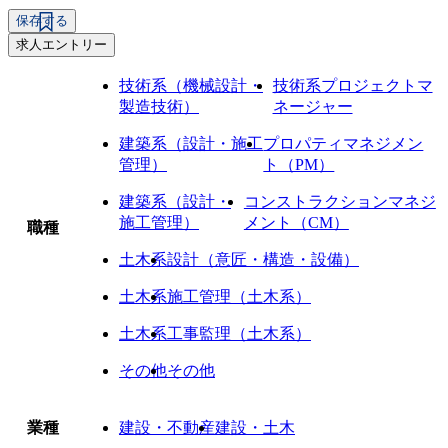
保存する
求人エントリー
技術系（機械設計・
技術系プロジェクトマ
製造技術）
ネージャー
建築系（設計・施工
プロパティマネジメン
管理）
ト（PM）
建築系（設計・
コンストラクションマネジ
施工管理）
メント（CM）
職種
土木系
設計（意匠・構造・設備）
土木系
施工管理（土木系）
土木系
工事監理（土木系）
その他
その他
業種
建設・不動産
建設・土木