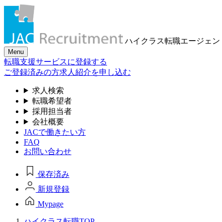
ハイクラス転職
エージェン
Menu
転職支援サービスに登録する
ご登録済みの方
求人紹介を申し込む
求人検索
転職希望者
採用担当者
会社概要
JACで働きたい方
FAQ
お問い合わせ
保存済み
新規登録
Mypage
ハイクラス転職TOP