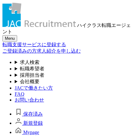
ハイクラス転職
エージェ
ント
Menu
転職支援サービスに登録する
ご登録済みの方
求人紹介を申し込む
求人検索
転職希望者
採用担当者
会社概要
JACで働きたい方
FAQ
お問い合わせ
保存済み
新規登録
Mypage