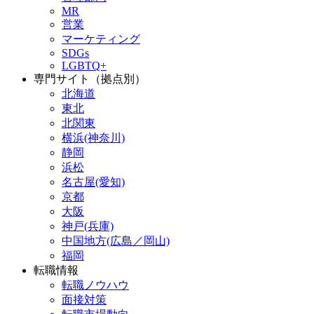
MR
営業
マーケティング
SDGs
LGBTQ+
専門サイト（拠点別）
北海道
東北
北関東
横浜(神奈川)
静岡
浜松
名古屋(愛知)
京都
大阪
神戸(兵庫)
中国地方(広島／岡山)
福岡
転職情報
転職ノウハウ
面接対策