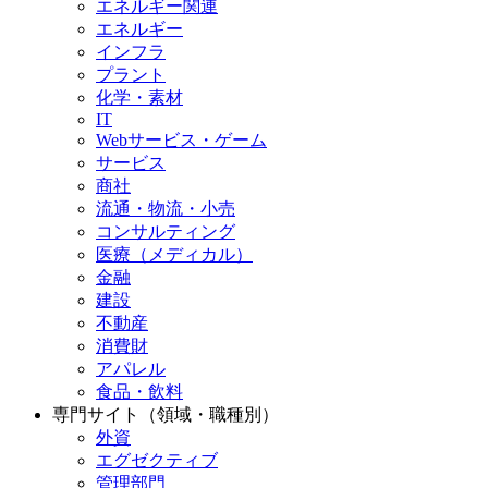
エネルギー関連
エネルギー
インフラ
プラント
化学・素材
IT
Webサービス・ゲーム
サービス
商社
流通・物流・小売
コンサルティング
医療（メディカル）
金融
建設
不動産
消費財
アパレル
食品・飲料
専門サイト（領域・職種別）
外資
エグゼクティブ
管理部門