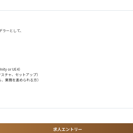
モデラーとして、
y or UE4）
クスチャ、セットアップ）
ら、業務を進められる方）
求人エントリー