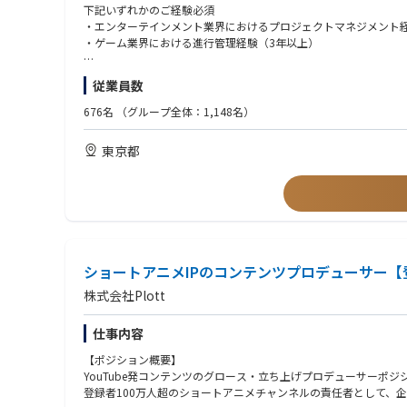
・ビジネスサイド（プロデューサー、マーケティング、渉外担当
下記いずれかのご経験必須
・プロジェクト内の円滑なコミュニケーションを促進するための
・エンターテインメント業界におけるプロジェクトマネジメント
・ゲーム業界における進行管理経験（3年以上）
■この仕事の魅力
・「日常」を「遊び」に変える挑戦
【歓迎スキル・経験】
従業員数
既存のゲームの枠組みを超え、人々のライフスタイルそのものに
・家庭用ゲームソフトの開発におけるプロジェクトマネジメント
・ゼロベースのモノづくりに向き合える環境
・他社IPを活用したプロジェクトマネジメント経験
676名
（グループ全体：1,148名）
確立された手法がない領域で、ご自身の経験を武器に「新しい
・社内外のステークホルダーと円滑に関係性を構築し、合意形成
・多様な専門性とのコラボレーション
・AIを用いた業務改善やパフォーマンスを向上させた経験・実績
東京都
ゲームクリエイターだけでなく、映像制作やIPを持つプロフェ
【求める人物像】
■AIツール
・前例のない困難な課題に対し、解決のプロセス自体に楽しさや
・Gemini
・変化の激しい新規事業において、泥臭い課題解決も厭わず、最
・ChatGPT
・自分の専門領域に固執せず、リアルとデジタルの融合という新
・Claude
ショートアニメIPのコンテンツプロデューサー【
株式会社Plott
仕事内容
【ポジション概要】
YouTube発コンテンツのグロース・立ち上げプロデューサーポジ
登録者100万人超のショートアニメチャンネルの責任者として、