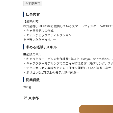
在宅勤務可
仕事内容
【業務内容】
株式会社QualiArtsから提供しているスマートフォンゲームの3D
・キャラモデルの作成
・モデルチェックとディレクション
を担当いただきます。
求める経験 / スキル
【環境】
■体制：50名前後の開発チーム（モデラーは2～3名）
■必須スキル
・キャラクターモデルの制作経験3年以上（Maya、photoshop、Unit
■使用環境 Unity,Mayaなど
・キャラクターモデリングの全工程が行える方（モデリング、テ
・テクニカル面に興味がある方（仕様を理解してTAと連携しなが
■面白さ・やりがい
・ポリゴン数1万以上のモデル制作経験
造形力と可愛さの追求。
従業員数
技術力の高いエンジニアとの開発。
■歓迎スキル
・美少女キャラモデルの経験
200名
・手書きのテクスチャ制作スキル
東京都
■求める人物像
・ゲームが好きな方
・好奇心と探究心を持った方