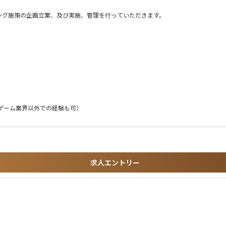
ング施策の企画立案、及び実施、管理を行っていただきます。
の参加
！」
ゲーム業界以外での経験も可）
する姿勢が非常に良い」
がうれしい！」
ただきます。
レビュー）経験
ださっている様子を見た時が、1番達成感を感じられる瞬間です。
求人エントリー
Pやイラストレーターと一緒に新しい作品を作れることも嬉しい瞬間です。