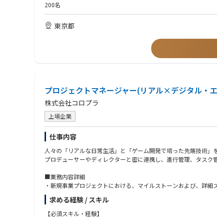
企画職は10~20名
200名
■使用環境
東京都
Unity
■面白さ・やりがい
「現場ものづくり主義」で裁量を持ってコンテンツ制作すること
コンシューマーゲームと同レベルの3D表現を追求していくことが
プロジェクトマネージャー(リアル×デジタル・エ
株式会社コロプラ
上場企業
仕事内容
人々の「リアルな日常生活」と「ゲーム開発で培った先端技術」
プロデューサーやディレクターと密に連携し、進行管理、タスク
■業務内容詳細
・新規事業プロジェクトにおける、マイルストーンおよび、詳細
・開発リソース（人員、予算、期間）の最適化および、予算、予
求める経験 / スキル
・社内クリエイター（プランナー、エンジニア、デザイナー等）
・プロジェクトにおけるリスクの早期発見、および課題解決に向
【必須スキル・経験】