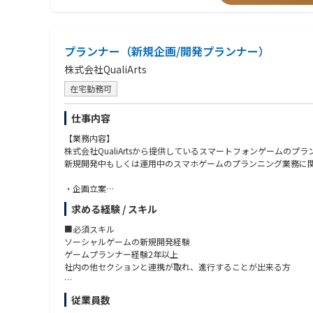
・周囲とのやり取りが円滑に行える方
・品質へのこだわりが強い方
・美少女系コンテンツが好きな人
プランナー（新規企画/開発プランナー）
株式会社QualiArts
在宅勤務可
仕事内容
【業務内容】
株式会社QualiArtsから提供しているスマートフォンゲームのプ
新規開発中もしくは運用中のスマホゲームのプランニング業務に
・企画立案
・仕様策定
求める経験 / スキル
・レベルデザイン
・パラメーター
■必須スキル
・クリエイティブ発注
ソーシャルゲームの新規開発経験
ゲームプランナー経験2年以上
【環境】
社内の他セクションと連携が取れ、進行することが出来る方
■体制
■歓迎スキル
従業員数
100名前後の開発チーム
・大規模チームの運用経験がある