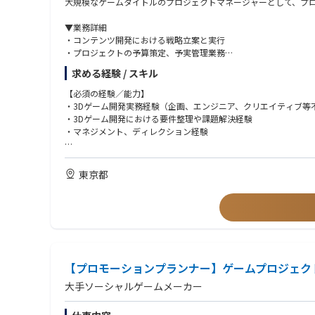
大規模なゲームタイトルのプロジェクトマネージャーとして、プ
▼業務詳細
・コンテンツ開発における戦略立案と実行
・プロジェクトの予算策定、予実管理業務
・経営層に向けた各種レポートの作成と報告
求める経験 / スキル
・スケジュール管理や人員調整等、プロジェクトの進行に関わる
・海外を含めた外部の協力会社との渉外、調整業務
【必須の経験／能力】
・社内の他部署との連携、調整業務
・3Dゲーム開発実務経験（企画、エンジニア、クリエイティブ等
・プロモーションの企画、提案
・3Dゲーム開発における要件整理や課題解決経験
・マネジメント、ディレクション経験
※ご経験やお強みにあわせて、開発PM/運用PM/クリエイティブ
※これまでプロジェクトマネージャーとしての実務経験をお持ち
【望ましい経験／能力】
※ご希望に応じて、将来的に他セクション・新規タイトル含めた
・新規開発初期段階(α以降)からPMとして参画し、リリースまで
東京都
・3DCGを扱うプロジェクトでのPM経験
▼仕事の魅力
・複数案件を並行したマネジメントやディレクション経験
・コアメンバーの一員として、事業の推進および拡大に主体的に
・チームビルディング経験
・メンバーとの信頼関係を構築し、チームづくりに携わる経験を
・複数の協業タイトルを通じて、渉外力・調整力を磨くことがで
・ヒト・モノ・カネのすべてに関わる事業運営・管理経験を得る
・同様の課題に向き合う複数のPMと、プロジェクトを越えて相談
【プロモーションプランナー】ゲームプロジェク
大手ソーシャルゲームメーカー