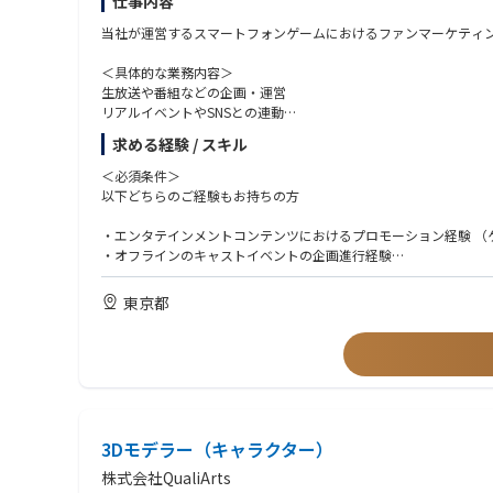
仕事内容
当社が運営するスマートフォンゲームにおけるファンマーケティ
＜具体的な業務内容＞
生放送や番組などの企画・運営
リアルイベントやSNSとの連動
ライブイベントの開催やコミックマーケットなど大型イベントへ
求める経験 / スキル
ファンミーティングなどオフラインイベントの実施
＜必須条件＞
＜現場プロモーションメンバーの声＞
以下どちらのご経験もお持ちの方
「大きな予算を投資する戦略設定に挑戦できるところが魅力」
「チームみんなでフォローしあえるから、自信持って進められる
・エンタテインメントコンテンツにおけるプロモーション経験 （
「職種問わず、意見を発しやすい雰囲気、それに耳を傾けようと
・オフラインのキャストイベントの企画進行経験
「自社コンテンツへの愛が深く、常にユーザー目線で語れる環境
＜歓迎条件＞
東京都
＜業務の魅力＞
・生放送、番組等のエンターテインメントコンテンツの制作経験
プロモーションのコンテンツやイベントを企画進行に携わってい
・一連のプロモーションサイクル（戦略立案→実行→施策分析&
実際にリアルイベントが開催されて、お客様が心から楽しんでく
また、元々コンテンツが好きな方であれば、自分の好きなボカロ
＜求める人物像＞
ゲーム、アニメ等のキャラクターコンテンツが大好きな方
感性とデータの両方を重視したプランニングができる方
チームで成果を出すことを大切にできる方
3Dモデラー（キャラクター）
株式会社QualiArts