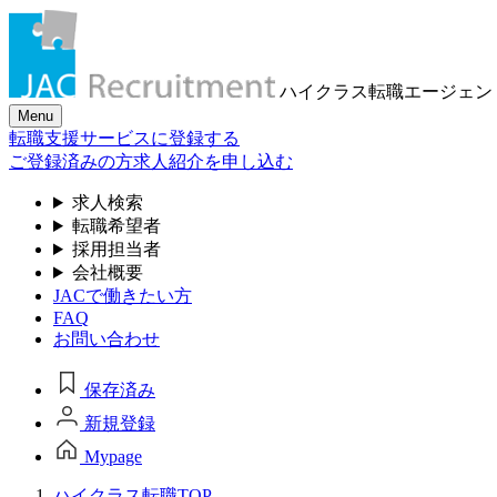
ハイクラス転職
エージェン
Menu
転職支援サービスに登録する
ご登録済みの方
求人紹介を申し込む
求人検索
転職希望者
採用担当者
会社概要
JACで働きたい方
FAQ
お問い合わせ
保存済み
新規登録
Mypage
ハイクラス転職TOP