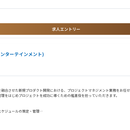
求人エントリー
ができます。
できます。
ンターテインメント)
を融合させた新規プロダクト開発における、プロジェクトマネジメント業務をお任せ
管理をはじめプロジェクトを成功に導くための推進役を担っていただきます。
スケジュールの策定・管理
実管理
および社外パートナー、業務委託メンバーのタスク管理、進行管理
けたカウンタープランの立案、実行