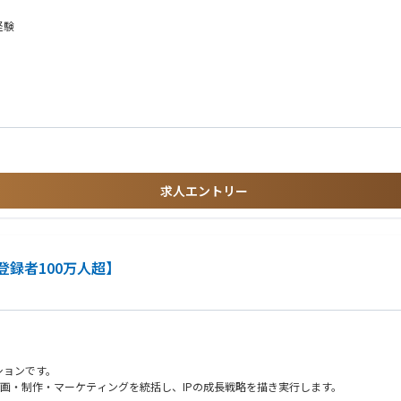
など）やアライアンス先等のステークホルダーとの調整・折衝
体制構築、ミーティングファシリテーション
経験
影響を与える社会意義の高い事業に携われます。
経験
正解」を自ら作り出す手応えがあります。
を行える高いコミュニケーション能力および対外折衝スキル
ッショナルと協力し、多角的な視点で開発を進める刺激的な環境です。
喜びを見出し、チームを前向きに牽引できる方
求人エントリー
後までやり遂げる責任感をお持ちの方
しい可能性に対して柔軟にアイデアを広げられる方
登録者100万人超】
ションです。
企画・制作・マーケティングを統括し、IPの成長戦略を描き実行します。