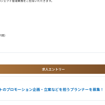
ロジェクト管理業務をご担当いただきます。
各種業務
不問）
PMなどの領域に特化したPMをご担当いただく可能性がございます。
でない方でも、ゲーム開発経験およびマネジメント経験をお持ちであればご応募可能
他プロジェクトへの異動や、マネジメントへのミッション変更なども可能です。
完遂された経験
関与できる環境です。
求人エントリー
積むことができます。
きます。
ことができます。
・連携し、相互に成長できる環境です。
トのプロモーション企画・立案などを担うプランナーを募集！