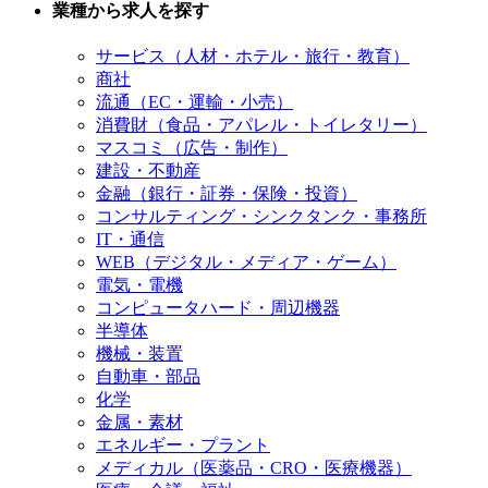
業種から求人を探す
サービス（人材・ホテル・旅行・教育）
商社
流通（EC・運輸・小売）
消費財（食品・アパレル・トイレタリー）
マスコミ（広告・制作）
建設・不動産
金融（銀行・証券・保険・投資）
コンサルティング・シンクタンク・事務所
IT・通信
WEB（デジタル・メディア・ゲーム）
電気・電機
コンピュータハード・周辺機器
半導体
機械・装置
自動車・部品
化学
金属・素材
エネルギー・プラント
メディカル（医薬品・CRO・医療機器）