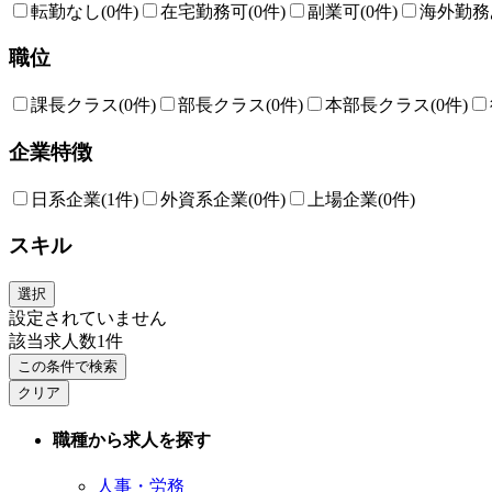
転勤なし
(0件)
在宅勤務可
(0件)
副業可
(0件)
海外勤務
職位
課長クラス
(0件)
部長クラス
(0件)
本部長クラス
(0件)
企業特徴
日系企業
(1件)
外資系企業
(0件)
上場企業
(0件)
スキル
選択
設定されていません
該当求人数
1
件
この条件で検索
クリア
職種から求人を探す
人事・労務