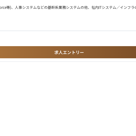
esforce等)、人事システムなどの基幹系業務システムの他、社内ITシステム／イン
求人エントリー