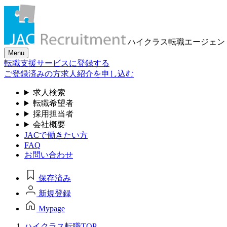
ハイクラス転職
エージェン
Menu
転職支援サービスに登録する
ご登録済みの方
求人紹介を申し込む
求人検索
転職希望者
採用担当者
会社概要
JACで働きたい方
FAQ
お問い合わせ
保存済み
新規登録
Mypage
ハイクラス転職TOP