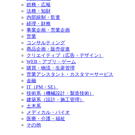
総務・広報
法務・知財
内部統制・監査
経理・財務
事業企画・営業企画
営業
コンサルティング
商品企画・販売促進
クリエイティブ（広告・デザイン）
WEB・アプリ・ゲーム
購買・物流・生産管理
営業アシスタント・カスタマーサービス
金融
IT（PM・SE）
技術系（機械設計・製造技術）
建築系（設計・施工管理）
土木系
メディカル・バイオ
医療・介護・福祉
その他