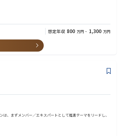
の伴走。次善策としてFC型代理店も検討。
800
1,300
想定年収
万円
~
万円
ョンは、まずメンバー／エキスパートとして推進テーマをリードし、