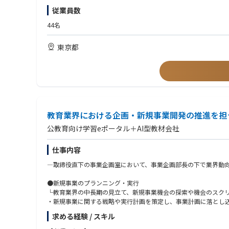
• フロンティング・スキームに基づく旅行保険商品の設計支援
• 約款または規制届出書類のドラフティング実務経験
従業員数
• フロンティング商品の約款・特約条項・関連書類のドラフト・
• 保険料率算定・プライシングの基礎的理解
• 業務委託アクチュアリーと連携した保険料率の算定・プライシ
• 高いドキュメンテーション力および分析力
44名
• フロンターとの商品仕様・引受ガイドラインに関する調整
• Excelを用いたデータ分析・プライシング支援スキル
• 日本語ネイティブレベル／英語ビジネスレベル（リージョン・
東京都
■ 認可申請フェーズにおける商品・規制書類作成
• 金融庁認可申請に向けた約款（普通保険約款・特約）のドラフ
【歓迎要件】
• 業務委託アクチュアリー・コンサルティング会社と連携した料
• 旅行保険・傷害保険・医療保険のアンダーライティング経験
• 認可申請書類のうちアンダーライティング関連セクションの作
• 金融庁への規制届出（商品認可・料率届出等）の作成経験
• 日本の旅行保険市場における調査・競合分析
• アクチュアリーの基礎知識またはアクチュアリー試験の一部合
• 日本支店の引受ガイドライン・リスクアペタイトの策定への貢献
• 市場調査・競合分析を含む商品開発経験
• 外部アクチュアリー・コンサルティング会社との協働経験
■ 認可取得後のアンダーライティング・商品開発
教育業界における企画・新規事業開発の推進を担
• 旅行保険に関する再保険ストラクチャーの知識
公教育向け学習eポータル＋AI型教材会社
（アンダーライティング業務）
【求める人物像】
• 旅行保険商品の日常的なアンダーライティング業務
• 自ら手を動かす「Doer」マインド — 約款ドラフト、料率算
仕事内容
• リスク評価、引受条件の決定、アンダーライティング判断
• 書類・計算における正確性へのこだわり
• 約款・特約条項・商品関連書類の維持・更新
• 将来的に日本のアンダーライティングチームを率いるリーダー
―取締役直下の事業企画室において、事業企画部長の下で業界動
• アンダーライティング実績（損害率・保険料動向）のモニタリ
• 旅行保険の商品設計・マーケットダイナミクスに対する知的好
• 外部専門家（アクチュアリー、コンサルタント）と効果的に協
●新規事業のプランニング・実行
（商品開発・商品改定）
• 変化の多い環境で柔軟に対応し、自律的に業務を推進できる方
└教育業界の中長期の見立て、新規事業機会の探索や機会のスク
• 日本市場向け旅行保険新商品の開発主導
・新規事業に関する戦略や実行計画を策定し、事業計画に落とし
• 市場動向・規制変更・事業ニーズに応じた商品改定の企画・実行
・新規事業開発推進プロセスの進捗・課題の管理を行う（案件数
• アクチュアリーと連携したプライシング・料率見直し・商品収
求める経験 / スキル
●投資・アライアンス案件の推進
• 新商品・商品変更に関する金融庁への届出書類の作成・提出
└内部環境/外部環境を整理しつ、プランニング～クロージングの