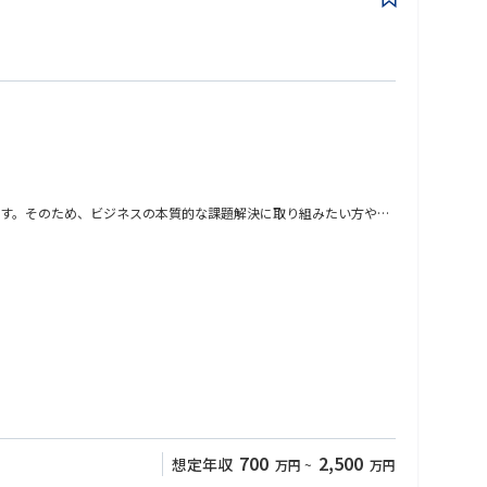
ます。そのため、ビジネスの本質的な課題解決に取り組みたい方や、
、クライアントの状況に応じて柔軟に関与いただきます。
700
2,500
想定年収
万円
~
万円
グ業務の設計とプロセス定着を両立し、実行可能な業務改革モデルを