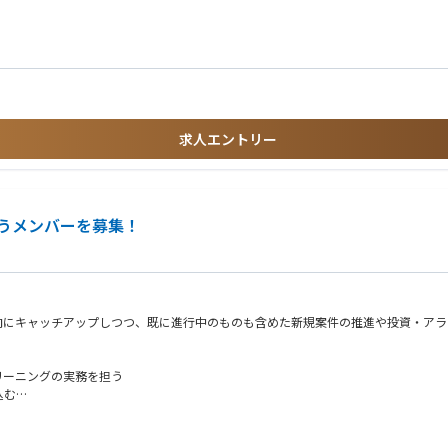
レビュー
ング分析の支援
グローバル連携あり）
ティング
率算定書類・アクチュアリアル資料の作成
求人エントリー
成支援
格（日本アクチュアリー会等）
うメンバーを募集！
定、届出書類作成を厭わない実行力
への成長意欲
向にキャッチアップしつつ、既に進行中のものも含めた新規案件の推進や投資・アラ
ング・分析
奇心
働できる方
リーニングの実務を担う
込む
が多い場合は一部の案件検討をリードいただく可能性あり）
益性分析
実務を担う