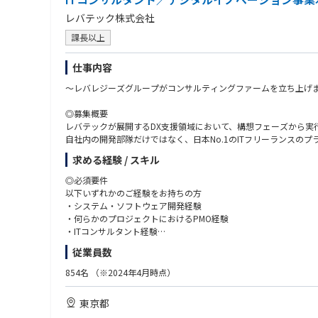
レバテック株式会社
課長以上
仕事内容
～レバレジーズグループがコンサルティングファームを立ち上げ
◎募集概要
レバテックが展開するDX支援領域において、構想フェーズから実
自社内の開発部隊だけではなく、日本No.1のITフリーランス
フレームワークで終わる戦略ではなく、実際に現場を動かす変革
求める経験 / スキル
◎業務内容
◎必須要件
業務改革やDX推進を目的とした、システム導入・内製化支援など
以下いずれかのご経験をお持ちの方
◆生成AIなどの最新技術を活用した構想策定
・システム・ソフトウェア開発経験
◆PoC（概念実証）の計画策定と、実行環境の構築を含めた実践
・何らかのプロジェクトにおけるPMO経験
◆システム刷新における要件定義・設計・PMO支援
・ITコンサルタント経験
◆開発体制の強化（アジャイルコーチとして参画し、スピーディ
従業員数
◆スタートアップや成長企業の開発組織の立ち上げや内製化のサ
◎歓迎要件
・リーダー以上のマネジメント経験（規模感／期間不問）
854名
（※2024年4月時点）
◎アサインプロジェクト例
・非IT部門や現場の方々とも、丁寧に会話しながら物事を前に進
・製造業会社様のDX支援
・相手の立場や背景を汲みながら、わかりやすく説明・交渉する
東京都
大手製造業におけるデジタルマーケティング推進に向けて、構想
・組織課題に対して主体的に業務改善に取り組まれたご経験
構築しました。部門横断の連携を促進し、マーケティングの全社