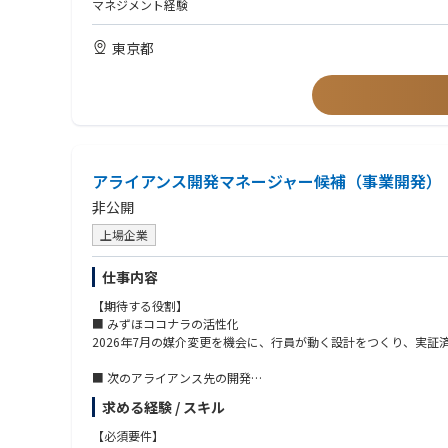
マネジメント経験
東京都
アライアンス開発マネージャー候補（事業開発）
非公開
上場企業
仕事内容
【期待する役割】
■ みずほココナラの活性化
2026年7月の媒介変更を機会に、行員が動く設計をつくり、実
■ 次のアライアンス先の開発
FY28以降のグロースを支える、みずほココナラに次ぐ送客チャネ
求める経験 / スキル
【主な管掌領域と具体的なアクション】
【必須要件】