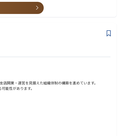
造データの整理・活用を目的に、システム化構想からアジャイル型チームの立ち
組織変革を後押ししました。
サインし、TypeScript/Node.jsによる開発推進、Play
ード両面での改善に貢献しました。
改善につながるケースも珍しくありません。
支店開業・運営を見据えた組織体制の構築を進めています。
する可能性があります。
ス申請フェーズにおいては、業務委託のアクチュアリーや外部コンサルティング
を期待しています。