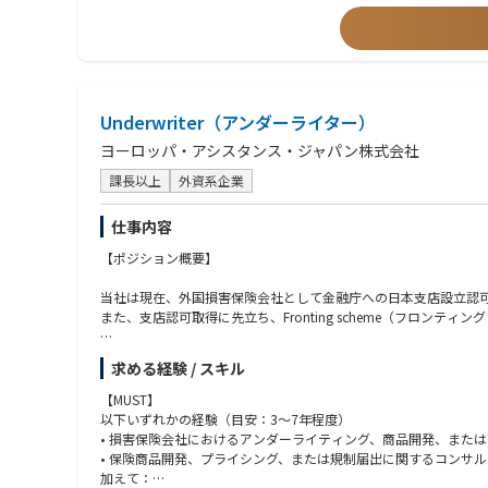
・アジャイル/スクラムへの興味関心
・IPO準備中スタートアップ会社様の基盤システム刷新プロジェ
・大手保険会社の業務改善プロジェクト
◎求める人物像
大手生命保険会社において、生成AIを活用したRAG（Retrieval
・自分の役割に責任を持ちつつ、周りを巻き込んで動ける方
上げ、実行計画策定までを一気通貫でリードしました。業務部門
・年齢や役職に関係なく、フィードバックを受け取って行動に移
・大手外資コンサル企業の社内基幹システムのクラウドマイグレ
・「どうやったらもっと良くなるか？」を考えて、行動まででき
大手コンサルティングファームの基幹システム刷新プロジェクトにおいて
Underwriter（アンダーライター）
・困っているメンバーに気づいて、声をかけてくれるような方
wrightを用いた自動テスト導入など、技術面からプロジェクト
・「やってみたい」と思ったら、まず手を動かしてみるチャレン
ヨーロッパ・アシスタンス・ジャパン株式会社
・生成AI（LLM）開発・社内活用推進プロジェクト
課長以上
外資系企業
◎組織について
当社はワンプール制を採用しており、プロジェクトに応じて柔軟
仕事内容
組織規模がコンパクトな分、年齢や年次に関係なく意見を出し合
個人の主体性が事業成長に直結するやりがいを感じられる環境で
【ポジション概要】
当社は現在、外国損害保険会社として金融庁への日本支店設立認
また、支店認可取得に先立ち、Fronting scheme（フロ
本ポジションは、リージョナルのChief Insurance Off
求める経験 / スキル
会社と連携しながら、約款等の書類作成、料率算定、規制対応書類
業務スコープには日本市場向けの商品開発・商品改定も含まれま
【MUST】
以下いずれかの経験（目安：3〜7年程度）
【主な業務内容】
• 損害保険会社におけるアンダーライティング、商品開発、また
• 保険商品開発、プライシング、または規制届出に関するコンサ
■ フロンティング・フェーズにおけるアンダーライティング支援
加えて：