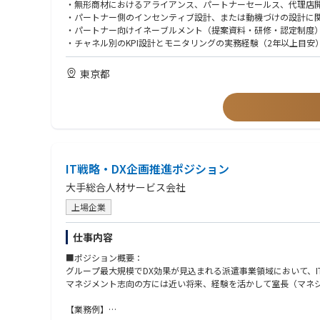
みずほ活性化：媒介変更（2026/7）に対応した提案パッケージ
・無形商材におけるアライアンス、パートナーセールス、代理店
行員の活動数の担保と後工程CVRをKPIに、行員が動く動機づけ
・パートナー側のインセンティブ設計、または動機づけの設計に
・パートナー向けイネーブルメント（提案資料・研修・認定制度
みずほ側との折衝：合弁・銀行のキーパーソンとの関係構築、行
・チャネル別のKPI設計とモニタリングの実務経験（2年以上目安
・社内の複数部署（営業／マーケ／CS／管理部門／法務等）を巻
新規アライアンス開拓：候補の選定・評価（①送客の質＝継続期間
東京都
【歓迎要件】
BPO連携：パートナー経由でBPO商品をクロスセルできる状態を
・銀行・信用金庫・証券などをチャネルとした送客スキームの構
・金融機関の営業現場（RM・渉外）を動かす施策の設計経験。
事業計画への接続：KPI実績を経営会議・事業計画へ反映し、FY2
・代理店網／フランチャイズモデルの設計・立ち上げ・活性化の
・BPO／RPO／人材／SaaS／プロシェアリング等の無形商材で
【このポジションで働く魅力】
・IS/FS/CSいずれかでのトッププレイヤー経験。
1. 他社が真似できない“メガバンク送客チャネル”を主導する
・パートナー企業の意思決定層（部長〜役員クラス）との折衝経
IT戦略・DX企画推進ポジション
紹介チャネルとしてメガバンクを持つのはココナラだけ。
・事業計画の策定（TAM/SAM/SOM、PL設計）の経験。
机上の数字ではなく、みずほ経由の受注率24.3%（他チャネル平均
大手総合人材サービス会社
効くことは証明済みで、実証済みの高質チャネルを再スケールさ
【求める人物像】
上場企業
・ココナラのVISION・MISSION「一人ひとりが“自分のスト
2. 「行員が商品を売れる」状態を、最初に設計する
・「何社と契約したか」ではなく「紹介・受注が何件出たか」で
これまで行員は案内を配るだけで、具体的な提案はできませんで
・部下ではない相手（行員・代理店）を、相手のメリットを設計
仕事内容
2026年7月の「紹介→媒介」変更で、それが解禁されます。
・現場まで足を運び、「なぜ動いてくれないのか」を本人から聞
■ポジション概要：
つまり、みずほの営業現場が本当の販売チャネルに変わる機会点
・自分が開拓した提携先でも、成果が出なければ自分から「やめ
グループ最大規模でDX効果が見込まれる派遣事業領域において、
・資料もトークスクリプトも自分で作り、現場に入り込んで泥臭
マネジメント志向の方には近い将来、経験を活かして室長（マネ
3.FY30に向けた新たなアライアンスチャネルを、ゼロから設計す
・裁量とスピードのある環境で、正解のない立ち上げを楽しめる
みずほは強力な一本目ですが二本目・三本目のチャネルはまだ白紙
【業務例】
最初からBPOのクロスセル・人材DB140万人・法人会員62万社、