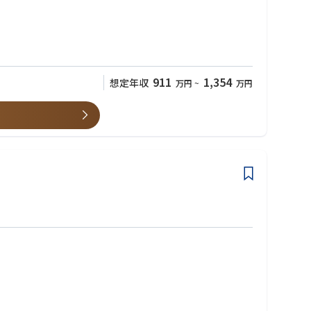
に加え、既存アセットを活かした事業の拡張や投資・アライアンス、
911
1,354
想定年収
万円
~
万円
ャリアも可能です。
成長に伴い、将来的には日本のアンダーライティング機能全体を統括