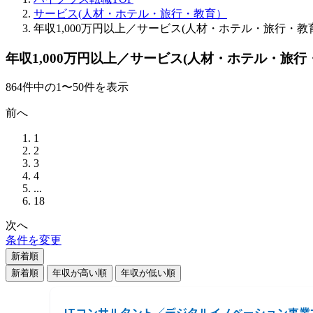
サービス(人材・ホテル・旅行・教育）
年収1,000万円以上／サービス(人材・ホテル・旅行・
年収1,000万円以上／サービス(人材・ホテル・旅
864
件
中の
1
〜
50
件を表示
前へ
1
2
3
4
...
18
次へ
条件を変更
新着順
新着順
年収が高い順
年収が低い順
ITコンサルタント／デジタルイノベーション事業