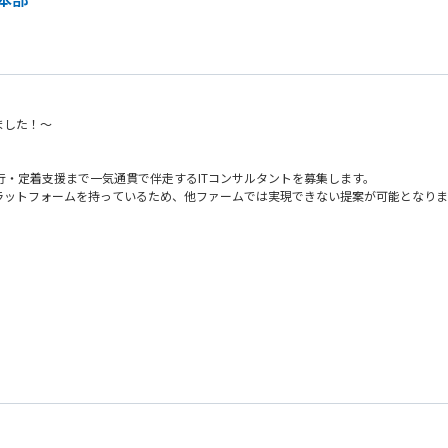
ました！～
行・定着支援まで一気通貫で伴走するITコンサルタントを募集します。
のプラットフォームを持っているため、他ファームでは実現できない提案が可能となり
まで挑戦したい方にフィットするポジションです。
を一気通貫でご担当いただきます。構想策定からPoC、開発、運用・定着支援まで
的支援
で柔軟な開発を支援）
ポート
めたご経験
のが得意な方
策定からPoCの設計・実行までを支援。社内に専門人材が不在の中、マーケティン
展開に向けた実行体制の土台づくりを実現しました。