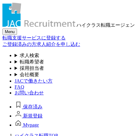
ハイクラス転職
エージェン
Menu
転職支援サービスに登録する
ご登録済みの方
求人紹介を申し込む
求人検索
転職希望者
採用担当者
会社概要
JACで働きたい方
FAQ
お問い合わせ
保存済み
新規登録
Mypage
ハイクラス転職TOP