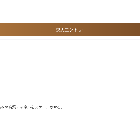
求人エントリー
証済みの高質チャネルをスケールさせる。
ルを開拓する。