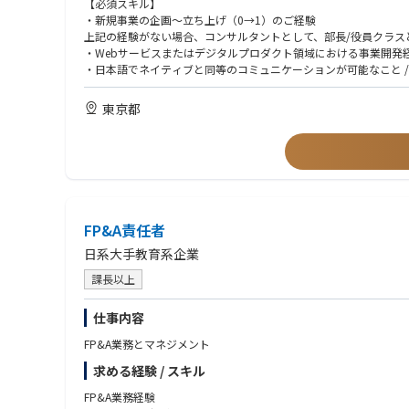
【必須スキル】
・自社の状況と今後の方向性をキャッチアップする
・新規事業の企画～立ち上げ（0→1）のご経験
（プライシング・アクチュアリアル連携）
・推進中の投資・アライアンス案件の進捗、課題の管理を行う（
上記の経験がない場合、コンサルタントとして、部長/役員クラス
• 業務委託アクチュアリーと連携した保険料率の算定・プライシ
・カウンター（M&A仲介、アライアンス検討対象企業）との交渉
・Webサービスまたはデジタルプロダクト領域における事業開発
• 料率届出書類・関連資料の作成
・日本語でネイティブと同等のコミュニケーションが可能なこと / Native-lik
• クレーム実績・損害トレンドの分析によるプライシング判断へ
新規事業の企画から立ち上げまでの事業開発に関する知見を活か
社長直下のインキュベーション組織において、事業機会の探索か
【歓迎スキル】
（規制対応・コンプライアンス）
東京都
実証・プロトタイプ推進など、多様な選択肢の中から最適解を設
・教育業界への関心
• 全商品・引受実務の金融庁規制・ガイドラインへの適合確認
・投資・アライアンス業務の経験
• 商品・料率に関する規制届出の作成・管理
• 旅行保険商品に影響する規制変更の継続的な把握
（ステークホルダー連携）
• 業務委託アクチュアリー・外部コンサルティング会社とのアク
• オペレーション・損害サービス部門との連携（商品実装・業務
FP&A責任者
• リージョナルChief Insurance Officer・グローバル
• 営業・販売部門との連携（商品ポジショニング・市場フィード
日系大手教育系企業
課長以上
【レポートライン】
仕事内容
• Solid Line：Chief Insurance Officer, Regional
FP&A業務とマネジメント
• Dotted Line：CEO, Japan
求める経験 / スキル
※ ライセンス申請フェーズにおいては、業務委託アクチュアリ
FP&A業務経験
するリーダーへの成長を期待しています。