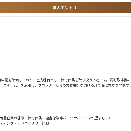
クト
求人エントリー
-Augmented Generation）構築を支援。ESG評価などに用いる膨大な非構
・企画部門・情報システム部など部門横断の合意形成を図り、デジタル活用に向けた
せる柔軟さがある方
ーションプロジェクト
る方
、クラウド移行（Azure）を含むスクラム開発体制を再構築。専門性の高いエンジニアをア
の立て直しを支援しました。QA体制の構築や他ベンダーとの連携も担い、品質・スピ
ジ精神がある方
かつ最適なチームを組成できる、少数精鋭の組織体制です。
えるフラットな文化が根づいており、入社間もない若手が提案した施策が即座に事業
す。
可申請を準備しており、主力種目として旅行保険を取り扱う予定です。認可取得後の
ンティング・スキーム）を活用し、フロンターからの業務委託を受ける形で保険業務を開始
icerにソリッドライン、Japan CEOにドッテッドラインでレポートします。ライセン
の作成など、実務の中核を担う「Doer」としての役割を期待しています。
す。将来的には、日本のアンダーライティングチーム全体を率いるリーダーへの成長
は商品企画の経験（旅行保険・傷害保険等パーソナルラインが望ましい）
ルティング・アドバイザリー経験