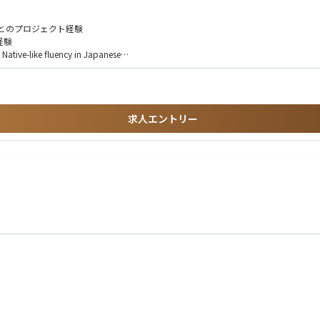
潜在する課題の発見、マネジメントへの働きかけを含む）
とのプロジェクト経験
ング分析
を行う
経験
e fluency in Japanese
の反映
し、教育業界のイノベーション創出をリードできます。
ら構想設計、事業化までを一気通貫で担う経験を積むことができます。0→1の創出
計し、事業を成立させる力を磨けます。将来的には事業責任者として事業を率いるキ
求人エントリー
チュアリアル・規制対応事項での緊密な連携
準備）
アンダーライティングチームとの商品戦略・ガイドラインに関する連携
バック）
ーおよび外部コンサルティング会社と緊密に連携して業務を遂行します。日本支店の