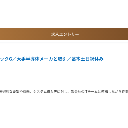
して、必要に応じてアルファ／ベータシステムのアップグレードや構築を支援する。
する。さらに、手順書の改善、エンジニアリング設計や変更に対するフィードバック
。また、Escalation Solver、Community of Specialists
ィと積極的に知識を共有する。
求人エントリー
りを通じて、ローカルのアカウントチームエンジニアを指導・育成する。また、エス
。また、顧客の技術ロードマップを理解し、装置停止時間の削減やエスカレーション期
デックG／大手半導体メーカと取引／基本土日祝休み
応する。会社の製品ラインおよびFKMに関する知識を活用し、新たな追加ニーズ
おいて、良好な顧客関係を構築する。
 技術的な要望や課題、システム導入等に対し、親会社のITチームと連携しながら作
ムをもとに簡単なデータの抽出や修正対応をお任せいたします。