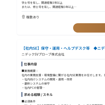
学士号を有し、関連経験3年以上
問題解決能力および技術力を活用し、プロダクトグループと連携
または、修士号を有し、関連経験3年以上
業し、知識習得を進めるとともに、その知識をフィールドへ展開
または、実務経験なしの博士号取得者
または、上記に相当する実務経験を有する方
複数あり
当社のナレッジマネジメントを効果的に活用し、エスカレーションの解決を図る
知識共有クラスの開催を通じて、Lamの世界中の技術コミュニテ
エスカレーション管理およびファブ／サイトでの日常的なやり取
ョンの未然防止に貢献する。
ビジネス上の必要性に応じて、PM／BD／Salesと連携する
【社内SE】保守・運用・ヘルプデスク等 ◆ニ
置く。
ニデックSVプローブ株式会社
顧客に対して、会社を代表する立場としてプロフェッショナルに対
る。
仕事内容
エスカレーション対応、システムアップグレード、評価の過程に
■業務概要：
社内の業務支援・環境整備に繋がる社内SE業務をお任せします。
・社内向けシステムの開発・運用・改修
・基幹システムの保守
・社内PCの管理
・社内ネットワーク、サーバーの管理
求める経験 / スキル
・社員の業務サポート（問合わせ対応・トラブル解消）等
■必須条件
※社内LANの配線や、ネットワーク機器の管理、既存のプログラ