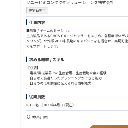
▼ 半導体・製造プロセス系
ソニーセミコンダクタソリューションズ株式会社
・量産機対応向け準備：不具合点フィードバック、手順書作成、
半導体製造装置メーカー、または半導体デバイスメーカーでの業
④その他
在宅勤務可
生産技術、歩留まり改善、トラブル対応の経験
・品質問題レポート、問題レポート等作成
以下いずれかの製品・工程に関わった経験
・安全、品質問題防止のための事前検知レポート作成
Deposition（薄膜）
仕事内容
・顧客向け定例会議の資料作成、説明等
Etching（エッチング）
■部署 / チームのミッション
Wet Clean（洗浄）
主力製品であるCMOSイメージセンサーをはじめ、各種半導体デ
■入社後の充実した研修
PLP／パネル加工
ャリング）や外部FABの中長期のキャパシティを摺合せ、実現可
スキルやキャッチアップ状況に応じて1～2カ月の研修があります
▼ 電気・機械・設計・IT系
でをサポートします。
電気・機械図面、回路図、操作マニュアルの読解力
■出張について
機械設計経験、CADの知識
■担当予定の業務内容
・出張無し拠点
電気設計、電気電子分野の知見
求める経験 / スキル
世界トップクラスのシェアを有するCMOSイメージセンサーの生
北海道オフィス
プログラミング経験（言語不問）
事業部が策定する中長期戦略をベースに必要な生産キャパシティを
広島オフィス
【必須】
Linuxの知見
携して生産増強戦略、設備投資戦略の策定をリードします。
北上サービスセンター
・電機/機械業界での生産管理、生産戦略立案の経験
第二種電気主任技術者をお持ちの方
四日市テクノロジーセンター※四日市拠点のみ入社後1～2年目に
・自ら考え筋道だったプランニングができる能力
▼ コミュニケーション・調整力
・自らの考えを的確に伝えられる説明能力
顧客対応経験
・出張有り拠点
社内外・多部門との連携、調整業務の経験
■想定ポジション
本社(新横浜)
従業員数
3～5名程度の少数精鋭チームで、担当する業務毎に活動します。
■語学スキルについて
てるリーダークラスへの成長を期待します。30代前半を中心とし
■幅広いキャリアパス
【尚可】
英語の読み書きに抵抗がない方
8,100名
（2022年4月1日現在）
※本ポジションからのキャリアパスとなります※
・半導体デバイスメーカーでの生産管理、生産戦略立案の経験
（マニュアル理解、メール対応が中心。会話力は必須ではありま
■描けるキャリアパス
1. ジュニアFSE → シニアFSE
・戦略実行にあたっての障害を克服できる交渉能力
神奈川県
投資規模、投資期間の長い半導体製造領域におけるキャパシティ
より複雑な装置や顧客対応を担当
・基本的な英語の読み書きができる
メントを目指すことや、他の経営戦略領域へのキャリアを広げるこ
チームリーダーとして新人育成やプロジェクト管理を担う
※社内決裁資料で日本語の資料を英語翻訳する機会があります