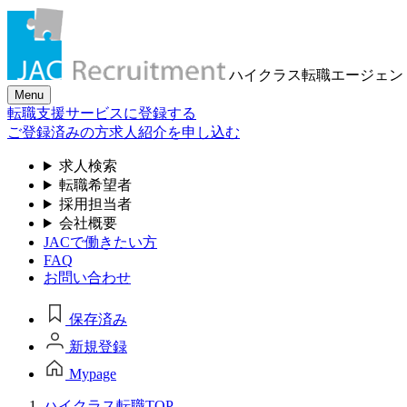
ハイクラス転職
エージェン
Menu
転職支援サービスに登録する
ご登録済みの方
求人紹介を申し込む
求人検索
転職希望者
採用担当者
会社概要
JACで働きたい方
FAQ
お問い合わせ
保存済み
新規登録
Mypage
ハイクラス転職TOP