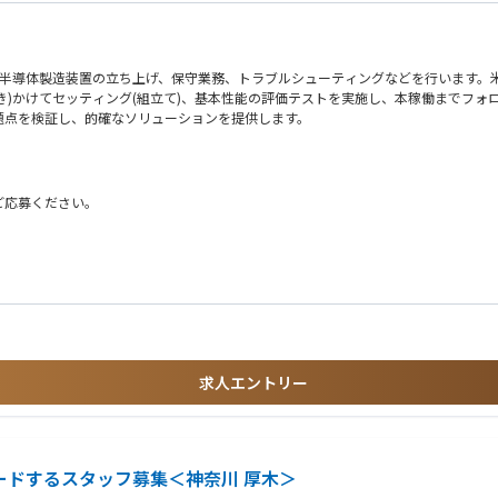
の半導体製造装置の立ち上げ、保守業務、トラブルシューティングなどを行います。
つき)かけてセッティング(組立て)、基本性能の評価テストを実施し、本稼働までフ
題点を検証し、的確なソリューションを提供します。
がありますが、翻訳機などを使いながらでの業務が可能でございますのでご安心くだ
ご応募ください。
認
作、トラブルシューティング、品質管理、試験・評価、解析、機械いじりが伴う業務
告
求人エントリー
善品の評価、展開
リードするスタッフ募集＜神奈川 厚木＞