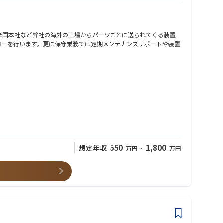
米国本社など弊社の海外の工場からパーツごとに送られてくる装置
ォローを行います。更に保守業務では定期メンテナンスサポートや装置
さい。
、簡易プログラミング経験、顧客対応を含む技術系業務、ラインの
550
1,800
想定年収
万円
~
万円