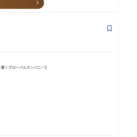
合わせて、全国の支社、工場、営業所への転勤可能性がございます。
ージセンサーの世界トップクラスのサプライヤです。 半導体事業は投
もありますが、業界をけん引するプレイヤーとしてのダイナミックな
を置くグローバルカンパニー】