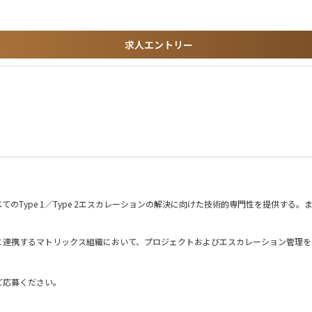
半導体メーカーからも評価を受けており、半導体エッチング装置において世界No.
ーションを提供できる「最先端の技術力」に加えて、ボーダレスに連携するチームワ
求人エントリー
で、数々の最先端技術やイノベーションを生み出してきました。日本の半導体メーカ
のエンジニアが他の拠点のプロジェクトに参加することもあります。
ニケーションをとれる方
の業務経験をお持ちの方尚可
e 1／Type 2エスカレーションの解決に向けた技術的専門性を提供する。また、当社の専
連携するマトリックス組織において、プロジェクトおよびエスカレーション管理を
の解決を推進する。
を遂行できるセルフスターターであること。
ご応募ください。
ロダクトグループへ代表して伝え、エンジニアリングCIP、生産性向上、ドキュメ