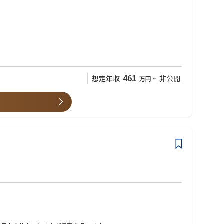
461
想定年収
非公開
万円
~
ます。ニデックグループの一員として、安定した事業基盤のもと、