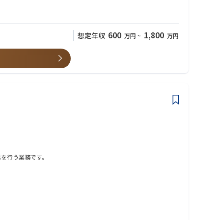
また、アルファ／ベータ装置の導入時にはプロダクトグループと協
提供にも貢献する。
600
1,800
想定年収
万円
~
万円
（CoS）の活用、ならびにローカルおよびリージョナルのアカウントチーム向け
カレーションに至っていない課題への対応を支援し、エスカレーシ
間の短縮を通じて、システム全体の生産性および効率性の向上に重点を
が確認された際には、既存顧客および潜在顧客に適切な情報を提供す
業を行う業務です。