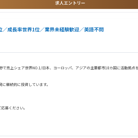
採用となるため 将来的に別の職務領域や技術領域に異動の可能性がございます。 
求人エントリー
じめ、今後来るべきAI/IoT社会を実現する為のキーデバイスであるCMOSイメ
ンジニア
スの成否に大きく影響を及ぼします。 関係するステークホルダーが多く、困難な点
ート
売上世界3位／成長率世界1位／業界未経験歓迎／英語不問
で売上シェア世界NO.1/日本、ヨーロッパ、アジアの主要都市18カ国に活動拠点
開発に継続的に投資しています。
し、仕様決定後の変更を管理する
ご応募ください。
、合意を得るまでを担当する
ニケーションをとれる方