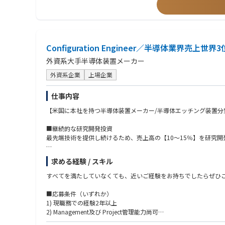
※本求人はジェネラル・エンプロイメント・コントラクト社員での
2. テクニカルスペシャリスト
特定装置や工程に特化した専門家
■求人部署からのメッセージ
顧客への高度な技術提案やトラブル解決をリード
弊社は、スマートフォン・一眼カメラ・車載・セキュリティ用途をは
3. フィールドプロセスエンジニア／リージョナルテクノロジーエ
資規模が大きく、投資期間長いため、中長期の戦略立案がビジネ
顧客要求に基づくプロセス条件の確立、評価、改善
動きを感じることができる職場です。
新装置のプロセス立ち上げや歩留まり改善、次世代技術開発サポ
Configuration Engineer／半導体業界
4. テクニカルサポート／アプリケーションエンジニア
外資系大手半導体装置メーカー
顧客からの技術問い合わせ対応、製品改善へのフィードバック
本社開発部門との橋渡し役
外資系企業
上場企業
5. マネジメント職（チームリーダー → マネージャー）
顧客からの技術問い合わせ対応、製品改善へのフィードバック
仕事内容
本社開発部門との橋渡し役
6. 営業・カスタマーサクセス・コンサルティング
【米国に本社を持つ半導体装置メーカー/半導体エッチング装置分野
技術知識を活かしたソリューション提案型営業
顧客の生産性改善や新技術導入支援
■継続的な研究開発投資
最先端技術を提供し続けるため、売上高の【10～15％】を研究
■業務内容
求める経験 / スキル
•半導体製造装置（CVD又はEtch又はClean）の仕様決定を促
•顧客からの要求仕様と出荷装置仕様との整合をとる作業
すべてを満たしていなくても、近いご経験をお持ちでしたらぜひ
- 顧客・社内関係部門・協力会社へ装置仕様・作業区分を説明し
•装置の仕様書および設計図書の作成
■応募条件（いずれか）
•国内手配品の選定、予算の立案、購入および予算管理
1) 現職務での経験2年以上
•搬入および機器接続作業の管理業務
2) Management及び Project管理能力尚可
• 出張比率：通常は0~5%
3) 部署・年齢など壁なく積極的に国内(社内外)及び海外とコミュ