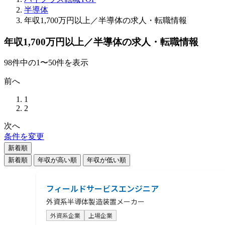
半導体
年収1,700万円以上／半導体の求人・転職情報
年収1,700万円以上／半導体の求人・転職情報
98
件
中の
1
〜
50
件を表示
前へ
1
2
次へ
条件を変更
新着順
新着順
年収が高い順
年収が低い順
フィールドサービスエンジニア
外資系半導体製造装置メーカー
外資系企業
上場企業