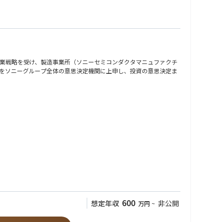
事業戦略を受け、製造事業所（ソニーセミコンダクタマニュファクチ
画をソニーグループ全体の意思決定機関に上申し、投資の意思決定ま
後目途に独り立ちを頂くイメージです。
立案、事業部や製造事業所、社外FABとのアライアンス担当職場と連
務の推進を担います。 将来的には、チームを纏め、業務に責任を持
600
想定年収
非公開
万円
~
トへのキャリアを目指すことができます。 また、将来的にはマネジ
海外現地工場の経験も可能です。