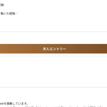
経験
の移行やネットワーク環境の整備など進めていただきます。
て動いた経験
導入調整など）
）
出の経験
・販売を行うメーカーです。
てきた技術力を強みに、国内外の半導体メーカーおよび関連企業へ製品を提供してい
求人エントリー
ョン力のある方
れる方
利・効率的になるか」を提案できる方
ineerを募集しています。