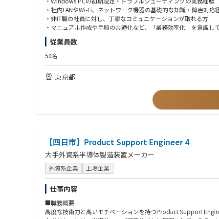
・Windows PCの初期設定・トラブルシューティングの実務経験
・社内LANやWi-Fi、ネットワーク機器の基礎的な知識・障害対応
■組織構成：
・非IT職の社員に対し、丁寧なコミュニケーションが取れる方
IT担当は現在1名です。親会社の担当者と連携しながらシステム
・マニュアル作成や手順の共通化など、「業務効率化」を意識し
従業員数
■働き方：
■歓迎要件
・年間休日124日、年末年始・夏季休暇あり
・社内SE、ヘルプデスク、キッティングの業務経験（年数不問）
50名
※大手基盤のもと安定して就業できる環境です。
・ベンダーコントロール経験（障害時の窓口対応、見積り確認、
・ネットワーク・サーバーの構築または運用保守経験（規模不問
東京都
■同社について：
・VBA、Python、SQLなどを用いた簡単な業務自動化やデータ抽
同社は、半導体検査工程で使用される「プローブカード」の製造
・CCNA、LinuC、LPIC、基本情報技術者などのIT関連資格
高精度・高信頼性が求められる半導体検査分野において長年培っ
次世代半導体技術に対応した製品開発・供給を行っています。
■求める人物像
・相手のIT理解度に合わせて柔軟に会話ができるコミュニケーシ
・トラブルが発生した際に、原因を順序立てて冷静に切り分けら
・「指示された作業をこなす」だけでなく、「どうすればより便
【四日市】Product Support Engineer 4
大手外資系半導体製造装置メーカー
外資系企業
上場企業
仕事内容
■職務概要
高度な技術力と高いモチベーションを持つProduct Support Eng