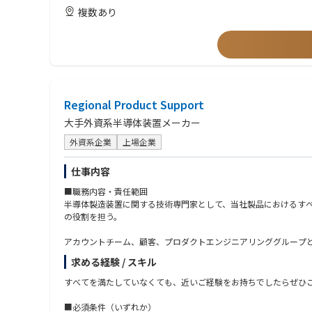
4) お互いを尊重するチームワークを持つ方
複数あり
■当社特徴：
5) ⾃分から積極的に⾏動できる方
半導体製造装置において圧倒的な技術力と装置性能で、世界の主要
※未経験者でも意欲のある方歓迎です。
業へと導いたもの、それは、お客様のニーズにマッチしたソリュ
アイデアや意見を尊重し、チームとしてひとつの目標を目指す事
■経験・資格
リカ本社や他の拠点のエンジニアとチームを組む、あるいは日本
1) 大卒以上（理系）
2) 機械または電気の業務経験をお持ちの方
3) Management及び Project管理能力尚可
Regional Product Support
4) 会社の経営方針等を理解し、実践できる方
5) ラム装置の知識をお持ちの方尚可
大手外資系半導体装置メーカー
6) 部署・年齢など壁なく積極的に国内(社内外)及び海外とコミュ
外資系企業
上場企業
7) 英語コミュニケーションスキル（目安TOEIC 500点以上）
8) お互いを尊重するチームワークを持つ方
9) ⾃分から積極的に⾏動できる方
仕事内容
10) 取引先との問い合わせや折衝、手続き、納品の受け入れなど
■職務内容・責任範囲
半導体製造装置に関する技術専門家として、当社製品におけるすべてのTyp
の役割を担う。
アカウントチーム、顧客、プロダクトエンジニアリンググループと
決、DoE（実験計画法）、データ分析を通じて、複雑な装置課題
求める経験 / スキル
グローバル組織の中で、間接的な監督下においても自律的に業務
すべてを満たしていなくても、近いご経験をお持ちでしたらぜひ
顧客およびアカウントチームの技術的要件をエンジニアリング・プ
■必須条件（いずれか）