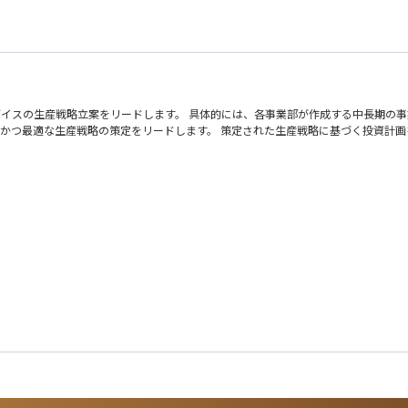
必要治具等
務経験
バイスの生産戦略立案をリードします。 具体的には、各事業部が作成する中長期の
能かつ最適な生産戦略の策定をリードします。 策定された生産戦略に基づく投資計
。その後は、OJTでフォローとなります。半年後位を目途に、装置を触り始め、2年
産戦略を担当
算出、SSSグループ内外のFABの生産キャパシティを考慮して、最適な生産戦略を
研修の一環で北上への出張が生じる場合がございます。
入社時は、ある領域の担当、もしくは上級担当としてアサイン、生産戦略に関わる実
た比較的若い職場です。
せん）
戦略、設備投資戦略、委託戦略といった、幅広い経験を経て、生産戦略のエキスパー
とも可能です。 また、製造現場での生産管理、生産戦略実務を積むために、国内/