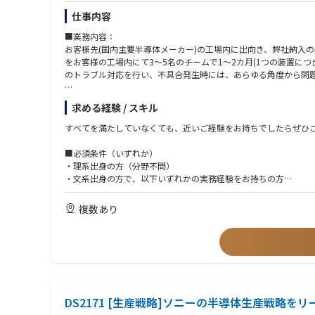
仕事内容
■業務内容：
お客様先(国内主要半導体メーカー)の工場内に出向き、弊社納入
をお客様の工場内にて3～5名のチームで1～2カ月(1つの装置に
のトラブル対応を行い、不具合発生時には、あらゆる角度から問
※米国が本社のため、メールにて英語で連絡をとって頂く可能性
求める経験 / スキル
■業務内容詳細
すべてを満たしていなくても、近いご経験をお持ちでしたらぜひ
①カスタマーサポート、オンサイト業務：
■必須条件（いずれか）
・新規納入装置の立ち上げ：据え付け、組み立て、調整、性能確
・理系出身の方（分野不問）
・装置のサポート：メンテナンス作業、故障修理等
・文系出身の方で、以下いずれかの実務経験をお持ちの方
・アップグレードキットの組み立て、調整、性能確認
サービスエンジニア、保全、製造、組立、加工、設備・装置の操
・アジアを中心とした他リージョンへの立ち上げ等サポート
管理
複数あり
エスカレーション対応：
・国内テクニカルグループへのエスカレーションレポート作成
■歓迎条件（活かせる経験・知識）
・US含むサポート部隊と連携による解決策の立案、実行、顧客報
これまでのご経験を、半導体・装置分野で活かせます。
②稼働装置改善に関するサポート：
▼ 装置・設備・メンテナンス系
プロジェクト参加、データ取得、アイディアの立案、装置性能改
製造業におけるサービスエンジニア経験
③次世代装置導入サポート：プロジェクト参加
機械／装置／設備のメンテナンス・保全経験
・立ち上げ、調整、性能確認
保全、組立、機械加工のご経験
DS2171 [生産戦略]ソニーの半導体生産戦略を
・故障対応
検査装置を扱ったご経験
・評価サポート：データ取得、改善等