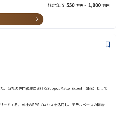
550
1,800
想定年収
万円
~
万円
1のマーケットシェアを持っています。当社を世界トップクラスの企
ークです。多様な文化やバックグラウンドを持った社員がお互いの
ーの要求に応えるために、日本国内のエンジニアだけでなく、アメ
門領域におけるSubject Matter Expert（SME）として
リードする。当社のRPSプロセスを活用し、モデルベースの問題解
ント更新を通じた改善を推進する。