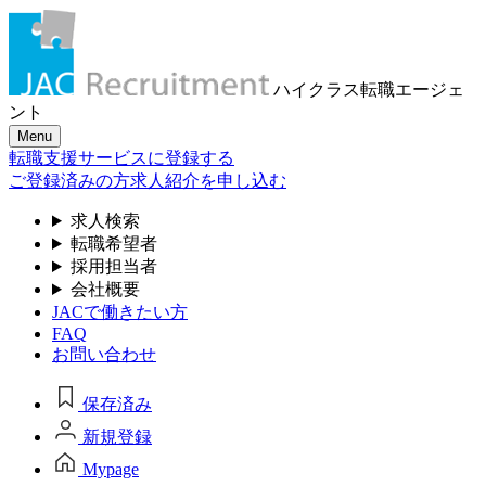
ハイクラス転職
エージェ
ント
Menu
転職支援サービスに登録する
ご登録済みの方
求人紹介を申し込む
求人検索
転職希望者
採用担当者
会社概要
JACで働きたい方
FAQ
お問い合わせ
保存済み
新規登録
Mypage