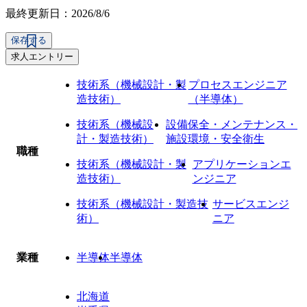
最終更新日：2026/8/6
保存する
求人エントリー
技術系（機械設計・製
プロセスエンジニア
造技術）
（半導体）
技術系（機械設
設備保全・メンテナンス・
計・製造技術）
施設環境・安全衛生
職種
技術系（機械設計・製
アプリケーションエ
造技術）
ンジニア
技術系（機械設計・製造技
サービスエンジ
術）
ニア
業種
半導体
半導体
北海道