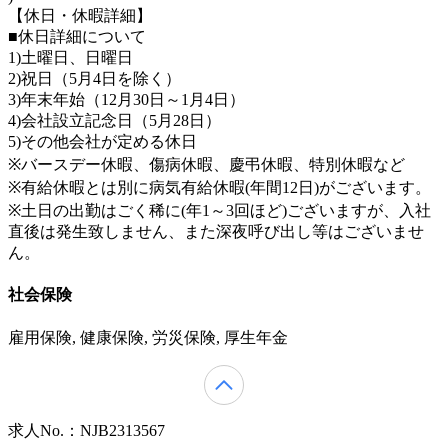
【休日・休暇詳細】
■休日詳細について
1)土曜日、日曜日
2)祝日（5月4日を除く）
3)年末年始（12月30日～1月4日）
4)会社設立記念日（5月28日）
5)その他会社が定める休日
※バースデー休暇、傷病休暇、慶弔休暇、特別休暇など
※有給休暇とは別に病気有給休暇(年間12日)がございます。
※土日の出勤はごく稀に(年1～3回ほど)ございますが、入社
直後は発生致しません、また深夜呼び出し等はございませ
ん。
社会保険
雇用保険, 健康保険, 労災保険, 厚生年金
求人No.：NJB2313567