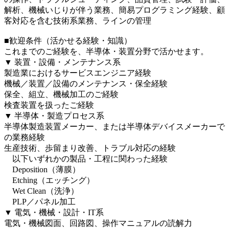
解析、機械いじりが伴う業務、簡易プログラミング経験、顧
客対応を含む技術系業務、ラインの管理
■歓迎条件（活かせる経験・知識）
これまでのご経験を、半導体・装置分野で活かせます。
▼ 装置・設備・メンテナンス系
製造業におけるサービスエンジニア経験
機械／装置／設備のメンテナンス・保全経験
保全、組立、機械加工のご経験
検査装置を扱ったご経験
▼ 半導体・製造プロセス系
半導体製造装置メーカー、または半導体デバイスメーカーで
の業務経験
生産技術、歩留まり改善、トラブル対応の経験
以下いずれかの製品・工程に関わった経験
Deposition（薄膜）
Etching（エッチング）
Wet Clean（洗浄）
PLP／パネル加工
▼ 電気・機械・設計・IT系
電気・機械図面、回路図、操作マニュアルの読解力