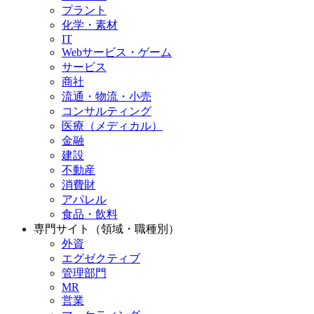
プラント
化学・素材
IT
Webサービス・ゲーム
サービス
商社
流通・物流・小売
コンサルティング
医療（メディカル）
金融
建設
不動産
消費財
アパレル
食品・飲料
専門サイト（領域・職種別）
外資
エグゼクティブ
管理部門
MR
営業