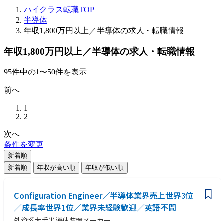
ハイクラス転職TOP
半導体
年収1,800万円以上／半導体の求人・転職情報
年収1,800万円以上／半導体の求人・転職情報
95
件
中の
1
〜
50
件を表示
前へ
1
2
次へ
条件を変更
新着順
新着順
年収が高い順
年収が低い順
Configuration Engineer／半導体業界売上世界3位
／成長率世界1位／業界未経験歓迎／英語不問
外資系大手半導体装置メーカー