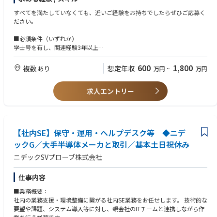
■求人部署からのメッセージ
アカウントチーム、顧客、プロダクトエンジニアリンググループと連携す
本社開発部門との橋渡し役
弊社は、スマートフォン・一眼カメラ・車載・セキュリティ用途をはじ
るマトリックス組織において、プロジェクトおよびエスカレーション管理
すべてを満たしていなくても、近いご経験をお持ちでしたらぜひご応募く
5. マネジメント職（チームリーダー → マネージャー）
め、今後来るべきAI/IoT社会を実現する為のキーデバイスであるCMOSイ
をリードする。当社のRPSプロセスを活用し、モデルベースの問題解決、
ださい。
顧客からの技術問い合わせ対応、製品改善へのフィードバック
メージセンサーの世界トップクラスのサプライヤです。 半導体事業は投資
DoE（実験計画法）、データ分析を通じて、複雑な装置課題の解決を推進
本社開発部門との橋渡し役
規模が大きく、投資期間長いため、中長期の戦略立案がビジネスの成否に
する。
■必須条件（いずれか）
6. 営業・カスタマーサクセス・コンサルティング
大きく影響を及ぼします。 関係するステークホルダーが多く、困難な点も
学士号を有し、関連経験3年以上
技術知識を活かしたソリューション提案型営業
ありますが、業界をけん引するプレイヤーとしてのダイナミックな動きを
グローバル組織の中で、間接的な監督下においても自律的に業務を遂行で
または、修士号を有し、関連経験3年以上
顧客の生産性改善や新技術導入支援
感じることができる職場です。
きるセルフスターターであること。
または、実務経験なしの博士号取得者
600
1,800
複数あり
想定年収
万円
~
万円
または、上記に相当する実務経験を有する方
顧客およびアカウントチームの技術的要件をエンジニアリング・プロダク
トグループへ代表して伝え、エンジニアリングCIP、生産性向上、ドキュ
求人エントリー
メント更新を通じた改善を推進する。
問題解決能力および技術力を活用し、プロダクトグループと連携して、必
要に応じてアルファ／ベータシステムのアップグレードや構築を支援す
【社内SE】保守・運用・ヘルプデスク等 ◆ニデ
る。また、アルファ／ベータ装置の導入時にはプロダクトグループと協業
し、知識習得を進めるとともに、その知識をフィールドへ展開する。さら
ックG／大手半導体メーカと取引／基本土日祝休み
に、手順書の改善、エンジニアリング設計や変更に対するフィードバック
ニデックSVプローブ株式会社
提供にも貢献する。
当社のナレッジマネジメントを効果的に活用し、エスカレーションの解決
仕事内容
を図る。また、Escalation Solver、Community of Specialists（CoS）の
■業務概要：
活用、ならびにローカルおよびリージョナルのアカウントチーム向け知識
社内の業務支援・環境整備に繋がる社内SE業務をお任せします。 技術的な
共有クラスの開催を通じて、Lamの世界中の技術コミュニティと積極的に
要望や課題、システム導入等に対し、親会社のITチームと連携しながら作
知識を共有する。