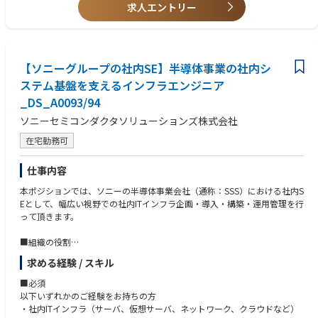
・ETLシステムの知識、開発または運用経験
求人エントリー
上記等の業務より、ご本人の適性を勘案しながらご担当を決定します。
・クラウド上でのアプリケーション開発または運用経験
■想定ポジション
・社内及び社外向け情報システムプロジェクトにおけるリーダー
【ソニーグループの社内SE】半導体事業の社内シ
・各種システムの設計・開発・運用業務におけるリーダー
ステム基盤を支えるインフラエンジニア
_DS_A0093/94
いずれのポジションも、ソニーグループ各社や業務委託会社等の複数メン
バーからなるチームと連携しながらチーム毎に事業所出社(週3目途)/在宅
ソニーセミコンダクタソリューションズ株式会社
(週2目途)で業務を進めていきます。（規模はプロジェクト案件に依存しま
在宅勤務可
す）
■職場雰囲気
仕事内容
本ポジションでは、ソニーの半導体事業会社（通称：SSS）における社内S
週に数日程度の在宅勤務も可能な勤務環境も整っており、ワークライフバ
Eとして、幅広い視野での社内ITインフラ企画・導入・構築・運用管理を行
ランスが取りやすい職場です。
って頂きます。
■描けるキャリアパス
■組織の役割
SSSグループ内固有のITインフラについて、社内からの要求事項や抱えて
・社内外のステークフォルダとのやり取りを通して当該システム領域の業
求める経験 / スキル
いる課題に対して現場とともに解決策を評価・検討・提案し、要求の実現
務知識の習得のみならず、各種 DX 技術を利用したシステム構築を通し
と課題の解決に導く。
て、アプリケーションの上流から運用に至るまでの経験・知識を得ること
■必須
ができるのみならず、プロジェクトマネジメント経験を得てアプリケーシ
以下いずれかのご経験をお持ちの方
■担当予定の業務内容
ョンスペシャリストとして活躍できます。
・社内ITインフラ（サーバ、仮想サーバ、ネットワーク、クラウドなど）