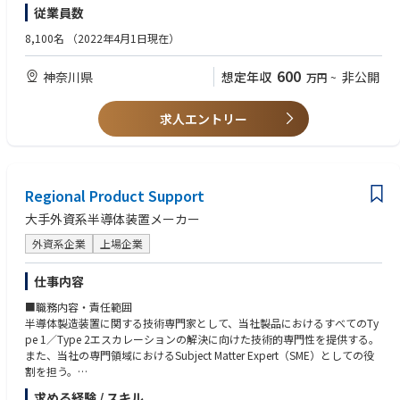
従業員数
SSSグループ内外のFABの生産キャパシティを考慮して、最適な生産戦略を
■出張について
■語学スキルについて
立案、事業部や製造事業所、社外FABとのアライアンス担当職場と連携し
【尚可】
8,100名
（2022年4月1日現在）
・出張無し拠点
英語の読み書きに抵抗がない方
て生産増強戦略、設備投資戦略の策定をリードします。
・半導体デバイスメーカーでの生産管理、生産戦略立案の経験
北海道オフィス
（マニュアル理解、メール対応が中心。会話力は必須ではありません）
・戦略実行にあたっての障害を克服できる交渉能力
600
広島オフィス
神奈川県
想定年収
非公開
万円
~
・基本的な英語の読み書きができる
北上サービスセンター
※社内決裁資料で日本語の資料を英語翻訳する機会があります
四日市テクノロジーセンター※四日市拠点のみ入社後1～2年目に研修の一
■想定ポジション
求人エントリー
環で北上への出張が生じる場合がございます。
3～5名程度の少数精鋭チームで、担当する業務毎に活動します。入社時
は、ある領域の担当、もしくは上級担当としてアサイン、生産戦略に関わ
・出張有り拠点
る実務の推進を担います。 将来的には、チームを纏め、業務に責任を持て
本社(新横浜)
るリーダークラスへの成長を期待します。30代前半を中心とした比較的若
い職場です。
Regional Product Support
■幅広いキャリアパス
大手外資系半導体装置メーカー
※本ポジションからのキャリアパスとなります※
■描けるキャリアパス
1. ジュニアFSE → シニアFSE
投資規模、投資期間の長い半導体製造領域におけるキャパシティ戦略、設
外資系企業
上場企業
より複雑な装置や顧客対応を担当
備投資戦略、委託戦略といった、幅広い経験を経て、生産戦略のエキスパ
チームリーダーとして新人育成やプロジェクト管理を担う
ートへのキャリアを目指すことができます。 また、将来的にはマネジメン
仕事内容
2. テクニカルスペシャリスト
トを目指すことや、他の経営戦略領域へのキャリアを広げることも可能で
特定装置や工程に特化した専門家
す。 また、製造現場での生産管理、生産戦略実務を積むために、国内/海
■職務内容・責任範囲
顧客への高度な技術提案やトラブル解決をリード
外現地工場の経験も可能です。
半導体製造装置に関する技術専門家として、当社製品におけるすべてのTy
3. フィールドプロセスエンジニア／リージョナルテクノロジーエンジニア
※本求人はジェネラル・エンプロイメント・コントラクト社員での採用と
pe 1／Type 2エスカレーションの解決に向けた技術的専門性を提供する。
顧客要求に基づくプロセス条件の確立、評価、改善
なるため 将来的に別の職務領域や技術領域に異動の可能性がございます。
また、当社の専門領域におけるSubject Matter Expert（SME）としての役
新装置のプロセス立ち上げや歩留まり改善、次世代技術開発サポート
合わせて、全国の支社、工場、営業所への転勤可能性がございます。
割を担う。
4. テクニカルサポート／アプリケーションエンジニア
顧客からの技術問い合わせ対応、製品改善へのフィードバック
求める経験 / スキル