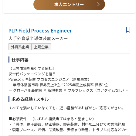
北上サービスセンター
求人エントリー
・顧客先や現場での評価対応、技術説明、レポート作成の経験
四日市テクノロジーセンター※四日市拠点のみ入社後1～2年目に研修の一
・英語の技術資料を読むことに抵抗がない方
環で北上への出張が生じる場合がございます。
または、簡単な技術的なやり取りができる方
・複数の関係者と調整しながら、業務やプロジェクトを進めた経験
PLP Field Process Engineer
大手外資系半導体装置メーカー
外資系企業
上場企業
仕事内容
【世界市場を牽引する同社】
次世代パッケージングを担う
Panelメッキ装置 プロセスエンジニア（新規事業）
― 半導体装置市場 世界売上3位／2025年売上成長率 世界1位 ―
― グローバル最前線 × 新規事業 × フルフレックス（コアタイムなし）―
求める経験 / スキル
同社の完成されたブランドの中で、あえて“未完成の市場”を切り拓く。そ
んな希少な挑戦に、あなたのプロセス技術を掛け合わせてみませんか。
すべてを満たしていなくても、近い経験があればぜひご応募ください。
■ 仕事内容（概要）
■必須要件 （いずれか複数当てはまると望ましい）
日本国内の半導体・先端パッケージング顧客に向けて、次世代Panelメッ
・半導体、電子部品、精密機器、製造装置、材料加工分野での業務経験
キ装置のプロセス技術サポートを担っていただきます。
・製造プロセス、評価、品質改善、歩留まり改善、トラブル対応などの経
単なる既存装置の保守・対応ではなく、顧客と共に「次世代プロセスを創
験