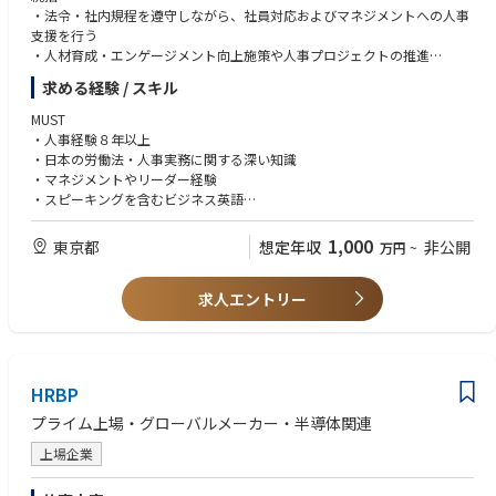
・法令・社内規程を遵守しながら、社員対応およびマネジメントへの人事
“机上検討では終わらない” 現場主導の技術ポジションです
支援を行う
・人材育成・エンゲージメント向上施策や人事プロジェクトの推進
④ 新規事業立ち上げフェーズへの参画
・外部関係者（エージェント、弁護士、行政等）との連携
2026年に向け、複数顧客でPanelメッキ装置の導入が加速予定
求める経験 / スキル
まずはザルツブルク本社エンジニアと協働し、装置理解、パネルプロセス
技術の習得をしていただきます。将来的には日本側の技術リード人材・ま
MUST
たはグローバルとの架橋・海外勤務としての活躍を期待しております。
・人事経験８年以上
・日本の労働法・人事実務に関する深い知識
■ 勤務地・出張について
・マネジメントやリーダー経験
拠点：新横浜
・スピーキングを含むビジネス英語
日本国内の複数顧客を 出張ベースでサポート
（大阪、熊本、富山、石川、新潟、茨城）
WANT
1,000
東京都
想定年収
非公開
万円
~
海外出張：オーストリア（ザルツブルク）へのデモ・トレーニング機会あ
・外資系または製造業での人事経験
り
・高いコミュニケーション力・交渉力
裁量あるスケジュール設計が可能（フルフレックス／コアタイムなし）
求人エントリー
・優れた業務管理能力・問題解決力
長期出張の場合は2週間に1度ご自宅へ帰宅可能な環境がございます。
・HRISおよびMicrosoft Officeの使用経験
■ 本ポジションの魅力
◎ 世界的リーディングカンパニー × 成長局面
HRBP
半導体装置市場 世界売上3位
2025年 売上成長率 世界1位
プライム上場・グローバルメーカー・半導体関連
業界の“勝ち組”で、かつ最先端領域に携われます
上場企業
◎ 次世代半導体パッケージの「中核」を担う
近年、AIチップの進化により、