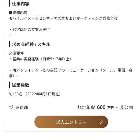
SSSグループはビジネスの拡大とともに国内だけでなく海外のグループ会
仕事内容
社・拠点も増え、拠点間を跨ぐデータの共有とコミュニケーションを如何
■業務内容
に安全かつ迅速に行えるかが今後の発展に欠かせないものとなります。そ
モバイルイメージセンサーの営業およびマーケティング業務全般
れらを実現するために必要なITインフラ環境基盤を支える組織となってい
ます。
・顧客戦略の立案＆実行
現場から直接要件を伺い、それに対してテクノロジーやセキュリティ、そ
してコストなど総合的なバランスを取りながら、実現に向けて取り組むこ
・価格設定
ととなります。
求める経験 / スキル
時には非常に要求の高い要件も伺うことになりますが、取り組みを通じて
・商談受注後から量産までのフォローアップ
新たな技術と付随する各種スキルを会得するとともに、出来上がった成果
必須要件
に対してダイレクトにその評価を受けることが出来る点が、事業会社内のI
・営業の実務経験（目安5～7年以上）
・量産後のアフターフォロー（デリバリー対応・品質クレーム対応など）
T組織の魅力であると考えています。
・海外クライアントとの英語でのコミュニケーション（メール、電話、会
■想定ポジション
議）
顧客担当（自律的に業務遂行できるレベル）
従業員数
・MSオフィス系(特にExcel)のスキル （ワードやエクセルの基本的な操
■職場雰囲気
作、エクセル関数やピポットテーブルなど集計や表計算スキルがあること
8,100名
（2022年4月1日現在）
我々の組織は経験者採用者も多く、ソニーグループ内、部門、部内でも自
が望ましい）
由闊達に議論がなされ、年齢・役職の垣根を越えてコミュニケーションが
また、プレゼン資料を作成するパワーポイントのスキルも必須・幅広い社
600
東京都
想定年収
非公開
万円
~
可能な環境です。チームで動きながら、自律的に業務を行える環境が整っ
内ステークホルダーの意見の取りまとめることになるため、プロジェクト
ています。
リードの経験あることが望ましい
求人エントリー
■描けるキャリアパス
・チームリーダーとしての経験があるとより望ましい
営業・マーケティング担当としてスマートフォン向けイメージセンサー領
域における最先端の市場・顧客の知見を積み上げることが出来ます。 特に
・BtoB経験があるとより望ましい