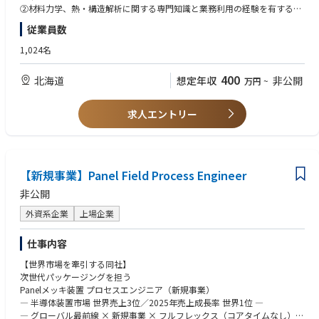
向けて試作を進めております。
・アンダーフィル材料・液性・流動性の評価および最適化
【具体的には】
➁材料力学、熱・構造解析に関する専門知識と業務利用の経験を有する方
・超音波顕微鏡検査
《Rapidusの技術で変える未来》
・モールドプロセス（樹脂流動、反り、応力）の評価と開発
・既存テスト仕様に基づくパラメトリックテストの実行
③CAEツール（Ansys, Abaqusなど）を用いた熱・応力解析経験のある方
・パッケージ最終検査による検査の開発
従業員数
弊社の取引業界は自動車業界やIT・PCメーカーなど多岐に渡りますがスマ
・サーマルインターフェースマテリアル（TIM）の塗布・固化プロセス
・新デバイス／新プロセス立上げ時のテスト評価
ホやPC、産業用ロボットなど私たちが扱う製品に必要不可欠な半導体。
と材料評価
・テストプログラム自動生成の仕組みづくり
【歓迎要件】
歓迎要件：
1,024名
現代社会の進化は半導体なくしては成り立たず、特に近年AIやIoTといった
（3）Flip Chip接続・BGAボール接続・SMDマウント工程
・異常値・分布変化の検出とエスカレーションの仕組みづくり
設計部門と連携し業務を行うため、設計に関わるスキルを有することが望
検査領域に興味を持ち、深く技術を追求していく姿勢を重視しています。
次世代技術の発展が、半導体の需要を爆発的に高めています。
・フリップチップ（FC）接続プロセス開発および接続信頼性評価
・デバイス・プロセスエンジニアへの技術フィードバック
ましい
現状のやり方にとらわれず、より検査技術を高めるために挑戦できる方を
400
北海道
想定年収
非公開
万円
~
Rapidusの最大の特徴は、開発期間を短縮する統合型ファウンドリサービ
・BGA ボール形成・実装プロセスの改良・歩留まり改善
・テスト／製造現場との基本的な連携
歓迎します。
スRUMSを展開、単に半導体を製造するだけでなく、開発期間を世界最短
・SMD（Surface Mount Device）搭載プロセスの検証と最適化
・テスト条件・判定基準（Spec）の検討・改善
にすることを価値として提供。
・歩留まり低下時の要因分析と対策提案
求人エントリー
④半導体パッケージプロセス検査エンジニア
・テストデータの整理・統計解析
RUMSとは・・・https://www.rapidus.inc/business/
最先端チップレット技術を搭載する FCBGA（Flip Chip BGA）パッケージ
の製造工程における、各種検査プロセスを担当いただきます。
【使用するツール】
Rapidus株式会社の特徴
主な業務内容：
・オートプローバー・パラメトリックテスタ
〇IBMとの技術提携
・半導体パッケージプロセスにおける 欠陥検査 の実施（外観不良、接合
【新規事業】Panel Field Process Engineer
・セミオーオートプローバー・パラメトリックアナライザ
Rapidusは2nmプロセスの基盤技術を自社開発するのではなくこの分野で
不良、ボイド、クラックなど）
非公開
先行するIBMから技術ライセンスの供与を受け、共同開発を進めていま
・自動外観検査装置（AOI） を用いた検査業務
す。
・超音波顕微鏡（C-SAM等）やＸ線検査装置 を用いた内部欠陥検査
外資系企業
上場企業
同社の研究者及び技術者は世界最先端の半導体研究拠点の1つであるニュ
・検査結果の分析、レポート作成、工程改善提案
ーヨーク州アルバニーで米国IBM・日本IBMの研究者と協働。
・製造プロセス・品質保証部門との連携による不良要因の解析・改善活動
仕事内容
日本国内技術に留まらない世界的な最新技術への挑戦です。
〇imecとの連携
【世界市場を牽引する同社】
ベルギーに本拠を置く世界最先端の半導体研究機関imecとの協力覚書も締
次世代パッケージングを担う
結。欧州半導体エコシステムの中心的存在であるimecとの連携をきっかけ
Panelメッキ装置 プロセスエンジニア（新規事業）
にEUV技術へのアクセスとグローバルな研究開発ネットワークへの参加を
― 半導体装置市場 世界売上3位／2025年売上成長率 世界1位 ―
進めています。
― グローバル最前線 × 新規事業 × フルフレックス（コアタイムなし）―