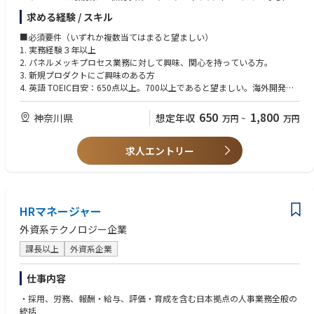
求める経験 / スキル
■参考動画・記事
同社の完成されたブランドの中で、あえて“未完成の市場”を切り拓く。そ
＜記事＞
んな希少な挑戦に、あなたのプロセス技術を掛け合わせてみませんか。
■必須要件（いずれか複数当てはまると望ましい）
参考①：新たなコンセプトで先端ロジック半導体製造へ：ラピダスの小池
1. 実務経験３年以上
淳義社長に聞く
■ 仕事内容（概要）
2. パネルメッキプロセス業務に対して興味、関心を持っている方。
https://www.nippon.com/ja/in-depth/a09004/?cx_recs_click=true
日本国内の半導体・先端パッケージング顧客に向けて、次世代Panelメッ
3. 新規プロダクトにご興味のある方
＜参考動画＞
キ装置のプロセス技術サポートを担っていただきます。
4. 英語 TOEIC目安：650点以上。700以上であると望ましい。海外開発拠
参考①：【半導体2023】今さら聞けない『Rapidusは何をやっている？』
単なる既存装置の保守・対応ではなく、顧客と共に「次世代プロセスを創
点と英語でのメールのやり取り、電話会議での会話が必要。積極的にコミ
＆業界各社の動きを徹底解説【TSMC】【サムスン】
り上げる」新規事業フェーズのポジションです。
ュニケーションを取れる方が望ましい。
650
1,800
神奈川県
想定年収
万円
~
万円
https://www.youtube.com/watch?v=dQY-VjzvZUA
参考②：【Rapidus社長対談】Rapidusは今までにないビジネスモデルを
■ 具体的な業務内容
■歓迎要件
構築する!
① プロセスデモンストレーション／技術提案
求人エントリー
1. 半導体製造装置を理解、プロセスに興味をもっていること。
https://www.youtube.com/watch?v=A1klwk6z2Qw
顧客に対する 装置・プロセスの技術デモンストレーション
2. 薬品を使ったウエット工程の経験があると尚可。(半導体関連に拘らず、
新規プロセス導入・装置選定に向けた評価支援
日本の主要産業である自動車・機械・電気電子・製鉄・化学産業等の出身)
オーストリア・ザルツブルク（本社R&D拠点）でのデモ実施の機会あり
3. 電気化学の知識が有ると尚可。
※海外エンジニアと協働しながら進めます
4. プロジェクトマネージメント経験があると尚可。(Excel等での進捗管理
HRマネージャー
及びチームマネージメント)
② 装置立ち上げ・プロセス検収
5. プロセス、装置について興味、関心をもって仕事をできる方募集中で
外資系テクノロジー企業
顧客と事前に 検収条件（性能指標）をすり合わせ
す。
現地にて、装置・プロセスが条件を満たしているかを技術的に確認
課長以上
外資系企業
顧客の量産立ち上げフェーズを技術面から支援
仕事内容
③ プロセス改善・最適化
・採用、労務、報酬・給与、評価・育成を含む日本拠点の人事業務全般の
顧客要求に基づく プロセス改善案の提案・実装
統括
難易度の高い案件では、顧客サイトに入り込み直接改善を実施