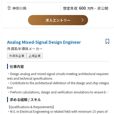
・専門でなくともなんらかの形で電気工学に関連した基礎知識があると業
部自らクリーンルーム等での作業も必須となる。
務に馴染みやすい。
600
神奈川県
想定年収
非公開
万円
~
‐ 量産品の管理は、抜き取り検査等のデータ管理と解析、客先での不具合
・半導体に関する知見があるとなお良い。
対応なども含まれため、量産現場、量産計画部署やマーケティング部門と
・光通信用半導体素子に関わる設計と開発あるいは試作の経験、特性評価
の円滑なコミュニケーション能力が求められる。
の経験等があると非常に歓迎される。
求人エントリー
‐ 顧客はほぼ海外、外販。
【求める人物像】
■このポジションで市場価値が上がる理由
・ Ownershipを持ち自発的に行動していける方
・ 結果を出し評価されることを求める方
① AI/データセンター需要のど真ん中（光デバイス領域）
Analog Mixed-Signal Design Engineer
・ 若いうちに裁量を持って仕事を任されたい方
AI・HPCの進展により、高速光デバイスは今後のインフラを担う中核技術
・ 急速に成長しスキルアップすることで市場価値を上げたい方
外資系半導体メーカー
です。
本ポジションでは、最先端製品の開発と量産プロセスの両方に関与でき、
外資系企業
上場企業
「研究寄り／量産寄りに偏らないスキル」を身につけることができます。
仕事内容
② グローバル最前線の顧客と直結
主要顧客はグローバルテック企業（データセンター関連）。
・Design analog and mixed-signal circuits meeting architectural requirem
最先端領域の技術が実際に使われる現場に近く、手触り感ある経験が可能
ents and technical specifications
です。
・Contribute to the architectural definition of the design and chip integra
tion
■会社・カルチャー
・Perform calculations, design and verification simulations to ensure bui
lding blocks meet specifications at the schematic level and after post-lay
求める経験 / スキル
〇設計開発と量産をつなぐ技術拠点（単なる製造ではない）
out extraction, while fully provisioning for DFT and DFM
〇「仮説→提案→即実装」の改善サイクルを重視
・Work closely with Layout Engineers to validate proper layout, using all
【Qualifications & Requirements】
〇海外拠点との連携が前提（英語は実務ツール）
best-known methods
・M.S. in Electrical Engineering or related field with minimum 15 years of