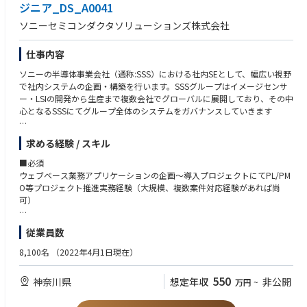
ジニア_DS_A0041
ソニーセミコンダクタソリューションズ株式会社
仕事内容
ソニーの半導体事業会社（通称:SSS）における社内SEとして、幅広い視野
で社内システムの企画・構築を行います。SSSグループはイメージセンサ
ー・LSIの開発から生産まで複数会社でグローバルに展開しており、その中
心となるSSSにてグループ全体のシステムをガバナンスしていきます
■組織の役割
求める経験 / スキル
半導体ビジネスグループ全体のオペレーション力強化・経営革新に向け、
■必須
ビジネスプロセス改革と連携したIT/IS戦略を策定、グループITガバナンス
ウェブベース業務アプリケーションの企画～導入プロジェクトにてPL/PM
を発揮し推進し、加えてソニーグループ全体のIT/IS戦略、セキュリティ戦
O等プロジェクト推進実務経験（大規模、複数案件対応経験があれば尚
略との連携も図り情報システム推進を進めています。
可）
■担当予定の業務内容
■あると望ましい
従業員数
ウェブベースアプリケーション開発における以下の経験
・社内及び社外向け業務アプリケーションの企画・構想を含むプロジェク
8,100名
（2022年4月1日現在）
ト推進リード
・開発言語（Java/C#等）を用いたスクラッチもしくはローコード環境で
・開発プロジェクトのPL/PMO 業務、社内外ステークフォルダとの調整
の開発または運用経験
550
神奈川県
想定年収
非公開
万円
~
・業務システム開発業務リード（業務アプリケーション要求開発、設計～
・Relational DataBase(Oracle/SQL server等)の知識、開発または運用経験
導入）
・ローコード開発環境(PowerPlatform等)の知識、開発または運用経験