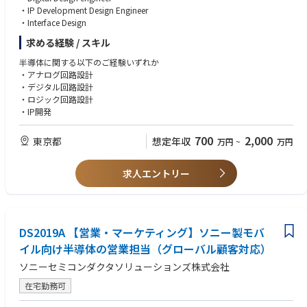
また、育児休暇(男性社員の取得実績あり)の取得や短時間勤務制度の活用
・IP Development Design Engineer
なども行っており、そうした面でもワークライフバランスをとれる組織と
・Interface Design
なっています。
週3日以上のオフィス出社とする出社方針のもと、週3日各チーム単位で出
求める経験 / スキル
社しており、出社とテレワークを併用しながら、チーム内の対面でのコミ
半導体に関する以下のご経験いずれか
ュニケーション機会を設けています。
・アナログ回路設計
・デジタル回路設計
■描けるキャリアパス
・ロジック回路設計
インフラ／ネットワーク環境の構築・運用管理業務においてチームリーダ
・IP開発
や業務推進役として携わることができ、チーム／プロジェクトマネジメン
トのスキルを磨くことができます。技術面ではオンプレサーバ・クラウド
700
2,000
サービス関連技術、PCや仮想デスクトップ環境のといったクライアントエ
東京都
想定年収
万円
~
万円
ンドポイント管理、複数拠点を跨ぐWANおよびLANのネットワーク技術に
携わることができます。また、SSSグループは海外にも関連会社や拠点が
求人エントリー
あり、海外拠点のITインフラ構築・整備などの業務にも携わる可能性があ
ります。
※中長期的には、ソニーグループ各社の情報システム関連部署への異動も
視野に幅広いキャリア形成が可能です。
DS2019A 【営業・マーケティング】ソニー製モバ
※本求人はジェネラル・エンプロイメント・コントラクト社員での採用と
イル向け半導体の営業担当（グローバル顧客対応）
なるため将来的に別の職務領域や技術領域に異動の可能性がございます。
合わせて、全国の支社、工場、営業所への転勤可能性がございます。
ソニーセミコンダクタソリューションズ株式会社
在宅勤務可
■部門からのメッセージ