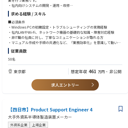
業を行う業務です。
・社内向けシステムの開発・運用・改修
エスカレーション管理およびファブ／サイトでの日常的なやり取りを通じ
・基幹システムの保守
て、ローカルのアカウントチームエンジニアを指導・育成する。また、エ
求める経験 / スキル
・社内PCの管理
スカレーションに至っていない課題への対応を支援し、エスカレーション
・社内ネットワーク、サーバーの管理
■必須条件
の未然防止に貢献する。
・社員の業務サポート（問合わせ対応・トラブル解消）等
・Windows PCの初期設定・トラブルシューティングの実務経験
・社内LANやWi-Fi、ネットワーク機器の基礎的な知識・障害対応経験
ビジネス上の必要性に応じて、PM／BD／Salesと連携する。また、顧客の
※社内LANの配線や、ネットワーク機器の管理、既存のプログラムをもと
・非IT職の社員に対し、丁寧なコミュニケーションが取れる方
技術ロードマップを理解し、装置停止時間の削減やエスカレーション期間
に簡単なデータの抽出や修正対応をお任せいたします。
・マニュアル作成や手順の共通化など、「業務効率化」を意識して動いた
の短縮を通じて、システム全体の生産性および効率性の向上に重点を置
経験
く。
従業員数
■組織構成：
IT担当は現在1名です。親会社の担当者と連携しながらシステムの移行やネ
■歓迎要件
顧客に対して、会社を代表する立場としてプロフェッショナルに対応す
50名
ットワーク環境の整備など進めていただきます。
・社内SE、ヘルプデスク、キッティングの業務経験（年数不問）
る。会社の製品ラインおよびFKMに関する知識を活用し、新たな追加ニー
・ベンダーコントロール経験（障害時の窓口対応、見積り確認、導入調整
ズが確認された際には、既存顧客および潜在顧客に適切な情報を提供す
461
東京都
想定年収
非公開
万円
~
■働き方：
など）
る。
・年間休日124日、年末年始・夏季休暇あり
・ネットワーク・サーバーの構築または運用保守経験（規模不問）
※大手基盤のもと安定して就業できる環境です。
・VBA、Python、SQLなどを用いた簡単な業務自動化やデータ抽出の経験
エスカレーション対応、システムアップグレード、評価の過程において、
求人エントリー
・CCNA、LinuC、LPIC、基本情報技術者などのIT関連資格
良好な顧客関係を構築する。
■同社について：
同社は、半導体検査工程で使用される「プローブカード」の製造・販売を
■求める人物像
行うメーカーです。
・相手のIT理解度に合わせて柔軟に会話ができるコミュニケーション力の
高精度・高信頼性が求められる半導体検査分野において長年培ってきた技
【四日市】Product Support Engineer 4
ある方
術力を強みに、国内外の半導体メーカーおよび関連企業へ製品を提供して
・トラブルが発生した際に、原因を順序立てて冷静に切り分けられる方
大手外資系半導体製造装置メーカー
います。ニデックグループの一員として、安定した事業基盤のもと、次世
・「指示された作業をこなす」だけでなく、「どうすればより便利・効率
代半導体技術に対応した製品開発・供給を行っています。
的になるか」を提案できる方
外資系企業
上場企業