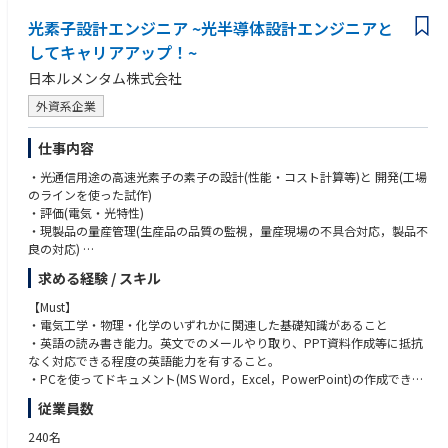
社外クライアントは国内外問わずマーケットにおける大手企業が中心であ
り、ソニーの技術力・高い専門性に裏打ちされたデバイスを強みに、大き
光素子設計エンジニア ~光半導体設計エンジニアと
・英語でのスムーズなコミュニケーションをとれる方（メール・電話・会
なスケールでの交渉経験を身に着けられます。社内では製造を担う拠点の
議での質疑応答）
してキャリアアップ！~
担当者や、商品企画・技術開発を担う事業部などステークホルダーとのコ
日本ルメンタム株式会社
ミュニケーションを日々行うため、コミュニケーション力・交渉力・半導
体製造及びサプライチェーンの知見並びに半導体マーケティングの実務経
外資系企業
験を高められる環境です。 社内外のステークホルダーとのコミュニケーシ
ョンは英語を多用し、若手から海外営業拠点への赴任機会が多くありま
仕事内容
す。
・光通信用途の高速光素子の素子の設計(性能・コスト計算等)と 開発(工場
■求人部署からのメッセージ
のラインを使った試作)
ソニーの半導体事業の根幹であるスマートフォンに搭載するモバイル向け
・評価(電気・光特性)
イメージセンサーの領域を、営業担当として支える役割です。クライアン
・現製品の量産管理(生産品の品質の監視，量産現場の不具合対応，製品不
トに対するファーストコンタクトでありながら、技術と人を繋ぐ大切な役
良の対応)
割を担っています。特に海外顧客との活発なコミュニケーションが日々行
・データ解析・計算・シミュレーション
われている職場であるため、刺激的な環境下で営業・マーケティング・オ
求める経験 / スキル
・各種会議出席・議論・資料作成
ペレーション担当として経験値を積むことが出来る環境です。ソニーの半
【Must】
導体を支えるパッションをお持ちの方を募集しています。是非ご検討下さ
<業務詳細>
・電気工学・物理・化学のいずれかに関連した基礎知識があること
い！
入社後２年程度は先輩社員がメンターとして指導し、業務を習得していた
・英語の読み書き能力。英文でのメールやり取り、PPT資料作成等に抵抗
だく。
なく対応できる程度の英語能力を有すること。
光通信用の半導体光素子の素子開発で取り扱う半導体はInP基板ベースの
・PCを使ってドキュメント(MS Word，Excel，PowerPoint)の作成できる
ものになる。
こと。
従業員数
‐ 素子の動作原理から量産工程，評価技術までを一通り理解していくこと
が必要となる。
【Want】
240名
‐ 試作評価は量産ラインを利用し作業指示書ベースで実施していくが、一