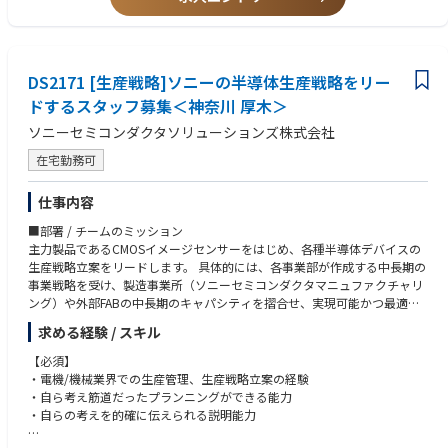
・新規納入装置の立ち上げ：据え付け、組み立て、調整、性能確認
■歓迎条件（活かせる経験・知識）
・装置のサポート：メンテナンス作業、故障修理等
これまでのご経験を、半導体・装置分野で活かせます。
・アップグレードキットの組み立て、調整、性能確認
▼ 装置・設備・メンテナンス系
・アジアを中心とした他リージョンへの立ち上げ等サポート
製造業におけるサービスエンジニア経験
DS2171 [生産戦略]ソニーの半導体生産戦略をリー
エスカレーション対応：
機械／装置／設備のメンテナンス・保全経験
・国内テクニカルグループへのエスカレーションレポート作成
ドするスタッフ募集＜神奈川 厚木＞
保全、組立、機械加工のご経験
・US含むサポート部隊と連携による解決策の立案、実行、顧客報告
検査装置を扱ったご経験
ソニーセミコンダクタソリューションズ株式会社
②稼働装置改善に関するサポート：
▼ 半導体・製造プロセス系
プロジェクト参加、データ取得、アイディアの立案、装置性能改善品の評
半導体製造装置メーカー、または半導体デバイスメーカーでの業務経験
在宅勤務可
価、展開
生産技術、歩留まり改善、トラブル対応の経験
③次世代装置導入サポート：プロジェクト参加
以下いずれかの製品・工程に関わった経験
仕事内容
・立ち上げ、調整、性能確認
Deposition（薄膜）
・故障対応
Etching（エッチング）
■部署 / チームのミッション
・評価サポート：データ取得、改善等
Wet Clean（洗浄）
主力製品であるCMOSイメージセンサーをはじめ、各種半導体デバイスの
・量産機対応向け準備：不具合点フィードバック、手順書作成、必要治具
PLP／パネル加工
生産戦略立案をリードします。 具体的には、各事業部が作成する中長期の
等
▼ 電気・機械・設計・IT系
事業戦略を受け、製造事業所（ソニーセミコンダクタマニュファクチャリ
④その他
電気・機械図面、回路図、操作マニュアルの読解力
ング）や外部FABの中長期のキャパシティを摺合せ、実現可能かつ最適な
・品質問題レポート、問題レポート等作成
機械設計経験、CADの知識
生産戦略の策定をリードします。 策定された生産戦略に基づく投資計画を
求める経験 / スキル
・安全、品質問題防止のための事前検知レポート作成
電気設計、電気電子分野の知見
ソニーグループ全体の意思決定機関に上申し、投資の意思決定までをサポ
・顧客向け定例会議の資料作成、説明等
プログラミング経験（言語不問）
ートします。
【必須】
Linuxの知見
・電機/機械業界での生産管理、生産戦略立案の経験
■入社後の充実した研修
第二種電気主任技術者をお持ちの方
■担当予定の業務内容
・自ら考え筋道だったプランニングができる能力
スキルやキャッチアップ状況に応じて1～2カ月の研修があります。その後
▼ コミュニケーション・調整力
世界トップクラスのシェアを有するCMOSイメージセンサーの生産戦略を
・自らの考えを的確に伝えられる説明能力
は、OJTでフォローとなります。半年後位を目途に、装置を触り始め、2年
顧客対応経験
担当
後目途に独り立ちを頂くイメージです。
社内外・多部門との連携、調整業務の経験
事業部が策定する中長期戦略をベースに必要な生産キャパシティを算出、