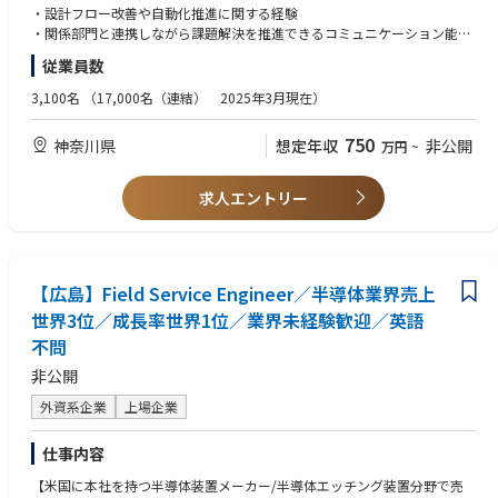
・EDA環境の構築・改善・運用（既存環境の最適化および新規ツール導入
・設計フロー改善や自動化推進に関する経験
■ 勤務地・出張について
・装置メーカーのFSE、技術サポート
検討）
・関係部門と連携しながら課題解決を推進できるコミュニケーション能力
拠点：新横浜
・電子部品、材料、表面処理、成膜、塗工、貼付工程経験者
・設計フロー／メソドロジの開発および標準化の推進
日本国内の複数顧客を 出張ベースでサポート
・生産技術、品質改善、設備対応経験者
従業員数
・設計部門へのヒアリングを通じた課題抽出および改善施策の立案・実行
【歓迎】
（大阪、熊本、富山、石川、新潟、茨城）
・設計品質向上・開発効率化に向けた技術課題の解決
・EDA／設計メソドロジ開発に関する実務経験
海外出張：オーストリア（ザルツブルク）へのデモ・トレーニング機会あ
3,100名
（17,000名（連結） 2025年3月現在）
■一言
・EDAベンダーとの技術協議、導入交渉、運用調整（海外拠点との連携含
・EDAツールの評価・選定・導入に関する経験、及びベンダー側とのやり
り
PLP FPEは、PLP経験者に限定せず、半導体・製造・装置・評価などの基
む）
取りのご経験。
裁量あるスケジュール設計が可能（フルフレックス／コアタイムなし）
礎力を持つ人材を、入社後育成で戦力化するポジションです。
750
神奈川県
想定年収
非公開
万円
~
・設計インフラ部門と連携した開発プロセス全体の改善推進
・EDAベンダーまたはEDA関連企業におけるアプリケーションエンジニア
長期出張の場合は2週間に1度ご自宅へ帰宅可能な環境がございます。
／FAE／開発等の実務経験
【働きやすさ】
・海外拠点または外部パートナーとの協業経験
■近い職種(企業によって定義が異なるため記載しております)
求人エントリー
・テレワークの導入や働き方改革も進み、働きやすい環境が整備されてい
・デジタル設計またはアナログ設計に関する幅広い知見
・プロセスエンジニア
ます。
・技術マーケティング
・低離職率: 2.0%/有休取得率75%、WLB良好、国内屈指の優良企業です。
・プロジェクトマネジメント
・キャリアチャレンジ制度あり(異動希望制度)
・アプリケーションエンジニア
【広島】Field Service Engineer／半導体業界売上
■働き方
■ 本ポジションの魅力
世界3位／成長率世界1位／業界未経験歓迎／英語
・フレックス制度：有（柔軟に利用可能）
◎ 世界的リーディングカンパニー × 成長局面
不問
・在宅勤務：週2～3日程度可能
半導体装置市場 世界売上3位
・転勤：基本なし
2025年 売上成長率 世界1位
非公開
・出張：基本なし（ベンダー対応は基本オンライン）
業界の“TOP”で、かつ最先端領域に携われます
外資系企業
上場企業
■半導体業界の動向：
◎ 次世代半導体パッケージの「中核」を担う
半導体市場は向こう20年、3倍成長すると言われている市場であり、2030
仕事内容
近年、AIチップの進化により、
年までには100兆円市場にもと予測されております。
・ガラス基板
【米国に本社を持つ半導体装置メーカー/半導体エッチング装置分野で売
これまで以上に自動車やIoTなどの分野でも活況になってきております
・大面積インターポーザー