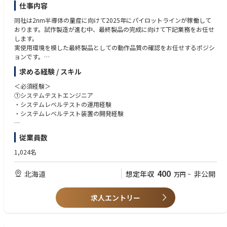
・US含むサポート部隊と連携による解決策の立案、実行、顧客報告
仕事内容
Deposition（薄膜）
②稼働装置改善に関するサポート：
Etching（エッチング）
同社は2nm半導体の量産に向けて2025年にパイロットラインが稼働して
プロジェクト参加、データ取得、アイディアの立案、装置性能改善品の評
Wet Clean（洗浄）
おります。試作製造が進む中、最終製品の完成に向けて下記業務をお任せ
価、展開
PLP／パネル加工
します。
③次世代装置導入サポート：プロジェクト参加
▼ 電気・機械・設計・IT系
実使用環境を模した最終製品としての動作品質の確認をお任せするポジシ
・立ち上げ、調整、性能確認
電気・機械図面、回路図、操作マニュアルの読解力
ョンです。
・故障対応
機械設計経験、CADの知識
・評価サポート：データ取得、改善等
電気設計、電気電子分野の知見
求める経験 / スキル
①システムレベルテストエンジニア
・量産機対応向け準備：不具合点フィードバック、手順書作成、必要治具
プログラミング経験（言語不問）
実使用環境を模したシステムレベルでの評価を行い、最終製品としての動
＜必須経験＞
等
Linuxの知見
作品質を確認するポジションです。
①システムテストエンジニア
④その他
第二種電気主任技術者をお持ちの方
・システムレベルテストの運用経験
・品質問題レポート、問題レポート等作成
▼ コミュニケーション・調整力
【具体的な業務内容】
・システムレベルテスト装置の開発経験
・安全、品質問題防止のための事前検知レポート作成
顧客対応経験
・システムレベルテスト環境の構築・運用
・顧客向け定例会議の資料作成、説明等
社内外・多部門との連携、調整業務の経験
・PC等の実機を用いた半導体デバイス評価
②バーンインテストエンジニア
従業員数
・テスト結果の整理・課題抽出
・バーンイン装置の運用経験
■入社後の充実した研修
■語学スキルについて
・顧客要件に応じた評価内容の調整
・バーンイン装置の開発経験
スキルやキャッチアップ状況に応じて1～2カ月の研修があります。その後
1,024名
英語の読み書きに抵抗がない方
・新規用途・新製品向け評価手法の検討
は、OJTでフォローとなります。半年後位を目途に、装置を触り始め、2年
（マニュアル理解、メール対応が中心。会話力は必須ではありません）
③基板テストエンジニア
後目途に独り立ちを頂くイメージです。
400
北海道
想定年収
非公開
万円
~
②バーンインテストエンジニア
プリント基板や半導体パッケージ用基板、インターポーザのテスト経験
高温・電圧ストレスを与えるバーンイン試験を通じて、初期不良の除去と
■出張について
製品信頼性向上に貢献するポジションです。
④ロジックテスト工程エンジニア
・出張無し拠点
求人エントリー
ロジックテスタ、ウエハプローバー、パッケージハンドラの運用経験
北海道オフィス
【具体的な業務内容】
広島オフィス
・バーンイン装置の運用・管理
⑤ロジックテストエンジニア
北上サービスセンター