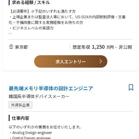
ップ、クラウドデスクトップなど）の企画・構築・管理およびPCサポート
求める経験 / スキル
・評価の実施とガバナンスの再構築
デスクの運用管理
・外部監査人との折衝
【必須要件】※下記のいずれも満たす方
・上場企業または監査法人等において、US-SOXの内部統制評価・文書
・クライアントPCやクラウドデスクトップ環境の評価検証・選定などをグ
化・不備改善に関する実務経験をお持ちの方
ループ内の他組織と連携して実施
・ビジネスレベルの英語力
・クライアントの年間・中期での調達・展開計画の立案および実行
・PCサポートデスクの運用管理
【歓迎要件】
・社内クライアントエンドポイントの管理
・IPO（新規公開株）準備企業、または上場企業での内部統制の立ち上
- OSバージョンアップや脆弱性対応の全体状況の確認およびフォローア
1,250
東京都
想定年収
非公開
万円
~
げ・再構築を主導した経験をお持ちの方
ップの実施
・日商簿記検定2級以上、公認内部監査人（CIA）、米国公認会計士（USC
- エンドポイント機器の棚卸実施推進
求人エントリー
PA）、内部統制実務士などの資格をお持ちの方
・管理システムの企画・開発・保守
- サポートデスク問い合わせおよび資産管理などを行う管理システムの
企画・開発・保守などを実施
・業務効率化対応
- RPAやAI・自動化技術などを用いて対応業務の効率化を推進
最先端メモリ半導体の設計エンジニア
■想定ポジション
韓国系半導体デバイスメーカー
社内向けインフラの企画・導入・構築および運用管理におけるリーダもし
外資系企業
くはリーダ候補の担当者
仕事内容
■職場雰囲気
当課では業務の属人化を極力なくすため、一つの業務に対して2名以上を
以下のいずれかの業務をお任せいたします。
割当て一人がお休みなどをされた場合でも他メンバで極力フォローできる
・Analog Design engineer
体制を取っています。
・Digital Design engineer