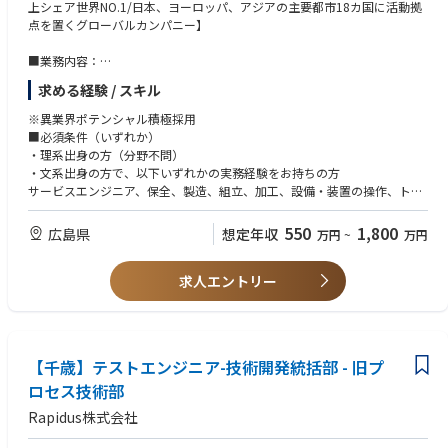
上シェア世界NO.1/日本、ヨーロッパ、アジアの主要都市18カ国に活動拠
が、近年のAIの台頭などデータセンターやを起点とした高付加価値チッ
・Panelレベルプロセス
点を置くグローバルカンパニー】
プ需要がの増加が増してきております。
といった 従来のシリコン基板を超える実装技術 が急速に求められていま
カーボンニュートラル・脱炭素社会に向けたエネルギーの効率的な利用を
す。
■業務内容：
実現するため、社会インフラ機器や車載・産業・情報通信・モバイル
同社は、その鍵となる大面積ガラス基板向けPanelメッキ装置を新たな事
お客様先(国内主要半導体メーカー)の工場内に出向き、弊社納入の半導体
機器などあらゆる分野で同社の関わるディスクリード半導体/パワー半導
業として本格展開。
求める経験 / スキル
製造装置の立ち上げ、保守業務、トラブルシューティングなどを行いま
体の需要拡大が見込まれています。
本ポジションは、次世代半導体実装技術を“顧客と共に最初から創る”立ち
す。米国本社など弊社の海外の工場からパーツごとに送られてくる装置を
※異業界ポテンシャル積極採用
位置です。
お客様の工場内にて3～5名のチームで1～2カ月(1つの装置につき)かけて
■必須条件（いずれか）
セッティング(組立て)、基本性能の評価テストを実施し、本稼働までフォ
・理系出身の方（分野不問）
◎「保守」ではなく「創造」
ローを行います。更に保守業務では定期メンテナンスサポートや装置のト
・文系出身の方で、以下いずれかの実務経験をお持ちの方
既存装置の運用保守ではありません
ラブル対応を行い、不具合発生時には、あらゆる角度から問題点を検証
サービスエンジニア、保全、製造、組立、加工、設備・装置の操作、トラ
プロセスが確立していない段階から関与
し、的確なソリューションを提供します。
ブルシューティング、品質管理、試験・評価、解析、機械いじりが伴う業
自分の技術判断が、顧客の量産仕様になる経験
務、簡易プログラミング経験、顧客対応を含む技術系業務、ラインの管理
550
1,800
→これは新規事業だからこそ得られる醍醐味です。
広島県
想定年収
万円
~
万円
※米国が本社のため、メールにて英語で連絡をとって頂く可能性がありま
すが、翻訳機などを使いながらでの業務が可能でございますのでご安心く
■歓迎条件（活かせる経験・知識）
ださい。
求人エントリー
これまでのご経験を、半導体・装置分野で活かせます。
▼ 装置・設備・メンテナンス系
■業務内容詳細
製造業におけるサービスエンジニア経験
①カスタマーサポート、オンサイト業務：
機械／装置／設備のメンテナンス・保全経験
・新規納入装置の立ち上げ：据え付け、組み立て、調整、性能確認
保全、組立、機械加工のご経験
【千歳】テストエンジニア-技術開発統括部 - 旧プ
・装置のサポート：メンテナンス作業、故障修理等
検査装置を扱ったご経験
・アップグレードキットの組み立て、調整、性能確認
ロセス技術部
▼ 半導体・製造プロセス系
・アジアを中心とした他リージョンへの立ち上げ等サポート
半導体製造装置メーカー、または半導体デバイスメーカーでの業務経験
Rapidus株式会社
エスカレーション対応：
生産技術、歩留まり改善、トラブル対応の経験
・国内テクニカルグループへのエスカレーションレポート作成
以下いずれかの製品・工程に関わった経験