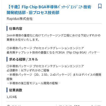
・バーンイン条件（温度・時間等）の設定・実行
ロジックテスタ又はメモリテスタのテストプログラム開発経験
四日市テクノロジーセンター※四日市拠点のみ入社後1～2年目に研修の一
・試験結果の確認および不良分析サポート
【千歳】Flip Chip BGA半導体ﾊﾟｯｹｰｼﾞｴﾝｼﾞﾆｱ-技術
ウエハプローバー、または、パッケージハンドラの運用経験
環で北上への出張が生じる場合がございます。
・装置トラブル発生時の一次対応
開発統括部 - 旧プロセス技術部
・テスト・信頼性部門との連携業務
⑥パラメトリックテストエンジニア
・出張有り拠点
Rapidus株式会社
パラメトリックテスタを用いた電気計測経験
本社(新横浜)
③基板テストエンジニア
オートプローバーの運用経験
半導体パッケージ用基板の検査・評価を通じて、実装前段階での品質確保
■幅広いキャリアパス
仕事内容
を担うポジションです。
＜歓迎経験＞
※本ポジションからのキャリアパスとなります※
2nm半導体の量産化に向けてパッケージング工程における下記いずれかの
テスターのアルゴリズム開発経験
1. ジュニアFSE → シニアFSE
業務をお任せいたします。
【具体的な業務内容】
半導体デバイスの製品技術の経験
より複雑な装置や顧客対応を担当
・パッケージ用基板の電気検査・導通確認
チームリーダーとして新人育成やプロジェクト管理を担う
①半導体パッケージ プロセスインテグレーションエンジニア
・基板不良（配線断・短絡等）の検出および解析
2. テクニカルスペシャリスト
最先端チップレット技術の基盤となる FCBGA（Flip Chip BGA）パッケー
・基板検査工程の立上げ・運用
特定装置や工程に特化した専門家
ジ の開発において、パッケージの実装設計から試作・解析評価までの イ
・サプライヤ（基板メーカー）との技術やり取り
顧客への高度な技術提案やトラブル解決をリード
求める経験 / スキル
ンテグレーション業務全般 を担当します。
・チップレット／先端パッケージ向け基板評価対応
3. フィールドプロセスエンジニア／リージョナルテクノロジーエンジニア
①半導体パッケージ プロセスインテグレーションエンジニア
顧客要求に基づくプロセス条件の確立、評価、改善
・FCBGAパッケージの実装設計（2D / 2.5D / 2.xD）におけるプロセスイン
④ロジックテスト工程エンジニア
必須要件：以下いずれかのご経験
新装置のプロセス立ち上げや歩留まり改善、次世代技術開発サポート
テグレーション業務全般
ロジックデバイスのテスト工程全体を担い、装置運用・工程改善を通じ
・半導体パッケージ（2D、2.5D、2.xDパッケージ）またはデバイスの開発
4. テクニカルサポート／アプリケーションエンジニア
・チップレットを含む先端パッケージの試作立ち上げ、量産移行に向けた
て、生産性と安定稼働を実現するポジションです。
経験
顧客からの技術問い合わせ対応、製品改善へのフィードバック
プロセス構築
・半導体の後工程モジュール開発の経験
本社開発部門との橋渡し役
・パッケージおよびデバイスの電気的・機械的・熱的な解析および評価
【具体的な業務内容】
5. マネジメント職（チームリーダー → マネージャー）
従業員数
・ウェハテスト／パッケージテスト装置の工程運用・管理
歓迎要件：
顧客からの技術問い合わせ対応、製品改善へのフィードバック
②実装TEG設計開発エンジニア
・テスト装置立上げおよび日常的な稼働サポート
・Flip Chipパッケージや後工程（Back-end）モジュール開発におけるプロ
本社開発部門との橋渡し役
1,024名
FCBGA、2D/2.5D、チップレット技術など最先端半導体パッケージの開発
・装置トラブル・工程問題の初期対応
セスインテグレーションの実務経験
6. 営業・カスタマーサクセス・コンサルティング
に向け、
・生産量増加に向けた工程改善・運用最適化
技術知識を活かしたソリューション提案型営業