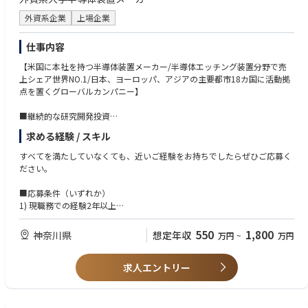
外資系企業
上場企業
仕事内容
【米国に本社を持つ半導体装置メーカー/半導体エッチング装置分野で売
上シェア世界NO.1/日本、ヨーロッパ、アジアの主要都市18カ国に活動拠
点を置くグローバルカンパニー】
■継続的な研究開発投資
最先端技術を提供し続けるため、売上高の【10～15％】を研究開発に継続
求める経験 / スキル
的に投資しています。
すべてを満たしていなくても、近いご経験をお持ちでしたらぜひご応募く
■業務内容
ださい。
•半導体製造装置（CVD又はEtch又はClean）の仕様決定を促し、仕様決定
後の変更を管理する
■応募条件（いずれか）
•顧客からの要求仕様と出荷装置仕様との整合をとる作業
1) 現職務での経験2年以上
- 顧客・社内関係部門・協力会社へ装置仕様・作業区分を説明し、合意を
2) Management及び Project管理能力尚可
得るまでを担当する
3) 部署・年齢など壁なく積極的に国内(社内外)及び海外とコミュニケーシ
550
1,800
神奈川県
想定年収
万円
~
万円
•装置の仕様書および設計図書の作成
ョンをとれる方
•国内手配品の選定、予算の立案、購入および予算管理
4) お互いを尊重するチームワークを持つ方
•搬入および機器接続作業の管理業務
求人エントリー
5) ⾃分から積極的に⾏動できる方
• 出張比率：通常は0~5%
※未経験者でも意欲のある方歓迎です。
■当社特徴：
■経験・資格