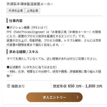
※ 国内外への出張が発生します（出張比率 約35%以上）
・Python、Bash、その他スクリプト言語の使用経験
外資系半導体製造装置メーカー
・半導体ファブ運用および安全プロトコルに関する知識
■働き方
外資系企業
上場企業
・ネットワークおよびリモートアクセスツール
On-site Flex：週3日以上を当社または顧客・サプライヤー拠点で勤務し、
（SSH、VPN等）に関する知識
残りはリモート勤務
・技術図面や技術ドキュメントを読解できる能力
仕事内容
■ポジション概要（FPEとは？）
■当社特徴：
FPE（Field Process Engineer）は「お客様工場（半導体メーカー）の現場
半導体製造装置において圧倒的な技術力と装置性能で、世界の主要半導体
に入り、装置のプロセス技術を最適化するエンジニア」です。
メーカーからも評価を受けており、半導体エッチング装置において世界N
装置の立ち上げ、性能評価、プロセス改善、トラブル解析、さらには次世
o.1のマーケットシェアを持っています。当社を世界トップクラスの企業
代装置の開発支援まで幅広く担当します。
へと導いたもの、それは、お客様のニーズにマッチしたソリューションを
提供できる「最先端の技術力」に加えて、ボーダレスに連携するチームワ
求める経験 / スキル
■主な業務内容
ークです。多様な文化やバックグラウンドを持った社員がお互いのアイデ
1. 半導体製造装置の立ち上げ
アや意見を尊重し、チームとしてひとつの目標を目指す事で、数々の最先
すべてを満たしていなくても、近い経験があればぜひご応募ください。
工場に導入されたLam装置を稼働させ、レシピ（プロセス条件）を最適化
端技術やイノベーションを生み出してきました。日本の半導体メーカーの
する
要求に応えるために、日本国内のエンジニアだけでなく、アメリカ本社や
■必須要件（いずれかに当てはまる方）
他の拠点のエンジニアとチームを組む、あるいは日本のエンジニアが他の
・材料、化学、物理などの分野で、研究や開発、評価業務に取り組んだ経
2. 前工程プロセス性能の検証・改善
拠点のプロジェクトに参加することもあります。
験
形状異常、膜厚ばらつき、エッチング速度低下などをデータ分析・実験計
（大学院での研究経験、またはそれに近い実務経験を想定しています）
画（DOE）で改善。歩留まり向上を支援
・実験や評価を通じて、条件を変えながら結果を確認し、「なぜその結果
650
1,800
複数あり
想定年収
万円
~
万円
になったのか」を考え、説明してきた経験
3. トラブルシュート（原因解析）
・技術的な内容について、社内外の関係者と会話しながら、認識をすり合
ガス、温度、圧力、RF、チャンバー状態などの装置パラメータを解析し、
求人エントリー
わせたり、方針を決めた経験
原因を切り分ける
・現場や装置、実機を扱う業務の中で、想定外のトラブルや課題に対し、
原因を考え、対策を実行した経験