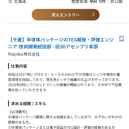
400
北海道
想定年収
非公開
万円
~
TEG（Test Element Group）のエンジニアとして、下記の業務をご担当い
・製造・生産技術部門との連携業務
②実装TEG設計開発エンジニア
顧客の生産性改善や新技術導入支援
ただきます。
・半導体ウエハのスクライブ設計、ウェハへのTEG設計
7.海外
⑤ロジックテストエンジニア
・BEOLの知見、
ご希望次第でアメリカ本社やグローバル他拠点への異動が可能
求人エントリー
・半導体ウェハにおけるスクライブ設計およびTEG設計
ロジック半導体の量産テストにおいて、テスタを用いたテストプログラム
・TEG設計に関わる経験
・BEOL（Back End of Line）の構造・材料特性を踏まえたプロセスルール
の開発・運用を通じて、製品品質および量産安定性を支えるポジションで
■当社特徴：
の設計・開発
す。
③半導体パッケージプロセス開発エンジニア
半導体製造装置において圧倒的な技術力と装置性能で、世界の主要半導体
・有機基板側のTEGパターン設計（層構成、ビア、ライン/スペースなど）
必須要件：
メーカーからも評価を受けており、半導体エッチング装置において世界N
・電気的・機械的・熱的な観点から、パッケージ構造が信頼性要件を満た
【具体的な業務内容】
【千歳】半導体パッケージのTEG開発・評価エンジ
・半導体ウエハのバックグラインド、ダイシングのユニットプロセス、各
o.1のマーケットシェアを持っています。当社を世界トップクラスの企業
すかの検証・設計フィードバック
・ロジックテスタ／メモリテスタを用いたテストプログラム開発・保守
種インパクトテープの評価の経験
へと導いたもの、それは、お客様のニーズにマッチしたソリューションを
ニア-技術開発統括部 - 旧3Dアセンブリ本部
・プロトタイプの試作・評価・故障解析の実施
・ウェハテスト／パッケージテストでのテスト条件設定・実行
・高分子材料に関する知見をお持ちの方
提供できる「最先端の技術力」に加えて、ボーダレスに連携するチームワ
Rapidus株式会社
・TEGを用いた故障モードの抽出、測定手法の確立（例：抵抗/容量測定、
・テスト結果の解析および不良の一次切り分け
・半導体パッケージプロセスにおける、Flip Chip、BGA、SMDプロセス開
ークです。多様な文化やバックグラウンドを持った社員がお互いのアイデ
接続信頼性、反り/応力評価など）
・デバイス・製造部門と連携したテスト改善対応
発、接続評価の経験
アや意見を尊重し、チームとしてひとつの目標を目指す事で、数々の最先
・パッケージ仕様に応じた最適なTEG・試作品設計の指針策定
・量産フェーズでのテスト運用サポート
仕事内容
端技術やイノベーションを生み出してきました。日本の半導体メーカーの
歓迎要件：
要求に応えるために、日本国内のエンジニアだけでなく、アメリカ本社や
同社は2027年にプロセス・ルールが2nm以下の先端ロジック半導体の量
③半導体パッケージプロセス開発エンジニア
【使用ツール・環境】
・半導体パッケージプロセスにおける、バックグラインド、ダイシングプ
他の拠点のエンジニアとチームを組む、あるいは日本のエンジニアが他の
産実現を目指しており、現在急ピッチで組織の立上げを行っております。
最先端チップレット技術を搭載する FCBGA（Flip Chip BGA）パッケージ
環境：UNIX/Linux
ロセス開発の経験
拠点のプロジェクトに参加することもあります。
2025年4月にパイロットラインの稼働が開始されており、その中で下記業
の製造プロセスにおける、各ユニットプロセスの開発を担当いただきま
言語：JAVA 又は C言語系
・半導体パッケージプロセスにおける、アンダーフィル、モールド、TIM
務を担っていただきます。
す。
プロセスおよび材料評価の経験
具体的には、FCBGA・2D/2.5D/2.xD パッケージの製造における、以下い
⑥パラメトリックテストエンジニア
・装置メーカー、あるいは半導体メーカーご出身者
①半導体パッケージのTEG（Test Element Group）の試験計画、準備・評
ずれかの ユニットプロセス開発を担当します。
半導体デバイスの電気的特性（パラメータ）を定量的に評価し、設計仕様
求める経験 / スキル
価および解析検証
（1）バックグラインド・ダイシング工程
への適合性、量産時のばらつき、工程異常を早期に検出する仕組みを作る
④半導体パッケージプロセス検査エンジニア
➁試作・量産に向けた設計フィードバックと改善提案
・ウェハバックグラインド、ダイシングのユニットプロセス開発
ことで、製品品質および歩留まりの向上に貢献する業務を担当します。
【必須要件】
以下いずれかのご経験
③半導体パッケージの構造設計・応力解析
・各種インパクトテープ・ダイシングテープの材料特性評価
開発段階から量産初期までを担当し、デバイス・プロセス・製造部門と連
半導体パッケージ開発に関する知識を有している方で、以下のいずれかの
・半導体パッケージプロセスにおけるプロセスの検査
・チップ割れ・クラック等に対するプロセス改善および条件最適化
携しながら、安定した量産体制の構築を支えます。
経験のある方。
・自動外観検査
Rapidusは2025年4月にパイロットラインが稼働し始め、2027年量産化に
（2）アンダーフィル・モールド・TIM実装工程
①半導体パッケージまたは電子部品のTEG設計・評価の経験のある方
・X線検査