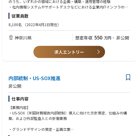
以下、いずれかの担当領域をお任せします。
のうち、いずれかの領域における企画・構築・運用管理の経験
※中長期的には、ソニーグループ各社の情報システム関連部署への異動も
・社内情報システムやサポートデスクなどにおける企業内ITインフラの企
①インフラ/サーバ基盤担当
視野に幅広いキャリア形成が可能です
画・運用管理の経験
従業員数
②エンドポイントインフラ担当
※本求人はジェネラル・エンプロイメント・コントラクト社員での採用と
■歓迎
8,100名
（2022年4月1日現在）
①【インフラ/サーバ基盤担当】
なるため
・仮想デスクトップ環境(VDI)やクラウドデスクトップ環境の構築・運用経
●社内向けのデータセンター設置のオンプレ共通仮想サーバ環境とファイ
験
550
神奈川県
想定年収
非公開
万円
~
ルサーバの企画・導入/構築・運用業務
将来的に別の職務領域や技術領域に異動の可能性がございます。
・RPA、Chatbot、生成AIを用いた業務効率化対応経験
合わせて、全国の支社、工場、営業所への転勤可能性がございます。
・規模を問わずITインフラ構築のプロジェクト参画経験
・サーバのネットワーク接続部分はグループ内の他組織と連携して構築・
・インフラ運用管理の自動化対応経験
求人エントリー
運用を実施
■部門からのメッセージ
・海外赴任経験もしくは英語によるコミュニケーションが出来る
・共通仮想サーバ環境の年間・中期での調達・展開計画の立案および実行
・拠点内のLANまたはWANの構築・運用管理の業務経験
・共通仮想サーバ環境のサポートデスクの運用管理
グローバルに展開するソニーの半導体ビジネスにおけるシステム構築の中
・ネットワーク仮想化とそれを支える技術の経験
・社内サーバの管理
心となる部署であり、各種事業部と連携しビジネスの発展を支える重要な
・PCなどクライアントエンドポイントの企画・運用管理経験
- 共通仮想サーバ環境と、それ以外の部署個別所有サーバを含む社内サ
内部統制・US-SOX推進
役割を担っています。
・仮想デスクトップ環境(VDI)やクラウドデスクトップ環境の構築・運用経
ーバのOSバージョンアップや脆弱性対応の全体状況の確認およびフォロー
験
非公開
アップの実施
近年は業務拡大に比例して拡がるシステム化要求に対して、常に新たなソ
- サーバ機器やサーバ利用アプリケーションの棚卸実施推進
リューションを検討し対応する必要があります。
仕事内容
・業務効率化対応
- RPAやAI等の自動化技術などを用いて対応業務の効率化を推進
私たちは各業務領域のプロセスを理解し課題の整理・特定から技術的な対
【業務内容】
- ソニーグループで利用可能なクラウドサービスの情報を整理し、社内
策立案から構築運用まで一貫した取り組みを行い事業貢献をしています。
・US-SOX（米国財務報告内部統制）導入に向けた方針策定、仕組みの構
ユーザが適切なサービスを選択できる環境の構築
築、および外部監査人との折衝業務
いままでの経験を生かしつつ、新たな経験を積んでいただける職場です。
②【エンドポイントインフラ担当】
・グランドデザインの策定・企画立案
●PCを中心としたクライアントエンドポイント環境（PC、仮想デスクト
・業務プロセスの可視化と指導・統括