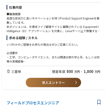
仕事内容
■職務概要
高度な技術力と高いモチベーションを持つProduct Support Engineerを募
集しています。
本ポジションは、半導体ファブ顧客サイトに展開されている Equipment I
ntelligence（EI）アプリケーション を対象に、Linuxサーバ上で稼働するシ
ステムのサポートおよび保守を担います。
求める経験 / スキル
技術的な専門性と優れた顧客対応能力を併せ持ち、システムの最適なパフ
ォーマンス維持と顧客満足度向上に貢献していただきます。
いづれかのご経験をお持ちの場合はぜひご応募ください。
■業務内容
必須要件
Equipment Intelligence（EI）アプリケーション対応
・工学、コンピュータサイエンス、または関連分野の学士号、もしくは同
・Linuxベースのサーバ上におけるEIアプリケーションの導入およびサポー
等の実務経験
ト
・ロボティクス、オートメーション、または半導体装置サポートにおける
・システムパフォーマンス、ログ、アラートの監視による稼働率およびデ
2年以上の実務経験
800
1,800
三重県
想定年収
万円
~
万円
ータ完全性の確保
・Linuxシステムに関する知識および経験
・社内ソフトウェアチームと連携し、不具合修正やパッチ適用を実施
（コマンドライン操作、スクリプト、サーバ管理等）
顧客対応
求人エントリー
・優れたトラブルシューティング能力および問題解決能力
・顧客サイトにおける技術的な一次窓口として対応
・高いコミュニケーション能力および対人対応力
・顧客担当者向けのトレーニング、ドキュメント提供、ハンズオンによる
・出張対応およびクリーンルーム環境での作業が可能であること
技術支援
・英語での会話能力
・顧客の期待値を適切に管理し、満足度向上を図るための円滑なコミュニ
フィールドプロセスエンジニア
ケーション
歓迎要件