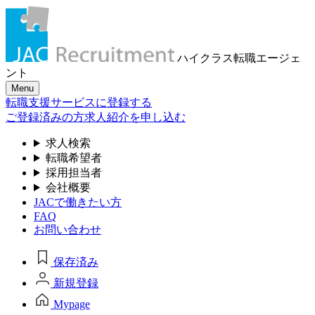
ハイクラス転職
エージェ
ント
Menu
転職支援サービスに登録する
ご登録済みの方
求人紹介を申し込む
求人検索
転職希望者
採用担当者
会社概要
JACで働きたい方
FAQ
お問い合わせ
保存済み
新規登録
Mypage