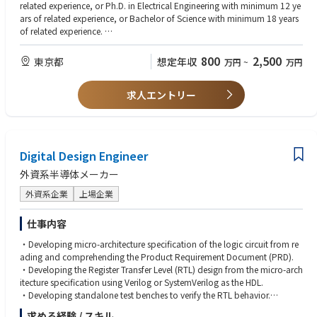
〇成果ベース評価（年功序列ではない）
・Document assigned blocks, and hold preliminary and final design revi
related experience, or Ph.D. in Electrical Engineering with minimum 12 ye
〇少数精鋭で意思決定が速く、裁量が大きい
ew meetings
ars of related experience, or Bachelor of Science with minimum 18 years
・Actively participate in the chip bring-up, evaluation and characterizati
of related experience.
on, with emphasis on owned blocks
・Excellent academic record with published research projects prototype
■光デバイスとは
・Work cross-functionally with Product, Characterization, Test, and App
d and proven in silicon
800
2,500
東京都
想定年収
万円
~
万円
AIやデータセンターの普及により、従来の電気信号では
lication Engineers on issues related to owned circuit blocks
・Detailed knowledge of CMOS circuits and noise analysis
「消費電力・発熱・速度」の限界が顕在化しています。
・Support other projects as needed by management or as business need
・Core expertise in one of the following areas:
この課題を解決する技術が光デバイス（光I/O）です。
s change
求人エントリー
・Integer-N and fractional-N PLL
・Sigma-Delta ADCs
①高速・大容量
・Temperature sensor
②低消費電力
・Analog and digital filters
③長距離伝送
・Quartz or MEMS oscillator
Digital Design Engineer
・Sub-threshold circuits
⇒ 次世代インフラを支えるコア技術として急成長中です。
・Low noise regulator and bandgap
外資系半導体メーカー
・High-speed output drivers
■同社の立ち位置
外資系企業
上場企業
・Ability to oversee circuit layout for critical blocks
・Knowledge of programming languages: MATLAB, VerilogA
日立の光技術をルーツに持つLumentumの中核拠点
・Proficient in using Cadence analog design tools
仕事内容
「設計×量産をつなぐ技術拠点」という独自ポジション
世界市場に直結する製品開発
・Developing micro-architecture specification of the logic circuit from re
【Desired Characteristics & Attributes】
海外との日常的な技術連携
ading and comprehending the Product Requirement Document (PRD).
・Passionate, self-starter with a strong commitment to flawless execution
・Developing the Register Transfer Level (RTL) design from the micro-arch
・Excellent written and verbal communication skills required
⇒ 自分のプロセス改善が直接、世界の通信インフラに影響する環境
itecture specification using Verilog or SystemVerilog as the HDL.
・Ability to work well with others in a fast-paced collaborative team envi
・Developing standalone test benches to verify the RTL behavior.
ronment
■向いている方
・Writing and verifying SystemVerilog Assertions (SVA) for a design.
求める経験 / スキル