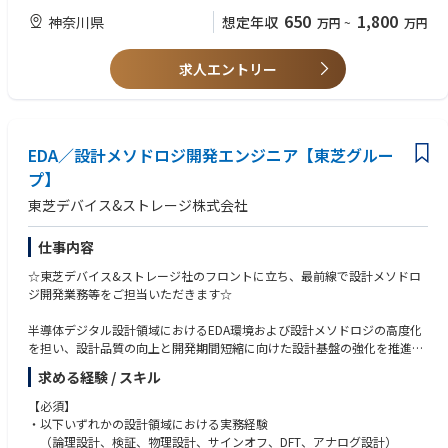
り上げる」新規事業フェーズのポジションです。
・製造現場、開発現場、顧客対応のいずれかに携わった経験
650
1,800
神奈川県
想定年収
万円
~
万円
※PLPや先端パッケージングの直接経験は問いません
■ 具体的な業務内容
※前工程・後工程、装置メーカー・デバイスメーカーは不問です
① プロセスデモンストレーション／技術提案
求人エントリー
顧客に対する 装置・プロセスの技術デモンストレーション
■歓迎要件
新規プロセス導入・装置選定に向けた評価支援
・半導体後工程（組立、検査、実装、パッケージング）の知識や経験
オーストリア・ザルツブルク（本社R&D拠点）でのデモ実施の機会あり
・プロセスエンジニア、生産技術、品質、評価、FAEなどの業務経験
※海外エンジニアと協働しながら進めます
・装置メーカーまたはデバイスメーカーでの業務経験
EDA／設計メソドロジ開発エンジニア【東芝グルー
・データ分析や統計的手法を活用した改善経験
② 装置立ち上げ・プロセス検収
プ】
・英語を使用した業務に抵抗がない方（読み書きレベルでも構いません）
顧客と事前に 検収条件（性能指標）をすり合わせ
東芝デバイス&ストレージ株式会社
現地にて、装置・プロセスが条件を満たしているかを技術的に確認
■求める人物像
顧客の量産立ち上げフェーズを技術面から支援
・新しい装置・技術・プロセスを学ぶ意欲のある方
仕事内容
・現場で起きる事象を論理的に整理し、改善につなげられる方
③ プロセス改善・最適化
・部門や立場の異なる関係者と協力して業務を進められる方
☆東芝デバイス&ストレージ社のフロントに立ち、最前線で設計メソドロ
顧客要求に基づく プロセス改善案の提案・実装
・顧客視点を持ち、技術的な課題解決に取り組める方
ジ開発業務等をご担当いただきます☆
難易度の高い案件では、顧客サイトに入り込み直接改善を実施
“机上検討では終わらない” 現場主導の技術ポジションです
■このポジションの特徴
半導体デジタル設計領域におけるEDA環境および設計メソドロジの高度化
・今後の成長が著しいPLP未経験からチャレンジ可能
を担い、設計品質の向上と開発期間短縮に向けた設計基盤の強化を推進い
④ 新規事業立ち上げフェーズへの参画
・入社後教育・サポート体制あり
ただきます。設計現場の課題やニーズを起点に、EDAツールや設計フロー
2026年に向け、複数顧客でPanelメッキ装置の導入が加速予定
・他分野（前工程・製造・装置・評価）の経験を活かせる
求める経験 / スキル
の最適化を図り、開発効率向上に繋がる施策の企画・実行を担うポジショ
まずはザルツブルク本社エンジニアと協働し、装置理解、パネルプロセス
・将来的に専門分野を深めたり、他分野FPEへ展開可能
ンです。
【必須】
技術の習得をしていただきます。将来的には日本側の技術リード人材・ま
・以下いずれかの設計領域における実務経験
たはグローバルとの架橋・海外勤務としての活躍を期待しております。
■想定バックグラウンド例
具体的には以下の業務を担当いただきます。
（論理設計、検証、物理設計、サインオフ、DFT、アナログ設計）
・半導体メーカーのプロセス／評価／製造技術