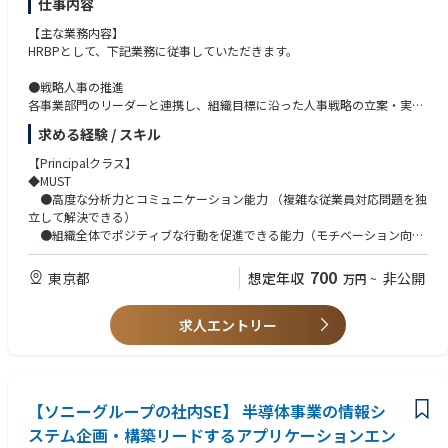
仕事内容
・ガラス基板
【主な業務内容】
・大面積インターポーザー
HRBPとして、下記業務に従事していただきます。
・Panelレベルプロセス
といった 従来のシリコン基板を超える実装技術 が急速に求められていま
●戦略人事の推進
す。
各事業部門のリーダーと連携し、組織目標に沿った人事戦略の立案・実行
同社は、その鍵となる大面積ガラス基板向けPanelメッキ装置を新たな事
を推進。
業として本格展開。
求める経験 / スキル
本ポジションは、次世代半導体実装技術を“顧客と共に最初から創る”立ち
●組織課題への対応
位置です。
【Principalクラス】
タレントマネジメント、組織開発、従業員エンゲージメントに関する課題
◆MUST
を分析し、適切な施策を企画・実行。
◎「保守」ではなく「創造」
●高度な分析力とコミュニケーション能力 （複雑な従業員対応問題を独
プロジェクト管理
既存装置の運用保守ではありません
立して解決できる）
各種人事プロジェクトの計画・進行・予算管理を担当。進捗管理、および
プロセスが確立していない段階から関与
●組織全体でポジティブな行動を促進できる能力（モチベーション向
改善提案を行う。
自分の技術判断が、顧客の量産仕様になる経験
上、ステークホルダーへの影響力、他のHRチームとの協働）
→これは新規事業だからこそ得られる醍醐味です。
●英語でのコミュニケーション能力 （会議参加、プレゼンテーションが
700
東京都
想定年収
非公開
万円
~
●リスクマネジメント
可能）
プロジェクトにおける潜在的リスクを分析し、事前の対策や回避策を講じ
ることで、安定した運営を支援。
求人エントリー
◆WANT
●グローバル企業でのHRビジネスパートナー経験
●チェンジマネジメント
●プロアクティブで前向きな姿勢 （課題や問題に対して自律的に取り組
組織変革を支えるための変更管理を実施し、スムーズな移行をサポート。
める）
【ソニーグループの社内SE】 半導体事業の情報シ
ステム企画・構築リードするアプリケーションエン