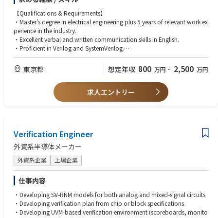
・Writing timing constraints and clock definition for synthesis and place
プロセスを「装置条件」ではなく「製品価値」で考えたい方
and route tools.
【Qualifications & Requirements】
研究だけ／量産だけに偏らずキャリアを広げたい方
・Running industry-standard synthesis tools (e.g., Genus or Design Comp
・Master’s degree in electrical engineering plus 5 years of relevant work ex
AI・データセンター分野で長期的な専門性を築きたい方
iler) and being able to fix timing problems if they arise.
perience in the industry.
・Understanding various design tradeoffs including timing/area/power
・Excellent verbal and written communication skills in English.
and knowing how to improve them.
・Proficient in Verilog and SystemVerilog.
■参考
・Reading and understanding the Static Timing Analysis (STA) reports fro
・Expertise in digital logic design fundamentals such as clock divider circ
・採用サイト
m an industry-standard STA tool (e.g., Prime Time).
uits, multi-clock logic designs, CDC, FIFO, FSM, etc.
800
2,500
東京都
想定年収
万円
~
万円
https://recruitlp.lumentum.co.jp/
・Cross-functional interactions and communication with various teams
・Experience in designing mixed-signal digital logic.
within SiTime including analog, verification, backend, system, and test e
・Basic understanding of Discrete time Signal Processing theory, FIR, an
ngineering teams.
求人エントリー
d IIR filter design.
・Post-Si bring-up, validation, and debugging.
・Solid experience in digital design flow including RTL design, synthesis,
timing constraints, and STA.
・Skilled in scripting languages Perl/Tcl/Python.
Verification Engineer
【Desired Characteristics & Attributes】
・Ph.D. in electrical/computer engineering plus 3 years of relevant industr
外資系半導体メーカー
y experience.
外資系企業
上場企業
・2-5 years of experience in designing high-precision digital arithmetic lo
gic and Digital Signal Processing.
・2-5 years of experience in designing Digital Phase-Locked Loops (DPL
仕事内容
L).
・Developing SV-RNM models for both analog and mixed-signal circuits
・Experience in complex FSM design.
・Developing verification plan from chip or block specifications
・Familiarity with MATLAB, Simulink, or any other high-level modeling to
・Developing UVM-based verification environment (scoreboards, monito
ols.