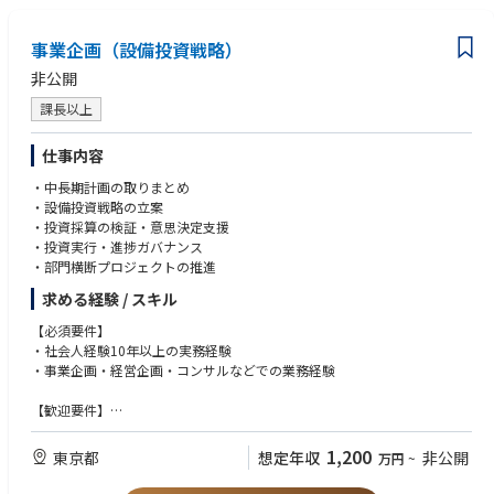
4. 顧客との技術連携
・日本語での業務遂行が可能な方
評価結果の説明や改善提案、デモンストレーション（お客様向けプロセス
（技術的な説明、打ち合わせ、簡単な文書作成を含みます）
事業企画（設備投資戦略）
紹介）、顧客の量産工場でのプロセス条件作り
■近い職種(企業によって定義が異なるため記載しております)
非公開
5. 本社（米国）との技術連携
・プロセスエンジニア
装置改善・不具合共有・次世代装置の開発支援。技術文書は英語が多く、
課長以上
・技術マーケティング
メールなどで海外拠点と連携する場合があります
・プロジェクトマネジメント
・アプリケーションエンジニア
仕事内容
6. プロジェクト管理
・中長期計画の取りまとめ
課題の定義、実験計画、スケジュール管理、チーム連携
■以下の経験をお持ちの方は、特に親和性があります
・設備投資戦略の立案
・顧客の要望を整理し、技術的な観点で形にしてきた経験
・投資採算の検証・意思決定支援
7. 技術指導・ナレッジ共有
・技術的な立場で、製品やサービスの価値を説明してきた経験
・投資実行・進捗ガバナンス
装置設置時のトレーニング。若手エンジニア育成
・社内外を巻き込んで、案件やテーマを前に進めた経験
・部門横断プロジェクトの推進
・半導体材料、製造、装置メーカーでのプロセスエンジニアまたはアプリ
■扱う装置
ケーションエンジニア経験
求める経験 / スキル
希望・経験に応じて、以下のいずれかを担当します：
エッチング（Etch）
【必須要件】
■歓迎要件
成膜（Deposition）
・社会人経験10年以上の実務経験
・材料、化学、物理系分野の大学院修了（修士または博士）
洗浄（Wet Clean）
・事業企画・経営企画・コンサルなどでの業務経験
・半導体、電子材料、薄膜、成膜、エッチング、洗浄などに関わる知識や
PLP（新アプリケーション）
経験
【歓迎要件】
（業務経験でなく、研究や評価レベルでも問題ありません）
■出張について
・英語力
・装置メーカー、材料メーカー、デバイスメーカーなどでの評価、試作、
・出張無し拠点
・スタートアップや小規模組織での業務経験
立ち上げ、顧客対応の経験
1,200
東京都
想定年収
非公開
万円
~
北海道オフィス
・プロジェクトマネジメント経験
・実験結果やデータをまとめ、改善提案や報告を行った経験（DOE、統計
広島オフィス
手法の名称を使っていなくても問題ありません）