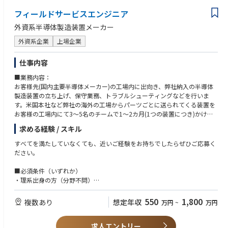
半導体製造装置において圧倒的な技術力と装置性能で、世界の主要半導体
1) 大卒以上（理系）
フィールドサービスエンジニア
メーカーからも評価を受けており、半導体エッチング装置において世界N
2) 機械または電気の業務経験をお持ちの方
o.1のマーケットシェアを持っています。当社を世界トップクラスの企業
3) Management及び Project管理能力尚可
外資系半導体製造装置メーカー
へと導いたもの、それは、お客様のニーズにマッチしたソリューションを
4) 会社の経営方針等を理解し、実践できる方
提供できる「最先端の技術力」に加えて、ボーダレスに連携するチームワ
外資系企業
上場企業
5) ラム装置の知識をお持ちの方尚可
ークです。多様な文化やバックグラウンドを持った社員がお互いのアイデ
6) 部署・年齢など壁なく積極的に国内(社内外)及び海外とコミュニケーシ
アや意見を尊重し、チームとしてひとつの目標を目指す事で、数々の最先
ョンをとれる方
仕事内容
端技術やイノベーションを生み出してきました。日本の半導体メーカーの
7) 英語コミュニケーションスキル（目安TOEIC 500点以上）
■業務内容：
要求に応えるために、日本国内のエンジニアだけでなく、アメリカ本社や
8) お互いを尊重するチームワークを持つ方
お客様先(国内主要半導体メーカー)の工場内に出向き、弊社納入の半導体
他の拠点のエンジニアとチームを組む、あるいは日本のエンジニアが他の
9) ⾃分から積極的に⾏動できる方
製造装置の立ち上げ、保守業務、トラブルシューティングなどを行いま
拠点のプロジェクトに参加することもあります。
10) 取引先との問い合わせや折衝、手続き、納品の受け入れなどの業務経
す。米国本社など弊社の海外の工場からパーツごとに送られてくる装置を
験をお持ちの方尚可
お客様の工場内にて3～5名のチームで1～2カ月(1つの装置につき)かけて
セッティング(組立て)、基本性能の評価テストを実施し、本稼働までフォ
求める経験 / スキル
ローを行います。更に保守業務では定期メンテナンスサポートや装置のト
ラブル対応を行い、不具合発生時には、あらゆる角度から問題点を検証
すべてを満たしていなくても、近いご経験をお持ちでしたらぜひご応募く
し、的確なソリューションを提供します。
ださい。
※米国が本社のため、メールにて英語で連絡をとって頂く可能性がありま
■必須条件（いずれか）
すが、翻訳機などを使いながらでの業務が可能でございますのでご安心く
・理系出身の方（分野不問）
ださい。
・文系出身の方で、以下いずれかの実務経験をお持ちの方
サービスエンジニア、保全、製造、組立、加工、設備・装置の操作、トラ
550
1,800
複数あり
想定年収
万円
~
万円
■業務内容詳細
ブルシューティング、品質管理、試験・評価、解析、機械いじりが伴う業
務、簡易プログラミング経験、顧客対応を含む技術系業務、ラインの管理
①カスタマーサポート、オンサイト業務：
求人エントリー