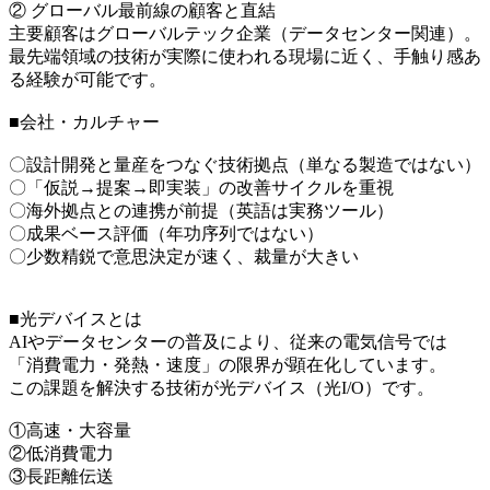
② グローバル最前線の顧客と直結
主要顧客はグローバルテック企業（データセンター関連）。
最先端領域の技術が実際に使われる現場に近く、手触り感あ
る経験が可能です。
■会社・カルチャー
〇設計開発と量産をつなぐ技術拠点（単なる製造ではない）
〇「仮説→提案→即実装」の改善サイクルを重視
〇海外拠点との連携が前提（英語は実務ツール）
〇成果ベース評価（年功序列ではない）
〇少数精鋭で意思決定が速く、裁量が大きい
■光デバイスとは
AIやデータセンターの普及により、従来の電気信号では
「消費電力・発熱・速度」の限界が顕在化しています。
この課題を解決する技術が光デバイス（光I/O）です。
①高速・大容量
②低消費電力
③長距離伝送