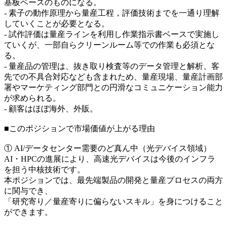
基板ベースのものになる。
‐ 素子の動作原理から量産工程，評価技術までを一通り理解
していくことが必要となる。
‐ 試作評価は量産ラインを利用し作業指示書ベースで実施し
ていくが、一部自らクリーンルーム等での作業も必須とな
る。
‐ 量産品の管理は、抜き取り検査等のデータ管理と解析、客
先での不具合対応なども含まれため、量産現場、量産計画部
署やマーケティング部門との円滑なコミュニケーション能力
が求められる。
‐ 顧客はほぼ海外、外販。
■このポジションで市場価値が上がる理由
① AI/データセンター需要のど真ん中（光デバイス領域）
AI・HPCの進展により、高速光デバイスは今後のインフラ
を担う中核技術です。
本ポジションでは、最先端製品の開発と量産プロセスの両方
に関与でき、
「研究寄り／量産寄りに偏らないスキル」を身につけること
ができます。