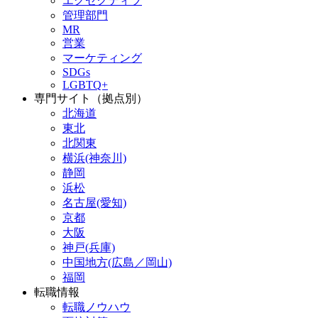
エグゼクティブ
管理部門
MR
営業
マーケティング
SDGs
LGBTQ+
専門サイト（拠点別）
北海道
東北
北関東
横浜(神奈川)
静岡
浜松
名古屋(愛知)
京都
大阪
神戸(兵庫)
中国地方(広島／岡山)
福岡
転職情報
転職ノウハウ