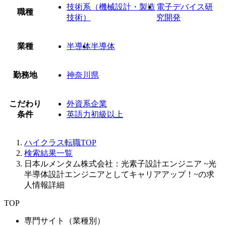
技術系（機械設計・製造
電子デバイス研
職種
技術）
究開発
業種
半導体
半導体
勤務地
神奈川県
こだわり
外資系企業
条件
英語力初級以上
ハイクラス転職TOP
検索結果一覧
日本ルメンタム株式会社：光素子設計エンジニア ~光
半導体設計エンジニアとしてキャリアアップ！~の求
人情報詳細
TOP
専門サイト（業種別）