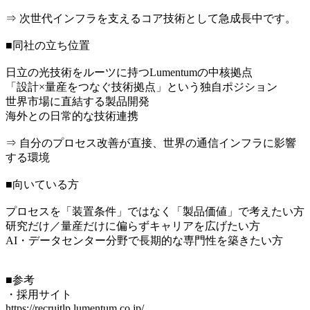
⇒ 次世代インフラを支えるコア技術として急成長中です。
■同社の立ち位置
日立の光技術をルーツに持つLumentumの中核拠点
「設計×量産をつなぐ技術拠点」という独自ポジション
世界市場に直結する製品開発
海外との日常的な技術連携
⇒ 自分のプロセス改善が直接、世界の通信インフラに影響
する環境
■向いている方
プロセスを「装置条件」ではなく「製品価値」で考えたい方
研究だけ／量産だけに偏らずキャリアを広げたい方
AI・データセンター分野で長期的な専門性を築きたい方
■参考
・採用サイト
https://recruitlp.lumentum.co.jp/