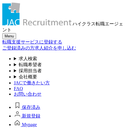
ハイクラス転職
エージェ
ント
Menu
転職支援サービスに登録する
ご登録済みの方
求人紹介を申し込む
求人検索
転職希望者
採用担当者
会社概要
JACで働きたい方
FAQ
お問い合わせ
保存済み
新規登録
Mypage