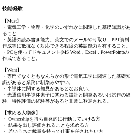
技能/経験
【Must】
・電気工学・物理・化学のいずれかに関連した基礎知識があ
ること
・英語の読み書き能力。英文でのメールやり取り、PPT資料
作成等に抵抗なく対応できる程度の英語能力を有すること。
・PCを使ってドキュメント(MS Word，Excel，PowerPoint)の
作成できること。
【Want】
・専門でなくともなんらかの形で電気工学に関連した基礎知
識があると業務に馴染みやすい。
・半導体に関する知見があるとなお良い。
・光通信用半導体素子に関わる設計と開発あるいは試作の経
験、特性評価の経験等があると非常に歓迎される。
【求める人物像】
・ Ownershipを持ち自発的に行動していける方
・ 結果を出し評価されることを求める方
・ 若いうちに裁量を持って仕事を任されたい方