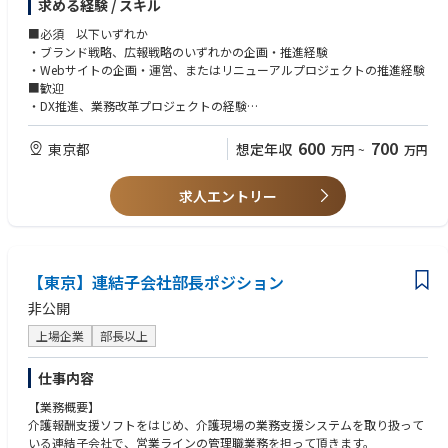
今後、卓越したサービス品質及び顧客価値で圧倒的な業界シェアを獲得
求める経験 / スキル
・達成指向性：開拓目標に徹底的にこだわり、断られても粘り強く最後ま
・経営課題の整理、各部署との連携・プロジェクト推進
し、業界の再編と高付加価値化の実現に挑戦することで、『正しく生き
でやり抜いている。
■必須 以下いずれか
る、豊かに生きる』を体現していきます。
・徹底確認力：委託先との品質基準・約束事項を仕組みで担保し、抜け漏
・ブランド戦略、広報戦略のいずれかの企画・推進経験
インバウンド需要に応え、リネンサプライ業界に革新をもたらすリネンサ
れなく取引を立ち上げている。
・Webサイトの企画・運営、またはリニューアルプロジェクトの推進経験
プライ事業部。60年以上の歴史を持ち、2023年には過去最高の利益を達
■歓迎
成。循環型ビジネスを推進し、全国6拠点8工場と2つの物流拠点を運営、
・DX推進、業務改革プロジェクトの経験
さらには新しい工場建設を通じて大型投資を行います。全社でのDXを駆使
・社内SE、IT企画、情報・システム部門等での業務経験
し、業務の効率化を図り、観光立国推進のインフラサービスを追求しま
600
700
す。
東京都
想定年収
万円
~
万円
■ヤマシタで得られる経験
求人エントリー
・業界大手のリネンサプライ事業で、全国の供給網（協力企業ネットワー
ク）を自らの開拓で広げる経験。
・協力企業の経営者と直接向き合い、事業パートナーシップをゼロから構
築する経験。
・新工場建設など大型投資が進む成長事業で、サプライチェーン戦略の中
【東京】連結子会社部長ポジション
核を担う経験。
非公開
・開拓から品質管理の仕組み化への接続まで、パートナーマネジメントの
全体像に関わる経験。
上場企業
部長以上
・観光立国・インバウンドという社会テーマのインフラサービスを支える
経験。
仕事内容
【業務概要】
介護報酬支援ソフトをはじめ、介護現場の業務支援システムを取り扱って
いる連結子会社で、営業ラインの管理職業務を担って頂きます。