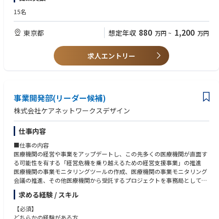
医療業界に寄与したいという思いがある方
15名
【尚可】
人材紹介等のマッチングビジネスの経験がある方
880
1,200
東京都
想定年収
万円
~
万円
人材領域での業務経験がある方
■求める人物像
求人エントリー
・求人票とのカスタマをマッチングするのではなく、医療機関の思いとカ
スタマのマッチングを行うことに興味がある方
・社会的な正義（論語）と経済的な合理性（算盤）をどちらも追求したい
という思いがある方
事業開発部(リーダー候補)
・指示待ちではなく、主体性に事業づくりに取り組める方
・誰かの役に立つという視座を超えて、社会に良い影響を与えるためにリ
株式会社ケアネットワークスデザイン
ーダーシップをもって仕事に取り組みたい方
仕事内容
■仕事の内容
医療機関の経営や事業をアップデートし、この先多くの医療機関が直面す
る可能性を有する「経営危機を乗り越えるための経営支援事業」の推進
医療機関の事業モニタリングツールの作成、医療機関の事業モニタリング
会議の推進、その他医療機関から受託するプロジェクトを事務局として主
体的に推進 等
求める経験 / スキル
■今後のキャリアパスについて
【必須】
事業開発部長職や経営企画部長職を目指して頂きたいと考えております
どちらかの経験がある方