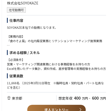
務・・・海外の事業会社への投資業務を担当します。
(企業経営に関する広範な知識が求められるため)
株式会社SOYOKAZE
在宅勤務可
＜組織構成＞
室長1名
仕事内容
室長代行1名
メンバー2名
SOYOKAZE本社での勤務となります。
男女比 3：1
【業務内容】
「食のそよ風」の社内販促業務とリテンションマーケティング施策業務
・既存顧客向け維持施策の企画・運営
求める経験 / スキル
→顧客の管理、分析業務など
・新規顧客獲得に向けた販促施策の企画、運営業務
【必須条件】
→現状の取り組み：販促チラシの作成、拠点職員やケアマネジャーへの説
営業・マーケティング関連業務における事務経験をお持ちの方
明など
Excelを用いたデータ集計、資料作成、進捗管理等の実務経験をお持ちの方
・「食のそよ風」の事業拡大のための企画、運営
従業員数
→来期は内販販促がメインになります。
11,666名
（2025年3月31日現在 ※臨時社員・契約社員・パート社員な
【入社後の流れ】
どを含む）
サービス理解 → プロモーション施策の立案と販促強化の実施
400
600
東京都
想定年収
万円
~
万円
「食のそよ風」とは、SOYOKAZEが提供する食事宅配サービスです。
栄養バランスに配慮したバラエティ豊かな冷凍弁当を、
EC通販での販売やSOYOKAZEをご利用されている全国のお客様のご自宅へ
求人エントリー