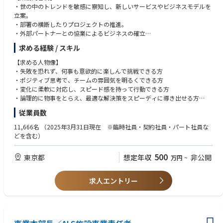
・世の中のトレンドを敏感に察知し、新しいサービスやビジネスモデルを
立案。
・部署の横断したりプロジェクトの推進。
・外部パートナーとの協業によるビジネスの確立
・顧客のニーズを深く理解し、世の中の課題にどのように貢献できるか、
求める経験 / スキル
提案から実行まで一貫して担当します。
【求める人物像】
【キャリア参考例】
・失敗を恐れず、何事も意欲的に楽しんで挑戦できる方
未経験の場合：
・ポジティブ思考で、チームの雰囲気を明るくできる方
対象顧客の課題や市場調査、競合分析などからの仮説立て、企画立案
・変化に柔軟に対応し、スピード感を持って行動できる方
・論理的に物事をとらえ、最適な解決策をスピーディに導き出せる方
3年未満の経験者：
・周囲を巻き込み、プロジェクトを成功に導くコミュニケーション力を持
従業員数
プロジェクトリーダー/企画リーダーとして事業計画やKPI設計、複数部署
つ方
を巻き込んでのプロジェクト運営、予実管理、PDCAの実行
11,666名
（2025年3月31日現在 ※臨時社員・契約社員・パート社員な
スピード感を持って、ダイナミックに成長を実感できる当社で、国内はも
どを含む）
経験者：
ちろん海外にも可能性を広げていける仲間を求めています。
即戦力のプロジェクト責任者としてチームマネジメントと経営層との連携
500
東京都
想定年収
非公開
万円
~
や経営判断への関与
求人エントリー