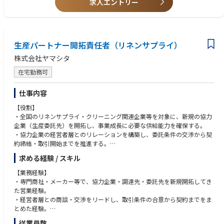
求人エントリー
（2か月程度）。
・学習俊敏性：ホテル・リネン・工場・物流など未知の領域を素早く学
・お客様、商品知識などの業務理解については、事業本部・営業・マーケ
び、商談や提案に反映している。
ティング部、営業課長より講習を行います。
・達成指向性：新規部屋数、受注、売上目標の達成にこだわり、成果が出
・また、OJTを通じて、同行を通じて業務習得を行いながら、徐々にリー
るまで行動し続けている。
ド獲得への新規開拓への活動を増やしていきます。
生産パートナー開拓責任者（リネンサプライ）
・イニシアティブ：新規開業情報や競合切り替え機会を先取りし、自ら商
談機会を創出している。
株式会社ヤマシタ
■会社概要
・関係構築力：顧客本部、ホテル現場、社内関係部署との信頼関係を築
1963年、静岡を拠点にリネンサプライ会社として創業。1988年、福祉用
き、商談を前に進めている。
在宅勤務可
具レンタル・販売事業に参入。
・分析的思考力：顧客課題、競合状況、価格、コスト、供給体制を分析
現在、両事業とも業界大手のポジションを確立し、売上規模で2030年に8
し、勝ち筋を明確にしている。
仕事内容
50億、2050年に1兆円への成長に向けた全社・事業・ブランド戦略等の変
・リーダーシップ：周囲を巻き込み、新規アカウント獲得に向けた行動を
革を行う第2創業期として位置付けています。2021年、AIサービス開発会
【役割】
引き出している。
社エクサウィザースとのジョイントベンチャーを立ち上げ、既存事業×テ
・全国のリネンサプライ・クリーニング関連企業等を対象に、新規の協力
クノロジー（DX）領域に進出しています。
企業（生産委託先）を開拓し、事業成長に必要な供給能力を確保する。
【歓迎要件】
今後、卓越したサービス品質及び顧客価値で圧倒的な業界シェアを獲得
・協力企業の経営者層とのリレーションを構築し、委託条件の交渉から契
・ホテル、リネン、消耗品、食品、設備、物流など、チェーン本部向けBt
し、業界の再編と高付加価値化の実現に挑戦することで、『正しく生き
約締結・取引開始までを推進する。
oB営業の経験
る、豊かに生きる』を体現していきます。
・候補企業の工場を現地で訪問し、生産能力・品質・稼働状況を見極めて
・大型アカウント開拓、競合切り替え、価格交渉、長期契約獲得の経験
求める経験 / スキル
インバウンド需要に応え、リネンサプライ業界に革新をもたらすリネンサ
委託可否の判断材料を整理する。
・新規開業情報や業界ネットワークを活用した営業活動の経験
プライ事業部。60年以上の歴史を持ち、2023年には過去最高の利益を達
・開拓した協力企業の生産立ち上げに伴走し、安定稼働までをフォローす
・売上だけでなく、物流・生産・事務コストを踏まえて提案設計を行った
【業務経験】
成。循環型ビジネスを推進し、全国6拠点8工場と2つの物流拠点を運営、
る。
経験
・専門商社・メーカー等で、協力企業・調達先・委託先を新規開拓してき
さらには新しい工場建設を通じて大型投資を行います。全社でのDXを駆使
・SCM・品質管理の担当と連携し、開拓後の協力企業を品質改善・管理の
・将来的に営業課長・営業マネジメントへ役割を広げたい志向
た営業経験。
し、業務の効率化を図り、観光立国推進のインフラサービスを追求しま
運用へ円滑に接続する。
・経営者層との商談・交渉をリードし、取引条件の合意から契約までをま
す。
・事業計画に基づく供給網の拡大方針の立案に参画し、開拓の優先順位を
とめた経験。
提案する。
・全国への出張を伴う営業活動を、フットワーク軽く継続してきた経験。
従業員数
■ヤマシタで得られる経験