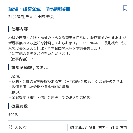
■具体的な業務
決まった枠組みを運用するだけでなく、自ら組織の課題を見つけ出し、企
経理・経営企画 管理職候補
・戦略的人材・組織開発の企画 ： 現場の責任者（組織長）と対話し、事
画から実行までを主体的かつ粘り強くやり遂げられる方。
業計画から逆算して「どのような人材がいつまでに必要か」という課題を
社会福祉法人寺田萬寿会
特定。解決に向けた仮説を立て、施策をゼロから組み立てます。
・経営や現場の意図を汲み取り、具体的でわかりやすい形にできる方：
組織長クラスと対話して信頼を築き、会社の戦略や理念を、現場の社員が
仕事内容
・コンテンツの制作と実行 ： 研修プログラムや学習コンテンツの企画・
納得して動けるような言葉や図解に落とし込める方。
制作、当日の運営までを一貫してリードします。
地域の医療・介護・福祉のさらなる充実を目的に、既存事業の強化および
・周囲と協力し、チームとしての成果を最大化できる方：
新規事業の立ち上げを計画しておられます。これに伴い、中長期視点で法
・組織開発施策の推進 ： チームビルディングや理念浸透など、組織全体
他部署やメンバーと積極的に連携しながら、お互いの強みを活かしてプロ
人の成長を支える経理・経営企画の人材を増員募集します。
のパフォーマンスを高めるための働きかけを行います。
ジェクトを推進できる協調性のある方。
主に下記の業務をご担当いただきます。
【仕事内容】
・仕組みのアップデート ： 毎月のオンボーディングや既存の研修制度
・変化を楽しみながら、着実に業務をアップデートし続けられる方：
・新規事業および既存事業拡大に向けた財務戦略・中長期の資金計画の立
求める経験 / スキル
を、状況に合わせてより効果的なものへと改善・運用します。
AIなどの新しい技術や組織の変化を前向きに取り入れ、柔軟かつ計画的に
案
施策を改善し続けられる方。
・事業計画（収支計画）の作成、数値シミュレーション
【必須】
・予実管理、事業別の収益分析
・財務・会計の実務経験がある方 （日商簿記２級もしくは同等のスキル）
・経営会議への参加、資料作成
・数値を用いた分析や資料作成の経験
・補助金・助成金に関する情報収集および活用検討
【歓迎】
・その他、経営企画業務全般、付随業務
・金融機関（銀行・信用金庫等）での法人対応経験
※当直業務は無いため、ご安心くださいませ。
・事業計画策定、資金計画に関わった経験
従業員数
【組織体制】
・医療機関もしくは介護福祉施設での実務経験者
経理課・経営企画室8名
600名
500
700
大阪府
想定年収
万円
~
万円