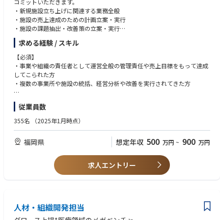
コミットいただきます。
・新規施設立ち上げに関連する業務全般
・施設の売上達成のための計画立案・実行
・施設の課題抽出・改善策の立案・実行
・施設職員の採用・育成
求める経験 / スキル
【必須】
・事業や組織の責任者として運営全般の管理責任や売上目標をもって達成
してこられた方
・複数の事業所や施設の統括、経営分析や改善を実行されてきた方
【尚可】
従業員数
・医療・介護業界の経験
・神経難病の患者様の介護経験
355名
（2025年1月時点）
・事業会社での経営企画のご経験
500
900
福岡県
想定年収
万円
~
万円
求人エントリー
人材・組織開発担当