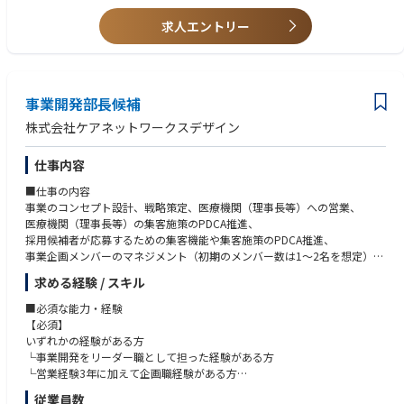
経営企画、人事、総務、経理、法務の領域でいくつかの強みがあること
求人エントリー
【歓迎】
CFOまたはCOOの経験
内部監査およびリスクマネジメントの経験
M&Aや資金調達の経験
事業開発部長候補
多文化環境での業務経験
チェンジマネジメントの経験
株式会社ケアネットワークスデザイン
タレントマネジメントの経験
仕事内容
【志向】
ミッション・ビジョン・経営理念・経営基本方針に賛同していただける方
■仕事の内容
を歓迎します。
事業のコンセプト設計、戦略策定、医療機関（理事長等）への営業、
ベンチャー企業やスタートアップでのマネジメント経験は必須ではありま
医療機関（理事長等）の集客施策のPDCA推進、
せんが、変化の多い環境で働くことに対して柔軟であること、高い目標に
採用候補者が応募するための集客機能や集客施策のPDCA推進、
向かってチャレンジする意欲、イノベーションや新しいアイディアを積極
事業企画メンバーのマネジメント（初期のメンバー数は1～2名を想定）、
的に取り入れる姿勢、チームプレイヤーであり職員全員と家族のように仕
事業のモニタリング推進、役員への報告 等
求める経験 / スキル
事をつくりあげていく精神の持ち主であることを期待します。ルールを自
ら開拓していくパイオニア精神も重要です。
■今後のキャリアパスについて
■必須な能力・経験
執行役員等のマネジメント職を目指して頂きたいと考えております
【必須】
いずれかの経験がある方
└事業開発をリーダー職として担った経験がある方
└営業経験3年に加えて企画職経験がある方
従業員数