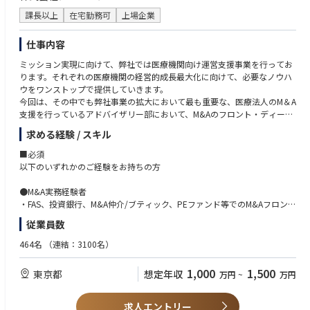
課長以上
在宅勤務可
上場企業
仕事内容
ミッション実現に向けて、弊社では医療機関向け運営支援事業を行ってお
ります。それぞれの医療機関の経営的成長最大化に向けて、必要なノウハ
ウをワンストップで提供していきます。
今回は、その中でも弊社事業の拡大において最も重要な、医療法人のM＆A
支援を行っているアドバイザリー部において、M&Aのフロント・ディール
をご担当いただける方を募集しております。※支援だけでなく、自社のM
求める経験 / スキル
&Aに携わる機会もあります。
■必須
【部門紹介NOTE】https://note.com/cuc_com/n/n755d19a40de3
以下のいずれかのご経験をお持ちの方
【お任せする主な業務内容】
●M&A実務経験者
医療・ヘルスケア領域におけるM&A業務全般を担当いただきます。
・FAS、投資銀行、M&A仲介/ブティック、PEファンド等でのM&Aフロント
・案件ソーシング（医療機関、介護事業者、ヘルスケア企業等）
業務経験（目安3〜5年以上）
従業員数
・企業価値評価、投資検討
・事業会社（経営企画部門など）におけるM&A・投資案件の主導経験
・DDの統括、外部専門家との連携
464名
（連結：3100名）
・契約交渉、クロージング支援
●財務・会計プロフェッショナル
※案件全体に一貫して関与できます
・公認会計士、税理士等の資格保有者（またはそれに準ずる知見）であ
1,000
1,500
東京都
想定年収
万円
~
万円
り、監査法人やFAS等で財務DDやバリュエーション業務の実務経験をお持
【仕事の面白さ】
ちの方
マーケット規模は現在43兆円、数年ののちには約60兆円にものぼるという
求人エントリー