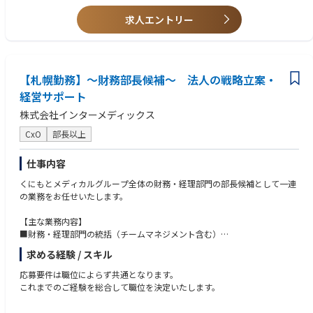
求人エントリー
【札幌勤務】～財務部長候補～ 法人の戦略立案・
経営サポート
株式会社インターメディックス
CxO
部長以上
仕事内容
くにもとメディカルグループ全体の財務・経理部門の部長候補として一連
の業務をお任せいたします。
【主な業務内容】
■財務・経理部門の統括（チームマネジメント含む）
■グループ全体の財務・経理戦略の策定・推進
求める経験 / スキル
■予算策定、予実管理、経営層へのレポーティング
■業務プロセスの標準化・効率化推進
応募要件は職位によらず共通となります。
■金融機関・監査法人・税理士との折衝
これまでのご経験を総合して職位を決定いたします。
■事業成長に向けた財務面からの経営支援