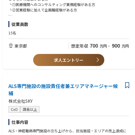
└①医療機関へのコンサルティング業務経験がある方
└②営業経験に加えて企画職経験がある方
医療業界に寄与したいという思いがある方
従業員数
【尚可】
15名
経営企画、事業企画、事業統括部署での業務経験がある方
700
900
東京都
想定年収
万円
~
万円
■求める人物像
・事業計画を策定したり、事業モニタリングを担うことに強い興味がある
方
求人エントリー
・医療機関へのコンサルティング業務に興味がある方
・社会的な正義（論語）と経済的な合理性（算盤）をどちらも追求したい
という思いがある方
・指示待ちではなく、主体性に事業づくりに取り組める方
ALS専門施設の施設責任者兼エリアマネージャー候
・誰かの役に立つという視座を超えて、社会に良い影響を与えるためにリ
ーダーシップをもって仕事に取り組みたい方
補
株式会社SKY
CxO
課長以上
仕事内容
ALS・神経難病専門施設の立ち上げから、担当施設・エリアの売上達成に