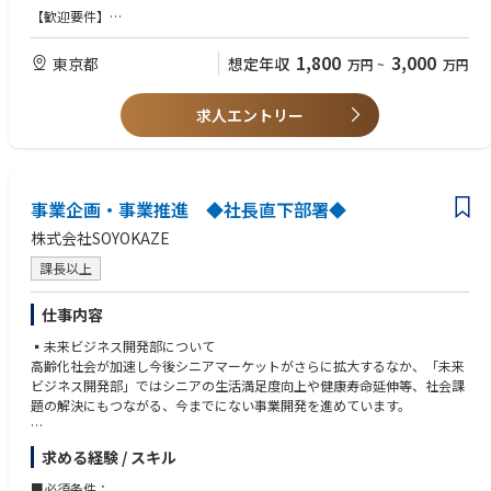
た、医療機関や介護事業者への経営支援・コンサルティングを行い、地域
【歓迎要件】
医療再生に取り組んでいます。ホスピス事業は長期安定的な収益基盤を確
・医師の方
立し、2022年から2024年に売上高が2倍以上となり、2019年にジャスダ
・医療機関、施設の経営に関わった方
1,800
3,000
東京都
想定年収
万円
~
万円
ック市場へ上場。2023年3月にプライム市場へ移行しました。
求人エントリー
事業企画・事業推進 ◆社長直下部署◆
株式会社SOYOKAZE
課長以上
仕事内容
▪未来ビジネス開発部について
高齢化社会が加速し今後シニアマーケットがさらに拡大するなか、「未来
ビジネス開発部」ではシニアの生活満足度向上や健康寿命延伸等、社会課
題の解決にもつながる、今までにない事業開発を進めています。
すでに実行中のプロジェクトへの参画に加え、自身での事業構想から立上
求める経験 / スキル
げ等、100兆円といわれるシニア市場に向けて新しい価値を創出、けん引
していただける方を募集しています。
■必須条件：