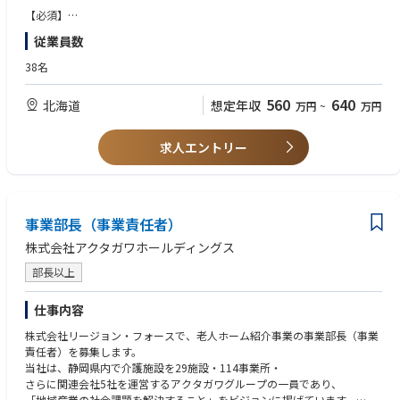
※週に2回程度旭川出張が発生いたします。
【必須】
■財務・経理部門での組織マネジメント経験
従業員数
■日商簿記2級以上、または同等の会計知識
■経営数値を基にした戦略的提案力
38名
【歓迎】
560
640
北海道
想定年収
万円
~
万円
■監査対応の経験
■連結決算またはグループ管理の経験
求人エントリー
【ポジションの特徴・期待する役割】
くにもとメディカルグループ全体の財務・経理機能を統括し、経営基盤の
強化を担っていただきます。複数法人を横断する連結決算体制や管理会計
の仕組みづくりを推進し、経営判断に資する財務情報を提供。部門マネジ
事業部長（事業責任者）
メントを通じて組織力の向上を図りながら、経営層と連携して財務・資金
戦略の立案にも携わります。将来的にはCFOとして財務戦略を牽引いただ
株式会社アクタガワホールディングス
くことを期待しています。
部長以上
仕事内容
株式会社リージョン・フォースで、老人ホーム紹介事業の事業部長（事業
責任者）を募集します。
当社は、静岡県内で介護施設を29施設・114事業所・
さらに関連会社5社を運営するアクタガワグループの一員であり、
「地域産業の社会課題を解決すること」をビジョンに掲げています。