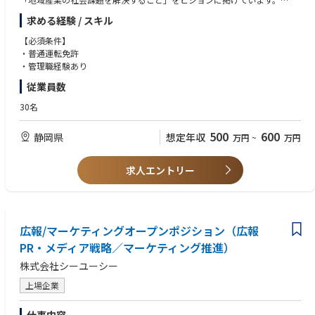
老人ホーム紹介事業を通じて、超高齢化社会における重要な課題として、
求める経験 / スキル
介護人材不足による施設稼働率の低下、高齢者向け住まいに関する情報不
足や選択の難しさなど
【必須条件】
といった問題の解決に取り組んでまいります。
・普通運転免許
ご高齢の方やご家族からのご相談に対応し、「最適な老人ホーム探し」を
・管理職経験あり
支援する一方で、
従業員数
老人ホームの運営側における「入居者獲得・稼働率向上」といった経営課
題の解決にも寄与する、
30名
社会性と成長性を兼ね備えたビジネスです。
500
600
静岡県
想定年収
万円
~
万円
当社の成長領域である「老人ホーム紹介事業」において、事業部長として
事業全体の統括を担っていただきます。
事業戦略の策定・実行（市場分析、競合調査、収益モデル設計）
求人エントリー
営業・事務のマネジメントおよびKPI管理
紹介先施設の開拓、周辺事業者との業務提携の推進
マーケティング戦略立案（集客チャネル最適化、ブランド戦略）
新規サービスの企画立案、事業スケールの加速
人材育成、組織体制の強化
広報/マーケティングオープンポジション（広報
単なる施設紹介にとどまらず、超高齢化社会における課題解決を見据えた
PR・メディア戦略／マーケティング推進）
事業運営をリードしていただきます。
株式会社シーユーシー
将来的には当社の経営幹部候補としての活躍も期待しています。
上場企業