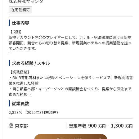
株式会社ヤマシタ
在宅勤務可
仕事内容
【役割】
新規アカウント開発のプレイヤーとして、ホテル・宿泊領域における新規
顧客開拓、競合からの切り替え提案、新規開業ホテルへの提案活動を担っ
ていただきます。
・3C×STPを用いてホテル・宿泊市場、顧客本部の意思決定構造、競合状
求める経験 / スキル
況を捉え、優先的に開拓すべきターゲットアカウントを見極める
・新規開業ホテル、既存ホテルチェーン本部、競合利用中の顧客に対し、
【業務経験】
自ら商談機会を創出する
・BtoB有形商材または現場オペレーションを伴うサービスで、新規開拓営
・顧客課題、価格、品質、供給体制、現場オペレーションを踏まえ、競合
業を推進した経験
からの切り替えにつながる提案ストーリーを設計する
・自ら顧客本部・キーパーソンとの商談機会をつくり、提案から受注まで
・工場・物流・事務など社内関係部署と連携し、受注後の導入・安定供給
進めた経験
まで見据えた現実的な提案を行う
・顧客課題、競合状況、価格、品質、供給体制を踏まえ、カスタマイズし
従業員数
・商談活動、提案内容、失注・受注理由を記録・分析し、営業活動の勝ち
た提案で受注につなげた経験
パターンを蓄積する
・新規開業情報、競合利用状況、顧客ネットワークなどを自ら収集し、商
2,829名
（2025年3月末現在）
・新規部屋数、受注件数、売上、利益にこだわり、プレイヤーとして新規
談機会に変えた経験
アカウント開拓をやり切る
・事務・物流・工場など他部署と連携し、受注前の提案から受注後の導入
900
1,300
東京都
想定年収
万円
~
万円
まで見据えた営業活動を行った経験
■研修制度：
・業界理解を深めるために、工場部門、物流部門の工程を体験頂きます
【コンピテンシー】