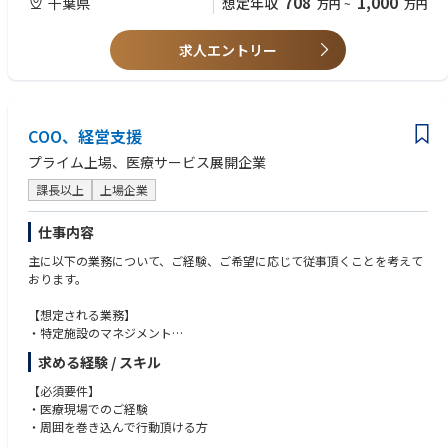
708
1,000
千葉県
想定年収
万円
~
万円
不動産購入・賃貸借契約・売却に関する判断および交渉
<経験>
不動産会社・オーナー・金融機関との折衝
・チェーン展開・多店舗展開企業での店舗開発経験
事業採算性（投資回収・利回り等）の検証・判断
求人エントリー
・設計・施工の標準化、コスト削減の仕組みづくり経験
・部門責任者・マネージャーとしての組織マネジメント経験
② 店舗の設計・施工・施工管理
・福祉・医療・介護・サービス業界での店舗開発経験
店舗（施設）の設計・施工方針の策定
・千葉・埼玉・東京・神奈川の地の利がある人
設計会社・施工会社の選定、コントロール
COO、経営支援
コスト・品質・工期の管理
<求める人物像>
各事業部と連携した現場要件の整理・反映
・千葉・埼玉・東京・神奈川の地の利がある人
プライム上場、医療サービス展開企業
・スピードと合理性を重視しながらも品質を担保できる方
③ 店舗施工の標準化・仕組み化
課長以上
上場企業
・仕組み化・標準化にやりがいを感じる方
出店・施工に関する業務フローの構築・改善
・事業成長の基盤づくりに主体的に関わりたい方
設計・施工仕様の標準化によるコスト削減・スピード向上
仕事内容
複数拠点展開を見据えた再現性ある出店モデルの確立
主に以下の業務について、ご経験、ご希望に応じて従事頂くことを考えて
おります。
④ マネジメント・経営連携
店舗開発部メンバーのマネジメント・育成
【想定される業務】
経営陣・事業責任者との連携による出店計画策定
・特定施設のマネジメント
中長期の出店戦略・投資計画への参画
・医心館事業の統括
求める経験 / スキル
・新規事業（一部）の統括 など
【必須要件】
■当社の魅力
・医療現場でのご経験
当社は2013年創業の医療・介護ベンチャー企業で、慢性期・終末期ケアに
・周囲を巻き込んで行動頂ける方
特化した「医心館」を運営し、地域間格差の是正に貢献しています。ま