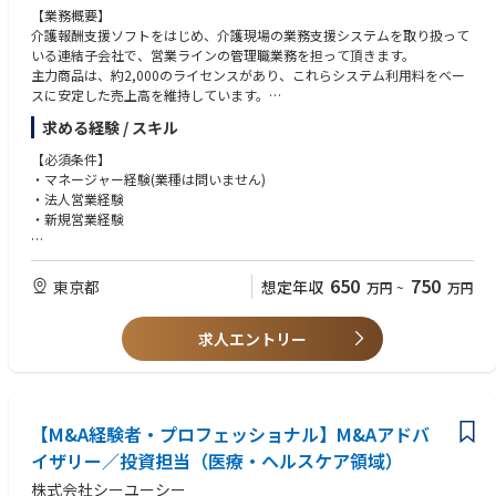
【業務概要】
介護報酬支援ソフトをはじめ、介護現場の業務支援システムを取り扱って
いる連結子会社で、営業ラインの管理職業務を担って頂きます。
主力商品は、約2,000のライセンスがあり、これらシステム利用料をベー
スに安定した売上高を維持しています。
求める経験 / スキル
【業務説明】
介護事業者向けの保険請求ソフト・介護記録ソフト・アセスメント支援ソ
【必須条件】
フトなどの自社開発システムや、介護現場で使用する周辺機器の営業活動
・マネージャー経験(業種は問いません)
に加え、介護事業者が抱えるさまざまな課題をDXの力で解決するソリュー
・法人営業経験
ション営業を推進していただきます。
・新規営業経験
また、営業戦略の立案・実行、営業部全体のマネジメント、KPI・予算管
理を通じて組織全体の成果最大化を担っていただくほか、既存事業の拡大
【歓迎条件】
に加え、新たな営業機会や事業成長につながる施策の企画・推進にも取り
・無形商材の法人営業経験
650
750
東京都
想定年収
万円
~
万円
組んでいただきます。
・物事を多角的にとらえ、コンサル営業ができる方
介護業界でのご経験は問いません。事業者の潜在的な課題を捉え、最適な
・事業や組織の成長に主体的に関わりたい方
ソリューションを提案できる力があれば、業界知識の習得や業務へのキャ
求人エントリー
ッチアップはチームがしっかりサポートします。自らハンズオンで現場に
も関わりながら組織を牽引し、事業成長をリードしていただける方をお待
ちしています。
【M&A経験者・プロフェッショナル】M&Aアドバ
イザリー／投資担当（医療・ヘルスケア領域）
株式会社シーユーシー