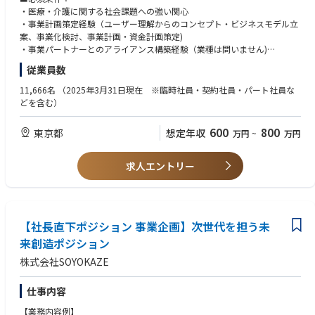
・医療・介護に関する社会課題への強い関心
▪業務内容例
・事業計画策定経験（ユーザー理解からのコンセプト・ビジネスモデル立
・次世代利用対象者に向けたサービス開発
案、事業化検討、事業計画・資金計画策定)
・対象をシニアに限定しない多世代に向けた新たなビジネスモデル構築
・事業パートナーとのアライアンス構築経験（業種は問いません)
・上記実現のための行政、医療機関、企業や団体、個人等とのアライアン
・チームワークを重視しつつ、自ら考え進んで行動できる
従業員数
ス推進
・立案のみならず、実現に向けたPDCAサイクル推進
ユーザーはもちろん提供する自身もワクワクするような新しい価値づくり
11,666名
（2025年3月31日現在 ※臨時社員・契約社員・パート社員な
を推進しています。
【歓迎】
どを含む）
・マーケット分析力
上記実現のための情報収集、企画立案、アライアンス先との協働等を担っ
・交渉・折衝力(社内外問わず、外部と連携するシーンが多いため)
600
800
東京都
想定年収
万円
~
万円
ていただけるメンバーを募集しています。
・統計解析
※日本発となる新サービス開発を目指します。これまでにないサービスに
よって社会課題を解決したいという思いを持った方を求めます。
求人エントリー
【社長直下ポジション 事業企画】次世代を担う未
来創造ポジション
株式会社SOYOKAZE
仕事内容
【業務内容例】