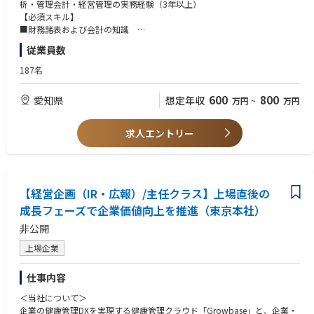
■経営レポーティング：取締役会・経営会議資料の作成、定量的なインサ
析・管理会計・経営管理の実務経験（3年以上）
【歓迎要件】
イト提供、月次パフォーマンスレビューの運営
【必須スキル】
以下の能力に優れた方
■経営管理プロセス・システムの改善：業績管理プロセスの高度化等
■財務諸表および会計の知識
思考力：複雑な課題を構造的に整理し、本質を捉える力
■管理会計の設計・運用
段取り力：タスクを分解し、優先順位を整理しながら組織を動かす力
従業員数
■予算編成・予測プロセスのリード経験
実行力：意思決定したことを最後までやり切る力
■Excel/BIツールを用いたデータ分析のスキル
自己認識力：自身を客観的に振り返り、改善を続けられる力
187名
■定量分析能力・ロジカルシンキンク
【歓迎】
600
800
愛知県
想定年収
万円
~
万円
■BIツールの利用経験
■経営管理支援の経験
■業界や事業の特性に応じたKPI構造の理解
求人エントリー
■分析から改善提案、運用まで一貫して主導した経験
【経営企画（IR・広報）/主任クラス】上場直後の
成長フェーズで企業価値向上を推進（東京本社）
非公開
上場企業
仕事内容
＜当社について＞
企業の健康管理DXを実現する健康管理クラウド「Growbase」と、企業・