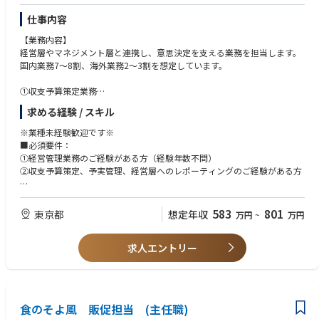
進しています。完成された組織を運営するのではなく、IRや対外コミュニ
仕事内容
ケーションの仕組みづくりから携わることができるため、大きな裁量と成
長機会があります。
【業務内容】
経営層やマネジメント層と連携し、意思決定を支える業務を担当します。
・IR業務を一気通貫で経験できる
国内業務7～8割、海外業務2～3割を想定しています。
決算説明資料の作成や開示業務だけでなく、IR戦略の企画立案から投資家
とのコミュニケーションまで、IR業務全体に幅広く携わることができま
①収支予算策定業務
す。上場企業のIR担当として、市場価値の高い経験を積むことが可能で
各事業部門の売上計画、投資計画、採用計画等を取りまとめ、法人全体
求める経験 / スキル
す。
の年度収支予算策定を推進します。
②予実管理業務
※業種未経験歓迎です※
・IR×広報×経営企画のキャリアを築ける
月次ベースで予算との乖離要因分析、主要KPIのモニタリングを通じ、
■必須要件：
当社ではIRを単なる情報開示業務とは捉えていません。経営戦略や事業成
経営情報をタイムリーに把握します。
①経営管理業務のご経験がある方（経験年数不問）
長と連動したストーリーを発信し、企業価値向上につなげていく重要な役
当該経営情報を分析し、経営層やマネジメント層が質の高い意思決定、
②収支予算策定、予実管理、経営層へのレポーティングのご経験がある方
割を担います。IRと広報の両面から戦略的なコミュニケーションに挑戦で
経営判断ができるよう支援します。
きます。
③取締役会の運営事務局業務
■歓迎条件：
取締役会資料の作成及び取りまとめ、招集、当日の議事進行、議事録作
①事業承継、M&A実務支援のご経験がある方
583
801
東京都
想定年収
万円
~
万円
・経営陣と近い距離で意思決定に関われる
成を担当します。
②各種データ分析実務のご経験がある方
経営層と直接連携しながら業務を進めるため、事業戦略や中長期経営計画
④国内の資本提携、事業承継及びM&A実務業務
③英語を用いた業務のご経験がある方
への理解を深め、経営視点を身につけることができます。将来的には経営
国内の事業会社への出資や当社が譲受主体となる事業会社の株式取得、
求人エントリー
企画領域へ活躍の幅を広げることも可能です。
医療法人格の承継を担当します。
求める人物像
⑤海外子会社の経営管理、予実管理業務・・・月次ベースで予算との乖離
①社内外関係者の立場を配慮した言動が取れるヒューマンスキルを持った
・社会的意義の高いHealthTech事業
要因分析、主要KPIのモニタリングを通じ、経営情報をタイムリーに把握
方
私たちは健康診断業務の効率化だけでなく、健康データの利活用を通じ
します。
②専門領域を自発的に深め、新たな領域に自らチャレンジする積極性を持
て、働く人々が健康に活躍し続けられる社会の実現を目指しています。事
食のそよ風 販促担当 (主任職)
⑥海外の新規投資候補先のデューデリジェンス、契約交渉、投資実行実
った方
業成長と社会貢献の両立を実感できる環境です。