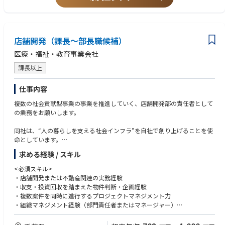
お届けしています。
店舗開発（課長～部長職候補）
医療・福祉・教育事業会社
課長以上
仕事内容
複数の社会貢献型事業の事業を推進していく、店舗開発部の責任者として
の業務をお願いします。
同社は、“人の暮らしを支える社会インフラ”を自社で創り上げることを使
命としています。
単なる施設運営ではなく、**「仕組みをつくり、地域に広げる」**ことを
求める経験 / スキル
目指しております。
<必須スキル>
<業務ミッション>
・店舗開発または不動産関連の実務経験
利益を見込める物件を、早く・安く仕入れ、安定的に運用できる出店体制
・収支・投資回収を踏まえた物件判断・企画経験
を構築すること
・複数案件を同時に進行するプロジェクトマネジメント力
<店舗開発の主な業務内容>
・組織マネジメント経験（部門責任者またはマネージャー）
① 新規出店・改良計画に基づく物件確保
・社内外関係者との調整・交渉力
新規出店戦略に基づく物件探索・選定