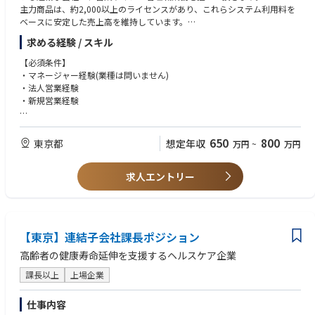
主力商品は、約2,000以上のライセンスがあり、これらシステム利用料を
ベースに安定した売上高を維持しています。
求める経験 / スキル
【業務説明】
営業部全体の責任者として、事業成長を牽引していただくポジションで
【必須条件】
す。
・マネージャー経験(業種は問いません)
介護事業者向けの保険請求ソフト・介護記録ソフト・アセスメント支援ソ
・法人営業経験
フトなどの自社開発システムや、介護現場で使用する周辺機器の営業活動
・新規営業経験
に加え、介護事業者が抱えるさまざまな課題をDXの力で解決するソリュー
ション営業を推進していただきます。
【歓迎条件】
また、営業戦略の立案・実行、営業部全体のマネジメント、KPI・予算管
・無形商材の法人営業経験
650
800
東京都
想定年収
万円
~
万円
理を通じて組織全体の成果最大化を担っていただくほか、既存事業の拡大
・物事を多角的にとらえ、コンサル営業ができる方
に加え、新たな営業機会や事業成長につながる施策の企画・推進にも取り
・事業や組織の成長に主体的に関わりたい方
組んでいただきます。
求人エントリー
介護業界でのご経験は問いません。事業者の潜在的な課題を捉え、最適な
ソリューションを提案できる力があれば、業界知識の習得や業務へのキャ
ッチアップはチームがしっかりサポートします。自らハンズオンで現場に
も関わりながら組織を牽引し、事業成長をリードしていただける方をお待
【東京】連結子会社課長ポジション
ちしています。
高齢者の健康寿命延伸を支援するヘルスケア企業
課長以上
上場企業
仕事内容