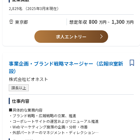
・インバウンド需要拡大を背景に、観光立国を支えるリネンサプライ事業
【成果責任/アカウンタビリティ】
【歓迎要件】
2,829名
（2025年3月末現在）
をスケールさせる経験
・リネンサプライ事業部・営業部方針に基づいて、新規ホテルの取引拡充
・協力企業・委託先の管理経験（開拓後の品質・生産管理まで役割を広げ
・関西新工場を含む大型投資を追い風に、供給力を武器とした新規アカウ
に向けた成約する。
られるため）。
800
1,300
東京都
想定年収
ント開拓に挑む経験
万円
~
万円
・マーケットの情報を積極的に把握して新規顧客に向けたリード獲得す
・工場運営の経験（工場長、生産管理・品質管理責任者など。委託先工場
・ホテルチェーン本部や大手法人顧客に対し、競合からの切り替えを実現
る。
の実力を見極める目利きになるため）。
する戦略営業を磨く経験
・既存の営業メンバーとの情報連携、ダイヤモンド営業を行い、情報収
・リネンサプライ・クリーニング・繊維・製造業界に関する知見。
求人エントリー
・営業・工場・物流・管理部門を巻き込み、顧客に選ばれる提案と安定供
集・社内リソースの活用する。
給の仕組みをつくる経験
【求める人物像】
・プレイヤーとして大手アカウント開拓を牽引し、成果に応じたインセン
■研修制度
・プレゼンして競合コンペに勝つ成約までもっていく力がある
ティブ獲得を目指せる経験
・業界理解を深めるために、工場部門、物流部門の工程を体験頂きます
・自らがプレイヤーとして、大幅な売り上げ増を実現した経験がある
・個人の営業成果を起点に、将来的には営業課長・営業マネジメントへ役
（2か月程度）。
事業企画・ブランド戦略マネージャー（広報IR室新
・未知の業界情報をネットワークを構築して入手した経験がある
割を広げていく経験
・お客様、商品知識などの業務理解については、事業本部・営業・マーケ
設）
ティング部、営業課長より講習を行います。
【ワークスタイル】
株式会社ビオネスト
・また、OJTを通じて、同行を通じて業務習得を行いながら、徐々にリー
・業界トップクラスにふさわしい、アイデアを自ら言語、図表、文章に起
ド獲得への新規開拓への活動を増やしていきます。
こし、その活動を人任せにしない。
課長以上
（ハンズオンを最も大事にしています）
■会社概要
仕事内容
1963年、静岡を拠点にリネンサプライ会社として創業。1988年、福祉用
【コンピテンシー】
具レンタル・販売事業に参入。
・学習俊敏性：リネンサプライの工程・品質基準など未知の業界知識を素
■具体的な業務内容
現在、両事業とも業界大手のポジションを確立し、売上規模で2030年に8
早く学び、開拓活動と提案に活かしている。
・ブランド戦略・広報戦略の立案、推進
50億、2050年に1兆円への成長に向けた全社・事業・ブランド戦略等の変
・関係構築力：初対面の企業・経営者とも個人的な信頼関係を築き、継続
・コーポレートサイトの運営およびリニューアル推進
革を行う第2創業期として位置付けています。2021年、AIサービス開発会
的なパートナーシップに育てている。
・Webマーケティング施策の企画・分析・改善
社エクサウィザースとのジョイントベンチャーを立ち上げ、既存事業×テ
・イニシアティブ：将来の供給能力の不足を先取りして開拓先を構想し、
・外部パートナーのマネジメント・ディレクション
クノロジー（DX）領域に進出しています。
新たな取引の立ち上げを主導している。
・DX推進および事業成長に向けた企画立案