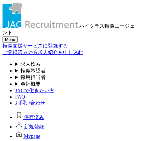
ハイクラス転職
エージェ
ント
Menu
転職支援サービスに登録する
ご登録済みの方
求人紹介を申し込む
求人検索
転職希望者
採用担当者
会社概要
JACで働きたい方
FAQ
お問い合わせ
保存済み
新規登録
Mypage