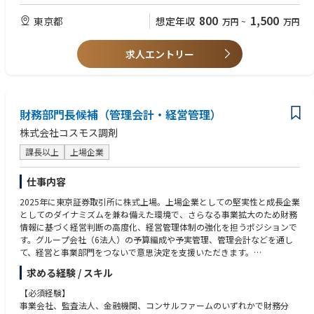
当社は2013年創業の医療・介護企業で、慢性期・終末期ケアに特化した
境において成果を出した方
「医心館」を運営し、地域間格差の是正に貢献しています。また、医療機
＜例＞
800
1,500
東京都
想定年収
万円
~
万円
関や介護事業者への経営支援・コンサルティングを行い、地域医療再生に
・（コンサルティングファームや投資銀行であれば）昇進や抜擢など、組
取り組んでいます。ホスピス事業は長期安定的な収益基盤を確立し、2022
織内での高い評価
年から2024年に売上高が2倍以上となり、2019年にジャスダック市場へ上
求人エントリー
・（急成長企業であれば）中核メンバーとして大幅な業績拡大、組織拡大
場。2023年3月にプライム市場へ移行しました。
などの重要な成果
・高い数値目標と短い改善サイクルが求められる環境で、KPI管理やPDCA
を通じた大きな成果
財務部門長候補（管理会計・経営管理）
② 複雑な課題の解決
前提や正解が明確でない状況の中で、課題設定から実行までを主導した
株式会社コスモス調剤
経験
課長以上
上場企業
＜例＞
・新規施策・ブランド構築・事業立ち上げなどを主導した経験
・多様なステークホルダーを巻き込みながら意思決定・推進した経験
仕事内容
・情報が不十分な状況で仮説を立て、試行錯誤しながら成果創出までやり
2025年に東京証券取引所に株式上場。上場企業としての堅実性と成長企業
切った経験
としてのダイナミズムを兼ね備えた環境で、さらなる事業拡大のため財務
情報に基づく経営判断の高度化、経営管理体制の強化を担うポジションで
③ 認知・ブランド・採用のいずれかをドライブした経験
す。グループ会社（6法人）の予算編成や予実管理、管理会計などを通し
＜例＞
て、経営と事業部門をつないで意思決定を支援いただきます。
・PR、マーケティング、コンテンツ企画などを通じた認知拡大・ブランド
構築
求める経験 / スキル
■予算編成：全社及び各部門の年間予算の策定プロセスの企画・推進
・採用広報において応募数や採用の質の改善に繋げた経験
■予実管理：予測：データ収集、分析、各部門や経営者に対するレビュー
【必須経験】
・メディア露出やコンテンツを通じて、事業成果に繋げた経験
■管理会計：セグメント別収益性分析・コスト構造分解～改善提案
事業会社、監査法人、金融機関、コンサルファームのいずれかで財務分