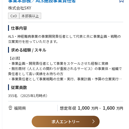
事業本部長／ALS施設事業責任者
株式会社SKY
CxO
本部長以上
仕事内容
ALS・神経難病事業の事業開発責任者として代表と共に事業企画・戦略の
立案実行を担っていただきます。
求める経験 / スキル
【必須】
・事業企画・開発責任者として事業をスケールさせた経験と実績
・無形商材（人と人との関わりが重視されるサービス）の事業体・組織で
責任者として高い実績をお持ちの方
・事業責任者として事業戦略の立案・実行、事業計画・予算の立案実行
・事業部組織の構築と人材育成、組織課題の抽出と課題解決を先頭になっ
従業員数
たリードされた実績をお持ちの方
355名
（2025年1月時点）
【尚可】
・医療・介護業界での施設立ち上げ・マネジメント経験
1,000
1,600
福岡県
想定年収
万円
~
万円
・M&Aや新規事業開発を通じて企業規模を一気に拡大させた経験
求人エントリー