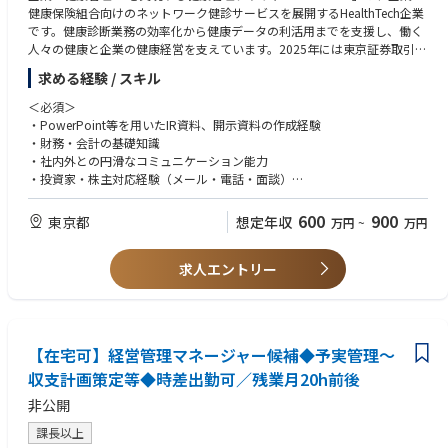
健康保険組合向けのネットワーク健診サービスを展開するHealthTech企業
です。健康診断業務の効率化から健康データの利活用までを支援し、働く
人々の健康と企業の健康経営を支えています。2025年には東京証券取引所
グロース市場へ上場し、新たな成長フェーズを迎えています。
求める経験 / スキル
＜お任せしたいこと＞
＜必須＞
経営企画部門のメンバーとして、IR・広報業務を中心にお任せします。
・PowerPoint等を用いたIR資料、開示資料の作成経験
単なる情報開示や資料作成業務ではなく、投資家や株主をはじめとするス
・財務・会計の基礎知識
テークホルダーとの対話を通じて、当社の成長戦略や企業価値を発信する
・社内外との円滑なコミュニケーション能力
重要な役割を担っていただきます。
・投資家・株主対応経験（メール・電話・面談）
・基本的なPCスキル（Word、Excel、メール）
＜具体的な業務内容＞
600
900
東京都
想定年収
万円
~
万円
・IR戦略および各種施策の企画・立案
＜歓迎＞
・決算説明資料、適時開示資料、IRプレゼン資料の作成
・決算説明会の準備・運営経験
・投資家・アナリストとの面談調整および運営
求人エントリー
・適時開示業務の補助経験
・プレスリリース、IRニュース等の企画・発信
・広報業務の経験（プレスリリース作成、メディア対応など）
・各部門との連携による情報収集・分析
・ヘルスケア業界に関する知識・関心
・その他、IR・広報に関する業務全般
＜求める人物像＞
【在宅可】経営管理マネージャー候補◆予実管理～
※ご経験・スキル・志向性を踏まえ、担当領域は柔軟に決定します。IR・
・自身で能動的に必要な知識を習得しながら業務を進めていける方
広報にとどまらず、経営企画として活躍の幅を広げられる環境です。
収支計画策定等◆時差出勤可／残業月20h前後
・論理的に自分の考えを適切な方法で表現できる方
・明るく素直な方
非公開
＜この仕事の魅力＞
・好奇心が旺盛で新しい業務にも積極的にチャレンジすることができる方
・上場直後の成長フェーズで、IRの中核として活躍できる
課長以上
2025年の上場を経て、当社は企業価値向上に向けた取り組みを本格的に推