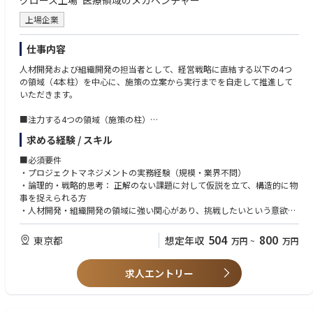
グロース上場*医療領域のメガベンチャー
上場企業
仕事内容
人材開発および組織開発の担当者として、経営戦略に直結する以下の4つ
の領域（4本柱）を中心に、施策の立案から実行までを自走して推進して
いただきます。
■注力する4つの領域（施策の柱）
1．変革を牽引するリーダーの育成： 選抜プログラムやメンター制度の運
求める経験 / スキル
用を通じ、次代の経営を担うリーダーを育成します。
■必須要件
2．次期マネジメント層の早期育成：
・プロジェクトマネジメントの実務経験（規模・業界不問）
新卒からマネジャー候補（Preマネ層）まで、各段階に応じた育成プログ
・論理的・戦略的思考： 正解のない課題に対して仮説を立て、構造的に物
ラムの構築・強化。
事を捉えられる方
・人材開発・組織開発の領域に強い関心があり、挑戦したいという意欲
3．理念に基づく事業成長支援：
・当社philosophy（理念）に共感し、体現できる方
理念の浸透を利益創出に結びつけ、現場の実行力を高めるための支援を行
504
800
東京都
想定年収
万円
~
万円
います。
■歓迎要件
・人事の実務経験（採用・教育・人事制度など）
4．全社的な学習機会の創出：
求人エントリー
・医療業界での実務経験
AI活用の推進や、社内学習プラットフォームの運用を通じ、全社員が常に
アップデートし続けられる環境を整えます。
■求める人物像
・自律して課題を特定し、施策を最後までリードできる方：