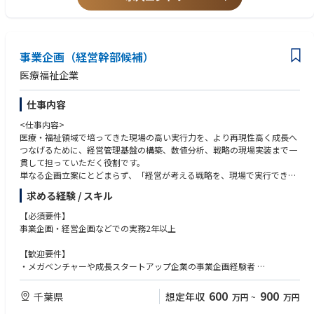
成長産業、かつ社会貢献性の高い事業を自ら生み出す機会の多さ・面白さ
■歓迎スキル・経験
医療や高齢化というテーマは、世界の国々共通な課題であることから、国
・医療・ヘルスケア業界におけるM&Aディール実績、または同業界特有の
内はもちろん将来的には海外に向けた挑戦も可能というテーマの大きさ
法規制・ビジネスモデルへの知見がある方
自身が関わることによって、医療法人が地域で永久的に存在する価値貢献
・PMI（M&A後の統合プロセス）の計画策定および実行・ハンズオン支援
を肌身で感じることができること
事業企画（経営幹部候補）
の経験
医療福祉企業
仕事内容
<仕事内容>
医療・福祉領域で培ってきた現場の高い実行力を、より再現性高く成長へ
つなげるために、経営管理基盤の構築、数値分析、戦略の現場実装まで一
貫して担っていただく役割です。
単なる企画立案にとどまらず、「経営が考える戦略を、現場で実行できる
形に翻訳すること」、また「現場で起きていることを数字と構造で捉え、
求める経験 / スキル
経営判断につなげること」がミッションです。
【必須要件】
・経営管理基盤の構築
事業企画・経営企画などでの実務2年以上
・事業の予実管理、数値分析、課題抽出、改善施策の立案
・現場への 「戦略翻訳」 と遂行現場への 「戦略翻訳」 と遂行
【歓迎要件】
・事業責任者と連携した、業務改善・運営体制の最適化
・メガベンチャーや成長スタートアップ企業の事業企画経験者
<ポイント>
【求める人物像】
600
900
千葉県
想定年収
万円
~
万円
・事業承継 PMIへの挑戦
・構造把握能力：複雑な事象を要素分解し、ボトルネックを特定できる思
最終的には、100億円規模の複数事業を横断的に牽引。投資配分や事業再