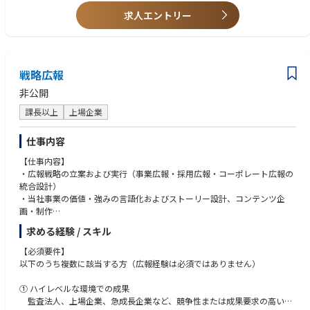
考の粘り強さ。
編を経営陣と議論する「真のカウンターパート」を目指します。
求人エントリー
・現場への敬意：専門職の知見を尊重し、ロジックを押し付けるのではな
・提供できる「打席」の大きさ
く「共創」できる人間性
大企業の「100億」は、すでに完成された仕組みの保守。しかし私たちの
「100億」は、自らが意思決定し、変革し、創り上げるためのフィールド
です。
戦略広報
この規模のP/L責任と投資判断に関わる経験は、市場価値を圧倒的に伸ば
非公開
せます。
課長以上
上場企業
仕事内容
【仕事内容】
・広報戦略の立案および実行（事業広報・採用広報・コーポレート広報の
統合設計）
・当社事業の価値・強みの言語化およびストーリー設計、コンテンツ企
画・制作
・採用広報の企画・推進（ターゲット設計、コンテンツ設計、導線設計）
求める経験 / スキル
・メディアリレーションの構築および露出機会の創出、広報施策のKPI設
計・効果検証
【必須要件】
・社内外の関係者を巻き込んだ広報プロジェクトの推進および経営へのレ
以下のうち複数に該当する方（広報経験は必須ではありません）
ポーティング など
① ハイレベルな環境での成果
■当社の魅力
監査法人、上場企業、急成長企業など、競争性または成果要求の高い環