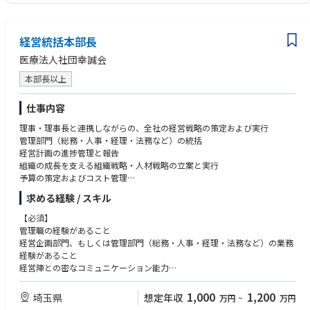
経営統括本部長
医療法人社団幸誠会
本部長以上
仕事内容
理事・理事長と連携しながらの、全社の経営戦略の策定および実行
管理部門（総務・人事・経理・法務など）の統括
経営計画の進捗管理と報告
組織の成長を支える組織戦略・人材戦略の立案と実行
予算の策定およびコスト管理
リスクマネジメントおよびコンプライアンスの維持
求める経験 / スキル
ステークホルダーとのコミュニケーション
各医院の執行統括、組織文化の醸成と維持
【必須】
管理職の経験があること
経営企画部門、もしくは管理部門（総務・人事・経理・法務など）の業務
経験があること
経営陣との密なコミュニケーション能力
社内外のステークホルダーとの良好な関係を築けるコミュニケーション能
力
1,000
1,200
埼玉県
想定年収
万円
~
万円
問題解決能力が高く、強いリーダーシップと影響力を発揮できること