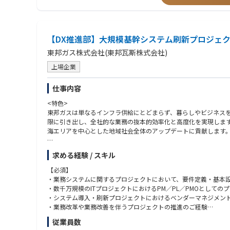
<魅力>
・自分が企画・ファシリテートした施策が、全社の生産性を向上
・DX推進部という中心地から全社を俯瞰し、BPRの旗振り役と
検討・推進に携わることができます。この経験を通じて、ビジネ
【DX推進部】大規模基幹システム刷新プロジェクト
・各部門がそれぞれの持ち場・立場で抱えるリアルな課題や、未
東邦ガス株式会社(東邦瓦斯株式会社)
きます。
上場企業
<参考URL>
・東邦ガスDX戦略
仕事内容
https://www.tohogas.co.jp/corporate/approach/pdf/dx.pdf
・プレスリリース：AI音声認識システム「ナミセンス」の導入
<特色>
https://www.tohogas.co.jp/corporate-n/press/1255023_1342.h
東邦ガスは単なるインフラ供給にとどまらず、暮らしやビジネスを
限に引き出し、全社的な業務の抜本的効率化と高度化を実現しま
海エリアを中心とした地域社会全体のアップデートに貢献します
<業務内容>
求める経験 / スキル
東邦ガスグループのDX推進を支えるプロジェクトマネージャー／
務領域において、基幹システムや業務システムの導入・刷新プロ
【必須】
ードいただくことを期待しています。
・業務システムに関するプロジェクトにおいて、要件定義・基本
・数千万規模のITプロジェクトにおけるPM／PL／PMOとしての
■具体的には
・システム導入・刷新プロジェクトにおけるベンダーマネジメン
・基幹システム・業務システム刷新プロジェクトにおけるPMO業
・業務改革や業務改善を伴うプロジェクトの推進のご経験
・業務部門と連携したシステム構想策定、要件整理、導入計画立
従業員数
・グループ会社（TOGIS）、ベンダーとのプロジェクト推進・マ
【歓迎】