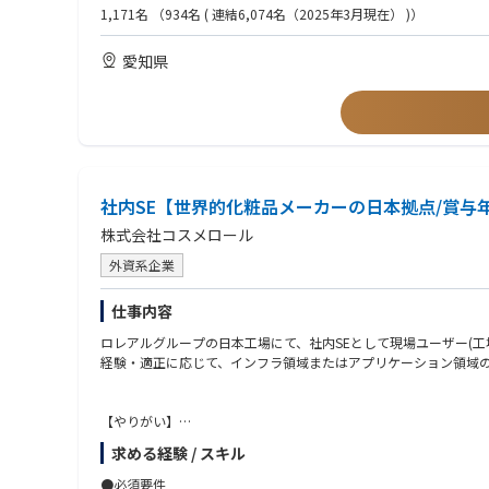
・既存システムの維持運用、改修計画、ライセンス更新等の管理
・基幹システムやERPなど大規模システムの導入・刷新プロジェ
1,171名
（934名 ( 連結6,074名（2025年3月現在） )）
・クラウド移行や基幹システム刷新などの大規模プロジェクト推
・数千万円～数億円規模のシステム開発・導入プロジェクトにおけ
・ITガバナンス強化およびプロジェクト管理プロセスの高度化
・クラウド移行、モダナイゼーションプロジェクトのご経験
愛知県
・オフショア開発を活用したプロジェクト管理やブリッジSEのご
<職場イメージ>
・エンタープライズアーキテクチャ（EA）の検討・策定のご経験
・グループはシステム開発とBPR改革の2つのグループで構成し
・複数部門を巻き込んだ全社横断プロジェクトの推進のご経験
<魅力>
■全社規模の変革プロジェクトを推進できる
数千万円から数億円規模に及ぶシステム刷新プロジェクトにおい
社内SE【世界的化粧品メーカーの日本拠点/賞与年
■超上流工程から携われる
株式会社コスメロール
システム導入だけでなく、「どのような業務プロセスを実現するべ
外資系企業
<参考URL>
・東邦ガスDX戦略
仕事内容
https://www.tohogas.co.jp/corporate/approach/pdf/dx.pdf
・プレスリリース：AI音声認識システム「ナミセンス」の導入
ロレアルグループの日本工場にて、社内SEとして現場ユーザー(工
https://www.tohogas.co.jp/corporate-n/press/1255023_1342.h
経験・適正に応じて、インフラ領域またはアプリケーション領域
【やりがい】
単なる保守運用にとどまらず、工場の自動化（スマートファクトリ
求める経験 / スキル
【キャリアパス】
●必須要件