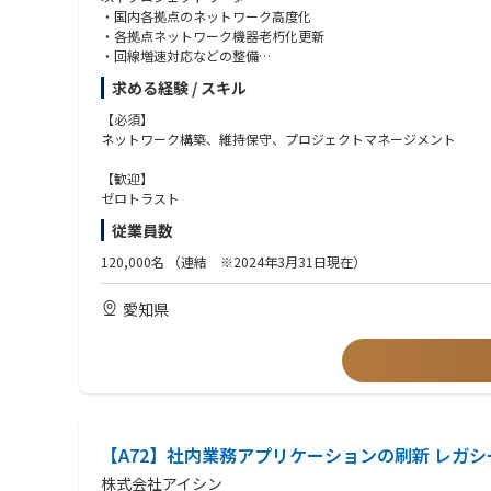
・国内各拠点のネットワーク高度化
・各拠点ネットワーク機器老朽化更新
・回線増速対応などの整備
求める経験 / スキル
【具体的な業務内容】
Cisco、PaloAlto、Fortinet
【必須】
L3、L2、Firewall、無線LAN
ネットワーク構築、維持保守、プロジェクトマネージメント
【組織のミッション】
【歓迎】
アイシングループの柔軟で強靭な企業体質とものづくり力の変革を
ゼロトラスト
その実現に向けて、アイシンおよびグループ各社の業務課題をIT
従業員数
また、その仕組みを環境変化に応じてアップデートし続けること
120,000名
（連結 ※2024年3月31日現在）
愛知県
【A72】社内業務アプリケーションの刷新 レガ
株式会社アイシン