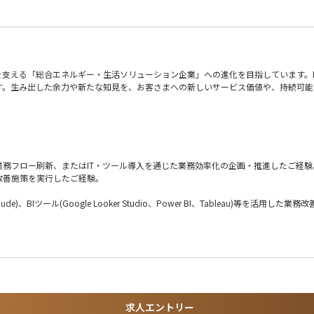
支える「総合エネルギー・生活ソリューション企業」への進化を目指しています。D
す。生み出した余力や新たな知見を、お客さまへの新しいサービス価値や、持続可能
。
ら改善施策の企画・立案、実行支援までをリードします。また、各部門が自律的に業
業務フロー刷新、またはIT・ツール導入を通じた業務効率化の企画・推進したご経験
改善施策を実行したご経験。
リー
PT、Claude)、BIツール(Google Looker Studio、Power BI、Tableau)等を活用した
。
推進
進
ています。キャリア入社者も活躍しており、多様なバックグラウンドを持つメンバー
求人エントリー