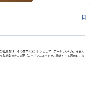
らではの醍醐味です。
ため、部分最適の改善ではなく、常に経営を俯瞰した本質的な施策の
ることが可能です。
だけでなく、エネルギービジネスについても広く理解することがで
X推進部は、その変革のエンジンとして「データとAIの力」を最大
な脱炭素社会の実現（カーボンニュートラル推進）へと還元し、東
ます。営業、購買・物流、人事、会員サイトなど、社内外の幅広い業
セス改革や将来構想の検討など、超上流工程からプロジェクトをリ