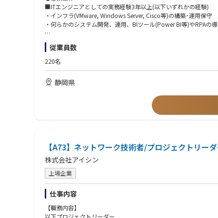
インフラからアプリケーションまで、ご自身の志向次第で幅広い
■ITエンジニアとしての実務経験3年以上(以下いずれかの経験)
・インフラ(VMware, Windows Server, Cisco等)の構築･運用保守
・何らかのシステム開発、運用、BIツール(Power BI等)やRPAの
■プロジェクトマネージメント(タスク定義、進捗管理等)の経験3
従業員数
■ドキュメント(Word,Excel,PowerPointを用いたマニュアル
■英語の読み書き(翻訳ツール使用可)に抵抗がなく、今後学習する意欲
220名
●歓迎要件
静岡県
製造業でのIT実務経験/外資系企業での就業経験/IT系学部卒業者あ
【A73】ネットワーク技術者/プロジェクトリーダ
株式会社アイシン
上場企業
仕事内容
【職務内容】
以下プロジェクトリーダー