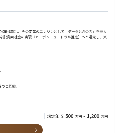
X推進部は、その変革のエンジンとして「データとAIの力」を最大
な脱炭素社会の実現（カーボンニュートラル推進）へと還元し、東
務改善を推進できる仕組みづくりや、生成AIなどの新技術を活用し
。
業務改善のご経験。
500
1,200
想定年収
万円
~
万円
と協働できる環境です。