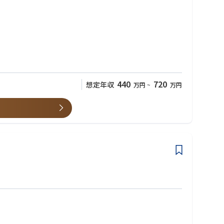
を持って挑めます。
440
720
想定年収
万円
~
万円
験