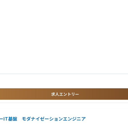
支えるIT基盤の構築が、DXプラットフォーム部のミッションです。
インフラを通じて解決し、目的を継続的に達成できる仕組みを設計・実装しています
で、価値創出に取り組んでいます。
求人エントリー
シーIT基盤 モダナイゼーションエンジニア