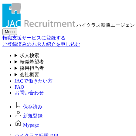
ハイクラス転職
エージェン
Menu
転職支援サービスに登録する
ご登録済みの方
求人紹介を申し込む
求人検索
転職希望者
採用担当者
会社概要
JACで働きたい方
FAQ
お問い合わせ
保存済み
新規登録
Mypage
ハイクラス転職TOP