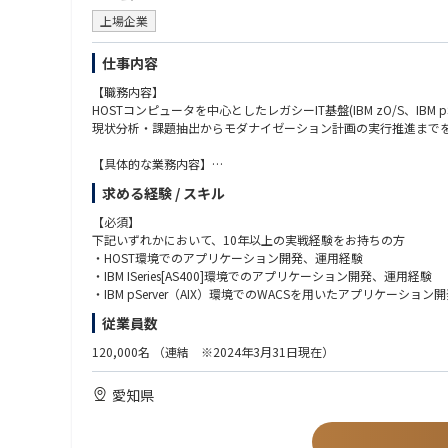
上場企業
仕事内容
【職務内容】
HOSTコンピュータを中心としたレガシーIT基盤(IBM zO/S、IBM pServ
現状分析・課題抽出からモダナイゼーション計画の実行推進まで
【具体的な業務内容】
脱レガシーIT基盤を進める為の調査、開発、移行
求める経験 / スキル
・オープン系／クラウド環境への移行設計と、データ移行
・レガシー言語(PL/I)等で作成された既存アプリケーションの
【必須】
・段階的なアプリケーション廃止と切替計画の推進
下記いずれかにおいて、10年以上の実戦経験をお持ちの方
・HOST環境でのアプリケーション開発、運用経験
【使用技術・環境例】
・IBM ISeries[AS400]環境でのアプリケーション開発、運用経験
・HOST(zO/S)：COBOL、PL/I、EASY、JCL、DB2
・IBM pServer（AIX）環境でのWACSを用いたアプリケーショ
・IBM pServer：JAVA、AIX、WACs、WAS、MQ、DB2
・脱レガシープロジェクトへの参画経験
従業員数
・IBM iSeries[AS400]：RPG、等
【歓迎】
120,000名
（連結 ※2024年3月31日現在）
【組織のミッション】
・レガシーシステムのモダナイゼーション（リホスト／リライト
アイシングループの柔軟で強靭な企業体質・ものづくり力の変革を
・オープン系（Java等）への移行経験
愛知県
上記を受けて、プラットフォーム企画室ではレガシーアプリケーシ
・クラウド環境（AWS/Azure等）の知見
業務の生産性や柔軟性の向上に取り組んでいます。
・データ移行、システム間連携設計の経験
・プロジェクトマネジメント、ベンダーマネジメント経験