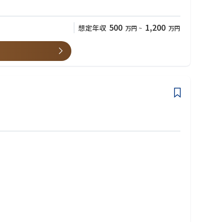
500
1,200
想定年収
万円
~
万円
と協働できる環境です。
ポジションです。
のブランド力を誇る製品の供給基盤を支える重要な役割です。