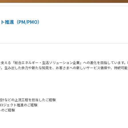
させ、組織の文化として定着していくプロセスを実感できるのは、このポジションな
してプロジェクトを牽引します。単一の部門に閉じない「全社横断の難課題」に挑む
スパーソンとしての広い視野、高い視座、そして経営に近い感覚をリアルに身につけ
推進（PM/PMO）
来に向けた事業戦略に触れることができる環境です。社内における人脈が形成される
事例
tml
支える「総合エネルギー・生活ソリューション企業」への進化を目指しています。D
す。生み出した余力や新たな知見を、お客さまへの新しいサービス価値や、持続可能
。
PMOとして、全社規模のシステム刷新プロジェクトの企画・推進を担っていただき
ジェクトを推進します。システム導入だけでなく、業務部門と連携しながら業務プロ
設計などの上流工程を担当したご経験
プロジェクト推進のご経験
トのご経験
務（進捗・品質・コスト管理、課題対応）
案
ネジメント