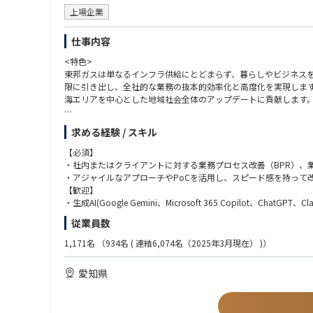
上場企業
仕事内容
<特色>
東邦ガスは単なるインフラ供給にとどまらず、暮らしやビジネスを
限に引き出し、全社的な業務の抜本的効率化と高度化を実現しま
海エリアを中心とした地域社会全体のアップデートに貢献します
<業務内容>
求める経験 / スキル
全社横断の業務改革（BPR）推進担当として、業務課題の抽出か
た生産性向上施策の推進を担います。
【必須】
・社内またはクライアントに対する業務プロセス改善（BPR）、
■具体的には
・アジャイルなアプローチやPoCを活用し、スピード感を持って
・全社・部門横断の業務課題の分析およびBPR施策の企画・立案
【歓迎】
・各部門の業務改善プロジェクトに対する実行支援・アドバイザ
・生成AI(Google Gemini、Microsoft 365 Copilot、ChatG
・現場ヒアリングやデータ分析を通じた課題整理と改善提案
・プロジェクトマネジメントまたはPMOご経験。
従業員数
・プロジェクト計画策定、論点整理、ファシリテーションの実施
・コンサルティングファームでの業務改善・業務改革支援ご経験
・各部門でBPRを継続・横展開するための仕組みの企画・運用
1,171名
（934名 ( 連結6,074名（2025年3月現在） )）
・生成AIやデータ活用基盤などの最新技術を活用した業務改革の
・全社的な業務効率化・生産性向上に向けた新規施策の企画・推
愛知県
<職場イメージ>
・グループはシステム開発とBPR改革の2つのグループで構成し