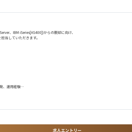
er、IBM iSeries[AS400])からの脱却に向け、
を担当していただきます。
解析およびドキュメント化
ン開発、運用経験
／リビルド）の経験
支えるIT基盤の構築が、DXプラットフォーム部のミッションです。
ョンの刷新およびIT基盤のクラウド・オープン技術移行を通じて、
求人エントリー