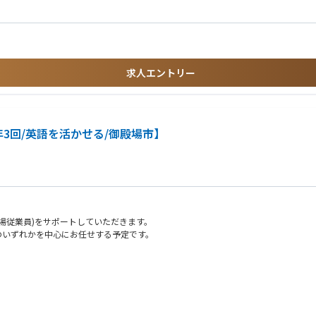
クトのご経験
進
るPM／PMOのご経験
経験
ています。キャリア入社者も活躍しており、多様なバックグラウンドを持つメンバー
求人エントリー
て、企画・構想段階から参画し、全社変革をリードできます。
3回/英語を活かせる/御殿場市】
きか」という構想策定から関与します。ITを活用した業務変革の本質に挑戦できる
事例
場従業員)をサポートしていただきます。
tml
のいずれかを中心にお任せする予定です。
ー化）やDX推進といった「攻めのIT」に深く関わることができます。世界最大級