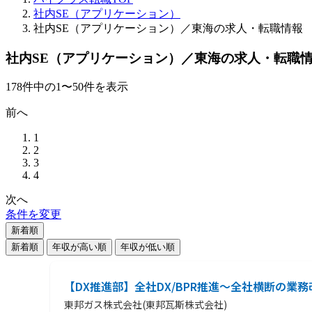
社内SE（アプリケーション）
社内SE（アプリケーション）／東海の求人・転職情報
社内SE（アプリケーション）／東海の求人・転職
178
件
中の
1
〜
50
件を表示
前へ
1
2
3
4
次へ
条件を変更
新着順
新着順
年収が高い順
年収が低い順
【DX推進部】全社DX/BPR推進～全社横断の業
東邦ガス株式会社(東邦瓦斯株式会社)