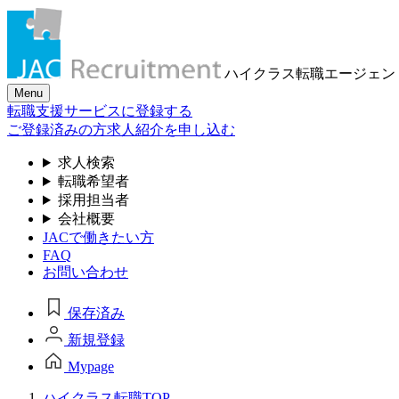
ハイクラス転職
エージェン
Menu
転職支援サービスに登録する
ご登録済みの方
求人紹介を申し込む
求人検索
転職希望者
採用担当者
会社概要
JACで働きたい方
FAQ
お問い合わせ
保存済み
新規登録
Mypage
ハイクラス転職TOP