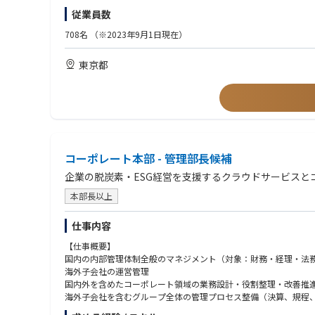
【歓迎条件】
従業員数
▼主な業務内容
・大規模プロジェクト（億単位／30名以上規模）の統括経験
・複数DXプロジェクトのデリバリー統括および品質・収益管理
・複数業界/複数領域でのPJ経験（PM/PMO）
708名
（※2023年9月1日現在）
・クライアント経営層とのリレーション構築、提案活動や新規案
・チームマネジメント経験（数十名以上）
・部門方針/人材計画/採用戦略など組織運営のリード
・経営層/役員などのハイレイヤーとの折衝経験
東京都
・他事業部との連携を通じた全社的なソリューション展開
・AI/クラウド/データ分析など先進技術を活用したPJ経験
・マネージャー/メンバーのパフォーマンス管理、育成、キャリア
【求める人物像】
▼PJ例
・クライアントの成功と自社の成長を両立できるビジネスリーダ
・メガバンク向け：グローバル与信管理システム刷新支援
・自ら課題を発見し、組織を巻き込みながら解決へ導けるオーナ
・製造・金融業界：次世代エンタープライズアーキテクチャ（EA
・部門・職種を越えてコミュニケーションを取り、協働を推進で
・通信業界：新規サービス立ち上げに伴う機能追加・業務効率化
・戦略構想だけでなく、実行/成果創出までコミットできる方
・建設業界：AI技術を活用した業務高度化プロジェクト推進
コーポレート本部 - 管理部長候補
・メンバーの育成/チーム成長に喜びを感じる方
・不動産業界：AI／DX戦略ロードマップ策定支援
企業の脱炭素・ESG経営を支援するクラウドサービスと
・流通・小売業界：データ分析自動化およびプロンプト活用研修
・製薬・日用品業界：マーケティングデータ分析（GA活用）支援
本部長以上
▼本ポジションの魅力
仕事内容
・経営層直下の裁量と影響力
-部門横断での事業推進/組織戦略立案に関与でき、経営レイヤー
【仕事概要】
・高難易度/大規模PJをリード
国内の内部管理体制全般のマネジメント（対象：財務・経理・法
-億円規模/100人月超のプロジェクトなど、社会的インパクトの
海外子会社の運営管理
・組織成長を牽引するミッション
国内外を含めたコーポレート領域の業務設計・役割整理・改善推
-マネージャー層を束ね、次世代リーダー育成やチーム拡大にも寄
海外子会社を含むグループ全体の管理プロセス整備（決算、規程
・多様な業界×技術領域へのアプローチ
M&A実施後のグループ会社に対する経営管理体制構築・運営支援