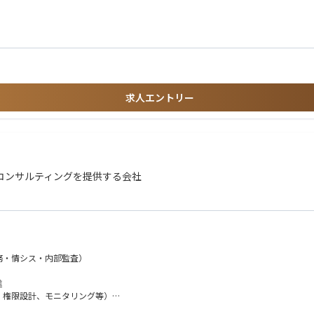
件の創出
支援
求人エントリー
ー志向の方
ーシップの高い方
）構想策定支援
きる方
支援
コンサルティングを提供する会社
設計支援
と並走するポジションです。
務・情シス・内部監査）
大きい案件に関与可能。
進
与できる環境です。
、権限設計、モニタリング等）