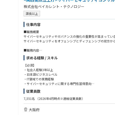
株式会社ベイカレント・テクノロジー
課長以上
仕事内容
■職務概要
サイバーセキュリティやガバナンスの強化の重要性が高まってい
サイバーセキュリティをオフェンシブとディフェンシブの双方か
■職務内容
クライアントが直面する、サイバーセキュリティに関するリスク
求める経験 / スキル
■プロジェクト事例
【必須】
リスク把握・評価：セキュリティ・リスクアセスメント、セキュリ
・社会人経験3年以上
セキュリティ戦略立案： セキュリティ高度化施策の企画、戦略実
・日本語ビジネスレベル
セキュリティ強化・運用・改善支援：セキュリティガバナンス強化、レ
・IT領域での実務経験
・サイバーセキュリティに関する専門性習得意向
■サイバーセキュリティ業界：現状の課題と今後の展望
従業員数
【現状の課題】
【歓迎】
・攻撃の高度化・産業化：ランサムウェアやサプライチェーン攻撃
・EH/CISSP/OSCP/OSWE/CRTO/GPEN/CCSP/
7,551名
（2026年4月時点※連結従業員数）
・クラウド前提で統制が不足：境界型防御だけでは不十分となり、
・AWS Security/CCNP Security 等サイバーセキュリティに関す
・規制/顧客要求で説明責任が拡大：規制対応や取引先要求、開
・CISA/CISM/CRISC 等情報セキュリティやITリスクマネジメ
大阪府
・人材不足と運用疲弊：アラート過多、ツール乱立、属人化でSO
・サイバーセキュリティ戦略・ポリシー策定やガバナンス体制整