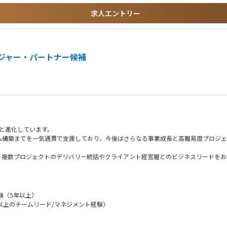
求人エントリー
再発防止までをBCP/DRと統合。
ータ・ログを一貫設計し、運用改善まで担う力が重要。
や生成AIで標準化・省力化。セキュリティは工学化へ。
籍規制対応が前提となり、企業間連携と標準化が進展。
ジャー・パートナー候補
へと進化しています。
ム構築までを一気通貫で支援しており、今後はさらなる事業成長と高難易度プロジェ
、複数プロジェクトのデリバリー統括やクライアント経営層とのビジネスリードをお
/
マネジメントの中核を担います。
験（5年以上）
以上のチームリード/マネジメント経験）
X推進や業務変革PJを構想策定から実行・定着化まで一貫してリードし、経営層や