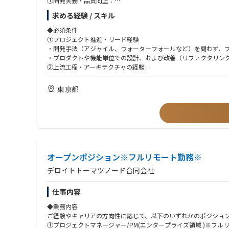
①開発実務・品質向上：
設計・開発（コーディング）に加え、コードレビュー、パフォー
求める経験 / スキル
②チームマネジメント・育成：
タスク分解、実行計画の策定、進捗・品質管理、メンバーへの技
◆必須条件
③開発環境の最適化：
①プロジェクト推進・リード経験
チーム運営の改善、開発環境の整備による開発効率の最大化
・開発手法（アジャイル、ウォーターフォールなど）を問わず、
④ビジネスサイドとの連携：
・プロダクトや機能単位での設計、および改善（リファクタリン
プロダクトマネージャーやビジネスサイドのメンバーとコミュニ
②上流工程・アーキテクチャの経験
要件定義、技術選定、アーキテクチャ設計の実務経験
案件事例：※本求人だけではなくD.Nodeでの過去案件を一部記
③Webアプリケーションの開発経験
東京都
・自動車業界クライアント向け：複数システムのデータを一元的
・Webアプリケーション開発におけるリード経験（バックエンド
・自動車業界クライアント向け：車両から発信される情報を集約
・自動車業界クライアント向け：車両から発信されるデータの蓄積
◆歓迎条件
・電気通信事業クライアント向け：デジタルマーケティングシステ
①先端技術・モダンな開発手法への知見
・小売業クライアント向け：オンプレミスのクラウド移行
・AWSなどのクラウドを用いたサーバーレスアプリケーションの
・電気ガス事業クライアント向け：生成AIアプリケーション（RA
・マイクロサービス（Microservices）の実装経験
・デジタル通貨のパイロット実験のアドバイザリー
・生成AI（LLM等）を用いたシステムの開発経験
オープンポジション※フルリモート勤務※
・Web3関連の知識（ブロックチェーン等）
◆取り扱うソリューション
②チーム・組織のマネジメント経験
デロイトトーマツノード合同会社
ビジネスのスピードに合わせ、モダンな開発環境を採用していま
・開発プロジェクトにおけるチームリードや、メンバーの育成・
開発手法： アジャイル（スクラム開発）
③大規模・高難度なシステムの経験
仕事内容
※クライアントや案件属性によって変更あり。
・大規模システムや、高可用性（止まらないシステム）が求めら
◆業務内容
Cloud:
ご経験やキャリアの方向性に応じて、以下のいずれかのポジショ
・AWS,Azure,Google Cloud,OCI
①プロジェクトマネージャー/PM(エンタープライズ領域 )※フル