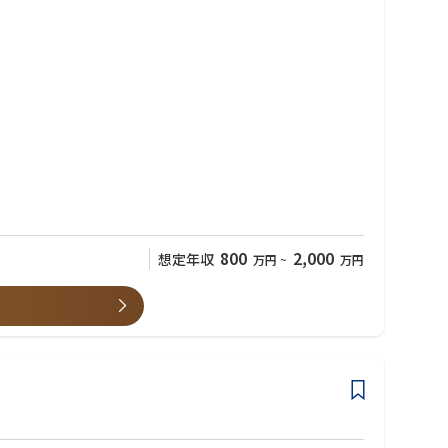
ど対応
800
2,000
想定年収
万円
~
万円
分の技術がどうビジネスに直結するかを実感できます。
可能。技術一辺倒に留まらない、ビジネス視点を持った市場価値の高
組織づくりにも深く関わることができます。