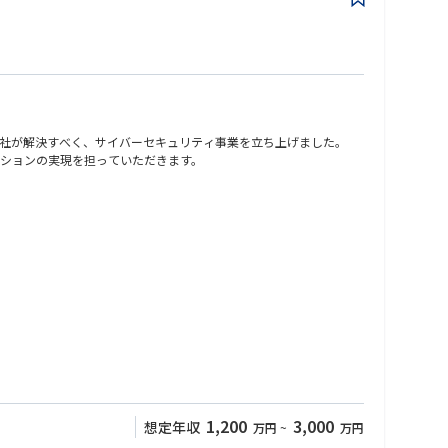
社が解決すべく、サイバーセキュリティ事業を立ち上げました。
ションの実現を担っていただきます。
・ミドルウェアセキュリティ設計支援 等
入前提の検知・対応力が競争力を左右。
が必要。
理テーマへ。
1,200
3,000
想定年収
万円
~
万円