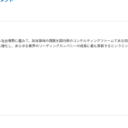
る社会情勢に鑑みて、該当領域の課題を国内発のコンサルティングファームである同
ら強化し、あらゆる業界のリーディングカンパニーの成長に最も貢献するというミッ
の把握から戦略構築、実行支援までのご支援を一気通貫で行っていただきます。
ティリスクの可視化、脆弱性診断・ペネトレーションテスト・TLTP実施 等
現ロードマップの策定 等
ッドチーム演習の実行、IR/CSIRT/SOC運用、ネットワーク・クラウド・OS
、生成AIの悪用により攻撃は低コスト・高頻度化。単体製品では限界があり、侵
ID/権限、ログ、設定不備を起点とするリスクが増大。技術とガバナンスの再設計
る資格保有
示厳格化により、実施内容と水準を説明できる体制が不可欠。セキュリティは経営管
ントに関する資格保有
C運用が疲弊。プロセス・自動化・組織設計を含む運用モデル刷新が急務。
備の支援経験