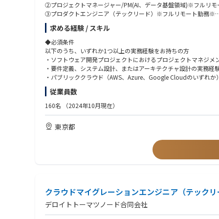
②プロジェクトマネージャー/PM(AI、データ基盤領域)※フルリ
AI/ML:
③プロダクトエンジニア（テックリード）※フルリモート勤務※
・AWS Bedrock,SageMaker,Knowledge Base for Amazon Bedrock
④AI・データ基盤領域プロダクトエンジニア（テックリード）※
求める経験 / スキル
・Azure AI Foundry,OpenAI Service,Machine Learning,AI Search, 
⑤クラウドマイグレーションエンジニア（テックリード）※フル
・Google Cloud Vertex AI,Agent Engine,Vertex AI Search,Gemini En
⑥システムアーキテクト（テックリード）※フルリモート勤務※
◆必須条件
・NVIDIA NIM,NeMo,Omniverse,Databricks - Agent Bricks
以下のうち、いずれか1つ以上の実務経験をお持ちの方
◆案件事例：※本求人だけではなくD.Nodeでの過去案件を一部
・ソフトウェア開発プロジェクトにおけるプロジェクトマネジメン
データ基盤/活用：
・自動車業界クライアント向け：複数システムのデータを一元的
・要件定義、システム設計、またはアーキテクチャ設計の実務経
・AWS Redshift / Athena,Glue,Kinesis Data Analytics,EMR,Kinesis
・自動車業界クライアント向け：車両から発信される情報を集約
・パブリッククラウド（AWS、Azure、Google Cloudの
・Azure Synapse Analytics,Data Factory,Synapse Pipelines,HDInsi
・自動車業界クライアント向け：車両から発信されるデータの蓄積
・オープン系言語（Java、Python、TypeScript、PHPな
・Google Cloud BigQuery,Pub/Sub,★Dataplex,Dataflow etc
従業員数
・電気通信事業クライアント向け：デジタルマーケティングシステ
・開発手法（アジャイル開発またはウォーターフォール開発）を
・Databricks,Snowflake
・小売業クライアント向け：オンプレミスのクラウド移行
160名
（2024年10月現在）
・電気ガス事業クライアント向け：生成AIアプリケーション（RA
ローコード/ノーコード：
・デジタル通貨のパイロット実験のアドバイザリー
・Power Automate /Power Apps,UiPath,Blueprism,Automation
東京都
・Dify,Gemini Enterprise,MS Copilot Studio
◆このポジションの魅力（業務の魅力）
①「Biz（ビジネス）× Tech（技術）」を体現する、最上流から
EMTech：
実装フェーズだけでなく、テクノロジーのプロとして顧客の課題
・★量子コンピュータ,★Physical AI - Robotics,★Web4
②デロイトグループの総合力を活かした「End to End」の経験：
DTCグループの他部門（戦略・業界特化コンサルタントなど）
プログラミング言語/FW：
いエンジニアへと成長できます。
・Python,Java,TypeScript,Node.js
③テックリードとして「技術」と「組織」を育てる面白さ：
クラウドマイグレーションエンジニア（テックリ
・Flask,FastAPI,SpringBoot,React,Next.js,Vue.js,Nuxt.js
プロダクトの成長に合わせた柔軟な技術選定やアーキテクチャ設
・LangChain/LangGraph,MLflow
デロイトトーマツノード合同会社
・★MicrosoftAgentFramework,★SemanticKernel,AutoGen
◆取り扱うソリューション