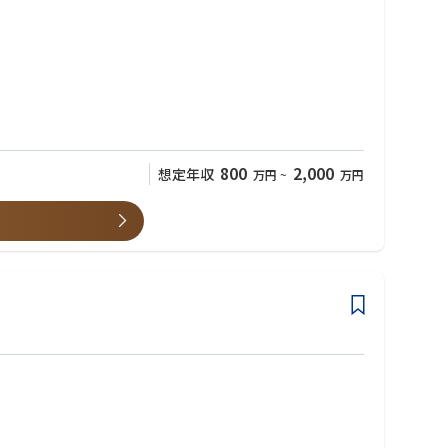
800
2,000
想定年収
万円
~
万円
ど対応