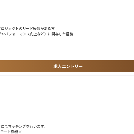
マンスチューニング等によるプロダクト品質の担保
術サポートや教育
プロジェクトのリード経験がある方
グやパフォーマンス向上など）に関与した経験
ケーションを取り、適切な技術方針を策定
載させていただきます※
に連携するクラウドサービス基盤の設計
、フロントエンドのどちらか強みがある領域での経験があれば可）
、管理、活用するグローバル基盤構築
と再利用のためのDB基盤構築
求人エントリー
ムにおけるAPIリアルタイム連携構築
開発経験
G/AIエージェント）のプロトタイプ、本番開発におけるRAGチューニング・評価な
す。
技術サポート経験
れる環境での開発・運用保守の経験
ンにてマッチングを行います。
リモート勤務※