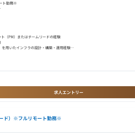
モート勤務※
 etc
フルリモート勤務※
Prompt Flow etc
リモート勤務※
terprise etc
記載させていただきます※
ト（PM）またはチームリードの経験
に連携するクラウドサービス基盤の設計
験
 + SNS/SQS,Glue Studio etc
、管理、活用するグローバル基盤構築
いずれか）を用いたインフラの設計・構築・運用経験
ght,Event Hubs,Data Factory etc
と再利用のためのDB基盤構築
ど）を用いたWebアプリケーションの開発・設計経験
ムにおけるAPIリアルタイム連携構築
用いたプロジェクトへの参画経験
G/AIエージェント）のプロトタイプ、本番開発におけるRAGチューニング・評価な
Anywhere
のコミット：
求人エントリー
ヒアリングや抽出段階から深くコミットできます。顧客に最も近いポジションで、自
と密に連携するため、多様な業界・業種の最上流戦略から実装までを一気通貫で経験
ード）※フルリモート勤務※
計に裁量を持てるほか、チームビルディングやメンバー育成、開発環境の整備など、