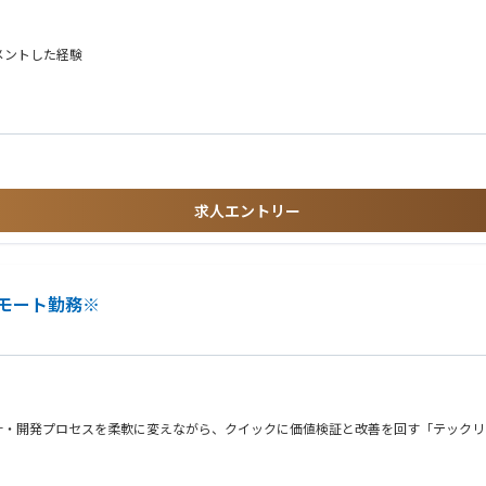
AI/クラウドなど幅広いテーマを推進
強化および横断マネジメント
構築
メントした経験
かしながら組織を作り上げるプレイングマネージャー型の役割を想定しています。
求人エントリー
モート勤務※
計・開発プロセスを柔軟に変えながら、クイックに価値検証と改善を回す「テックリ