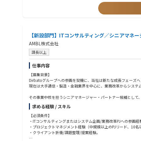
・セキュリティ製品の導入・運用経験、CSIRT/SOC業務の経験
【今後の展望（成長領域）
・侵入前提のレジリエンス設計：防御に加え、侵害時の判断・復旧・
・ゼロトラストの実装・定着：ID起点に端末・ネットワーク・デ
・KPI化と自動化の加速：MTTD/MTTR等を可視化し、SOAR
・サプライチェーン/グローバル対応：委託先を含む統制と多国
【新設部門】ITコンサルティング／シニアマネー
AMBL株式会社
課長以上
仕事内容
【募集背景】
Dirbatoグループへの参画を契機に、当社は新たな成長フェーズ
現在は大手通信・製造・金融業界を中心に、業務改革からシステ
その事業中核を担うシニアマネージャー・パートナー候補として
HP掲載：https://www.ambl.co.jp/news/detail/20251023_36474
求める経験 / スキル
【業務内容】
【必須条件】
当社のITコンサルティング部門における事業戦略推進および組織
・ITコンサルティングまたはシステム企画/業務改革PJへの参画経
・プロジェクトマネジメント経験（中規模以上のPJリード、10名
製造・金融・通信・不動産・建設業界などの大手企業を中心に、D
・クライアント折衝/課題整理/提案経験。
変革実現を支援いただきます。