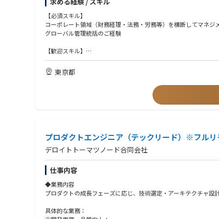
求める経験 / スキル
-通信/製造/金融/小売など多様なクライアントを対象に、DX構想/
コーポレート各機能（財務経理・法務・労務・情シス等）の連携
執行役員／現場責任者と連携した、実行可能性の高い管理体制の
【必須スキル】
資金調達・投資家対応（IR業務)
コーポレート領域（財務経理・法務・労務等）を横断してマネジ
※本ポジションは“統括のみ”ではなく、必要に応じて自ら手を動
グローバル管理統括のご経験
※適性に応じて国内CFO業務の一部移管も視野に入れています。
【歓迎スキル】
監査法人でのご経験、上場会社でのCFO経験
東京都
プロダクトエンジニア（テックリード）※フルリ
デロイトトーマツノード合同会社
仕事内容
◆業務内容
プロダクトの成長フェーズに応じ、技術選定・アーキテクチャ設
具体的な業務：