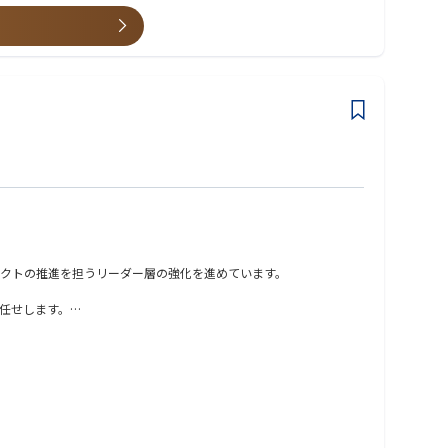
クトの推進を担うリーダー層の強化を進めています。
任せします。
事業部門と並走しながら、クライアント企業の中長期的な価値創出と