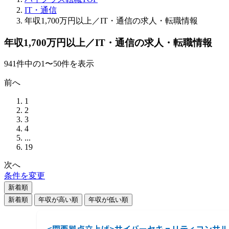
IT・通信
年収1,700万円以上／IT・通信の求人・転職情報
年収1,700万円以上／IT・通信の求人・転職情報
941
件
中の
1
〜
50
件を表示
前へ
1
2
3
4
...
19
次へ
条件を変更
新着順
新着順
年収が高い順
年収が低い順
<関西拠点立上げ>サイバーセキュリティコンサ