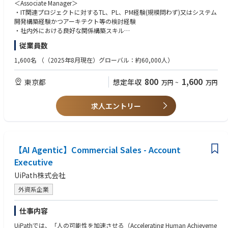
経験を掛け合わせ、クライアントに対し斬新かつ最適な提案や解決方法を
＜Associate Manager＞
準化・省力化。セキュリティは工学化へ。
提示し、さらには新しいマーケットやビジネスの創出までをサポートして
・IT関連プロジェクトに対するTL、PL、PM経験(規模問わず)又はシステム
・サプライチェーン/グローバル対応：委託先を含む統制と多国籍規制対
頂きます。ビジネスとテクノロジー双方においての知見が必要とされるた
開発構築経験かつアーキテクト等の検討経験
応が前提となり、企業間連携と標準化が進展。
め、大きな裁量を持ちながら更なる成長ができる環境です。
・社内外における良好な関係構築スキル
・クライアントフェイシング経験
従業員数
■具体的な業務内容：
・SIer／コンサルファーム／事業会社での一通りのプロジェクト遂行経験
＜Associate Manager＞
（顧客課題ヒアリング、データ分析、打ち手の検討、ドキュメント作成）
1,600名
（（2025年8月現在）グローバル：約60,000人）
・提案活動のサポート（市場調査・提案書作成等）
・プロジェクトマネージャーの代理として、チームマネジメント、作成物
・プロジェクトにおける資料作成
の品質管理、メンバー育成の経験
800
1,600
東京都
想定年収
万円
~
万円
・プロジェクトにおけるミーティング等のファシリテーション
・ビジネスレベルの日本語 （JLPT: N1程度）
・プロジェクトKPI達成に向けた、クライアントまたは関係者等の調整
・クライアントとの関係構築（現場リーダーとして、案件の継続に向けた
＜Manager＞
求人エントリー
主体的な活動）
・ITプロジェクトにおけるPMO/PM/PLいずれかの経験
・お客様の課題やリスクの明確化
・システム開発ライフサイクル全般の理解（要件定義～運用移行）
・識別された課題やリスクに対応するためのソリューションの検討・評価
・進捗・課題・リスク・品質管理の実務経験
・ソリューション導入のためのロードマップの検討、お客様への提案
・発注者・ベンダー双方との調整力、交渉力、ドキュメンテーション力
・ステークホルダーとの共通理解の構築、報告業務
【AI Agentic】Commercial Sales - Account
・デリバリーに関わる課題やリスク対応
Executive
・デリバリー計画の具体化と進捗管理及びコスト管理
UiPath株式会社
・プロジェクトメンバーの業務管理
外資系企業
＜Manager＞
● デリバリー中心型
仕事内容
・プロジェクト統制
・課題・リスク管理
UiPathでは、「人の可能性を加速させる（Accelerating Human Achieveme