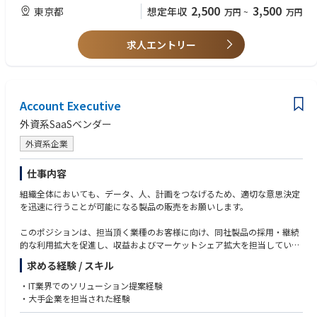
複雑な販売サイクルをナビゲートし、大企業の主要ステークホルダーとの
お客様に影響を与えることを目指します。お客様向けの案件に対してプロ
2,500
3,500
・グローバルな環境で活躍したい方
東京都
想定年収
万円
~
万円
関係を構築することにあります。
ジェクトにも参画して頂きます。
◆SCM Senior Consultant (Logistics)◆
【業務/ミッション例】
求人エントリー
・お客様ITの現状理解、将来ブループリント、およびマイグレーション方
・マネジメント、サプライチェーン、エンジニアリング、ロジスティク
・FSIチームに所属するエンタープライズアカウントエグゼクティブの活動
針の策定によってトランフォーメーション企画・実行フェーズ開始に向け
ス、オペレーションズマネジメント、ビジネスまたは関連分野の学士号​
を指導・管理し、
て支援する
・PMP資格
会社の収益目標および目的を確実に達成する。
・ITトランスフォーメーションにおけるチャレンジに対して、最新技術動
・10年以上のサプライチェーンおよびロジスティクス経験
・新規顧客を開拓するための事業計画を策定し、実行する。
向と最適なソリューションをTCSグローバルと連携してお客様に提案する
・サプライチェーンの課題に対処するためのシステム、プロセス、ツール
・当四半期の取引を成立させつつ、長期的なビジネスチャンスを育む。
Account Executive
・構想フェーズから、設計・開発フェーズに渡り、カスタマフェーシング
の設計と導入に加え、戦略の策定と実施に直接携わった経験
・継続的な改善とベストプラクティスの共有を確実にするため、毎週およ
を実施し、お客様のビジョン・お悩みを捉え、タイムリーに打ち手を検討
外資系SaaSベンダー
・コンサルティング会社での実務経験。
び毎月の個別およびチームでのパイプラインレビュー、
する
例） 複数の輸送形態（TL、LTL、化学品輸送）のバックグラウンド
会議、トレーニングセッションを調整および管理する。
外資系企業
・複雑な契約締結を主導した経験​
・日々の活動、週ごとの活動、パイプライン、予測、成約済み案件を管理
◆Data & Analytics◆
・複雑なビジネス課題を解決する能力、つまり変化する顧客に迅速に適応
し、パイプライン管理の成功に基づいた目標達成を確実にする。
AIを活用したBusiness Transformationを目指すお客様に対し、TCSが提唱
仕事内容
し、複数のプロジェクトをマルチタスクで遂行できる能力​
・優秀な営業人材の獲得、採用、入社手続き、定着、離職率の管理
するAI-first Enterprise Architectureという考え方の下、
・スピード感のある環境で活躍できる方​
・顧客アカウントのビジネスニーズと収益可能性を十分に理解しているこ
組織全体においても、データ、人、計画をつなげるため、適切な意思決定
クラウドなどのデータ基盤構築から具体的なユースケースに対してビジネ
・主体性、行動力、細部へのこだわりがある​
とを示す。
を迅速に行うことが可能になる製品の販売をお願いします。
ス価値を創出するところまで、一貫したサービスを提供します。
・強力な交渉力と影響力優れたファシリテーション能力​
本ポジションでは、お客様のあらゆるデータ活用やガバナンス/品質維持
このポジションは、担当頂く業種のお客様に向け、同社製品の採用・継続
に貢献すべく、上流のアドバイザリーから具体的なソリューションの提供
★その他、以下のご経験をお持ちの方もご活躍いただけるフィールドがご
的な利用拡大を促進し、収益およびマーケットシェア拡大を担当していた
までをサポートします。
ざいます。
だきます
・Cloudリフトのご経験
求める経験 / スキル
◆Business Analyst（Airline doman）◆
・Architectureの選定、検討などのご経験
＊以下のいずれかのインダストリーをご経験に沿って、ご担当頂きます。
・IT業界でのソリューション提案経験
航空業界向けのプロジェクトに参画頂きます。
・顧客への提案経験
製造、金融、化学、製薬、自動車、サービス
・大手企業を担当された経験
TCSはグローバル航空業界はもちろんのこと、国内事業会社においても長
期リレーションシップを築いており、市場においてもプレゼンスを発揮し