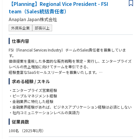
課題設定とソリューショニング支援、さらにプログラムマネジメントやチ
【Planning】Regional Vice President - FSI
◆Business Analyst（Airline doman）◆
ェンジマネジメントなどの実行支援を行う部門です。
・PM/PMO経験もしくはコンサルタントのご経験2年以上(開発プロジェク
team（Sales統括責任者）
現在は日本・インド合わせて50人ほどが在籍し、クラウドやデータ&アナ
トにおけるチームリーダ相当経験も含む)
Anaplan Japan株式会社
リティクス、プロセスオートメーション、
・航空業界ドメインナレッジ
サイバーセキュリティ、ITサービスマネジメントなど、テクノロジーエリ
・Altea、Radixxなどの旅客システム、整備、乗員、運航、貨物などOpera
外資系企業
部長以上
アごとに分かれてさまざまな業界のお客様をご支援しています。
tionシステムに関する知見
仕事内容
【サービス提供の特徴】
◆営業系基幹システム再構築◆
プロジェクトを遂行する際に日本と海外の混成チームを編成する「ハイブ
・開発プロジェクトにおけるPMまたはPMO経験がある
FSI（Financial Services Industry）チームのSales責任者を募集していま
リッドデリバリーモデル」です。
・パワーポイントによる資料作成
す。
TCSにはグローバルで約60万人のプロフェッショナルがおり、世界のメジ
・EXCELによるデータ集計・分析
価値提案を重視した多面的な販売戦略を策定・実行し、エンタープライズ
ャーなITベンダーとのアライアンス関係があります。
・ユーザーや開発部門のメンバとコミュニケーションが可能
レベルの売上増加に向けてチームを牽引できる、
加えて、インドの研究開発を担っている部門では独自にAI等の最新技術の
・商社プロジェクト経験
経験豊富なSaaSセールスリーダーを募集いたします。
研究をしているほか、
・営業系システムの構築もしくは運用保守、パッケージプリセールス販売
産学連携のコイノベーションネットワークを有しています。こうしたグロ
求める経験 / スキル
等の経験
この役割では、FSIチームのエンタープライズアカウントエグゼクティブの
ーバルの幅広い技術知見に基づくコンサルティングが
・SAPのPJ経験または開発経験
チームを率いて、
・エンタープライズ営業経験
当社の特徴であり強みです。
・PMP資格相当(経験値優先)
既存顧客におけるAnaplanのプレゼンスを拡大し、日本の見込み顧客との
・ピープルマネジメント経験
新たな関係を構築します。
・金融業界に特化した経験
◆SAP Senior Consultant◆
あなたの目標は、市場シェアを確保し、顧客満足度を高め、顧客ロイヤル
・金融業界経験があれば、ビジネスアプリケーション経験は必須としない
【ポジション/業務内容の一例】※ご経験、ご希望を考慮し、ご相談の上
・コンサルティングファームでの就業経験
ティを育むことです。
・社内コミュニケーションレベルの英語力
でチームやPJを決めていきます。
・事業会社におけるプロジェクト推進経験
主要な指標を管理し、新規契約、拡張、アップセル、更新を通じて純ARR
・システム導入プロジェクトの経験
従業員数
成長を推進すると同時に、卓越した顧客維持率を維持します。
◆Cloud & Data◆
・製造業や製薬業に関する業務知見
あなたの専門知識は、ビジネス価値を効果的に位置づけ、エンタープライ
100名
（2025年1月）
レガシーシステム・IT組織の変革を目指しているお客様に対して全般的な
・サプライチェーンや会計の業務改革やプロジェクト経験
ズソフトウェアソリューションを販売し、
フレームワークと変革要件を策定し、
・SAPのロジ系もしくは会計系モジュールの導入経験