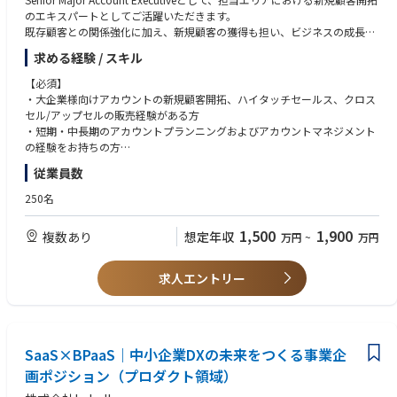
◆One TCS
のエキスパートとしてご活躍いただきます。
世界中のコンサルタントと日本のコンサルタントが1つのチームとなって
既存顧客との関係強化に加え、新規顧客の獲得も担い、ビジネスの成長を
協働することで
推進していただきます。
求める経験 / スキル
グローバルに展開するTCSが持つ最高の知見を提供します。
成果目標は明確に設定されており、その達成に向けて主体的かつ創造的に
◆製品ベンダー中立
取り組める環境です。
【必須】
特定のハードウェア・ソフトウェア製品に偏ることなく、お客さまに対し
また、Senior Major Account Executiveとして、以下の責任があります：
・大企業様向けアカウントの新規顧客開拓、ハイタッチセールス、クロス
て、最適な解決策を提案します。
セル/アップセルの販売経験がある方
◆現場・現実主義
・お客様の事業課題やニーズを深く理解し、信頼できるパートナーとして
・短期・中長期のアカウントプランニングおよびアカウントマネジメント
実際に現場を見た上でお客さまと膝詰めで議論しながら目指す姿を描きま
長期的な関係を構築する
の経験をお持ちの方
す。
・営業パイプラインを管理し、月次・四半期ごとの売上予測を正確に行う
・ホスティング、ネットワーク、インターネット技術に関する知識を有
従業員数
机上の空論で終わらせることなく、成果を得るまでお客さまと一緒にソリ
・担当アカウントにおける受注および売上目標を達成し、継続的な成長を
し、顧客の課題解決に活かせる方
ューションの実装・導入を現場目線で行います。
実現する
・社内外の関係者と協力しながら成果を創出できる方
250名
・既存のお客様に対するアップセル・クロスセルを推進し、売上拡大を図
・主体的に行動し、変化の速い環境で高いパフォーマンスを発揮できる方
【参考情報】
る
・CXOをはじめとする経営層との関係構築および提案活動の経験をお持ち
1,500
1,900
複数あり
想定年収
https://www.bizreach.jp/job-feed/public-advertising/7rinn6m/
万円
~
万円
・社内の関連部門と連携し、お客様の要件や期待に沿ったソリューション
の方
を提供する
・顧客のビジネスや課題を理解し、最適なソリューションを提案できる方
・CXOをはじめとする経営層との信頼関係を構築し、戦略的な提案活動を
【尚可】
求人エントリー
推進する
・ネットワーク、セキュリティ領域への知見
・初級レベルの英語力
■企業概要：
￣￣￣￣￣
SaaS×BPaaS｜中小企業DXの未来をつくる事業企
Akamaiは世界135カ国に35万台以上のサーバーを設置し、クラウドサービ
画ポジション（プロダクト領域）
スを提供しています。”超分散型”で強大なリソースを持っていることで高