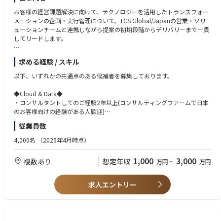
お客様の経営課題解決に向けて、テクノロジーを活用したトランスフォー
メーションの企画・実行管理について、TCS Global/Japanの営業・ソリ
ューションチームと連携しながら提案の初期段階からデリバリーまで一貫
してリードします。
以下の5つの領域のトランスフォーメーションの企画・実行の経験のある
求める経験 / スキル
プロフェッショナルを募集します。
(1) CX Transformation: デジタルを活用したマーケティング、顧客接点・
以下、いずれかの共通点のある候補者を募集しております。
チャネル、顧客体験の高度化
(2) Data Analytics Transformation: データドリブン経営を実現するための
◆Cloud & Data◆
体制、プロセス、テクノロジー、文化、スキル全般の改革
・コンサルタントしてのご経験2年以上(コンサルティングファームで日本
(3) Machine-First Ops Transformation: テクノロジーを活用したオペレーシ
のお客様向けの経験がある人歓迎)
ョンの抜本的な効率化・高度化
・SIにおけるプロジェクトマネジメントのご経験
従業員数
(4a) Legacy System Modernization: システム老朽化やM&Aに伴う基幹シス
（コンサルティングファームでのご経験がない方はSIにおける上流工程
テムの抜本的改革・統合
のご経験が必須）
4,000名
（2025年4月時点）
(4b) IT Cost Optimization: ITコスト削減オポチュニティの診断と施策ロー
・強いテクノロジーエリアをお持ちの方
ドマップの策定・実行
1,000
3,000
複数あり
想定年収
万円
~
万円
(5) Cyber Security Transformation: セキュリティガバナンスの企画・構
◆Data & Analytics◆
築、CSIRT高度化に向けたロードマップの策定と実行、クラウドセキュリ
・データ/AI領域（特にMDM）におけるプロジェクトマネジメント経験
ティなど
・データドリブン経営を実現するための体制、プロセス、テクノロジー、
求人エントリー
文化、スキル全般のコンサルティング経験
【部門】
・上流だけではなく、実際にInformatica/SAP MDGなどのソリューション
デジタルトランスフォーメーションの課題とソリューションが定まってい
を使った実装プロジェクトへの参画経験
ないお客様に対して、