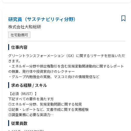
研究員（サステナビリティ分野）
株式会社大和総研
在宅勤務可
仕事内容
グリーントランスフォーメーション（GX）に関するリサーチを担当いただ
きます。
・エネルギー分野や排出権取引を含む気候変動関連動向に関するレポート
の執筆、発行体や投資家向けのレクチャー
・グループ内勉強会の実施、マスコミ向けの情報発信など
求める経験 / スキル
【必須（MUST）】
下記すべての要件を満たす方
①エネルギー分野、気候変動問題に関する知見
②記事・レポートなど、文書作成に関する実務経験
③調査業務に必要な英語力
従業員数
【歓迎（WANT）】
①環境分野での業務経験