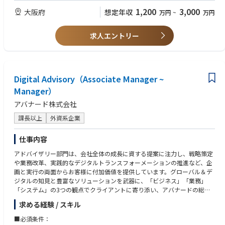
マップの策定 等
・CISA/CISM/CRISC 等情報セキュリティやITリスクマネジメントに関する
1,200
3,000
大阪府
想定年収
万円
~
万円
セキュリティ強化・運用・改善支援：セキュリティガバナンス強化、レッ
資格保有
ドチーム演習の実行、IR/CSIRT/SOC運用、ネットワーク・クラウド・O
・サイバーセキュリティ戦略・ポリシー策定やガバナンス体制整備の支援
S・ミドルウェアセキュリティ設計支援 等
経験
求人エントリー
・セキュリティ製品の導入・運用経験、CSIRT/SOC業務の経験
■サイバーセキュリティ業界：現状の課題と今後の展望
【現状の課題】
・攻撃の高度化・産業化：ランサムウェアやサプライチェーン攻撃、生成
AIの悪用により攻撃は低コスト・高頻度化。単体製品では限界があり、侵
Digital Advisory（Associate Manager ~
入前提の検知・対応力が競争力を左右。
Manager）
・クラウド前提で統制が不足：境界型防御だけでは不十分となり、ID/権
アバナード株式会社
限、ログ、設定不備を起点とするリスクが増大。技術とガバナンスの再設
計が必要。
課長以上
外資系企業
・規制/顧客要求で説明責任が拡大：規制対応や取引先要求、開示厳格化
により、実施内容と水準を説明できる体制が不可欠。セキュリティは経営
仕事内容
管理テーマへ。
・人材不足と運用疲弊：アラート過多、ツール乱立、属人化でSOC運用が
アドバイザリー部門は、会社全体の成長に資する提案に注力し、戦略策定
疲弊。プロセス・自動化・組織設計を含む運用モデル刷新が急務。
や業務改革、実践的なデジタルトランスフォーメーションの推進など、企
画と実行の両面からお客様に付加価値を提供しています。グローバル＆デ
【今後の展望（成長領域）
ジタルの知見と豊富なソリューションを武器に、「ビジネス」「業務」
・侵入前提のレジリエンス設計：防御に加え、侵害時の判断・復旧・再発
「システム」の3つの観点でクライアントに寄り添い、アバナードの総合
防止までをBCP/DRと統合。
力でお客様の成長に大きく貢献します。
・ゼロトラストの実装・定着：ID起点に端末・ネットワーク・データ・ロ
求める経験 / スキル
グを一貫設計し、運用改善まで担う力が重要。
コンサルタントとして、当社の持つ最先端のデジタル領域の知識・技術・
■必須条件：
・KPI化と自動化の加速：MTTD/MTTR等を可視化し、SOARや生成AIで標