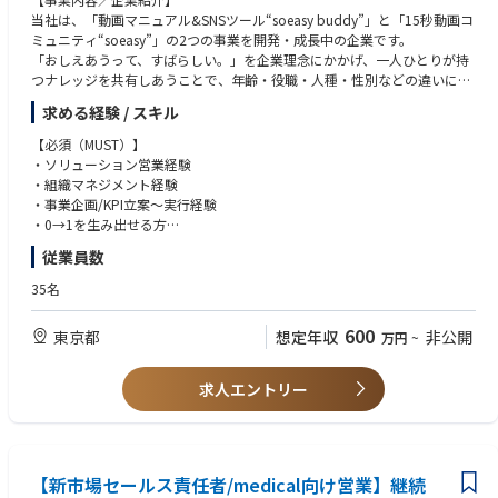
トに話し合いながら、より自立的な経営を進めていける
当社は、「動画マニュアル&SNSツール“soeasy buddy”」と「15秒動画コ
ミュニティ“soeasy”」の2つの事業を開発・成長中の企業です。
セールス責任者として、顧客の創造や組織体制の構築など事業の基盤作り
「おしえあうって、すばらしい。」を企業理念にかかげ、一人ひとりが持
や、既存市場のさらなる拡大・新市場の開拓などを通じて、事業拡大牽引
つナレッジを共有しあうことで、年齢・役職・人種・性別などの違いによ
を担っていただきます。
るコミュニケーションの断絶を解消し、だれもが働きやすく暮らしやすい
求める経験 / スキル
社会の実現を目指しています。
▼主な業務内容
・直販営業戦略立案～実行（事業達成にあたる戦略の立案、主要顧客への
【必須（MUST）】
【サービスについて】
アカウントセールス）
・ソリューション営業経験
・動画マニュアル&SNSツール“soeasy buddy for medical”
・販路拡大にあたるパートナーセールス立案～実行
・組織マネジメント経験
ノウハウを動画やテキストで組織内にカンタンに蓄積することで、いつで
・上記実行にあたるオペレーションの効果検証および効率化の推進
・事業企画/KPI立案～実行経験
も簡単におしえあうことができるサービスです。
・チームビルディングやマネジメント、組織強化
・0→1を生み出せる方
日ごろ使い慣れたSNSに近い構造ですので、直感的かつスピーディーに必
従業員数
要な情報を伝えることができます。
【歓迎（WANT）】
また、お客さまの声を基に機能の追加や改善を日々行っており、自動翻訳
・チーム戦思考のかた
35名
などの最新AIも搭載しています。
・美容・医療系に関心がある方
フローで流れ情報を簡単にストックでき、その情報を整理してしまえるた
・高い汎用的営業スキルをお持ちの方
600
東京都
想定年収
非公開
万円
~
め、ナレッジ共有がしやすく、豊富なスタンプやコメントで見た人もリア
クションができるため、組織内のコミュニケーションを活性化できる優れ
【求める人物像】
たサービスとして、多くのお客様から好評をいただいています。
・物事を前に進めるための行動力と決断力がある方
求人エントリー
特に、歯科業界や美容業界では継続利用率98％以上の実績を誇ります。
・収集した情報をもとに仮説を立て、実証や事業化に向けて様々なステー
クホルダーを巻き込み推進できる方
【soeasyで働くやりがい・楽しさ】
・チームで業務を円滑に推進することができる柔軟性と協調性がある方
①オンリーワンの二番煎じでない「おしえあい」プロダクトを社会に広め
・新たな事業領域の立ち上げに責任感と夢を持ってチャレンジできる方
ていける。soeasy buddyはビジネスの現場で経営者があきらめている
【新市場セールス責任者/medical向け営業】継続
・アンテナ高く情報収集し、実際の活動や戦略立案に反映できる人物