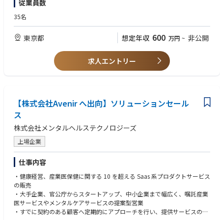
従業員数
・販路拡大にあたるアライアンスセールス立案～実行
・組織マネジメント経験
└パートナー営業戦略の立案
▼風土
・事業企画/KPI立案～実行経験
35名
└既存パートナーとの関係性強化促進にあたる戦略実行
年齢・年次・性別など関係なくフラットな組織です
└新規パートナー先の選定、開拓
やりきる力に長けたリクルート出身者も多数在籍
【歓迎要件】
600
東京都
想定年収
非公開
・上記実行にあたるオペレーションの効果検証および効率化の推進
万円
~
さん付けや誰にでも丁寧語など定着しております
・サービスやプロダクトの企画や運営経験
・チームビルディングやマネジメント、組織強化
役職は役割となりフラットな環境です
・ご自身で考えた施策により事業を牽引された経験
フラット・オープン・リスペクトが行動規範にあります
・チーム戦思考のかた
求人エントリー
▼本ポジションの特徴
・歯科・美容・医療系に関心がある方
今回募集する「市場開発本部」は新規市場開拓、既存戦略の最適化を目指
・高い汎用的スキルをお持ちの方（例：企画・設計・確動性等）
す組織全体の核となる部門です。
その部門の事業責任者として、事業成長を牽引していただきます。
【求める人物像】
常識にとらわれないアイデアと情報を活かし、事業拡大を共に目指してい
【株式会社Avenir へ出向】ソリューションセール
・物事を前に進めるための行動力と決断力がある方
ただきたいです。
・収集した情報をもとに仮説を立て、実証や事業化に向けて様々なステー
ス
クホルダーを巻き込み推進できる方
【キャリアパス】
株式会社メンタルヘルステクノロジーズ
・チームで業務を円滑に推進することができる柔軟性と協調性がある方
部長・本部長クラスへのポジションアップが可能です。
・新たなことに責任感と夢を持ってチャレンジできる方
上場企業
・アンテナ高く情報収集し、実際の活動や戦略立案に反映できる方
仕事内容
・健康経営、産業医保健に関する 10 を超える Saas 系プロダクトサービス
の販売
・大手企業、官公庁からスタートアップ、中小企業まで幅広く、嘱託産業
医サービスやメンタルケアサービスの提案型営業
・すでに契約のある顧客へ定期的にアプローチを行い、提供サービスの満