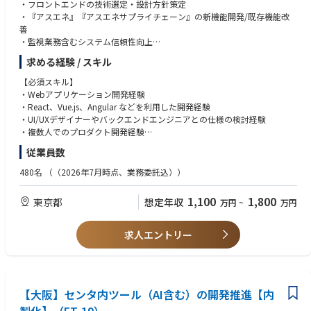
・フロントエンドの技術選定・設計方針策定
・予算や目標を達成するための案件管理・フォーキャスト
・『アスエネ』『アスエネサプライチェーン』の新機能開発/既存機能改
・お客さまにとっての弊社代表としての活動
善
・お客さま満足度向上、課題解決、円滑な顧客体験提供のための国内外組
・監視業務含むシステム信頼性向上
織横断チーム組成・リード
・カスタマーニーズを深く理解した上での整理、あるべき仕様への落とし
求める経験 / スキル
込み
・デザイナー/プロダクトマネージャーと共にUI/UXデザインの検討
■"Agentic(エージェンティック）"の最先端で一緒に働いてみませんか？
【必須スキル】
■
・Webアプリケーション開発経験
【開発環境】
・React、Vue.js、Angular などを利用した開発経験
・フレームワーク: Vue.js
UiPathは、エンドツーエンドの業務自動化を通じて、これまで日本企業の
・UI/UXデザイナーやバックエンドエンジニアとの仕様の検討経験
・開発言語: JavaScript, TypeScript
効率化と変革を支えてきました。
・複数人でのプロダクト開発経験
・インフラプラットフォーム: Amazon Web Services
今、我々が注力しているのは「エージェンティックオートメーション」。
従業員数
・データベース: PostgreSQL
AIエージェント、RPAのロボット、
【歓迎スキル】
・ソースコード管理: GitHub
人を連携させて、企業全体の業務を安全かつ安定的に自動化することで
・Node.jsなどによるバックエンド開発の経験
480名
（（2026年7月時点、業務委託込））
・CI/CD: CircleCI
す。
・Webページの高速化および最適化の経験
・ドキュメント: Google workspace
・WebアプリケーションのUI設計やデザイン経験
1,100
1,800
東京都
想定年収
万円
~
万円
・チャット: Slack
UiPath株式会社は本社直下のリージョンに昇格し、日本を最重要拠点と位
・テックリード等の技術に関する意思決定責任者の経験
・タスク管理：Notion
置づける戦略のもと、
日本から世界へソリューションを発信することを目指しています。
【求める人物像】
求人エントリー
UiPathは、好奇心旺盛で、自ら進んで動けるフットワークの軽い人材を求
・主体的に行動し、自らの領域だけに囚われずプロダクトを俯瞰し常に改
めています。
善に向けて取り組める方
ビジネスのスピードや変化を喜びとし、互いを思いやり、ともに成長し続
・新規システム開発・改修・運用・業務自動化等の技術的な挑戦に主体的
けられる仲間が必要です。
に没頭、オーナーシップをもって取り組むことができるエンジニアの方
UiPathでエージェンティックオートメーションを実現し、共に社会を変革
【大阪】センタ内ツール（AI含む）の開発推進【内
・AIやブロックチェーン等最新技術を積極的に学習して顧客オリエンテッ
しましょう。
ドなサービス構築に向け社内外のシステムに実装させたい方