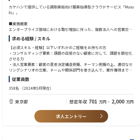
に組み込んでいく際に必要となるAI時代に適した「業務刷新の戦略／ロー
カケハシで提供している調剤薬局向け服薬指導型クラウドサービス「Musu
ドマップの策定、生成AI ReadyなKPIの設計・データモデルの設計、組織
bi」。
設計」のコンサルティングサービスを一気通貫で提供いたします。
■業務概要
■ナレッジ伴走型AIオペレーター 『X-Boost（クロスブースト）』
エンタープライズ領域における取引増加に伴った、複数法人への営業交
金融、小売り／サービス、製造業を中心としたコンタクトセンターなどの
渉、ナーチャリング掘り起こし、リード開拓を行う業務となります。大手
問い合わせ業務において複雑なB to B to Cの照会応答業務の効率化を目的
求める経験 / スキル
法人の課題や意思決定構造を把握の上、導入プロジェクトを見据えながら
とした、生成AI SaaSプラットフォームです。
各種条件の交渉を行い、成約まで担当いただきます。社内外ともに関係者
X-Boost プロダクトページ
【必須スキル・経験】以下いずれかのご経験をお持ちの方
も多く、複数関係者との調整能力や柔軟なコミュニケーション能力、およ
https://x-boost.gen-ax.co.jp/
・コンサルティング要素：課題の自覚のない顧客に対して、課題を顕在化
び交渉力が求められる業務です。
させる力
■自律型AIオペレーター『X-Ghost（クロスゴースト）』
・法人営業要素：顧客の意思決定構造把握、キーマン把握の上、適切なセ
■具体的な業務
自律型AIオペレーター『X-Ghost（クロスゴースト）』の正式提供を開始
リングシナリオの立案、チームや関係部門を巻き込んで、案件獲得までが
・新規顧客とのチャネル開拓
しました。（2025年11月）コンタクトセンターにおけるさまざまな問い
できる力。既存だけでなく新規営業経験は必須。
従業員数
・トップ層/現場のチャネルを使った実態把握とアカウントプランの作成
合わせに対し、AIオペレーターとして自律思考型で、人間らしい自然な会
・セールスマネジメント：パイプラインの把握から、適切なリード開拓か
・顧客へのヒヤリングを通じた最適な提案と条件交渉
話で音声対話を行い、人間のオペレーターと共に企業の価値貢献を担うこ
ら商談プロセスまでのアクションプランを設計できる力
358名
（2024年5月現在）
・導入プロジェクトへのスムーズなハンドオーバー
とを目指します。
・企画能力：あれば尚良。パイプライン状況から適切な営業企画やベスト
X-Ghost プレスリリース
プラクティスの標準化などが立案遂行できる力
701
2,000
東京都
想定年収
万円
~
万円
■配属チームについて
https://www.gen-ax.co.jp/news/press/20251110-01/
カケハシにおいて今後最注力領域でもある大手エンタープライズ向けのSa
【歓迎スキル・経験】
lesチーム(10名弱)へ配属を予定しています。
・Vertical SaaS事業における大型案件営業の経験
求人エントリー
チームメンバーの経歴は、大手ITコンサルタントや大手総合商社出身者、
【Mission・Value】
・業務系アプリケーション領域の営業経験
SaaSのCS経験者といった様々なバックグラウンドとなっております。
■Mission
自律に自立を融合し、次の"流れ"を生成する
【求める人物像】
・チームワークを得意とする方