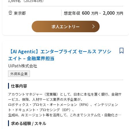
1,669名
（2025年3月）
例）研究・調査機関で環境についてのリサーチ業務に従事、環境関連のコ
ンサルタント、環境系NPOでの職務経験、企業のCSRや総務部門で環境負
600
2,000
東京都
想定年収
万円
~
万円
荷の計測経験など
②データ分析に関するスキル
③金融・経済に対する興味・関心
求人エントリー
【AI Agentic】エンタープライズ セールス アソシ
エイト – 金融業界担当
UiPath株式会社
外資系企業
仕事内容
アカウントマネジャー（営業職）として、日本に本社を置く銀行、金融サ
ービス、保険、人材サービス業界の大手企業が、
ロボティクス・プロセス・オートメーション（RPA）、インテリジェン
ト・ドキュメント・プロセシング（IDP）、
生成AI、AI エージェント等を活用して、これまでシステム化・自動化され
ていないタスクや業務プロセスを自動化することで、
求める経験 / スキル
業務プロセスを改革し、生産性やサービスの向上を実現することをご支援