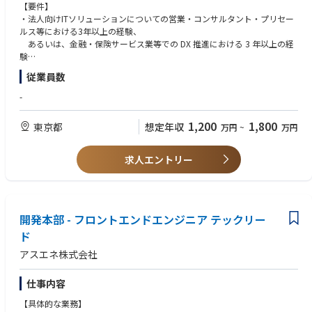
いただきます。
【要件】
・法人向けITソリューションについての営業・コンサルタント・プリセー
お客さまにお役立ちする最良の計画を策定し、お客さまやパートナーさま
ルス等における3年以上の経験、
と信頼関係を築き、
あるいは、金融・保険サービス業等での DX 推進における 3 年以上の経
弊社がお客さまにご提供する価値を最大化することに努めていただきま
験
す。
・金融・保険サービス業向けビジネスにおける 3 年以上の経験
従業員数
・RPA や AI エージェント等のテクノロジーに対する理解
私たちの高成長企業文化においては自主性の発揮とその支援が尊ばれてお
・ビジネス規模の大小不問で、お客さまや自社で戦略的とみなされる案件
-
り、
を創出からクロージングまでを自らが主導した経験
私たちの明るい未来を築いていただくと同時に、デジタル / AI トランスフ
・法人のお客さまとの信頼関係を築き、自社のご提供価値を拡大させた経
1,200
1,800
東京都
想定年収
万円
~
万円
ォーメーションを通じて、
験
お客さまのさらなる発展にご尽力いただきます。
・お客さまやパートナーさまの経営層から現場層までいかなる層とも文章
と対話でコミュニケーションできること
求人エントリー
お客さまの声を基にした製品戦略を展開しており、お客さまの声の代表と
・英語の文章に抵抗がないこと。英語でのコミュニケーションについて得
して、
意あるいは上達したいと考えていること
国内外組織横断でより良いソリューションの開発・提供にもご貢献いただ
きます。
【求める人材像】
開発本部 - フロントエンドエンジニア テックリー
・社会人歴が比較的短くても、大手企業向け営業にチャレンジしたい方
【主な職務内容】
・社内外の関係者を巻き込み、調整を図り、チームで円滑に物事を進め成
ド
・シニアな営業とチームを組み、金融・保険サービス・人材サービス業の
果を出すために必要なコミュニケーション能力をお持ちの方
アスエネ株式会社
営業活動に従事
・指示待ちではなく、自ら学び、質問し、行動できる方
・お客さまやパートナーさまの経営層や意思決定者と信頼関係を築き、戦
・お客さまの課題を深く理解し、単なる製品紹介ではなく価値提案を行い
略施策の立案や企画実行に従事
たい方
仕事内容
・中長期のアカウントプランを策定し実行することで、お客さまの目標達
・変化の速いテクノロジー領域に好奇心を持ち、継続的に学べる方
【具体的な業務】
成を支援すると同時に、弊社がお客さまにご提供する価値を最大化
・難しい局面において諦めずに最善を尽くすマインドの方