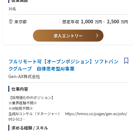
従業員数
・P/L、KPI、LTV、CAC を含む管理会計体制の構築と運用
・マネジメントのご経験
計・提案
・継続率向上、アップセル戦略、事業構造改善
30名
◾️Enterprise Solution Selling
・顧客からのヒアリングを通じた課題抽出からソリューションの商品化
【歓迎（WANT）】
・経営層との信頼関係を構築し、長期的な戦略パートナーシップを推進
・自治体・公共領域の経験
・代表や経営陣をエグゼクティブスポンサーとして巻き込み、案件戦略を
1,000
2,500
東京都
想定年収
万円
~
万円
◆組織・オペレーションの設計と仕組み化
・急成長フェーズで、事業や組織のスケールを牽引した経験
リード
・営業戦略に基づく業務/営業プロセスの整備
・複数プロダクトを横断して、事業全体の成長戦略を推進した経験
・社内外のステークホルダーをオーケストレーションし、複雑な案件を推
・KPIモニタリング、KPI実現
・経営に近い立場で、高速な意思決定を実現した経験
求人エントリー
進
・属人的な行政案件のプロジェクト運用を標準化
◾️Business Expansion & Account Growth
・営業、CS、プロダクト開発、カスタマーサクセスの横断マネジメント
【求める人物像】
・利用部門の拡大や全国代理店への展開・追加サービス提案など、エクス
・拡大フェーズに耐える組織の構築（採用、育成、評価制度）
以下のようなご経験をお持ちの方を、特に歓迎しております。
パンション戦略の立案・実行
・SaaS／スタートアップで、事業開発や事業責任者として売上・MRRを
・保険会社との共同事業・アライアンス機会の創出
◆ステークホルダーとの高度な調整
フルリモート可【オープンポジション】ソフトバン
伸ばしてきた方
・長期的なアカウント価値の最大化
・自治体職員、政府系機関、議会、地域事業者との関係構築
・事業会社で新規事業を0→1で立ち上げ、P/L責任を持たれた方
クグループ 自律思考型AI事業
◾️Sales Excellence
・顧客との折衝を通じたアップ/クロスセル、アカウントマネジメント
・公共系スタートアップ等で、公共領域の事業を自ら成長させてきた方
・アカウント攻略手法や営業プロセスの標準化・プレイブック整備
Gen-AX株式会社
・長期パートナーシップを前提とした信頼醸成の推進
・市場・競合・業界動向を踏まえた営業戦略の高度化
・エンタープライズ営業組織のベストプラクティス構築への貢献
仕事内容
【仕事の魅力】
【採用強化中のポジション】
◾️保険会社と共に、業界全体を変革する戦略を描ける
※業界経験不問※
保険会社との戦略的パートナーシップを構築し、保険業界全体の変革を推
※AI知見不問※
進する役割を担っています。単一案件の受注ではなく、「業界インフラを
生成AIコンサル（マネージャー） https://hrmos.co/pages/gen-ax/jobs/
共創する」というスケールの大きな挑戦に携わることができます。
002-012
◾️ベンダーではなく、事業会社として保険業界の変革をリードできる
生成AIコンサル（スタッフ） https://hrmos.co/pages/gen-ax/jobs/002-
システム導入を目的とした提案ではなく、AIやSaaS、BPaaSを組み合わせ
求める経験 / スキル
011
ながら経営課題を解決し、新たな価値を創出する役割を担います。SIerやI