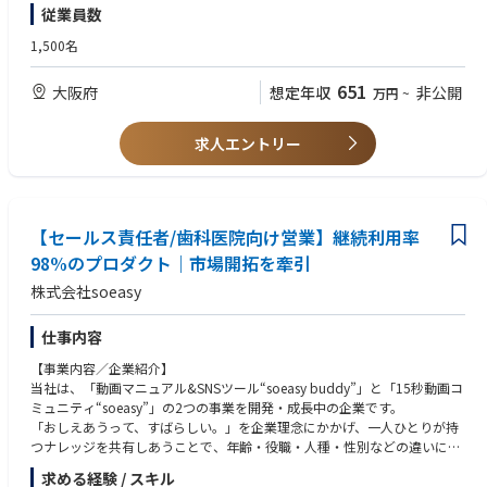
従業員数
＜歓迎要件＞
PPAサービスの例)
■経験
1,500名
https://business.ntt-west.co.jp/solution/ppa/
・環境分野での新規開拓に向けた市場分析、ターゲット選定等マーケティ
ング活動（5年以上）
651
大阪府
想定年収
非公開
万円
~
・自治体、官公庁、民間企業に対する環境分野の営業経験（5年以上）
・必須条件内容の実績
求人エントリー
■能力
・自治体業務、環境コンサルティングに関する知識
・プレゼンテーション能力を始めとする説明説得力、公共営業プロセスに
関する知識
【セールス責任者/歯科医院向け営業】継続利用率
・民間事業者向けにSBTやCDP、SSBJ等の各種制度のコンサルティングが
できる知識
98%のプロダクト｜市場開拓を牽引
株式会社soeasy
＜求める人材像＞
・柔軟性、協調性を持ち、社内外を問わず円滑なコミュニケーションが図
れる方
仕事内容
・知的好奇心が旺盛で、飽くなき探究心を持ち未知の分野へも臆すること
【事業内容／企業紹介】
なくチャレンジしていく積極性を有し、新たな市場を自ら開拓する意欲の
当社は、「動画マニュアル&SNSツール“soeasy buddy”」と「15秒動画コ
ある方
ミュニティ“soeasy”」の2つの事業を開発・成長中の企業です。
・困難な課題に直面しても一人称で解決に導くことができかつ、率先垂範
「おしえあうって、すばらしい。」を企業理念にかかげ、一人ひとりが持
で対応にあたることで周囲を統率し牽引することができる方
つナレッジを共有しあうことで、年齢・役職・人種・性別などの違いによ
るコミュニケーションの断絶を解消し、だれもが働きやすく暮らしやすい
求める経験 / スキル
社会の実現を目指しています。