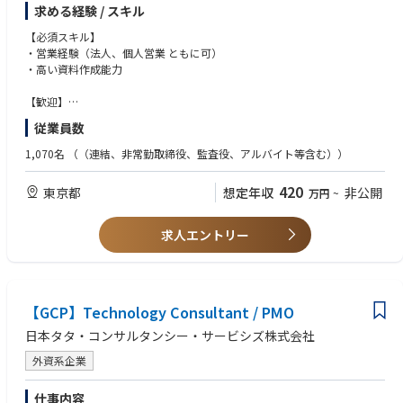
足度の確認や新たな課題の把握をし、最適なソリューションを提案
求める経験 / スキル
・新規場合に関してのアポイントは原則、マーケティングチームによって
リードを取得し、
【必須スキル】
インサイドセールスにより取得されたホットリードが 9 割以上を占める
・営業経験（法人、個人営業 ともに可）
ため、
・高い資料作成能力
コールドコール等に時間を使うことはありません。
【歓迎】
・トップ営業になった経験
従業員数
・産業保健、人事労務、安全衛生に関する経験のある方
・IT や人事コンサルティング経験
1,070名
（（連結、非常勤取締役、監査役、アルバイト等含む））
420
東京都
想定年収
非公開
万円
~
求人エントリー
【GCP】Technology Consultant / PMO
日本タタ・コンサルタンシー・サービシズ株式会社
外資系企業
仕事内容