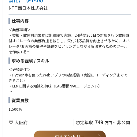
製化】（FT-19）
・Mission「次世代によりよい世界を」に共感し、主体的かつ自由に企業カ
NTT西日本株式会社
ルチャーをゼロから一緒に創りあげていきたい方
仕事内容
＜業務詳細＞
・監視・故障対応業務は別組織で実施。24時間365日の対応を行う故障受
付オペレータの業務負担を減らし、受付対応品質を向上させるため、オペ
レータ/お客様の要望や課題をヒアリングしながら解決するためのツール
を作成する
・案件毎に2名程度のチームを構築し、企画から導入までを推進。
求める経験 / スキル
・実装方法・開発納期については裁量をもって、コントロール可能。
・故障受付オペレータ等との会話をしながら要件をまとめて、設計・製造
＜必須要件＞
していく。醸成
・Python等を使ったWebアプリの構築経験（実際にコーディングまでで
きること）
・LLMに関する知識と興味（LAG蓄積やAIエージェント）
＜具体的な案件例＞
・AIを利用したオペレータ自己学習システムの構築
＜歓迎要件＞
従業員数
・OpSと連携し、条件に沿ったメールを自動通知するシステムの構築（＋
・3人以上のチームでのプロジェクトマネジメント経験（3年以上）
電話連携）など
1,500名
＜求める人材像＞
上記業務に従事後、中長期的にはご本人の希望、適性・パフォーマンス等
・利用者/お客様要望をヒアリングし、形（アプリ）へ落とし込める人
749
大阪府
想定年収
非公開
万円
~
を踏まえ、下記業務に配属する場合がある。
材。
（尚、当社では 2回/年のアサインに関する上司との対話制度があり、入社
・所掌しているツール類を管理し維持メンテのマネジメントができる人
後も定期的に将来のキャリアに関する対話の場を設けています。）
材。
求人エントリー