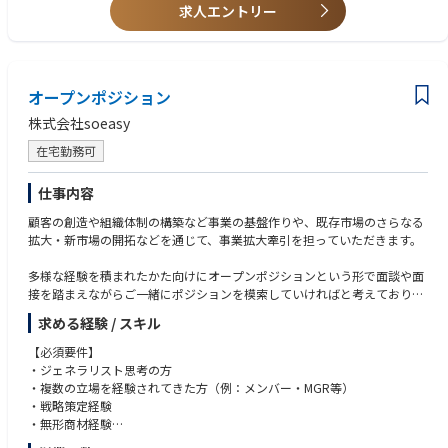
たサービスとして、多くのお客様から好評をいただいています。
今回募集する「市場開発本部」は新規市場開拓、既存戦略の最適化を目指
【求める人物像】
求人エントリー
特に、歯科業界や美容業界では継続利用率98％以上の実績を誇ります。
す組織全体の核となる部門です。
・物事を前に進めるための行動力と決断力がある方
その部門の事業責任者として、事業成長を牽引していただきます。
・収集した情報をもとに仮説を立て、実証や事業化に向けて様々なステー
【soeasyで働くやりがい・楽しさ】
常識にとらわれないアイデアと情報を活かし、事業拡大を共に目指してい
クホルダーを巻き込み推進できる方
①オンリーワンの二番煎じでない「おしえあい」プロダクトを社会に広め
ただきたいです。
・チームで業務を円滑に推進することができる柔軟性と協調性がある方
ていける。soeasy buddyはビジネスの現場で経営者があきらめている
オープンポジション
・新たな事業領域の立ち上げに責任感と夢を持ってチャレンジできる方
様々な組織課題を、おしえあいによって解決をするプロダクト。
【キャリアパス】
・アンテナ高く情報収集し、実際の活動や戦略立案に反映できる人物
株式会社soeasy
②裁量を持って新しいことに取り組める。社内では「誰のため何のため」
部長・本部長クラスへのポジションアップが可能です。
を共通言語とし、「上司が言ったから」ではなく、重要・必要なことに注
在宅勤務可
力し変化を恐れず挑戦するカルチャー。仕事に思う存分チャレンジできる
環境を提供します！
仕事内容
③社内でもおしえあいを大事にし、自分たちで重要だと思うことをフラッ
トに話し合いながら、より自立的な経営を進めていける
顧客の創造や組織体制の構築など事業の基盤作りや、既存市場のさらなる
拡大・新市場の開拓などを通じて、事業拡大牽引を担っていただきます。
【仕事内容】
セールス責任者として、弊社の主要事業「動画マニュアル&SNSツール：s
多様な経験を積まれたかた向けにオープンポジションという形で面談や面
oeasy buddy for medical」の市場拡大に携わっていただきます。顧客の
接を踏まえながらご一緒にポジションを模索していければと考えておりま
創造や組織体制の構築など、事業の基盤作りを担っていただき、既存市場
す。
求める経験 / スキル
のさらなる拡大や新市場の開拓を通じて事業拡大していただきたいと考え
ています。
▼主な業務内容例
【必須要件】
・サービス戦略 or 営業戦略立案～実行（事業達成にあたる戦略の立案
・ジェネラリスト思考の方
▼主な業務内容
（～実行））
・複数の立場を経験されてきた方（例：メンバー・MGR等）
・直販営業戦略立案～実行
・販路拡大にあたるパートナーセールス戦略立案（～実行）
・戦略策定経験
└セールス組織の事業達成にあたる戦略の立案
・上記実行にあたるオペレーションの効果検証および効率化の推進
・無形商材経験
└主要顧客へのアカウントセールス
・チームビルディングやマネジメント、組織強化
・ソリューションサービス経験