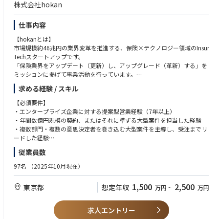
る強い情熱を満たすことができるトレーニングプログラムなど、プロフェ
株式会社hokan
ッショナルとしての更なる成長を遂げることができる数多くの機会が存在
UiPathは、エンドツーエンドの業務自動化を通じて、これまで日本企業の
します。
仕事内容
効率化と変革を支えてきました。
今、我々が注力しているのは「エージェンティックオートメーション」。
アバナードは、インクルージョン＆ダイバーシティ（I&D）の文化の醸成
【hokanとは】
AIエージェント、RPAのロボット、
に力を注ぎ、この多様性を通じて、革新性や創造性を培い、クライアント
市場規模約46兆円の業界変革を推進する、保険×テクノロジー領域のInsur
人を連携させて、企業全体の業務を安全かつ安定的に自動化することで
や社会に貢献しています。豊富な経験を持つ60,000人以上のプロフェッシ
Techスタートアップです。
す。
ョナルが世界中におり、相互に協力しながらプロジェクトを遂行するチー
「保険業界をアップデート（更新）し、アップグレード（革新）する」を
ムワークのカルチャーの中で、継続的に学ぶことができるトレーニングプ
ミッションに掲げて事業活動を行っています。
UiPath株式会社は本社直下のリージョンに昇格し、日本を最重要拠点と位
ログラムやキャリアアドバイザー制度を活用しながら、新たなキャリアを
産業の歴史も長く、国民の生活の安心・安全として機能しているインフラ
置づける戦略のもと、
求める経験 / スキル
進んでいただくことができます。
商品である保険が、必要としている個人・法人に正しく届くよう、保険を
日本から世界へソリューションを発信することを目指しています。
提供をしている企業に対してSaaS型の業務管理システムを提供していま
【必須要件】
UiPathは、好奇心旺盛で、自ら進んで動けるフットワークの軽い人材を求
チームワーク、新たなテクノロジーの習得を通じて、クライアントの問題
す。
・エンタープライズ企業に対する提案型営業経験（7年以上）
めています。
解決に応えるアバナードは、その先で私達の仕事の結果、人の働き方、コ
「保険流通のプラットフォーム」を標榜し、まずは企業の中でも数多く存
・年間数億円規模の契約、またはそれに準ずる大型案件を担当した経験
ビジネスのスピードや変化を喜びとし、互いを思いやり、ともに成長し続
ミュニケーションやコラボレーションなど真のヒューマンインパクトをも
在する保険代理店にフォーカスを当てています。
・複数部門・複数の意思決定者を巻き込む大型案件を主導し、受注までリ
けられる仲間が必要です。
たらせることができるかを原動力に日々活躍しています。
ードした経験
UiPathでエージェンティックオートメーションを実現し、共に社会を変革
【保険業界のマーケットとhokanが目指す先】
・CxOや部門長クラスとの折衝・提案経験
しましょう。
従業員数
アバナードのインクルージョン＆ダイバーシティ（I&D）に関する情報は
日本の保険市場は、生命保険が約37兆円、損害保険が約9兆円とあわせて
こちらをご覧ください。
約46兆円に達する巨大なマーケットとなっており、世界第4位の規模を誇
【歓迎要件】
97名
（2025年10月現在）
https://www.avanade.com/ja-jp/about/responsible-business
っています。国内の世帯加入率は88％を超え、日本は世界屈指の保険大国
・保険会社向けの営業またはアライアンス推進経験
となっています。
・SaaSまたはエンタープライズソフトウェアの営業経験
1,500
2,500
東京都
想定年収
＊＊
万円
~
万円
一方で保険への加入経路は、依然として自社の営業担当を通じ契約するこ
・新規市場や新規事業の立ち上げ、GTMの構築経験
とが主流です。
・営業プロセスやアカウント攻略手法の型化・仕組み化を推進した経験
アバナードではグローバルレベルで以下を共通のテーマに持ち、日々業務
保険流通において欠かせない役割を担っており、クライアントと保険をつ
求人エントリー
に取り組んでおります。
なぐ保険代理店の募集人をDXで支援することにより、誰もが正しく適切に
【求める人物像】