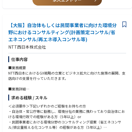
・ 企業・公共機関等のお客様へ向けたコンサルティング、ICTソリューシ
ョン提供に関わる業務
・ 通信ネットワークの構築・運用・保守、及びそれに関わる設備投資戦略
策定業務
・ アライアンスパートナーの開拓及び新サービス立ち上げサポートに関わ
【大阪】自治体もしくは民間事業者に向けた環境分
る業務
野におけるコンサルティング(計画策定コンサル/省
・その他上記業務のサポート業務、及び新規サービス開発、研究開発業
エネコンサル/再エネ導入コンサル等)
務 など
NTT西日本株式会社
※ＮＴＴ西日本からＮＴＴフィールドテクノへの在籍出向となります。
仕事内容
■業務概要
NTT西日本におけるGX戦略の立案とビジネス拡大に向けた施策の展開、支
店向けの支援を行っていただきます。
■業務詳細
・自治体および民間事業者において環境分野の取組みが加速することが想
求める経験 / スキル
定され、NTT西日本として今後のビジネス拡大に向けた新たな市場として
ＧＸ分野を開拓することがミッションとなります。
＜必須要件＞下記いずれかのご経験をお持ちの方
・自治体・官公庁等に勤務し、環境分社の業務に携わっており自治体にお
・ご入社いただいた後は、関連部署、NTTグループ関連会社とも連携し、
ける環境行政での経験がある方（5年以上）or
自治体および民間事業者におけるGXの取組み推進を目指し、戦略立案、施
・民間事業者における環境分野のコンサルティング提案（省エネコンサ
策展開、支店支援等広く、業務にリーダー的な立場で携わりチームを牽引
ル/排出量視える化コンサル等）の経験がある方（5年以上）
頂きます。