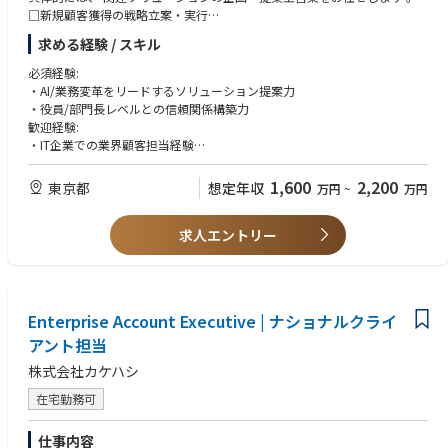
単なるSaaS提供ベンダーとしてではなく各領域において、実装で価値を出
□新規顧客獲得の戦略立案・実行
し切るプロフェッショナルが、AI時代に適合したBPR戦略やロードマップ
□再販パートナー様との協業での商談推進
の策定、データモデルの設計までを一気通貫で支援します。
求める経験 / スキル
□既存顧客の継続的サポートの推進
さらにソフトバンクのグループの事業フィールドと技術アセットも活用
□ターゲット領域および顧客に対する戦略立案・実行
必須経験:
し、理論ではなく「現場で価値を生み出すAI」を広く社会へ展開すること
□マーケティング、インサイドセールスを活用したパイプラインの増大施
・AI/業務変革をリードするソリューション提案力
で、すべてのカスタマーサービスのあり方を”革新”します。
策の立案・実行
・役員/部門長レベルとの信頼関係構築力
□パートナー協業による新規顧客開拓
歓迎経験:
■Gen-AX株式会社 カンパニーデック
・IT企業での業界顧客担当経験
https://speakerdeck.com/genax/gen-ax-gen-axzhu-shi-hui-she-kanpanid
・スタートアップ企業での営業経験、新しいビジネスモデルの構築経験
etuku
1,600
2,200
■自律思考型AIで業務改革を支援する「Gen-AX」とは。砂金CEOインタビ
東京都
想定年収
万円
~
万円
ュー
https://www.softbank.jp/sbnews/entry/20250122_01
求人エントリー
【ビジネス】
■自律思考型 AIエージェントを目指した戦略立案から コンサルティングま
Enterprise Account Executive | ナショナルクライ
でワンストップで提供
アント担当
Gen-AX株式会社では、自社データを活用して賢く育てていく、照会応答を
支援するプロダクトである『X-Boost（クロスブースト）』の提供に加
株式会社カケハシ
え、自律思考型AIの音声応対ソリューション『X-Ghost（クロスゴース
在宅勤務可
ト）』の正式提供を開始しました。（2025年11月）
自律思考型 企業向けAIエージェントのサービス開発／提供とともに、業務
仕事内容