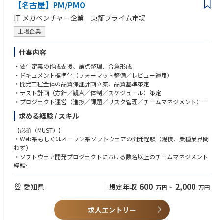
【名古屋】PM/PMO
■Value
・複数関係者との調整に苦手意識のない方
Authentic：本質の追求をあきらめない
・全体目標を理解した上で、現実的なアクションを想定し、実践できる方
IT メガベンチャー企業 東証プライム市場
Proactive：全員が前のめりに共創する
・自律自走ができる方
Asobi：余白に目を向けて遊び心を持ち続ける
・ヘルスケア／医療領域の現場課題解決に意欲のある方
上場企業
・社会への貢献意欲が高い方
“Mission・Value”に込められた想い：砂金CEOインタビュー
・スタートアップでのキャリアへの意向が強い方
仕事内容
https://note.com/gen_ax/n/n02385df11d33
・要件定義の作成支援、論点整理、合意形成
・ドキュメント標準化（フォーマット整備／レビュー運用）
・開発工程全体の品質保証計画立案、品質基準策定
・テスト計画（方針／観点／体制／スケジュール）策定
・プロジェクト運営（進捗／課題／リスク管理／チームマネジメント）
・品質／ユーザビリティ向上の改善提案、施策推進
求める経験 / スキル
・AI活用戦略の企画、導入推進、運用設計
【必須（MUST）】
・Web系もしくはオープン系ソフトウェアの開発経験（規模、業種業界問
わず）
・ソフトウェア開発プロジェクトにおける数名以上のチームマネジメント
経験
【歓迎（WANT）】
600
2,000
愛知県
想定年収
万円
~
万円
・プロジェクトマネジメント経験
・お客様との折衝経験、交渉経験
求人エントリー
・SI系のソフトウェア開発プロジェクトに携わった経験（言語問わず）