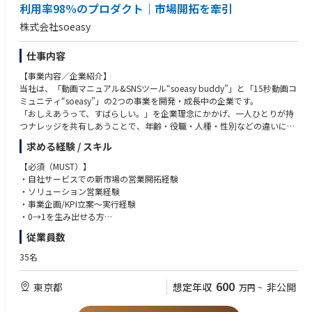
様々な組織課題を、おしえあいによって解決をするプロダクト。
利用率98%のプロダクト｜市場開拓を牽引
②裁量を持って新しいことに取り組める。社内では「誰のため何のため」
株式会社soeasy
を共通言語とし、「上司が言ったから」ではなく、重要・必要なことに注
力し変化を恐れず挑戦するカルチャー。仕事に思う存分チャレンジできる
環境を提供します！
仕事内容
③社内でもおしえあいを大事にし、自分たちで重要だと思うことをフラッ
【事業内容／企業紹介】
トに話し合いながら、より自立的な経営を進めていける
当社は、「動画マニュアル&SNSツール“soeasy buddy”」と「15秒動画コ
ミュニティ“soeasy”」の2つの事業を開発・成長中の企業です。
セールス責任者として、弊社の主要事業「動画マニュアル&SNSツール：s
「おしえあうって、すばらしい。」を企業理念にかかげ、一人ひとりが持
oeasy buddy」の市場拡大に携わっていただきます。顧客の創造や組織体
つナレッジを共有しあうことで、年齢・役職・人種・性別などの違いによ
制の構築など、事業の基盤作りを担っていただき、既存市場のさらなる拡
るコミュニケーションの断絶を解消し、だれもが働きやすく暮らしやすい
大や新市場の開拓を通じて事業拡大していただきたいと考えています。
求める経験 / スキル
社会の実現を目指しています。
▼主な業務内容
【必須（MUST）】
【サービスについて】
・直販営業戦略立案～実行
・自社サービスでの新市場の営業開拓経験
・動画マニュアル&SNSツール“soeasy buddy for medical”
└セールス組織の事業達成にあたる戦略の立案
・ソリューション営業経験
ノウハウを動画やテキストで組織内にカンタンに蓄積することで、いつで
└主要顧客へのアカウントセールス
・事業企画/KPI立案～実行経験
も簡単におしえあうことができるサービスです。
・販路拡大にあたるアライアンスセールス立案～実行
・0→1を生み出せる方
日ごろ使い慣れたSNSに近い構造ですので、直感的かつスピーディーに必
└パートナー営業戦略の立案
従業員数
要な情報を伝えることができます。
└既存パートナーとの関係性強化促進にあたる戦略実行
【歓迎（WANT）】
また、お客さまの声を基に機能の追加や改善を日々行っており、自動翻訳
└新規パートナー先の選定、開拓
・組織マネジメント経験
35名
などの最新AIも搭載しています。
・上記実行にあたるオペレーションの効果検証および効率化の推進
・チーム戦思考のかた
フローで流れ情報を簡単にストックでき、その情報を整理してしまえるた
・チームビルディングやマネジメント、組織強化
・歯科・美容・医療系に関心がある方
600
東京都
想定年収
非公開
万円
~
め、ナレッジ共有がしやすく、豊富なスタンプやコメントで見た人もリア
・高い汎用的営業スキルをお持ちの方
クションができるため、組織内のコミュニケーションを活性化できる優れ
▼本ポジションの特徴