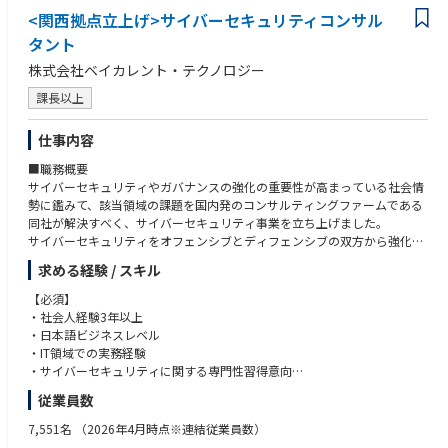
<関西拠点立上げ>サイバーセキュリティコンサル
タント
株式会社ベイカレント・テクノロジー
課長以上
仕事内容
■職務概要
サイバーセキュリティやガバナンスの強化の重要性が高まっている社会情
勢に鑑みて、該当領域の課題を国内発のコンサルティングファームである
同社が解決すべく、サイバーセキュリティ事業を立ち上げました。
サイバーセキュリティをオフェンシブとディフェンシブの双方から強化
し、あらゆる業界のリーディングカンパニーの成長に最も貢献するという
求める経験 / スキル
ミッションの実現を担っていただきます。
【必須】
■職務内容
・社会人経験3年以上
クライアントが直面する、サイバーセキュリティに関するリスクの把握か
・日本語ビジネスレベル
ら戦略構築、実行支援までのご支援を一気通貫で行っていただきます。
・IT領域での実務経験
・サイバーセキュリティに関する専門性習得意向
■プロジェクト事例
従業員数
リスク把握・評価：セキュリティ・リスクアセスメント、セキュリティリ
【歓迎】
スクの可視化、脆弱性診断・ペネトレーションテスト・TLTP実施 等
・EH/CISSP/OSCP/OSWE/CRTO/GPEN/CCSP/
7,551名
（2026年4月時点※連結従業員数）
セキュリティ戦略立案： セキュリティ高度化施策の企画、戦略実現ロード
・AWS Security/CCNP Security 等サイバーセキュリティに関する資格保有