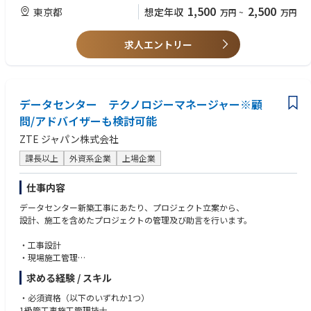
ております。
1,500
2,500
東京都
想定年収
万円
~
万円
特に旅客システムについてはグローバルでデファクトで利用されているプ
ラットフォームのナレッジを多く蓄積しており、on boardingするうえで
求人エントリー
必要なトレーニング資材を数多く整えております。
また一般的なPM/PMO/BAナレッジに加え、One TCSとしてIT / プラットフ
ォームナレッジを加えることにより、他社との差別化を図りお客様へ付加
価値を提供することができます。
データセンター テクノロジーマネージャー※顧
◆営業系基幹システム再構築◆
問/アドバイザーも検討可能
国内大手企業の基幹システム再構築案件(営業系周辺)にPMOとして参画頂
きます。
ZTE ジャパン株式会社
現行システムもわが社が構築し運用保守を実施しており、商社業務、プラ
ットフォームのナレッジは蓄積しています。
課長以上
外資系企業
上場企業
また、若手向け勉強会や事例紹介などスキル習得の環境は整備されいます
ので安心してプロジェクトをスタートして頂ける環境です。
仕事内容
また一般的なPM/PMO/BAナレッジに加え、One TCSとしてIT / プラットフ
データセンター新築工事にあたり、プロジェクト立案から、
ォームナレッジを加えることにより、
設計、施工を含めたプロジェクトの管理及び助言を行います。
他社との差別化を図りお客様へ付加価値を提供することができます。
・工事設計
・お客様側立場での営業系システム再構築プロジェクトPMO支援
・現場施工管理
- プロジェクト管理支援（QCD）
・施工計画
- ベンダ管理支援（マルチベンダ時の横連携支援など）
求める経験 / スキル
・施工計画図作成
- エンドユーザー対応（ベンダ作成資料のカスタマイズ、内容説明・解
・安全管理
説、各種調整など）
・必須資格（以下のいずれか1つ）
・工程管理
- お客様社内対応支援（稟議補足資料作成など）
1級管工事施工管理技士