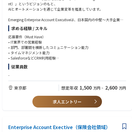
・品質管理・テスト支援
nt）」というビジョンのもと、
・移行・運用立上げ支援
AIとオートメーションを通じて企業変革を推進しています。
・会議体運営・調整
・発注者・ベンダー間の調整・合意形成のファシリテーション
Emerging Enterprise Account Executiveは、日本国内の中堅〜大手企業を
対象に、
● 提案中心型
求める経験 / スキル
新規ビジネスの創出と既存顧客の拡大を担う重要なポジションです。
・調達仕様書対応支援
応募要件（Must Have）
・構想策定・案件企画
本ポジションでは、主にパートナー経由での営業活動を中心に、
• IT業界での営業経験
・案件立上げ支援
Sales Engineer、BDR、Renewals、Partnerチームなどのクロスファンクシ
• 部門、部署間を横断したコミュニケーション能力
ョナルな組織と連携しながら、
• タイムマネジメント能力
【アバナードで働くことの魅力】
戦略的なアカウントマネジメントを推進していただきます。
• SalesforceなどCRM利用経験
・マイクロソフトテクノロジーを活用したソリューションを展開するリー
• Automation First / AI活用への興味関心
ディングカンパニーで働くこと
従業員数
【主な業務内容】
・19度目のマイクロソフト グローバル SI パートナー アワードを受賞（20
• パートナー主導の営業モデルを通じて、担当エンタープライズアカウン
歓迎要件（Nice to Have）
-
24年）
トの拡大・成長を推進
• パートナー営業経験
・充実したトレーニングプログラム（年間80時間以上、認定資格取得への
• 既存顧客のRenewalおよびUpsell / Cross-sell機会の創出
• AE, BDR、Renewal、Consultingなどのバックグラウンド
支援）
1,500
2,600
東京都
想定年収
万円
~
万円
• パートナーおよび社内関係者と連携した戦略的アカウントプランニング
• IT商材の営業経験 (B2B, B2C問わず)
・テクノロジーやスキル向上のための豊富なグローバルリソースの活用
• BDRやパートナーと連携した新規案件創出
• 英語に抵抗がない方
・全ての社員のキャリアを支援するキャリアアドバイザー制度
• Sales Engineer、Renewals、Partnerチームとの協業
求人エントリー
・風通しが良く、チームワークで仕事を進められる環境
• Salesforceを活用したパイプライン管理およびForecast運営
• MEDDPICCなどUiPath営業手法の活用
＊＊
アバナードには、あなたがお持ちの優れた知見を遺憾なく発揮できる環境
■"Agentic(エージェンティック）"の最先端で一緒に働いてみませんか？
Enterprise Account Exective（保険会社領域）
だけではなく、先進的な技術を活用した新たな経験やテクノロジーに対す
■