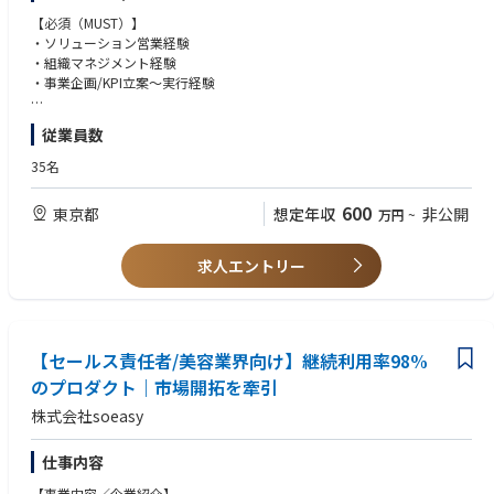
【必須（MUST）】
【サービスについて】
・ソリューション営業経験
・動画マニュアル&SNSツール“soeasy buddy for medical”
・組織マネジメント経験
ノウハウを動画やテキストで組織内にカンタンに蓄積することで、いつで
・事業企画/KPI立案～実行経験
も簡単におしえあうことができるサービスです。
日ごろ使い慣れたSNSに近い構造ですので、直感的かつスピーディーに必
【歓迎（WANT）】
従業員数
要な情報を伝えることができます。
・サービスやプロダクトの企画や運営経験
また、お客さまの声を基に機能の追加や改善を日々行っており、自動翻訳
・ご自身で考えた施策により事業を牽引された経験
35名
などの最新AIも搭載しています。
フローで流れ情報を簡単にストックでき、その情報を整理してしまえるた
【求める人物像】
600
東京都
想定年収
非公開
万円
~
め、ナレッジ共有がしやすく、豊富なスタンプやコメントで見た人もリア
・物事を前に進めるための行動力と決断力がある方
クションができるため、組織内のコミュニケーションを活性化できる優れ
・収集した情報をもとに仮説を立て、実証や事業化に向けて様々なステー
たサービスとして、多くのお客様から好評をいただいています。
クホルダーを巻き込み推進できる方
求人エントリー
特に、歯科業界や美容業界では継続利用率98％以上の実績を誇ります。
・チームで業務を円滑に推進することができる柔軟性と協調性がある方
・新たな事業領域の立ち上げに責任感と夢を持ってチャレンジできる方
【soeasyで働くやりがい・楽しさ】
・アンテナ高く情報収集し、実際の活動や戦略立案に反映できる人物
①オンリーワンの二番煎じでない「おしえあい」プロダクトを社会に広め
ていける。soeasy buddyはビジネスの現場で経営者があきらめている
【セールス責任者/美容業界向け】継続利用率98%
様々な組織課題を、おしえあいによって解決をするプロダクト。
のプロダクト｜市場開拓を牽引
②裁量を持って新しいことに取り組める。社内では「誰のため何のため」
株式会社soeasy
を共通言語とし、「上司が言ったから」ではなく、重要・必要なことに注
力し変化を恐れず挑戦するカルチャー。仕事に思う存分チャレンジできる
環境を提供します！
仕事内容
③社内でもおしえあいを大事にし、自分たちで重要だと思うことをフラッ
【事業内容／企業紹介】