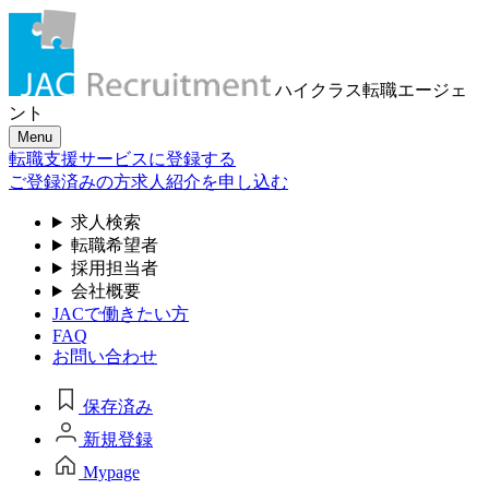
ハイクラス転職
エージェ
ント
Menu
転職支援サービスに登録する
ご登録済みの方
求人紹介を申し込む
求人検索
転職希望者
採用担当者
会社概要
JACで働きたい方
FAQ
お問い合わせ
保存済み
新規登録
Mypage