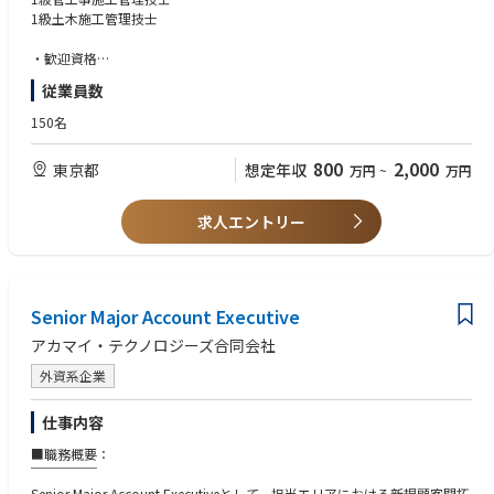
・品質管理
1級土木施工管理技士
・出来形管理
◆SAP Senior Consultant◆
・書類作成 等
上流の業務プロセスの変革やSAPなどのソリューション利用価値を最大化
・歓迎資格
するために企業・業務の在り方をコンサルテーションします。
1級建築施工管理技士
従業員数
（SAP PP/MM, SD, FI/COモジュール、S/4 HANA&, およびFioriアプリ）
1級電気工事施工管理技士
・業務／システムにおける問題点抽出と対応方針立案
技術士（総合技術管理建設もしくは電気電子）
150名
・業務改革やシステム導入プロジェクトの企画、実行
・その他、クライアント企業の課題解決に向けた支援
・上記資格に該当する建設業での実務経験5年以上
800
2,000
東京都
想定年収
万円
~
万円
・データセンター工事、コンテナ型データセンター工事経験 歓迎
◆SCM Senior Consultant (Logistics)◆
・高圧、特別高圧の電気工事に関する経験 歓迎
・ロジスティクス・コンサルタントは、顧客のサプライチェーン・マネジ
求人エントリー
メントの改善、コスト削減、
効率性向上を目的としたオペレーション戦略の立案、設計、実施を担当
します。企業データを分析し、
改善点を特定し、プロセス、技術、設備に関する提案を行う。
・顧客と緊密に連携してニーズを把握し、目標を達成するためのカスタマ
Senior Major Account Executive
イズ・ソリューションを作成する。
アカマイ・テクノロジーズ合同会社
・調達、ロジスティクス、オペレーション、データ分析各分野において、
キャッシュ、回復力、
外資系企業
成長性の加速的かつ持続可能な改善を実現することでプロジェクト目標
を達成する
仕事内容
■職務概要：
￣￣￣￣￣
【その他特徴】
Senior Major Account Executiveとして、担当エリアにおける新規顧客開拓