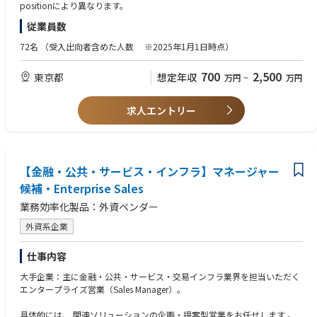
positionにより異なります。
Tベンダーでは得難い、事業会社ならではのスピード感とダイナミックな
■募集背景
挑戦をすることができます。
従業員数
現在コンサル組織5名
◾️経営陣と伴走しながら、日本を代表する保険会社を攻略できる
取引先の大手クライアント30社超え、外部委託サービスを利用しながら進
72名
（受入出向者含めた人数 ※2025年1月1日時点）
案件ごとに代表をはじめとした経営陣がエグゼクティブスポンサーとして
めているので、一緒にクライアントの課題解決をしていただける方を採用
参画します。営業個人に任せるのではなく、経営陣やプロダクトチームが
しています。
一体となって大型案件を推進するため、より高い視座でアカウントマネジ
700
2,500
東京都
想定年収
万円
~
万円
メントに取り組むことができます。
■コンサル組織の方々の入社理由
◾️営業組織そのものを創り上げるフェーズに携われる
元外資大手戦略コンサル：ＡＩの専門性を身に着けたい、組織立ち上げを
求人エントリー
現在は、保険会社向けエンタープライズ営業組織を立ち上げているフェー
やりたい
ズです。案件を獲得するだけでなく、アカウント攻略手法や営業プロセス
元外資大手戦略コンサル：ワークライフ改善・社会的インパクトを残した
を型化し、将来的な営業組織の基盤づくりにも大きく関わることができま
い、分かり易いコールセンターの自動化、コンサルは朝４～5時までずっ
す。
と働く
元BIG4シニアマネージャー：AIをやりたい、デロイトで新しいテクノロジ
【金融・公共・サービス・インフラ】マネージャー
ー領域メタバースもやっていた、
候補・Enterprise Sales
元大手外資総合系コンサルファーム若手：コンサルのPOCどまりが多く、
業務効率化製品：外資ベンダー
最後までプロダクトを提供していきたい
インタビュー記事：https://note.com/gen_ax/n/nd30155c9a953
外資系企業
【ABOUT US】https://www.gen-ax.co.jp/aboutus/
仕事内容
自立に自律を融合し、次の“流れ”を生成する ー
大手企業：主に金融・公共・サービス・交易インフラ業界を担当いただく
Gen-AX（ジェナックス）は、コンタクトセンターの複雑な実務と課題を深
エンタープライズ営業（Sales Manager）。
く理解し、自律型AIオペレーターを起点に顧客の課題を解決する変革者集
団です。
具体的には、 関連ソリューションの企画・提案型営業をお任せします 。