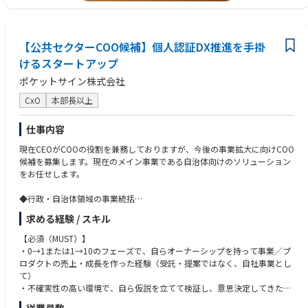
・Create a future for our people that focuses on:
保険商品を享受できる社会を目指しています。
・「保険業界をアップデートし、アップグレードする」というミッション
- Expanding your thinking
に共感いただける方
- Experimenting courageously
【業務内容】
・顧客の短期的な要望ではなく、中長期的な経営課題から最適な提案を設
- Learning and pivoting
大手損害保険会社・生命保険会社を中心としたエンタープライズアカウン
【公共セクターCOO候補】個人認証DX推進を手掛
計できる方
・Inspire greatness in our people by:
トをご担当いただきます。
・社内外の多様なステークホルダーを巻き込みながら、複雑な案件を主体
けるスタートアップ
- Empowering every voice
単なるプロダクト営業ではなく、保険会社の経営や事業戦略を起点に、AI
的に推進できる方
- Encouraging boldness
ポケットサイン株式会社
やSaaS、BPaaSなど様々なソリューションを組み合わせて設計し、中長期
・長期間の商談においても粘り強く関係構築を行い、着実に成果へつなげ
- Celebrating progress
的なパートナーシップを構築していただきます。
られる方
CxO
本部長以上
・Accelerate the impact of our people by:
また、代表をはじめとした経営陣がエグゼクティブスポンサーとして案件
・自身の成功パターンを言語化し、営業組織全体へ還元できる方
- Amazing the client
に参画するため、社内外の多様なステークホルダーを巻き込みながら、数
・高い倫理観を持ち、保険会社との長期的な信頼関係を構築できる方
仕事内容
- Prioritizing what matters
年単位の大型案件を推進していただきます。
- Acting as one
現在CEOがCOOの役割を兼務しておりますが、今後の事業拡大に向けCOO
＜具体的な業務内容＞
候補を募集します。現在のメイン事業である自治体向けのソリューション
◾️Strategic Account Planning
をお任せします。
・大手保険会社に対するアカウントプランおよびテリトリープランの策
定・実行
◆行政・自治体領域の事業統括
・保険会社の経営戦略、事業課題を理解し、中長期的なアカウント戦略を
・国や自治体との共同プロジェクトの設計、折衝、進行管理
設計
求める経験 / スキル
・社会実装を見据えた制度、コンプライアンス対応
・パイプラインおよびフォーキャストを管理し、継続的な事業成長の実現
・公共領域特有のリスク管理と品質担保
【必須（MUST）】
・0→1または1→10のフェーズで、自らオーナーシップを持って事業／プ
◾️Enterprise Solution Selling
◆事業戦略・収益モデルの構築（P/L責任）
ロダクトの売上・成長を作った経験（受託・提案ではなく、自社事業とし
・数億円規模の案件創出、提案およびクロージング
・CEOと共に経営計画、中長期の事業構造を描く
て）
・CxO、事業責任者、DX部門、営業企画、システム部門など多数のステー
・目標達成に向けた事業戦略の策定
・不確実性の高い環境で、自ら仮説を立てて検証し、意思決定してきた経
ホルダーとのリレーション構築
・行政向けプロダクト/サービスの年間計画、収益計画の策定
験
・顧客の顕在・潜在課題を整理し、経営課題に対する変革シナリオを設