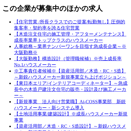
この企業が募集中のほかの求人
【住宅営業 /所長クラスでのご提案/転勤無し】圧倒的
集客率・契約率を誇る住宅営業
【木造注文住宅の施工管理・アフターメンテナンス】
成長率業界トップクラスのハウスメーカー
人事総務～業界ナンバーワンを目指す急成長企業～※
大阪勤務※
【大阪勤務】構造設計（管理職候補）※売上成長率
No.1ハウスメーカー
※工事責任者候補※【資産活用部／木造・RC・S造】
～新鋭ハウスメーカー新規事業立ち上げポジション～
【東日本エリア/インテリアコーディネーター】～急成
長中の木造戸建注文住宅の販売・設計及び施工メーカ
ー～
【新規事業 法人向け営業職】Ai-COSS事業部 新鋭
ハウスメーカー・新システム導入
【土地活用事業/建築設計】※成長ハウスメーカー新規
事業
【資産活用部／木造・RC・S造設計】～新鋭ハウスメ