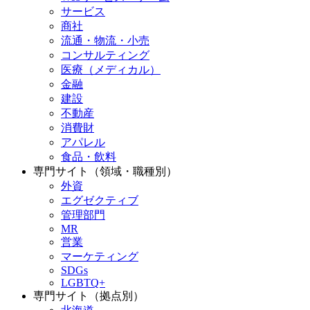
サービス
商社
流通・物流・小売
コンサルティング
医療（メディカル）
金融
建設
不動産
消費財
アパレル
食品・飲料
専門サイト（領域・職種別）
外資
エグゼクティブ
管理部門
MR
営業
マーケティング
SDGs
LGBTQ+
専門サイト（拠点別）