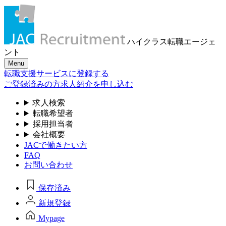
ハイクラス転職
エージェ
ント
Menu
転職支援サービスに登録する
ご登録済みの方
求人紹介を申し込む
求人検索
転職希望者
採用担当者
会社概要
JACで働きたい方
FAQ
お問い合わせ
保存済み
新規登録
Mypage