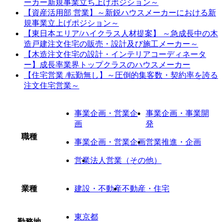
ーカー新規事業立ち上げポジション～
【資産活用部 営業】～新鋭ハウスメーカーにおける新
規事業立上げポジション～
【東日本エリア/ハイクラス人材提案】 ～急成長中の木
造戸建注文住宅の販売・設計及び施工メーカー～
【木造注文住宅の設計・インテリアコーディネータ
ー】成長率業界トップクラスのハウスメーカー
【住宅営業 /転勤無し】～圧倒的集客数・契約率を誇る
注文住宅営業～
事業企画・営業企
事業企画・事業開
画
発
職種
事業企画・営業企画
営業推進・企画
営業
法人営業（その他）
業種
建設・不動産
不動産・住宅
東京都
勤務地