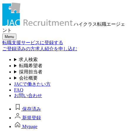
ハイクラス転職
エージェ
ント
Menu
転職支援サービスに登録する
ご登録済みの方
求人紹介を申し込む
求人検索
転職希望者
採用担当者
会社概要
JACで働きたい方
FAQ
お問い合わせ
保存済み
新規登録
Mypage