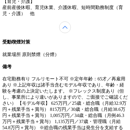
【育児・介護】
産前産後休暇、育児休業、介護休暇、短時間勤務制度（育
児・介護） 他
受動喫煙対策
就業場所 原則禁煙（分煙）
備考
在宅勤務有り フルリモート不可 ※定年年齢：65才／再雇用
あり ※上記年収は諸手当含むモデル年収であり、年齢・経
験を考慮の上決定いたします。 ※フレックス制度あり（但
し、事業所により違いがありますので、ご面接でご確認くだ
さい） 【モデル年収】 625万円／25歳・総合職（月給32.9万
円＋残業手当＋賞与） 815万円／30歳・総合職（月給38.6万
円＋残業手当＋賞与） 1,005万円／34歳・総合職（月例46.3
万円＋残業手当＋賞与） 1,135万円／37歳・管理職（月給
54.8万円＋賞与） ※総合職の残業手当は発生分を支給する