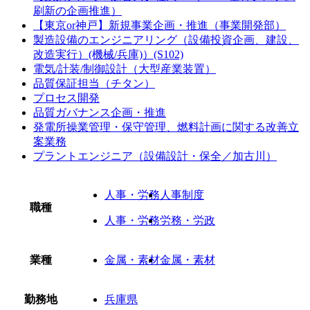
刷新の企画推進）
【東京or神戸】新規事業企画・推進（事業開発部）
製造設備のエンジニアリング（設備投資企画、建設、
改造実行）(機械/兵庫)）(S102)
電気/計装/制御設計（大型産業装置）
品質保証担当（チタン）
プロセス開発
品質ガバナンス企画・推進
発電所操業管理・保守管理、燃料計画に関する改善立
案業務
プラントエンジニア（設備設計・保全／加古川）
人事・労務
人事制度
職種
人事・労務
労務・労政
業種
金属・素材
金属・素材
勤務地
兵庫県