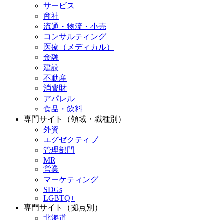
サービス
商社
流通・物流・小売
コンサルティング
医療（メディカル）
金融
建設
不動産
消費財
アパレル
食品・飲料
専門サイト（領域・職種別）
外資
エグゼクティブ
管理部門
MR
営業
マーケティング
SDGs
LGBTQ+
専門サイト（拠点別）
北海道