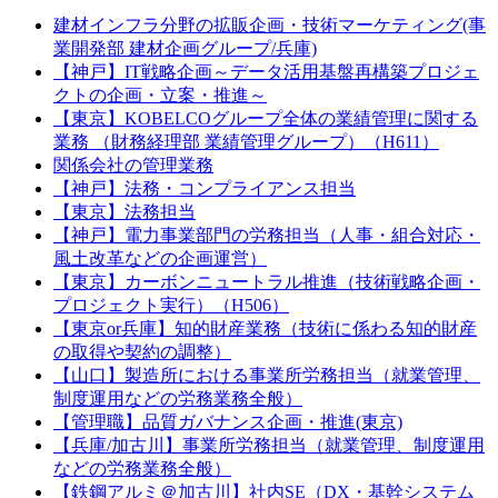
建材インフラ分野の拡販企画・技術マーケティング(事
業開発部 建材企画グループ/兵庫)
【神戸】IT戦略企画～データ活用基盤再構築プロジェ
クトの企画・立案・推進～
【東京】KOBELCOグループ全体の業績管理に関する
業務 （財務経理部 業績管理グループ）（H611）
関係会社の管理業務
【神戸】法務・コンプライアンス担当
【東京】法務担当
【神戸】電力事業部門の労務担当（人事・組合対応・
風土改革などの企画運営）
【東京】カーボンニュートラル推進（技術戦略企画・
プロジェクト実行）（H506）
【東京or兵庫】知的財産業務（技術に係わる知的財産
の取得や契約の調整）
【山口】製造所における事業所労務担当（就業管理、
制度運用などの労務業務全般）
【管理職】品質ガバナンス企画・推進(東京)
【兵庫/加古川】事業所労務担当（就業管理、制度運用
などの労務業務全般）
【鉄鋼アルミ＠加古川】社内SE（DX・基幹システム