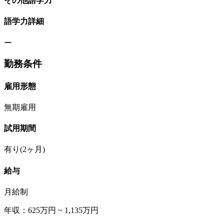
その他語学力
語学力詳細
ー
勤務条件
雇用形態
無期雇用
試用期間
有り(2ヶ月)
給与
月給制
年収：625万円 ~ 1,135万円