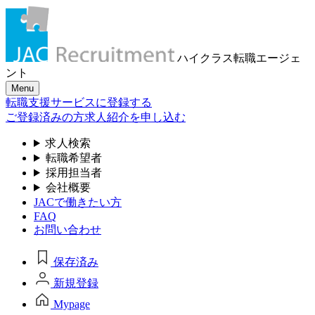
ハイクラス転職
エージェ
ント
Menu
転職支援サービスに登録する
ご登録済みの方
求人紹介を申し込む
求人検索
転職希望者
採用担当者
会社概要
JACで働きたい方
FAQ
お問い合わせ
保存済み
新規登録
Mypage