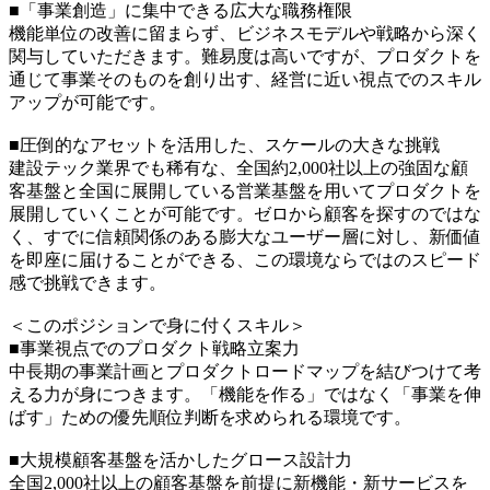
■「事業創造」に集中できる広大な職務権限
機能単位の改善に留まらず、ビジネスモデルや戦略から深く
関与していただきます。難易度は高いですが、プロダクトを
通じて事業そのものを創り出す、経営に近い視点でのスキル
アップが可能です。
■圧倒的なアセットを活用した、スケールの大きな挑戦
建設テック業界でも稀有な、全国約2,000社以上の強固な顧
客基盤と全国に展開している営業基盤を用いてプロダクトを
展開していくことが可能です。ゼロから顧客を探すのではな
く、すでに信頼関係のある膨大なユーザー層に対し、新価値
を即座に届けることができる、この環境ならではのスピード
感で挑戦できます。
＜このポジションで身に付くスキル＞
■事業視点でのプロダクト戦略立案力
中長期の事業計画とプロダクトロードマップを結びつけて考
える力が身につきます。「機能を作る」ではなく「事業を伸
ばす」ための優先順位判断を求められる環境です。
■大規模顧客基盤を活かしたグロース設計力
全国2,000社以上の顧客基盤を前提に新機能・新サービスを