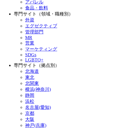
アパレル
食品・飲料
専門サイト（領域・職種別）
外資
エグゼクティブ
管理部門
MR
営業
マーケティング
SDGs
LGBTQ+
専門サイト（拠点別）
北海道
東北
北関東
横浜(神奈川)
静岡
浜松
名古屋(愛知)
京都
大阪
神戸(兵庫)