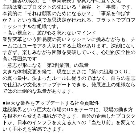
・「顧客の成功」と「事業成長」を真ん中に置く文化
主語は常にプロダクトの先にいる「顧客」と「事業」です。
本質的に「それは顧客のためになるか？」「事業を伸ばす
か？」という視点で意思決定が行われる、フラットでプロフ
ェッショナルな組織です。
・高い視座と、遊び心を忘れないマインド
業界変革という難易度の高いミッションに挑みながらも、チ
ームにはユーモアを大切にする土壌があります。深刻になり
すぎず、楽しみながら困難を突破していく、心理的安全性の
高い雰囲気です
・意志が形になる「第2創業期」の裁量
大きな体制変更を経て、現在はまさに「第2の組織づくり」
の真っ最中。決まったルールに従うのではなく、自らの意志
で仕組みや文化をアップデートできる、発展途上の組織なら
ではの圧倒的な裁量があります。
■巨大な業界をアップデートする社会貢献性
建設業界という巨大な市場のDXをテーマに、現場の働き方
を根本から変える挑戦ができます。自分の企画したプロダク
トが、日本のインフラを支える人々の「当たり前」を変えて
いく手応えを実感できます。