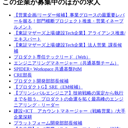
この企業が募集中のほかの求人
【営業企画/リーダー候補】事業グロースの最重要レバ
ーを握る！部門横断プロジェクト推進・営業イネーブ
ルメント
【東証マザーズ上場/建設Tech企業】アライアンス推進/
エキスパート
【東証マザーズ上場/建設Tech企業】法人営業_課長候
補
プロダクト専任テックリード（Web）
エンジニアリングマネージャー（共通基盤チーム）
SPIDER+ Workspace 共通基盤PdM
CRE部長
プロダクト開発部部長候補
【プロダクトG】SRE（EM候補）
【プリンシパルエンジニア】技術戦略の策定から執行
までを担う。プロダクトの命運を拓く最高峰のエンジ
ニアリング・リーダー
建設×ICT アカウントマネージャー（戦略営業）/大手
企業深耕
プラットフォーム開発部部長候補