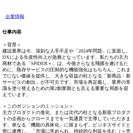
企業情報
仕事内容
＜背景＞
建設業界は今、深刻な人手不足や「2024年問題」に直面し、
DXによる生産性向上が急務となっています。私たちの主力
商材である「SPIDER＋」は、今後さらなる飛躍を遂げるた
めに、既存サービスの圧倒的な機能強化はもちろん、これま
でにない価値を提供し、大きな収益の柱となる「新商品・新
サービスの創出」が不可欠です。市場を再定義し、業界の常
識を塗り替えるための第2創業期とも言える重要な局面を迎
えています。
＜このポジションのミッション＞
主力プロダクトの進化、または次代の柱となる新規プロダク
トの企画からグロースまでを一気通貫で主導していただきま
す。単なる「機能の具体化」に留まらず、ビジネスサイドと
密に連携し、「市場に求められ、持続的な利益を生む（＝売