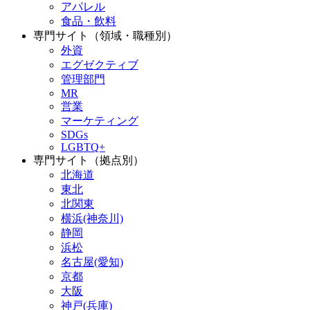
アパレル
食品・飲料
専門サイト（領域・職種別）
外資
エグゼクティブ
管理部門
MR
営業
マーケティング
SDGs
LGBTQ+
専門サイト（拠点別）
北海道
東北
北関東
横浜(神奈川)
静岡
浜松
名古屋(愛知)
京都
大阪
神戸(兵庫)