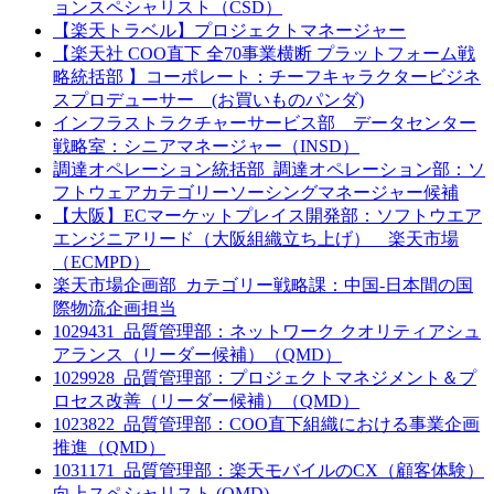
ョンスペシャリスト（CSD）
【楽天トラベル】プロジェクトマネージャー
【楽天社 COO直下 全70事業横断 プラットフォーム戦
略統括部 】コーポレート：チーフキャラクタービジネ
スプロデューサー (お買いものパンダ)
インフラストラクチャーサービス部 データセンター
戦略室：シニアマネージャー（INSD）
調達オペレーション統括部_調達オペレーション部：ソ
フトウェアカテゴリーソーシングマネージャー候補
【大阪】ECマーケットプレイス開発部：ソフトウエア
エンジニアリード（大阪組織立ち上げ） 楽天市場
（ECMPD）
楽天市場企画部_カテゴリー戦略課：中国-日本間の国
際物流企画担当
1029431_品質管理部：ネットワーク クオリティアシュ
アランス（リーダー候補）（QMD）
1029928_品質管理部：プロジェクトマネジメント＆プ
ロセス改善（リーダー候補）（QMD）
1023822_品質管理部：COO直下組織における事業企画
推進（QMD）
1031171_品質管理部：楽天モバイルのCX（顧客体験）
向上スペシャリスト (QMD)