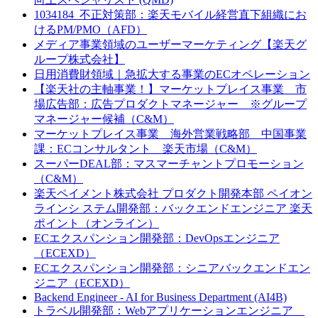
1034184_不正対策部：楽天モバイル経営直下組織にお
けるPM/PMO（AFD）
メディア事業領域のユーザーマーケティング【楽天グ
ループ株式会社】
日用消費財領域｜急拡大する事業のECオペレーション
【楽天社の主軸事業！】マーケットプレイス事業 市
場広告部：広告プロダクトマネージャー ※グループ
マネージャー候補（C&M）
マーケットプレイス事業 海外営業戦略部 中国事業
課：ECコンサルタント 楽天市場（C&M）
スーパーDEAL部：マスマーチャントプロモーション
（C&M）
楽天ペイメント株式会社 プロダクト開発本部 ペイオン
ラインシ ステム開発部：バックエンドエンジニア 楽天
ポイント（オンライン）
ECエクスパンション開発部：DevOpsエンジニア
（ECEXD）
ECエクスパンション開発部：シニアバックエンドエン
ジニア（ECEXD）
Backend Engineer - AI for Business Department (AI4B)
トラベル開発部：Webアプリケーションエンジニア