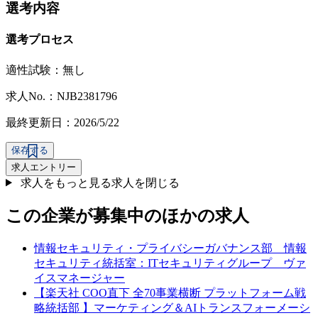
選考内容
選考プロセス
適性試験：
無し
求人No.：NJB2381796
最終更新日：2026/5/22
保存する
求人エントリー
求人をもっと見る
求人を閉じる
この企業が募集中のほかの求人
情報セキュリティ・プライバシーガバナンス部 情報
セキュリティ統括室：ITセキュリティグループ ヴァ
イスマネージャー
【楽天社 COO直下 全70事業横断 プラットフォーム戦
略統括部 】マーケティング＆AIトランスフォーメーシ