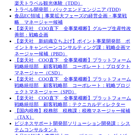
楽天トラベル観光体験（TDD）
トラベル開発部：バックエンドエンジニア (TDD)
食品EC領域｜事業拡大フェーズの経営企画・事業戦
略 マネージャー候補
【楽天社 COO直下 全事業横断】グループ生産性改
善部：戦略企画
【楽天社 新組織立ち上げ】ポイント事業開発部 ポ
イントキャンペーンコンサルティング課：戦略企画マ
ネージャー候補（PBD）
【楽天社 COO直下 全事業横断】プラットフォーム
戦略統括部 顧客戦略部 コーポレート：プロダクト
マネージャー（CSD）
【楽天社 COO直下 全事業横断】プラットフォーム
戦略統括部 顧客戦略部 コーポレート：戦略プロジ
ェクトマネージャー（SPD）
【楽天社 COO直下 全事業横断】プラットフォーム
戦略統括部 顧客戦略部：テクニカルディレクター
【国内税務】税務部 税務課：税務マネージャー候補
（TAX）
ビジネスサポート開発部ソリューション開発課：シス
テムコンサルタント