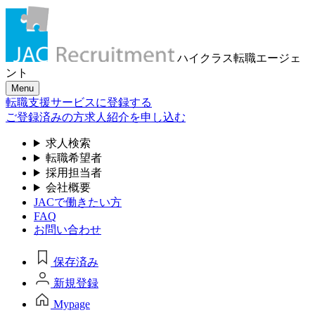
ハイクラス転職
エージェ
ント
Menu
転職支援サービスに登録する
ご登録済みの方
求人紹介を申し込む
求人検索
転職希望者
採用担当者
会社概要
JACで働きたい方
FAQ
お問い合わせ
保存済み
新規登録
Mypage