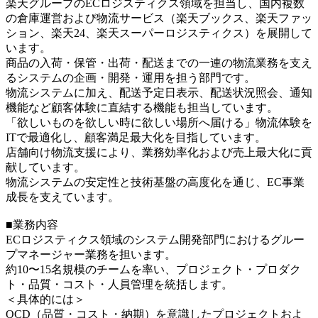
楽天グループのECロジスティクス領域を担当し、国内複数
の倉庫運営および物流サービス（楽天ブックス、楽天ファッ
ション、楽天24、楽天スーパーロジスティクス）を展開して
います。
商品の入荷・保管・出荷・配送までの一連の物流業務を支え
るシステムの企画・開発・運用を担う部門です。
物流システムに加え、配送予定日表示、配送状況照会、通知
機能など顧客体験に直結する機能も担当しています。
「欲しいものを欲しい時に欲しい場所へ届ける」物流体験を
ITで最適化し、顧客満足最大化を目指しています。
店舗向け物流支援により、業務効率化および売上最大化に貢
献しています。
物流システムの安定性と技術基盤の高度化を通じ、EC事業
成長を支えています。
■業務内容
ECロジスティクス領域のシステム開発部門におけるグルー
プマネージャー業務を担います。
約10〜15名規模のチームを率い、プロジェクト・プロダク
ト・品質・コスト・人員管理を統括します。
＜具体的には＞
QCD（品質・コスト・納期）を意識したプロジェクトおよ