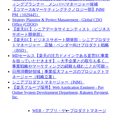
ィングプランナー メンバー/マネージャー候補
【コマース&マーケティングテクノロジー部】PdM/
PM（1029445）
Strategy Planning & Project Management - Global CDO
Office (CDOO)
【楽天EC】シニアデータサイエンティスト（ビジネス
サポート開発部）
【楽天EC】ビジネスサポート開発部：シニアプロダク
トマネージャー 店舗・ベンダー向けプロダクト戦略
（BSD）
MDセールス【楽天の注力ドメインである直営EC事業
を担っていただきます】～大手企業との取引も多く、
事業戦略やマーケティングの経験も積むことが可能～
日用消費財領域｜事業拡大フェーズのプロジェクトマ
ネージャー（戦略立案）
シニアプロダクトマネージャー（PdM）
【楽天グループ採用】Web Application Engineer - Pay
Online System Development Department, Rakuten Payment,
Inc.
WEB・アプリ・ゲー
プロダクトマネージ