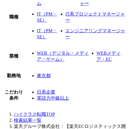
ム
ャー
IT（PM・
IT系プロジェクトマネージャ
職種
SE）
ー
IT（PM・
エンジニアリングマネージャ
SE）
ー
WEB（デジタル・メディ
WEBメディ
業種
ア・ゲーム）
ア・EC
勤務地
東京都
こだわり
日系企業
条件
英語力中級以上
ハイクラス転職TOP
検索結果一覧
楽天グループ株式会社：【楽天ECロジスティックス開