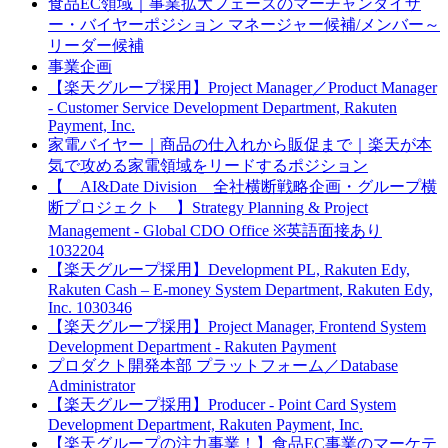
食品EC領域｜事業拡大フェーズのマーチャンダイザ
ー・バイヤーポジション マネージャー候補/メンバー～
リーダー候補
事業企画
【楽天グループ採用】Project Manager／Product Manager
- Customer Service Development Department, Rakuten
Payment, Inc.
家電バイヤー｜商品の仕入れから販促まで｜楽天が本
気で攻める家電領域をリードするポジション
【 AI&Date Division 全社横断戦略企画・グループ横
断プロジェクト 】Strategy Planning & Project
Management - Global CDO Office ※英語面接あり
1032204
【楽天グループ採用】Development PL, Rakuten Edy,
Rakuten Cash – E-money System Department, Rakuten Edy,
Inc. 1030346
【楽天グループ採用】Project Manager, Frontend System
Development Department - Rakuten Payment
プロダクト開発本部 プラットフォーム／Database
Administrator
【楽天グループ採用】Producer - Point Card System
Development Department, Rakuten Payment, Inc.
【楽天グループの注力事業！】食品EC事業のマーケテ