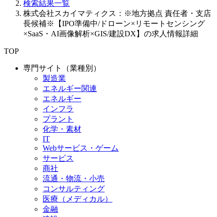
検索結果一覧
株式会社スカイマティクス：※地方拠点 責任者・支店
長候補※【IPO準備中/ドローン×リモートセンシング
×SaaS・AI画像解析×GIS/建設DX】の求人情報詳細
TOP
専門サイト（業種別）
製造業
エネルギー関連
エネルギー
インフラ
プラント
化学・素材
IT
Webサービス・ゲーム
サービス
商社
流通・物流・小売
コンサルティング
医療（メディカル）
金融