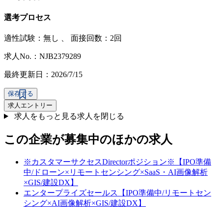
選考プロセス
適性試験：
無し
、
面接回数：2回
求人No.：NJB2379289
最終更新日：2026/7/15
保存する
求人エントリー
求人をもっと見る
求人を閉じる
この企業が募集中のほかの求人
※カスタマーサクセスDirectorポジション※【IPO準備
中/ドローン×リモートセンシング×SaaS・AI画像解析
×GIS/建設DX】
エンタープライズセールス【IPO準備中/リモートセン
シング×AI画像解析×GIS/建設DX】