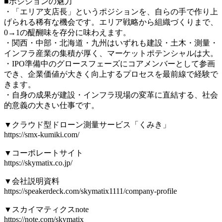
■ポジションの魅力
・「エリア支店長」というポジションを、自らの手で作り上
げられる稀有な機会です。エリア戦略から組織づくりまで、
0→1の醍醐味を存分に味わえます。
・関西・中部・北海道・九州はいずれも建設・土木・測量・
インフラ産業の集積が厚く、マーケットポテンシャルは大。
・IPO準備中のグロースフェーズにコアメンバーとして参画
でき、企業価値が大きく向上するプロセスを最前線で経験で
きます。
・自身の成果が建設・インフラ現場の変革に直結する、社会
的意義の大きい仕事です。
▼クラウド型ドローン測量サービス「くみき」
https://smx-kumiki.com/
▼コーポレートサイト
https://skymatix.co.jp/
▼会社説明資料
https://speakerdeck.com/skymatix1111/company-profile
▼スカイマティクスnote
https://note.com/skymatix