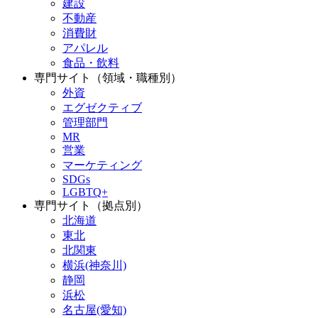
建設
不動産
消費財
アパレル
食品・飲料
専門サイト（領域・職種別）
外資
エグゼクティブ
管理部門
MR
営業
マーケティング
SDGs
LGBTQ+
専門サイト（拠点別）
北海道
東北
北関東
横浜(神奈川)
静岡
浜松
名古屋(愛知)