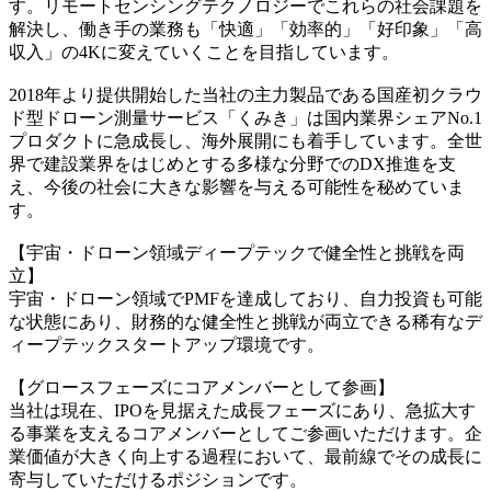
す。リモートセンシングテクノロジーでこれらの社会課題を
解決し、働き手の業務も「快適」「効率的」「好印象」「高
収入」の4Kに変えていくことを目指しています。
2018年より提供開始した当社の主力製品である国産初クラウ
ド型ドローン測量サービス「くみき」は国内業界シェアNo.1
プロダクトに急成長し、海外展開にも着手しています。全世
界で建設業界をはじめとする多様な分野でのDX推進を支
え、今後の社会に大きな影響を与える可能性を秘めていま
す。
【宇宙・ドローン領域ディープテックで健全性と挑戦を両
立】
宇宙・ドローン領域でPMFを達成しており、自力投資も可能
な状態にあり、財務的な健全性と挑戦が両立できる稀有なデ
ィープテックスタートアップ環境です。
【グロースフェーズにコアメンバーとして参画】
当社は現在、IPOを見据えた成長フェーズにあり、急拡大す
る事業を支えるコアメンバーとしてご参画いただけます。企
業価値が大きく向上する過程において、最前線でその成長に
寄与していただけるポジションです。