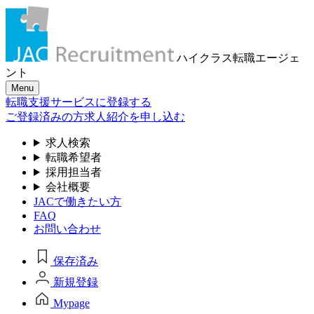
ハイクラス転職
エージェ
ント
Menu
転職支援サービスに登録する
ご登録済みの方
求人紹介を申し込む
求人検索
転職希望者
採用担当者
会社概要
JACで働きたい方
FAQ
お問い合わせ
保存済み
新規登録
Mypage