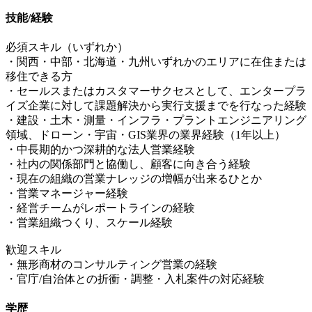
技能/経験
必須スキル（いずれか）
・関西・中部・北海道・九州いずれかのエリアに在住または
移住できる方
・セールスまたはカスタマーサクセスとして、エンタープラ
イズ企業に対して課題解決から実行支援までを行なった経験
・建設・土木・測量・インフラ・プラントエンジニアリング
領域、ドローン・宇宙・GIS業界の業界経験（1年以上）
・中長期的かつ深耕的な法人営業経験
・社内の関係部門と協働し、顧客に向き合う経験
・現在の組織の営業ナレッジの増幅が出来るひとか
・営業マネージャー経験
・経営チームがレポートラインの経験
・営業組織つくり、スケール経験
歓迎スキル
・無形商材のコンサルティング営業の経験
・官庁/自治体との折衝・調整・入札案件の対応経験
学歴