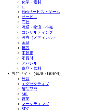
化学・素材
IT
Webサービス・ゲーム
サービス
商社
流通・物流・小売
コンサルティング
医療（メディカル）
金融
建設
不動産
消費財
アパレル
食品・飲料
専門サイト（領域・職種別）
外資
エグゼクティブ
管理部門
MR
営業
マーケティング
SDGs