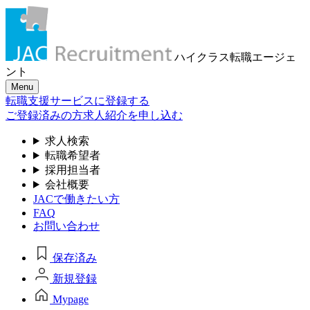
ハイクラス転職
エージェ
ント
Menu
転職支援サービスに登録する
ご登録済みの方
求人紹介を申し込む
求人検索
転職希望者
採用担当者
会社概要
JACで働きたい方
FAQ
お問い合わせ
保存済み
新規登録
Mypage