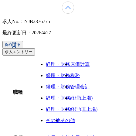
求人No.：NJB2376775
最終更新日：2026/4/27
保存する
求人エントリー
経理・財務
原価計算
経理・財務
税務
経理・財務
管理会計
職種
経理・財務
経理(上場)
経理・財務
経理(非上場)
その他
その他