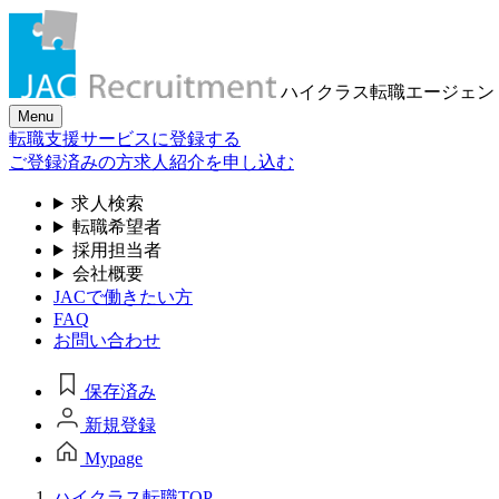
ハイクラス転職
エージェン
Menu
転職支援サービスに登録する
ご登録済みの方
求人紹介を申し込む
求人検索
転職希望者
採用担当者
会社概要
JACで働きたい方
FAQ
お問い合わせ
保存済み
新規登録
Mypage
ハイクラス転職TOP