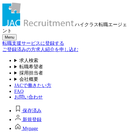
ハイクラス転職
エージェ
ント
Menu
転職支援サービスに登録する
ご登録済みの方
求人紹介を申し込む
求人検索
転職希望者
採用担当者
会社概要
JACで働きたい方
FAQ
お問い合わせ
保存済み
新規登録
Mypage