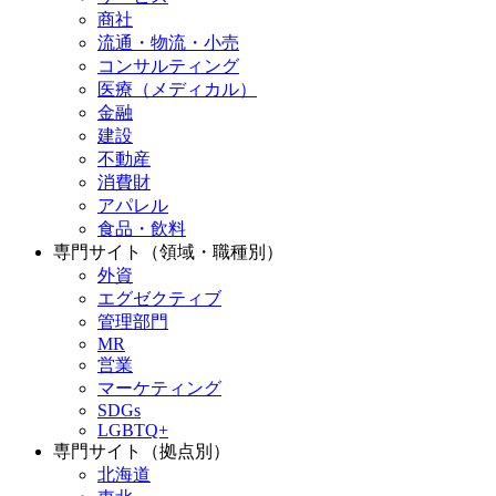
商社
流通・物流・小売
コンサルティング
医療（メディカル）
金融
建設
不動産
消費財
アパレル
食品・飲料
専門サイト（領域・職種別）
外資
エグゼクティブ
管理部門
MR
営業
マーケティング
SDGs
LGBTQ+
専門サイト（拠点別）
北海道