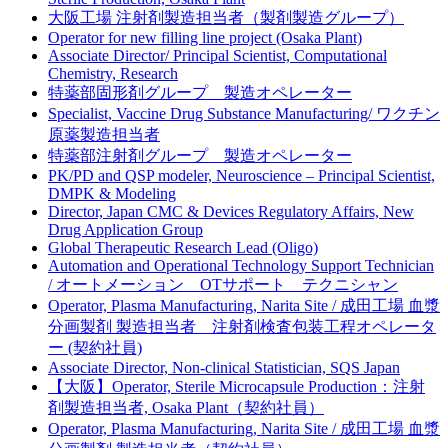
大阪工場 注射剤製造担当者（製剤製造グループ）
Operator for new filling line project (Osaka Plant)
Associate Director/ Principal Scientist, Computational
Chemistry, Research
特薬部固形剤グループ 製造オペレーター
Specialist, Vaccine Drug Substance Manufacturing/ ワクチン
原薬製造担当者
特薬部注射剤グループ 製造オペレーター
PK/PD and QSP modeler, Neuroscience – Principal Scientist,
DMPK & Modeling
Director, Japan CMC & Devices Regulatory Affairs, New
Drug Application Group
Global Therapeutic Research Lead (Oligo)
Automation and Operational Technology Support Technician
/ オートメーション OTサポート テクニシャン
Operator, Plasma Manufacturing, Narita Site / 成田工場 血漿
分画製剤 製造担当者 注射剤検査包装工程オペレータ
ー (契約社員)
Associate Director, Non-clinical Statistician, SQS Japan
【大阪】Operator, Sterile Microcapsule Production：注射
剤製造担当者, Osaka Plant（契約社員）
Operator, Plasma Manufacturing, Narita Site / 成田工場 血漿