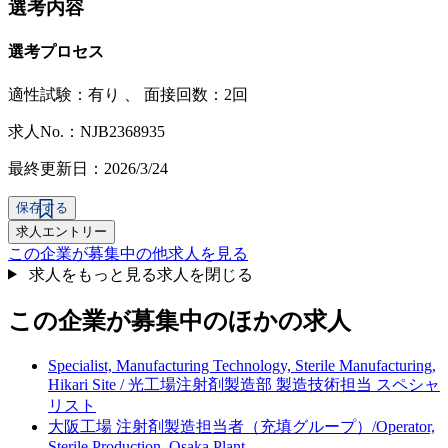
選考内容
選考プロセス
適性試験：
有り
、
面接回数：2回
求人No.：NJB2368935
最終更新日：2026/3/24
保存する
求人エントリー
この企業が募集中の他求人を見る
求人をもっと見る
求人を閉じる
この企業が募集中のほかの求人
Specialist, Manufacturing Technology, Sterile Manufacturing,
Hikari Site / 光工場注射剤製造部 製造技術担当 スペシャ
リスト
大阪工場 注射剤製造担当者（充填グループ）/Operator,
Sterile Production, Osaka Plant