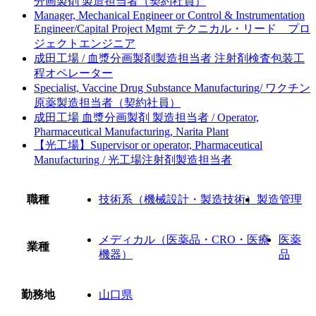
分画製剤 製造担当者（契約社員）
Manager, Mechanical Engineer or Control & Instrumentation
Engineer/Capital Project Mgmt テクニカル・リード プロ
ジェクトエンジニア
成田工場 / 血漿分画製剤製造担当者 注射剤検査包装工
程オペレーター
Specialist, Vaccine Drug Substance Manufacturing/ ワクチン
原薬製造担当者（契約社員）
成田工場 血漿分画製剤 製造担当者 / Operator,
Pharmaceutical Manufacturing, Narita Plant
【光工場】Supervisor or operator, Pharmaceutical
Manufacturing / 光工場注射剤製造担当者
職種
技術系（機械設計・製造技術）
製造管理
メディカル（医薬品・CRO・医療
医薬
業種
機器）
品
勤務地
山口県