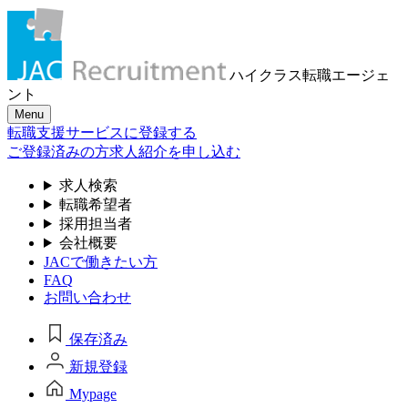
ハイクラス転職
エージェ
ント
Menu
転職支援サービスに登録する
ご登録済みの方
求人紹介を申し込む
求人検索
転職希望者
採用担当者
会社概要
JACで働きたい方
FAQ
お問い合わせ
保存済み
新規登録
Mypage