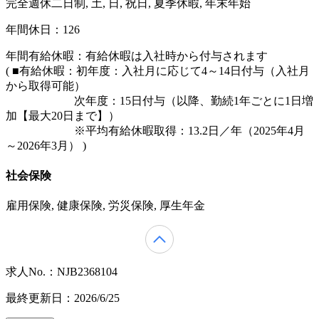
完全週休二日制, 土, 日, 祝日, 夏季休暇, 年末年始
年間休日：126
年間有給休暇：有給休暇は入社時から付与されます
( ■有給休暇：初年度：入社月に応じて4～14日付与（入社月
から取得可能）
次年度：15日付与（以降、勤続1年ごとに1日増
加【最大20日まで】）
※平均有給休暇取得：13.2日／年（2025年4月
～2026年3月） )
社会保険
雇用保険, 健康保険, 労災保険, 厚生年金
求人No.：NJB2368104
最終更新日：2026/6/25