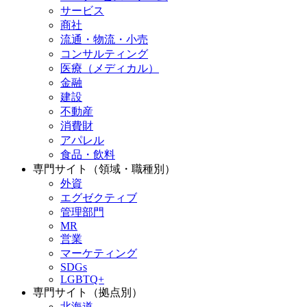
サービス
商社
流通・物流・小売
コンサルティング
医療（メディカル）
金融
建設
不動産
消費財
アパレル
食品・飲料
専門サイト（領域・職種別）
外資
エグゼクティブ
管理部門
MR
営業
マーケティング
SDGs
LGBTQ+
専門サイト（拠点別）
北海道