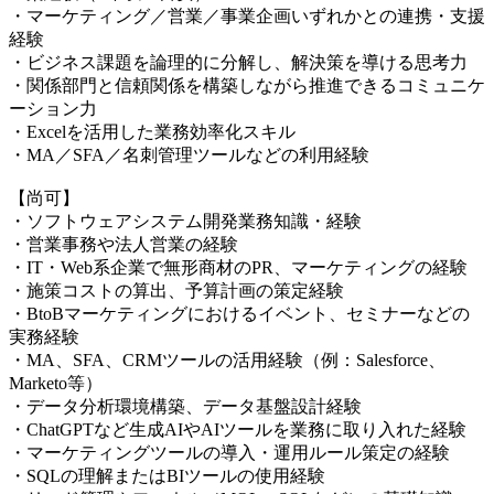
・マーケティング／営業／事業企画いずれかとの連携・支援
経験
・ビジネス課題を論理的に分解し、解決策を導ける思考力
・関係部門と信頼関係を構築しながら推進できるコミュニケ
ーション力
・Excelを活用した業務効率化スキル
・MA／SFA／名刺管理ツールなどの利用経験
【尚可】
・ソフトウェアシステム開発業務知識・経験
・営業事務や法人営業の経験
・IT・Web系企業で無形商材のPR、マーケティングの経験
・施策コストの算出、予算計画の策定経験
・BtoBマーケティングにおけるイベント、セミナーなどの
実務経験
・MA、SFA、CRMツールの活用経験（例：Salesforce、
Marketo等）
・データ分析環境構築、データ基盤設計経験
・ChatGPTなど生成AIやAIツールを業務に取り入れた経験
・マーケティングツールの導入・運用ルール策定の経験
・SQLの理解またはBIツールの使用経験