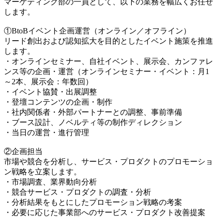
マーケティング部の一員として、以下の業務を幅広くお任せ
します。
①BtoBイベント企画運営（オンライン／オフライン）
リード創出および認知拡大を目的としたイベント施策を推進
します。
・オンラインセミナー、自社イベント、展示会、カンファレ
ンス等の企画・運営（オンラインセミナー・イベント：月1
～2本、展示会：年数回）
・イベント協賛・出展調整
・登壇コンテンツの企画・制作
・社内関係者・外部パートナーとの調整、事前準備
・ブース設計、ノベルティ等の制作ディレクション
・当日の運営・進行管理
②企画担当
市場や競合を分析し、サービス・プロダクトのプロモーショ
ン戦略を立案します。
・市場調査、業界動向分析
・競合サービス・プロダクトの調査・分析
・分析結果をもとにしたプロモーション戦略の考案
・必要に応じた事業部へのサービス・プロダクト改善提案