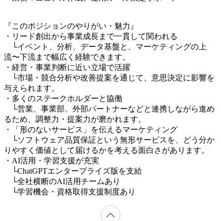
『このポジションのやりがい・魅力』
・リード創出から事業成長まで一貫して関われる
└イベント、分析、データ基盤と、マーケティングの上
流〜下流まで幅広く経験できます。
・経営・事業判断に近い立場で活躍
└市場・競合分析や改善提案を通じて、意思決定に影響を
与えられます。
・多くのステークホルダーと協働
└営業、事業部、外部パートナーなどと連携しながら進め
るため、調整力・提案力が磨かれます。
・「形のないサービス」を伝えるマーケティング
└ソフトウェア品質保証という無形サービスを、どう分か
りやすく価値として届けるかを考える面白さがあります。
・AI活用・学習支援が充実
└ChatGPTエンタープライズ版を支給
└全社横断のAI活用チームあり
└学習機会・資格取得支援制度あり