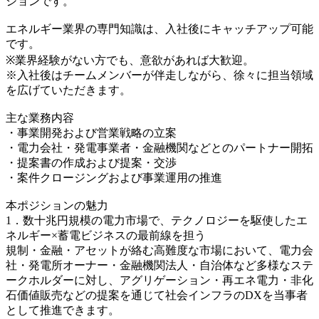
ションです。
エネルギー業界の専門知識は、入社後にキャッチアップ可能
です。
※業界経験がない方でも、意欲があれば大歓迎。
※入社後はチームメンバーが伴走しながら、徐々に担当領域
を広げていただきます。
主な業務内容
・事業開発および営業戦略の立案
・電力会社・発電事業者・金融機関などとのパートナー開拓
・提案書の作成および提案・交渉
・案件クロージングおよび事業運用の推進
本ポジションの魅力
1．数十兆円規模の電力市場で、テクノロジーを駆使したエ
ネルギー×蓄電ビジネスの最前線を担う
規制・金融・アセットが絡む高難度な市場において、電力会
社・発電所オーナー・金融機関法人・自治体など多様なステ
ークホルダーに対し、アグリゲーション・再エネ電力・非化
石価値販売などの提案を通じて社会インフラのDXを当事者
として推進できます。