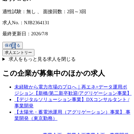
適性試験：
無し
、
面接回数：2回～3回
求人No.：NJB2364131
最終更新日：2026/7/8
保存する
求人エントリー
求人をもっと見る
求人を閉じる
この企業が募集中のほかの求人
未経験から電力市場のプロへ｜再エネ×データ運用ポ
ジション【新橋/第二新卒歓迎/アグリゲーション事業】
【デジタルソリューション事業】DXコンサルタント /
事業開発
【太陽光・蓄電池運用（アグリゲーション）事業】 事
業開発（東京勤務）