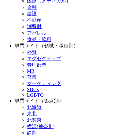
医療（メディカル）
金融
建設
不動産
消費財
アパレル
食品・飲料
専門サイト（領域・職種別）
外資
エグゼクティブ
管理部門
MR
営業
マーケティング
SDGs
LGBTQ+
専門サイト（拠点別）
北海道
東北
北関東
横浜(神奈川)
静岡