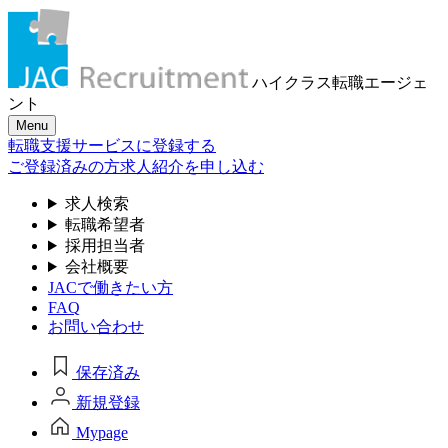
ハイクラス転職
エージェ
ント
Menu
転職支援サービスに登録する
ご登録済みの方
求人紹介を申し込む
求人検索
転職希望者
採用担当者
会社概要
JACで働きたい方
FAQ
お問い合わせ
保存済み
新規登録
Mypage