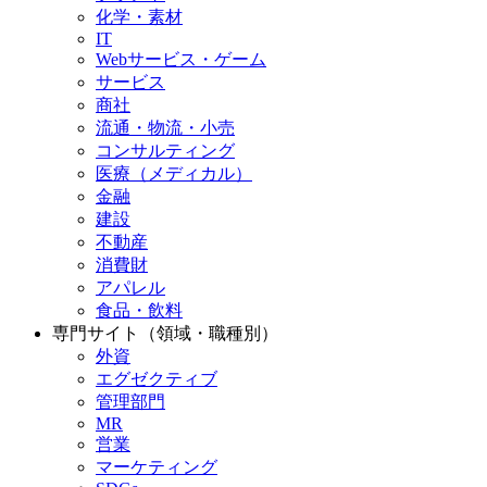
化学・素材
IT
Webサービス・ゲーム
サービス
商社
流通・物流・小売
コンサルティング
医療（メディカル）
金融
建設
不動産
消費財
アパレル
食品・飲料
専門サイト（領域・職種別）
外資
エグゼクティブ
管理部門
MR
営業
マーケティング