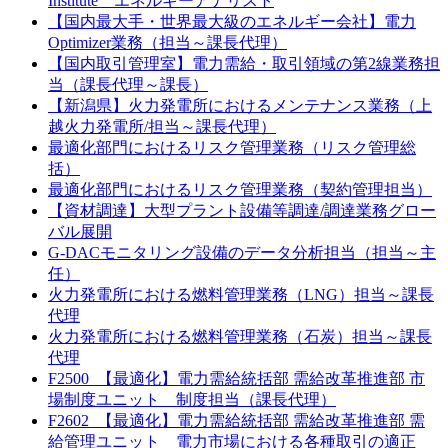
Institute エネルギーアナリスト
【国内最大手・世界最大級のエネルギー会社】電力
Optimizer業務（担当～課長代理）
【国内取引管理室】電力需給・取引領域の第2線業務担
当（課長代理～課長）
【新潟県】火力発電所におけるメンテナンス業務（上
越火力発電所/担当～課長代理）
最適化部門におけるリスク管理業務（リスク管理総
括）
最適化部門におけるリスク管理業務（契約管理担当）
【資材調達】大型プラント設備等調達/調達業務グロー
バル展開
G-DACモニタリング設備のデータ分析担当（担当～主
任）
火力発電所における燃料管理業務（LNG）担当～課長
代理
火力発電所における燃料管理業務（石炭）担当～課長
代理
F2500_【最適化】電力需給統括部 需給改革推進部 市
場制度ユニット 制度担当（課長代理）
F2602_【最適化】電力需給統括部 需給改革推進部 需
給管理ユニット 電力市場における各種取引の適正