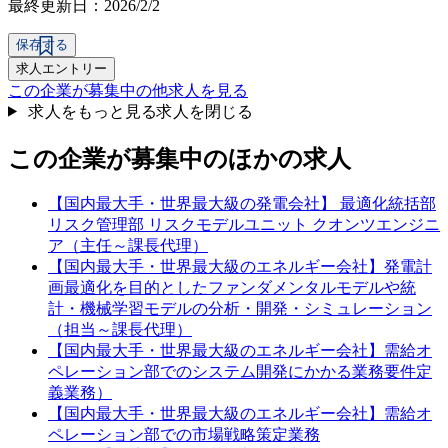
最終更新日：2026/2/2
保存する
求人エントリー
この企業が募集中の他求人を見る
求人をもっと見る
求人を閉じる
この企業が募集中のほかの求人
【国内最大手・世界最大級の発電会社】 最適化統括部
リスク管理部 リスクモデルユニット クオンツエンジニ
ア（主任～課長代理）
【国内最大手・世界最大級のエネルギー会社】発電計
画最適化を目的としたファンダメンタルモデルや統
計・機械学習モデルの分析・開発・シミュレーション
（担当～課長代理）
【国内最大手・世界最大級のエネルギー会社】需給オ
ペレーション部でのシステム開発にかかる業務要件定
義業務）
【国内最大手・世界最大級のエネルギー会社】需給オ
ペレーション部での市場戦略策定業務