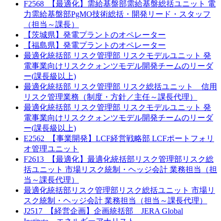
F2568_【最適化】需給基盤部需給基盤総括ユニット 電
力需給基盤部PgMO技術総括・開発リード・スタッフ
（担当～課長）
【茨城県】発電プラントのオペレーター
【福島県】発電プラントのオペレーター
最適化統括部 リスク管理部 リスクモデルユニット 発
電事業向けリスククォンツモデル開発チームのリーダ
ー(課長級以上)
最適化統括部 リスク管理部 リスク総括ユニット 信用
リスク管理業務（制度・方針／主任～課長代理）
最適化統括部 リスク管理部 リスクモデルユニット 発
電事業向けリスククォンツモデル開発チームのリーダ
ー(課長級以上)
E2562_【事業開発】LCF経営戦略部 LCFポートフォリ
オ管理ユニット
F2613_【最適化】最適化統括部リスク管理部リスク総
括ユニット 市場リスク統制・ヘッジ会計 業務担当（担
当～課長代理）
最適化統括部リスク管理部リスク総括ユニット 市場リ
スク統制・ヘッジ会計 業務担当（担当～課長代理）
J2517_【経営企画】企画統括部 JERA Global