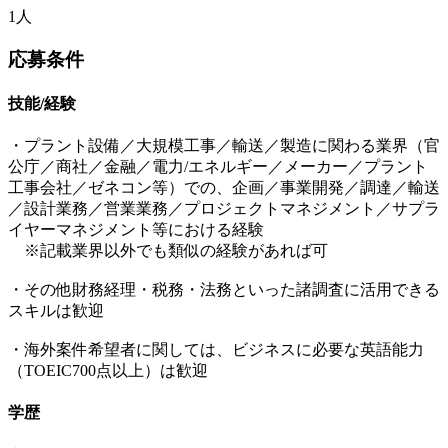
1人
応募条件
技能/経験
・プラント設備／大規模工事／輸送／製造に関わる業界（官
公庁／商社／金融／電力/エネルギー／メーカー／プラント
工事会社／ゼネコン等）での、企画／事業開発／調達／輸送
／設計業務／営業業務／プロジェクトマネジメント／サプラ
イヤーマネジメント等における経験
※記載業界以外でも類似の経験があれば可
・その他財務経理・税務・法務といった諸調査に活用できる
スキルは歓迎
・海外案件希望者に関しては、ビジネスに必要な英語能力
（TOEIC700点以上）は歓迎
学歴