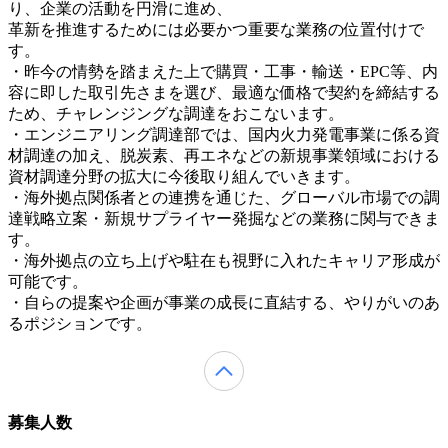
り、企業の活動を円滑に進め、
革新を推進するためには必要かつ重要な業務の位置付けで
す。
・昨今の情勢を踏まえた上で購買・工事・輸送・EPC等、内
容に即した取引先さまを選び、最適な価格で契約を締結する
ため、チャレンジングな調達をおこないます。
・エンジニアリング調達部では、国内火力発電事業に係る資
材調達の加え、脱炭素、再エネなどの新規事業領域における
資材調達分野の拡大に今後取り組んでいきます。
・海外拠点関係者との連携を通じた、グローバル市場での調
達戦略立案・新規サプライヤー発掘などの業務に関与できま
す。
・海外拠点の立ち上げや駐在も視野に入れたキャリア形成が
可能です。
・自らの提案や企画が事業の成長に直結する、やりがいのあ
るポジションです。
募集人数