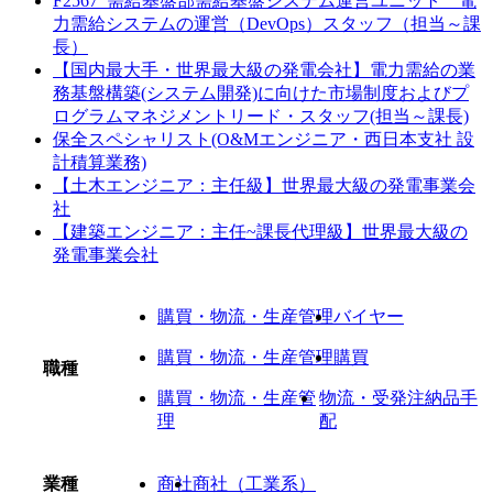
F2567_需給基盤部需給基盤システム運営ユニット 電
力需給システムの運営（DevOps）スタッフ（担当～課
長）
【国内最大手・世界最大級の発電会社】電力需給の業
務基盤構築(システム開発)に向けた市場制度およびプ
ログラムマネジメントリード・スタッフ(担当～課長)
保全スペシャリスト(O&Mエンジニア・西日本支社 設
計積算業務)
【土木エンジニア：主任級】世界最大級の発電事業会
社
【建築エンジニア：主任~課長代理級】世界最大級の
発電事業会社
購買・物流・生産管理
バイヤー
購買・物流・生産管理
購買
職種
購買・物流・生産管
物流・受発注納品手
理
配
業種
商社
商社（工業系）