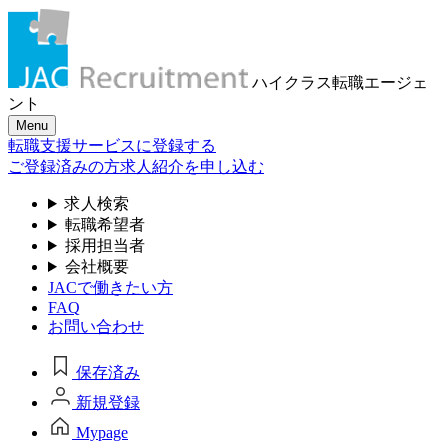
ハイクラス転職
エージェ
ント
Menu
転職支援サービスに登録する
ご登録済みの方
求人紹介を申し込む
求人検索
転職希望者
採用担当者
会社概要
JACで働きたい方
FAQ
お問い合わせ
保存済み
新規登録
Mypage