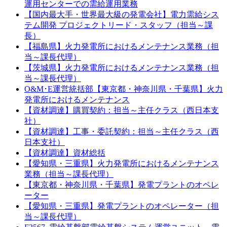
運用センターでの需給運用業務
【国内最大手・世界最大級の発電会社】電力需給シス
テム開発 プロジェクトリード・スタッフ（担当～課
長）
【福島県】火力発電所におけるメンテナンス業務（担
当～課長代理）
【茨城県】火力発電所におけるメンテナンス業務（担
当～課長代理）
O&M･E運営統括部【東京都・神奈川県・千葉県】火力
発電所におけるメンテナンス
【資材調達】購買契約：担当～主任クラス（西日本支
社）
【資材調達】工事・委託契約：担当～主任クラス（西
日本支社）
【資材調達】資材総括
【愛知県・三重県】火力発電所におけるメンテナンス
業務（担当～課長代理）
【東京都・神奈川県・千葉県】発電プラントのオペレ
ーター
【愛知県・三重県】発電プラントのオペレーター（担
当～課長代理）