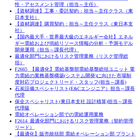
性・アセスメント管理（担当～主任）
【資材調達】工事・委託契約：担当～主任クラス（東
日本支社）
【資材調達】購買契約：担当～主任クラス（東日本支
社）
【国内最大手・世界最大級のエネルギー会社】エネル
ギー需給および供給リソース情報の分析・予測モデル
開発運用（担当～課長代理）
最適化部門におけるリスク管理業務（リスク管理総
括）
F2665_【最適化】需給基盤部需給基盤総括ユニット 電
力需給の業務基盤構築(システム開発)に向けた市場制
度対応プロジェクトリード・スタッフ(担当～課長)
石炭設備スペシャリスト(E&Cエンジニア）担当～課長
代理
保全スペシャリスト(東日本支社 設計積算)担当～課長
代理級
需給オペレーション部での需給運用業務
F2614_最適化部門におけるリスク管理業務（契約管理
リード）
【最適化】販売統括部 需給オペレーション部 プラント