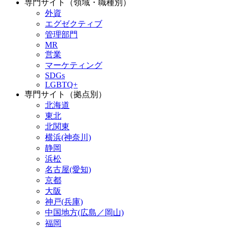
専門サイト（領域・職種別）
外資
エグゼクティブ
管理部門
MR
営業
マーケティング
SDGs
LGBTQ+
専門サイト（拠点別）
北海道
東北
北関東
横浜(神奈川)
静岡
浜松
名古屋(愛知)
京都
大阪
神戸(兵庫)
中国地方(広島／岡山)
福岡