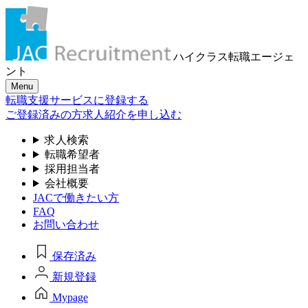
ハイクラス転職
エージェ
ント
Menu
転職支援サービスに登録する
ご登録済みの方
求人紹介を申し込む
求人検索
転職希望者
採用担当者
会社概要
JACで働きたい方
FAQ
お問い合わせ
保存済み
新規登録
Mypage