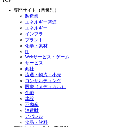
TOP
専門サイト（業種別）
製造業
エネルギー関連
エネルギー
インフラ
プラント
化学・素材
IT
Webサービス・ゲーム
サービス
商社
流通・物流・小売
コンサルティング
医療（メディカル）
金融
建設
不動産
消費財
アパレル
食品・飲料