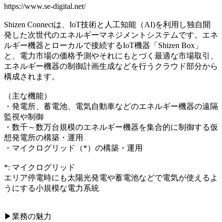
https://www.se-digital.net/
Shizen Connectは、IoT技術と人工知能（AI)を利用し独自開
発した次世代のエネルギーマネジメントシステムです。エネ
ルギー機器とローカルで接続するIoT機器「Shizen Box」
と、電力市場の価格予測やそれにもとづく最適な市場取引、
エネルギー機器の制御計画生成などを行うクラウド部分から
構成されます。
（主な機能）
・発電所、蓄電池、電気自動車などのエネルギー機器の遠隔
監視や制御
・数千～数万台規模のエネルギー機器を集合的に制御する仮
想発電所の構築・運用
・マイクログリッド（*）の構築・運用
*: マイクログリッド
エリア停電時にも太陽光発電や蓄電池などで電気が使えるよ
うにする小規模な電力系統
▶︎業務の魅力