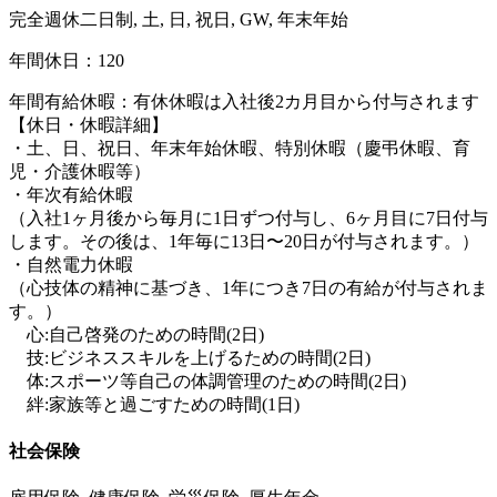
完全週休二日制, 土, 日, 祝日, GW, 年末年始
年間休日：120
年間有給休暇：有休休暇は入社後2カ月目から付与されます
【休日・休暇詳細】
・土、日、祝日、年末年始休暇、特別休暇（慶弔休暇、育
児・介護休暇等）
・年次有給休暇
（入社1ヶ月後から毎月に1日ずつ付与し、6ヶ月目に7日付与
します。その後は、1年毎に13日〜20日が付与されます。）
・自然電力休暇
（心技体の精神に基づき、1年につき7日の有給が付与されま
す。）
心:自己啓発のための時間(2日)
技:ビジネススキルを上げるための時間(2日)
体:スポーツ等自己の体調管理のための時間(2日)
絆:家族等と過ごすための時間(1日)
社会保険