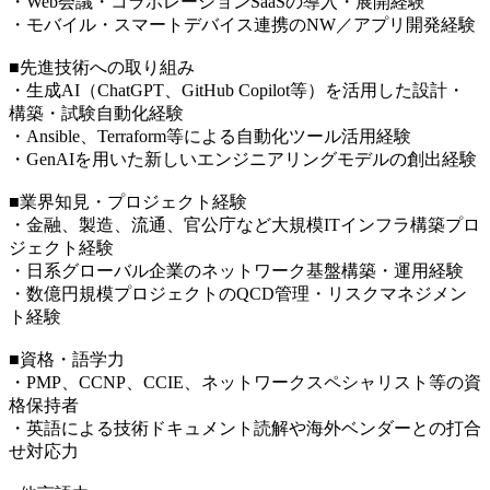
・Web会議・コラボレーションSaaSの導入・展開経験
・モバイル・スマートデバイス連携のNW／アプリ開発経験
■先進技術への取り組み
・生成AI（ChatGPT、GitHub Copilot等）を活用した設計・
構築・試験自動化経験
・Ansible、Terraform等による自動化ツール活用経験
・GenAIを用いた新しいエンジニアリングモデルの創出経験
■業界知見・プロジェクト経験
・金融、製造、流通、官公庁など大規模ITインフラ構築プロ
ジェクト経験
・日系グローバル企業のネットワーク基盤構築・運用経験
・数億円規模プロジェクトのQCD管理・リスクマネジメン
ト経験
■資格・語学力
・PMP、CCNP、CCIE、ネットワークスペシャリスト等の資
格保持者
・英語による技術ドキュメント読解や海外ベンダーとの打合
せ対応力