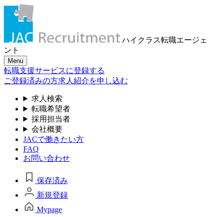
ハイクラス転職
エージェ
ント
Menu
転職支援サービスに登録する
ご登録済みの方
求人紹介を申し込む
求人検索
転職希望者
採用担当者
会社概要
JACで働きたい方
FAQ
お問い合わせ
保存済み
新規登録
Mypage