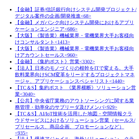
【金融】証券/信託銀行向けシステム開発プロジェクト/
デジタル案件の企画/開発推進<68>
【金融】メガバンク向けシステム開発におけるアプリ
ケーションエンジニア<686>
【大阪】《製造業》機械業界・電機業界大手お客様向
けコンサルタント<1413>
【大阪】《製造業》機械業界・電機業界大手お客様向
けアカウントセールス<960>
【金融】《集約ポスト》営業<3302>
【法人】日本のモノづくりの根幹をITで変える。大手
飲料業界向けSCM変革をリードするプロジェクトマネ
ージャ、アプリケーションスペシャリスト<1440>
【TC＆S】集約ポスト_《業界横断》ソリューション営
業<3040>
【公共】中央省庁業務のアウトソーシングに関する業
務管理・効率化のサブリーダ及びメンバ<929>
【TC＆S】AI/IoT技術を活用した地図・空間情報クラ
ウドサービスにおけるソリューション営業（セールス/
プリセールス、商品企画、プロモーションなど）
<935>
【法人】爆速アジャイル、海外ソリューション、クラ