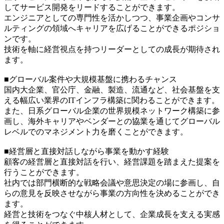
してサービス開発をリードすることができます。
エンジニアとしての専門性を活かしつつ、事業企画やコンサ
ルティングの領域へキャリアを広げることができるポジショ
ンです。
技術を軸に経営視点を持つリーダーとしての成長が期待され
ます。
■グローバル案件や大規模基盤に携わるチャンス
国内大企業、官公庁、金融、製造、流通など、社会基盤を支
える幅広い業界のITインフラ構築に関わることができます。
また、日系グローバル企業の世界規模ネットワーク構築に参
画し、海外キャリアやベンダーとの協業を通じてグローバル
レベルでのマネジメント力を磨くことができます。
■経営層と直接対話しながら事業を動かす経験
顧客の経営層と直接対話を行い、経営課題を踏まえた提案を
行うことができます。
社内では部門横断的な戦略会議や意思決定の場に参画し、自
らの意見を反映させながら事業の方向性を決めることができ
ます。
経営と技術をつなぐ中核人材として、企業成長を支える実感