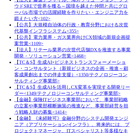
ウドSREで世界を獲る～国境を越えた仲間と共にグロ
ーバル市場での活躍経験を作りたい・エンジニア力を
鍛えたい方<102>
【公共】大規模自治体の行政・教育分野における次世
代基盤インフラシステム<355>
【公共】電力業界・ガス業界向けCX領域の新規企画提
案営業<1109>
【法人】リテール業界の次世代店舗DXを推進する事業
開発・ソリューション営業<1468>
【TC＆S】生成AI×ビジネストランスフォーメーショ
ン・コンサルタント（新規ビジネスの企画・推進～顧
客成果創出までの伴走支援）<1350/テクノロジーコン
サルティング事業部>
【TC＆S】生成AIを活用しCX変革を実現する開発リー
ダー<1349/テクノロジーコンサルティング事業部>
【金融】保険ITビジネス事業部において、事業部戦略
の立案や事業部横断施策の推進など、事業部経営を担
う戦略人財の募集<1414>
【金融】《未経験可》金融分野のシステム開発エンジ
ニア（アプリケーション/インフラ）。将来的には、プ
ロジェクトマネージャ、ITスペシャリスト等多様なキ