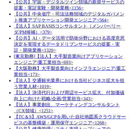
【公共】宇宙・デジタルツイン領域の新規サービスの
提案・実証実験・開発業務<1156>
【公共】中央省庁・司法法務領域のデジタルガバメン
ト推進アプリケーション開発エンジニア<564>
【法人】SAP BASISコンサルタント（メンバー/リー
ダ/PM候補）<379>
【公共】AI・データ活用で防衛分野における高度意思
決定を実現するデータドリブンサービスの提案・実
証・開発業務<1320>
[東京勤務]【法人】大手製造業向けアプリケーション
エンジニア/重工業担当<693>
【大阪勤務】大手製造業向けインフラエンジニア/重工
業担当<173>
【法人】交通観光業界における当社ビジネス拡大を担
う営業人材<1019>
【法人】決済代行および周辺サービス拡大、付加価値
向上に向けた戦略/企画/営業担当<343>
【法人】事業創出、マーケティングコンサルタント
（CX領域）<1251>
【TC＆S】AWS/GCPを用いた自社地図系クラウドサー
ビスの基盤構築・運用保守エンジニア<1268>
【公共】健康管理システム市場トップシェアの