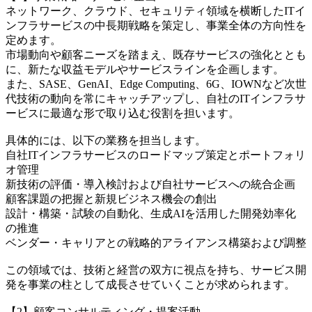
ネットワーク、クラウド、セキュリティ領域を横断したITイ
ンフラサービスの中長期戦略を策定し、事業全体の方向性を
定めます。
市場動向や顧客ニーズを踏まえ、既存サービスの強化ととも
に、新たな収益モデルやサービスラインを企画します。
また、SASE、GenAI、Edge Computing、6G、IOWNなど次世
代技術の動向を常にキャッチアップし、自社のITインフラサ
ービスに最適な形で取り込む役割を担います。
具体的には、以下の業務を担当します。
自社ITインフラサービスのロードマップ策定とポートフォリ
オ管理
新技術の評価・導入検討および自社サービスへの統合企画
顧客課題の把握と新規ビジネス機会の創出
設計・構築・試験の自動化、生成AIを活用した開発効率化
の推進
ベンダー・キャリアとの戦略的アライアンス構築および調整
この領域では、技術と経営の双方に視点を持ち、サービス開
発を事業の柱として成長させていくことが求められます。
【2】顧客コンサルティング・提案活動