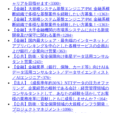
ャリアを目指せます<3300>
【金融】大規模システム基盤エンジニア/PM_金融系横
断組織で多様な基盤案件を経験したい方募集！<1363>
【金融】大規模システム基盤エンジニア/PM_金融系横
断組織で多様な基盤案件を経験したい方募集！<1363>
【金融】大手金融機関の市場系システムにおける新規
開発及び保守に関わる案件<1284>
【金融】国内最大シェア・最先端のインターネット／
アプリバンキングを中心とした各種サービスの企画お
よび銀行／企業向け営業<363>
【公共】防衛・安全保障向け衛星データ活用コンサル
タント営業<243>
【金融】金融業界（銀行、保険、カード等）向けAI＆
データ活用コンサルタント／データサイエンティスト
／AIエンジニア<376>
【法人】《成長率年約30％》NTTデータの注力オファ
リング。企業経営の根幹である会計・経営管理領域の
コンサルタントとして、あなたの経験を活かしてお客
様の業務改革に貢献しともに成長しませんか？<164>
【公共】防衛・安全保障領域の大規模インフラ開発・
プロジェクトマネジメント<1096>