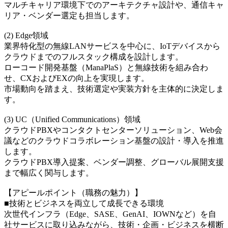
マルチキャリア環境下でのアーキテクチャ設計や、通信キャ
リア・ベンダー選定も担当します。
(2) Edge領域
業界特化型の無線LANサービスを中心に、IoTデバイスから
クラウドまでのフルスタック構成を設計します。
ローコード開発基盤（ManaPlaS）と無線技術を組み合わ
せ、CXおよびEXの向上を実現します。
市場動向を踏まえ、技術選定や実装方針を主体的に決定しま
す。
(3) UC（Unified Communications）領域
クラウドPBXやコンタクトセンターソリューション、Web会
議などのクラウドコラボレーション基盤の設計・導入を推進
します。
クラウドPBX導入提案、ベンダー調整、グローバル展開支援
まで幅広く関与します。
【アピールポイント（職務の魅力）】
■技術とビジネスを両立して成長できる環境
次世代インフラ（Edge、SASE、GenAI、IOWNなど）を自
社サービスに取り込みながら、技術・企画・ビジネスを横断