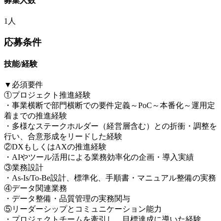
募集人数
1人
応募条件
技能/経験
▼必須要件
①プロジェクト推進経験
・事業横断で部門横断での要件定義～PoC～本番化～運用定
着までの推進経験
・多様なステークホルダー（経営層含む）との折衝・調整を
行い、合意形成をリードした経験
②DXもしくはAXの推進経験
・AIやツール活用による業務効率化の企画・導入実績
③業務設計
・As-Is/To-Be設計、標準化、手順書・マニュアル整備の実務
④データ関連業務
・データ整備・品質管理の実務関与
⑤リーダーシップとコミュニケーション能力
・プロジェクトチームを牽引し、目標達成に導いた経験