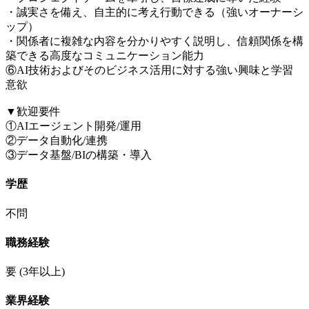
・誠実さを備え、自主的に考え行動できる（強いオーナーシ
ップ）
・関係者に複雑な内容を分かりやすく説明し、信頼関係を構
築できる高度なコミュニケーション能力
⑥AI技術およびそのビジネス活用に対する強い興味と学習
意欲
▼歓迎要件
①AIエージェント開発/運用
②データ自動化/連携
③データ基盤/BIの構築・導入
学歴
不問
職務経験
要
(3年以上)
業界経験