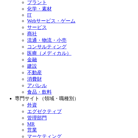
プラント
化学・素材
IT
Webサービス・ゲーム
サービス
商社
流通・物流・小売
コンサルティング
医療（メディカル）
金融
建設
不動産
消費財
アパレル
食品・飲料
専門サイト（領域・職種別）
外資
エグゼクティブ
管理部門
MR
営業
マーケティング