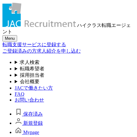
ハイクラス転職
エージェ
ント
Menu
転職支援サービスに登録する
ご登録済みの方
求人紹介を申し込む
求人検索
転職希望者
採用担当者
会社概要
JACで働きたい方
FAQ
お問い合わせ
保存済み
新規登録
Mypage