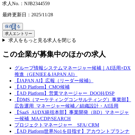
求人No.：NJB2344559
最終更新日：2025/11/28
保存する
求人エントリー
求人をもっと見る
求人を閉じる
この企業が募集中のほかの求人
グループ情報システムマネージャー候補｜AI活用×DX
推進（GENIEE＆JAPAN AI）
【JAPAN AI】広報（リーダー候補）
【AD Platform】CMO候補
【AD Platform】営業マネージャー_DOOH/DSP
【DMS（マーケティングコンサルティング）事業部】
広告運用_マネージャー候補／組織設計・AI活用
【SaaS_AI/DX統括本部】事業開発（BD）マネージャ
ー候補_MA/CDP/SEARCH
プロジェクトマネージャー＿SFA/ CRM
【AD Platform世界No1を目指す】アカウントプランナ