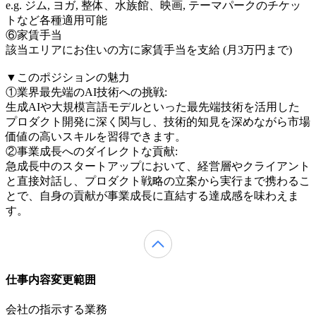
e.g. ジム, ヨガ, 整体、水族館、映画, テーマパークのチケッ
トなど各種適用可能
⑥家賃手当
該当エリアにお住いの方に家賃手当を支給 (月3万円まで)
▼このポジションの魅力
①業界最先端のAI技術への挑戦:
生成AIや大規模言語モデルといった最先端技術を活用した
プロダクト開発に深く関与し、技術的知見を深めながら市場
価値の高いスキルを習得できます。
②事業成長へのダイレクトな貢献:
急成長中のスタートアップにおいて、経営層やクライアント
と直接対話し、プロダクト戦略の立案から実行まで携わるこ
とで、自身の貢献が事業成長に直結する達成感を味わえま
す。
仕事内容変更範囲
会社の指示する業務