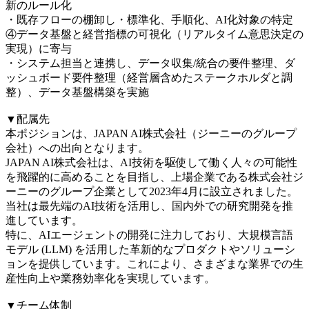
新のルール化
・既存フローの棚卸し・標準化、手順化、AI化対象の特定
④データ基盤と経営指標の可視化（リアルタイム意思決定の
実現）に寄与
・システム担当と連携し、データ収集/統合の要件整理、ダ
ッシュボード要件整理（経営層含めたステークホルダと調
整）、データ基盤構築を実施
▼配属先
本ポジションは、JAPAN AI株式会社（ジーニーのグループ
会社）への出向となります。
JAPAN AI株式会社は、AI技術を駆使して働く人々の可能性
を飛躍的に高めることを目指し、上場企業である株式会社ジ
ーニーのグループ企業として2023年4月に設立されました。
当社は最先端のAI技術を活用し、国内外での研究開発を推
進しています。
特に、AIエージェントの開発に注力しており、大規模言語
モデル (LLM) を活用した革新的なプロダクトやソリューシ
ョンを提供しています。これにより、さまざまな業界での生
産性向上や業務効率化を実現しています。
▼チーム体制