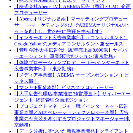
【株式会社AbemaTV】D2Cマーケティング
【株式会社AbemaTV】ABEMA広告（番組・CM）企画
プロデューサー
【Abemaオリジナル番組】マーケティングプロデュー
サー ~マーケティングの力でABEMAオリジナルのヒ
ットを創出し、世の中に熱狂を生み出す~
【インターネット広告事業本部】（コンサルタント）
Google Yahoo!のメディアコンサルタント兼セールス
【管理会計/大手広告代理店/年売上高8,000億】サイバ
ーエージェント_事業経理ポジション(東京勤務)
【体験プロモーションプロデューサー/インターネット
広告事業本部】（東京勤務）
【メディア事業部】ABEMA オープンポジション（ ビ
ジネス職 ）
【マンガIP事業本部】ビジネスプロデューサー
【大手広告代理店/事業推進/経営層直下】サイバーエー
ジェント_経営管理企画ポジション
【プロジェクトマネージャー職／インターネット広告
事業本部／AIオペレーションテクノロジー本部】広告
事業のAI実装を牽引するプロジェクトマネージャー(東
京勤務)
【データ分析に基づいた新規事業開発】クライアント