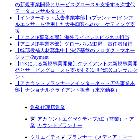
の新規事業開発とサービスグロースを支援する次世代
データコンサルタント
【インターネット広告事業本部】(プランナー)インフ
ルエンサーを活用した大手顧客へのマーケティング支
援
【アニメIP事業本部】海外ライセンスビジネス担当
【アニメIP事業本部】グローバルMD局 責任者候補
【幹部候補人材募集中】決済基盤のプロダクトマネー
ジャー/Payment
【DXによる新規事業開発】クライアントの新規事業開
発とサービスグロースを支援する次世代DXコンサルタ
ント
【アカウントプランナー／インターネット広告事業本
部】ナショナルクライアント担当（東京勤務）
営業
代理店営業
営
アカウントエグゼクティブAE（営業）・ア
業
カウントプランナー
クリエイティブ
プランナー（メディア・マー