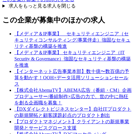
求人をもっと見る
求人を閉じる
この企業が募集中のほかの求人
【メディア＆IP事業】 セキュリティエンジニア（セ
キュリティコンサルティング/事業伴走）強固なセキュ
リティ基盤の構築を推進
【メディア＆IP事業】 セキュリティエンジニア（IT
Security & Governance）強固なセキュリティ基盤の構築
を推進
【インターネット広告事業本部】数十億〜数百億の予
算を動かす！OOH×データ活用ソリューションセール
ス
【株式会社AbemaTV】ABEMA広告（番組・CM）企画
プロデューサー/番組制作×広告の力で、世の中に熱狂
を創る企画職を募集！
【DXダイレクトビジネスセンター】自社ITプロダクト
の新規開拓と顧客課題起点のプロダクト創出
【プロダクトマネジメント】クライアントの新規事業
開発とサービスグロース支援