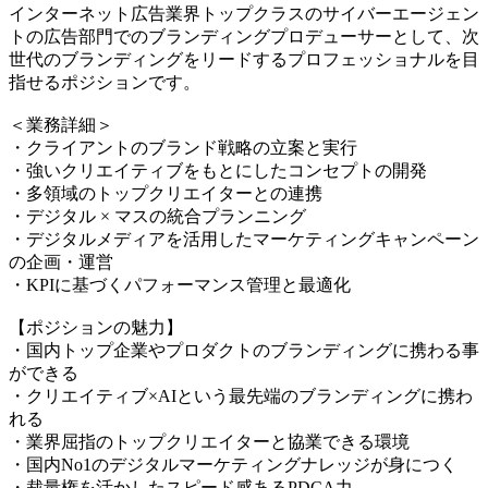
インターネット広告業界トップクラスのサイバーエージェン
トの広告部門でのブランディングプロデューサーとして、次
世代のブランディングをリードするプロフェッショナルを目
指せるポジションです。
＜業務詳細＞
・クライアントのブランド戦略の立案と実行
・強いクリエイティブをもとにしたコンセプトの開発
・多領域のトップクリエイターとの連携
・デジタル × マスの統合プランニング
・デジタルメディアを活用したマーケティングキャンペーン
の企画・運営
・KPIに基づくパフォーマンス管理と最適化
【ポジションの魅力】
・国内トップ企業やプロダクトのブランディングに携わる事
ができる
・クリエイティブ×AIという最先端のブランディングに携わ
れる
・業界屈指のトップクリエイターと協業できる環境
・国内No1のデジタルマーケティングナレッジが身につく
・裁量権を活かしたスピード感あるPDCA力