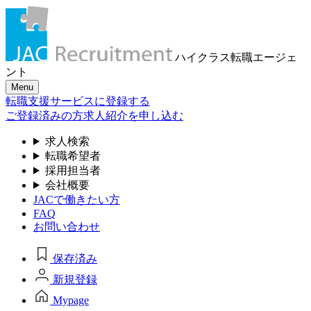
ハイクラス転職
エージェ
ント
Menu
転職支援サービスに登録する
ご登録済みの方
求人紹介を申し込む
求人検索
転職希望者
採用担当者
会社概要
JACで働きたい方
FAQ
お問い合わせ
保存済み
新規登録
Mypage