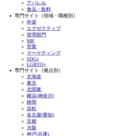
アパレル
食品・飲料
専門サイト（領域・職種別）
外資
エグゼクティブ
管理部門
MR
営業
マーケティング
SDGs
LGBTQ+
専門サイト（拠点別）
北海道
東北
北関東
横浜(神奈川)
静岡
浜松
名古屋(愛知)
京都
大阪
神戸(兵庫)