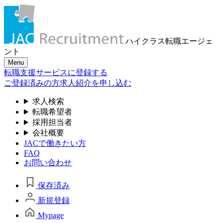
ハイクラス転職
エージェ
ント
Menu
転職支援サービスに登録する
ご登録済みの方
求人紹介を申し込む
求人検索
転職希望者
採用担当者
会社概要
JACで働きたい方
FAQ
お問い合わせ
保存済み
新規登録
Mypage