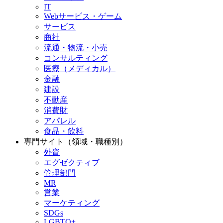
IT
Webサービス・ゲーム
サービス
商社
流通・物流・小売
コンサルティング
医療（メディカル）
金融
建設
不動産
消費財
アパレル
食品・飲料
専門サイト（領域・職種別）
外資
エグゼクティブ
管理部門
MR
営業
マーケティング
SDGs
LGBTQ+