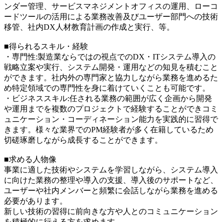
ンダー管理、サービスマネジメントオフィスの運用、ローコ
ードツールの活用による業務改善及びユーザー部門への技術
移管、社内DX人材教育計画の作成と実行、等。
■得られるスキル・経験
・専門性:製造業ならではの視点でのDX・ITシステム導入の
戦略立案や実行、システム開発・運用などの知見を積むこと
ができます。社内外の専門家と協力しながら業務を進めるた
め特定領域での専門性を身に着けていくことも可能です。
・ビジネススキル:任される業務の範囲が広く企画から開発
や運用までを複数のプロジェクトで経験することができコミ
ュニケーション・コーディネーション能力を実践的に習得で
きます。様々な業界でのPM経験者が多く在籍しているため
切磋琢磨しながら成長することができます。
■求める人物像
事業に適した技術やシステムを学習しながら、システム導入
に向けた業務の整理や導入の支援、導入後のサポートなど、
ユーザーや社内メンバーと頻繁に会話しながら業務を進める
必要があります。
新しい技術の習得に前向きな方や人とのコミュニケーション
を積極的に行える方を求めます。