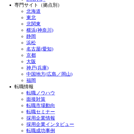
専門サイト（拠点別）
北海道
東北
北関東
横浜(神奈川)
静岡
浜松
名古屋(愛知)
京都
大阪
神戸(兵庫)
中国地方(広島／岡山)
福岡
転職情報
転職ノウハウ
面接対策
転職市場動向
転職セミナー
採用企業情報
採用企業インタビュー
転職成功事例