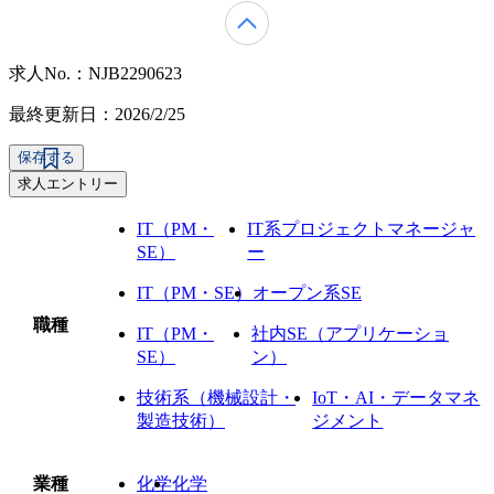
求人No.：NJB2290623
最終更新日：2026/2/25
保存する
求人エントリー
IT（PM・
IT系プロジェクトマネージャ
SE）
ー
IT（PM・SE）
オープン系SE
職種
IT（PM・
社内SE（アプリケーショ
SE）
ン）
技術系（機械設計・
IoT・AI・データマネ
製造技術）
ジメント
業種
化学
化学