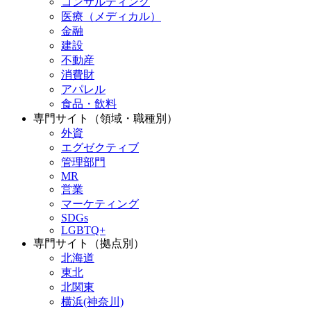
コンサルティング
医療（メディカル）
金融
建設
不動産
消費財
アパレル
食品・飲料
専門サイト（領域・職種別）
外資
エグゼクティブ
管理部門
MR
営業
マーケティング
SDGs
LGBTQ+
専門サイト（拠点別）
北海道
東北
北関東
横浜(神奈川)