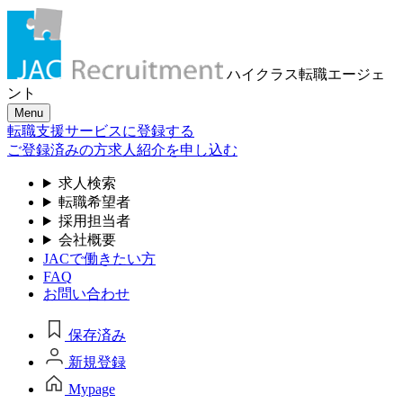
ハイクラス転職
エージェ
ント
Menu
転職支援サービスに登録する
ご登録済みの方
求人紹介を申し込む
求人検索
転職希望者
採用担当者
会社概要
JACで働きたい方
FAQ
お問い合わせ
保存済み
新規登録
Mypage