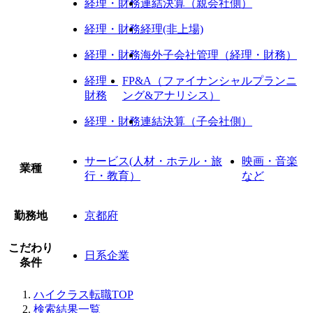
経理・財務
連結決算（親会社側）
経理・財務
経理(非上場)
経理・財務
海外子会社管理（経理・財務）
経理・
FP&A（ファイナンシャルプランニ
財務
ング&アナリシス）
経理・財務
連結決算（子会社側）
サービス(人材・ホテル・旅
映画・音楽
業種
行・教育）
など
勤務地
京都府
こだわり
日系企業
条件
ハイクラス転職TOP
検索結果一覧