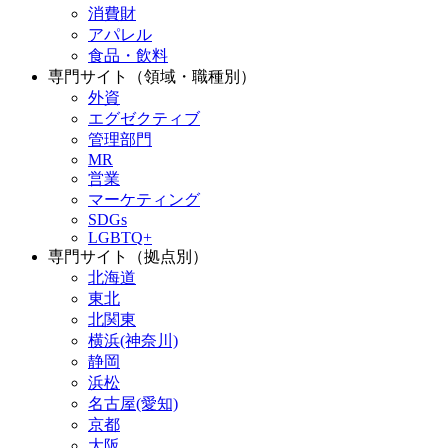
消費財
アパレル
食品・飲料
専門サイト（領域・職種別）
外資
エグゼクティブ
管理部門
MR
営業
マーケティング
SDGs
LGBTQ+
専門サイト（拠点別）
北海道
東北
北関東
横浜(神奈川)
静岡
浜松
名古屋(愛知)
京都
大阪