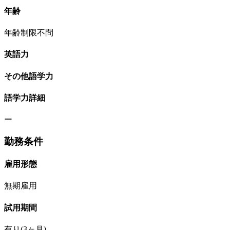
年齢
年齢制限不問
英語力
その他語学力
語学力詳細
ー
勤務条件
雇用形態
無期雇用
試用期間
有り(3ヶ月)