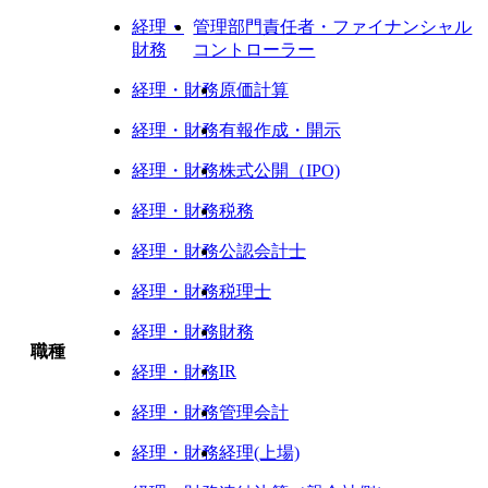
経理・
管理部門責任者・ファイナンシャル
財務
コントローラー
経理・財務
原価計算
経理・財務
有報作成・開示
経理・財務
株式公開（IPO)
経理・財務
税務
経理・財務
公認会計士
経理・財務
税理士
経理・財務
財務
職種
IR
経理・財務
経理・財務
管理会計
経理・財務
経理(上場)