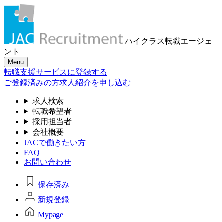
ハイクラス転職
エージェ
ント
Menu
転職支援サービスに登録する
ご登録済みの方
求人紹介を申し込む
求人検索
転職希望者
採用担当者
会社概要
JACで働きたい方
FAQ
お問い合わせ
保存済み
新規登録
Mypage