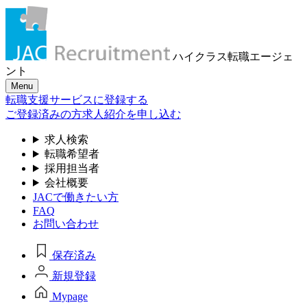
ハイクラス転職
エージェ
ント
Menu
転職支援サービスに登録する
ご登録済みの方
求人紹介を申し込む
求人検索
転職希望者
採用担当者
会社概要
JACで働きたい方
FAQ
お問い合わせ
保存済み
新規登録
Mypage