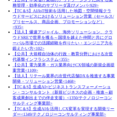
務管理・効率化のサブリーダ及びメンバ<929>
【TC＆S】AI/IoT技術を活用した地図・空間情報クラ
ウドサービスにおけるソリューション営業（セールス/
プリセールス、商品企画、プロモーションなど）
<935>
【法人】爆速アジャイル、海外ソリューション、クラ
ウドSREで世界を獲る～国境を越えた仲間と共にグロ
ーバル市場での活躍経験を作りたい・エンジニア力を
鍛えたい方<102>
【公共】大規模自治体の行政・教育分野における次世
代基盤インフラシステム<355>
【公共】電力業界・ガス業界向けCX領域の新規企画提
案営業<1109>
【法人】リテール業界の次世代店舗DXを推進する事業
開発・ソリューション営業<1468>
【TC＆S】生成AI×ビジネストランスフォーメーショ
ン・コンサルタント（新規ビジネスの企画・推進～顧
客成果創出までの伴走支援）<1350/テクノロジーコン
サルティング事業部>
【TC＆S】生成AIを活用しCX変革を実現する開発リー
ダー<1349/テクノロジーコンサルティング事業部>