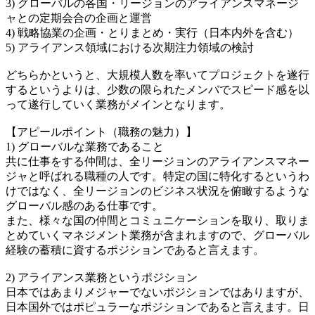
3) グローバルの各国・リージョンのアライアンスマネージ
ャとの定期会合の企画と運営
4) 戦略協業の企画・とりまとめ・実行（日本内外を含む）
5) アライアンス領域における次期注力領域の検討
どちらかというと、大規模人数を率いてプロジェクトを遂行
するというよりは、少数の限られたメンバでスピード感を以
って遂行していく業務がメインとなります。
【アピールポイント（職務の魅力）】
1) グローバルな業務であること
共に仕事をする仲間は、全リージョンのアライアンスマネー
ジャと呼ばれる職種の人です。特定の国に特化するというわ
けではなく、全リージョンのビジネス状況を俯瞰するような
グローバル感のある仕事です。
また、様々な国の仲間とコミュニケーションを取り、取りま
とめていくマネジメント業務が含まれますので、グローバル
経験の蓄積に資するポジションであると言えます。
2) アライアンス業務というポジション
日本ではあまりメジャーでないポジションではありますが、
日本国外ではポピュラーなポジションであると言えます。日