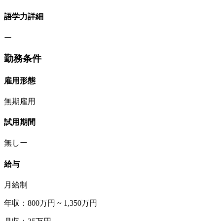
語学力詳細
ー
勤務条件
雇用形態
無期雇用
試用期間
無しー
給与
月給制
年収：800万円 ~ 1,350万円