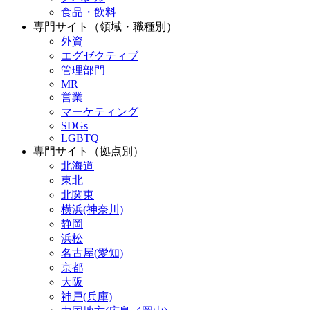
食品・飲料
専門サイト（領域・職種別）
外資
エグゼクティブ
管理部門
MR
営業
マーケティング
SDGs
LGBTQ+
専門サイト（拠点別）
北海道
東北
北関東
横浜(神奈川)
静岡
浜松
名古屋(愛知)
京都
大阪
神戸(兵庫)