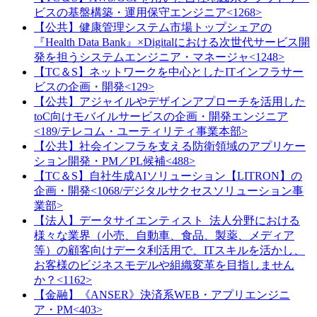
ビスの基盤構築・運用保守エンジニア<1268>
【公共】健康管理システム市場トップシェアの
『Health Data Bank』×Digitalにおける次世代サービス開
発を担うシステムエンジニア・マネージャ<1248>
【TC＆S】ネットワークを中心としたITインフラサー
ビスの企画・開発<129>
【公共】アジャイルやデザインアプローチを活用した
toC向けモバイルサービスの企画・開発エンジニア
<189/テレコム・ユーティリティ事業本部>
【公共】社会インフラを支える防衛領域のアプリケー
ション開発・PM／PL候補<488>
【TC＆S】自社生成AIソリューション【LITRON】の
企画・開発<1068/デジタルサクセスソリューション事
業部>
【法人】データサイエンティスト_法人分野における
様々な業界（小売、自動車、食品、製薬、メディア
等）の顧客向けデータ利活用で、ITスキルを活かし、
お客様のビジネスモデルや組織変革を目指しません
か？<1162>
【金融】《ANSER》決済系WEB・アプリエンジニ
ア・PM<403>