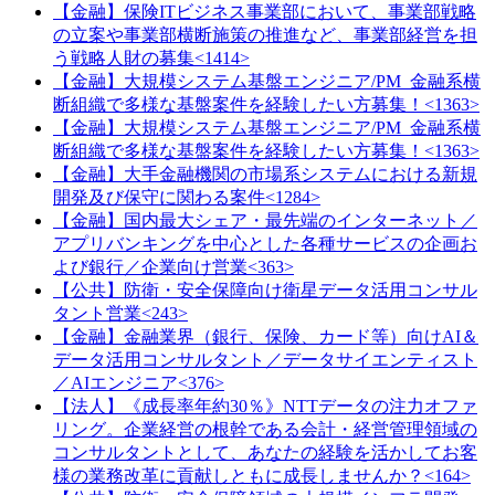
【金融】保険ITビジネス事業部において、事業部戦略
の立案や事業部横断施策の推進など、事業部経営を担
う戦略人財の募集<1414>
【金融】大規模システム基盤エンジニア/PM_金融系横
断組織で多様な基盤案件を経験したい方募集！<1363>
【金融】大規模システム基盤エンジニア/PM_金融系横
断組織で多様な基盤案件を経験したい方募集！<1363>
【金融】大手金融機関の市場系システムにおける新規
開発及び保守に関わる案件<1284>
【金融】国内最大シェア・最先端のインターネット／
アプリバンキングを中心とした各種サービスの企画お
よび銀行／企業向け営業<363>
【公共】防衛・安全保障向け衛星データ活用コンサル
タント営業<243>
【金融】金融業界（銀行、保険、カード等）向けAI＆
データ活用コンサルタント／データサイエンティスト
／AIエンジニア<376>
【法人】《成長率年約30％》NTTデータの注力オファ
リング。企業経営の根幹である会計・経営管理領域の
コンサルタントとして、あなたの経験を活かしてお客
様の業務改革に貢献しともに成長しませんか？<164>