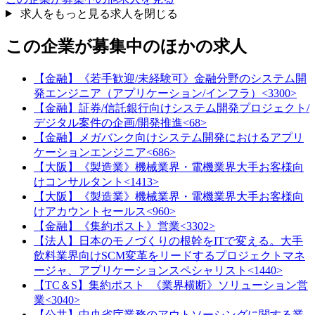
求人をもっと見る
求人を閉じる
この企業が募集中のほかの求人
【金融】《若手歓迎/未経験可》金融分野のシステム開
発エンジニア（アプリケーション/インフラ）<3300>
【金融】証券/信託銀行向けシステム開発プロジェクト/
デジタル案件の企画/開発推進<68>
【金融】メガバンク向けシステム開発におけるアプリ
ケーションエンジニア<686>
【大阪】《製造業》機械業界・電機業界大手お客様向
けコンサルタント<1413>
【大阪】《製造業》機械業界・電機業界大手お客様向
けアカウントセールス<960>
【金融】《集約ポスト》営業<3302>
【法人】日本のモノづくりの根幹をITで変える。大手
飲料業界向けSCM変革をリードするプロジェクトマネ
ージャ、アプリケーションスペシャリスト<1440>
【TC＆S】集約ポスト_《業界横断》ソリューション営
業<3040>
【公共】中央省庁業務のアウトソーシングに関する業