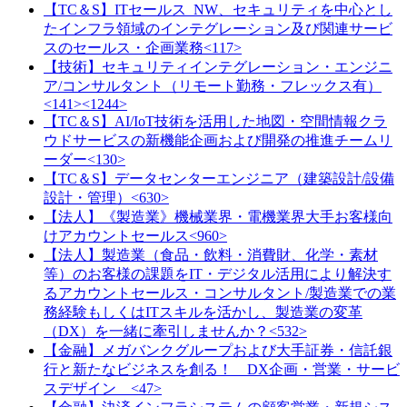
【TC＆S】ITセールス_NW、セキュリティを中心とし
たインフラ領域のインテグレーション及び関連サービ
スのセールス・企画業務<117>
【技術】セキュリティインテグレーション・エンジニ
ア/コンサルタント（リモート勤務・フレックス有）
<141><1244>
【TC＆S】AI/IoT技術を活用した地図・空間情報クラ
ウドサービスの新機能企画および開発の推進チームリ
ーダー<130>
【TC＆S】データセンターエンジニア（建築設計/設備
設計・管理）<630>
【法人】《製造業》機械業界・電機業界大手お客様向
けアカウントセールス<960>
【法人】製造業（食品・飲料・消費財、化学・素材
等）のお客様の課題をIT・デジタル活用により解決す
るアカウントセールス・コンサルタント/製造業での業
務経験もしくはITスキルを活かし、製造業の変革
（DX）を一緒に牽引しませんか？<532>
【金融】メガバンクグループおよび大手証券・信託銀
行と新たなビジネスを創る！ DX企画・営業・サービ
スデザイン <47>