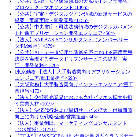
【公共】防衛・安全保障領域の大規模インフラ開発・
プロジェクトマネジメント<1096>
【公共】宇宙・デジタルツイン領域の新規サービスの
提案・実証実験・開発業務<1156>
【公共】中央省庁・司法法務領域のデジタルガバメン
ト推進アプリケーション開発エンジニア<564>
【法人】SAP BASISコンサルタント（メンバー/リー
ダ/PM候補）<379>
【公共】AI・データ活用で防衛分野における高度意思
決定を実現するデータドリブンサービスの提案・実
証・開発業務<1320>
[東京勤務]【法人】大手製造業向けアプリケーション
エンジニア/重工業担当<693>
【大阪勤務】大手製造業向けインフラエンジニア/重工
業担当<173>
【法人】交通観光業界における当社ビジネス拡大を担
う営業人材<1019>
【法人】決済代行および周辺サービス拡大、付加価値
向上に向けた戦略/企画/営業担当<343>
【法人】事業創出、マーケティングコンサルタント
（CX領域）<1251>
【TC＆S】AWS/GCPを用いた自社地図系クラウドサー