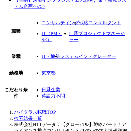
【金融】決済インフラシステムの顧客営業・新規シス
テム企画<675>
コンサルティング
戦略コンサルタント
職種
IT（PM・
IT系プロジェクトマネージ
SE）
ャー
業種
IT・通信
システムインテグレーター
勤務地
東京都
こだわり条
日系企業
件
英語力不問
ハイクラス転職TOP
検索結果一覧
株式会社NTTデータ：【グローバル】戦略パートナア
ライアンス推進コンサルタント<1393>の求人情報詳細