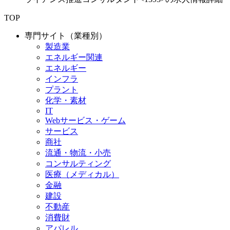
TOP
専門サイト（業種別）
製造業
エネルギー関連
エネルギー
インフラ
プラント
化学・素材
IT
Webサービス・ゲーム
サービス
商社
流通・物流・小売
コンサルティング
医療（メディカル）
金融
建設
不動産
消費財
アパレル