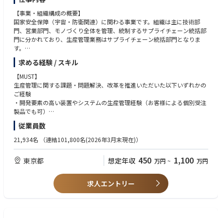
■ポジションの魅力
できる方
・新規事業・事業開発への挑戦
【事業・組織構成の概要】
・事業承継を経てプロダクト・サービスの進化を加速させているフェーズ
・お客様、社内メンバーからフィードバックを集められる素直な方
└TMS領域で培った顧客課題解決の知見を活かし、物流テックにおける新
国家安全保障（宇宙・防衛関連）に関わる事業です。組織は主に技術部
であり、顧客支援の在り方そのものを共に作っていける環境です。
・スタートアップ特有の厳しい環境で急成長したい方
規事業の企画・立ち上げに参画いただけます。
門、営業部門、モノづくり全体を管理、統制するサプライチェーン統括部
・「物流」という巨大な社会基盤を支え、変えていく、その社会的意義や
門に分かれており、生産管理業務はサプライチェーン統括部門となりま
使命感を肌で味わえる環境があります。
す。
・社長・執行役員は、元外資系コンサルファーム、元物流の現場、元スタ
昨今、安全保障環境の変化や防衛装備品の技術高度化に伴い、国家や社会
ートアップ等、様々な出身メンバーで構成されており、協働・議論を通
求める経験 / スキル
インフラを支える製品・システムのニーズが年々拡大しており、キャリア
じ、多様な考え方・スタイルを学ぶことができます。
採用も活発に行っております！
【MUST】
■キャリアパス
生産管理に関する課題・問題解決、改革を推進いただいた以下いずれかの
<エアロスペース・ナショナルセキュリティ組織の紹介ページ>
当ポジションは、急成長中の組織の中核を担うため、成果と意欲次第で、
ご経験
https://jpn.nec.com/recruit/dept/ans/index.html#anc-06
既存の枠を超えた様々な挑戦の機会を提供します。
・開発要素の高い装置やシステムの生産管理経験（お客様による個別受注
例）事業部長、事業企画部長、PdM等
製品でも可）
【職務内容】
・技術部門や協力会社と連携したプロジェクト遂経験
従業員数
当チームは部長下メンバーが営業部門、技術部門、製造部門と協業し事業
※課長、主任の場合は上記に加えて部下マネジメントやリーダ経験
を推進しており、顧客ニーズの拡大に伴い募集をいたします。具体的には
21,934名
（連結101,800名(2026年3月末現在)）
以下業務を担っていただきます。
【WANT】
・Quality、Cost、Deliveryを意識した生産管理業務改革経験
450
1,100
東京都
想定年収
万円
~
万円
・国家安全保障（航空宇宙・防衛事業）に関わる各省庁や重工メーカー各
・装置やシステム製品の生産システムの構築・導入・運用経験
社などをお客様として、社内関連
部門や協力会社と連携し、受注から納入までの生産活動をQuality、Cos
求人エントリー
t、DeliveryDの観点で統制します。
※社内関連部門：営業部門、技術部門、品質保証部門、製造部門、調達
部門など
※協力会社：長年、宇宙・防衛関連に携わる国内協力会社および海外協