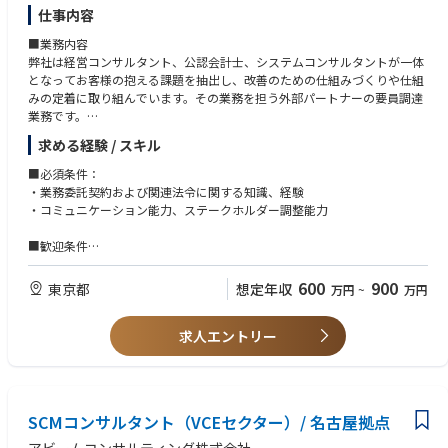
・0→1フェーズの事業開発に携わりながら、仮説構築から顧客接点、サー
仕事内容
ビス提供体制の構築まで一貫して関与いただけるポジションです。
■業務内容
弊社は経営コンサルタント、公認会計士、システムコンサルタントが一体
物流業界のネクストスタンダードを創っていく事業
となってお客様の抱える課題を抽出し、改善のための仕組みづくりや仕組
・様々な課題を抱えている物流業界における構造的な課題を解決すること
みの定着に取り組んでいます。その業務を担う外部パートナーの要員調達
で、物流を起点に日本の産業を支える存在となることを目指しており、そ
業務です。
の社会的意義や使命感を肌で味わえる環境です。
求める経験 / スキル
外部パートナー（業務委託）との取引全般に関わる業務
〇キャリアパス
・要員調達および契約業務（業務委託、派遣、その他）
成長中の組織であるため、実績次第で幅広いキャリアパスを描くことがで
■必須条件：
・パートナーとのリレーション構築
きます。
・業務委託契約および関連法令に関する知識、経験
・上記業務に関わる社内ルールの立案、周知徹底
・リーダー/マネージャー/事業責任者等への昇格
・コミュニケーション能力、ステークホルダー調整能力
・業務に関わるコンプライアンス対応、周知徹底
・IS/FS/PdM など他ロールへのシフト（適性・希望に応じて）
・部門管理業務
実際に、事業責任者やVPクラスに就任している20代も複数おり、入社年
■歓迎条件
次や年齢に捉われずチャレンジするカルチャーが根付いています。
・強い意志を持って社内外と交渉できるマインド
■当社の特徴：
・会計知識（日商簿記2級相当）および基幹業務知識
600
900
東京都
想定年収
万円
~
万円
59年間にわたって「クライアント利益への貢献」を主眼に経営コンサルテ
・基幹システム開発における上流工程からの経験
ィングとIT技術の融合による経営イノベーションを提唱してきた当社は、
・チーム管理経験（部門長、マネージャー職など）
会計分野のITソリューションに絶対的強みを持っております。大手監査法
求人エントリー
・チームメンバー（外部人材含む）のマネジメント能力
人の系列企業として設立したという沿革があるため、会計業務改善からシ
ステムデザインにまで精通した公認会計士やコンサルタントが多く在籍し
ております。「公認会計士と経営コンサルタント、ITコンサルタント」か
らなる「三位一体体制」でクライアントの課題を解決するという事業体制
SCMコンサルタント（VCEセクター）/ 名古屋拠点
は、業界でも当社しか行っていない独自のサービス提供スタイルです。