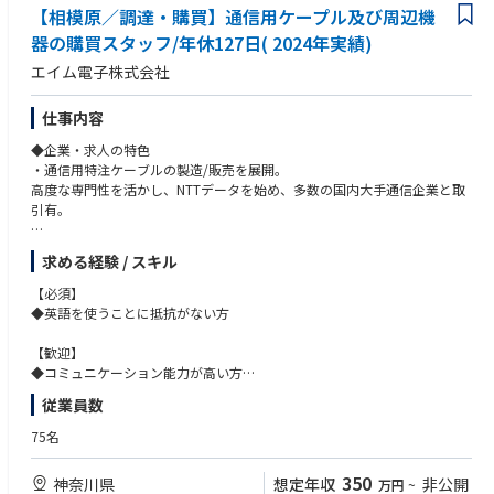
力会社（販売代理店）等。
【相模原／調達・購買】通信用ケープル及び周辺機
器の購買スタッフ/年休127日( 2024年実績)
・大型システムの個別受注生産が中心であり、受注から納入まで約2～5
エイム電子株式会社
年。長期スパンで生産計画を立案し、
部材発注、部材入手、生産コントロール、納入までを一気通貫で管理い
ただきます。また、生産に伴うリスクを早期に
仕事内容
発見し、先回りしながら生産の安定化を図り、社内だけでなくお客様や
◆企業・求人の特色
協力会社との連携により事業を円滑
・通信用特注ケーブルの製造/販売を展開。
に推進いただきます。
高度な専門性を活かし、NTTデータを始め、多数の国内大手通信企業と取
引有。
<主な担当製品>
人工衛星、ロケット搭載機器、航空管制システム、レーダー装置、陸海
・通信企業やネットワーク会社等の技術部門へ、通信ケーブル/通信周辺
空の各種通信システム等
求める経験 / スキル
機器/部材を提案。
※製品に関する知識はご入社後、じっくりキャッチアップいただける環
境です。
【必須】
◆募集要項
◆英語を使うことに抵抗がない方
購買/調達
【ポジションのアピールポイント】
＜アピールポイント＞
【歓迎】
◆仕事の内容
①達成感
◆コミュニケーション能力が高い方
通信用製品および製造用部材を国内外の仕入先に見積を行い、発注・納期
受注から出荷まで製造工程全体を計画どおりにコントロールし、業務改善
従業員数
管理などの業務を行っていただきます。
や生産性向上を努める必要があり大きな責任を伴いますが、その分、成果
◆フレキシブルな対応ができる方
が出たときは大きな達成感を味わうことができます。
75名
主な業務は見積もり取得や価格交渉、納品管理など。
◆調達・購買の実務経験
部品や資材の取引価格は100円から数百万円まで幅広く、数百種類の品目
②幅広い知識と多くの人脈
350
神奈川県
想定年収
非公開
万円
~
があります。
様々なお客様、社内関係部門、協力会社と連携しながら業務を推進するた
◆海外企業との取引経験