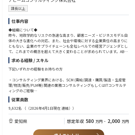
アビームコンサルティング株式会社
■就業環境：
人財教育にも注力しており、一般研修や専門分野研修などの業務外トレー
課長以上
ニングとOJTを有効に組み合わせ、人財の早期育成を図っております。ま
た自己実現の達成に向けた資格取得支援制度や日々の業務から得た知識、
仕事内容
経験を論文として発表する社内論文コンテストなど、向上意識の高い人ほ
◆組織について◆
どそのシステムを利用できる環境が整っております。
昨今、地政学的なリスクの急速な高まり、顧客ニーズ・ビジネスモデル自
体の大きな進化への対応、また、社会や環境に対する企業責任の高まりに
■勤務について：東京本社勤務となります。
ともない、企業のサプライチェーンも全社レベルでの経営アジェンダとし
て、これまでの概念を超えて大きく変わることが求められています。ABea
【入社後のキャリアパス】
mは、これらの企業を取り巻くビジネス環境の変化やサプライチェーンリ
当初3ヶ月程度で契約業務についてキャッチアップしながら、社内各部署
求める経験 / スキル
スクの高まりに対して、日本最大級のサプライチェーン領域の専門家とし
とのコネクションを拡げて頂きます。
て、各業務領域における専門家から抜擢した最適なチーム体制で、クライ
その後は部門方針に沿って主要パートナーとの関係強化、新規開拓を進め
下記いずれかの経験をお持ちの方
アントの変革・経営課題の解決を支援しています。
つつ並行して業務改善、コンプライアンス強化を行い、将来的にはBBSグ
ループ全体の要員調達効率化を主導する役割を担っていただくことを期待
・コンサルティング業界における、SCM (需給/調達・購買/製造・生産管
＜セクターの特徴＞
します。
理/物流/販売/PLM等) 関連の業務コンサルティングもしくはITコンサルテ
① SCM改革の専門家として、日本最大規模のプロフェッショナル集団
ィングのご経験
・現場に踏み込んだ他社にはないスケール感での大規模プロジェクトの遂
【本ポジションの魅力】
従業員数
行
・コーポレート部門として全体最適の視野で考え経営と事業部門を支える
・IT業界における、SCM (需給/調達・購買/製造・生産管理/物流/販売/P
・サプライチェーン×エンジアリングチェーンにおける多様で豊富なケイ
役割です。
LM等) 関連システムの業務要件定義、業務プロセス設計、システム化構
9,632名
（（2026年4月1日現在 連結））
パビリティ
・パートナー各社（経営層含む）との関係構築および新規パートナー開拓
想策定、システム構築等いずれかのご経験 (例： SAP S/4/その他ERP、S
・ヘッドクォーターが日本だからこそのサービス開発への投資、Go to Ma
を通して、高いコミュニケーションスキルが身につきます。
AP IBP/Kinaxis Maesrto (RapidResponse) /その他SCP、SAP Ariba / Coup
580
2,000
愛知県
想定年収
万円
~
万円
rket活動
・コンプライアンスの先導者として外部委託に関する法務知識が身につき
a / MES/ WMS/ PLM等)
② 日系企業のグローバル進出を支援
ます。
・多くのグローバル案件を実施、グローバルで活躍できる人材が育つ環境
・事業会社情報システム部門等における、SCM(需給/調達・購買/製造・生