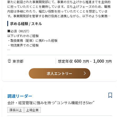
新たに創設された事業開発部にて、事業の立ち上げから推進までを主体的
を描ける環境。
に担っていただくことを期待しています。立ち上げフェーズのため、職務
（例）営業部長候補→営業部長→事業部長
内容は多岐にわたり、幅広い役割を担っていただくことを想定していま
（例）営業部長候補→営業部長→事業企画部長
す。事業開発部を管掌する執行役員と連携しながら、以下のような業務を
ご担当いただきます。
求める経験 / スキル
■ポジションの魅力
・大企業向けの営業活動のご経験を活用いただくことが出来る
・新規事業のアイデア発案〜ビジネスモデルの構築
■必須（MUST）
・事業成長速度に合わせ事業フェーズが目まぐるしく変わり、様々なフェ
・市場動向や顧客課題を踏まえた事業戦略の策定・実行
以下いずれかのご経験
ーズを経験可能
・事業計画の策定、KPI設定、進捗管理
・取扱業務（配車）に携わった経験
・オーナーシップと裁量のある働き方ができる（自ら組織をつくることが
・営業戦略の立案から、顧客開拓、商談、契約締結までの一連の営業活動
・物流業界でのご経験
まかされる）
・効率的なサービス提供のための業務フローやオペレーションの構築
・社会的課題への貢献ができる
上記に付随する他部門・社外パートナーとの連携
■歓迎（WANT）
└「物流」という巨大な社会基盤を支え、変えていく、その社会的意義
・チームで業務に取り組む事が好きな方
600
1,000
東京都
想定年収
や使命感を肌で味わえる環境があります
万円
~
万円
★ポジションの魅力
・業務上の課題を発見し、アウトプット出来る方
・様々なバックグラウンドの経営陣と共に、会社を進化させることができ
若手から大きな裁量を持ち挑戦できる環境
・周りを素直に頼れる方
る
・入社年次や経験にかかわらず、裁量のある業務・プロジェクトに携わる
求人エントリー
・物流業界でのご経験がある方
└社長・執行役員は、元外資系コンサルファーム、元物流の現場、元ス
機会があります。将来的には事業責任者やマネジメントポジションへのス
タートアップ等、様々な出身メンバーで構成されており、
テップアップも視野に入れられる環境です。実際に、20代で事業責任者や
■求める人物像
協働・議論を通じ、多様な考え方・スタイルを学ぶことができます。
VPoXに抜擢されている社員もいます。
・業界変革への思いがある方
・ミッションへの共感を持てる方
調達リーダー
変化を迎える物流領域において、先進性の高い技術の活用を視野に、企画
・スピード感ある環境で、常識にとらわれず新しい取り組みに果敢にチャ
力・営業力を高められるポジション
レンジしたい方
会計・経営管理に強みを持つ“コンサル機能付きSIer”
・物流業界の業務効率化・DX推進を目的に、BPOサービスや業務支援シス
・自らオーナーシップを持ち、周囲を巻き込みながら実行に移せる方
テムなど、複数手段を組み合わせたソリューションの企画・立案・推進を
課長以上
上場企業
担っていただきます。