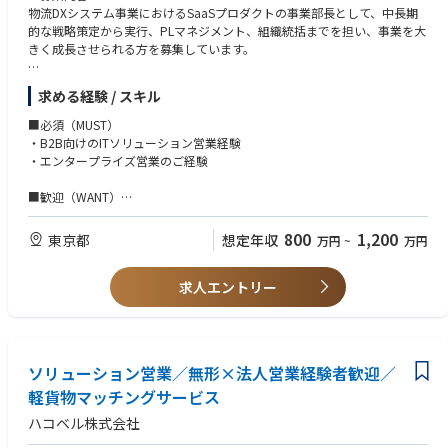
・社外向けセミナー登壇 など
物流DXシステム事業におけるSaaSプロダクトの事業部長として、中長期
的な戦略策定から実行、PLマネジメント、組織統括までを担い、事業を大
きく成長させられる方を募集しています。
■業務内容
求める経験 / スキル
事業全体を統括し、次なる成長フェーズへと牽引していただく事業部長候
補を募集します。
■必須（MUST）
本ポジションは、当社のTMSプロダクトを軸としたソリューションを通じ
・B2B向けのITソリューション営業経験
て、お客様一社一社の物流現場の課題解決を図り、日本の物流現場の抜本
・エンタープライズ営業のご経験
的な改革と当社の事業成長を実現するという、極めて重要なミッションを
担います。
■歓迎（WANT）
・営業マネジメント経験
＜具体的な業務＞
・SaaSプロダクトの営業経験
800
1,200
東京都
想定年収
万円
~
万円
事業の成長と組織の強化、両面を統括し、自律的な事業運営を推進してい
・サプライチェーンやロジスティクス領域のソリューション提案経験
ただきます。
求人エントリー
■求める人物像
1. 事業の成長実現と戦略策定
以下の要素をお持ちの方
∟戦略策定：中長期的な事業戦略、マーケティング戦略、営業戦略の策
・物事をやり遂げる執着心
定と実行統括。
・社内外の関係当事者の信頼を勝ち得、円滑に業務を進められるコミュケ
∟プロダクトの進化：顧客からのフィードバックや市場動向に基づい
ーション能力
ソリューション営業／無形×法人営業経験者歓迎／
た、サービス・プロダクトの継続的な改善・進化をリード。
・圧倒的な行動量とスピード感
∟PLマネジメント：事業の収益責任を負い、KPI設定、予実管理、PL
軽貨物マッチングサービス
（損益計算書）マネジメントを通じて事業目標を達成。
ハコベル株式会社
2. 組織の成長実現とマネジメント