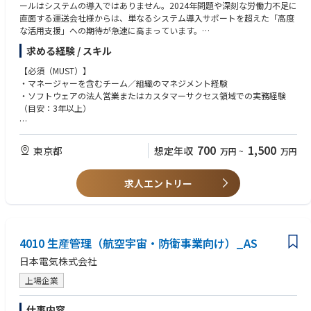
ールはシステムの導入ではありません。2024年問題や深刻な労働力不足に
新規/既存割合：新規9割/既存1割
直面する運送会社様からは、単なるシステム導入サポートを超えた「高度
な活用支援」への期待が急速に高まっています。
■ポジションの魅力
こうした背景から、顧客の業務課題に深く入り込み、支援の高度化と仕組
・オーナーシップと裁量のある働き方ができる
求める経験 / スキル
み化を推進できるカスタマーサクセスを募集しています。
・最適なソリューションの提案ができる
【必須（MUST）】
└ハコベルは複数プロダクトを有しており、顧客の課題に合わせて様々
■具体的な業務内容
・マネージャーを含むチーム／組織のマネジメント経験
な提案力が求められます。
・既存顧客の活用拡大・成長支援
・ソフトウェアの法人営業またはカスタマーサクセス領域での実務経験
・社会的課題への貢献ができる
既存サービスや新機能の活用を通じて、顧客（運送会社）の配車・労務・
（目安：3年以上）
└「物流」という巨大な社会基盤を支え、変えていく、その社会的意義
収支管理における課題を整理し、現場に即した解決策の提案から実行まで
や使命感を肌で味わえる環境があります。
をリードする。
【歓迎条件（WANT）】
・様々なバックグラウンドの経営陣と共に、会社を進化させることができ
・アカウント戦略設計・提案活動の仕組み化
・既存顧客に対する中長期視点でのアカウントマネジメントの経験
る
700
1,500
東京都
想定年収
万円
~
万円
顧客セグメントや課題構造に応じたアカウント戦略を設計し、再現性のあ
・売上・継続率・利用拡大などの主要KPIに責任を持ち、成果創出を牽引
└社長・執行役員は、元外資系コンサルファーム、元物流の現場、元ス
る提案・運用プロセスを構築する。
した実績
タートアップ等、様々な出身メンバーで構成されており、協働・議論を通
・KPIマネジメント・収益最大化
求人エントリー
・事業成長を見据えた戦略立案や組織設計、オペレーション構築を推進し
じ、多様な考え方・スタイルを学ぶことができます。
売上・継続率・活用拡大率などの重要指標を設計・モニタリングし、成果
た経験
最大化に向けた改善・意思決定を推進する。
・口頭および書面での高いコミュニケーション・交渉スキルをお持ちの方
■キャリアパス
・組織強化・横断連携推進
・物流ドメインにおけるご経験
当ポジションは、急成長中の組織の中核を担うため、成果と意欲次第で、
メンバー育成や役割設計を通じた組織強化に加え、セールス・プロダクト
既存の枠を超えた様々な挑戦の機会を提供します。
4010 生産管理（航空宇宙・防衛事業向け）_AS
等と連携し、顧客価値の最大化と事業成長を推進する。
【求める人物像】
・当社ミッションへの共感がある方
・セールス組織のマネジメント/リード
日本電気株式会社
■営業スタイル
・事業を成長させる強いコミットメント、やり遂げる執着心がある方
└プレイヤーとして実績を積んだ後、チームリーダー、セールスマネージ
商談方法：対面2割 / オンライン8割（案件状況により変動・出張あり）
上場企業
・課題解決へのソリューションが一筋縄ではいかない場合でも新たな打ち
ャーへとステップアップし、組織を率いる立場へ。将来的には事業を統括
担当顧客：運送会社、物流子会社、3PL 等
手を制約なく検討・提案できる方
する事業部長として、事業全体の成長戦略を描く役割を担っていただけま
・複雑な仕様やその要望についても粘り強くインプットとアウトプットが
す。
仕事内容