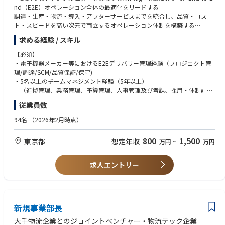
nd（E2E）オペレーション全体の最適化をリードする
・自ら考え周りを巻き込みながらプロジェクトを推進できる方
調達・生産・物流・導入・アフターサービスまでを統合し、品質・コス
・実現のために専門性を高め続ける努力をされる方
ト・スピードを高い次元で両立するオペレーション体制を構築する
・事業やプロジェクトの全体像を把握のうえ業務遂行されたい方
事業拡大・量産フェーズに対応したスケーラブルなサプライチェーンを確
求める経験 / スキル
立する
【必須】
【業務内容】
・電子機器メーカー等におけるE2Eデリバリー管理経験（プロジェクト管
・事業計画・製品ロードマップに基づくオペレーション戦略の策定および
理/調達/SCM/品質保証/保守)
推進
・5名以上のチームマネジメント経験（5年以上）
・調達、購買、生産管理、物流、導入、アフターサービスを含むオペレー
（進捗管理、業務管理、予算管理、人事管理及び考課、採用・体制計画
ションフローの設計・標準化・改善
等）
従業員数
・顧客需要に基づくフォーキャスト作成および供給計画のマネジメント
・調達、SCM、生産管理、品質保証、保守サービスに関する基礎的な知見
・海外EMS／国内外サプライヤとの連携による生産管理
（QCD、サプライヤ管理、VA／VE 等）
94名
（2026年2月時点）
・E2Eデリバリーの進捗・品質・コスト管理
・顧客、サプライヤ、社内関係部門との折衝・調整能力
・デリバリーリスクの特定および低減施策の立案・実行
・契約に関する基礎的な知見
800
1,500
東京都
想定年収
万円
~
万円
・各オペレーション領域のKPI設計およびモニタリング
（契約条件の妥当性を判断し、交渉に関与できるレベル）
・オペレーションチームのマネジメント（予算・人員・進捗・リスク管
・英語での業務コミュニケーション能力
理）
（海外EMS／海外ベンダーとの折衝が可能なレベル）
求人エントリー
・顧客／社内関係部門／外部パートナーとの折衝・調整
・E2Eデリバリーにおいて中長期の戦略構築経験
・経営層へのレポーティングおよび意思決定支援
【歓迎】
【このポジションの特徴・魅力】
・海外EMSとの取引、マネジメント経験
・ディープテック領域におけるE2Eオペレーション構築をゼロから設計で
新規事業部長
・電子機器／通信機器／IoT機器に関するオペレーション経験
きる
・E2E（プリセールス〜デリバリー〜アフターサービス）での業務経験
大手物流企業とのジョイントベンチャー・物流テック企業
・ハードウェア×ソフトウェアが融合したプロダクトのサプライチェーン