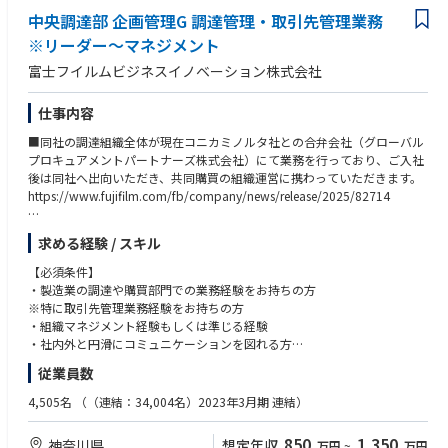
・業界の常識を変えることを厭わず、社会に大きな影響を与えられる仕事
中央調達部 企画管理G 調達管理・取引先管理業務
がしたい方
※リーダー～マネジメント
・スピード感ある環境で、常識にとらわれず新しい取り組みに果敢にチャ
レンジしたい方
富士フイルムビジネスイノベーション株式会社
・自らオーナーシップを持ち、周囲を巻き込みながら実行に移せる方
仕事内容
■同社の調達組織全体が現在コニカミノルタ社との合弁会社（グローバル
プロキュアメントパートナーズ株式会社）にて業務を行っており、ご入社
後は同社へ出向いただき、共同購買の組織運営に携わっていただきます。
https://www.fujifilm.com/fb/company/news/release/2025/82714
■業務内容：
求める経験 / スキル
ゆくゆく組織マネジメントをお任せさせていただける、リーダークラス以
上の方を募集させていただきます。
【必須条件】
・製造業の調達や購買部門での業務経験をお持ちの方
【業務内容】
※特に取引先管理業務経験をお持ちの方
・取引先活用・管理、アライアンス強化に向けた企画、運営、管理などの
・組織マネジメント経験もしくは準じる経験
業務を担っており、今回の新会社に伴い、自社のみならず2社共同の新た
・社内外と円滑にコミュニケーションを図れる方
な取引先評価基準策定、取引先管理体制構築、取引先向けイベント企画な
・コーディネートスキル、ファシリテートスキルをお持ちの方
従業員数
どを推進いただきます。
・取引先管理チームの組織マネジメント
【歓迎条件】
4,505名
（（連結：34,004名）2023年3月期 連結）
※取引先個社とのやり取りは各バイヤーが現場単位で管理しており、本部
下記の領域で知識・経験をお持ちの方は歓迎いたします。
署ではそのサポートや全体の管理をしていただくイメージとなります。
・調達管理（取引先管理、原価管理、環境影響管理、CSR管理など）
850
1,350
神奈川県
想定年収
万円
~
万円