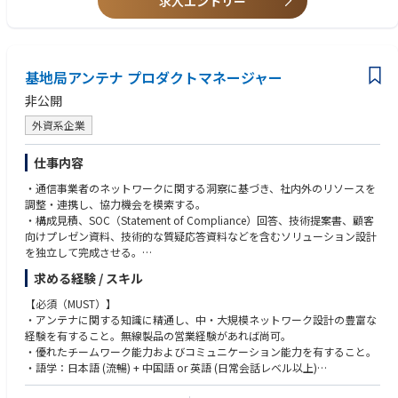
求人エントリー
③ 人材育成への積極的な推進、ナレッジ・マネジメント活動
産管理/物流/販売/PLM等)関連システムのご経験 (例： SAP S/4/その他E
・SCM独自のサービスライン活動（設立19年）を通した人材育成の推進
RP、SAP IBP/Kinaxis Maesrto (RapidResponse) /その他SCP、SAP Ariba /
・社内の縦横、外部とも繫がるコミュニティ
Coupa / MES/ WMS/ PLM等)
基地局アンテナ プロダクトマネージャー
◆業務内容◆
非公開
・需給・購買・生産・物流・販売管理等一連のサプライチェーンマネジメ
ント分野において、デジタルの活用によりクライアントの経営課題を解決
外資系企業
し、持続可能な変革をもたらすコンサルティングの実施。
（プロジェクト工程は、BPR（業務改革）、システム化構想、システム導
仕事内容
入まで多岐に渡ると共に、海外案件のプロジェクトも多数有り）
・見込みクライアントに対しての、改善機会の掘り起こしと、ソリューシ
・通信事業者のネットワークに関する洞察に基づき、社内外のリソースを
ョンの提案。
調整・連携し、協力機会を模索する。
・クライアント業種の知見、最新テクノロジーをベースとしたSCM領域の
・構成見積、SOC（Statement of Compliance）回答、技術提案書、顧客
新しいソリューションの構築。
向けプレゼン資料、技術的な質疑応答資料などを含むソリューション設計
（需給計画、販売・物流、調達、生産実行（MES）、製品ライフサイクル
を独立して完成させる。
（PLM）、など）
・技術レベルでの顧客・販売代理店との日常的なコミュニケーションおよ
求める経験 / スキル
びプレゼンテーションを行う。
＜業務内容詳細＞
・マーケティング活動への参加または支援を行う。
【必須（MUST）】
・サプライチェーンマネジメント改革
・アンテナに関する知識に精通し、中・大規模ネットワーク設計の豊富な
・需給・購買・生産・物流・販売管理等、高付加価値・高難易度のサプラ
経験を有すること。無線製品の営業経験があれば尚可。
イチェーン領域の業務改革・システム導入
・優れたチームワーク能力およびコミュニケーション能力を有すること。
・サプライチェーン基幹業務・システムに関する標準業務テンプレート構
・語学：日本語 (流暢) + 中国語 or 英語 (日常会話レベル以上)
築、システムテンプレート構築、ならびにその展開プロジェクト 等