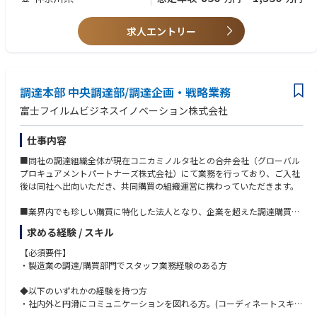
・コンプライアンス対応(競争法、取適法（下請法）対応など)
【業務詳細】
・部品調達（メカ部品、電子部品、原材料など）
・取引先活用・管理およびアライアンス強化に向けた施策立案およびその
・組織横断でのプロジェクトリード経験をお持ちの方
求人エントリー
導入推進
・合併会社における新たな取引先評価制度の構築と運用
・取引先向けイベントの企画/運営
・調達管理業務におけるプロセス改革推進（ex. DX強化）
・取引先に対する各種調査の実施、管理
調達本部 中央調達部/調達企画・戦略業務
・債権債務管理、契約管理
富士フイルムビジネスイノベーション株式会社
・取引先管理チームメンバーの人材育成、業務進捗管理、労務管理など
仕事内容
【配属組織】
企画管理Gは以下4チームにわかれており、今回は取引先管理チームでの募
■同社の調達組織全体が現在コニカミノルタ社との合弁会社（グローバル
集となります。
プロキュアメントパートナーズ株式会社）にて業務を行っており、ご入社
- 取引先管理チーム(取引先評価、債券債務管理、契約管理)
後は同社へ出向いただき、共同購買の組織運営に携わっていただきます。
【魅力・キャリアステップ】
■業界内でも珍しい購買に特化した法人となり、企業を超えた調達購買戦
・調達単体で協業する稀有な環境下において、合併会社の運用やルール構
略～法人運営までを行っていただくことがミッションとなります。
築をしていく部署となり、取引先管理の観点にてプロジェクトに参画いた
求める経験 / スキル
https://www.fujifilm.com/fb/company/news/release/2025/82714
だきます。
【必須要件】
・新評価制度など企業としても新たなチャレンジをしていくため、関係者
【業務内容】
・製造業の調達/購買部門でスタッフ業務経験のある方
との間を取り持ち、バイヤー部門を支えていく重要な役割を担っていただ
・共同購買活動の仕組み構築と実行 (スケールメリットをいかしたコスト
くことができます。
最適化、供給体制構築)
◆以下のいずれかの経験を持つ方
・調達戦略の立案/実行に向けた部内調整、会議ファシリテート
・社内外と円滑にコミュニケーションを図れる方。(コーディネートスキ
【配属組織】
・部門/法人運営業務 (KPI管理、経営報告、部門イベント企画運営、内部/
ル、ファシリテートスキル)