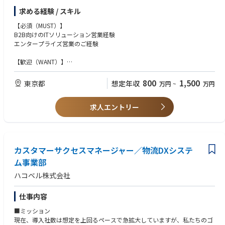
■求める人物像
・数年単位で専門性や適性を軸に異動が発生する場合有
革を推進するという重要なミッションを担います。
・当社の事業内容、ミッションに共感し、新たな事業への挑戦姿勢・意欲
求める経験 / スキル
※リモートスタンダード組織への異動の場合、原則転居・転勤は無
【仕事の魅力】
を持った方
※オフィスベース組織への異動の場合、転居が必要となる可能性有（同
■具体的な業務内容
【必須（MUST）】
◼️事業の「攻めと守り」を一気通貫で担える希少なポジション
組織でもリモートワークによる勤務は可）
お客様の経営課題・現場課題を深く理解し、当社のTMSプロダクトを活用
B2B向けのITソリューション営業経験
プロジェクト推進、業務プロセス改善、商流・契約、計数管理、データガ
■出社に伴う費用について
した最適なソリューションを提供
エンタープライズ営業のご経験
バナンスまで、事業運営の基盤を横断的に手掛けることで、特定領域に閉
勤務事業所への出社については標準的な出社経路を事前に認定したうえ
リード/顧客対応・提案：お客様企業への訪問、製品紹介、課題解決に向
じない「事業を動かす力」を獲得できます。
で、
けた提案活動
【歓迎（WANT）】
その経路を用いた出社に伴い発生する費用を旅費としてお支払いしま
ヒアリング・課題特定：顧客の物流現場における課題やニーズの深掘り
SIer/SaaS企業でのソリューション営業経験
◼️経営層・部門長とダイレクトに事業を動かせる
す。
ソリューション設計：お客様の状況に応じた最適なソリューションの検
SaaSプロダクトの営業経験
経営層や各部門のトップと直接対話し、全社的な視座で意思決定と実行を
800
1,500
東京都
想定年収
※新幹線、飛行機の利用も旅費規程に基づく範囲内で利用可となる場合
万円
~
万円
討・企画・提案（ソリューション型営業）
サプライチェーンやロジスティクス領域のソリューション提案経験
リードする機会が豊富にあります。
がございます。詳細は個人ごとに異なるため内定後ご説明いたします。
商談推進：担当者とのリレーション構築、決裁者へのプレゼンテーション
■その他
プロジェクト推進：受注後のカスタマーサクセスチームとの連携、導入プ
求人エントリー
【求める人物像】
◼️前例のない領域を自らの手で仕組み化できる
・業務命令に基づき出社（出張）が発生する場合がございます。
ロジェクトの円滑な進行
以下の要素をお持ちの方
決まった型のない生成AI領域で、商流やオペレーションをゼロから設計・
※最低出社日の指定はありませんが、業務状況に応じて出社が命ぜられる
すでに多くの導入実績がありますが、これは通過点に過ぎません。
・当社ミッションへの共感
実装し、その成果が事業のスピードに直結する手触りを得られます。
頻度が変わる可能性有
これまでの成功体験にとらわれず、お客様からのフィードバックを基に、
・物事をやり遂げる執着心
・リモートワーク手当有：
売り方やサービス提供内容をブラッシュアップし、プロダクトとともに営
・社内外の関係当事者の信頼を勝ち得、円滑に業務を進められるコミュケ
200 円 × 「自宅」でのリモートワーク実施日数 (3H 以上）
カスタマーサクセスマネージャー／物流DXシステ
業組織・手法を変革していく中心メンバーとして活躍できます。
ーション能力
ム事業部
・圧倒的な行動量とスピード感
■現状の組織の運営形態（参考）
社会貢献性の高い領域：物流という社会インフラを支えるお客様の課題解
・配属先組織の平均残業時間 ／ 30H/月
ハコベル株式会社
決を通じて、社会全体の効率化・最適化に貢献できます。
■営業スタイル
仕事内容
1人あたりの担当社数：20社以上
■ミッション
商談方法：対面3割/オンライン7割（顧客が遠方のケースもあり）
現在、導入社数は想定を上回るペースで急拡大していますが、私たちのゴ
担当顧客の詳細（業界や規模感）：メーカーや物流事業者全般