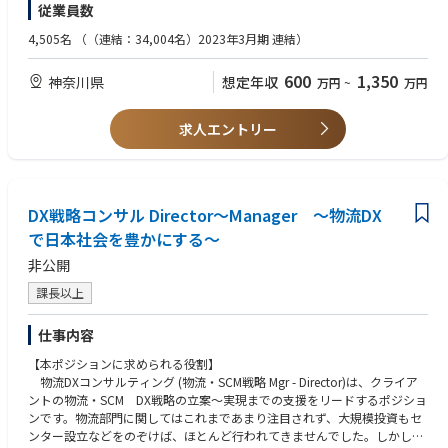
企画管理部には以下4チームにわかれており、今回は取引先管理チームで
従業員数
外部監査対応、本社企画部門/総務/人事との調整業務など)
・部内外問わずプロジェクトマネージメントの経験をしたことのある方。
の募集となります。
※一部法人運営業務がございますが、メインミッションとしては、調達戦
-調達戦略チーム（調達戦略の立案/実行、部門・法人運営）
4,505名
（（連結：34,004名）2023年3月期 連結）
略や共同購買購買の体制構築となります。
【歓迎要件】
-調達基盤チーム(システムの運用、帳票/KPI/原価管理)
下記の領域で知識・経験をお持ちのかたは歓迎いたします。
-取引先管理チーム(取引先評価、債券管理、契約管理)
600
1,350
神奈川県
想定年収
万円
~
万円
【業務の魅力】
・調達戦略立案、企画
-環境CSRチーム(CSR化学物質管理、CSR違反行為確認、CO2削減)
・調達単体で協業する稀有な環境下において、共同購買事業の組織戦略や
・他社との共同購買戦略立案、実行
調達戦略を企画段階から携わっていただけます。
・コンプライアンス対応(競争法、下請法対応など)
■働き方：
求人エントリー
・組織やガバナンス含めルール作りの構築から携われ、経営に近しい立場
・プロジェクトマネジメント
週に2回までリモートワーク可能
で、組織運営や課題解決に携わっていただけます。
・サプライチェーンマネジメント
フレックス制度有
部署残業10-20h程度
【配属組織】
企画管理部には以下4チームにわかれており、今回は調達戦略チームでの
DX戦略コンサル Director～Manager ～物流DX
募集となります。
で日本社会を豊かにする～
-調達戦略チーム（調達戦略の立案/実行、部門・法人運営）
非公開
-調達基盤チーム(システムの運用、帳票/KPI/原価管理)
-取引先管理チーム(取引先評価、債券管理、契約管理)
課長以上
-環境CSRチーム(CSR化学物質管理、CSR違反行為確認、CO2削減)
仕事内容
■働き方：
週に2回までリモートワーク可能
【本ポジションに求められる役割】
フレックス制度有
物流DXコンサルティング (物流・SCM戦略 Mgr - Director)は、クライア
部署残業10-20h程度
ントの物流・SCM DX戦略の立案～実現までの支援をリードするポジショ
ンです。物流部門に関してはこれまであまり注目されず、大規模投資もセ
ンター設立などをのぞけば、ほとんど行われてきませんでした。しかし、