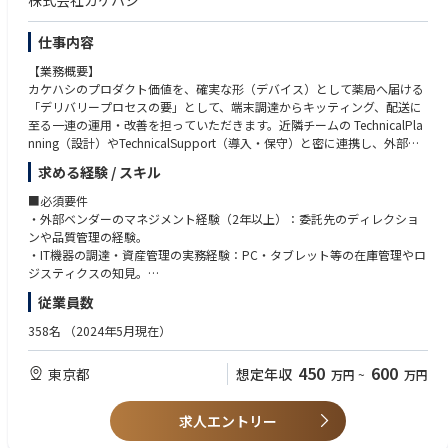
株式会社カケハシ
仕事内容
【業務概要】
カケハシのプロダクト価値を、確実な形（デバイス）として薬局へ届ける
「デリバリープロセスの要」として、端末調達からキッティング、配送に
至る一連の運用・改善を担っていただきます。近隣チームの TechnicalPla
nning（設計）やTechnicalSupport（導入・保守）と密に連携し、外部パ
ートナーと共に「止まらない医療」を支えるデバイス供給体制を構築・運
求める経験 / スキル
用することがミッションです。
■必須要件
【具体的な業務】
・外部ベンダーのマネジメント経験（2年以上）：委託先のディレクショ
・ベンダーマネジメント・品質管理
ンや品質管理の経験。
委託先キッティングセンターの工程管理、品質改善。
・IT機器の調達・資産管理の実務経験：PC・タブレット等の在庫管理やロ
・自律的なプロセス構築（0→1 / 1→10）
ジスティクスの知見。
既存マニュアルを疑い、事業成長に合わせた「より正しい業務フロー」を
・業務改善の実績：自ら課題を見つけ、仕組み（フロー）を構築・改善し
従業員数
再定義・構築。
た経験。
・調達、サプライチェーン管理
358名
（2024年5月現在）
導入計画に基づく端末・周辺機器の発注、仕入れ価格交渉、在庫の適正
■歓迎要件
化。
・ITデバイスの大量キッティング運用やLCM（ライフサイクル管理）の経
450
600
東京都
想定年収
万円
~
万円
・セキュリティ運用管理（クライアント証明書）
験
端末ごとの証明書の発注・発行、および失効処理の確実な実行。
・複数チームやグループ会社を跨いだ合意形成・プロジェクト推進経験
・グループ横断の全体最適化
・RPAやツール等を用いた業務効率化の経験
求人エントリー
グループ会社を含めた調達体制の協力・共通化の推進。
・医療業界への興味関心、社会貢献に対する意欲