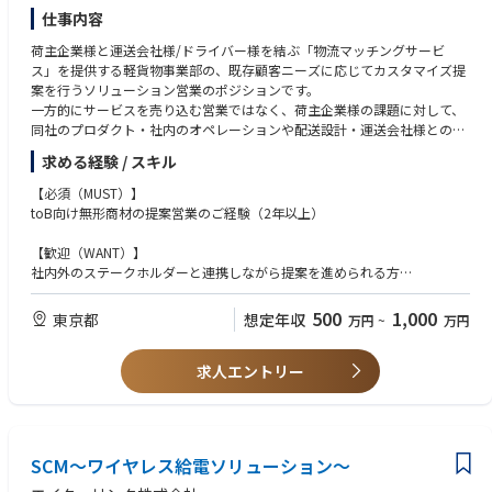
∟組織運営：事業の成長を実現するための、事業部全体の組織運営を統
仕事内容
括。
荷主企業様と運送会社様/ドライバー様を結ぶ「物流マッチングサービ
∟リソース計画：事業計画に基づいた採用計画、人員配置計画の策定と
ス」を提供する軽貨物事業部の、既存顧客ニーズに応じてカスタマイズ提
実行。
案を行うソリューション営業のポジションです。
∟人材育成：事業部メンバーに対する目標設定、評価、育成、マネジメ
一方的にサービスを売り込む営業ではなく、荷主企業様の課題に対して、
ントを行い、ハイパフォーマンな組織を構築。
同社のプロダクト・社内のオペレーションや配送設計・運送会社様との協
業など、さまざまなリソースを組み合わせてソリューションをご提案する
求める経験 / スキル
提案営業をおこなっていただきます。
【必須（MUST）】
■具体的な業務内容
toB向け無形商材の提案営業のご経験（2年以上）
・課題、ニーズのヒアリング
・ソリューションの検討〜提案
【歓迎（WANT）】
・立ち上げ前後では現場設計、お客様・ハコベル社内含めての体制の構
社内外のステークホルダーと連携しながら提案を進められる方
築、運送会社への協業アプローチ〜承諾獲得など
エンタープライズ営業経験者
・立ち上げ後フォローと継続・拡大提案など
500
1,000
東京都
想定年収
万円
~
万円
【求める人物像】
■営業スタイル
・社会課題の解決や事業を大きくしていくために頑張れる方
1人あたりの担当社数：30社程度
求人エントリー
・自分の顧客と向き合い、その課題を一緒に解決するために、泥臭いこと
商談方法：対面50％、オンライン・電話50％
も含めてやりきれる方
担当顧客の詳細（業界や規模感）：全国規模の会社様から中小企業まで幅
・顧客の課題からソリューション自体を考えられる方
広く対応
・何よりも成果に貪欲な方
新規/既存割合：新規2割、既存8割程度
・チームワークを大切にする方
SCM～ワイヤレス給電ソリューション～
・変化が多いスタートアップ企業でチャレンジしたい方
■ポジションの魅力