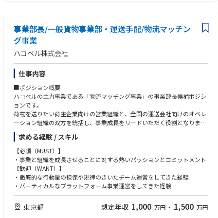
■ポジションの魅力
■求める人物像
・「正解」を創る手応え
カケハシのValueに共感し、以下のスタンスを体現できる方を求めていま
既存の枠組みをアップデートし、自分のアイデアで次世代の供給体制を構
事業部長/一般貨物事業部・運送手配/物流マッチン
す。
築できます。
グ事業
・社会的意義の高さ
・自走できるプロフェッショナル
ハコベル株式会社
あなたが届けたデバイスが、全国の薬剤師と患者さんの体験を変える基盤
指示待ちではなく「今のやり方はベストか？」を問い、自律的に動ける
になります。
方。
・多角化する事業のデリバリー統括へ
・全体最適の視点
仕事内容
カケハシグループの事業拡大に伴い、管理するデバイスの種類や供給プロ
前後の工程（企画・サポート）やグループ全体のバランスを俯瞰して判断
■ポジション概要
セスはさらに複雑化していきます。個別の運用管理に留まらず、グループ
できる方。
ハコベルの主力事業である「物流マッチング事業」の事業部長候補ポジシ
全体のデリバリー体制を最適化する「共通基盤」の構築など、より難易度
・不確実性を楽しむ胆力
ョンです。
の高い仕組みづくりに挑戦いただけるキャリアパスがあります。
変化の激しい環境で、泥臭い実務と仕組みづくりを両立し、やり遂げられ
荷物を送りたい荷主企業向けの営業組織と、全国の運送会社向けのオペレ
る方。
ーション組織の双方を統括し、事業成長をリードいただく役割となりま
・チームへの貢献
す。
個人の成果に固執せず、組織全体の生産性向上にコミットできる方。
求める経験 / スキル
■ミッション
【必須（MUST）】
物流マッチング事業のさらなる成長に向けて、
・事業と組織を成長させることに対する熱いパッションとコミットメント
・中長期の事業戦略の策定・実行
【歓迎（WANT）】
・営業戦略や業務オペレーションの設計・改善
・徹底的な行動量の担保や規律のきいたチーム運営をしてきた経験
・事業収益（売上・PL）の管理
・バーティカルなプラットフォーム事業運営をしてきた経験
・組織マネジメント
・物流ドメインにおけるご経験
1,000
1,500
東京都
想定年収
万円
~
万円
など社内関係部署を巻き込んだ事業推進を担っていただきます。
【求める人物像】