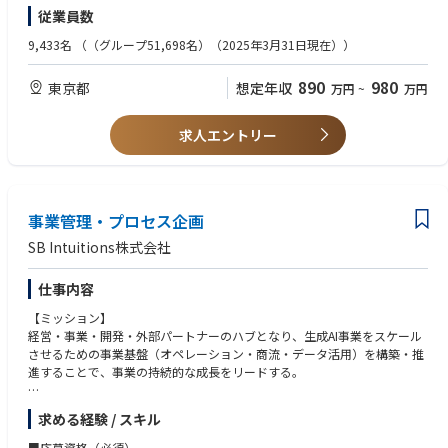
<担当業務>
主導できる方
https://group.ntt/jp/newsrelease/2022/06/24/220624a.html
従業員数
・AIツールを活用した求償予測をベースに効果的かつ効率的な調達を行う
・柔軟性と協調性を持ち、社内外を問わず円滑なコミュニケーションが図
ことで、顧客満足度を担保した上で調達コストを低減し、CSと利益の両立
れる方
■勤務地
9,433名
（（グループ51,698名）（2025年3月31日現在））
を実現する
・自宅（国内限定）
・求償予測システムの運用、改善業務、ケータイ補償用交換端末調達業
<求めるスキル>
※業務上の必要性により、上長等から出社を命じられる場合有
890
980
東京都
想定年収
万円
~
万円
務、資産価額登録業務等（会計業務）
以下のすべての経験を有する方
■勤務地備考
・調達業務の経験（2年以上）
※出社の場合は以下の事業所に出社
＜詳細＞
・会計業務（資産評価、棚卸関連）の経験（2年以上）
・住所： 東京都千代田区大手町一丁目5番1号大手町ファーストスクエ
求人エントリー
・直近の求償実績をベースに求償予測システムを運用・改善する
・データ分析、AIツール活用の経験（2年以上）
ア
・予測結果に基づき、必要在庫数、在庫日数等を勘案し最適な調達を実施
・最寄り駅：JR東京駅もしくは東京メトロ大手町駅
・調達したケータイ補償用交換端末の資産価額登録業務、棚卸関連業務
＜あると望ましい経験/スキル＞
・禁煙環境：全面禁煙
・簿記2級
■転勤
<業務の魅力>
事業管理・プロセス企画
・数年単位で専門性や適性を軸に異動が発生する場合有
・ダイナミックな事業環境において定量的な販売数値、収支数値をベース
※リモートスタンダード組織への異動の場合、原則転居・転勤は無
SB Intuitions株式会社
に定性的な外部環境、内部環境を把握し、必要な事業戦略の立案並びにそ
※オフィスベース組織への異動の場合、転居が必要となる可能性有（同
れを実現するための戦術策定能力を身につけることができます。
組織でもリモートワークによる勤務は可）
仕事内容
・ドコモのもつ膨大かつ多種多様なビックデータを活用することにより、
■出社に伴う費用について
AI開発に必要な機械学習のノウハウが学習でき、DX化を推進できるスキル
勤務事業所への出社については標準的な出社経路を事前に認定したうえ
【ミッション】
を身につけることができます。
で、
経営・事業・開発・外部パートナーのハブとなり、生成AI事業をスケール
・海外グローバルベンダー等との交渉により、交渉力、マネジメント力等
その経路を用いた出社に伴い発生する費用を旅費としてお支払いしま
させるための事業基盤（オペレーション・商流・データ活用）を構築・推
のプロジェクト推進能力を身につけることができます。
す。
進することで、事業の持続的な成長をリードする。
※新幹線、飛行機の利用も旅費規程に基づく範囲内で利用可となる場合
■候補者へのメッセージ
がございます。詳細は個人ごとに異なるため内定後ご説明いたします。
【具体的な業務】
私たちは、新しいコミュニケーション文化の世界の創造に向けて常に挑戦
求める経験 / スキル
■その他
経営層・事業部門・開発・外部パートナーのハブとして、複雑なプロジェ
と進化を続けてきました。今後も進化し続けるため、自ら考え、自ら行動
・業務命令に基づき出社（出張）が発生する場合がございます。
クトを推進するとともに、事業を動かすためのオペレーション・商流・ル
■応募資格（必須）