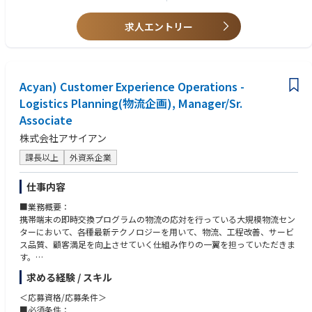
また、光テパイスやLANケープルなどの製造に必要な部品や資材を扱いま
め、幅広い知識と多くの人脈を得ることができます。
す。
◆電子・電機業界での業務経験
求人エントリー
仕入れの約半数が海外からの調達となります。
<スキル・経験・キャリアパス>
当初は先輩社員や経験者がついており、モノづくり全体の流れや生産管理
【魅力】
システムの使い方などを習得していただきます。変動要素の少ない安定し
◆徹底した検査による品質の保持、および少量多品種に短納期対応できる
た案件から始めていただき、徐々に新規開発製品など大型・高度な案件へ
技術力によって競合優位性を保っているため、大手企業との取引多数。
とステップアップしマネジメントスキルを磨いていただきます。
Acyan) Customer Experience Operations -
また、管理職昇格を視野に入れた研修等も充実しており、通常の業務を遂
◆年間休日127日(2024年実績)
Logistics Planning(物流企画), Manager/Sr.
行しながら自己研鑽できる機会が設けられています。
土日祝休みでプライベートや家庭も大切にしながら、メリハリを持って働
Associate
ける環境です。
＜部署の雰囲気＞
株式会社アサイアン
チームワークを基本としているため、先輩社員、後輩社員問わず、なんで
課長以上
外資系企業
も話せる雰囲気づくりを行っています。
＜働き方＞
仕事内容
秘密情報を取り扱うという特性もあり出社とリモートのハイブリッドで働
■業務概要：
いて頂くことになります。基本的には上司と相談しながら個人判断となり
携帯端末の即時交換プログラムの物流の応対を行っている大規模物流セン
ますが、週2回ほどリモートワークを実施しているメンバが多く、メリハ
ターにおいて、各種最新テクノロジーを用いて、物流、工程改善、サービ
リを付けながら働ける環境です。
ス品質、顧客満足を向上させていく仕組み作りの一翼を担っていただきま
す。
求める経験 / スキル
■組織について：
＜物流企画チーム＞
＜応募資格/応募条件＞
現在5名が在籍しています。
■必須条件：