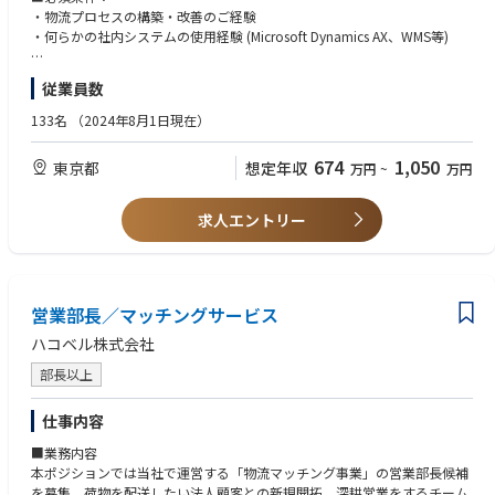
数値分析から、関連会社やパートナー企業と共に積極的に改善提案に参画
・物流プロセスの構築・改善のご経験
いただきます。また業務拡大に伴い物流拠点、配送手段の追加などを行っ
・何らかの社内システムの使用経験 (Microsoft Dynamics AX、WMS等)
ており、このプロジェクト活動にも参加いただくことになります。
■歓迎条件：
従業員数
■具体的には：
・物流システムの導入・改善プロジェクトに関わった経験
・運用システム要件定義～検証計画～実装計画立案
・チームリードやマネジメント経験
133名
（2024年8月1日現在）
・運用システムの策定、改修
・新規プロジェクトの立ち上げ経験
・新規・既存の物流倉庫内、配送プロセスの運用設計、導入支援
・ベンダーや倉庫との折衝経験
674
1,050
東京都
想定年収
万円
~
万円
・物流品質、コスト改善の提案と実装
・物流倉庫のかかわるProjectリード
・業務プロセス改善活動として現場作業の効率化等の実践
求人エントリー
・物流センターにおけるイレギュラー処理全般の管理、改善
・担当チーム内における業務進捗管理
・各種資料作成（顧客向け資料・部内KPI資料他）
・業務委託先のオペレーション管理・指導・改善及びKPI管理・分析、コ
スト管理
営業部長／マッチングサービス
・対顧客対応（各種報告業務、新規案件運用構築等）
ハコベル株式会社
■ポジションの魅力：
部長以上
サプライチェーンはサービスにおけるアンカーとして、お客さまへ最適な
スピード・品質で安心をお届けする部門です。
仕事内容
今回のポジションはサプライチェーンの全てのプロセスを管理・改善する
チームのポジションとなり、ビジネスにおいて広範囲に活躍できる機会の
■業務内容
あるポジションとなります。
本ポジションでは当社で運営する「物流マッチング事業」の営業部長候補
を募集。荷物を配送したい法人顧客との新規開拓、深耕営業をするチーム