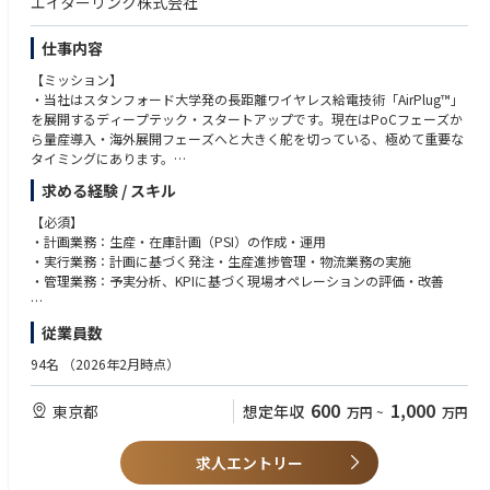
エイターリンク株式会社
・「物流」という巨大な社会基盤を支え、変えていく、その社会的意義や
使命感を肌で味わえる環境です。
仕事内容
・型にはまった営業ではなく、自ら現場に飛び込み、ソリューションから
検討提案することができる環境です。
【ミッション】
・事業フェーズの変化に伴い、マーケティング、プロダクト、組織作りに
・当社はスタンフォード大学発の長距離ワイヤレス給電技術「AirPlug™」
関わることができるダイナミックな環境です。
を展開するディープテック・スタートアップです。現在はPoCフェーズか
・実績次第で早期にリーダー・マネージャーを担っていただくことを期待
ら量産導入・海外展開フェーズへと大きく舵を切っている、極めて重要な
します。
タイミングにあります。
求める経験 / スキル
■キャリアパス
・今回のポジションは、単なる発注・在庫管理の実務ではありません。
営業メンバー→営業マネージャー→営業部長
「開発から以降の量産、それ以降のサプライチェーンを属人的なオペレー
【必須】
営業メンバー→カスタマーサクセスリーダー 等
ションから再現性ある供給基盤へと作り変えること」、そして「事業のグ
・計画業務：生産・在庫計画（PSI）の作成・運用
ご本人の志向や適性に合わせたキャリアが広がります。
ローバル展開を供給面から支える仕組みを一から構築すること」という、
・実行業務：計画に基づく発注・生産進捗管理・物流業務の実施
実務家として一生モノの経験を積めるミッションをお任せします。
・管理業務：予実分析、KPIに基づく現場オペレーションの評価・改善
【業務内容】
・サプライチェーンの意識（supply chain awareness）
従業員数
生産計画の策定・実行（生販会議の運営含む）
・全体像を見る能力
製造委託先への個別発注、受入、在庫管理、出荷管理
・コンフリクトを解決する能力
94名
（2026年2月時点）
関係部門（開発・営業・調達など）との調整
・1つのシステムとして会社をみる能力
顧客要望に対する供給可否検討および対応策の立案・実行
・機能横断的な意識
600
1,000
東京都
想定年収
万円
~
万円
生産性向上・コスト改善に向けた生産計画の改善提案
生産工程の進捗管理・納期管理・物流管理
【歓迎】
棚卸管理、売上・購買管理
・需要予測・Forecast作成の経験（将来的にディマンドプランニング機能
求人エントリー
製造委託先とのオペレーション連携（品質・納期に関する日常的なやり取
拡張の可能性あり）