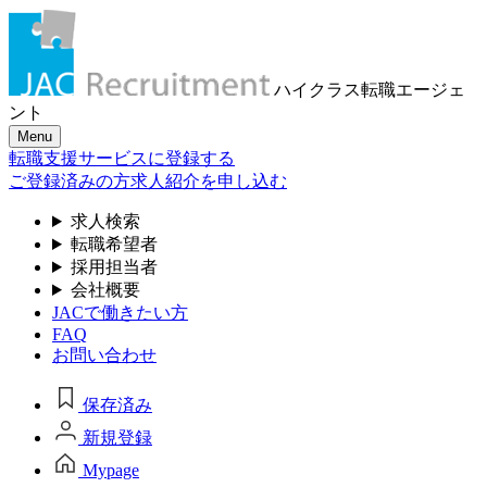
ハイクラス転職
エージェ
ント
Menu
転職支援サービスに登録する
ご登録済みの方
求人紹介を申し込む
求人検索
転職希望者
採用担当者
会社概要
JACで働きたい方
FAQ
お問い合わせ
保存済み
新規登録
Mypage