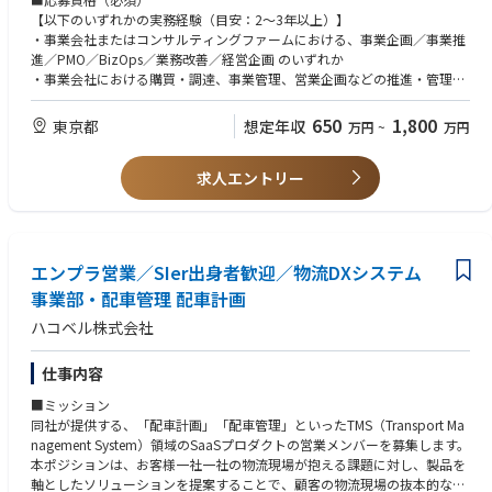
する熱意のあるプロフェッショナル人材を求めています。
※最低出社日の指定はありませんが、業務状況に応じて出社が命ぜられる
ールを構築・実装していただきます。
【以下のいずれかの実務経験（目安：2〜3年以上）】
頻度が変わる可能性有
下記のすべてを一人で担うわけではなく、ご経験・志向に応じて担当領域
・事業会社またはコンサルティングファームにおける、事業企画／事業推
■お客さまにあんしん・あんぜんをお届けするアフターサービスのプロジ
・リモートワーク手当有：
を決めていきます
進／PMO／BizOps／業務改善／経営企画 のいずれか
ェクトに中心メンバーとして携わることができます。
200 円 × 「自宅」でのリモートワーク実施日数 (3H 以上）
・事業会社における購買・調達、事業管理、営業企画などの推進・管理業
■ドコモが保有しているビッグデータを活用し、効率的かつお客さまに喜
■事業推進・プロジェクトマネジメント
務
ばれる端末調達に挑戦することができます。
■現状の組織の運営形態（参考）
・全社横断プロジェクトのスコープ設定、スケジュール・課題・タスク管
■担当業務に関わる社内外のプロフェッショナル人材と協働することを通
650
1,800
東京都
想定年収
・配属先組織の平均残業時間 ／ 30H/月
万円
~
万円
理、進行管理
【以下は必須】
じて、更なるスキルアップと幅広い人脈形成ができます。
・経営層・事業部門・開発・外部パートナー間の調整および合意形成の推
・複数のステークホルダーを巻き込み、プロジェクトや業務改善を推進し
進
求人エントリー
た経験
＝＝＝＝＝＝＝＝＝＝＝
・論点を構造的に整理し、資料や実行プランに落とし込む力
■業務プロセス（オペレーション）の設計・改善
・基礎的なITリテラシー、および生成AI・データ活用への強い関心と学習
■働き方の目安（※メンバー（業務・意向）により異なる）
・属人化した業務の標準化、リードタイムの短縮、ルールの明文化
意欲
リモートスタンダード適用組織となります。
・再現性のあるオペレーションフローの構築・社内定着
https://group.ntt/jp/newsrelease/2022/06/24/220624a.html
エンプラ営業／SIer出身者歓迎／物流DXシステム
■応募資格（歓迎）
■商流・調達・契約の推進（データ購買を含む）
事業部・配車管理 配車計画
・PMO、または業務プロセスの設計・改善（BPR）の経験
■勤務地
・外部ベンダーとのデータ調達・購買プロセスの企画・進行管理
・契約書（業務委託、利用規約、秘密保持契約等）やSOWの精査、法務部
・自宅（国内限定）
ハコベル株式会社
・契約・SOWの精査、法務・知財部門と連携したリスク抽出・条件交渉の
門と連携したリスク抽出・折衝の経験
※業務上の必要性により、上長等から出社を命じられる場合有
支援
・購買・調達、ベンダーマネジメントの経験
■勤務地備考
仕事内容
・データガバナンス体制の構築、データ利用ポリシー・社内規程の策定経
※出社の場合は以下の事業所に出社
■計数管理・コスト最適化の支援
験
・住所： 東京都千代田区大手町一丁目5番1号大手町ファーストスクエ
■ミッション
・収益シミュレーションやインフラ・データ購入等の原価計算を通じた意
・著作権、個人情報保護法、情報セキュリティ等に関する基礎知識
ア
同社が提供する、「配車計画」「配車管理」といったTMS（Transport Ma
思決定支援
・P&L管理・原価計算など計数管理の経験
・最寄り駅：JR東京駅もしくは東京メトロ大手町駅
nagement System）領域のSaaSプロダクトの営業メンバーを募集します。
・IT、SaaS、クラウド、AI領域における就業またはプロジェクト経験
・禁煙環境：全面禁煙
本ポジションは、お客様一社一社の物流現場が抱える課題に対し、製品を
■データ活用ルール・ガバナンスの整備支援
■転勤
軸としたソリューションを提案することで、顧客の物流現場の抜本的な改
・学習用データの取り扱いポリシー／ガイドラインの策定支援と社内浸透