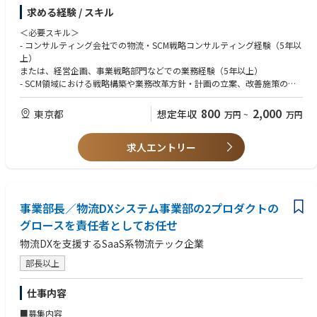
ドライバー不足や物流費の値上げを背景に、物流に対する経営の関心が高
求める経験 / スキル
まっています。物流部門の想いを経営が理解できる形にし、実現による効
果を明確にし、中期経営計画や物流DX構想などを立案していくことが必要
＜必要スキル＞
になっています。物流と経営、テクノロジーの視点を持ち、変革のシナリ
- コンサルティング会社での物流・SCM戦略コンサルティング経験（5年以
オを作成し、実行までサポートしていくことができる人材を求めていま
上）
す。お客様側の経営者やCXOのメンバー、および現場のリーダー達とのデ
または、経営企画、事業戦略部門などでの業務経験（5年以上）
ィスカッションリードし、一緒に改革を実現していきましょう。
- SCM領域における戦略構築や業務改革方針・計画の立案、改善施策の具
体化・推進の経験（2年以上）
具体的な職務内容：週1日～2日の工数のプロジェクトを複数管理するスタ
- 複数名の部下を持ちチームをマネジメントした経験（2年以上）
800
2,000
東京都
想定年収
万円
~
万円
イルです。クライアントにとって比較的リーズナブルな価格を保ちつつ、
- 論理的思考力および仮説思考のスキル
実行までの実益を目指す伴走型で、「痒い所に手が届く」スタイルを心掛
- 問題発見力およびソリューション策定力
けています。
求人エントリー
- 高いドキュメント作成力
【プロジェクトの推進】
＜歓迎スキル＞
・物流業務における問題点の整理と課題の抽出、解決策の創出
- コンサルティング会社でのマネジメントポジションの勤務経験
・提案書・報告書の企画作成、プロジェクトファシリテーションおよび
- メーカーや商社など事業会社における物流部門での勤務経験
事業部長／物流DXシステム事業部の2プロダクトの
スコープとスケジュール管理
- 物流業界またはスタートアップ企業での勤務経験
・プロジェクトチームマネジメント（工数およびMargin管理 など）
グロースを責任者としてお任せ
- 3PL戦略、共同配送、物流ネットワーク、グローバル物流構築の経験
- 物流に関する基礎知識、現場感
物流DXを支援するSaaS系物流テック企業
【組織づくり】
・自部門でのメンバー育成やサポート
部長以上
・社内横断PJへの参画 など
仕事内容
【マーケティング活動、その他】
・業界最新動向の調査、最新分析手法の研究
■募集内容