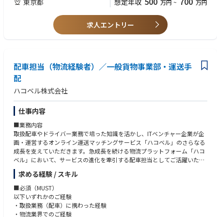
500
700
東京都
想定年収
万円
~
万円
機会があります。将来的には事業責任者やマネジメントポジションへの
・コンサルティング（IT・業務・戦略）のご経験
ステップアップも視野に入れられる環境です。実際に、20代で事業責任者
やVPoXに抜擢されている社員もいます。
求人エントリー
【歓迎（WANT）】
立ち上げフェーズの事業に携わったご経験
②変化を迎える物流領域において、先進性の高い技術の活用を視野に、企
スタートアップでのご経験
画力・営業力を高められるポジション
事業開発・事業推進・事業企画・営業企画のご経験
・物流業界の業務効率化・DX推進を目的に、BPOサービスや業務支援シス
配車担当（物流経験者）／一般貨物事業部・運送手
テムなど、複数手段を組み合わせたソリューションの企画・立案・推進を
【求める人物像】
担っていただきます。
配
・当社のミッションに共感をいただける方
・0→1フェーズの事業開発に携わりながら、仮説構築から顧客接点、サー
・圧倒的な解像度をもとにしたリアリティのある課題設定や戦略実行がで
ハコベル株式会社
ビス提供体制の構築まで一貫して関与いただけるポジションです。
きる方
・業界の常識を変えることを厭わず、社会に大きな影響を与えられる仕事
③物流業界のネクストスタンダードを創っていく事業
仕事内容
がしたい方
様々な課題を抱えている物流業界における構造的な課題を解決すること
・スピード感ある環境で、常識にとらわれず新しい取り組みに果敢にチャ
■業務内容
で、物流を起点に日本の産業を支える存在となることを目指しており、そ
レンジしたい方
取扱配車やドライバー業務で培った知識を活かし、ITベンチャー企業が企
の社会的意義や使命感を肌で味わえる環境です。
・自らオーナーシップを持ち、周囲を巻き込みながら実行に移せる方
画・運営するオンライン運送マッチングサービス「ハコベル」のさらなる
成長を支えていただきます。急成長を続ける物流プラットフォーム「ハコ
【キャリアパス】
ベル」において、サービスの進化を牽引する配車担当としてご活躍いただ
成長中の組織であるため、実績次第で幅広いキャリアパスを描くことがで
ける方を募集しています。
きます。
求める経験 / スキル
具体的には…
■必須（MUST）
・リーダー/マネージャー/事業責任者等への昇格
・荷主（大手食品メーカー、3PL企業など）からの配車依頼に対する手配
以下いずれかのご経験
・IS/FS/PdM など他ロールへのシフト（適性・希望に応じて）
業務
・取扱業務（配車）に携わった経験
自社プラットフォーム「ハコベル」を活用し、空き車両を保有する運送
・物流業界でのご経験
実際に、事業責任者やVPクラスに就任している20代も複数おり、入社年