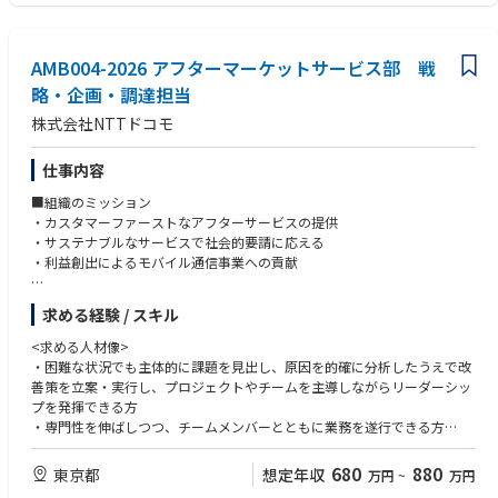
り）
・電子部品・電子製品領域での実務経験
・OEM/ODM先とのオペレーション調整経験
【この仕事で得られる経験】
・生産管理・物流システム/IT系のご経験
・ディープテック領域における量産SCMの構築・最適化を、開発〜量産〜
AMB004-2026 アフターマーケットサービス部 戦
・Tableau・PowerBI等によるデータ分析経験
EOLまで一気通貫で経験できます。
・海外拠点・海外サプライヤとのやり取り経験
略・企画・調達担当
事業計画が短期間で変化する環境の中で、需要と供給の調整を実務で担う
・工程管理業務経験
株式会社NTTドコモ
ことで、不確実性の高い状況下での意思決定力も養われます。
・また、タイ拠点をはじめとする今後の海外展開にあわせて、グローバル
【求める人物像】
オペレーションの構築に関与できる機会もあります。
・事業環境が変化する環境でも、自ら考え適応できる人
仕事内容
現時点では国内中心の体制であり、海外はまだ立ち上げ初期の段階です
・現場実務から経営層への報告まで幅を持って対応できる人
■組織のミッション
が、事業の成長とともにこの領域へ携わる可能性は十分にあります。
・コミュニケーション能力が高く、関係部門との調整が得意な人
・カスタマーファーストなアフターサービスの提供
・課題を第三者目線で分析でき、大局を見据えた対応を検討できる人
・サステナブルなサービスで社会的要請に応える
【ポジションの魅力・魅力】
・創意工夫しながら主体的に業務に取り組める人
・利益創出によるモバイル通信事業への貢献
・ファブレス体制のもと、製造委託先との日々のやり取りから在庫・出荷
・地道な作業を厭わない人
までを担い、量産オペレーションの中核を担っていただきます。
■組織の業務概要
・仕組みがまだ整いきっていないスタートアップだからこそ、自ら主体的
求める経験 / スキル
・アフターサービスでお客さまに提供するスマートフォンの調達業務
に業務の標準化を推進でき、事業の成長に合わせて機能そのものを拡張し
・補償サービスにおける求償予測AIシステムの機能改善、求償予測業務
ていける環境です。
<求める人材像>
・事業計画策定業務（KPI、収支計画）、パートナーとの交渉戦略策定
・困難な状況でも主体的に課題を見出し、原因を的確に分析したうえで改
・グローバルベンダー等との交渉、契約業務、資産管理業務
善策を立案・実行し、プロジェクトやチームを主導しながらリーダーシッ
プを発揮できる方
■担当いただく業務概要
・専門性を伸ばしつつ、チームメンバーとともに業務を遂行できる方
<担当業務>
・柔軟性、協調性を持ち、社内外を問わず円滑なコミュニケーションが図
・AIツールを活用した求償予測をベースに効果的かつ効率的な調達を行う
れる方
680
880
東京都
想定年収
万円
~
万円
ことで、顧客満足度を担保した上で調達コストを低減し、CSと利益の両立