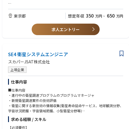
会社を選定。電話やメールでのフォローを通じてマッチングを実施
次や年齢に捉われずチャレンジするカルチャーが根付いています。
・配車済み案件に関するトラブルシューティング対応
■歓迎（WANT）
遅延・キャンセルなどのイレギュラー発生時において、関係各所と連携
・チームで業務に取り組む事が好きな方
350
650
東京都
想定年収
万円
~
万円
しながら解決まで対応
・業務上の課題を発見し、アウトプット出来る方
・周りを素直に頼れる方
求人エントリー
・物流業界でのご経験がある方
★ポジションの魅力
・物流業界のネクストスタンダードを創っていく事業です。
■求める人物像
・自分の声をもとに運送会社の要望をサービス改善に活かせる環境があり
・業界変革への思いがある方
ます。
・ミッションへの共感を持てる方
SE4 衛星システムエンジニア
・多様なバックグラウンドを持ったプロフェッショナルと働く成長環境が
・スピード感ある環境で、常識にとらわれず新しい取り組みに果敢にチャ
あります。
レンジしたい方
スカパーJSAT株式会社
・伸びしろの大きな市場と、上記のような環境にいるからこそ得られる圧
・自らオーナーシップを持ち、周囲を巻き込みながら実行に移せる方
倒的な成長があります。
上場企業
〇キャリアパス
仕事内容
・個々の志向・強みに応じて、柔軟にキャリアを描いていただける環境で
■仕事内容
す。
・進行中の衛星調達プログラムのプログラムマネージャ
マネージャーとしてチームをリードするポジションからスタートし、将来
・新規衛星調達案件の技術評価
的には部門責任者として組織全体を牽引いただくなど、より大きな役割へ
・衛星に関する新技術の情報収集(衛星寿命延命サービス、地球観測分野、
のステップアップも可能です。
宇宙状況把握・宇宙領域把握、小型衛星分野等)
「こうなりたい」というビジョンを、ぜひ主体的に発信してください。
求める経験 / スキル
■期待する役割
・国内外の衛星メーカとの衛星調達プログラムの管理を主担当として従事
【必須要件】