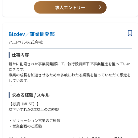
・事業成長や組織成長に強いコミットメントを持てる方
■ポジションの魅力
求人エントリー
・高い行動力と推進力をお持ちの方
・ハコベルの祖業かつ中核事業を経営視点でリードできる
・周囲を巻き込みながら成果創出ができる方
・裁量権を持って組織づくり・事業づくりに携われる
・困難な状況でもやり切る執着心をお持ちの方
・急成長フェーズの事業運営を経験できる
・「物流」という社会インフラを変革する事業に携われる
【歓迎されるご経験】
Bizdev／事業開発部
・事業責任者や組織マネジメント経験
└社長・執行役員は、外資系コンサルファーム、元物流の現場、元スター
・営業組織の構築・運営経験
ハコベル株式会社
トアップ等、様々な出身メンバーで構成されており、協働・議論を通し、
・プラットフォーム事業の運営経験
多様な考え方・スタイルを学ぶことができます。
・物流業界でのご経験
仕事内容
～マッチング事業はハコベルの祖業にあたり、さらなる非連続成長を期待
新たに創設された事業開発部にて、執行役員直下で事業推進を担っていた
しているポジションです。～
だきます。
事業の成長を加速させるための多岐にわたる業務を担っていただく想定を
しています。
【具体的な業務内容】
求める経験 / スキル
・営業やオペレーションなどの現場に入り込み、業務改善や業務フローの
構築、現場への装着・推進までを担う
【必須（MUST）】
・事業成長の角度を変えるためにとして解決すべき本質的な課題を特定
以下いずれか2年以上のご経験
し、営業・オペレーション・システムを横断して事業変革を立案・推進
・ソリューション営業のご経験
【ポジションの魅力】
・営業企画のご経験
①若手から大きな裁量を持ち挑戦できる環境
・事業開発のご経験
・入社年次や経験にかかわらず、裁量のある業務・プロジェクトに携わる
・プロダクトマネジメントのご経験