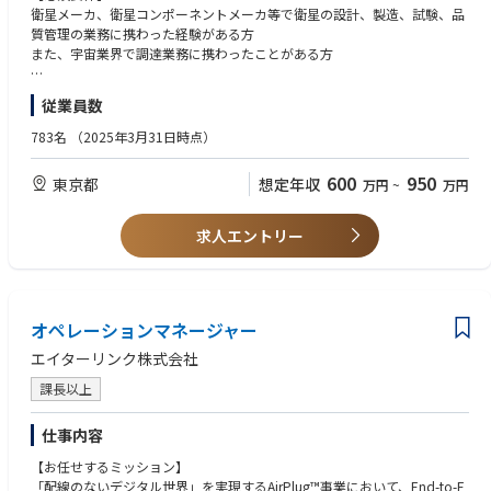
いただく。
衛星メーカ、衛星コンポーネントメーカ等で衛星の設計、製造、試験、品
・プログラム管理のみならず、社内新規案件における調達先選定評価業務
質管理の業務に携わった経験がある方
にも携わっていただきます。
また、宇宙業界で調達業務に携わったことがある方
【歓迎要件】
従業員数
・衛星の設計、試験に関する知識
・衛星品質管理に関する知識
783名
（2025年3月31日時点）
・無線通信に関する知識
・開発プロジェクトでのプロジェクトマネージャー業務経験
600
950
東京都
想定年収
万円
~
万円
・国内外の企業と技術評価や調達プログラムマネジメントにおいてコミュ
ニケーションが取れる英語力
求人エントリー
＜資格＞
・無線従事者資格保有者（第一級陸上無線技術士、第二級陸上無線技術
士、第一級陸上特殊無線技士）
・電気通信主任技術者資格保有者
オペレーションマネージャー
・情報処理技術者資格保有者（プロジェクトマネージャ）
・PMP®
エイターリンク株式会社
・TOEIC 700点以上
課長以上
【求める人物像】
・自らにとって未知の領域であっても既知の知見を活かしながら臆せずチ
仕事内容
ャレンジ出来る方
【お任せするミッション】
・社内外、国内外の個人や企業と協調し、多様性を理解しながら仕事を進
「配線のないデジタル世界」を実現するAirPlug™事業において、End-to-E
められる方