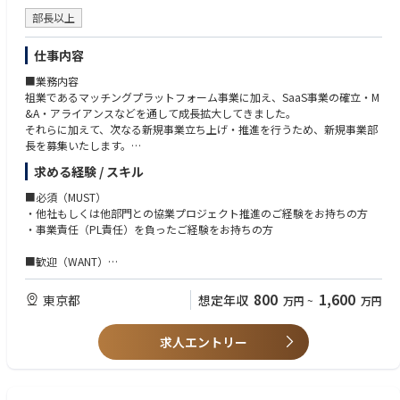
・フォーキャスト／TCA／TCOを用いたコスト・デリバリー最適化の経験
を統括できる
・多国籍チームのマネジメント経験
部長以上
・海外EMS・サプライヤを含むグローバルなSCM構築に関われる
・高周波、無線、電波を用いた製品に関する基礎知識
・経営と近い距離で意思決定に関与できるポジション
仕事内容
・量産・事業拡大フェーズの中核としてインパクトの大きい役割
【求める人物像】
■業務内容
・事業全体を俯瞰し、オペレーションを「仕組み」として設計できる方
【この仕事で得られる経験・成長】
祖業であるマッチングプラットフォーム事業に加え、SaaS事業の確立・M
・技術・ビジネス・デリバリーの接点で調整役を担える方
ディープテックスタートアップにおけるE2Eオペレーション構築経験
&A・アライアンスなどを通して成長拡大してきました。
・不確実性の高い環境でも、冷静に優先順位を判断し行動できる方
量産立ち上げ〜スケールまでのサプライチェーンマネジメント経験
それらに加えて、次なる新規事業立ち上げ・推進を行うため、新規事業部
・ステークホルダーとの信頼関係を構築し、物事を前に進められる方
海外EMS・グローバルサプライヤとの協業経験
長を募集いたします。
・現場・現物・現実を重視し、改善を継続できる方
経営視点での意思決定・事業推進スキル
・整理整頓ができる方（※自宅は問いません）
求める経験 / スキル
複雑なオペレーションを統合・最適化するリーダーシップ
同社及び株主の既存アセットを活用した新規事業を立ち上げることを期待
しているポジションです
■必須（MUST）
・他社もしくは他部門との協業プロジェクト推進のご経験をお持ちの方
＜具体例＞
・事業責任（PL責任）を負ったご経験をお持ちの方
- 新規事業テーマの創出および仮説検証を通じたビジネスモデルの構築
- 社内外のステークホルダーを巻き込みながらの事業立ち上げ体制の構築
■歓迎（WANT）
- 外部パートナーシップやアライアンスの提携
・事業会社でのM&A、事業提携などのアライアンス推進経験をお持ちの方
- 立ち上げた事業の成長に向けた中長期戦略の策定と、KPI設計〜KPI達成
・新規事業開発のご経験をお持ちの方
800
1,600
東京都
想定年収
万円
~
万円
に向けた施策の実行
・物流業界またはIT業界でのご経験をお持ちの方
- 事業の予実/PL管理
求人エントリー
■求める人物像
・当社のミッションに共感をいただける方
・圧倒的な解像度をもとにしたリアリティのある課題設定や戦略実行がで
きる方