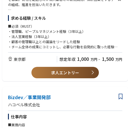
■当社について：
の組成、推進を担当いただきます。
アシュリオングループは人と最新のテクノロジーを繋げ、人の生活をより
快適なものにしたいという思いを持った企業です。日本事業は携帯端末ユ
具体的には・・・
求める経験 / スキル
ーザーに独自の補償プログラムとカスタマーサービスを提供し、どんな機
・営業戦略の策定・立案〜実行
種を利用していても、電話一本、画面のクリックを一つさえすれば、翌日
当社内の最大規模の事業のさらなる成長を実現するための営業戦略策定〜
■必須（MUST）
にスマホの交換、データの移管等、簡単な事から専門性の高い事までスム
実行
・管理職、ピープルマネジメント経験（3年以上）
ーズに解決まで導きます。
達成に向けた営業戦術を含めたビジネスオペレーションの設計、及び実
・法人営業経験（3年以上）
行、並びに組織マネジメント
・顧客の管理職以上との議論をリードした経験
・チーム全体の成果にコミットし、必要な行動を自発的に取った経験
・売上創出
四半期単位での高い売上目標に対し、常に成果をデリバリーする強い営業
■歓迎（WANT）
1,000
1,500
東京都
想定年収
万円
~
万円
力とコミットメント
・徹底的な行動量の担保や規律のきいたチーム運営をしてきた経験
新規顧客の開拓、既存顧客の深耕営業
・物流ドメインにおけるご経験
社内リソース（配車チーム、プロダクトチーム、企画チームなど）を適切
求人エントリー
に巻き込んだ顧客との関係構築
■求める人物像
・当社ミッションへの共感
■営業スタイル
・物事をやり遂げる執着心
・一人当たり20拠点～50拠点
・社内外の関係当事者の信頼を勝ち得、円滑に業務を進められるコミュケ
Bizdev／事業開発部
・商談方法：対面7割、電話・オンライン3割（顧客が遠方の場合出張あ
ーション能力
り）
・圧倒的な行動量とスピード感
ハコベル株式会社
・担当顧客の詳細（業界や規模感）：メーカーや物流事業者全般
・新規/既存割合：新規2割/既存8割
仕事内容
■キャリアパス
■業務内容
成長中の組織のため、実績次第で様々な機会に挑戦でき、幅広いキャリア