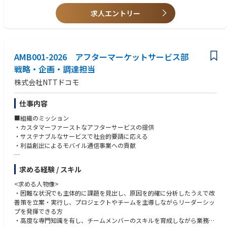
を実現する
<求めるスキル>
・求償予測システムの運用、改善業務、ケータイ補償用交換端末調達業
求人エントリー
以下のすべての経験を有する方
務、資産価額登録業務等（会計業務）
・調達業務の経験（2年以上）
・会計業務（資産評価、棚卸関連）の経験（2年以上）
＜詳細＞
・データ分析、AIツール活用の経験（2年以上）
・直近の求償実績をベースに求償予測システムを運用・改善する
AMB001-2026 アフターマーケットサービス部
・予測結果に基づき、必要在庫数、在庫日数等を勘案し最適な調達を実施
＜あると望ましい経験/スキル＞
・調達したケータイ補償用交換端末の資産価額登録業務、棚卸関連業務
戦略・企画・調達担当
・簿記2級
株式会社NTTドコモ
<業務の魅力>
私たちは、新しいコミュニケーション文化の世界の創造に向けて常に挑戦
と進化を続けてきました。今後も進化し続けるため、自ら考え、自ら行動
仕事内容
する熱意のあるプロフェッショナル人材を求めています。
■組織のミッション
・カスタマーファーストなアフターサービスの提供
■お客さまにあんしん・あんぜんをお届けするアフターサービスのプロジ
・サステナブルなサービスで社会的要請に応える
ェクトに中心メンバーとして携わることができます。
・利益創出によるモバイル通信事業への貢献
■ドコモが保有しているビッグデータを活用し、効率的かつお客さまに喜
ばれる端末調達に挑戦することができます。
■組織の業務概要
■担当業務に関わる社内外のプロフェッショナル人材と協働することを通
求める経験 / スキル
・アフターサービスでお客さまに提供するスマートフォンの調達業務
じて、更なるスキルアップと幅広い人脈形成ができます。
・補償サービスにおける求償予測AIシステムの機能改善、求償予測業務
<求める人物像>
・事業計画策定業務（KPI、収支計画）、パートナーとの交渉戦略策定
・困難な状況でも主体的に課題を見出し、原因を的確に分析したうえで改
＝＝＝＝＝＝＝＝＝＝＝
・グローバルベンダー等との交渉、契約業務、資産管理業務
善策を立案・実行し、プロジェクトやチームを主導しながらリーダーシッ
プを発揮できる方
■働き方の目安（※メンバー（業務・意向）により異なる）
■担当いただく業務概要
・高度な専門知識を有し、チームメンバーのスキルを育成しながら業務を
リモートスタンダード適用組織となります。