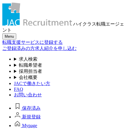
ハイクラス転職
エージェ
ント
Menu
転職支援サービスに登録する
ご登録済みの方
求人紹介を申し込む
求人検索
転職希望者
採用担当者
会社概要
JACで働きたい方
FAQ
お問い合わせ
保存済み
新規登録
Mypage