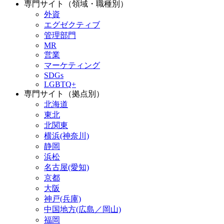
専門サイト（領域・職種別）
外資
エグゼクティブ
管理部門
MR
営業
マーケティング
SDGs
LGBTQ+
専門サイト（拠点別）
北海道
東北
北関東
横浜(神奈川)
静岡
浜松
名古屋(愛知)
京都
大阪
神戸(兵庫)
中国地方(広島／岡山)
福岡