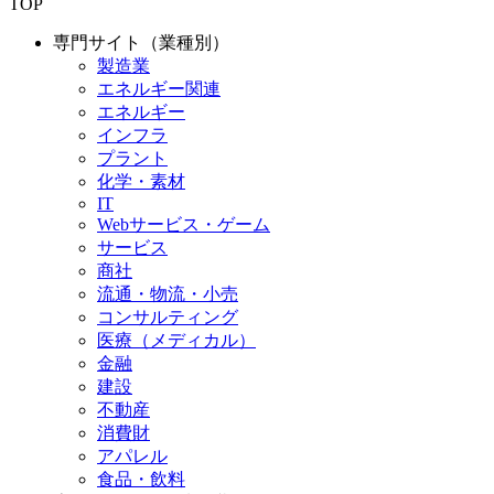
TOP
専門サイト（業種別）
製造業
エネルギー関連
エネルギー
インフラ
プラント
化学・素材
IT
Webサービス・ゲーム
サービス
商社
流通・物流・小売
コンサルティング
医療（メディカル）
金融
建設
不動産
消費財
アパレル
食品・飲料