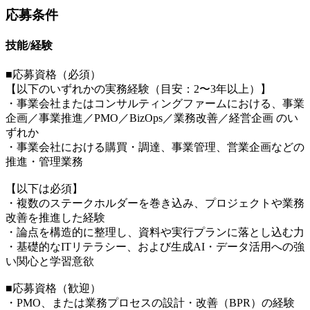
応募条件
技能/経験
■応募資格（必須）
【以下のいずれかの実務経験（目安：2〜3年以上）】
・事業会社またはコンサルティングファームにおける、事業
企画／事業推進／PMO／BizOps／業務改善／経営企画 のい
ずれか
・事業会社における購買・調達、事業管理、営業企画などの
推進・管理業務
【以下は必須】
・複数のステークホルダーを巻き込み、プロジェクトや業務
改善を推進した経験
・論点を構造的に整理し、資料や実行プランに落とし込む力
・基礎的なITリテラシー、および生成AI・データ活用への強
い関心と学習意欲
■応募資格（歓迎）
・PMO、または業務プロセスの設計・改善（BPR）の経験