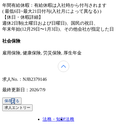
年間有給休暇：有給休暇は入社時から付与されます
( 最低6日~最大21日付与(入社月によって異なる) )
【休日・休暇詳細】
週休2日制(土曜日および日曜日)、国⺠の祝日、
年末年始(12月29日〜1月3日)、その他会社が指定した日
社会保険
雇用保険, 健康保険, 労災保険, 厚生年金
求人No.：NJB2379146
最終更新日：2026/7/9
保存する
求人エントリー
法務・知財
法務