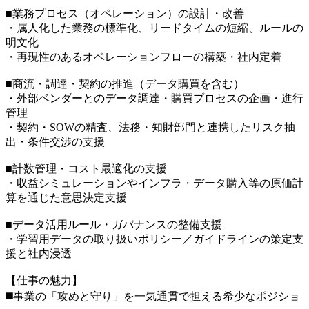
■業務プロセス（オペレーション）の設計・改善
・属人化した業務の標準化、リードタイムの短縮、ルールの
明文化
・再現性のあるオペレーションフローの構築・社内定着
■商流・調達・契約の推進（データ購買を含む）
・外部ベンダーとのデータ調達・購買プロセスの企画・進行
管理
・契約・SOWの精査、法務・知財部門と連携したリスク抽
出・条件交渉の支援
■計数管理・コスト最適化の支援
・収益シミュレーションやインフラ・データ購入等の原価計
算を通じた意思決定支援
■データ活用ルール・ガバナンスの整備支援
・学習用データの取り扱いポリシー／ガイドラインの策定支
援と社内浸透
【仕事の魅力】
◼️事業の「攻めと守り」を一気通貫で担える希少なポジショ