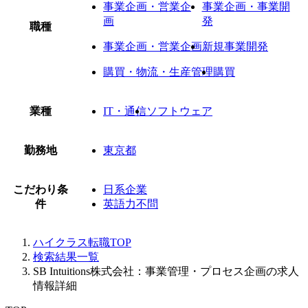
事業企画・営業企
事業企画・事業開
画
発
職種
事業企画・営業企画
新規事業開発
購買・物流・生産管理
購買
業種
IT・通信
ソフトウェア
勤務地
東京都
こだわり条
日系企業
件
英語力不問
ハイクラス転職TOP
検索結果一覧
SB Intuitions株式会社：事業管理・プロセス企画の求人
情報詳細