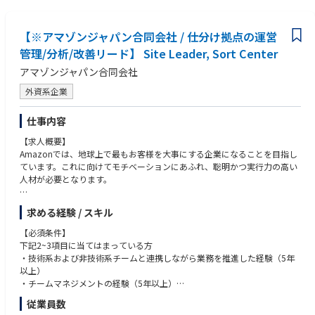
【※アマゾンジャパン合同会社 / 仕分け拠点の運営
管理/分析/改善リード】 Site Leader, Sort Center
アマゾンジャパン合同会社
外資系企業
仕事内容
【求人概要】
Amazonでは、地球上で最もお客様を大事にする企業になることを目指し
ています。これに向けてモチベーションにあふれ、聡明かつ実行力の高い
人材が必要となります。
Amazonの著しい成長を支えているのが、自社で保有している高品質な輸
求める経験 / スキル
送ネットワークです。将来の物流業界の変化及び貨物量の増加を見据え、
慣習に捉われない新たな輸送網・サービスを構築しています。
【必須条件】
その輸送ネットワークの要の拠点となる、日本初の自社運営のソートセン
下記2~3項目に当てはまっている方
ター(SC)の拠点統括責任者として運営管理を行って頂くSite leaderを募集
・技術系および非技術系チームと連携しながら業務を推進した経験（5年
します。
以上）
・チームマネジメントの経験（5年以上）
※ソートセンターとは
・部門横断プロジェクトの推進・デリバリー経験（5年以上）
従業員数
Amazonの自社輸送網において、全国にある大規模倉庫と配送拠点の中継
・プログラムまたはプロジェクトマネジメントの実務経験（5年以上）