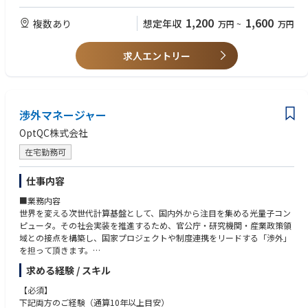
【資格 / License】
1,200
1,600
複数あり
想定年収
万円
~
万円
＜必須 / Mandatory＞
• Bachelor degree in relevant field (Marketing, Science, Economics or pha
rmacists)
求人エントリー
＜歓迎 / Nice to have＞
• Pharmacist license
• Medical license
渉外マネージャー
【能力 / Skill-set】
OptQC株式会社
＜必須 / Mandatory＞
• Knowledge of healthcare business, HTA, and pricing & reimbursement r
在宅勤務可
egulations in Japan.
• Excellent interpersonal communication skills
仕事内容
• Logical thinking
■業務内容
• Problem resolution skills
世界を変える次世代計算基盤として、国内外から注目を集める光量子コン
• Project management skills
ピュータ。その社会実装を推進するため、官公庁・研究機関・産業政策領
域との接点を構築し、国家プロジェクトや制度連携をリードする「渉外」
＜歓迎 / Nice to have＞
を担って頂きます。
• Experience in Real World Data analysis/Epidemiological research
• Familiarity with operating in a global business
求める経験 / スキル
本ポジションでは、主に中央省庁・研究機関との関係構築を担い、政策動
• Statistical skills
向の把握、制度活用、補助金・委託事業対応、産学官連携の推進などを通
• High-level Excel skills
【必須】
じて、OptQCの事業成長および日本の量子産業競争力強化に貢献いただき
下記両方のご経験（通算10年以上目安）