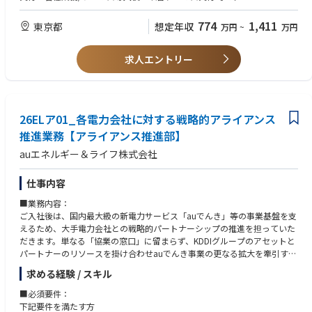
・法人営業力、顧客基盤、グループ会社のサービス、AI／クラウド／通信
本ポジションでは日本の重要な社会インフラである保険・金融業界の業界
／データセンターといったアセットを組み合わせ、構想から実行準備まで
課題に対しての打ち手を企画/設計/創造し業界課題の改善/解決がミッショ
■応募資格(歓迎)
774
1,411
東京都
想定年収
万円
~
万円
推進することができる。
ンとなります。
・新規事業開発の領域において特に保険/金融領域での事業企画/推進の経
・官公庁、研究機関、国内外パートナー、スタートアップ、大手企業との
験
協業を通じて、社会実装に近い立場で新しい事業機会を創出することがで
【主な業務】
求人エントリー
・AI等の最先端テクノロジーに日常的に触れ、技術も活用した事業企画経
きる。
日本有数の事業アセット（ICTアセット：AI/ネットワーク/クラウド、グル
験
ープのユーザータッチポイント/データアセット）を活用し、保険・金融
領域の業界課題の解決につながる事業企画/創造する業務を担っていいた
だきます。
26ELア01_各電力会社に対する戦略的アライアンス
【具体的な業務】
推進業務【アライアンス推進部】
①戦略および事業企画/事業実行プラン設計
auエネルギー＆ライフ株式会社
・保険/金融業界における構造課題の抽出
・TAM再定義/勝ち筋設計
・事業仮説立案
仕事内容
・事業計画策定
■業務内容：
・PoC設計〜商用化推進
ご入社後は、国内最大級の新電力サービス「auでんき」等の事業基盤を支
・実行計画と実行部隊へのハンドオーバー
えるため、大手電力会社との戦略的パートナーシップの推進を担っていた
だきます。単なる「協業の窓口」に留まらず、KDDIグループのアセットと
② アライアンス・共創推進
パートナーのリソースを掛け合わせauでんき事業の更なる拡大を牽引する
・大手保険会社等のトップ金融機関との共創案設計
フロントランナーとしての役割を期待しています。
・大手保険会社等の提携協議/交渉
求める経験 / スキル
・政府機関との連携協議
（具体的な業務内容）
■必須要件：
■戦略的交渉・事業推進
下記要件を満たす方
■仕事の魅力