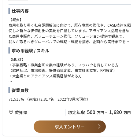
単なる調整役ではなく、経営・事業の意思決定に近い立場で、社内外のネ
ットワークを駆使した事業推進のキーパーソンとして、その影響力を発揮
仕事内容
できる環境です。
【概要】
商用を取り巻く社会課題解決に向けて、既存事業の強化や、CASE技術を駆
使した新たな価値創出の実現を目指しています。アライアンス活用を含め
た商用車販売、バリューチェーン強化、ソリューション提供の観点で、
我々が取るべきグローバルでの戦略・戦術を描き、企画から実行までを中
心となって推進出来る人材を募集しています。
求める経験 / スキル
【詳細】
【MUST】
■商用事業戦略の立案と実行推進
・事業戦略・事業企画立案の経験があり、ノウハウを有している方
・アライアンス戦略(供給・開発等)
（課題抽出、市場調査、提供価値定義、事業計画立案、KPI設定）
・日本、アジアを中心としたグローバルでの販売、バリューチェーン強化
・大企業とのアライアンス業務経験がある方
・中長期経営計画の策定
【WANT】
従業員数
■商用ソリューションの事業企画
・新規事業の立上げ経験がある方
・ソリューション毎に、市場、競合、提供価値分析から、商流、マネタイ
・英語力：TOEIC 730点以上相当
71,515名
（連結372,817名 2022年3月末現在）
ズ方法、事業性、リスク対応立案までを、プロジェクト関係者と共に企画
【求める人物像】
500
1,680
愛知県
想定年収
万円
~
万円
ソリューション例：電動ソリューション、物流ソリューション、車両デー
・自立性/積極性/好奇心を持って取り組み、仲間とともに自らも業務を推
タ活用等
進できる方
・社内外関係者とコミュニケーションを図りチームに貢献できる方
求人エントリー