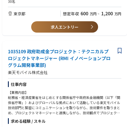
・経産省、農水省、国交省、文科省での予算策定もしくは、経産省、農水
30名
省、国交省向向けの渉外経験
・宇宙事業や航空分野における規制や法律の理解、業務経験
600
1,200
東京都
想定年収
万円
~
万円
・官公庁関連の委員会への所属
求人エントリー
1035109 政府助成金プロジェクト：テクニカルプ
ロジェクトマネージャー (RMI イノベーションプロ
グラム開発事業部)
楽天モバイル株式会社
仕事内容
【業務内容】
総務省・経済産業省をはじめとする関係省庁や政府系金融機関（以下「関
係省庁等」）およびグローバルな拠点において活動している楽天モバイル
技術部門と緊密にコミュニケーションを取りながら、技術要件を取りまと
め、プロジェクトマネージャーと連携しながら、技術観点でプロジェクト
を組成・遂行していきます。
求める経験 / スキル
本ポジションは、政府助成金プロジェクトを担当する各PMと、RAN、OS