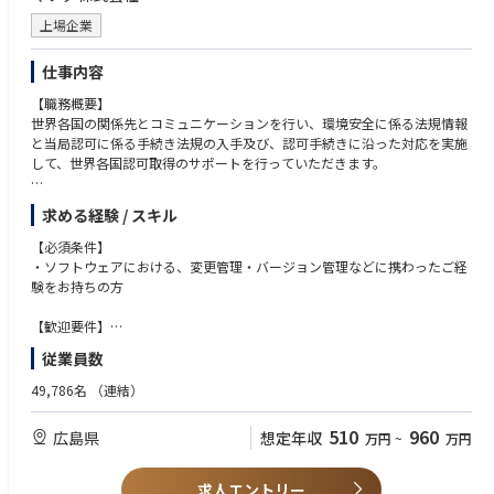
て探求心をもち、解決に向けて取り組むことが重要です。それらの課題に
対して、迅速かつ効果的に解決するための実行力やアイデアを持つ方。
上場企業
・粘り強さと責任感がある方：政府機関との中長期案件の形成に向けて粘
り強く取り組む意欲と、進行中の案件に対して責任を持って遂行できる
仕事内容
方。
【職務概要】
世界各国の関係先とコミュニケーションを行い、環境安全に係る法規情報
と当局認可に係る手続き法規の入手及び、認可手続きに沿った対応を実施
して、世界各国認可取得のサポートを行っていただきます。
【業務詳細】
求める経験 / スキル
海外各国の自動車の環境安全規制と当局認可に係わる以下の業務
【必須条件】
(1) 環境・安全規制に関する情報収集・渉外活動
・ソフトウェアにおける、変更管理・バージョン管理などに携わったご経
・各国政府の規制案や正式決定された規制(法文)の入手
験をお持ちの方
・規制概要の把握と関連部門等への情報展開
・規制内容の不明点について現地当局への確認
【歓迎要件】
現地マツダ販社との日常メール交信の他、必要時に現地出張して調査
・自動車業界における開発、品質保証、認証、法規対応のいずれかの経験
従業員数
・技術情報や法規・規格要求を読み取り、関係者に分かりやすく説明した
(2) 各国政府の認可取得業務
経験
49,786名
（連結）
・自動車の仕様情報や試験成績書等を社内関係部署から入手
・業務プロセスの整備、改善、標準化、監査対応などに関わった経験
・各国政府が定める様式にて認可申請書の準備
・車両認証、欧州認証、UN-R法規に関する知識・経験
510
960
広島県
想定年収
万円
~
万円
・現地マツダ販社への認可申請書の提供と現地質問への回答
・車両ソフトウェア更新、OTA、診断機による更新、リプロ対応などの知
識
入社後は上記の記載内容において、本人の希望やお任せできる業務から取
・SUMS、CSMS、サイバーセキュリティ、機能安全に関する知識
求人エントリー