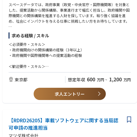
＜求める人物像＞
スペースデータでは、政府事業（政党・中央官庁・国際機関等）を対象と
・社会インフラを守るミッションに強く共感できる方
した、提案活動から関係構築、事業進行まで幅広く担当し、政府機関や国
・挑戦心と推進力を持ち粘り強く推進できる方。
際機関との関係構築を推進する人財を探しています。粘り強く協議を進
・中長期的な視点を持ち、事業を育てる志向を持つ方
め、社会にインパクトを与える仕事に挑戦したい方をお待ちしています。
〈職種概要〉
求める経験 / スキル
政府機関（政党、中央官庁、国際機関等）向けの事業形成を担当し、提案
活動から関係構築、事業進捗管理、政策に関わる各種調整まで幅広く行い
＜必須要件・スキル＞
ます。政府事業の推進に貢献するポジションです。
・政府機関向けの関係構築の経験（3年以上）
・政府機関や国際機関等への提案活動の経験
〈主な業務内容〉
・政府機関（政党、中央官庁、国際機関等）に対する提案活動と事業進行
＜歓迎要件・スキル＞
・政府機関との関係構築・維持
・政策担当秘書や国会議員秘書の経験
・パートナーとの関係構築・維持
・政府機関や国際機関での経験
600
1,200
東京都
想定年収
万円
~
万円
・政府予算に関わる各種調整
・複数のプロジェクトを同時に管理できるマルチタスク能力
・政府機関や国際機関などの案件形成や事業管理などのリーダーシップ経
求人エントリー
験
・英語でのビジネスコミュニケーション能力
＜求める人物像＞
・スペースデータのビジョンに共感できる方：企業のビジョンや使命に強
【RDRD26205】車載ソフトウェアに関する当局認
く共感し、自身のキャリアを通じてその実現に貢献したいという気持ちを
可申請の推進担当
持っている方。
・課題解決能力がある方：政府事業では様々な社会課題や分野課題に対し
マツダ株式会社