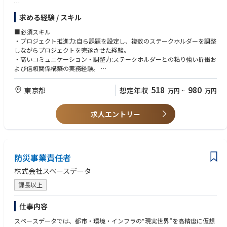
められる環境です。
・プロジェクト推進・渉外活動
求める経験 / スキル
・自社のポジション確立に向けた戦略立案と、それに付随するプロジェ
【組織説明】
クトの実行管理。
楽天が世界で初めて商用化した完全仮想化モバイルネットワークの技術
■必須スキル
・官公庁、業界団体、他事業者などの外部関係者とのリレーション構築
は、多数の国際的な賞を受賞するなど、世界的に大きく注目されていま
・プロジェクト推進力:自ら課題を設定し、複数のステークホルダーを調整
および理解浸透に向けた働きかけ 。
す。
しながらプロジェクトを完遂させた経験。
・国内外の社会情勢、規制制度の調査・分析 。
私たちのミッションは、各国政府から助成を受けた研究開発プロジェクト
・高いコミュニケーション・調整力:ステークホルダーとの粘り強い折衝お
・社内アドバイザリー・連携
を遂行し、楽天モバイルのイノベーションの実現を支援することです。社
よび信頼関係構築の実務経験。
・各事業部門と連携し、状況把握をした上で渉外活動を実施し、そのフ
内外、国内外のステークホルダーと密に連携し、6G含む最先端の研究開発
・語学力（英語）:海外の制度調査や海外ステークホルダーとの調整が可能
ィードバックを事業へ還元 。
を技術面・マネジメント面・オペレーション面など様々な方向から支援し
なレベル。
518
980
東京都
想定年収
万円
~
万円
・経営層への迅速なレポーティングと、意思決定に向けた提言 。
ます。
・論理的思考・ドキュメンテーション能力:複雑な論点を整理し、説得力の
当課では研究開発プロジェクトの企画を行っています。社内外とのコミュ
あるストーリーラインに落とし込む能力。
ニケーションが非常に多くあり、幅広い知見と経験が身に付くことが期待
求人エントリー
される組織です。また、プロジェクトの全体像を把握しながら業務を進め
■歓迎スキル
るため、組織運営やプロジェクト管理のスキルを磨くことが期待されま
・行政機関、官公庁、またはその外郭団体での勤務経験。
す。
・政治・社会情勢に関する深い知識と関心。
・全体感を捉えた上で、複数の仮説に基づいた提言骨子を構築できる能
防災事業責任者
力。
株式会社スペースデータ
■求める人物像
課長以上
・社内・社外を問わず、あらゆる関係者から信頼を得られる誠実さ。
仕事内容
スペースデータでは、都市・環境・インフラの“現実世界”を高精度に仮想