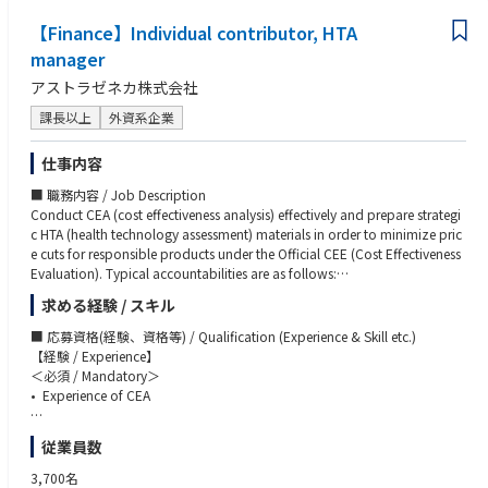
■マニュアル通りではなく臨機応変に対応ができる方
【具体的には】
【Finance】Individual contributor, HTA
■複数案件を並行して処理できる方（マルチタスク能力）
ご入社後は、上長のもとで以下のような業務をお任せします。
■政府等関係者や石油会社との折衝・調整に抵抗感なく取り組むことがで
manager
・委員会や政府等への説明に必要な情報やデータの収集、分析および資料
きる方
アストラゼネカ株式会社
作成
■技術と法令の両方に興味のある方・抵抗のない方
・日々の原油価格変動に対する要因分析、週次・月次ペースでの各社の統
■業界や企業としての方針を踏まえた政策提案等に興味がある方
課長以上
外資系企業
計データ集計
■統計など数量データを分析・意義付け・駆使してロジカルな主張を構築
・各種会議の議事録等の作成
できる方
仕事内容
・一部関係省庁とのやり取り（確認事項等）
・会員会社へのヒアリングや、政府（エネ庁など）との折衝同行・参加等
■ 職務内容 / Job Description
Conduct CEA (cost effectiveness analysis) effectively and prepare strategi
※会員企業とのやり取りの中で、主体的に業界としての方向性を模索し、
c HTA (health technology assessment) materials in order to minimize pric
国に対して一緒に提言していくことで、我が国の石油、エネルギーの安定
e cuts for responsible products under the Official CEE (Cost Effectiveness
供給に貢献していただくことを期待しています。
Evaluation). Typical accountabilities are as follows:
※入局後3年程度以降は、ご本人の適性やキャリアパス形成に必要な業務
• Accomplish CEA according to the guidelines and generate plausible res
経験などを踏まえ、他部門に異動することもあります。また定期的にご本
求める経験 / スキル
ults in collaboration with internal and external people concerned (make
人の異動希望調査も行います。
a plan, collect necessary information, generate necessary data, conduct
■ 応募資格(経験、資格等) / Qualification (Experience & Skill etc.)
multiple analyses, and develop materials)
【経験 / Experience】
• Prepare required materials and negotiate with C2H/MHLW in the official
＜必須 / Mandatory＞
CEE process.
• Experience of CEA
• Make a suggestion to Pricing & Market access strategy in terms of HTA
• Collect updated information about technical knowledge, HTA system,
＜歓迎 / Nice to have＞
従業員数
and leverage them for our activities
• Experience of CEE negotiation with C2H
• Experience of working in a multi-national pharmaceutical company.
3,700名