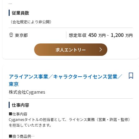
■歓迎条件
従業員数
Cygames Magazine ：アライアンス事業部の仕事とは？コラボ施策でコン
・著作権に関する深い知識を有する方
テンツに触れてもらう機会を増やす【サイゲームス仕事百科】
・海外向けのビジネス経験がある方
（会社規定により非公開）
https://magazine.cygames.co.jp/ja/archives/1440414861/
■求める人物像
450
1,200
東京都
想定年収
万円
~
万円
・コミュニケーション能力があり課題への解決能力を発揮できる方
・スピード感重視でフットワーク軽く業務に取り組める方
・マルチタスクの業務に長けている方
求人エントリー
・多様な文化背景を持つ方々との交流を率先して実行できる方
アライアンス事業／キャラクターライセンス営業／
東京
株式会社Cygames
仕事内容
■仕事内容
Cygamesタイトルの担当者として、ライセンス業務（営業・許諾・監修）
を担当していただきます。
■扱う商品例