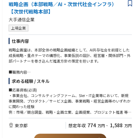
戦略企画（本部戦略／AI・次世代社会インフラ）
【次世代戦略本部】
大手通信企業
上場企業
仕事内容
戦略企画室は、本部全体の戦略企画組織として、AI共存社会を前提とした
成長戦略・重点テーマの構想化、事業仮説の設計、経営層・関係部門・外
部パートナーを巻き込んだ推進方針の策定を担います。
■職務内容
【ミッション】
求める経験 / スキル
社会・産業構造の変化、技術進化、政策動向、グループのアセットを踏ま
え、本部戦略の構想・戦略企画・具体化をリードする。
■応募資格(必須)
・事業会社、コンサルティングファーム、SIer・IT企業等において、新規
【主な業務】
事業開発、プロダクト／サービス企画、事業戦略・経営企画等のいずれか
次世代を担う事業戦略の立案、国産AI等の重点プロジェクトの事業化検
に関わった経験
討、AI関連のアライアンス・M&A等検討、本部横断的なプロジェクト推進
例：市場／競合調査、戦略・企画立案、企画提案、プロジェクト推進 等
など
・市場／競合／技術／政策動向を踏まえた仮説構築、事業性評価、戦略・
ロードマップ策定の経験
774
1,588
東京都
想定年収
万円
~
万円
【具体的な業務】
・経営層や複数部門、社外パートナーを巻き込んだプロジェクトマネジメ
〇次世代を担う事業戦略の立案
ント、論点設計、合意形成のスキル