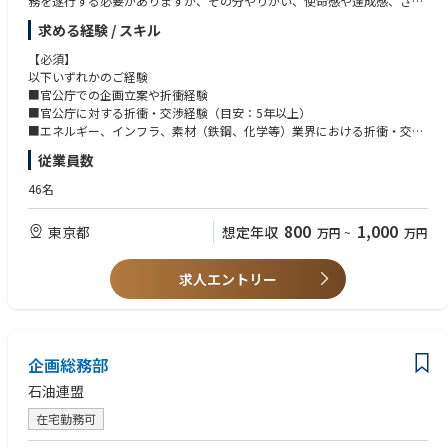
務を遂行する必要がありますが、その分やりがい、使命感や達成感、さら
には社会全体への貢献をより強く感じられます。
求める経験 / スキル
【業務内容】
【必須】
課長職候補として、会員企業とのやり取りの中で主体的に業界としての方
以下いずれかのご経験
向性を模索し、国に対して提言していくことで、我が国の石油、エネルギ
■官公庁での企画立案や折衝経験
ーの安定供給に貢献していただくことを期待しています。
■官公庁に対する折衝・交渉経験（目安：5年以上）
メンバーや会員企業の意見を吸い上げ、業界全体を考慮しながら方針を決
■エネルギー、インフラ、素材（鉄鋼、化学等）業界における折衝・交渉
定し、委員会をリードしていただきます。
経験（目安：5年以上）
従業員数
【歓迎】
■石油・エネルギー政策等の石油業界関連政策に関する情報収集活動
・英語力（海外文献等の読解経験）
46名
会員各社へのヒアリング、外部有識者会議の傍聴や、外部調査機関を使用
・財務諸表の分析や非財務情報開示などに関わる経験
した諸外国も含めた石油業界の動向調査
・メンバーの育成・指導経験（役職不問）
800
1,000
東京都
想定年収
万円
~
万円
■石油関連の税制や補助金に関する省庁への提言
燃料の安定供給とカーボンニュートラル燃料の開発・実装に向けた活動の
求人エントリー
両立を推進するための、会員各社の意見を取りまとめ、省庁への現状の説
明や必要な要請（補助金・税制改正等）。
■統計データを活用した課題認知・情報提供
会員各社の生産・販売・在庫等から作成した統計データを用いた業界の現
企画総務部
状把握や課題認知、情報提供、HP上での情報公開・発信。
石油連盟
※委員会とは…会員各社の課長～部長クラスの専門家が出席し、業界内の
在宅勤務可
それぞれの所掌領域に係るテーマに関して課題提起や改善策について意見