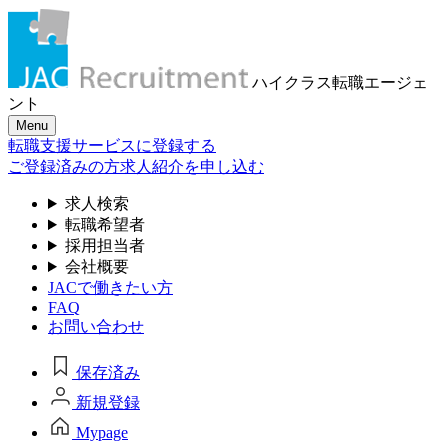
ハイクラス転職
エージェ
ント
Menu
転職支援サービスに登録する
ご登録済みの方
求人紹介を申し込む
求人検索
転職希望者
採用担当者
会社概要
JACで働きたい方
FAQ
お問い合わせ
保存済み
新規登録
Mypage