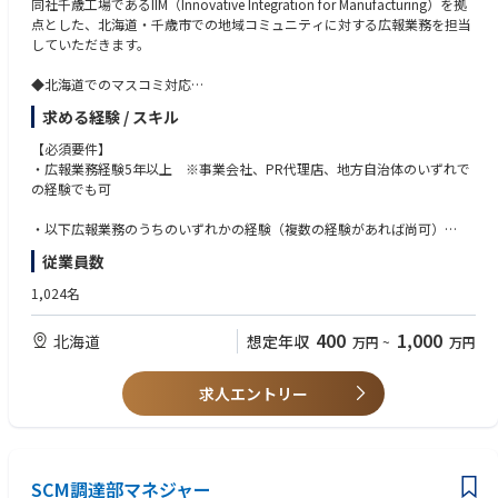
同社千歳工場であるIIM（Innovative Integration for Manufacturing）を拠
点とした、北海道・千歳市での地域コミュニティに対する広報業務を担当
していただきます。
◆北海道でのマスコミ対応
・本社広報と連携し、在北海道メディアに対する窓口、問い合わせの対応
求める経験 / スキル
・北海道で実施する記者会見、トップ取材などの補助
◆北海道での社内コミュニケーション
【必須要件】
・社内取材、イントラネットでの記事掲載
・広報業務経験5年以上 ※事業会社、PR代理店、地方自治体のいずれで
・社内イベントの企画立案実施
の経験でも可
◆コミュニティ活動支援
・小学生向け半導体教育（STEM教室）活動の支援・情報発信
・以下広報業務のうちのいずれかの経験（複数の経験があれば尚可）
・環境ボランティア活動の支援・情報発信
- 広報情報作成業務経験（リリース・Q&A作成）
従業員数
・地元でのイベント企画立案・実施、地元自治体主催イベントの支援
- 広報情報発信業務経験（マスコミ取材、記者会見）
◆オペレーション企画部業務の支援
- 社内広報業務経験（社内ニュース作成・発信）
1,024名
・当面、同部所属・または兼務として、同部業務を並行して行っていただ
- 社内イベント、展示会などの企画立案・実施経験
くことを想定
400
1,000
北海道
想定年収
万円
~
万円
◆（暫定業務）渉外業務の支援（渉外部で人材確保が行えるまでの暫定業
務）
・一般レベルに対するIIM工場見学対応
求人エントリー
・VIPレベルに対するIIM工場見学対応支援
Rapidusは2025年4月にパイロットラインが稼働し始め、2027年量産化に
向けて試作を進めております。
《Rapidusの技術で変える未来》
SCM調達部マネジャー