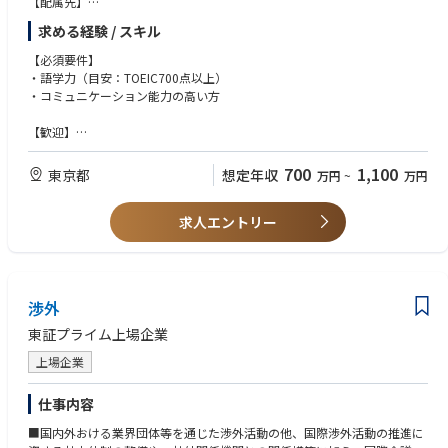
【配属先】
コーポレート本部 渉外室（主務者10名＋兼務者3名）
求める経験 / スキル
【想定される職務内容】
【必須要件】
■住宅・建築、木材・建材分野を中心に、国内外おける業界団体等を通じ
・語学力（目安：TOEIC700点以上）
た渉外活動の他、国際渉外活動の推進に資する社内体制の整備や、社外関
・コミュニケーション能力の高い方
係機関との関係構築に加え、国際会議への参画や海外出張への対応、各種
政策に関連する情報の収集やリスク管理等、国内・国際渉外活動を幅広く
【歓迎】
担って頂きます。
・社会/政治/経済の動きや国の政策/制度に関心のある方
・全社視点で課題を捉え、解決に向けて前向きに行動できる方
700
1,100
東京都
想定年収
万円
~
万円
■具体の業務としては、関係省庁（国土交通省、経済産業省、環境省、林
・各種情報を適確に捉え、分かりやすく伝える文書・資料作成スキルのあ
野庁等）との各種政策に係る意見交換、業界団体（一般社団法人 住宅生産
る方
団体連合会（住団連）、一般社団法人 国際住宅建築都市産業協会（JUB
求人エントリー
H）等）と連携した委員会・ワーキング活動、社内外における意見の集
約・調整業務を担って頂く他、経営層との密なコミュニケーションを図っ
て頂きます。
渉外
■また、海外事業に係る事業部門と協働で国際渉外活動を推進する社内体
制を整備するとともに、海外事業の推進に際して必要となる国内外の関係
東証プライム上場企業
省庁、各国大使館等との対外関係を構築・維持し、プロジェクトの円滑な
遂行を支援頂きます。当社事業に関連する政策動向や業界動向に係る情報
上場企業
の早期取得や各種対策の立案等、リスク管理も担って頂き、事業機会の最
大化に向けた活動に取り組んで頂きます。
仕事内容
■国内外おける業界団体等を通じた渉外活動の他、国際渉外活動の推進に
【入社後直ぐにお任せしたいこと】