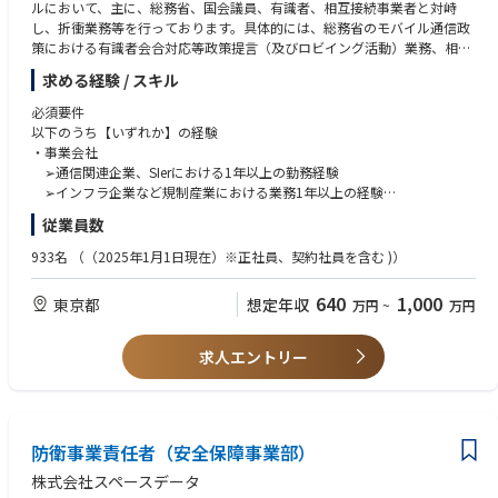
ルにおいて、主に、総務省、国会議員、有識者、相互接続事業者と対峙
し、折衝業務等を行っております。具体的には、総務省のモバイル通信政
策における有識者会合対応等政策提言（及びロビイング活動）業務、相互
接続事業者とのAC算定及び協議等の業務を行っています。
求める経験 / スキル
■業務内容
必須要件
渉外企画課では、電気通信事業法をはじめとする、電気通信事業に係る法
以下のうち【いずれか】の経験
規制の把握および対応策の策定支援や、各種通信政策議論に参加し、政府
・事業会社
機関および有識者等ステークホルダーへの戦略的な働きかけを通じた積極
➢通信関連企業、SIerにおける1年以上の勤務経験
的な提言・リードを行っており、その実務をご担当頂きます。
➢インフラ企業など規制産業における業務1年以上の経験
・コンサル
従業員数
＜渉外企画課の業務内容＞
➢通信系PJの1年以上の従事経験
・総務省はじめ政府機関が主導している各種政策（プロジェクト）の窓口
• 官公庁
933名
（（2025年1月1日現在）※正社員、契約社員を含む )）
対応*
➢規制行政における1年以上の勤務経験
・総務省はじめ政府機関の各種通信政策関連委員会等への参加・窓口対応
640
1,000
東京都
想定年収
万円
~
万円
・社内他部署から、総務省が管掌する関連法規制およびガイドラインの解
歓迎要件
釈等総務省への意見照会依頼の対応
・事業会社
など
➢渉外関連部署の経験
求人エントリー
*窓口対応とは、各ステークホルダーに対し会社の担当部門として対峙
・官公庁
し、折衝・調整業務等を行うことです。
➢特に通信関連行政(総務省総合通信基盤局)における1年以上の勤務経験
人物・能力
防衛事業責任者（安全保障事業部）
・当事者意識をもって、自走できる
・法令等に関する文書および資料を理解する能力
株式会社スペースデータ
・官公庁窓口担当者、他キャリア担当者等ステークホルダーとのコミュニ