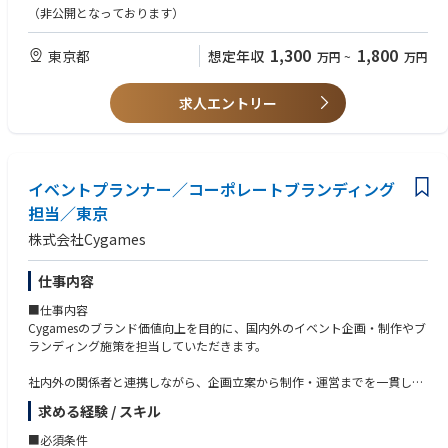
地となる拠点です。お客様への配送スピードを担保しながらより効率的に
・サプライチェーン分野での実務経験（2年以上）
（非公開となっております）
輸送できるよう、荷物の仕分けを行っています。
・プログラム要件の定義および、データや指標を用いた改善提案・実行の
経験
1,300
1,800
東京都
想定年収
万円
~
万円
【役割と業務内容】
■ソートセンターの運営管理、分析と改善 － 実際に運営する委託先企
【歓迎条件】
業やチームメンバーを通じて、オペレーションの安全性・正確性向上/効率
・経営層・シニアリーダーに対するレポーティング、分析、結果の共有経
求人エントリー
化/サービスレベルの管理、向上を行います。また、現場オペレーションを
験
分析し、発見した問題点の改善策も立案します。費用対効果を立証した上
で関係部門と協力してプロジェクトを立ち上げ、全体最適を目指してタス
クを推進します。
イベントプランナー／コーポレートブランディング
■チームメンバーの育成 － このソートセンターは、JP Sort Center Net
担当／東京
workのMother Siteとして、人材育成も重要な役割を担います。
株式会社Cygames
本拠点のOperation運営、改善活動、安全活動を通して、将来のLeader輩
出の役割も担います。
仕事内容
※このポジションに求められるのは、経験に裏打ちされたプロセスの改善
■仕事内容
能力と、Amazonの成長速度に合わせ、メンバーのモチベーションを高め
Cygamesのブランド価値向上を目的に、国内外のイベント企画・制作やブ
ながらさまざまなチャレンジに対して短期間で成果を出していく力。ま
ランディング施策を担当していただきます。
た、さまざまな経験、バックグラウンドを持つ多様なメンバーと協業して
いく柔軟性が求められます。
社内外の関係者と連携しながら、企画立案から制作・運営までを一貫して
推進し、スケジュール管理や進行調整を行います。
まだ若い組織であり、組織やビジネスとともに成長できるポジションで
求める経験 / スキル
す。現場で発生している事象を把握・分析し、実際の課題解決にまで落と
リアルイベント、ポップアップ、展示会など多様なプロジェクトを通じ
し込むことのできる、コミュニケーション力・分析力・実行力のある方に
■必須条件