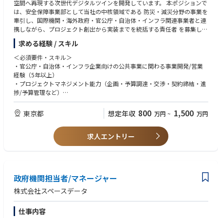
空間へ再現する次世代デジタルツインを開発しています。 本ポジションで
は、安全保障事業部として当社の中核領域である 防災・減災分野の事業を
牽引し、国際機関・海外政府・官公庁・自治体・インフラ関連事業者と連
携しながら、プロジェクト創出から実装までを統括する責任者 を募集しま
す。
求める経験 / スキル
災害対策は、地域の安全と社会インフラを守る極めて重要なミッションで
す。 粘り強い交渉力、関係構築力、そしてエネルギーを持って事業を前へ
＜必須要件・スキル＞
進められる方をお待ちしています。
・官公庁・自治体・インフラ企業向けの公共事業に関わる事業開発/営業
経験（5年以上）
＜主な業務内容＞
・プロジェクトマネジメント能力（企画・予算調達・交渉・契約締結・進
防災・減災領域における事業開発・プロジェクト推進を一気通貫で担うポ
捗/予算管理など）
ジションです。
・災害・防災関連事業、インフラDX、都市政策、コンサル等いずれかの領
自治体・官公庁・インフラ企業等に対する 事業戦略の立案、案件の創出、
域での経験
800
1,500
東京都
想定年収
万円
~
万円
契約締結、プロジェクト進捗管理、予算調整をリードし、産官学との強固
・関係者が多い組織における折衝・合意形成の経験
なパートナーシップを構築していただきます。
・自治体・官公庁・インフラ関連機関向けの防災事業戦略の立案
求人エントリー
＜歓迎要件・スキル＞
・広域避難計画、災害シミュレーション、デジタルツインを活用した防災
・国際機関・海外政府機関との案件形成および調整経験等
DX案件の開拓
・国土交通省、内閣府（防災）、自治体の危機管理部門等での勤務経験
・プロジェクト提案、商談・交渉、契約締結までのフルプロセス管理
・災害リスク評価、避難計画、シミュレーション、防災DXに関する知見
・受託案件の進行管理（進捗、納期、品質、予算）
・デジタルツイン、地理空間データ、衛星データ等への理解
政府機関担当者/マネージャー
・関係部署（エンジニア、データサイエンティスト、政策チーム等）との
・複数プロジェクトを同時に回せるマルチタスク能力
連携・調整
・英語によるビジネスコミュニケーション能力（メール・資料作成等）
株式会社スペースデータ
・省庁・自治体・研究機関とのパートナーシップ構築
・官民連携プロジェクトの企画・運営経験
・災害対策領域における新規事業の企画・推進
・研究機関や国際機関との協働経験、調整力
仕事内容