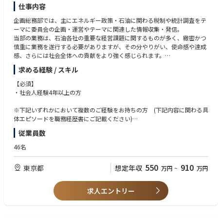
交換し、業界全体の方針などを決定する場です。
仕事内容
＜活動内容例＞
企画総務部では、主にエネルギー政策・石油に関わる税制や統計調査をテ
カーボンニュートラル燃料というテーマにおいては、SAF（持続可能な航
ーマに委員会の企画・運営やテーマに関連した情報収集・発信。
空燃料）の推進に向け、会員各社の意見をとりまとめ経済産業省に対して
当部の業務は、石油各社の重要な経営課題に関するものが多く、緻密かつ
現状の説明や要請を行い、政府の支援制度が措置されました。補助金や税
慎重に業務を遂行する必要がありますが、その分やりがい、使命感や達成
額控除といった経済的なメリットが非常に大きく、今後の石油業界におけ
感、さらには社会全体への貢献をより強く感じられます。
るカーボンニュートラル推進に向け大きな一歩となりました。
求める経験 / スキル
■石油・エネルギー政策等の石油業界関連政策に関する情報収集活動
会員各社へのヒアリング、外部有識者会議の傍聴や、外部調査機関を使用
【必須】
した諸外国も含めた石油業界の動向調査
・社会人経験4年以上の方
■石油関連の税制や補助金に関する省庁への提言
※下記いずれかにおいて複数のご経験をお持ちの方 (下記内容に関わる具
燃料の安定供給とカーボンニュートラル燃料の開発・実装に向けた活動の
体エピソードを職務経歴書にご記載ください)
両立を推進するための、会員各社の意見を取りまとめ、省庁への現状の説
■複数のステークホルダー間での合意形成・交渉経験
従業員数
明や必要な要請（補助金・税制改正等）。
■問題解決に対し自身が主体となって企画提案し成果を挙げた経験
■複数のプロジェクトや業務を同時進行させた経験
46名
■統計データを活用した課題認知・情報提供
■意見文書の作成や論文の読解経験
会員各社の生産・販売・在庫等から作成した統計データを用いた業界の現
550
910
東京都
想定年収
万円
~
万円
状把握や課題認知、情報提供、HP上での情報公開・発信。
【歓迎】
・英語のスキルをお持ちの方（海外文献等の読解経験）
※委員会とは…会員各社の課長～部長クラスの専門家が出席し、業界内の
・省庁との折衝・調整業務のご経験をお持ちの方
求人エントリー
それぞれの所掌領域に係るテーマに関して課題提起や改善策について意見
・財務諸表の分析や非財務情報開示などに関わるご経験をお持ちの方
交換し、業界全体の方針などを決定する場です。
【求める人物像】