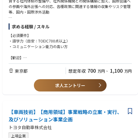
資する社内体制の整備や、社外関係機関との関係構築に加え、国際会議へ
・業界団体（一般社団法人 住宅生産団体連合会（住団連）や一般社団法人
の参画や海外出張への対応、各種政策に関連する情報の収集やリスク管理
国際住宅建築都市産業協会（JUBH）等）と連携した国内・国際渉外活動
等、国内・国際渉外活動
（委員会・WG活動／国際会議・海外出張への対応等）
・国際渉外活動推進に資する社内体制の整備（まずは海外事業本部、不動
■関係省庁との各種政策に係る意見交換、業界団体と連携した委員会・ワ
産事業本部（海外関連）が中心）
求める経験 / スキル
ーキング活動、社内外における意見の集約・調整業務を担って頂く他、経
・国内外の関係省庁、各国大使館等との対外関係の構築・維持
営層との密なコミュニケーション
・当社事業に関連する政策動向や業界動向に係る情報収集、リスク管理
【必須要件】
・語学力（目安：TOEIC700点以上）
■海外事業に係る事業部門と協働で国際渉外活動を推進する社内体制を整
【入社後5年後～10年後に期待する役割】
・コミュニケーション能力の高い方
備するとともに、海外事業の推進に際して必要となる国内外の関係省庁、
・国内・国際渉外を担うスペシャリストとしての役割を想定
各国大使館等との対外関係を構築・維持し、プロジェクトの円滑な遂行を
【歓迎】
支援。事業に関連する政策動向や業界動向に係る情報の早期取得や各種対
※在宅勤務制度あり
・社会/政治/経済の動きや国の政策/制度に関心のある方
策の立案等、リスク管理も担って頂き、事業機会の最大化に向けた活動に
※国際会議への参加・海外出張への対応有り
・全社視点で課題を捉え、解決に向けて前向きに行動できる方
700
1,100
東京都
想定年収
万円
~
万円
取り組んで頂きます。
・各種情報を適確に捉え、分かりやすく伝える文書・資料作成スキルのあ
【募集背景】
る方
・国内住宅着工戸数の減少や、脱炭素社会の実現に向けた取組み等、市場
求人エントリー
環境が大きく変化する中、国や業界団体との連携を通じた戦略的な対応が
求められており、国内外を問わず、各種制度・施策に係る提言活動の重要
性が高まっています。
・政策動向の早期把握や提言、各種対策の立案やリスク管理も事業戦略上
【車両技術】【商用領域】事業戦略の立案・実行、
重要な要素となっており、事業環境の整備に貢献する体制の強化・構築に
向け、高度な調整力と連携力を備えた人財を確保し、事業の推進力強化を
及びソリューション事業企画
目指します。
トヨタ自動車株式会社
【魅力】
上場企業