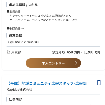
・雑貨
求める経験 / スキル
・文具
・ぬいぐるみ
■必須条件
・フィギュア
・キャラクターライセンスビジネスの経験がある方
・セールスプロモーション（企業タイアップ等）
・ゲームやアニメ、コミックなどのエンタメに詳しい方
Cygames Magazine ：アライアンス事業部の仕事とは？コラボ施策でコン
■歓迎条件
テンツに触れてもらう機会を増やす【サイゲームス仕事百科】
・著作権に関する深い知識を有する方
従業員数
https://magazine.cygames.co.jp/ja/archives/1440414861/
・海外向けのビジネス経験がある方
（会社規定により非公開）
■求める人物像
・コミュニケーション能力があり課題への解決能力を発揮できる方
450
1,200
東京都
想定年収
万円
~
万円
・スピード感重視でフットワーク軽く業務に取り組める方
・マルチタスクの業務に長けている方
求人エントリー
【千歳】地域コミュニティ広報スタッフ-広報部
Rapidus株式会社
仕事内容