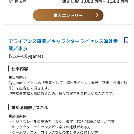
1,000
1,500
福岡県
想定年収
万円
~
万円
て、現地パートナーと接点をとり、正確で必要とされる情報を収集し、社
内の関連部署へ展開することが本ポジションのミッションでございます。
求人エントリー
【ポジション特徴】
・多くの関係先との連携が必要で、社内外問わず人脈構築ができる。
・認可を取得するという手続きのなかで、安心・安全をお客様に届けてい
る事を実感できる。
・希望の方は海外転勤のチャンスがあり、グローバルに活躍いただくこと
アライアンス事業／キャラクターライセンス海外営
が可能。
業／東京
・海外の当局との折衝においては、業界団体としての活動もあり、同業他
株式会社Cygames
社との交流機会がある。
仕事内容
■仕事内容
Cygamesタイトルの担当者として、海外ライセンス業務（営業・許諾・監
修）を担当して頂きます。
現在拡事業拡大期にあるため、様々な案件をご担当いただきます。
■扱う商品例
求める経験 / スキル
・セールスプロモーション（企業タイアップ等々）
・雑貨
■必須条件
・文具
・ビジネスレベルの英語力（会話、識字）TOEIC800点以上が目安
・ぬいぐるみ
・キャラクターライセンスビジネスの経験がある方
・フィギュア など
・ゲームやアニメ、コミックなどのエンタメに詳しい方