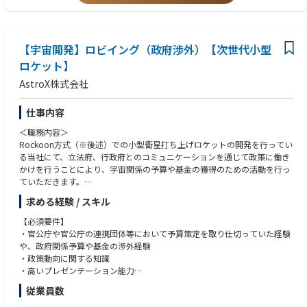
・官公庁・国際機関での案件形成・事業管理経験
・複数プロジェクトを並行して推進できるマルチタスク能力
・英語でのビジネスコミュニケーション力（メール・会議対応レベル）
【宇宙開発】ロビイング（政府渉外）【次世代小型
ロケット】
AstroX株式会社
仕事内容
＜職務内容＞
Rockoon方式（※後述）での小型衛星打ち上げロケットの開発を行ってい
る当社にて、立法府、行政府とのコミュニケーションを通じて政策に働き
かけを行うことにより、宇宙関係の予算や基金の獲得のための活動を行っ
ていただきます。
求める経験 / スキル
・政策動向に関する最新状況の把握
・戦略の策定、計画実行、アカウントプラン策定
【必須要件】
・政府系予算や基金の要件検討時の働きかけ
・官公庁や官公庁の連携団体等において予算策定を取り仕切っていた経験
・政府関係者、業界団体等との関係構築、資金獲得
や、政府関係予算や基金の渉外経験
・関連イベントの企画、運営
・政策動向に関する知識
・高いプレゼンテーション能力
従業員数
【歓迎要件】