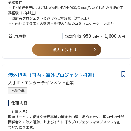
S、Cloud、AI、APN等の各技術部門をつなぐ“技術領域横断のPM”として
必須要件
の役割を担います。
・IT・通信業界におけるNW/APN/RAN/OSS/Cloud/AIいずれかの技術的実
務経験（5年以上）
具体的には、次のような業務を行います。
・政府系プロジェクトにおける実務経験（3年以上）
・NW/APN(All-Photonics Network)/RAN/OSS/Cloud/AIいずれか領域にお
・社内外の関係者との交渉・調整のためのコミュニケーション能力
ける政府助成金プロジェクトの企画および技術要件の集約、整理
・TOEIC600点または同等の英語力
・最新の6Gの動向調査と、6G商用化に向けての技術支援
・ネイティブレベルの日本語力
950
1,600
東京都
想定年収
万円
~
万円
・他事業者や関係省庁等との技術的な折衝、対外的な仕様調整・交渉
・プロジェクト組成のための技術提案書の作成
歓迎要件
・技術的課題の解決支援を含む、プロジェクトのマネジメント
求人エントリー
■ プロジェクトマネジメント・研究開発経験
・プロジェクトの成果や進捗状況を取りまとめ、関係省庁（評価員含む）
・政府助成金プロジェクトにおける代表研究者としての実務経験（2年以
等へ報告および提出資料の作成
上）
・産学官連携プロジェクト、または大規模な研究開発プロジェクトにおけ
【本ポジションの魅力】
るマネジメント経験（2年以上）
渉外担当（国内・海外プロジェクト推進）
・楽天モバイルの先端技術を、社会実装につなげるプロジェクトに関われ
・グローバルビジネスに関する実務経験（2年以上）
るポジションです。単なる研究開発にとどまらず、商用ネットワークへの
大手IT・エンターテインメント企業
導入や実用化を見据えたプロジェクトに携わることができます。
■ 技術標準化・専門知識・資格
・また、RAN、OSS、Cloud、AI、APNなど、通信・IT領域の幅広い技術テ
上場企業
・3GPP、O-RAN Alliance、ITU-T/R、ETSI等の国際標準化活動における仕
ーマに関わることができ、6Gを含む次世代通信領域の最前線で経験を積む
様策定・提案経験（2年以上）
ことができます。
・以下の資格保有者（または同等の知識を有する方）
仕事内容
・関係省庁等に加え、他事業者や大学などとの共同提案・共同研究開発に
・プロジェクトマネジメント関連：PMP 等
【仕事内容】
関わる機会もあり、産学官連携の中で多様なステークホルダーを巻き込み
・通信技術関連：無線従事者、電気通信主任技術者、MCPC 等
既存サービスの促進や新規事業の推進を円滑に進めるため、国内外の外部
ながら、社会的影響力の大きいプロジェクトを推進できます。
関係者との渉外活動、およびそれに伴うプロジェクトマネジメントを担っ
・技術要件の整理、技術課題の解決支援、提案書・報告書作成、関係省庁
ていただきます。
等への説明・調整など、技術理解とプロジェクトマネジメントの双方を高