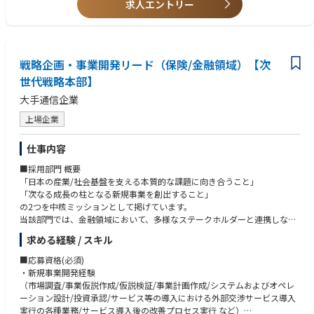
・本部戦略の策定：社会・産業・技術・政策動向を踏まえた事業機会の探
求人エントリー
・PowerPoint／Excel等を用いた構造的な資料作成、事業計画・収支モデ
索、重点テーマの論点整理、戦略仮説の構築
ル策定スキル
・産業横断の戦略設計：重要インフラ、基幹産業、公共領域等におけるタ
・AI、クラウド、データセンター、デジタル技術等の新しい技術をキャッ
ーゲット選定、市場性、事業性の検証
チアップし、事業化に結び付ける意欲
戦略企画・事業開発リード（保険/金融領域）【次
〇国産AI等の重点プロジェクトの事業化検討、
■応募資格(歓迎)
・国産AIを起点としたビジネスモデル、ロードマップ、収益機会の検討
世代戦略本部】
・生成AI／LLM、AIデータセンター、クラウド、半導体、ロボティクス、
フィジカルAI等の領域に関する知見または業務経験
大手通信企業
〇AI関連のアライアンス・M&A等検討
・官公庁、国立研究所、大学、業界団体との連携、政策提言、補助金・大
・事業提携、出資、JV、M&A等の非連続成長機会の探索、初期仮説構築、
型国家プロジェクト等の推進経験
上場企業
投資ストーリー整理、関係部門との検討推進
・M&A、出資、JV組成、アライアンス、事業提携における企画・検討・交
渉・PMI等の経験
仕事内容
〇本部横断的なプロジェクト推進
・重要インフラ、基幹産業、公共領域向けのBtoB／BtoG事業開発または
・プロジェクト推進：本部内各部門、技術部門、営業部門、法務・財務・
エンタープライズ営業企画経験
■採用部門 概要
経営企画、官公庁、研究機関、パートナー企業等を巻き込んだプロジェク
「日本の産業/社会基盤を支える本質的な課題に向き合うこと」
トマネジメント
「次なる成長の柱となる新規事業を創出すること」
・意思決定支援：経営層・関係役員向けの資料作成、論点設計、事業計
の2つを中核ミッションとして掲げています。
画・収支モデル作成、リスク・課題の可視化
当該部門では、金融領域において、多様なステークホルダーと連携しなが
ら、AIをはじめとする次世代デジタル基盤を活用した産業の変革に取り組
求める経験 / スキル
■仕事の魅力
んでいます。
・AI、AIデータセンター、フィジカルAIなど最新テクノロジー動向と社会
■応募資格(必須)
情勢、国家戦略を踏まえ、国家的・社会的意義のと市場性の大きいテーマ
■職務内容
・新規事業開発経験
の事業化に携わることができる。
【ミッション】
（市場調査/事業仮説作成/仮説検証/事業計画作成/システムおよびオペレ
・本部全体の戦略テーマを扱い、経営に近い視点から事業ポートフォリオ
当本部は日本の抱える多くの社会課題に向き合い、グループアセットを最
ーション設計/投資承認/サービス等の導入における外部交渉サービス導入
や成長投資が設計できる。
大限活用しながら課題の構造的問題の解決を目指しています。
実行の各種業務/サービス導入後の改善プロセス実行 など）