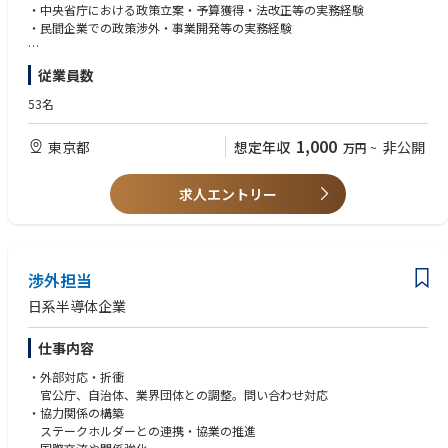
ます。
【語学 / Language】
・中央省庁における政策立案・予算獲得・法改正等の実務経験
＜必須 / Mandatory＞
・民間企業での政策渉外・事業開発等の実務経験
業務内容例は以下となります。
日本語 Japanese：Fluent
英語 English：business-level
【歓迎】
従業員数
1. 官公庁・研究機関とのリレーション構築
・量子技術、半導体、AI、宇宙等の先端技術領域に関する深い見識
└ 中央省庁や議員とのコミュニケーションおよび関係構築
・競争的資金（NEDO、JST等）の申請・獲得・運営プロセスに関する深い
53名
└ 中央省庁や議員に対する政策提言（特に競争的資金の予算化や規制緩和
見識
など）
・経済産業省、内閣府等の関連部署における課長補佐クラス以上の経験
1,000
東京都
想定年収
非公開
万円
~
└ 国立研究機関・大学・関連団体との連携推進
└ 国家プロジェクト・研究開発施策に関する情報収集および社内共有
【フィットする方】
└ 政策・制度動向を踏まえた社内提言
・官の文脈（制度・政治）と民の文脈（ビジネス・スピード）の双方を深
求人エントリー
く理解し、柔軟に発想・行動できる方
2. 産学官連携・エコシステム形成
└ 量子技術関連のコンソーシアム・業界団体対応
└ 産学官連携プロジェクトの推進
└ セミナー・イベント・政策対話等への参加
渉外担当
└ 日本における量子産業エコシステム形成への貢献
日系半導体企業
3. 対外発信・戦略支援
仕事内容
└ 政策・業界動向を踏まえた対外コミュニケーション支援
└ 経営陣向けブリーフィング・情報整理
・外部対応・折衝
└ 官公庁向け説明資料や事業概要資料の作成
官公庁、自治体、業界団体との調整。問い合わせ対応
└ 対外ステークホルダーとの調整・折衝
・協力関係の構築
ステークホルダーとの連携・協業の推進