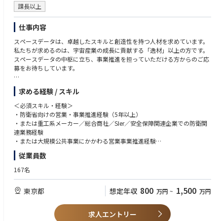
ケーション能力、調整能力
課長以上
・TOEIC600点以上または同等の英語力
仕事内容
スペースデータは、卓越したスキルと創造性を持つ人材を求めています。
私たちが求めるのは、宇宙産業の成長に貢献する「逸材」以上の方です。
スペースデータの中枢に立ち、事業推進を担っていただける方からのご応
募をお待ちしています。
＜募集背景＞
求める経験 / スキル
防衛事業の拡大に伴い、防衛省直接契約や特定防衛秘密案件に対応可能な
保全体制を内製化するため、保全責任者を新設します。
＜必須スキル・経験＞
・防衛省向けの営業・事業推進経験（5年以上）
＜主な業務内容＞
・または重工系メーカー／総合商社／SIer／安全保障関連企業での防衛関
最先端のデジタル技術を活用した防衛領域のソリューション企画・提案・
連業務経験
事業開発を担います。防衛省・関係機関との折衝、案件取得、予算調整、
・または大規模公共事業にかかわる営業事業推進経験
契約締結、プロジェクト全体マネジメントを一気通貫で担当します。
・プロジェクトマネジメント経験（企画・予算調達・交渉・契約締結・進
従業員数
防衛省および関係機関向けの事業戦略・営業戦略の立案
捗/予算管理など）
デジタルツイン／AI／無人機を活用した防衛ソリューションの企画・提案
・省庁関連業務における守秘義務を理解し、厳格に取り扱える方
167名
防衛案件の獲得に向けた折衝・交渉
契約締結から案件進行、予算管理までの一貫したプロジェクト運営
800
1,500
東京都
想定年収
万円
~
万円
省庁・外部パートナーとの連携・調整
＜歓迎するスキル・経験＞
機密情報を扱う立場としての守秘義務遵守、情報管理体制の維持
・防衛省・関係機関での勤務経験
・宇宙防衛、ISR、地理空間情報、防衛DXなどの知識
求人エントリー
・AI・衛星リモートセンシング・3D／シミュレーションへの理解