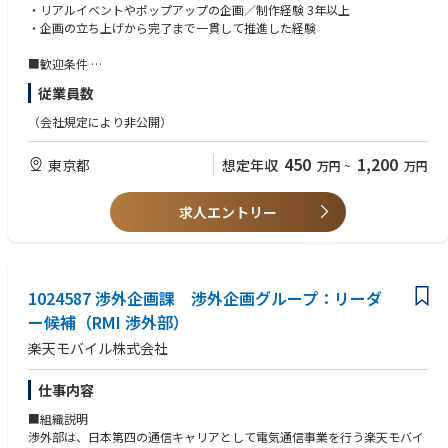
て、ブランドやIPの魅力を発信し、ファンとの接点を広げていける方を募
ご活躍いただけます。
・リアルイベントやポップアップの企画／制作経験 3年以上
集しています。
・企画の立ち上げから完了まで一貫して推進した経験
※一日の業務配分
■主な業務内容
［50 %］ソートセンターの運営管理
■歓迎条件
イベントやプロモーション施策の企画立案および制作進行
［30 %］分析と改善、プロジェクト業務
・P/L設計、KPI設計および効果測定の経験
従業員数
スケジュールおよび進捗管理
［10 %］メンバー育成
・ブースデザインおよび造作の監修業務の経験
社内外関係者との交渉・調整
［10 %］ステークホルダーとの計画調整
・英語（日常会話レベル以上）
（会社規定により非公開）
イベント開催時の運営・サポート
■求める人物像
450
1,200
東京都
想定年収
万円
~
万円
・新しいこと、面白いことを考えるのが好きな方
・ゲームやアニメ、漫画、映画、音楽などエンターテインメントに興味の
ある方
求人エントリー
・周囲と協力しながら物事を進められる方
・柔軟な発想と対応力を持ち、状況に応じて臨機応変に動ける方
・コミュニケーションを大切にし、企画を最後までやり遂げられる方
・細部にまで注意を払い、丁寧に業務を進められる方
1024587 渉外企画課 渉外企画グループ：リーダ
ー候補（RMI 渉外部）
楽天モバイル株式会社
仕事内容
■組織説明
渉外部は、日本第四の通信キャリアとして電気通信事業を行う楽天モバイ