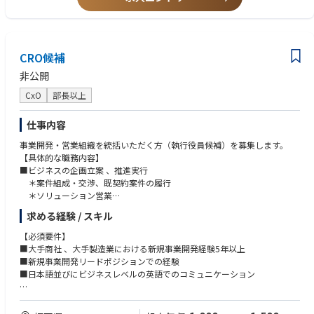
り組んでいただき、いずれは全業務担当いただくことを期待します。
・複雑な情報を整理し、分かりやすく資料化できる方
また、担当いただく国も徐々に広げていただき、将来的には広い領域で活
・TOEIC500点以上
躍いただきます。
【求める人物像】
＜変更の範囲＞将来的に会社の定める全ての業務に配置転換の可能性あり
CRO候補
・関係部門と積極的にコミュニケーションを取りながら業務を進められる
方
非公開
【部門ミッション】
・高い目標にチャレンジし、達成に向けた自律的な業務管理が出来る方
自動車業界が100年に一度と言われる変革期を迎え、クルマは電動化技術
CxO
部長以上
や自動運転技術、通信技術など様々な新技術の採用が進んでいます。その
ような自動車を商品として世界各国で販売するため、最低限守るべきルー
仕事内容
ルや販売するための許可（認可）を得るための法規も各国ごとに技術の進
化に合わせて変化しています。
事業開発・営業組織を統括いただく方（執行役員候補）を募集します。
このような変化に臨機応変に対応し、各国の販売店の担当者とコミュニケ
【具体的な職務内容】
ーションを図り、法規に関する情報を入手、分析の上、自動車の仕様に反
■ビジネスの企画立案 、推進実行
映させる為の社内関連部門への情報発信を行っております。
＊案件組成・交渉、既契約案件の履行
更に昨今は、法令順守、不正防止の観点より、法規に合わせて正しく業務
＊ソリューション営業
を遂行する事が求められており、法規の要求事項、認可の手続きを正しく
＊新規開拓
求める経験 / スキル
理解し、社内展開を行い業務整備を実施する事で、当局や社会からの信頼
＊海外市場開拓・拠点設立などの営業戦略の立案、推進
を得ることもミッションとしております。
＊新規市場の調査・分析
【必須要件】
■新しいビジネスモデルの検討
■大手商社 、大手製造業における新規事業開発経験5年以上
【本ポジションのミッション】
■全社事業戦略の策定支援
■新規事業開発リードポジションでの経験
海外の販売会社を通じて各国の規制情報を収集し、どういった試験をする
■事業パートナー・販売代理店との関係構築による協業推進
■日本語並びにビジネスレベルの英語でのコミュニケーション
か、どういった情報を各国に送るべきかという情報を集めることがメイン
■営業組織の統括、人材採用・育成、組織強化
の業務となります。
【歓迎要件】
高頻度で状況が変わっていくが、その中で何が求められるのかを理解し
■海外ビジネス経験またはMBA