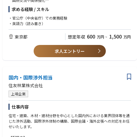
国際交流や関係強化
・情報発信
求める経験 / スキル
社外向けイベントや説明会等の企画、運営
・官公庁（中央省庁）での業務経験
・英語力（読み書き）
600
1,500
東京都
想定年収
万円
~
万円
求人エントリー
国内・国際渉外担当
住友林業株式会社
上場企業
仕事内容
住宅・建築、木材・建材分野を中心とした国内外における業界団体等を通
じた渉外活動、国際渉外体制の構築、国際会議・海外出張への対応をお任
せいたします。