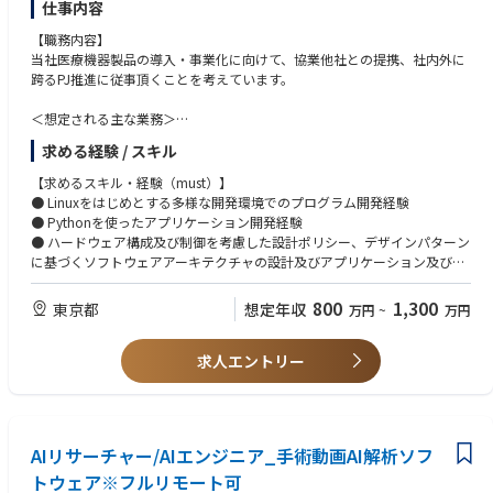
仕事内容
【職務内容】
当社医療機器製品の導入・事業化に向けて、協業他社との提携、社内外に
跨るPJ推進に従事頂くことを考えています。
＜想定される主な業務＞
外科医療における人工知能を活用した手術動画の解析ソフトウェアの設
求める経験 / スキル
計、実装、評価を担当いただきます。
● 日本向け医療機器ソフトウェア製品の機能拡張(メジャーアップデート)
【求めるスキル・経験（must）】
● 海外向け医療機器ソフトウェアの横展開、各市場に応じた改修
● Linuxをはじめとする多様な開発環境でのプログラム開発経験
● 医療機器メーカープロダクトと当社製品とのインテグレーション
● Pythonを使ったアプリケーション開発経験
( ソフトウェアレイヤ及びハードウェアレイヤで設計が必要）
● ハードウェア構成及び制御を考慮した設計ポリシー、デザインパターン
に基づくソフトウェアアーキテクチャの設計及びアプリケーション及びミ
【魅力】
ドルウェア設計
・プログラム医療機器（SaMD）の取り扱いを前提とした業務の知見、実
800
1,300
東京都
想定年収
万円
~
万円
務経験が得ることが出来ます。
【望ましいスキル・経験(want)】
・国内、海外にて様々なPJが進行しており、中心的役割を担っていただき
● 設計能力
ます。
求人エントリー
○ 映像処理系デバイスのハードウェア構成及び制御をふまえたシステムレ
ベル
の設計経験（ハードウェアシステムレベルの設計経験はなお歓迎）
○ ゼロベースでのアプリケーションモジュールの設計・実装経験
● 実装能力
AIリサーチャー/AIエンジニア_手術動画AI解析ソフ
○ 共通：Python実装経験、映像処理実装経験
トウェア※フルリモート可
○ 他言語：C++実装経験（Modern C++実装経験があるとなお歓迎）