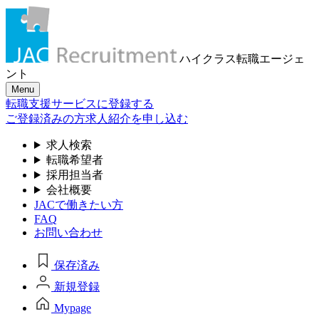
ハイクラス転職
エージェ
ント
Menu
転職支援サービスに登録する
ご登録済みの方
求人紹介を申し込む
求人検索
転職希望者
採用担当者
会社概要
JACで働きたい方
FAQ
お問い合わせ
保存済み
新規登録
Mypage