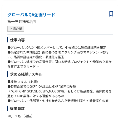
・Translational science
PhD or MD
・Advanced modalities within the therapeutic area
Board certification in a specific Therapeutic Area or equivalent clinical ex
and leveraging their scientific and operational insights to inform global e
perience
グローバルQA企画リード
arly clinical development strategy.
■Required Capabilities (Skills, Experience, Competencies)
第一三共株式会社
■Accountabilities
PhD or MD preferred (specialist in a Therapeutic Area or equivalent) with s
Clinical Development Leadership
上場企業
trong clinical expertise.
Represents the specific Therapeutic Area on International Multidisciplinar
Up to 3 years of pharmaceutical industry experience preferred.
y Core Teams and takes clinical development responsibility for assigned
Successful track record in planning, conducting, and publishing basic sci
仕事内容
projects, including:
ence and/or clinical research.
●グローバルQAの中核メンバーとして、中長期の品質保証戦略を策定
Strong medical and scientific leadership ability to drive high-priority proj
●策定された中期経営計画に基づきモニタリング及びマネジメントを行
・Definition of Target Product Profiles (TPP)
ects across global matrix teams, regional BI counterparts, and external p
い、品質保証組織の強化・最適化を推進
・Clinical Development Plans (CDP)
artners.
●グローバル規模での品質保証に関わる新規プロジェクトや施策の立案か
・Pediatric Investigational Plans (PIP)
Ability to act with composure and resilience under pressure.
ら実行までをリード
・Core Clinical Trial Protocols
Strong project management skills.
●国内外のグループ会社や関連部門と連携し、横断的な課題解決やプロセ
・Input to Project Analysis and Data Management Plans
Experience interacting with regulatory authorities, international societies,
求める経験 / スキル
ス改革を推進
・Investigator's Brochure
and other key stakeholders.
●経営層やステークホルダーと緊密に連携し、戦略に沿った品質保証体制
・Medical input to Company Core Data Sheet
■経験 スキル〈必須〉
Strong communication and presentation skills.
の構築に貢献
・Annual Safety Reports / IND Safety Reports
●製薬企業でのGXP*-QAまたはGXP*業務の経験
Excellent cross-functional collaboration skills and ability to work effectiv
・Preparation for key milestones:
（*GXP:GMP,GCP,GLP,CSPV,MA,GQP等）もしくは製品開発、臨床開発を
ely in virtual teams.
・Start of Development
通じてGXP業務に対する理解があるもの
Ability to establish strong partnerships with top external experts, nationa
≪入社後のキャリアパス≫
・Proof of Clinical Principle (PoCP)
●グローバル・他部所・他社を巻き込んだ新規検討案件や改善案件の施策
l/international societies, and other stakeholders.
●グローバルQA組織における中期経営計画・年度業績目標の立案や、プロ
・Release of Full Development
立案及びプロジェクトリードの経験
Ability to engage in advanced scientific knowledge exchange.
従業員数
ジェクトのリードを担当し、QA企画職のリーダーへの育成
●英語力（英語での会議において、適切に応答し、自分の発言が理解・納
Fluency in both Japanese and English.
●強みと適性を見据え、主要QA機能のGlobal Lead/Head、海外駐在、幹
■Related Performance Indicators
得されるレベル）
20,171名
（連結）