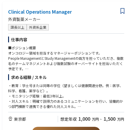
・TOEIC 800 点以上、もしくはそれに相当する英語コミュニケーション力
Clinical Operations Manager
外資製薬メーカー
課長以上
外資系企業
仕事内容
■ポジション概要
オンコロジー領域を担当するマネージャーポジションです。
People ManagementとStudy Managementの両方を担っていただき、複数
名のチームマネジメントおよび複数試験のオーバーサイトを担当いただく
予定です。
また、開発戦略部門やメディカル部門など社内外の多くのステークホルダ
求める経験 / スキル
ーとの連携が発生し、グローバルチームとの協働機会も豊富なポジション
です。
・教育：学士号または同等の学位（望ましくは健康関連分野。例：医学、
科学、看護、薬学など）。
・モニタリング経験：最低3年以上。
・対人スキル：明確で説得力のあるコミュニケーションを行い、協働的か
つ部門横断で連携できる優れた対人スキル。
・柔軟性：変化する要件に柔軟に対応し、信頼できる関係およびパートナ
ーシップを構築・活用できる。
1,000
1,500
東京都
想定年収
万円
~
万円
・チームプレーヤー：積極的で前向きなチームプレーヤーであることを示
している。