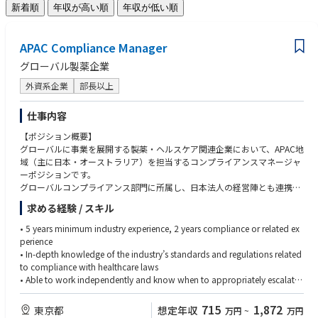
新着順
年収が高い順
年収が低い順
APAC Compliance Manager
グローバル製薬企業
外資系企業
部長以上
仕事内容
【ポジション概要】
グローバルに事業を展開する製薬・ヘルスケア関連企業において、APAC地
域（主に日本・オーストラリア）を担当するコンプライアンスマネージャ
ーポジションです。
グローバルコンプライアンス部門に所属し、日本法人の経営陣とも連携し
ながら、APAC地域におけるコンプライアンスプログラムの運営・推進を
求める経験 / スキル
担当いただきます。日常的なビジネス支援に加え、医療従事者（HCP）対
応に関する審査・承認、ポリシー整備、教育研修、内部調査、リスク評価
• 5 years minimum industry experience, 2 years compliance or related ex
およびモニタリング活動など、幅広い業務を担います。
perience
営業、メディカル、法務、薬事、内部監査などの関連部署や海外チームと
• In-depth knowledge of the industry’s standards and regulations related
連携しながら、コンプライアンス体制の強化と企業倫理文化の浸透を推進
to compliance with healthcare laws
していただくポジションです。
• Able to work independently and know when to appropriately escalate
an issue for resolution
【主な業務内容】
• Capacity of problem solving - anticipating, initiating and resolving issu
715
1,872
東京都
想定年収
万円
~
万円
■コンプライアンス業務全般
es