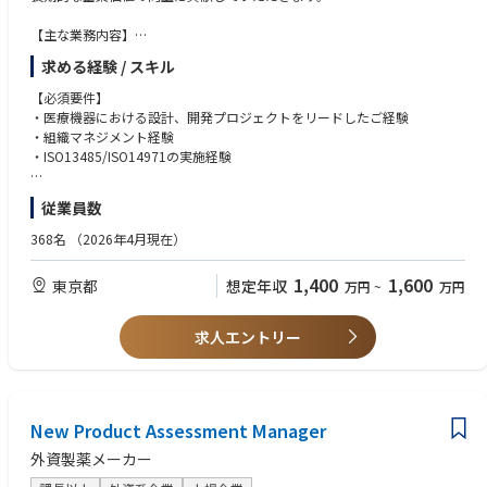
【主な業務内容】
■新製品の企画・開発
求める経験 / スキル
∟中長期的に自社の開発環境に影響しうる技術全体のトレンド・要素技
術・素材についてのリサーチを行う
【必須要件】
∟外部研究機関・企業と連携してシーズ開発を行う
・医療機器における設計、開発プロジェクトをリードしたご経験
∟営業部門やマーケティング部門、経営企画部門との連携を向上し、市場
・組織マネジメント経験
予測に基づいたより期待収益率の高い製品開発を行う
・ISO13485/ISO14971の実施経験
■より実効性の高い開発体制の構築
【歓迎要件】
従業員数
∟営業部門やマーケティング部門と連携し、顧客の声に基づいたマーケッ
・非能動医療機器の設計、開発経験
トイン型の開発体制の構築
・埋込医療機器の設計、開発経験
368名
（2026年4月現在）
∟開発プロセスの一元化による効率化
・英語によるビジネスコミュニケーション経験
1,400
1,600
東京都
想定年収
万円
~
万円
■薬事品質保証部との連携に基づいた、品質保証についてのコンプライア
ンス体制の確立
求人エントリー
New Product Assessment Manager
外資製薬メーカー