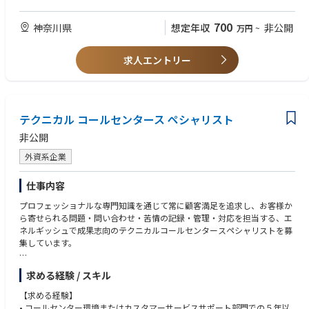
■このポジションの魅力：
【歓迎要件】
・顧客の問題解決への直接的な貢献：ネットワーク/ソフトウェアの観点
資格：獣医師資格、HACCP・JGAP審査員資格
700
神奈川県
想定年収
非公開
万円
~
から実装・運用上の課題を解決することで、
養豚農場での勤務経験
顧客から深い信頼を得ることができるやりがいのあるポジションです。
・幅広い製品や技術知識が習得できます：自社製品だけでなく多様なベン
求人エントリー
ダー機器やネットワーク関連技術にも触れることで、
幅広いスキルを身につけることができます。
・チームワークを重視する職場環境：フィールドサービスエンジニアやテ
クニカルサポート、開発部門と密接に連携することで、
必要な時にサポートを受けやすく、成長を促す環境が生まれます。
テクニカル コールセンタース ペシャリスト
非公開
外資系企業
仕事内容
プロフェッショナルな専門知識を通じて常に顧客満足を追求し、お客様か
ら寄せられる問題・問い合わせ・苦情の記録・管理・対応を担当する、エ
ネルギッシュで成果志向のテクニカルコールセンタースペシャリストを募
集しています。
この職務では、「初回修理完了率（First Time Fix Rate）」と「サービス提
求める経験 / スキル
供時間（Time to Service）」の面で、最高水準のサービスを提供する重要
な役割を担います。
【求める経験】
• コールセンター環境またはカスタマーサービスサポート部門での５年以