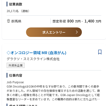
・年齢、国籍、経験を問わず多様性を理解し、各種ステークホルダーと良
統制を強化することだけが目的ではありません。
る業務データや管理指標を整理し、経営層や部門責任者が適切な意思決定
従業員数
好な関係が築けること
事業部門やシステム・開発部門の業務実態を理解し、事業やサービスの成
を行える情報基盤の構築を推進します。必要なデータの定義、業務上の入
20,171名
（連結）
長を妨げることなく、必要なリスクを適切に管理できるルールやプロセス
力・更新プロセスの整備、データ可視化、管理指標の設計、運用定着まで
<望ましい>
を設計していただきます。
を関係部門とともに進めます。
・海外製造場所への技術移転の経験
「禁止する」「承認を増やす」という方法に偏らず、事業部門が実行可能
800
1,400
群馬県
想定年収
万円
~
万円
・CMCに関わるPJマネジメントの経験
で、継続的に運用できる統制のあり方を追求できます。
・修士卒以上の学位
・海外赴任経験
求人エントリー
■経営・現場・技術部門をつなぐ役割を担える
IT統制・情報セキュリティは、一つの部門だけで完結する業務ではありま
せん。
経営層、事業部門、システム・開発部門、インフラ部門、管理部門、外部
専門家など、立場や専門性の異なる関係者と連携しながら、全社的な方針
◇オンコロジー領域 MR (血液がん)
を具体的な運用へ落とし込みます。
経営上のリスクと現場の実行可能性の双方を踏まえて、組織横断で合意形
グラクソ・スミスクライン株式会社
成する経験を積むことができます。
外資系企業
仕事内容
Job Purpose:
GSK OncologyはGSKの中核をなす分野であり、この数年間で多くの進歩
がありました。がん領域での存在価値を確立するための活動を通じて、数
多くの新しい経験を得ることが可能です。GSK-Japan Oncologyとして経
験豊富なリーダーを求めています。この職務の目的は新たに立ち上げた担
当テリトリを責任者として管理し、ブランド戦略を完遂して目標達成する