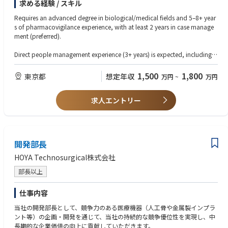
求める経験 / スキル
・Other relevant international stakeholders
hip of safety data migration/transfer.
Requires an advanced degree in biological/medical fields and 5–8+ year
Manage PV vendors end-to-end—selection, onboarding, oversight, perfo
s of pharmacovigilance experience, with at least 2 years in case manage
rmance monitoring (KPIs/SLAs), escalation handling, and outsourcing b
ment (preferred).
udget/resource planning.
Direct people management experience (3+ years) is expected, including le
Drive operational excellence by optimizing PV workflows using technolo
ading and developing a PV systems/vendor management team.
gy tools (e.g., AI/automation), ensuring timely and compliant ICSR repor
1,500
1,800
東京都
想定年収
万円
~
万円
ting, and supporting audits/inspections with CAPA implementation.
Strong hands-on knowledge of PV systems (e.g., safety databases/tools)
and vendor management capabilities are essential.
Provide leadership for a team of system and vendor management profes
求人エントリー
sionals, mentor and develop talent, and collaborate cross-functionally
Must have in-depth understanding of PV regulations and guidelines (e.g.,
with global PV, IT, QA, and external partners.
GVP/GCP, ICH guidance, national pharmaceutical and medical device re
gulations) plus experience supporting regulatory inspections and internal
audits.
開発部長
Needs highly effective communication skills in Japanese (written/oral/int
HOYA Technosurgical株式会社
erpersonal) and Business-level English, with proven ability to think strate
部長以上
gically, lead change, and build teams; preferred experience includes glo
bal/matrix work, system transformation projects, digital/automation to
ols, vendor transition, and ICSR management.
仕事内容
当社の開発部長として、競争力のある医療機器（人工骨や金属製インプラ
ント等）の企画・開発を通じて、当社の持続的な競争優位性を実現し、中
長期的な企業価値の向上に貢献していただきます。