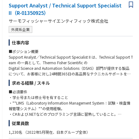
Support Analyst / Technical Support Specialist
ロダクトへの適用可能性を評価・検証すること
【歓迎スキル】
・ 外科内視鏡画像・動画データを活用した AI モデルの研究開発
II（R-01350925）
・ 医療画像、内視鏡画像、外科領域の動画解析に関する研究開発経験
・ 仮説立案、実験設計、評価指標設計、エラー分析を通じたモデル性能の
・ VLM、LLM、マルチモーダルモデルの開発経験
サーモフィッシャーサイエンティフィック株式会社
継続的な改善
・ モデルの縮約と最適化の開発経験
・ 臨床価値の高いデータを最大限に活かすための、関連部署との連携
・ CUDA、GPGPU、分散学習、推論高速化、メモリ最適化等の経験
外資系企業
・ 新規データセットの設計・作成における、学習結果のフィードバックお
・ コンピュータサイエンス、機械学習、関連分野における修士号・博士
よびデータ解析
号、またはそれに準ずる研究経験
仕事内容
・ 研究開発を加速するためのデータ分析、評価ツール、可視化ツール等の
・ 論文執筆、学会発表、特許出願の経験
開発
・ Linux、Git、Docker、MLOps等の開発基盤に関する知識・実務経験
■ポジション概要
・ 研究成果の発表、論文化、特許化等の推進
・ 他部署との連携や、組織を巻き込んだ研究開発の推進経験
Support Analyst／Technical Support Specialist II は、Technical Support T
・ ソフトウェアエンジニアや関連部署と協業し、研究成果を製品開発へ橋
・ 研究成果を製品開発へ展開した経験
eam の一員として、Thermo Fisher Scientific の
渡しすること
Digital Science and Automation Solutions（DSAS）部門が提供する製品
【求める人物像】
について、お客様に対し24時間365日の高品質なテクニカルサポートを
・ AI を用いた画像解析・動画解析に深い関心と経験を持ち、当社プロダク
提供する役割を担います。
求める経験 / スキル
トの発展に情熱を持って取り組める方
このポジションでは、サポート案件に対して目標対応時間内に迅速に対応
・ 最新技術への好奇心を持ち、それを事業価値や製品価値につなげて考え
するとともに、ヘルプデスクサービスの継続的な改善活動へ
■必須要件
られる方
積極的に参加することで、高い品質基準を維持することが求められます。
・学士号または修士号を有すること
・ 仮説立案から実験、分析、改善までを主体的に進められる方
・**LIMS（Laboratory Information Management System：試験・検査情
・ 曖昧な課題を構造化し、周囲を巻き込みながら前に進められる方
また、週末勤務および、顧客サポートやトレーニングのために最大25％程
報管理システム）**の使用経験。
・ 臨床価値と技術的妥当性の両方を意識して研究開発を進められる方
度の出張に対応できることが必要です。
・C#および.NETなどのプログラミング言語に習熟していること。
・ チームの一員として、関係者と連携しながら開発実務を推進できる方
・高い顧客志向と優れた対人コミュニケーション能力を有すること。
従業員数
・ チームビルディングやナレッジ共有を通じて、組織全体の研究開発力向
■業務内容
・学習意欲が高く、技術面・専門性の両方について継続的に成長・自己研
上に貢献できる方
・顧客からのインシデントやサービスリクエストを受付し、調査・切り分
鑽に取り組めること。
1,230名
（2022年5月現在、日本グループ全体）
・ 何に対しても「それなら、こうすればできます」と言える方
け・解決までの対応をリードする