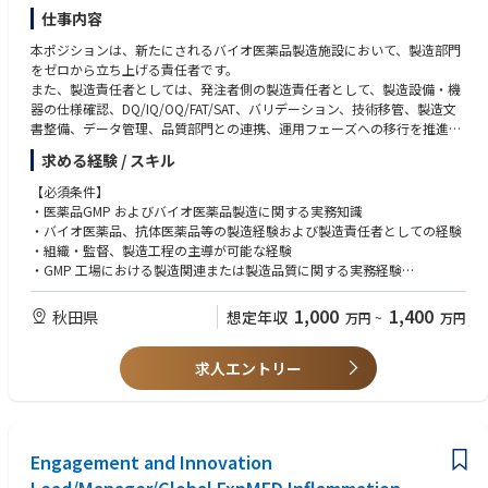
・外部委託試験機関の選定、管理、監査経験
仕事内容
・LIMS、電子記録、試験データ管理、CSV、データインテグリティに関す
本ポジションは、新たにされるバイオ医薬品製造施設において、製造部門
る知識または実務経験
をゼロから立ち上げる責任者です。
・英語による技術文書・品質文書の読解、海外技術パートナーとのコミュ
また、製造責任者としては、発注者側の製造責任者として、製造設備・機
ニケーション経験
器の仕様確認、DQ/IQ/OQ/FAT/SAT、バリデーション、技術移管、製造文
・海外パートナーとの品質管理・技術移管プロジェクト経験
書整備、データ管理、品質部門との連携、運用フェーズへの移行を推進し
ていく役割です。
求める経験 / スキル
【必須条件】
・医薬品GMP およびバイオ医薬品製造に関する実務知識
・バイオ医薬品、抗体医薬品等の製造経験および製造責任者としての経験
・組織・監督、製造工程の主導が可能な経験
・GMP 工場における製造関連または製造品質に関する実務経験
・製造設備・機器、製造プロセス、製造文書、バリデーションに関する基
本的な理解
1,000
1,400
秋田県
想定年収
万円
~
万円
・複数の社外関係者（設計会社、施工会社、設備ベンダー、コンサルタン
ト、技術供与等）との調整・折衝が可能な経験
求人エントリー
・製造部門または製造関連チームにおけるピープルマネジメント経験
・現場で発生する課題を整理し、関係者を巻き込みがが解決に導く能力
【歓迎条件】
・新工場、新製造ライン、または新規設備立上げの経験
Engagement and Innovation
・技術移管、プロセスパラメータ設計、洗浄バリデーション、CSV 等に関
する知識または実務経験