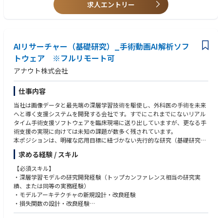
求人エントリー
・計画・組織力：強い計画力および組織力を有している。
・領域・フェーズ経験：複数の治療領域および試験フェーズにまたがる経
験がある。
・メンタリング／コーチング：メンタリングおよびコーチングのスキルが
あり、個人・チームのパフォーマンス向上のために、透明性がありタイム
AIリサーチャー（基礎研究）_手術動画AI解析ソフ
リーなフィードバックを提供できる。
トウェア ※フルリモート可
・イノベーションとプロセス改善：イノベーションを推進し、継続的なプ
ロセス改善を行える。
アナウト株式会社
・誠実さとコンプライアンス：AbbVieのビジネス行動規範およびリーダー
シップ価値観に従い、誠実に行動できる。
仕事内容
・リスク・不確実性への対応：リスクや不確実性に対しても問題なく対応
でき、必要に応じて進路を変更できる。
当社は画像データと最先端の深層学習技術を駆使し、外科医の手術を未来
・意思決定：利用可能なデータと情報に基づき、タイムリーかつ質の高い
へと導く支援システムを開発する会社です。すでにこれまでにないリアル
意思決定を行える。
タイム手術支援ソフトウェアを臨床現場に送り出していますが、更なる手
・自律性：自立して業務を遂行し、主導・当事者意識（オーナーシップ）
術支援の実現に向けては未知の課題が数多く残されています。
を持って行動できる。
本ポジションは、明確な応用目標に紐づかない先行的な研究（基礎研究）
・変化への適応：変化に迅速に適応し、素早く行動できる。
を担い、画像認識・動画理解・VLM・LLMなどの最先端技術動向を調査
求める経験 / スキル
し、自社プロダクトの次世代技術シーズを創出していただくAIリサーチャ
ーです。研究成果は応用研究・開発研究チームおよびソフトウェアエンジ
【必須スキル】
ニアチームへ橋渡しし、製品開発につなげていきます。
・深層学習モデルの研究開発経験（トップカンファレンス相当の研究実
績、または同等の実務経験）
【業務内容】
・モデルアーキテクチャの新規設計・改良経験
・画像認識、動画理解、VLM、LLMなどの最新技術動向調査、将来プロダ
・損失関数の設計・改良経験
クトへの適用可能性の評価・検証
・Pythonを用いたAI実装経験（OpenCV、NumPy、scikit-learn等）