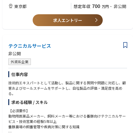
・インシデント管理／問題管理、根本原因分析（RCA）および再発防止に
■歓迎要件
700
東京都
想定年収
非公開
万円
~
向けた対応を実施する
・臨床検査科学、生命科学、情報技術分野の方
・サービスレベルアグリーメント（SLA）を遵守し、品質とスピードの両
立を図る
求人エントリー
・Salesforce、Atlassian Jira等のCRMツールを用いて、サポート案件の管
理・記録・進捗管理を行う
・.NET／C#による技術調査やプログラム作成、必要に応じた改修・検証に
対応する
・Microsoft SQL Server、Oracle、PostgreSQL等のデータベースについて
テクニカルサービス
基本概念を理解し、
非公開
基本的な管理作業や効率的なSQLスクリプト作成を行う
・AWSやKubernetesなど、クラウド技術の基礎知識を活用しながら、技術
外資系企業
的な観点での支援を行う
・TechOps、開発部門（Development）、Professional Services等、関連
仕事内容
チームと連携し、顧客課題の迅速な解決を推進する
・問題の重大度に応じて、Helpdesk Team Leader、Support Manager、ま
技術的エキスパートとして活動し、製品に関する質問や問題に対応し、顧
たはDSAS Development Teamへ適切にエスカレーションする
客およびセールスチームをサポートし、自社製品の評価・満足度を高め
・DSS製品に関するナレッジ記事・技術文書の作成／維持を行い、チーム
る。
の知見を蓄積する
求める経験 / スキル
・Practical Process Improvement（PPI）ビジネスシステムを活用し、業
務の効率化・品質向上を継続的に推進する
【必須要件】
・必要に応じて国内外への出張を行い、オンサイトでの顧客サポートを提
動物用医薬品メーカー、飼料メーカー等における養豚向けテクニカルサー
供する
ビス・技術営業の経験5年以上
・週末を含む柔軟なシフト対応を行い、安定したサポート提供に貢献する
養豚農場の飼養管理や疾病対策に関する知識