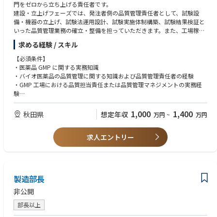
門をゼロから立ち上げる責任者です。
to business actions.
建設・立上げフェーズでは、発注者側の品質管理責任者として、試験設
■Financial Analysis & Investment Evaluation
• Excellent communication and stakeholder management skills.
備・機器の立上げ、試験法運用設計、試験実施体制構築、試験結果検証と
• Develop business cases for strategic initiatives, projects, and capital exp
• Influential business partner capable of driving alignment across depart
いった品質管理業務の確立・整備を担っていただきます。また、工場稼働
enditure (CAPEX) investments.
ments.
後は、品質管理部門責任者として、原材料試験、工程内試験、製品試験、
• Conduct profitability, pricing, cost, and ROI analyses to support invest
• Hands-on, proactive, and results-oriented mindset.
求める経験 / スキル
環境モニタリング、安定性試験等を含む試験活動全般の責任を担っていた
ment and resource allocation decisions.
• Strong attention to detail and accuracy.
だきます。
• Assess financial implications on both Profit & Loss and Balance Sheet p
【必須条件】
• High level of integrity and ability to manage confidential information.
erformance.
・医薬品 GMP に関する実務知識
• Ability to work effectively in a fast-paced and dynamic environment.
• Support management in evaluating whether projects should be approv
・バイオ医薬品の品質管理に関する知識および品質管理責任者の経験
• Strategic thinking combined with operational execution capability.
ed based on financial returns and strategic value.
・GMP 工場における品質担当責任または品質管理マネジメントの実務経
験
■Financial Controls & Support
・試験設備・機器、試薬等、試験記録、試験結果、データインテグリティ
• Work closely with the Finance Head and Accounting Manager on selecte
に関する基本的な理解
1,000
1,400
秋田県
想定年収
万円
~
万円
d accounting-related activities and cross-functional finance projects.
・複数の社外関係者（設計会社、施工会社、設備ベンダー、コンサルタン
• Maintain strong oversight of:
ト、外部試験機関、技術供与等）との調整・折衝経験
- Pricing strategy and execution
求人エントリー
・品質管理部門または試験関連チームにおけるピープルマネジメント経験
- Foreign exchange exposure
・環境で発生する課題を整理し、関係者を巻き込みながら解決に導く能力
- Operating costs
- SG&A spending
【歓迎条件】
• Ensure confidentiality and integrity in handling sensitive financial and b
・バイオ医薬品、抗体医薬品、バイオシミラー等の品質管理経験
製造部長
usiness information.
・新工場、新試運転室、または新規試験設備立上げの経験
・試験法移管、分析法バリデーション、分析技術レポリケーションの経験
非公開
・PMDA、FDA などの他国規制当局による GMP に関する試験対応の経験
部長以上
・理化学試験、生化学試験、微生物試験、無菌試験、エンドトキシン試
験、環境モニタリング等に関する知見または実務経験