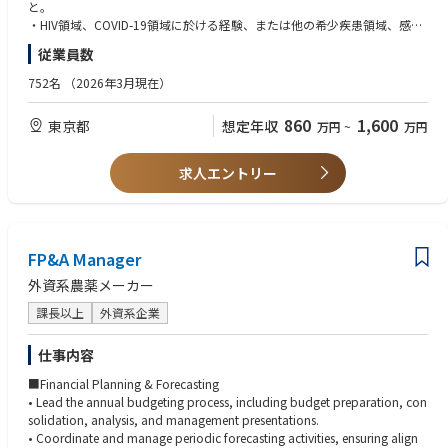
ョナルディレクター
と。
・HIV領域、COVID-19領域に於ける経験、または他の希少疾患領域、感染
■コンプライアンス監査・モニタリング
症領域での経験があれば望ましい。
・APAC地域におけるコンプライアンスリスクアセスメントの実施
従業員数
・優良営業成績：例えば営業成績に伴う、受賞例があれば尚可。
・年間監査・モニタリング計画の策定および実行
・MR認定資格必須。
752名
（2026年3月現在）
・講演会、販促活動、営業同行、各種記録類のモニタリング
・グローバル本社への定期レポーティング
860
1,600
・モニタリング結果を踏まえた業務改善・プロセス改善の推進
東京都
想定年収
万円
~
万円
【ポジションの特徴】
求人エントリー
・APAC地域を担当するリージョナルポジション
・日本・海外双方のステークホルダーと連携するグローバルな環境
・HCP対応、販促審査、教育研修、内部調査、監査・モニタリングまで幅
広いコンプライアンス業務に関与可能
・経営層や海外本社との接点が多く、事業に近い立場でコンプライアンス
FP&A Manager
推進を担えるポジション
外資系農薬メーカー
・製薬・ヘルスケア業界における高度なコンプライアンス経験を積むこと
ができる環境
課長以上
外資系企業
仕事内容
■Financial Planning & Forecasting
• Lead the annual budgeting process, including budget preparation, con
solidation, analysis, and management presentations.
• Coordinate and manage periodic forecasting activities, ensuring align