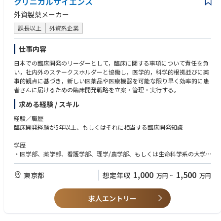
クリニカルサイエンス
• 遺伝子治療など先進モダリティに関する経験
外資製薬メーカー
課長以上
外資系企業
仕事内容
日本での臨床開発のリーダーとして，臨床に関する事項について責任を負
い，社内外のステークスホルダーと協働し，医学的，科学的根拠並びに薬
事的観点に基づき，新しい医薬品や医療機器を可能な限り早く効率的に患
者さんに届けるための臨床開発戦略を立案・管理・実行する。
求める経験 / スキル
経験／職歴
臨床開発経験が5年以上、もしくはそれに相当する臨床開発知識
学歴
・医学部、薬学部、看護学部、理学/農学部、もしくは生命科学系の大学
学部卒かそれ以上（修士、博士号保持者はなお可）
・医師、獣医師、薬剤師等、生命科学に関連する学位・免許取得者が望ま
1,000
1,500
東京都
想定年収
万円
~
万円
しい
求人エントリー
知識
・担当領域における開発経験、もしくはそれに相当する臨床知識及び/又
はこれらの知識を習得する能力