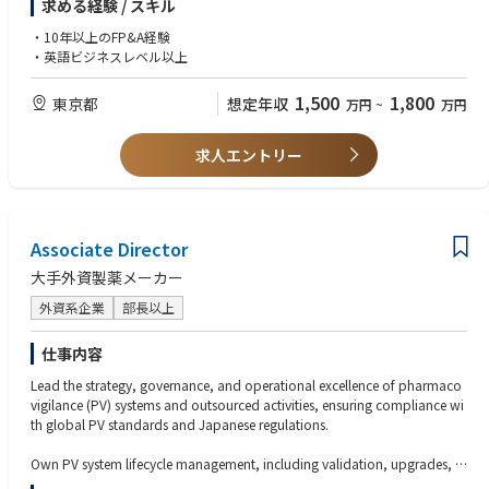
求める経験 / スキル
Emerging science and innovation relevant to TA Inflammation
Proof-of-Concept (PoC) study design, including endpoint selection
・10年以上のFP&A経験
Biomarker strategy
・英語ビジネスレベル以上
■Regulatory and Organizational Requirements
1,500
1,800
東京都
想定年収
万円
~
万円
Operates within the requirements of global Standard Operating Procedu
res (SOPs) and working instructions.
求人エントリー
■Job Complexity
Complex due to:
・Global nature of the role
・Matrix organization
・Direct multidisciplinary interaction
Associate Director
大手外資製薬メーカー
■Interfaces
Works with:
外資系企業
部長以上
・Global matrix teams
・Regional BI counterparts
仕事内容
・External partners
Academic institutions
Lead the strategy, governance, and operational excellence of pharmaco
Investigators
vigilance (PV) systems and outsourced activities, ensuring compliance wi
th global PV standards and Japanese regulations.
■Also interfaces with:
・Regulatory authorities
Own PV system lifecycle management, including validation, upgrades, c
・International societies
hange control, data integrity, inspection readiness, and technical owners