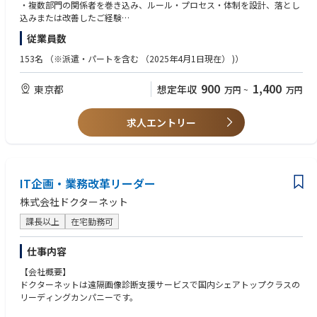
当社は1日あたり12,000症例（370万症例/年）の依頼に対応する日本最大
・複数部門の関係者を巻き込み、ルール・プロセス・体制を設計、落とし
の画像診断拠点となっており、このシステムを正常に稼働させ続けること
込みまたは改善したご経験
が多くの患者様に適切な医療をスピーディーにお届けすることに直結して
・四年制大学卒業以上
従業員数
います。
【歓迎スキル】
153名
（※派遣・パートを含む （2025年4⽉1⽇現在） )）
「世界の医療を支える目になる」を企業理念に、医療をテクノロジーによ
・ISMS、PMS、CSIRT、SOCのうち複数領域における体制構築・運用経験
り支えるため、AIなど最先端テクノロジーへの投資も積極的に行い、医療
・セキュリティインシデント対応組織の構築・運営経験
900
1,400
東京都
想定年収
万円
~
万円
業界に貢献し続けています。
・SOCの内製化、外部サービス導入、運用設計または改善経験
・IT全般統制の設計、評価、改善に関する経験
【業務内容】
・情報セキュリティリスクアセスメントの設計・運用経験
求人エントリー
IT統制・情報セキュリティ領域のリーダーとして、関係部門と連携しなが
・規程、基準、手順、ガイドライン等の体系的な設計・改定経験
ら、組織横断的な管理体制の構築と運用を推進していただきます。
・インシデント対応訓練、机上演習等の企画・実施経験
※将来的には業務改革、システム企画やIT戦略などのIT企画領域にも担当
・個人情報、医療情報または機密性の高い情報を扱う事業での業務経験
範囲を広げていただく可能性があります。IT統制のみに業務範囲を限定せ
ず、事業や業務の変革にも関心を持って取り組める方を想定しています。
IT企画・業務改革リーダー
【求める人物像】
■統制を目的化せず、事業の信頼性向上につなげられる方
株式会社ドクターネット
■ISMS・PMSの推進・継続的改善
規程やチェック項目を増やすこと自体を成果とするのではなく、「何のリ
・方針、規程、手順等の整備・見直し
スクを、なぜ、どの水準で管理するのか」を考え、事業の安定性・信頼性
課長以上
在宅勤務可
・対象となる情報資産およびリスクの特定・評価
向上につながる仕組みを設計できる方を求めています。
・リスク対応計画と管理策の策定・推進
仕事内容
・各部門における管理策の運用支援
■組織の壁を越えて関係者を巻き込める方
・内部監査、内部点検・レビューの企画および是正対応の推進
【会社概要】
IT統制・情報セキュリティは、担当部門だけでは実現できません。
・マネジメントレビューに必要な情報の整理・報告
ドクターネットは遠隔画像診断支援サービスで国内シェアトップクラスの
開発、インフラ、事業、管理などの各部門に対して、活動の目的と必要性
・教育・啓発施策の企画・実施
リーディングカンパニーです。
を説明し、一方的に依頼するのではなく、共通の課題として協働できる方
・認証や審査への対応が必要な場合の社内取りまとめおよび、審査対応
を歓迎します。