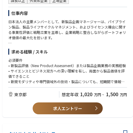
課長以上
外資系企業
上場企業
仕事内容
日本法人の主要メンバーとして、新製品企画マネージャーは、パイプライ
ン製品、製品ライフサイクルマネジメント、およびライセンス機会に関す
る事業性評価と戦略立案を主導し、企業戦略と整合しながらポートフォリ
オ価値の最大化を担います。
本ポジションは、サイエンスとビジネスを結びつける役割を果たし、開
求める経験 / スキル
発・薬事・商業面での検討事項を統合することで、日本の患者さんと企業
双方にとって最適な成果の実現を目指します。
必須要件
• 新製品評価（New Product Assessment）または製品企画業務の実務経験
・主な役割
• サイエンスとビジネス双方への深い理解を有し、両面から製品価値を評
遺伝子治療などの新規モダリティを含む、開発初期・後期段階のパイプラ
価できること
イン資産、製品ライフサイクルマネジメント案件、およびライセンス機会
• 新規モダリティや専門領域外の技術・製品についても、短期間で情報収
に関する強固な事業性評価を実施する。
集・分析を行い、事業性評価を実施した経験
開発、メディカル、コマーシャル、薬価・市場アクセス、薬事、グローバ
• 製品評価のみならず、Clinicalなどの関連部門と連携しながら開発戦略や
1,020
1,500
東京都
想定年収
万円
~
万円
ルチームなどの関連部門と連携し、日本市場に特化した事業戦略・開発戦
価格戦略の策定に関与した経験
略・承認申請戦略を策定する。
資産価値最大化のため、日本法人経営陣およびグローバル関係者に対して
求人エントリー
歓迎要件
戦略的提言を行う。
• プロジェクトマネジメント経験
科学的な知見を事業インパクトへと変換しながらプロジェクトチームに影
• Business Developmentまたはライセンシング経験
響を与え、部門横断的な能力向上に貢献する。
• ブランドマーケティングまたは戦略マーケティング経験
• 戦略分析、需要予測、ビジネスケース作成経験