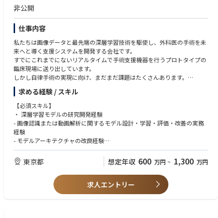
○ GUI系：Kivy・Qt(PyQt) 等GUIフレームワークによるGUI実装経験、Ope
非公開
nCV・OpenGLによる描画処理実装経験
○ 映像系：キャプチャボード- GPU周りのドライバ実装経験、映像処理の
仕事内容
チューニング経験
私たちは画像データと最先端の深層学習技術を駆使し、外科医の手術を未
【求める人物像】
来へと導く支援システムを開発する会社です。
● チームの一員として関係者と連携して開発実務を進められる方
すでにこれまでにないリアルタイムで手術支援機器を行うプロトタイプの
● チームビルディングに貢献できる方
臨床現場に送り出しています。
しかし自律手術の実現に向け、まだまだ課題はたくさんあります。
そこで、私たちは未知の挑戦に取り組み、持てる技術全てを注ぎ込んだ製
求める経験 / スキル
品をこれからも創り出していきます。
そのストーリーに共感し、未知なる領域への興奮を感じるエンジニアの
【必須スキル】
方々、ぜひお力を貸してください。
・ 深層学習モデルの研究開発経験
- 画像認識または動画解析に関するモデル設計・学習・評価・改善の実務
【弊社の魅力】
経験
・革新的な医療機器であり、世界初のプロダクトです。
- モデルアーキテクチャの改良経験
・すでに高い精度を達成しており、国際学会など含め多くの学術報告が可
- 損失関数の設計および改良経験
能です。
- 前処理・後処理・推論パイプラインの改善経験
600
1,300
東京都
想定年収
万円
~
万円
・社内に外科医がいるためフィードバックを受けやすい環境です。共同研
・ モデルの弱点分析、エラー分析、アブレーション等を通じた改善経験
究機関も日本中にあり、多くのフィードバックが得られます。
・ Python を用いた AI 実装経験
・フルリモートやハイブリッドでの働き方については柔軟に活躍いただけ
求人エントリー
- OpenCV、NumPy、scikit-learn等の関連ライブラリに関する知識・利用
ます。
経験
・ 機械学習・深層学習に関する基礎理論への理解
【業務内容】
・ 関連論文や技術情報を読み解き、研究開発へ反映できる力
・ 画像認識、動画理解、VLM、LLM などの最新技術動向を調査し、自社プ