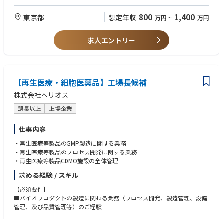
部職への登用、薬事・サプライチェーン等の他部門への活躍の場への発展
・Provides medical oversight throughout protocol development, study c
●グローバルな環境（多様性のある環境）で一定のリーダーシップを発揮
onduct, analysis, and reporting.
し、価値創造を行った経験
800
1,400
東京都
想定年収
万円
~
万円
・Responsible for continuous benefit-risk assessment.
・Provides medical leadership during regulatory meetings.
・Contributes to submission strategy and regulatory filings.
■経験 スキル〈尚可〉
求人エントリー
・Addresses safety issues.
●ITツールの開発もしくはAI等の活用による業務効率改善の経験
・Oversees medical project budgets.
●コミュニケーション能力、対人折衝力、協調性、積極性、課題突破力、
誠実さ
■Cross-Functional Team Leadership
●文章作成能力、パワーポイント等を用いた可視化能力
Serves as Chairperson of the Global Early Clinical Development (ECD) Tea
【再生医療・細胞医薬品】工場長候補
m and/or Medical Sub-Team (MST), depending on project stage.
株式会社ヘリオス
Responsibilities include:
課長以上
上場企業
Proposing team members together with the (Associate) Therapeutic Area
Head.
仕事内容
Representing ECD/MST on:
・Core Team
・再生医療等製品のGMP製造に関する業務
・Therapeutic Area Leadership Committee (TALC)
・再生医療等製品のプロセス開発に関する業務
・Clinical Expert Committee (CEC)
・再生医療等製品CDMO施設の全体管理
・Human Pharma Steering Committee (HPSC)
求める経験 / スキル
Additional activities:
【必須要件】
・Oversees interactions with:
■バイオプロダクトの製造に関わる業務（プロセス開発、製造管理、設備
External experts
管理、及び品質管理等）のご経験
Advisory boards