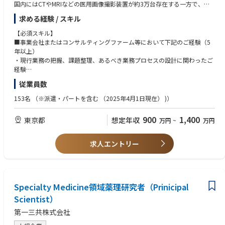
国内にはCTやMRIなどの医用画像撮影装置が約3万台存在する一方で、医
■CSIRTに関する体制の強化・運営
用画像を診断できる医師（放射線診断専門医）は約6,000名しかおらず、
■仕組みをつくるだけでなく、運用を根付かせられる方
求める経験 / スキル
・インシデント対応に必要な機能、参加部門、役割の整理
適切な診断が迅速に届く症例は全体の3割程度にとどまっています。ま
規程、組織図、会議体、手順を作成するだけではなく、それらが実際の業
・インシデントの受付、初動、影響評価、報告、復旧、事後レビューのプ
た、地域によっては専門医がいないなどの医療格差があるのが実情で、今
務で使われているかを確認し、課題を把握しながら改善を続けられる方を
【必須スキル】
ロセス整備
や遠隔画像診断は医療インフラとなっております。
求めています。
■事業会社またはコンサルティングファーム等において下記のご経験（5
・重大度区分、判断基準、エスカレーション基準の整備
年以上）
・システム・開発・事業・管理各部門との連携体制構築
当社は1日あたり12,000症例（370万症例/年）の依頼に対応する日本最大
■リスク管理と事業スピードのバランスを考慮できる方
・現行業務の把握、課題整理、あるべき業務プロセスの設計に関わったご
・インシデント対応手順、連絡先、記録様式等の整備
の画像診断拠点となっており、このシステムを正常に稼働させ続けること
リスクをゼロにすることだけを目指すのではなく、事業の目的、影響度、
経験
・訓練・演習の企画、実施、振り返り
が多くの患者様に適切な医療をスピーディーにお届けすることに直結して
実現可能性を踏まえて、管理水準や優先順位を判断できる方を歓迎しま
・複数部門または複数のステークホルダーが関わるプロジェクトを、主体
従業員数
・発生事象や訓練結果に基づくプロセスの改善
います。
す。
的に推進したご経験
・経営層および関係部門への報告
・業務要件をシステム企画や改善施策に落とし込むためのIT知識に関する
153名
（※派遣・パートを含む （2025年4⽉1⽇現在） )）
「世界の医療を支える目になる」を企業理念に、医療をテクノロジーによ
■技術と組織の両面から課題を捉えられる方
本質的な知見
■SOCに関する体制整備・運営
り支えるため、AIなど最先端テクノロジーへの投資も積極的に行い、医療
セキュリティ製品や技術ありきで問題を解決しようとせず、業務プロセ
・四年制大学卒業以上
900
1,400
東京都
想定年収
・セキュリティ監視の対象、目的、優先順位の整理
万円
~
万円
業界に貢献し続けています。
ス、組織、役割、教育、コミュニケーションを含めて総合的に対応できる
・社内関係者と外部サービス提供者の役割分担の設計
方を求めています。
【歓迎スキル】
・アラートの受付、分析、判断、対応依頼、エスカレーションのプロセス
【業務内容】
・全社または複数部門を対象とした業務改革・DXプロジェクトのリード経
求人エントリー
整備
IT企画・業務改革のプロジェクトリーダーとして、業務部門、経営層、シ
験
・監視結果や対応状況の可視化
ステム部門、外部ベンダーなどと連携し、以下の業務を担当いただきま
・基幹システム、業務システム、SaaS等の導入・刷新経験
・定例レポート、レビュー会議、改善活動の設計
す。
・業務改革・改善後や、システム導入後の業務定着、教育、運用設計、効
・インシデント対応組織との連携方法の整備
※将来的にはIT統制や情報セキュリティに関する企画・改善にも担当領域
果検証に関わったご経験
・監視ルールや運用プロセスの継続的な見直し
を広げていただく可能性があります。IT企画のみに業務範囲を限定せず、I
Specialty Medicine領域薬理研究者（Prinicipal
・業務プロセスの最適化（標準化、省力化、自動化、デジタル化等）を推
・必要に応じた外部ベンダー・専門事業者の評価および管理
Tガバナンスを含む隣接領域にも関心を持って取り組める方を想定してい
進したご経験
Scientist）
ます。
・医療情報システムや、安定性・品質が重視される業務システムに関わっ
■IT全般統制・リスク管理の推進
第一三共株式会社
たご経験
・新規システムに対する統制活動の検討・整備（ISO27017に準拠した統
■業務課題の把握・分析