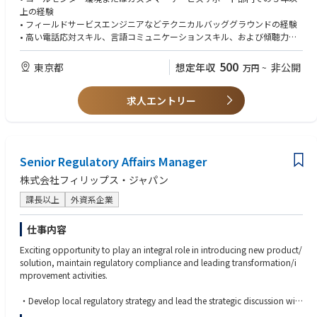
■具体的な業務内容
上の経験
・お客様からのリクエストに迅速に対応し、問題解決をスムーズにするた
• フィールドサービスエンジニアなどテクニカルバッググラウンドの経験
めに、報告されたトラブルに関するすべての関連情報を収集する。
• 高い電話応対スキル、言語コミュニケーションスキル、および傾聴力
・各顧客タッチポイントに於いて、有償アフターサービスに必要な顧客情
• カスタマーサービスの慣行および原則に関する知識
報（請求先情報や締め支払日など）に漏れがないかを確認し、必要に応じ
• CRM管理の知識（SAP、Salesforce、ServiceMaxの経験があれば尚可）
500
東京都
想定年収
非公開
万円
~
情報収集を行う。
• 複数のタスクをこなし、優先順位を設定し、時間を効果的に管理する能
・トラブルシューティングの第一線として対応し、顧客SLA（サービス品
力
質保証契約）を満たすために迅速なエスカレーションを行う。
求人エントリー
• 高等学校卒以上の学歴がある方
・技術的バックグラウンドをベースに、適切なトラブルシューティングを
通じて既知の問題に効果的な解決策を提供し、簡単な問題の場合は必要な
【求める人物像】
交換部品を特定して発注する。
・オーナーシップをもちつつ、他部門と円滑なコミュニケーションをもっ
・丁寧さ、品質、スピードの面でプロフェッショナルなテクニカルアシス
て自身のプロジェクトを進められる方
Senior Regulatory Affairs Manager
タンス基準を満たし、顧客満足度を保証する。
・スポーツに打ち込んでいた/いる方
・お客様から直接依頼されるスペアパーツ販売に対し、発注処理を行う。
株式会社フィリップス・ジャパン
・市場からの製品データ収集を確実に行う。
・製品に関するフィードバックデータの収集を管理する。
課長以上
外資系企業
・サポートコストを抑え、顧客SLAに沿った迅速な問題解決を実現するた
めに、認定技術者を主体的にサポートする。
仕事内容
・業務システム内のデータ正確性を維持する。
Exciting opportunity to play an integral role in introducing new product/
・新たなスキルを身につけ、社内ポリシー・プロセス・新製品の最新情報
solution, maintain regulatory compliance and leading transformation/i
を常に把握するために、すべての研修コースを迅速に修了する。
mprovement activities.
■評価指標（KPI）
・Develop local regulatory strategy and lead the strategic discussion with
・顧客満足度（NPS）
related stakeholders to accelerate project development.
・初回訪問での修理完了率（FTFR）