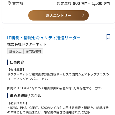
・外科内視鏡画像・動画データを活用した新規モデルアーキテクチャ・ア
・機械学習・深層学習に関する高度な理論理解、関連論文の読解力
800
1,500
東京都
想定年収
万円
~
万円
ルゴリズムの基礎研究
・仮説立案から実験設計、評価指標設計、エラー分析までを通じた独自技
【歓迎スキル】
術シーズの創出
求人エントリー
・医療画像、内視鏡画像、外科領域の動画解析に関する研究経験
・研究成果の学会発表、論文化、特許化の推進
・VLM、LLM、マルチモーダルモデルの開発経験
・応用研究・開発研究チーム、ソフトウェアエンジニアチームへの技術移
・モデルの縮約・最適化、CUDA、GPGPU、分散学習、推論高速化の経験
管・連携
・コンピュータサイエンス・機械学習分野における修士号・博士号、また
はそれに準ずる研究実績
IT統制・情報セキュリティ推進リーダー
・論文執筆、学会発表、特許出願の実績
・Linux、Git、Docker、MLOps等の開発基盤知識
株式会社ドクターネット
課長以上
在宅勤務可
【求める人物像】
・明確な答えのない課題に対しても自ら仮説を立て、自走して研究を推進
できる方
仕事内容
・最新技術への強い探究心を持ち、それを事業・製品価値につなげて考え
【会社概要】
られる方
ドクターネットは遠隔画像診断支援サービスで国内シェアトップクラスの
・チームの一員として応用研究・開発チームと連携し、研究成果を製品開
リーディングカンパニーです。
発へ橋渡しできる方
・「それなら、こうすれば実現できる」と発想を形にできる方
国内にはCTやMRIなどの医用画像撮影装置が約3万台存在する一方で、医
用画像を診断できる医師（放射線診断専門医）は約6,000名しかおらず、
求める経験 / スキル
適切な診断が迅速に届く症例は全体の3割程度にとどまっています。ま
た、地域によっては専門医がいないなどの医療格差があるのが実情で、今
【必須スキル】
や遠隔画像診断は医療インフラとなっております。
・ISMS、PMS、CSIRT、SOCのいずれかに関する組織・機能を、組織横断
の体制として構築または、継続的改善含め運用されたご経験