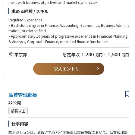
ment with business objectives and market dynamics.
• Prepare and deliver financial presentations for senior management and
求める経験 / スキル
regional leadership teams.
• Develop long-term financial outlooks and strategic planning models.
Required Experience
• Bachelor's degree in Finance, Accounting, Economics, Business Adminis
■Financial Performance Management
tration, or related field.
• Lead Monthly Business Review (MBR) processes with Asia regional leade
• Approximately 10 years of progressive experience in Financial Planning
rship.
& Analysis, Corporate Finance, or related finance functions.
• Analyze monthly financial results and key business drivers, identifying ri
• Strong experience in budgeting, forecasting, management reporting, a
sks, opportunities, and corrective actions.
nd financial analysis.
1,200
1,500
東京都
想定年収
万円
~
万円
• Monitor and review sales forecasts, including:
• Experience supporting senior management and business leaders in a m
- Sales volumes
ultinational environment.
- Pricing performance
求人エントリー
• Solid understanding of financial statements, including P&L, Balance Sh
- Foreign exchange (FX) impacts
eet, and Cash Flow.
- Product mix and profitability trends
Technical Skills
■Business Partnering & Decision Support
• Advanced proficiency in Microsoft Excel, including financial modeling a
品質管理部長
• Partner closely with Commercial, Supply Chain, Operations, and other
nd scenario analysis.
functional teams to drive business performance.
• Advanced PowerPoint skills with the ability to create impactful manage
非公開
• Provide financial insights and recommendations to support growth init
ment presentations.
iatives and operational improvements.
部長以上
• Strong analytical and problem-solving capabilities.
• Influence stakeholders through fact-based financial analysis and effecti
• Experience with ERP systems and financial reporting tools is preferred.
ve communication.
仕事内容
• Challenge assumptions and help drive accountability across the busine
Competencies
本ポジションは、新設されるバイオ医薬品製造施設において、品質管理部
ss.
• Strong business acumen with the ability to translate financial insights in