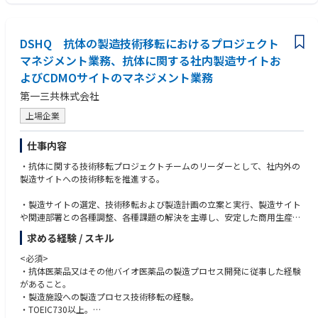
・チームおよび組織のマネジメント
【担当プロジェクト例】
【本ポジションの魅力】
ご経験や適性、入社時点での社内優先順位を踏まえ、担当プロジェクトを
DSHQ 抗体の製造技術移転におけるプロジェクト
■医療を支えるサービスの信頼性と継続性に直接貢献できる
決定します。複数のプロジェクトを並行して担当いただく可能性がありま
当社は、医療に関わる情報やシステムを取り扱い、医療現場を支えるサー
マネジメント業務、抗体に関する社内製造サイトお
す。
ビスを提供しています。
よびCDMOサイトのマネジメント業務
情報セキュリティやIT統制は、規程への適合や監査対応だけを目的とする
■部門横断の業務プロセス改革
第一三共株式会社
ものではありません。システムとサービスを安定して提供し、医療機関や
複数部門にまたがる業務について、現行プロセスや役割分担を可視化し、
医師をはじめとするステークホルダーからの信頼を維持するための重要な
重複作業、属人化、情報連携上の課題を特定します。関係部門との合意形
上場企業
事業基盤です。
成を行いながら、あるべき業務フロー、管理指標、運用体制を設計し、必
本ポジションでは、IT統制・情報セキュリティの仕組みを通じて、医療サ
要に応じてシステムの導入・改修まで推進します。
仕事内容
ービスの信頼性、安定性、事業継続性の向上に貢献できます。
■全社共通の業務基盤・基幹システムの整備
・抗体に関する技術移転プロジェクトチームのリーダーとして、社内外の
■IT統制から情報セキュリティ対応までを一貫して経験できる
部門ごとに個別最適化された業務やシステムを整理し、全社共通で利用す
製造サイトへの技術移転を推進する。
特定の認証制度や監査対応だけに限定されず、IT統制、情報セキュリティ
る業務基盤や基幹システムの適用範囲の拡大、既存システムからの移行等
マネジメント、インシデント対応、セキュリティ監視、リスク評価、教
を推進します。
・製造サイトの選定、技術移転および製造計画の立案と実行、製造サイト
育・啓発など、相互に関連する領域を横断して体制を整備します。また統
や関連部署との各種調整、各種課題の解決を主導し、安定した商用生産体
制活動による監視・評価後、指摘して終わりではなく、必要ならば新たな
■既存システム・SaaSの整理と業務基盤の再構築
制を構築する。
統制活動の設計や情報セキュリティ対応の推進のリードなどのアクション
求める経験 / スキル
既存の情報システムやSaaSについて、利用目的、利用状況、業務上の役
も担っていただきます。現状はその一環として、CSIRT、SOCの体制など
割、重複機能などを整理します。
＜入社後のキャリアパス＞
<必須>
がミッションとして存在します
システムの統合、廃止、置き換え、データ連携などを含む全体最適化方針
・バイオ医薬品の製造プロセスを理解している強みを活かした、品質保
・抗体医薬品又はその他バイオ医薬品の製造プロセス開発に従事した経験
個別の統制活動を点として運用するのではなく、全社的なITガバナンスの
を策定し、段階的な移行を推進します。
証、薬事、CMCマネージメント、サプライチェーンマネージメント業務に
があること。
仕組みづくりの経験を得られます。
就く機会がある
・製造施設への製造プロセス技術移転の経験。
■データ活用・経営管理高度化プロジェクト
・TOEIC730以上。
■事業スピードとリスク管理を両立する仕組みを作ることが可能
全社共通の業務基盤・基幹システムの整備等を通じて各部門に分散してい