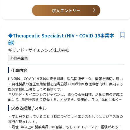
・医療従事者との契約・講演依頼・学会協賛等のレビューおよび承認
• Demonstrated ability to communicate effectively with individuals up, d
・経営層向けのコンプライアンス関連レポート作成
求人エントリー
own, and across the organization
・グローバルコンプライアンスチームとの定例ミーティングへの参加
• Excellent technical and communication skills
・APAC地域における法規制や業界動向のモニタリングおよびリスク分析
• Fluent in Japanese and English
・海外拠点経営陣との定期的なコミュニケーション
・贈収賄防止・腐敗防止に関する第三者デューデリジェンスの実施
◆Therapeutic Specialist (HIV・COVID-19事業本
■メディカル・コマーシャル領域のコンプライアンス支援
部）
・MR・MSLによる情報提供活動に関するアドバイス
ギリアド・サイエンシズ株式会社
・販促資材、メディカル資材、講演会資料等のコンプライアンスレビュー
・外部モニタリングに関する委員会対応および関連資料作成
外資系企業
■ポリシー整備・教育研修
仕事内容
・APAC地域のコンプライアンス関連規程やガイドラインの整備・改訂
・社内からの問い合わせ対応
HIV領域、COVID-19領域の疾患知識、製品関連データ、情報を適切に用い
・年間コンプライアンストレーニング計画の策定
て自社製品の適正使用情報を担当施設の医師や医療従事者向けに案内する
・教育研修および社内啓発施策の企画・運営
医薬情報担当者としての職務です。
・新入社員研修や営業・代理店向け研修の実施
ギリアド・サイエンシズジャパンは、我々の販売目標、活動目標の達成に
・コンプライアンス関連資料や教育コンテンツのローカライズ支援
向けて、部門を超えて協働することができ、効果的、且つ主体的に働くこ
とができる知識と意欲のある専門家を求めています。
求める経験 / スキル
■調査・リスクマネジメント
・内部通報案件やコンプライアンス事案の調査対応
合格者はHIV・COVID-19事業本部に正社員（無期雇用）として入社し、下
・学士号を有していること（特にライフサイエンスもしくはビジネス系の
・関係者ヒアリング、調査報告書作成、是正措置の推進
記社員にレポートします。
専門が望ましい）。
・人事部門と連携した再発防止策や指導対応
⇒HIV・COVID-19事業本部 HIV領域営業部 東日本リージョン リージ
・最低3年以上の製薬業界での営業、もしくはコマーシャル経験があるこ
・監査・モニタリング活動を活用したリスク低減施策の推進