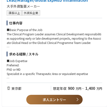
Lead/Manager/Global ExpMED Inflammation
・PMDA、FDA などの他国規制当局により GMP 案査における製造現場対応
大手外資製薬メーカー
の経験
・製造データ管理、電子記録、MES 等の製造関連システムに関する知識
課長以上
外資系企業
・英語による技術文書の読解、海外技術パートナーとのコミュニケーショ
ン経験
仕事内容
・海外パートナーとの製造・技術移管プロジェクト経験
■Basic Purpose of the Job
The Clinical Program Leader assumes Clinical Development responsibiliti
es supporting early or late development projects, reporting to the Associ
ate Global Head or the Global Clinical Programme Team Leader.
The Clinical Program Leader has a medical leadership role for a project o
求める経験 / スキル
r a portion of a project in clinical development, usually at Start of Develo
pment through Phase I–III.
■Job Expertise
Preferred:
The Clinical Program Leader provides medical/scientific, technical, and
PhD or MD
managerial direction to plans, programs, and procedures within project
Specialist in a specific Therapeutic Area or equivalent expertise
and indication areas to effectively develop new compounds and/or opti
mize the profile of existing compounds.
■Job Impact
Responsible for the project's medical budget.
900
1,400
東京都
想定年収
万円
~
万円
The Clinical Program Leader in Experimental Medicine Japan assumes res
ponsibility for engaging External Experts (EEs) in Japan. A core element o
■Minimum Education / Degree Requirements
f this role is identifying and engaging experts with expertise in:
求人エントリー
Preferred:
・Early clinical development