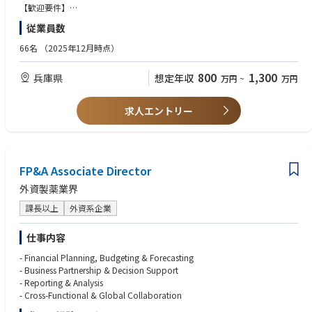
Adjudication committees
【歓迎要件】
Safety Data Monitoring Boards
■医薬品メーカーでの設備導入または設備保全のご経験
従業員数
・Reviews and approves publications related to the project in collaborat
■再生医療等製品のプロセス開発、製造、設備保全のご経験
ion with the Medical Head.
■医薬品若しくは再生医療等製品製造における製造管理者のご経験
66名
（2025年12月時点）
・Identifies studies that should be conducted.
【人物像】
800
1,300
兵庫県
想定年収
万円
~
万円
・物事を柔軟に考えられるフレキシビリティがある方
・Provides input into Medical Affairs strategic documents, including:
・開発/研究/生産部門及び外部の提携先との調整がスムーズにでき、課題
を解決していける方
求人エントリー
Scientific Platform
・メンバーとの良好なコミュニケーションが図れ、リーダーシップをお持
Publication Plan
ちの方
Product Maintenance and Optimization Summary
・新しい分野へチャレンジしていきたいご意欲をお持ちの方
■Key Accountabilities of the Clinical Program Leader in Experimental Me
FP&A Associate Director
dicine Japan
外資製薬業界
■External Expert Engagement
・Map and prioritize External Experts (EEs) in the region, including:
課長以上
外資系企業
Indication experts
仕事内容
Translational clinicians
Phase II trialists
- Financial Planning, Budgeting & Forecasting
・Build and maintain relationships to obtain scientific input and support
- Business Partnership & Decision Support
trial success.
- Reporting & Analysis
・Facilitate scientific discussions to ensure regional expertise contributes t
- Cross-Functional & Global Collaboration
o: