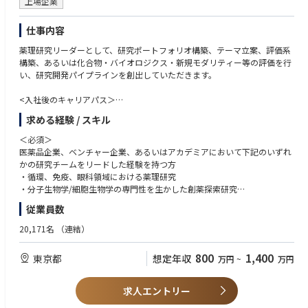
上場企業
制活動整備）
・各部門へのヒアリング、既存資料・データ分析等を通した、現行業務プ
【求める人物像】
・統制上の課題に対する改善計画の策定・推進
ロセス、利用システム、部門間連携情報の可視化
■現場に入り込み、本質的な課題を捉えられる方
・統制活動を通じて開発・インフラ部門と協働しセキュリティ対応などの
仕事内容
・属人化、重複作業、手作業、情報分断などの課題整理
現場から寄せられた要望をそのままシステム化するのではなく、実際の業
改善活動推進
・経営レベルから現場レベルまでの課題認識の把握と、その本質、根本原
務や背景を理解し、「なぜその課題が発生しているのか」「本来どのよう
薬理研究リーダーとして、研究ポートフォリオ構築、テーマ立案、評価系
・規程・ルールと実際の業務プロセスとの整合性確認
因の見極め
な状態を目指すべきか」を考えられる方を求めています。
構築、あるいは化合物・バイオロジクス・新規モダリティー等の評価を行
・統制活動の実施状況や改善状況のモニタリング
い、研究開発パイプラインを創出していただきます。
・経営層・関係部門へのリスクおよび進捗の報告
■業務改革・IT活用構想の策定
■戦略と実行の両方に責任を持てる方
・あるべき業務プロセス、役割分担、運用体制の設計
理想像や改革案を提示するだけではなく、経営層から現場まで立場の違う
<入社後のキャリアパス＞
■組織定着・継続的改善
・ITを活用した業務改革・改善施策の企画
各関係者との調整、実行計画への落とし込み、導入、定着、効果検証まで
●スペシャルティ領域のテーマ立案・創薬研究チームリーダー
・各種統制体制の活動状況、課題、成果のモニタリング
・複数の改革案、システム化案の比較・評価
求める経験 / スキル
粘り強く推進できる方を歓迎します。
●グループ長補佐
・必要に応じた活動指標、リスク指標、改善指標等の設計
・投資対効果、実現可能性、優先順位を踏まえた実行計画の策定
＜必須＞
・定例会議および課題管理の運営
・経営層、部門責任者への企画提案および合意形成
■変化や不確実性を前向きに捉えられる方
医薬品企業、ベンチャー企業、あるいはアカデミアにおいて下記のいずれ
・各部門の実務負担や運用状況を踏まえたプロセス改善
・導入・定着・継続改善
すべての前提や要件が決まった環境ではなく、課題や解決策を関係者とと
かの研究チームをリードした経験を持つ方
・組織変更、新システム導入、新サービス開始等に伴う統制の見直し
もに整理していく環境にやりがいを感じられる方を求めています。
・循環、免疫、眼科領域における薬理研究
・社内への情報発信、研修、啓発活動
■新しい業務プロセスやシステムの導入支援
・分子生物学/細胞生物学の専門性を生かした創薬探索研究
・関係部門のメンバーが自律的に活動できるための支援
・利用部門との運用ルール、役割分担、業務手順の整備
■既存の方法にとらわれず、より良い仕組みを提案できる方
・データサイエンスを活用した創薬研究
・利用者向け説明、教育、マニュアル整備の企画
現在の業務やシステムを前提とせず、目的に照らしてより良い方法を考
従業員数
・博士号取得者
■将来的に期待する業務
・導入後のPDCAサイクル実行
え、自ら提案し、周囲を巻き込みながら実現できる方を歓迎します。
・全社のIT統制・情報セキュリティ方針および中期計画の策定
20,171名
（連結）
＜尚可＞
・ITリスクの優先順位付けと対応計画の統括
■将来的に期待する業務
・外部組織との協業を円滑に推進した経験
・ISMS、CSIRT、SOC等の活動を横断したマネジメント
・全社的なIT戦略・ITロードマップの策定
800
1,400
東京都
想定年収
万円
~
万円
・国内外の外部研究者との幅広いネットワークを構築した経験
・経営層への定期的なリスク報告と改善提案
・複数の業務改革・IT投資案件プロジェクトの優先順位付け
・筆頭著者の学術論文を複数有する方
・IT統制・情報セキュリティ関連予算の策定・管理
・プロジェクト推進プロセスや標準ルールの整備
・英語中級以上
・外部専門家、サービス提供者、ベンダーの管理
求人エントリー
・IT企画メンバーの育成・マネジメント
・IT統制・情報セキュリティ人材の育成
・経営課題に基づく新たな改革テーマの提案