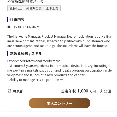
外資系医療機器メーカー
・市場からの製品データ収集を確実に行う。
・製品に関するフィードバックデータの収集を管理する。
課長以上
外資系企業
上場企業
・サポートコストを抑え、顧客SLAに沿った迅速な問題解決を実現するた
めに、認定技術者を主体的にサポートする。
仕事内容
・業務システム内のデータ正確性を維持する。
■POSITION SUMMARY
・新たなスキルを身につけ、社内ポリシー・プロセス・新製品の最新情報
￣￣￣￣￣￣￣￣￣￣￣
を常に把握するために、すべての研修コースを迅速に修了する。
The Marketing Manager/Product Manager Neuromodulation is truly a Bus
iness Development Partner, expected to partner with our customers who
■評価指標（KPI）
are Neurosurgeon and Neurology. The incumbent will have the functional
・顧客満足度（NPS）
responsibility of implementing the vision, business and marketing strateg
・初回訪問での修理完了率（FTFR）
求める経験 / スキル
y through:
・問い合わせ対応件数
・問題解決までの対応時間
Experience/Professional requirement
■ESSENTIAL JOB FUNCTIONS
・技術研修の修了状況
• Minimum 5 years experience in the medical device industry, including ti
￣￣￣￣￣￣￣￣￣￣￣￣￣￣
・サービス品質および業務効率改善への貢献
me spent in a marketing position and ideally previous participation in de
• Assist Marketing Director to define vision for the franchise's portfolio an
velopment and launch of a new products and capitals
d building the associated 5 years strategy;
• Ability to manage existed products
• Supervise future product launches so as to maximize return on investm
• Having the knowledge of Neuromodulation preferable
ent;
• Marketing technical expertise (product development, product launch, K
1,000
東京都
想定年収
非公開
万円
~
• Deliver cross-functional communication to leverage internal resources t
OL management, etc.);
o achieve unit and revenue growth targets, as well as start-ups, integratin
• Ability to understand, analyze and assess technical, clinical and scientifi
g various activities from R&D, health economics/reimbursement, Regulat
求人エントリー
c results;
ory, clinical, operations, sales & marketing to ensure industrial and com
• Ability to work with multi-functional players (RA, Clinical, etc.);
mercial launch.
• Ability to use financial data;
Major Accountabilities: