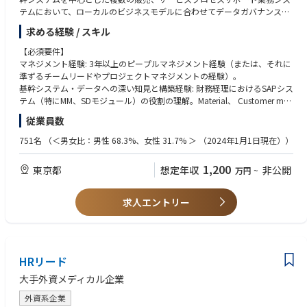
すべての医療活動を、科学的誠実性の最高水準で実施し、適用される規制
e. Accountable for the ongoing evaluation of the benefit/risk ratio of the
テムにおいて、ローカルのビジネスモデルに合わせてデータガバナンスの
およびガイドラインを完全に遵守することを徹底する。
compound at asset and indication level
枠組みを作り、データの正確性と整合性を常に担保し、コマーシャルオペ
求める経験 / スキル
f. Accountable for result interpretation (RIM) and reporting (CSR)
レーションが円滑かつタイムリーに実行します。また、グローバルテンプ
2. Responsible to lead Japan Development Team (DT-J) assigned asset(s)
レートに準拠した新たなマスターデータ（Contract data等）の導入、お
【必須要件】
in a matrix organization
よびMaterial/Customer master/Equipment master等のメンテナンスを最
マネジメント経験: 3年以上のピープルマネジメント経験（または、それに
3. Responsible to lead the clinical team in the planning and timely execut
適化するための新しいポリシー・プロセスの策定を主導します。 変化の速
準ずるチームリードやプロジェクトマネジメントの経験）。
ion of high quality clinical components of regulatory submissions for the
いビジネスの中で、プロセスの説明責任を果たしながらプロセスの標準化
基幹システム・データへの深い知見と構築経験: 財務経理におけるSAPシス
indication(s)/formulation(s); contributes to the development and finaliz
やデジタル化を推進し、部下を育成することで持続可能なデータ基盤を作
テム（特にMM、SDモジュール）の役割の理解。Material、 Customer mas
ation of Japan clinical submission documents
ること、および部門横断的なプロジェクトにおいてリーダーシップを発揮
ter等の管理・改善経験、またはContract data（契約データ）などの新し
4. Responsible to present and justify Japan clinical development strategi
従業員数
することが求められます。
いマスターデータ・ポリシーの策定やプロセスを構築した経験。
c position and plan to internal (Governance bodies at program and stud
プロセス改善および高いコミュニケーション能力: 複雑なデータフローや
751名
（＜男女比：男性 68.3%、女性 31.7% ＞ （2024年1月1日現在））
y level) and external stakeholders (Regulatory Authorities, strategic partne
【主な職務内容】
ビジネス要件を整理し、他部門のステークホルダーやマネジメント層に対
rs)
1. チームマネジメントおよびピープルディベロップメント
してプロセスの重要性を論理的に説明し、改善を巻き込む能力（ビジネス
1,200
東京都
5. Responsible for providing drug development and therapeutic expertis
想定年収
非公開
万円
~
組織の統括: チームメンバー（含派遣社員）の業務とその進捗を可視化、
要件をシステム/データ要件へ翻訳できるスキル）。
e to Business Development by contributing to the evaluation of licensing-
メンバー間の業務分担を逐次調整し、目標管理を徹底することでハイパフ
語学力: ビジネスレベルの英語力（グローバルのIT/プロジェクトマネジメ
in compounds
ォーミング組織と強固なデータマネジメント基盤を構築する。
ントチームとの会議出席、メール、システム仕様変更に関する交渉が可能
求人エントリー
6. Responsible to present at conferences, symposia, and meetings with J
人材育成: メンバーのスキルアップ（データ分析能力、SAP習熟度など）を
なレベル）。
apan Investigators and Key Opinion Leaders within the scope of the role
支援し、個人のキャリア開発とチーム全体のエンゲージメントを高める。
7. Accountable for audit/inspection readiness and overall compliance wi
業務の標準化と継続的な改善: 属人化しやすいマニュアル処理について、
【歓迎要件】
th regulations (eg, ICH GCP) in Japan and applicable quality standards a
例外処理に関する判断基準を明確化する等のドキュメント化（SOPの整
業界知識: 医薬品・医療機器・診断薬業界における、流通（卸商流、EDIソ
t all times
備）を進め、継続的なプロセスの効率化、最適化を推進する。
HRリード
リューション）および業界特有の値引（仕切、リベート等）の慣行に関す
る深い知識。
大手外資メディカル企業
2. データガバナンスとオペレーショナル・エクセレンス
チェンジマネジメント経験: 業務プロセスの自動化（RPA導入など）、シス
マスターデータの品質担保: SAP、CRM等の複数システムにおけるマスタ
テム刷新、または組織変更のチェンジマネジメントをリードした経験。
外資系企業