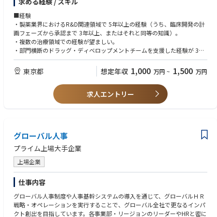
by
求める経験 / スキル
• Statistical skills
the new product launch.
• High-level Excel skills
■経験
・ Be Partner with sales & marketing teams around the world to define a
・製薬業界におけるR&D関連領域で 5年以上の経験（うち、臨床開発の計
nd
【語学 / Language】
画フェーズから承認まで 3年以上、またはそれと同等の知識）。
ensure excellent execution of new product launch plans according to
＜必須 / Mandatory＞
・複数の治療領域での経験が望ましい。
marketing excellence standards.
日本語 Japanese：Fluent
・部門横断のドラッグ・ディベロップメントチームを支援した経験が 3年
・ Complain handle with QA
英語 English：business-level
以上。
・ Inventory control with operation team
・グローバル環境での実務経験。
1,000
1,500
東京都
想定年収
万円
~
万円
■学歴
求人エントリー
・ライフサイエンスまたは関連分野の学士号。
・高度な学位が望ましい（MSc / PhD / MBA など）または、関連する教
育・職業訓練と実務における強い実績による同等性の証明。
■スキル
グローバル人事
・英語（口頭・文書）のコミュニケーションスキルが良好であること（TO
EIC 750以上、または同等）。
プライム上場大手企業
・リーダーシップスキル。
上場企業
・チームビルディングおよび信頼構築のスキル。
・分析的・論理的思考および問題解決スキル。
・MS Officeアプリケーションの専門知識（例：Excel、Word、PowerPoin
仕事内容
t）。
グローバル人事制度や人事基幹システムの導入を通じて、グローバルＨＲ
戦略・オペレーションを実行することで、グローバル全社で更なるインパ
クト創出を目指しています。各事業部・リージョンのリーダーやHRと密に