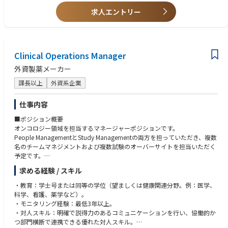
求人エントリー
知識
・担当領域における開発経験、もしくはそれに相当する臨床知識及び/又
はこれらの知識を習得する能力
・TOEIC 800 点以上、もしくはそれに相当する英語コミュニケーション力
Clinical Operations Manager
外資製薬メーカー
課長以上
外資系企業
仕事内容
■ポジション概要
オンコロジー領域を担当するマネージャーポジションです。
People ManagementとStudy Managementの両方を担っていただき、複数
名のチームマネジメントおよび複数試験のオーバーサイトを担当いただく
予定です。
また、開発戦略部門やメディカル部門など社内外の多くのステークホルダ
求める経験 / スキル
ーとの連携が発生し、グローバルチームとの協働機会も豊富なポジション
です。
・教育：学士号または同等の学位（望ましくは健康関連分野。例：医学、
科学、看護、薬学など）。
・モニタリング経験：最低3年以上。
・対人スキル：明確で説得力のあるコミュニケーションを行い、協働的か
つ部門横断で連携できる優れた対人スキル。