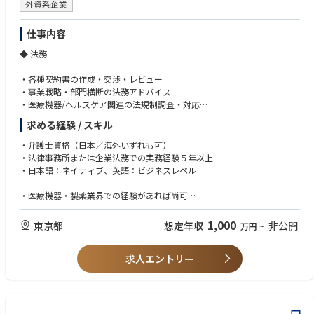
テムの要求事項を理解し、日本のビジネスや法的背景由来のマネジメント
外資系企業
プロセスの説明責任とデータの正確性に関する結果責任を果たし、グロー
バルポリシーに則りかつ国内オペレーションにフィットするプロセスをオ
仕事内容
ーナーシップをもって実施する。
◆ 法務
・各種契約書の作成・交渉・レビュー
・事業戦略・部門横断の法務アドバイス
・医療機器/ヘルスケア関連の法規制調査・対応
・外部弁護士との連携、契約ワークフロー改善
求める経験 / スキル
・全社の法務相談、知財保護
・弁護士資格（日本／海外いずれも可）
◆ コンプライアンス
・法律事務所または企業法務での実務経験５年以上
・日本語：ネイティブ、英語：ビジネスレベル
・FCPA・薬機法・独禁法などの遵守体制構築
・社内調査のサポート、HCP対応の監査
・医療機器・製薬業界での経験があれば尚可
・グローバルポリシー導入、研修の設計・実施
・高いコミュニケーション力・調整力
・第三者DD、リスク評価・モニタリング
・倫理観が高く、ビジネスに主体的に関われる方
1,000
東京都
想定年収
非公開
万円
~
・コンプライアンス委員会・懲戒委員会対応
求人エントリー