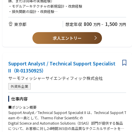
績、または同等の実務経験）
【業務内容】
・モデルアーキテクチャの新規設計・改良経験
・画像認識、動画理解、VLM、LLMなどの最新技術動向調査、将来プロダ
・損失関数の設計・改良経験
クトへの適用可能性の評価・検証
・Pythonを用いたAI実装経験（OpenCV、NumPy、scikit-learn等）
・外科内視鏡画像・動画データを活用した新規モデルアーキテクチャ・ア
・機械学習・深層学習に関する高度な理論理解、関連論文の読解力
800
1,500
東京都
想定年収
万円
~
万円
ルゴリズムの基礎研究
・仮説立案から実験設計、評価指標設計、エラー分析までを通じた独自技
【歓迎スキル】
術シーズの創出
求人エントリー
・医療画像、内視鏡画像、外科領域の動画解析に関する研究経験
・研究成果の学会発表、論文化、特許化の推進
・VLM、LLM、マルチモーダルモデルの開発経験
・応用研究・開発研究チーム、ソフトウェアエンジニアチームへの技術移
・モデルの縮約・最適化、CUDA、GPGPU、分散学習、推論高速化の経験
管・連携
・コンピュータサイエンス・機械学習分野における修士号・博士号、また
はそれに準ずる研究実績
Support Analyst / Technical Support Specialist
・論文執筆、学会発表、特許出願の実績
II（R-01350925）
・Linux、Git、Docker、MLOps等の開発基盤知識
サーモフィッシャーサイエンティフィック株式会社
【求める人物像】
・明確な答えのない課題に対しても自ら仮説を立て、自走して研究を推進
外資系企業
できる方
・最新技術への強い探究心を持ち、それを事業・製品価値につなげて考え
仕事内容
られる方
・チームの一員として応用研究・開発チームと連携し、研究成果を製品開
■ポジション概要
発へ橋渡しできる方
Support Analyst／Technical Support Specialist II は、Technical Support T
・「それなら、こうすれば実現できる」と発想を形にできる方
eam の一員として、Thermo Fisher Scientific の
Digital Science and Automation Solutions（DSAS）部門が提供する製品
について、お客様に対し24時間365日の高品質なテクニカルサポートを