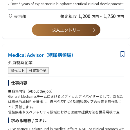
lity
■サーモフィッシャーサイエンティフィックについて
• Over 5 years of experience in biopharmaceutical-clinical development is
• Identification of risks and assurance of mitigation plans to be impleme
私たちは「世界をより健康で、より清潔、より安全な場所にするために、
required, including experience of strategic design of global clinical progr
nted
お客さまに製品・サービスを提供する」
ams, oversight of the planning and simultaneous delivery of multiple clin
1,200
1,750
東京都
想定年収
万円
~
万円
• Incorporation of clinical / medical science insights into the clinical devel
ことをミッションとして掲げ、サイエンスの発展を支援しています。
ical studies, attendance at meetings with regulatory authorities and appli
opment strategy, plans and study designs
https://jbpress.ismedia.jp/ts/thermofisherscientific/
cable external stakeholders and clinical contribution to regulatory submi
• Responsible for Japan inputs in the creation of clinical components of
求人エントリー
ssions and life cycle management.
key documents (e.g., trial protocols, Investigator’s Brochures, CSRs, regul
• Preferably has previously led a part or an entire clinical program
atory documents) and execution
• Contribution to successful regulatory filings, approvals, and launches i
n Japan
Medical Advisor（糖尿病領域）
• Support market access, commercialization, and maintenance of produ
ct licenses for assigned asset(s)
外資製薬企業
Major Accountabilities:
• Collaboration: Maintain excellent working relationships within teams an
課長以上
外資系企業
d internal stakeholders (e.g., Medical Affairs, Commercial, Pharmacovigil
ance) to meet objectives. Well contributed and engaged global Asset Tea
仕事内容
m and relevant global functions
■職務内容（About the job）
• Strategy: Provide Japan input and contribute to the development and r
General Medicinesチームにおけるメディカルアドバイザーとして、あなた
evisions of CDPs, ensuring alignment with TPP
は科学的卓越性を推進し、自己免疫性の1型糖尿病ケアの未来を形作るこ
• Regulatory Submissions: Contribute to clinical components of regulato
とに貢献します。
ry submissions in Japan including development of briefing book and an
慢性疾患やスペシャリティ領域における医療の提供方法を世界規模で変革
swers for questions from HA, ensuring timely delivery
するチームに参加し、糖尿病、移植、免疫領域で患者さんにとって意味の
• External Collaboration: As the medical / scientific expert, develop and
求める経験 / スキル
ある成果を生み出すことに携わります。そこには、患者さんが望む規模と
manage a network of Japan external stakeholders (e.g., regulatory autho
緊急性があります。
rities, key opinion leaders, patient advocacy groups)
• Experience: Background in medical affairs, R&D, or clinical research wit