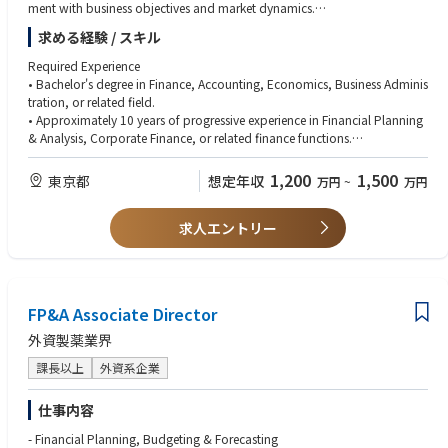
ment with business objectives and market dynamics.
• Prepare and deliver financial presentations for senior management and
求める経験 / スキル
regional leadership teams.
• Develop long-term financial outlooks and strategic planning models.
Required Experience
• Bachelor's degree in Finance, Accounting, Economics, Business Adminis
■Financial Performance Management
tration, or related field.
• Lead Monthly Business Review (MBR) processes with Asia regional leade
• Approximately 10 years of progressive experience in Financial Planning
rship.
& Analysis, Corporate Finance, or related finance functions.
• Analyze monthly financial results and key business drivers, identifying ri
• Strong experience in budgeting, forecasting, management reporting, a
sks, opportunities, and corrective actions.
nd financial analysis.
1,200
1,500
東京都
想定年収
万円
~
万円
• Monitor and review sales forecasts, including:
• Experience supporting senior management and business leaders in a m
- Sales volumes
ultinational environment.
- Pricing performance
求人エントリー
• Solid understanding of financial statements, including P&L, Balance Sh
- Foreign exchange (FX) impacts
eet, and Cash Flow.
- Product mix and profitability trends
Technical Skills
■Business Partnering & Decision Support
• Advanced proficiency in Microsoft Excel, including financial modeling a
FP&A Associate Director
• Partner closely with Commercial, Supply Chain, Operations, and other
nd scenario analysis.
functional teams to drive business performance.
• Advanced PowerPoint skills with the ability to create impactful manage
外資製薬業界
• Provide financial insights and recommendations to support growth init
ment presentations.
iatives and operational improvements.
課長以上
外資系企業
• Strong analytical and problem-solving capabilities.
• Influence stakeholders through fact-based financial analysis and effecti
• Experience with ERP systems and financial reporting tools is preferred.
ve communication.
仕事内容
• Challenge assumptions and help drive accountability across the busine
Competencies
- Financial Planning, Budgeting & Forecasting
ss.
• Strong business acumen with the ability to translate financial insights in