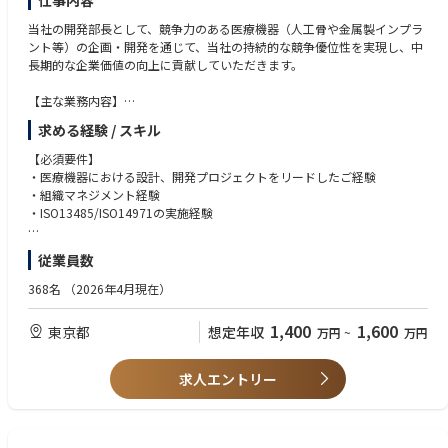
仕事内容
当社の開発部長として、競争力のある医療機器（人工骨や金属製インプラ
ント等）の企画・開発を通じて、当社の持続的な競争優位性を実現し、中
長期的な企業価値の向上に貢献していただきます。
【主な業務内容】
■新製品の企画・開発
求める経験 / スキル
∟中長期的に自社の開発環境に影響しうる技術全体のトレンド・要素技
術・素材についてのリサーチを行う
【必須要件】
∟外部研究機関・企業と連携してシーズ開発を行う
・医療機器における設計、開発プロジェクトをリードしたご経験
∟営業部門やマーケティング部門、経営企画部門との連携を向上し、市場
・組織マネジメント経験
予測に基づいたより期待収益率の高い製品開発を行う
・ISO13485/ISO14971の実施経験
■より実効性の高い開発体制の構築
【歓迎要件】
従業員数
∟営業部門やマーケティング部門と連携し、顧客の声に基づいたマーケッ
・非能動医療機器の設計、開発経験
トイン型の開発体制の構築
・埋込医療機器の設計、開発経験
368名
（2026年4月現在）
∟開発プロセスの一元化による効率化
・英語によるビジネスコミュニケーション経験
1,400
1,600
東京都
想定年収
万円
~
万円
■薬事品質保証部との連携に基づいた、品質保証についてのコンプライア
ンス体制の確立
求人エントリー