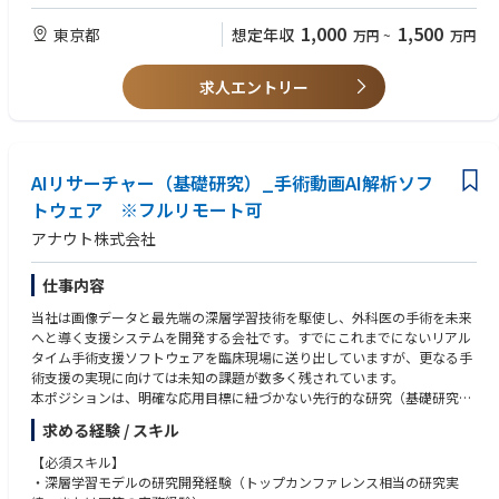
・柔軟性：変化する要件に柔軟に対応し、信頼できる関係およびパートナ
ーシップを構築・活用できる。
1,000
1,500
東京都
想定年収
万円
~
万円
・チームプレーヤー：積極的で前向きなチームプレーヤーであることを示
している。
求人エントリー
・計画・組織力：強い計画力および組織力を有している。
・領域・フェーズ経験：複数の治療領域および試験フェーズにまたがる経
験がある。
・メンタリング／コーチング：メンタリングおよびコーチングのスキルが
あり、個人・チームのパフォーマンス向上のために、透明性がありタイム
AIリサーチャー（基礎研究）_手術動画AI解析ソフ
リーなフィードバックを提供できる。
トウェア ※フルリモート可
・イノベーションとプロセス改善：イノベーションを推進し、継続的なプ
ロセス改善を行える。
アナウト株式会社
・誠実さとコンプライアンス：AbbVieのビジネス行動規範およびリーダー
シップ価値観に従い、誠実に行動できる。
仕事内容
・リスク・不確実性への対応：リスクや不確実性に対しても問題なく対応
でき、必要に応じて進路を変更できる。
当社は画像データと最先端の深層学習技術を駆使し、外科医の手術を未来
・意思決定：利用可能なデータと情報に基づき、タイムリーかつ質の高い
へと導く支援システムを開発する会社です。すでにこれまでにないリアル
意思決定を行える。
タイム手術支援ソフトウェアを臨床現場に送り出していますが、更なる手
・自律性：自立して業務を遂行し、主導・当事者意識（オーナーシップ）
術支援の実現に向けては未知の課題が数多く残されています。
を持って行動できる。
本ポジションは、明確な応用目標に紐づかない先行的な研究（基礎研究）
・変化への適応：変化に迅速に適応し、素早く行動できる。
を担い、画像認識・動画理解・VLM・LLMなどの最先端技術動向を調査
求める経験 / スキル
し、自社プロダクトの次世代技術シーズを創出していただくAIリサーチャ
ーです。研究成果は応用研究・開発研究チームおよびソフトウェアエンジ
【必須スキル】
ニアチームへ橋渡しし、製品開発につなげていきます。
・深層学習モデルの研究開発経験（トップカンファレンス相当の研究実