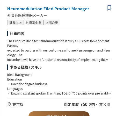
• Ability of strategic thinking and development of marketing strategies;
• Define strategy and vision including Business strategy, Marketing strateg
• Ability of excellent communication / interpersonal skills;
Neuromodulation Filed Product Manager
y, Clinical & Reimbursement strategy, Industrial strategy, etc.;
• Self-motivation, problem solving attitude, quick in action, good team l
• Encourage participation to scientific congresses, market/business intelli
eader.
外資系医療機器メーカー
gence, networking in the field, in particular building a network with Perfu
sionists community and Key Opinion Leader (KOL);
課長以上
外資系企業
上場企業
• Define the associated strategy / road maps / plans for the various prod
uct lines;
仕事内容
• Manage our investments: monitor and ensure execution , apply approp
The Product Manager Neuromodulation is truly a Business Development
riate processes, like regular Program reviews, relationship with start-ups,
Partner,
definition and follow-up of appropriate dashboards/metrics, proper col
expected to partner with our customers who are Neurosurgeon and Neur
laboration with internal resources;
ology. The
• Coordinate and facilitate the multi-functional activities around the tech
incumbent will have the functional responsibility of implementing the visi
nology development from Quality, Regulatory, Clinical, Operations, etc.
on, business
to ensure a successful execution of the project;
求める経験 / スキル
and marketing strategy through:
• Analyze and develop business cases in collaboration with Finance to as
・ Define vision for the franchise's portfolio and building the associated
sess return on investment;
Ideal Background:
5 years
• Turn investments into Growth: define and ensure execution of the marke
Education
strategy;
ting plan and all required marketing activities with appropriate planning,
・ Bachelor degree business
・ Work with marketing director to execute the plan
drive, and excellence in execution. These marketing duties including Voic
Languages
・ Deliver cross-functional communication to leverage internal
e-of-Customer, product definitions when required, definition and executi
・ English: excellent spoken & written; TOEIC: 700 points over preferable
resources to achieve unit and revenue growth targets, as well as start-up
on of launch plans, communication plans & materials, educational and
Experience/Professional requirement
s,
scientific events, etc.;
・ Minimum 5 years experience in the medical device industry, including t
750
東京都
想定年収
非公開
万円
~
integrating various activities from R&D, health economics/reimbursemen
• Participate in the Medical Advisory Boards to gather proper customer in
ime
t,
puts and voice-of-customer during product/technology/clinical/marketi
spent in a marketing position
Regulatory, clinical, operations, sales & marketing to ensure industrial an
ng development;