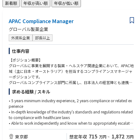
新着順
年収が高い順
年収が低い順
APAC Compliance Manager
グローバル製薬企業
外資系企業
部長以上
仕事内容
【ポジション概要】
グローバルに事業を展開する製薬・ヘルスケア関連企業において、APAC地
域（主に日本・オーストラリア）を担当するコンプライアンスマネージャ
ーポジションです。
グローバルコンプライアンス部門に所属し、日本法人の経営陣とも連携し
ながら、APAC地域におけるコンプライアンスプログラムの運営・推進を
求める経験 / スキル
担当いただきます。日常的なビジネス支援に加え、医療従事者（HCP）対
応に関する審査・承認、ポリシー整備、教育研修、内部調査、リスク評価
• 5 years minimum industry experience, 2 years compliance or related ex
およびモニタリング活動など、幅広い業務を担います。
perience
営業、メディカル、法務、薬事、内部監査などの関連部署や海外チームと
• In-depth knowledge of the industry’s standards and regulations related
連携しながら、コンプライアンス体制の強化と企業倫理文化の浸透を推進
to compliance with healthcare laws
していただくポジションです。
• Able to work independently and know when to appropriately escalate
an issue for resolution
【主な業務内容】
• Capacity of problem solving - anticipating, initiating and resolving issu
715
1,872
東京都
想定年収
万円
~
万円
■コンプライアンス業務全般
es