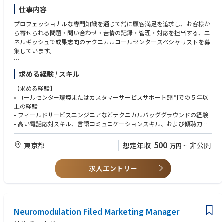
仕事内容
プロフェッショナルな専門知識を通じて常に顧客満足を追求し、お客様か
ら寄せられる問題・問い合わせ・苦情の記録・管理・対応を担当する、エ
ネルギッシュで成果志向のテクニカルコールセンタースペシャリストを募
集しています。
この職務では、「初回修理完了率（First Time Fix Rate）」と「サービス提
求める経験 / スキル
供時間（Time to Service）」の面で、最高水準のサービスを提供する重要
な役割を担います。
【求める経験】
• コールセンター環境またはカスタマーサービスサポート部門での５年以
■具体的な業務内容
上の経験
・お客様からのリクエストに迅速に対応し、問題解決をスムーズにするた
• フィールドサービスエンジニアなどテクニカルバッググラウンドの経験
めに、報告されたトラブルに関するすべての関連情報を収集する。
• 高い電話応対スキル、言語コミュニケーションスキル、および傾聴力
・各顧客タッチポイントに於いて、有償アフターサービスに必要な顧客情
• カスタマーサービスの慣行および原則に関する知識
報（請求先情報や締め支払日など）に漏れがないかを確認し、必要に応じ
• CRM管理の知識（SAP、Salesforce、ServiceMaxの経験があれば尚可）
500
東京都
想定年収
非公開
万円
~
情報収集を行う。
• 複数のタスクをこなし、優先順位を設定し、時間を効果的に管理する能
・トラブルシューティングの第一線として対応し、顧客SLA（サービス品
力
質保証契約）を満たすために迅速なエスカレーションを行う。
求人エントリー
• 高等学校卒以上の学歴がある方
・技術的バックグラウンドをベースに、適切なトラブルシューティングを
通じて既知の問題に効果的な解決策を提供し、簡単な問題の場合は必要な
【求める人物像】
交換部品を特定して発注する。
・オーナーシップをもちつつ、他部門と円滑なコミュニケーションをもっ
・丁寧さ、品質、スピードの面でプロフェッショナルなテクニカルアシス
て自身のプロジェクトを進められる方
Neuromodulation Filed Marketing Manager
タンス基準を満たし、顧客満足度を保証する。
・スポーツに打ち込んでいた/いる方
・お客様から直接依頼されるスペアパーツ販売に対し、発注処理を行う。