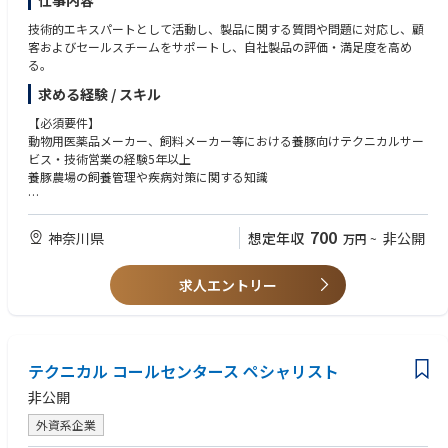
仕事内容
チームと連携し、顧客課題の迅速な解決を推進する
・問題の重大度に応じて、Helpdesk Team Leader、Support Manager、ま
技術的エキスパートとして活動し、製品に関する質問や問題に対応し、顧
たはDSAS Development Teamへ適切にエスカレーションする
客およびセールスチームをサポートし、自社製品の評価・満足度を高め
・DSS製品に関するナレッジ記事・技術文書の作成／維持を行い、チーム
る。
の知見を蓄積する
求める経験 / スキル
・Practical Process Improvement（PPI）ビジネスシステムを活用し、業
務の効率化・品質向上を継続的に推進する
【必須要件】
・必要に応じて国内外への出張を行い、オンサイトでの顧客サポートを提
動物用医薬品メーカー、飼料メーカー等における養豚向けテクニカルサー
供する
ビス・技術営業の経験5年以上
・週末を含む柔軟なシフト対応を行い、安定したサポート提供に貢献する
養豚農場の飼養管理や疾病対策に関する知識
■このポジションの魅力：
【歓迎要件】
・顧客の問題解決への直接的な貢献：ネットワーク/ソフトウェアの観点
資格：獣医師資格、HACCP・JGAP審査員資格
700
神奈川県
想定年収
非公開
万円
~
から実装・運用上の課題を解決することで、
養豚農場での勤務経験
顧客から深い信頼を得ることができるやりがいのあるポジションです。
・幅広い製品や技術知識が習得できます：自社製品だけでなく多様なベン
求人エントリー
ダー機器やネットワーク関連技術にも触れることで、
幅広いスキルを身につけることができます。
・チームワークを重視する職場環境：フィールドサービスエンジニアやテ
クニカルサポート、開発部門と密接に連携することで、
必要な時にサポートを受けやすく、成長を促す環境が生まれます。
テクニカル コールセンタース ペシャリスト
非公開
外資系企業