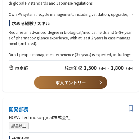
th global PV standards and Japanese regulations.
Own PV system lifecycle management, including validation, upgrades, c
hange control, data integrity, inspection readiness, and technical owners
求める経験 / スキル
hip of safety data migration/transfer.
Requires an advanced degree in biological/medical fields and 5–8+ year
Manage PV vendors end-to-end—selection, onboarding, oversight, perfo
s of pharmacovigilance experience, with at least 2 years in case manage
rmance monitoring (KPIs/SLAs), escalation handling, and outsourcing b
ment (preferred).
udget/resource planning.
Direct people management experience (3+ years) is expected, including le
Drive operational excellence by optimizing PV workflows using technolo
ading and developing a PV systems/vendor management team.
gy tools (e.g., AI/automation), ensuring timely and compliant ICSR repor
1,500
1,800
東京都
想定年収
万円
~
万円
ting, and supporting audits/inspections with CAPA implementation.
Strong hands-on knowledge of PV systems (e.g., safety databases/tools)
and vendor management capabilities are essential.
Provide leadership for a team of system and vendor management profes
求人エントリー
sionals, mentor and develop talent, and collaborate cross-functionally
Must have in-depth understanding of PV regulations and guidelines (e.g.,
with global PV, IT, QA, and external partners.
GVP/GCP, ICH guidance, national pharmaceutical and medical device re
gulations) plus experience supporting regulatory inspections and internal
audits.
開発部長
Needs highly effective communication skills in Japanese (written/oral/int
HOYA Technosurgical株式会社
erpersonal) and Business-level English, with proven ability to think strate
部長以上
gically, lead change, and build teams; preferred experience includes glo
bal/matrix work, system transformation projects, digital/automation to
ols, vendor transition, and ICSR management.