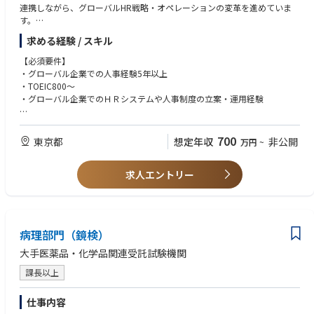
連携しながら、グローバルHR戦略・オペレーションの変革を進めていま
す。
本ポジションでは、これらの取り組みをさらに加速させるとともに、将来
求める経験 / スキル
的なグローバル人事組織の業務遂行力の向上を見据えた体制強化の中核メ
ンバーとしてご活躍いただきます。
【必須要件】
・グローバル企業での人事経験5年以上
・TOEIC800～
・グローバル企業でのＨＲシステムや人事制度の立案・運用経験
【希望要件】
・ヘッドクオーター（本社）としてのグローバルでのＨＲシステムの導入
700
東京都
想定年収
非公開
万円
~
経験
・グローバルでのタレントマネジメント領域での業務経験
求人エントリー
・グローバルでの経営・人事などに関するプロジェクトリーダー経験
・コンサルタントや経営企画関連部署の経験
病理部門（鏡検）
大手医薬品・化学品関連受託試験機関
課長以上
仕事内容