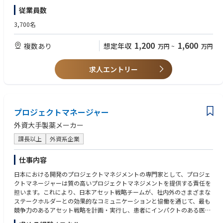
• Collect updated information about technical knowledge, HTA system,
＜歓迎 / Nice to have＞
e a
従業員数
and leverage them for our activities
• Experience of CEE negotiation with C2H
successful execution of the project;
• Experience of working in a multi-national pharmaceutical company.
3,700名
・ Analyze and develop business cases in collaboration with Finance to
assess
【資格 / License】
1,200
1,600
return on investment;
複数あり
想定年収
万円
~
万円
＜必須 / Mandatory＞
・ Turn investments into Growth: define and ensure execution of the mar
• Bachelor degree in relevant field (Marketing, Science, Economics or pha
keting
rmacists)
求人エントリー
plan and all required marketing activities with appropriate planning, driv
e, and
＜歓迎 / Nice to have＞
excellence in execution. These marketing duties including Voice-of-Custo
• Pharmacist license
mer,
• Medical license
product definitions when required, definition and execution of launch pl
プロジェクトマネージャー
ans,
【能力 / Skill-set】
外資大手製薬メーカー
communication plans & materials, educational and scientific events, et
＜必須 / Mandatory＞
c.;
• Knowledge of healthcare business, HTA, and pricing & reimbursement r
課長以上
外資系企業
egulations in Japan.
・ Participate in the Medical Advisory Boards to gather proper customer i
• Excellent interpersonal communication skills
仕事内容
nputs
• Logical thinking
and voice-of-customer during product/technology/clinical/marketing
日本における開発のプロジェクトマネジメントの専門家として、プロジェ
• Problem resolution skills
development;
クトマネージャーは質の高いプロジェクトマネジメントを提供する責任を
• Project management skills
・ Work with the key multi-functional experts to define critical go-to-mar
担います。これにより、日本アセット戦略チームが、社内外のさまざまな
ket
ステークホルダーとの効果的なコミュニケーションと協働を通じて、最も
＜歓迎 / Nice to have＞
parameters, including pricing, segmentation, target population, market
競争力のあるアセット戦略を計画・実行し、患者にインパクトのある医薬
• Experience in Real World Data analysis/Epidemiological research
positioning, etc. in order to maximize the growth opportunity generated
品を届けられるようにします。
• Familiarity with operating in a global business