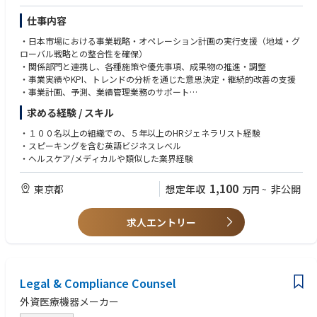
ーデータのクオリティ基準と管理体制を策定・維持する。特に、これまで
国内になかった「Contract data（契約データ）」マスターの導入を牽引
【求める人物像】
仕事内容
し、その運用プロセスを確立する。 常に精度の高いマスターデータのみが
リーダーシップと対人影響力: 複雑な利害関係が絡むデータ管理におい
End to Endのプロセスにて流通する仕組みを作ることで、データ起因によ
・日本市場における事業戦略・オペレーション計画の実行支援（地域・グ
て、論理的かつ粘り強く他部門と交渉し、合意を形成できる方。
る請求エラーや物流トラブルを未然に防ぐ。
ローバル戦略との整合性を確保）
高い倫理観と責任感: 財務およびコンプライアンスに直結するデータを扱
ポリシー・プロセスの新規策定: Material masterやCustomer masterのメン
・関係部門と連携し、各種施策や優先事項、成果物の推進・調整
うため、妥協のない正確性とガバナンス意識を持てる方。
テナンスを適切に行うための、新しいポリシーや業務プロセスの設計・構
・事業実績やKPI、トレンドの分析を通じた意思決定・継続的改善の支援
変革へのマインドセット: 現状の「マニュアル処理」を維持するだけでな
築をリードする。
・事業計画、予測、業績管理業務のサポート
く、最新のデジタルツールやAIを駆使し新しい観点で変革をリードできる
プロセスの最適化（内部統制・コンプライアンス対応）: 値引計算や請求
・ガバナンス、コンプライアンス、内部統制要件の遵守推進
方。
求める経験 / スキル
等の処理において内部統制を遵守し、不正や誤謬のない堅牢なオペレーシ
・組織変革、業務プロセス改善、業務効率化施策の支援
ビジネス洞察力と問題解決力: 変化が早いビジネス環境にて、ステークホ
ョンフローを維持・改善する。
・経営層や主要ステークホルダー向けのレポート・資料作成およびインサ
ルダーの多い複雑な問題の本質を素早く理解し、チームのアクションに変
・１００名以上の組織での、５年以上のHRジェネラリスト経験
システム障害・イレギュラー対応の指揮: 各業務システム間のデータ連携
イト提供
換できる洞察力と応用力を発揮できる方。
・スピーキングを含む英語ビジネスレベル
エラー発生時における、根本原因の特定と迅速なリカバリー策の決定（保
・ヘルスケア/メディカルや類似した業界経験
守ベンダーマネジメントも含む）を行う。
1,100
東京都
想定年収
非公開
万円
~
3. 戦略的プロジェクトの推進とステークホルダーマネジメント
SAP切替プロジェクトの牽引: SAPのリプレイスプロジェクトにおいて、マ
スターデータの最適化（クレンジング含む）を通して各種社内システムの
求人エントリー
運用を確かなものにする。また、EDIとSAPを中継する社内システムをSAP
のリプレイスに合わせた形に最適化する。
他部門との合意形成: マスターデータの運用ルールや値引ポリシーのオー
ナーとして、国内の営業、マーケティング、財務、IT、流通（サプライチ
ェーン）などのシニアリーダーやカウンターパートへ積極的に働きかけ、
Legal & Compliance Counsel
緊密に連携することで最適化をリードする。
外資医療機器メーカー
グローバルとの連携: グローバルのデータガバナンスポリシーや基幹シス