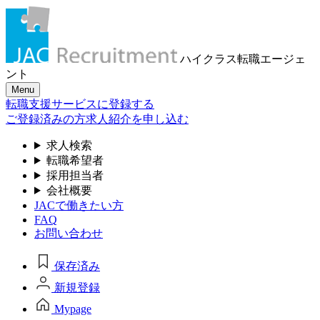
ハイクラス転職
エージェ
ント
Menu
転職支援サービスに登録する
ご登録済みの方
求人紹介を申し込む
求人検索
転職希望者
採用担当者
会社概要
JACで働きたい方
FAQ
お問い合わせ
保存済み
新規登録
Mypage