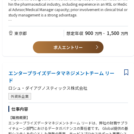
本ポジションは日本拠点で、メディカルヘッドにレポートします。科学・
• Compliance: Ensure program compliance with regulations, SOPs, and
hin the pharmaceutical industry, including experience in an MSL or Medic
戦略・患者インパクトの交差点で働き、地域チームおよびグローバルチー
quality standards.
al Advisor/Medical Manager capacity; prior involvement in clinical trial or
ムと連携しながら、まさに先駆的な治療領域を前進させていきます。
• Knowledge Sharing: Share clinical program knowledge across the orga
study management is a strong advantage.
nization and ensure lessons learned are applied to future programs
■主な責任（Main responsibilities）
• Technical skills: Strong scientific acumen in a relevant therapeutic area (i
1型糖尿病に関する日本のメディカルプランの策定・実行を支援し、医療
mmunology, endocrinology, or related field); ability to critically analyze
900
1,500
東京都
想定年収
万円
~
万円
コンテンツに対する科学的インプットを提供する。さらに、規制当局との
MAJOR ACCOUNTABILITIES Describe the main accountabilities for this rol
and interpret clinical and real-world data; experience in medical writing
やり取りやライフサイクル計画などを含む部門横断の取り組みに貢献す
e including significant tasks, responsibilities and projects
and publication activities.
る。
1. Accountable for the comprehensive Japan clinical development progr
求人エントリー
医療コミュニケーション活動をリードおよび支援する（例：出版計画、学
ams and studies for assigned asset(s) and applicable indications
• Soft skills: Strategic thinking with the ability to operate independently w
会・シンポジウムへの参加、アドバイザリーボードでの発表など）。これ
a. Accountable and responsible to develop and manage a network of Ja
hile collaborating effectively across functions; strong interpersonal skills
により医療コミュニティとの科学的な情報交換を推進する。
pan external experts to collect disease and patient unmet need insights th
with a genuine commitment to serving healthcare professional needs; ap
主要オピニオンリーダー（KOL）や学会との関係を構築・育成し、医学的
at inform clinical development strategy
proachable, adaptable, and a clear communicator.
エンタープライズデータマネジメントチーム リー
インサイトを収集して共有することで戦略に反映し、糖尿病領域における
b. Responsible for providing Japan inputs, defending and updating clini
存在感を強化する。
cal development plan (CDP) / clinical study design for each indication fo
ド
• Education: Advanced degree (MD, PhD, PharmD, or equivalent) in a rele
会社主導の臨床研究および、外部スポンサーによる研究コラボレーション
r the assigned asset, in line with TPP and Japan regulatory (post-approv
vant medical or scientific discipline, or an equivalent combination of ed
ロシュ・ダイアグノスティックス株式会社
を計画・実行する（例：承認後研究、研究者主導研究（Investigator-Spon
al) requirements in collaboration with Global Asset Team or relevant Glo
ucation and experience.
sored Studies））。これにより、意味のあるリアルワールドエビデンスを
bal functions
外資系企業
創出する。
c. Responsible for integrating up-to-date scientific/medical, statistical, Ja
• Languages: Fluent in Japanese; business-level English (reading and writi
内部・外部の専門家と協働し、**リアルワールドデータ（RWD）**を分析
panese regulatory/HTA, patient and clinical operations insights into a fit-f
ng) required.
仕事内容
して、1型糖尿病の理解を深め、エビデンスに基づく意思決定を支援す
or-purpose CDP/study concept/study protocol considering reduction of
る。
overall protocol complexity
【職務概要】
メディカル・サイエンス・リエゾン（MSL）およびグローバルのメディカ
d. Accountable for overseeing the ongoing evaluation of study efficacy/s
エンタープライズデータマネジメントチーム リードは、弊社の財務サプラ
ルチームと連携し、医療従事者および患者のニーズの変化に対応するフィ
afety and data quality, effectively and efficiently interact with partners, k
イチェーン部門におけるデータガバナンスの責任者です。 Global提供の基
ールド戦略を策定する。
ey opinion leaders and investigators
幹システムを中心とした複数の販売、サービスプロセスサポート業務シス