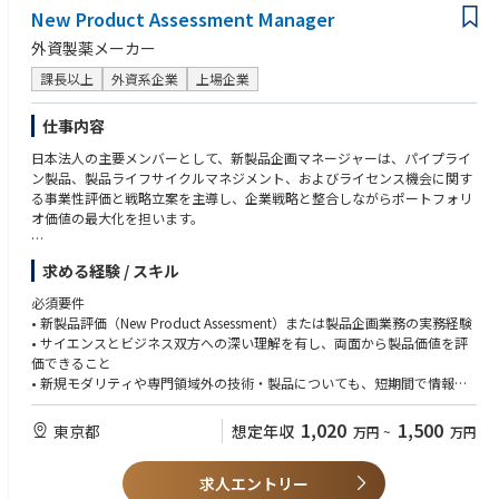
New Product Assessment Manager
外資製薬メーカー
課長以上
外資系企業
上場企業
仕事内容
日本法人の主要メンバーとして、新製品企画マネージャーは、パイプライ
ン製品、製品ライフサイクルマネジメント、およびライセンス機会に関す
る事業性評価と戦略立案を主導し、企業戦略と整合しながらポートフォリ
オ価値の最大化を担います。
本ポジションは、サイエンスとビジネスを結びつける役割を果たし、開
求める経験 / スキル
発・薬事・商業面での検討事項を統合することで、日本の患者さんと企業
双方にとって最適な成果の実現を目指します。
必須要件
• 新製品評価（New Product Assessment）または製品企画業務の実務経験
・主な役割
• サイエンスとビジネス双方への深い理解を有し、両面から製品価値を評
遺伝子治療などの新規モダリティを含む、開発初期・後期段階のパイプラ
価できること
イン資産、製品ライフサイクルマネジメント案件、およびライセンス機会
• 新規モダリティや専門領域外の技術・製品についても、短期間で情報収
に関する強固な事業性評価を実施する。
集・分析を行い、事業性評価を実施した経験
開発、メディカル、コマーシャル、薬価・市場アクセス、薬事、グローバ
• 製品評価のみならず、Clinicalなどの関連部門と連携しながら開発戦略や
1,020
1,500
東京都
想定年収
万円
~
万円
ルチームなどの関連部門と連携し、日本市場に特化した事業戦略・開発戦
価格戦略の策定に関与した経験
略・承認申請戦略を策定する。
資産価値最大化のため、日本法人経営陣およびグローバル関係者に対して
求人エントリー
歓迎要件
戦略的提言を行う。