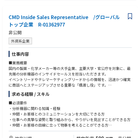
等を通じて、チームの四半期目標達成に貢献する。
• 上記の営業活動を通じて、エリアにおけるシステムの認知向上および術
式の採用に繋がる営業活動、マーケティング活動のサポートやコーディネ
CMD Inside Sales Representative /グローバル
ーションを行う。
トップ企業 R-01362977
• 日報（営業・症例報告、営業活動の結果）や経費精算、社内オンライン
非公開
トレーニングや社内システムを使用した事務処理を行う。
外資系企業
仕事内容
■業務概要
国内の製薬・化学メーカー等の大手企業、主要大学・官公庁を対象に、最
先端の分析機器のインサイドセールスを担当いただきます。
イベントリードやテレマーケティングリードからの情報を、迅速かつ確実
に商談へとステージアップさせる重要な「橋渡し役」です。
製品の必要性や要求仕様を伺うだけでなく、お客様の今後の研究開発ビジ
求める経験 / スキル
ョンや現在抱えている課題を伺いながらコミュニケーションを深め、
良好な関係を構築・維持する“リーディングヒッター”としてのポジション
■必須要件
です。真に必要とされるものは何かを考え、
・分析機器に関わる知識・経験
当社ソリューションを通じた課題解決提案や当社機器への切替提案を行い
・仲間・お客様とのコミュニケーションを大切にできる方
ます。世の中の5年先・10年先の研究開発に関わり、
・仕事への真摯な姿勢と取り組みから、やりがいを見出すことができる方
日本の科学技術の振興に携わることができます。
・仲間・お客様の目線に立って物事を考えることができる方
・自主的・自律的に業務に取り組める方
■主な仕事内容
・次々と起きる新しいこと（新製品や新たな分析アプリケーション）にわ