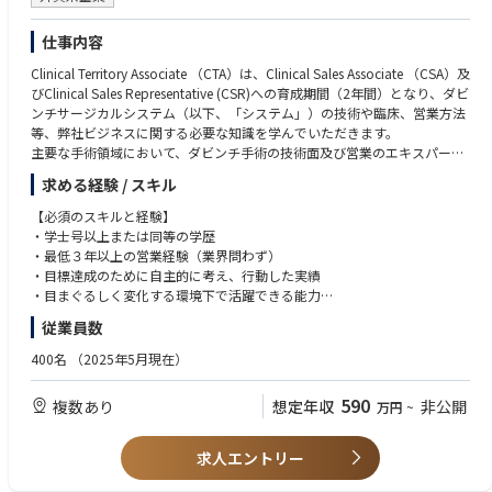
仕事内容
Clinical Territory Associate （CTA）は、Clinical Sales Associate （CSA）及
びClinical Sales Representative (CSR)への育成期間（2年間）となり、ダビ
ンチサージカルシステム（以下、「システム」）の技術や臨床、営業方法
等、弊社ビジネスに関する必要な知識を学んでいただきます。
主要な手術領域において、ダビンチ手術の技術面及び営業のエキスパート
となるためのトレーニングを受け、配属されたエリアでの営業活動を通し
求める経験 / スキル
てシステム導入後の稼働率を最大化するサポートを行います。
基本的な職務
【必須のスキルと経験】
• 医師や医療スタッフに対して、ダビンチ手術テクノロジートレーニング
・学士号以上または同等の学歴
パスウェイ（初症例を実施される前に修了いただくことが必須となるトレ
・最低３年以上の営業経験（業界問わず）
ーニングプログラム）とスキルアップ過程について説明する。
・目標達成のために自主的に考え、行動した実績
• 医師や医療スタッフに対して、オンサイトトレーニング（実機を使用し
・目まぐるしく変化する環境下で活躍できる能力
た研修）とドライトレーニング（システムのセッティング、理論、概要の
・誠実さ、素直さを兼ね備え、責任感を持った行動ができる方
従業員数
研修）を実施する。
・MS Office（Excel/Word/PPT）の基礎的な知識
• 担当施設全診療科のTR100トレーニング（ダビンチ執刀医が認定証取得
・日本語ネイティブ、もしくはN1相当レベル
400名
（2025年5月現在）
のために行うラボトレーニング）の練習を担当する。
・普通自動車運転免許
• 医師や医療スタッフに対して、製品のデモンストレーションやインサー
590
複数あり
想定年収
非公開
万円
~
ビス（製品の説明と実際にシステムを触りながら理解していただく）を主
【望ましいスキルと経験】
導する。
・英語力
• システムを使用した手術に立会い、製品の安全使用のためにサポートす
・医療業界、特に医療機器業界経験者
求人エントリー
る。
• 上記活動や手術室に対する営業活動、カスタマーサポートトレーニング