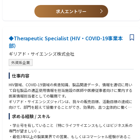
・医療従事者との契約・講演依頼・学会協賛等のレビューおよび承認
• Demonstrated ability to communicate effectively with individuals up, d
・経営層向けのコンプライアンス関連レポート作成
求人エントリー
own, and across the organization
・グローバルコンプライアンスチームとの定例ミーティングへの参加
• Excellent technical and communication skills
・APAC地域における法規制や業界動向のモニタリングおよびリスク分析
• Fluent in Japanese and English
・海外拠点経営陣との定期的なコミュニケーション
・贈収賄防止・腐敗防止に関する第三者デューデリジェンスの実施
◆Therapeutic Specialist (HIV・COVID-19事業本
■メディカル・コマーシャル領域のコンプライアンス支援
部）
・MR・MSLによる情報提供活動に関するアドバイス
ギリアド・サイエンシズ株式会社
・販促資材、メディカル資材、講演会資料等のコンプライアンスレビュー
・外部モニタリングに関する委員会対応および関連資料作成
外資系企業
■ポリシー整備・教育研修
仕事内容
・APAC地域のコンプライアンス関連規程やガイドラインの整備・改訂
・社内からの問い合わせ対応
HIV領域、COVID-19領域の疾患知識、製品関連データ、情報を適切に用い
・年間コンプライアンストレーニング計画の策定
て自社製品の適正使用情報を担当施設の医師や医療従事者向けに案内する
・教育研修および社内啓発施策の企画・運営
医薬情報担当者としての職務です。
・新入社員研修や営業・代理店向け研修の実施
ギリアド・サイエンシズジャパンは、我々の販売目標、活動目標の達成に
・コンプライアンス関連資料や教育コンテンツのローカライズ支援
向けて、部門を超えて協働することができ、効果的、且つ主体的に働くこ
とができる知識と意欲のある専門家を求めています。
求める経験 / スキル
■調査・リスクマネジメント
・内部通報案件やコンプライアンス事案の調査対応
合格者はHIV・COVID-19事業本部に正社員（無期雇用）として入社し、下
・学士号を有していること（特にライフサイエンスもしくはビジネス系の
・関係者ヒアリング、調査報告書作成、是正措置の推進
記社員にレポートします。
専門が望ましい）。
・人事部門と連携した再発防止策や指導対応
⇒HIV・COVID-19事業本部 HIV領域営業部 東日本リージョン リージ
・最低3年以上の製薬業界での営業、もしくはコマーシャル経験があるこ
・監査・モニタリング活動を活用したリスク低減施策の推進