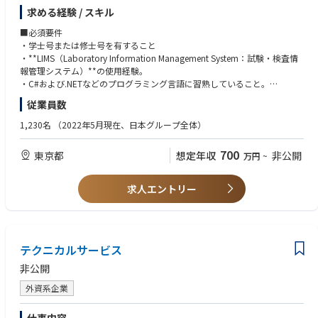
提供する役割を担います。
求める経験 / スキル
このポジションでは、サポート案件に対して目標対応時間内に迅速に対応
するとともに、ヘルプデスクサービスの継続的な改善活動へ
■必須要件
積極的に参加することで、高い品質基準を維持することが求められます。
・学士号または修士号を有すること
・**LIMS（Laboratory Information Management System：試験・検査情
また、週末勤務および、顧客サポートやトレーニングのために最大25％程
報管理システム）**の使用経験。
度の出張に対応できることが必要です。
・C#および.NETなどのプログラミング言語に習熟していること。
・高い顧客志向と優れた対人コミュニケーション能力を有すること。
従業員数
■業務内容
・学習意欲が高く、技術面・専門性の両方について継続的に成長・自己研
・顧客からのインシデントやサービスリクエストを受付し、調査・切り分
鑽に取り組めること。
1,230名
（2022年5月現在、日本グループ全体）
け・解決までの対応をリードする
・インシデント管理／問題管理、根本原因分析（RCA）および再発防止に
■歓迎要件
700
東京都
想定年収
非公開
万円
~
向けた対応を実施する
・臨床検査科学、生命科学、情報技術分野の方
・サービスレベルアグリーメント（SLA）を遵守し、品質とスピードの両
立を図る
求人エントリー
・Salesforce、Atlassian Jira等のCRMツールを用いて、サポート案件の管
理・記録・進捗管理を行う
・.NET／C#による技術調査やプログラム作成、必要に応じた改修・検証に
対応する
・Microsoft SQL Server、Oracle、PostgreSQL等のデータベースについて
テクニカルサービス
基本概念を理解し、
非公開
基本的な管理作業や効率的なSQLスクリプト作成を行う
・AWSやKubernetesなど、クラウド技術の基礎知識を活用しながら、技術
外資系企業
的な観点での支援を行う
・TechOps、開発部門（Development）、Professional Services等、関連