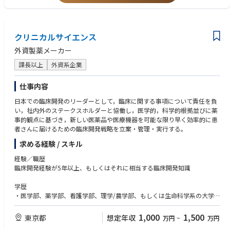
• プロジェクトマネジメント経験
科学的な知見を事業インパクトへと変換しながらプロジェクトチームに影
• Business Developmentまたはライセンシング経験
響を与え、部門横断的な能力向上に貢献する。
• ブランドマーケティングまたは戦略マーケティング経験
• 戦略分析、需要予測、ビジネスケース作成経験
クリニカルサイエンス
• 遺伝子治療など先進モダリティに関する経験
外資製薬メーカー
課長以上
外資系企業
仕事内容
日本での臨床開発のリーダーとして，臨床に関する事項について責任を負
い，社内外のステークスホルダーと協働し，医学的，科学的根拠並びに薬
事的観点に基づき，新しい医薬品や医療機器を可能な限り早く効率的に患
者さんに届けるための臨床開発戦略を立案・管理・実行する。
求める経験 / スキル
経験／職歴
臨床開発経験が5年以上、もしくはそれに相当する臨床開発知識
学歴
・医学部、薬学部、看護学部、理学/農学部、もしくは生命科学系の大学
学部卒かそれ以上（修士、博士号保持者はなお可）
・医師、獣医師、薬剤師等、生命科学に関連する学位・免許取得者が望ま
1,000
1,500
東京都
想定年収
万円
~
万円
しい