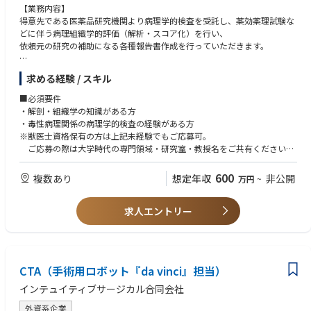
【業務内容】
得意先である医薬品研究機関より病理学的検査を受託し、薬効薬理試験な
どに伴う病理組織学的評価（解析・スコア化）を行い、
依頼元の研究の補助になる各種報告書作成を行っていただきます。
医薬品や医療用具関連以外にも、アカデミアを含めて医学、歯学関係の学
求める経験 / スキル
術研究用や学会発表用などにおける病理組織学的評価（鏡検）も行いま
す。
■必須要件
・解剖・組織学の知識がある方
・毒性病理関係の病理学的検査の経験がある方
※獣医士資格保有の方は上記未経験でもご応募可。
ご応募の際は大学時代の専門領域・研究室・教授名をご共有ください
■歓迎要件
600
複数あり
想定年収
非公開
万円
~
・鏡検のご経験者
・病理学の総論程度の知識のある方
求人エントリー
CTA（手術用ロボット『da vinci』担当）
インテュイティブサージカル合同会社
外資系企業