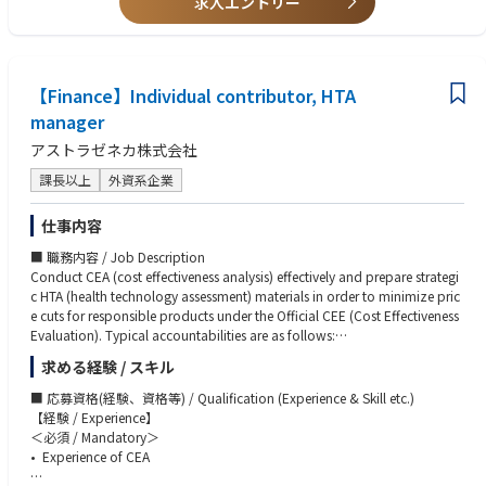
求人エントリー
・ Ability to manage existed products
d
• Work with the key multi-functional experts to define critical go-to-mark
・ Having the knowledge of Neuromodulation preferable
commercial launch.
et parameters, including reimbursement, pricing, segmentation, target p
・ Marketing technical expertise (product development, product launch,
・
opulation, market positioning, etc. in order to maximize the growth opp
KOL
Major Accountabilities:
ortunity generated by the new product launch.
management, etc.);
【Finance】Individual contributor, HTA
・ Comply with the compliance/ethic/code of conducts requirements
• Be Partner with sales & marketing teams around the world to define an
・ Ability to understand, analyze and assess technical, clinical and scienti
Group; ensure people are conducting business in a fair and ethical fashio
d ensure excellent execution of new product launch plans according to
manager
fic
n.
marketing excellence standards.
results;
アストラゼネカ株式会社
Individuals in this role interpret and enforce company policy, procedure
・ Ability to work with multi-functional players (RA, Clinical, etc.);
s, and
・ Ability to use financial data;
課長以上
外資系企業
business practices;
・ Ability of strategic thinking and development of marketing strategies;
・ Create strategy and vision including Business plan, Marketing strategy
・ Ability of excellent communication / interpersonal skills;
仕事内容
・ Encourage participation to scientific congresses, market/business intel
・ Self-motivation, problem solving attitude, quick in action, good team
ligence,
leader.
■ 職務内容 / Job Description
networking in the field, in particular building a network with Perfusionist
Conduct CEA (cost effectiveness analysis) effectively and prepare strategi
s
c HTA (health technology assessment) materials in order to minimize pric
community and Key Opinion Leader (KOL);
e cuts for responsible products under the Official CEE (Cost Effectiveness
・ Define the associated strategy / road maps / plans for the various pro
Evaluation). Typical accountabilities are as follows:
duct
• Accomplish CEA according to the guidelines and generate plausible res
求める経験 / スキル
lines;
ults in collaboration with internal and external people concerned (make
・ Deliver intensive cross-functional collaboration in order to align the di
a plan, collect necessary information, generate necessary data, conduct
■ 応募資格(経験、資格等) / Qualification (Experience & Skill etc.)
fferent
multiple analyses, and develop materials)
【経験 / Experience】
players internal or external
• Prepare required materials and negotiate with C2H/MHLW in the official
＜必須 / Mandatory＞
・ Coordinate and facilitate the multi-functional activities around the tec
CEE process.
• Experience of CEA
hnology
• Make a suggestion to Pricing & Market access strategy in terms of HTA
development from Quality, Regulatory, Clinical, Operations, etc. to ensur