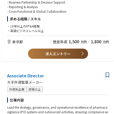
- Business Partnership & Decision Support
to business actions.
- Reporting & Analysis
■Financial Analysis & Investment Evaluation
• Excellent communication and stakeholder management skills.
- Cross-Functional & Global Collaboration
• Develop business cases for strategic initiatives, projects, and capital exp
• Influential business partner capable of driving alignment across depart
enditure (CAPEX) investments.
ments.
求める経験 / スキル
• Conduct profitability, pricing, cost, and ROI analyses to support invest
• Hands-on, proactive, and results-oriented mindset.
ment and resource allocation decisions.
・10年以上のFP&A経験
• Strong attention to detail and accuracy.
• Assess financial implications on both Profit & Loss and Balance Sheet p
・英語ビジネスレベル以上
• High level of integrity and ability to manage confidential information.
erformance.
• Ability to work effectively in a fast-paced and dynamic environment.
• Support management in evaluating whether projects should be approv
• Strategic thinking combined with operational execution capability.
1,500
1,800
東京都
想定年収
万円
~
万円
ed based on financial returns and strategic value.
■Financial Controls & Support
求人エントリー
• Work closely with the Finance Head and Accounting Manager on selecte
d accounting-related activities and cross-functional finance projects.
• Maintain strong oversight of:
- Pricing strategy and execution
Associate Director
- Foreign exchange exposure
- Operating costs
大手外資製薬メーカー
- SG&A spending
外資系企業
部長以上
• Ensure confidentiality and integrity in handling sensitive financial and b
usiness information.
仕事内容
Lead the strategy, governance, and operational excellence of pharmaco
vigilance (PV) systems and outsourced activities, ensuring compliance wi