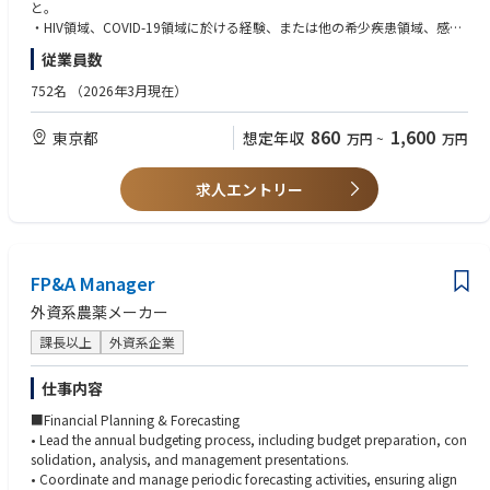
ョナルディレクター
と。
・HIV領域、COVID-19領域に於ける経験、または他の希少疾患領域、感染
■コンプライアンス監査・モニタリング
症領域での経験があれば望ましい。
・APAC地域におけるコンプライアンスリスクアセスメントの実施
従業員数
・優良営業成績：例えば営業成績に伴う、受賞例があれば尚可。
・年間監査・モニタリング計画の策定および実行
・MR認定資格必須。
752名
（2026年3月現在）
・講演会、販促活動、営業同行、各種記録類のモニタリング
・グローバル本社への定期レポーティング
860
1,600
・モニタリング結果を踏まえた業務改善・プロセス改善の推進
東京都
想定年収
万円
~
万円
【ポジションの特徴】
求人エントリー
・APAC地域を担当するリージョナルポジション
・日本・海外双方のステークホルダーと連携するグローバルな環境
・HCP対応、販促審査、教育研修、内部調査、監査・モニタリングまで幅
広いコンプライアンス業務に関与可能
・経営層や海外本社との接点が多く、事業に近い立場でコンプライアンス
FP&A Manager
推進を担えるポジション
外資系農薬メーカー
・製薬・ヘルスケア業界における高度なコンプライアンス経験を積むこと
ができる環境
課長以上
外資系企業
仕事内容
■Financial Planning & Forecasting
• Lead the annual budgeting process, including budget preparation, con
solidation, analysis, and management presentations.
• Coordinate and manage periodic forecasting activities, ensuring align