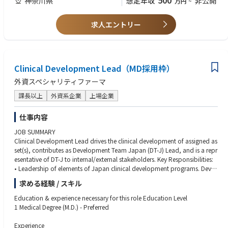
500
神奈川県
想定年収
非公開
万円
~
・見込み顧客の育成（ナーチャリング）
くわくできる方
・電話・メール・Web等によるアプローチと商談機会の創出
・会社の成長フェーズを一緒に楽しめる方
・マーケティングチームと連携したリード創出施策の立案・実行
求人エントリー
・アプローチリスト等の資料作成
■歓迎要件
・CRM（Salesforce）への活動記録・進捗管理と実績の算出
・分析機器に関わる取扱い（操作・修理等）の経験
・お客様の研究開発ビジョン・課題のヒアリングを通じた解決提案／切替
・インサイドセールス／テレセールス等の営業経験
提案
・基礎的な英語の読み書き
Clinical Development Lead（MD採用枠）
■業務で使用するツール
外資スペシャリティファーマ
・Salesforce（アプローチリストの参照、実績算出等）
・Sansan（顧客連絡先の確認等）
課長以上
外資系企業
上場企業
・Microsoft Office（書類作成等）
・HighSpot（製品関連資料の調査等）
仕事内容
JOB SUMMARY
■入社後の流れ
Clinical Development Lead drives the clinical development of assigned as
入社後は、まず全社オリエンテーションを実施します。
set(s), contributes as Development Team Japan (DT-J) Lead, and is a repr
その後、社内にて営業およびアプリケーションスタッフによるトレーニン
esentative of DT-J to internal/external stakeholders. Key Responsibilities:
グを行い、OJTへと進みます。
• Leadership of elements of Japan clinical development programs. Devel
研修期間はスキル・経験に応じて1～3ヶ月程度を想定しており、状況に応
opment and execution of Clinical Development Plan (CDP) in collaborati
じて柔軟に調整します。
求める経験 / スキル
on with Global Asset Team or relevant Global functions
• Accountabilities as a country level for strategic design and delivery of C
■本ポジションの魅力
Education & experience necessary for this role Education Level
DP for assigned asset(s) in line with the target product profiles (TPP) and
本ポジションは、裁量を持って営業活動ができ、社内外の多くのメンバー
1 Medical Degree (M.D.) - Preferred
access considerations
と連携しながら成長できる環境が魅力です。
• Optimization of studies / programs for complexity, schedule, cost, qua
Experience