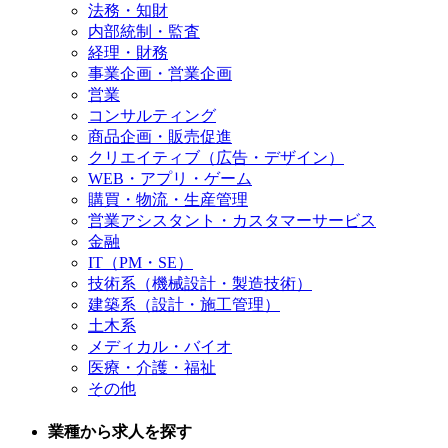
法務・知財
内部統制・監査
経理・財務
事業企画・営業企画
営業
コンサルティング
商品企画・販売促進
クリエイティブ（広告・デザイン）
WEB・アプリ・ゲーム
購買・物流・生産管理
営業アシスタント・カスタマーサービス
金融
IT（PM・SE）
技術系（機械設計・製造技術）
建築系（設計・施工管理）
土木系
メディカル・バイオ
医療・介護・福祉
その他
業種から求人を探す