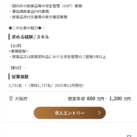
ー Send complaint samples for the investigation
・国内外の医薬品等の安全管理（GVP）業務
ー Evaluate investigation results including risk analysis
・要指導医薬品PMS業務
• Quality Improvement:
・医薬品添付文書等の表示確認業務
ー Check the trend of complaints and risks
ー Periodically track relevant KPIs of complaints, and analyze and report
◆この仕事の魅力◆
to appropriate functions
薬の安全性対策視点で、製品の開発から市販後までの全ての段階に関わる
求める経験 / スキル
ー Lead product quality improvement initiatives with global teams
ことができます。
• Complaint collection:
お客様に安心・安全をお届けすることで、製品のリピート率を下支えし、
【必須】
ー Build and maintain a good relationship with business partners for coll
会社の事業成長に貢献できます。
<業務経験>
ecting complaint
・医薬品又は医薬部外品における安全管理のご経験3年以上
8. NHI Pricing List (New, recalculation, withdrawal)
【歓迎】
A) To negotiate with Authorities, Academic associations, and any other p
<能力・資格>
従業員数
arties
・薬剤師資格
B) To handle and manage all activities related to drug price
※一次面接ご案内後に薬剤師免許のコピーをご提出いただきます。
3,731名
（（単体1,737名）2025年12月現在）
C) To prepare application/notification documentation.
D) To submit application/notification to authority.
<業務経験>※いずれかに該当する方、下記スキルは優先順
600
1,200
大阪府
想定年収
万円
~
万円
E) To respond to MHLW inquiries
1.医薬品又は医薬部外品、化粧品 製造販売業者での安全管理（PV,GVP）
関連業務の実務経験者
9. Responsibility to lead new development of pharmaceuticals
2.CRO等での医薬品・化粧品等の安全性情報評価、副作用報告業務経験者
求人エントリー
Supervision and management of activities below
3.製薬メーカー（医療用、OTC問わず）での研究、開発、MR、MSL経験者
• To import non-approved product sample for evaluation
4.薬局、店舗販売業での医薬品調剤、販売経験のある薬剤師
• To assess dossiers of new molecules according to Japanese requiremen
5.化粧品、部外品メーカーでの研究、開発経験者
ts