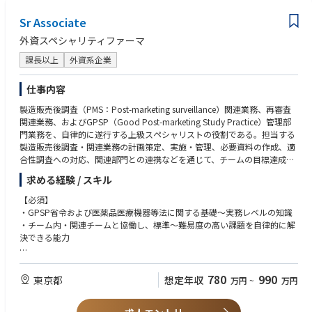
医学・薬学等医療系大学院修士課程以上修了者（望ましい）
Sr Associate
【免許と認定資格】
外資スペシャリティファーマ
薬剤師免許：Preferred
課長以上
外資系企業
仕事内容
製造販売後調査（PMS：Post-marketing surveillance）関連業務、再審査
関連業務、およびGPSP（Good Post-marketing Study Practice）管理部
門業務を、自律的に遂行する上級スペシャリストの役割である。担当する
製造販売後調査・関連業務の計画策定、実施・管理、必要資料の作成、適
合性調査への対応、関連部門との連携などを通じて、チームの目標達成と
業務品質の向上に直接貢献する。
求める経験 / スキル
【必須】
・GPSP省令および医薬品医療機器等法に関する基礎～実務レベルの知識
・チーム内・関連チームと協働し、標準～難易度の高い課題を自律的に解
決できる能力
【望ましい】
■リーダーシップとステークホルダーマネジメント
780
990
東京都
想定年収
万円
~
万円
・CROおよび外部ベンダーの監督経験（パフォーマンス管理および問題管
理を含む）