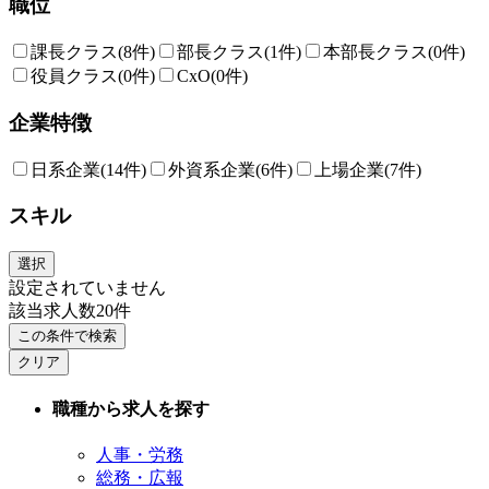
職位
課長クラス
(8件)
部長クラス
(1件)
本部長クラス
(0件)
役員クラス
(0件)
CxO
(0件)
企業特徴
日系企業
(14件)
外資系企業
(6件)
上場企業
(7件)
スキル
選択
設定されていません
該当求人数
20
件
この条件で検索
クリア
職種から求人を探す
人事・労務
総務・広報