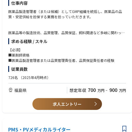
lanning and execution of pharmacoepidemiology studies and post-mar
仕事内容
keting surveillance.
医薬品製造管理者（または候補）としてGMP組織を統括し、医薬品の品
•Cost-effectiveness & Budgeting: Ability to plan and manage project bud
質・安定供給を担保する業務を担っていただきます。
gets and optimize resource allocation. Or, the ability to propose strategi
es with a perspective on cost-effectiveness to maximize the value of resea
rch outcomes.
医薬品等の製造技術、品質管理、品質保証、飼料関連など多岐に関わって
•Drug Development Knowledge: Broad knowledge of drug development
いただく予定です。
and lifecycle management (LCM).
求める経験 / スキル
【必須】
■薬剤師資格
【具体的には】
■医薬品製造管理者または品質管理責任者、品質保証責任者の経験
■医薬品製造管理者としてＧＭＰ組織の統括と適正運営管理
従業員数
■GMPに基づく手順書・基準書等の作成・改訂
■顧客・行政による監査・査察への対応
726名
（2025年4月時点）
■薬機法に基づく各種届出・申請の実施、自己点検の実施など
■製造管理者候補の育成業務 ■改善検討業務ほか
700
900
福島県
想定年収
万円
~
万円
求人エントリー
PMS・PVメディカルライター