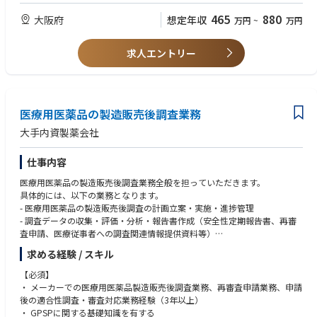
・ライティング業務の多くはリモートワークでの対応が可能です。所属長
465
880
大阪府
想定年収
万円
~
万円
の了承のもと、業務状況により、出社か在宅か、各自で予定を立て就業す
■求める人材
ることが可能です。
・明るく前向きに仕事に取り組める方
・製造販売後のメディカルライティング部門として、約40名のライターが
・チームワークを大切にできる方
求人エントリー
在籍しています。その大半がPMSやPV関連の文書（安全性定期報告書や再
・柔軟で高いコミュニケーション能力のある方
審査申請資料）を作成しています。ベテランから若手まで、多くのメンバ
・未経験の業務にも積極的にチャレンジできる方
ーが在籍しており、チームで協業しながらライティング業務に従事してい
ただきます。男女比はおよそ2対8と、女性の方が多い職場です。
医療用医薬品の製造販売後調査業務
大手内資製薬会社
仕事内容
医療用医薬品の製造販売後調査業務全般を担っていただきます。
具体的には、以下の業務となります。
- 医療用医薬品の製造販売後調査の計画立案・実施・進捗管理
- 調査データの収集・評価・分析・報告書作成（安全性定期報告書、再審
査申請、医療従事者への調査関連情報提供資料等）
- 社内関連部署（安全管理部門、調査実施部門等）との連携
求める経験 / スキル
- 社外関連会社（委託先）との協議・調整・連携
- 製造販売後調査に関するSOP等の作成・改訂
【必須】
・ メーカーでの医療用医薬品製造販売後調査業務、再審査申請業務、申請
後の適合性調査・審査対応業務経験（3年以上）
・ GPSPに関する基礎知識を有する