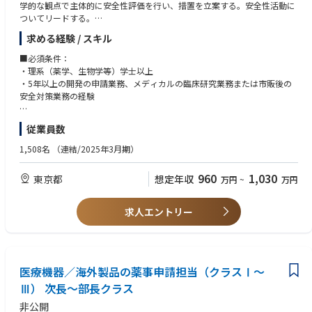
学的な観点で主体的に安全性評価を⾏い、措置を立案する。安全性活動に
ついてリードする。
求める経験 / スキル
主な業務：
①市販後安全性の課題を抽出し、課題解決のためのリスク対応を予測し、
■必須条件：
リスク管理計画を策定する。
・理系（薬学、生物学等）学士以上
②安全性評価に関わる様々な情報を分析し、科学的な観点での評価を⾏
・5年以上の開発の申請業務、メディカルの臨床研究業務または市販後の
う。
安全対策業務の経験
③社内関係者および国内外の提携会社からの情報収集・意⾒交換を⾏うと
ともに、医学専門家の意⾒を聴取した結果をもとに、安全対策を立案し、
■歓迎条件：・当局からの照会事項（承認申請時の安全性、RMP関連等）
従業員数
安全管理責任者へ報告し、承諾を得る。
対応の経験を有する。・GVP、あるいはGCPに関わる法令の知識を有す
④必要な安全性監視活動、リスク最小化策等の安全性活動について、実⾏
る。・疫学の知識（データベース調査を含めた市販後調査計画の策定の経
1,508名
（連結/2025年3月期）
されるようリードする。
験等）を有する。
960
1,030
東京都
想定年収
万円
~
万円
求人エントリー
医療機器／海外製品の薬事申請担当（クラスⅠ～
Ⅲ） 次長～部長クラス
非公開