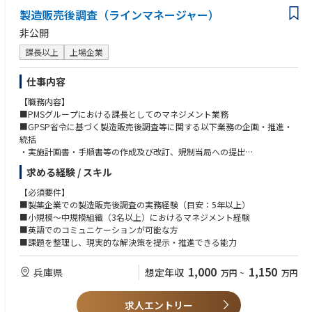
製造販売後調査（ラインマネージャー）
非公開
課長以上
上場企業
仕事内容
【職務内容】
■PMSグループにおける課長としてのマネジメント業務
■GPSP省令に基づく製造販売後調査等に関する以下業務の企画・推進・
統括
・実施計画書・手順書等の作成及び改訂、規制当局への提出
・EDC構築（仕様検討及びベンダー対応）
求める経験 / スキル
・データマネジメント（点検基準書、その他仕様書等作成、データクリー
ニング及びレビュー等）
【必須要件】
・症例検討会対応
■製薬企業での製造販売後調査の実務経験（目安：5年以上）
・調査の進捗管理、関係者（調査実施部門、実施医療機関（事務局・医
■小規模～中規模組織（3名以上）におけるマネジメント経験
師）、KOL）への対応
■英語でのコミュニケーションが可能な方
・解析計画書、モックアップ、その他関連仕様書等の作成及びレビュー
■課題を整理し、現実的な解決策を提示・推進できる能力
・安全性定期報告、リスクマネジメントプラン、総括報告書等の作成
・再審査・再評価申請資料の作成及び期限管理
1,000
1,150
兵庫県
想定年収
万円
~
万円
・教育訓練、自己点検、SOP等の運用・管理、業務委託先（CRO）の管理
■予算作成及び上層部への説明（日英）
■行政含む各ステークホルダ対応、海外チームとの連携（日英）
求人エントリー