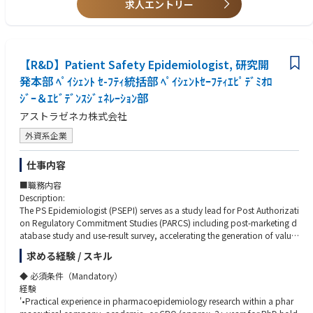
求人エントリー
【求める人物像】
単独で業務を処理する能力のある方、即戦力でご活躍いただける方を求め
ています
日本語が堪能であれば第一言語は問いません
【R&D】Patient Safety Epidemiologist, 研究開
発本部 ﾍﾟｲｼｪﾝﾄ ｾ-ﾌﾃｨ統括部 ﾍﾟｲｼｪﾝﾄｾｰﾌﾃｨｴﾋﾟﾃﾞﾐｵﾛ
ｼﾞｰ＆ｴﾋﾞﾃﾞﾝｽｼﾞｪﾈﾚｰｼｮﾝ部
アストラゼネカ株式会社
外資系企業
仕事内容
■職務内容
Description:
The PS Epidemiologist (PSEPI) serves as a study lead for Post Authorizati
on Regulatory Commitment Studies (PARCS) including post-marketing d
atabase study and use-result survey, accelerating the generation of valua
ble real-world evidence. Leveraging extensive clinical research expertise, i
求める経験 / スキル
ncluding secondary data analysis, as well as various data assets and acc
ess rights held by AZKK, the PSEPI is responsible for the methodological r
◆ 必須条件（Mandatory）
eliability and scientific robustness at all stages of responsible research, fr
経験
om study planning and execution to study completion and publication.
'•Practical experience in pharmacoepidemiology research within a phar
As an expert in epidemiological research, the PSEPI leads the education