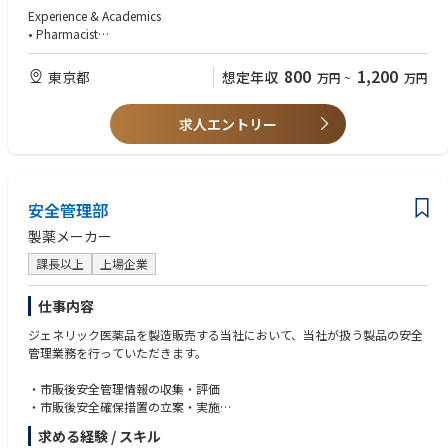
1. Responsibility to supervise pharmacovigilance/quality assurance as So
Experience & Academics
katsu
• Pharmacist
• To supervise the Quality Assurance Manager / Hinseki and respect his/her
• 10+ years of experience in RA, QA and Pharmacovigilance of Pharmace
opinion
uticals in a multinational company
800
1,200
東京都
想定年収
万円
~
万円
• To supervise the Safety Officer / Anseki and respect his/her opinion
• 3+ years of experience in negotiating with government and academic a
• To cooperate with Hinseki and Anseki
ssociations as well.
• To provide opinions to the General Manager, when necessary, in order t
求人エントリー
• General Knowledge of PMD Act., GQP/QMS MHLW Ordinance and releva
o ensure appropriate manufacturing control and quality control and po
nt regulations
st-market surveillance / vigilance.
• Experience in English business communication
• Communication with governmental bodies
2. Product registration (New, partial/minor change, maintenance, withdr
• SOP Management
安全管理部
awal, reimbursement):
• Manufacture site audit
A) To gather information from Global RA and manufacturing facility.
• CAPA Management
製薬メーカー
B) To prepare application/notification documentation.
• Leading inspections by governmental bodies
C) To submit application/notification to authority.
課長以上
上場企業
• Complaint handling
D) To measure/correspond inquires/questions from authority.
E) To obtain approval/certification/reimbursement.
Organizational Knowledge
仕事内容
F) To maintain product registration.
• Understand the company systems and processes – QA, QC, Marketing, S
ジェネリック医薬品を製造販売する当社において、当社が扱う製品の安全
G) To archive and manage the licence, certificate, dossier and related do
ales, Customer service, IT, HR, GA, Finance, Manufacturing, Supply chain
管理業務を行っていただきます。
cuments.
• Ability to communicate effectively across all operational levels of the or
ganization as well as with suppliers and customers, exercising appropria
・市販後安全管理情報の収集・評価
3. MF registration (New, partial change, minor change, maintenance)
te tact and diplomacy to accomplish objectives
・市販後安全確保措置の立案・実施
A) To gather information from Global RA and manufacturing facility.
• Effective interpersonal skills, with the ability to present recommendatio
・治験薬安全管理業務
B) To prepare application/notification documentation.
ns and ideas and to summarize issues
求める経験 / スキル
・市販薬・治験薬に関する当局報告及び各種折衝
C) To submit application/notification to authority.
• Strong interpersonal, communication and analytical skills