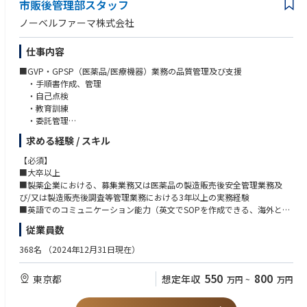
• To input Gaps to Global RA team and prepare update dossiers with Gl
市販後管理部スタッフ
【求める人物像】
obal RA
・コミュニケーション力が高い（様々な部門との連携及び調整が必要とな
ノーベルファーマ株式会社
• To calculate/monitor R&D cost from the beginning of development unt
るため）
il approval
・確実かつ正確な作業を根気強くできる
• To inform progress of development and registration status to relevant s
仕事内容
・真面目で責任感が強い
takes holder
・自身の得意分野だけでなく、様々な領域について知識習得の意欲がある
■GVP・GPSP（医薬品/医療機器）業務の品質管理及び支援
• To submit application file for reimbursement acquisition
・論理的思考力が高い
・手順書作成、管理
・自己点検
10. Use of Global data base and collaboration with overseas sites
・教育訓練
A) To make the best use of global resources such as Kabi RegTrack, KabiT
・委託管理
rack, and any other electronic systems.
・再審査/使用成績評価申請対応
B) To receive and assess the regulatory impact to the changes proposed
求める経験 / スキル
・業許可更新対応
by internal Fresenius Kabi sites and the other manufacturing facilities.
【必須】
■グローバルPV、業務品質管理
■大卒以上
11. Deputy for National Safety Officer (NSO)
・関連文書（ポリシー・規程・SOP等）管理
■製薬企業における、募集業務又は医薬品の製造販売後安全管理業務及
A) Case intake and QC checks in KabiSafe system.
・教育訓練の資材作成、訓練実施、受講管理
び/又は製造販売後調査等管理業務における3年以上の実務経験
B) The 2nd personnel for all activities of NSO.
・CAPAの計画、実行の支援
■英語でのコミュニケーション能力（英文でSOPを作成できる、海外との
・マネジメントレビュー管理
会議にて会話を理解できる）
12. Team building:
従業員数
・文書管理・教育システム管理
• Supporting RA/QA/Vigilance organization and collaborating with team
・目標管理、委託・変更管理、モニタリング、当局査察対応、子会社管理
【歓迎】
members to accomplish business target
368名
（2024年12月31日現在）
等
■ISO9001の品質管理経験者
■製薬企業またはCROにおける、製造販売後安全管理業務及び/又はその
550
800
東京都
想定年収
万円
~
万円
■その他：契約、支払管理
品質管理の実務経験
■契約管理の経験