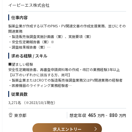
イーピーエス株式会社
仕事内容
製薬企業が作成する以下のPMS・PV関連文書の作成支援業務、並びにその
関連業務
・製造販売後調査実施計画書（案）、実施要項（案）
・安全性定期報告書（案）※
・調査結果報告書（案）
・再審査申請資料（案）※
求める経験 / スキル
・PBRER、DSUR、未知非重篤副作用定期報告（案）、等
※PMS関連パート及びPV関連パートを含む全パート
■望ましい経験
◆上記のいずれかに対応できる方であれば応募可能です
安全性定期報告書、再審査申請資料等の作成・改訂の業務経験3年以上
【以下のいずれかに該当する方、尚可】
■当ポジションの特長
・製薬企業またはCROでの製造販売後調査業務又はPV関連業務の経験者
・製薬企業等で培ったご経験を活かし、落ち着いた環境で業務に専念する
・医療機器のライティング業務経験者
ことが可能です。今まで以上に専門性を高めることや、スキルアップが期
・英文ライティング業務の経験のある方
従業員数
待できます。
・臨床試験、臨床研究のメディカルライティング業務経験者（プロトコル
・これまでに作成経験の無い文書にも、各人の意欲に応じて挑戦すること
やCSR作成経験）
3,271名
（※2023/10/1現在）
が可能です。いずれはライティング業務のエキスパートを目指せます。
・医学・薬学のバックグラウンドを持つ方
・ライティング業務の多くはリモートワークでの対応が可能です。所属長
465
880
東京都
想定年収
万円
~
万円
の了承のもと、業務状況により、出社か在宅か、各自で予定を立て就業す
■求める人材
ることが可能です。
・明るく前向きに仕事に取り組める方
・製造販売後のメディカルライティング部門として、約40名のライターが
・チームワークを大切にできる方
求人エントリー
在籍しています。その大半がPMSやPV関連の文書（安全性定期報告書や再