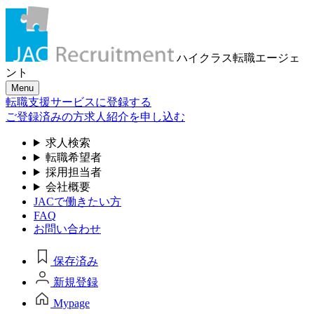
ハイクラス転職
エージェ
ント
Menu
転職支援サービスに登録する
ご登録済みの方
求人紹介を申し込む
求人検索
転職希望者
採用担当者
会社概要
JACで働きたい方
FAQ
お問い合わせ
保存済み
新規登録
Mypage