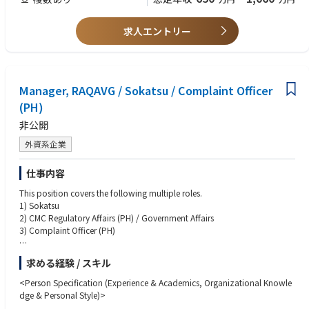
ベル）
■上記の経験に加えて、（１）（２）どちらかのご経験を有する方
求人エントリー
（１）CROのマネジメント
（２）CROにて製薬企業との窓口業務、PL/PMのご経験の方
Manager, RAQAVG / Sokatsu / Complaint Officer
(PH)
非公開
外資系企業
仕事内容
This position covers the following multiple roles.
1) Sokatsu
2) CMC Regulatory Affairs (PH) / Government Affairs
3) Complaint Officer (PH)
Responsible for all activities related to the roles above as RAQAVG Manag
求める経験 / スキル
er, under the supervision of RAQAVG Director.
<Person Specification (Experience & Academics, Organizational Knowle
No Subordinated Positions.
dge & Personal Style)>