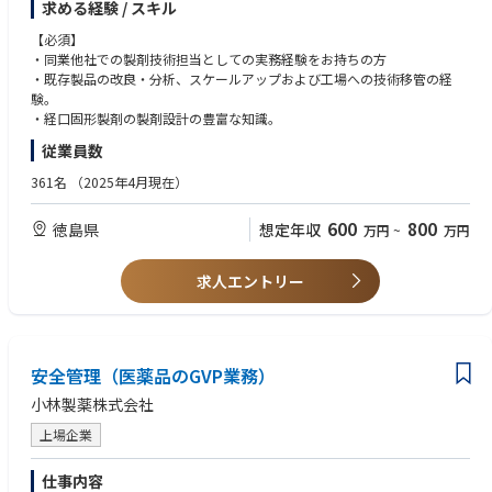
Functional Competencies
求める経験 / スキル
6. FMA (New, change, renewal, maintenance):
• Ability to understand internal/external customer technologies and prob
A) To prepare application documentation.
【必須】
lem resolution techniques.
B) To submit application to authority.
・同業他社での製剤技術担当としての実務経験をお持ちの方
• Ability to communicate effectively with customers
C) To handle inquires/questions from authority.
・既存製品の改良・分析、スケールアップおよび工場への技術移管の経
• Ability to listen to symptom descriptions; to analyse problems; to resp
D) To obtain FMA (Foreign Manufacturer Accreditation).
験。
ond effectively and to provide constructive feedback to the customer on
E) To maintain FMA.
・経口固形製剤の製剤設計の豊富な知識。
problem resolution
F) To archive and manage the licence, certificate; dossier and related doc
• Grasp overview of business project
従業員数
uments.
• Business & market awareness
• Negotiation Skills
361名
（2025年4月現在）
7. Complaint handling for external/internal complaints as Complaint Offi
• Proven track record of managing and resolving customer complaints
cer (PH)
600
800
徳島県
想定年収
万円
~
万円
• Complaint Management:
ー Status tracking of all complaints (Receipt, Investigation and Feedback
Report to customers)
求人エントリー
ー Global Complaint Management Workflow (GCMW) manipulation (incl
uding data entry, query, and data analysis)
ー Document Control relevant to Complaint Handling
• Customer Relationship:
安全管理（医薬品のGVP業務）
ー Correspondence to business partners and other concerned parties incl
uding end-users
小林製薬株式会社
ー Creating an investigation report to customers
• Investigation:
上場企業
ー Organize, arrange, conduct and execute all investigation activities for
complaints
仕事内容
ー Correspondence with global investigators