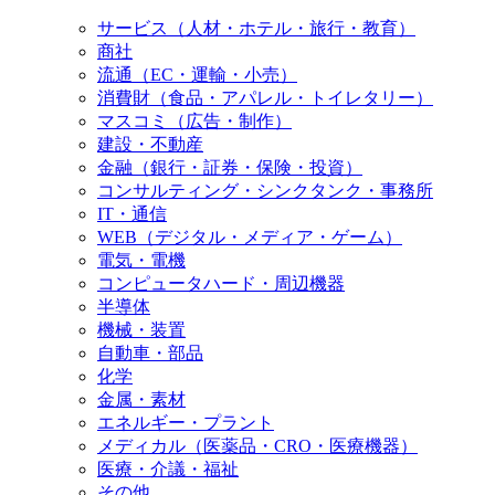
サービス（人材・ホテル・旅行・教育）
商社
流通（EC・運輸・小売）
消費財（食品・アパレル・トイレタリー）
マスコミ（広告・制作）
建設・不動産
金融（銀行・証券・保険・投資）
コンサルティング・シンクタンク・事務所
IT・通信
WEB（デジタル・メディア・ゲーム）
電気・電機
コンピュータハード・周辺機器
半導体
機械・装置
自動車・部品
化学
金属・素材
エネルギー・プラント
メディカル（医薬品・CRO・医療機器）
医療・介議・福祉
その他