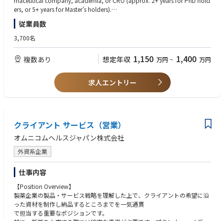
maceutical company, academia, or CRO (approx. 2+ years for PhD hold
and utilization of real-world data within the Japan Patient Safety organi
ers, or 5+ years for Master’s holders).
zation and contributes to organizational development.
•Experience authoring and reviewing protocols and Clinical Study Repor
従業員数
ts (CSRs) for observational studies (e.g., comparative effectiveness or saf
Accountabilities/Responsibilities:
ety studies).
3,700名
Strategic Evidence Planning
•Experience conducting database studies (DB studies), including a deep
PSEPI contributes to the development of local Risk Management Plans
understanding of the characteristics of Japanese claims data, DPC data,
1,150
1,400
複数あり
想定年収
万円
~
万円
(RMPs) preparing by Japan Patient Safety (PS). They start planning form
and electronic medical record (EMR) data.
ulate Pharmacovigilance Plan (PVP) strategies and PARCS from the prep
•Experience in conducting meetings, discussions, and consensus-buildin
aration stage of the new drug application (NDA) and lead discussions an
g in English with global teams (e.g., HQ functions), demonstrating the ab
求人エントリー
d consensus-building with internal stakeholders and regulatory authoritie
ility to hold verbal discussions beyond email correspondence.
s regarding PVP strategies for NDAs.
資格
Study Execution
• MPH or MSc with equivalent experience in pharmacoepidemiology, epi
PSEPI creates study design concepts (SDC) and clinical study protocols
クライアント サービス（営業）
demiology or related health science field.
(CSP) based on PVP strategies as the scientific lead for PARCS. They con
オムニコムヘルスジャパン株式会社
duct feasibility assessments for PARCS and lead the technical review and
能力
approval of SDC/CSPs within the global governance related to evidence
•Cross-functional Leadership: Demonstrated leadership and ability to infl
外資系企業
generation. In study execution and publicizing study results, the PSEPI le
uence without authority to facilitate cross-functional collaboration (e.g.,
ads regulatory processes, including epidemiological consultations, and
Development, Medical, Regulatory, Patient Safety) and drive teams towa
仕事内容
engages with internal and external stakeholders. They oversee the executi
rd common goals in complex environments.
on of the analysis plan and the preparation of interim and final reports
【Position Overview】
•Vendor Management: Ability to effectively manage external partners (CR
with study team members, ensuring quality by reviewing deliverables. Th
製薬企業の製品・サービス戦略を理解した上で、クライアントの希望に沿
Os, data providers, academia), including selection, contracting, and ove
ey also support the planning and execution of external presentations an
った資材を制作し納品するところまでを一気通貫
rsight of quality and timelines to maximize performance.
d publication.
で担当する重要なポジションです。
•Process Optimization: Ability to identify operational issues and drive im