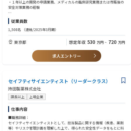
②安全性評価に関わる様々な情報を分析し、科学的な観点での評価を行
・１年以上の開発の申請業務、メディカルの臨床研究業務または市販後の
う。
安全対策業務の経験
③社内関係者および国内外の提携会社からの情報収集・意見交換を行うと
ともに、医学専門家の意見を聴取した結果をもとに、安全対策を立案す
■歓迎条件：
従業員数
る。
・当局からの照会事項（承認申請時の安全性、RMP関連等）対応の経験を
④必要な安全性監視活動、リスク最小化策等の安全性活動について、実行
有する。
1,508名
（連結/2025年3月期）
されるようリードする管理職を補佐する。
・GVP、あるいはGCPに関わる法令の知識を有する。
・疫学の知識（データベース調査を含めた市販後調査計画の策定の経験
530
720
東京都
想定年収
万円
~
万円
等）を有する。
求人エントリー
セイフティサイエンティスト（リーダークラス）
持田製薬株式会社
課長以上
上場企業
仕事内容
■職務詳細：
セイフティサイエンティストとして、担当製品に関する情報（疾患、薬剤
等）やリスク管理計画を理解した上で、得られた安全性データをもとに科