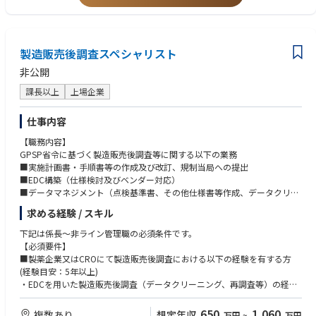
製造販売後調査スペシャリスト
非公開
課長以上
上場企業
仕事内容
【職務内容】
GPSP省令に基づく製造販売後調査等に関する以下の業務
■実施計画書・手順書等の作成及び改訂、規制当局への提出
■EDC構築（仕様検討及びベンダー対応）
■データマネジメント（点検基準書、その他仕様書等作成、データクリー
ニング及びレビュー等）
求める経験 / スキル
■症例検討会対応
■調査の進捗管理、関係者（調査実施部門、実施医療機関（事務局・医
下記は係長～非ライン管理職の必須条件です。
師）、KOL）への対応
【必須要件】
■解析計画書、モックアップ、その他関連仕様書等の作成及びレビュー
■製薬企業又はCROにて製造販売後調査における以下の経験を有する方
■安全性定期報告、リスクマネジメントプラン、総括報告書等の作成
(経験目安：5年以上)
■再審査・再評価申請資料の作成及び期限管理
・EDCを用いた製造販売後調査（データクリーニング、再調査等）の経験
■教育訓練、自己点検、SOP等の運用・管理、業務委託先（CRO）の管理
・調査の進捗管理及び営業部門・実施医療機関等への対応経験
等
・英語でのコミュニケーション能力（会議でコミュニケーション可能なレ
650
1,060
複数あり
想定年収
万円
~
万円