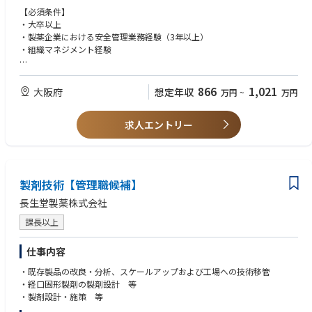
・国内外提携会社との契約締結・グローバルPV対応
D) To measure/correspond inquires/questions from authority.
【必須条件】
• Ability to work independently
・GVP/GPSP手順書作成整備
E) To obtain approval/certification/reimbursement.
・大卒以上
・部下マネジメント
F) To maintain MF registration
・製薬企業における安全管理業務経験（3年以上）
Personal Style
G) To archive and manage the licence, certificate, dossier and related do
・組織マネジメント経験
• Take the initiative & Leadership to achieve goals
cuments.
• Coordinate closely with concerned parties (internal and external)
【歓迎条件】
• Hear other opinions and get mutual consent
4. GQP / GMP conformity inspections (New, periodic, audit/inspection):
・TOEIC700以上 または 英語のビジネス使用経験
• Positive and logical thinking
866
1,021
大阪府
想定年収
万円
~
万円
A) To gather information from Global RA and manufacturing facility.
・薬剤師免許
• Stay calm in any trouble case
B) To prepare application documentation.
C) To submit application to authority.
求人エントリー
<COMPETENCIES REQUIRED>
D) To measure/correspond inquires/questions from authority.
E) To obtain GMP Conformity Certificate and related reports.
Behavioral Competencies
F) To maintain GMP. To report domestically and internationally.
• Communication / Presentation / Negotiation / Influential skills (Japanes
e / English)
製剤技術【管理職候補】
5. Business License in local (New, change, audit/inspection, renewal, mai
• Inter-functional leadership skills and team player
ntenance):
• Problem analysis and solving skills
長生堂製薬株式会社
A) To prepare application documentation.
• Strategic thinking and planning
課長以上
B) To submit application to authority.
• Sound judgement
C) To organize site audit.
• Attention to detail
D) To handle inquires/questions from authority.
• Customer oriented
仕事内容
E) To obtain business license.
• Spontaneity
・既存製品の改良・分析、スケールアップおよび工場への技術移管
F) To maintain business license.
• Cross-cultural communication skill
・経口固形製剤の製剤設計 等
G) To archive and manage the licence, certificate, dossier and related do
• Team Building skill
・製剤設計・施策 等
cuments.