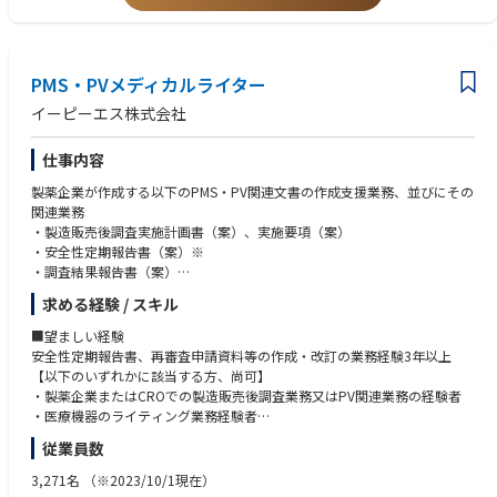
・柔軟で高いコミュニケーション能力のある方
審査申請資料）を作成しています。ベテランから若手まで、多くのメンバ
・未経験の業務にも積極的にチャレンジできる方
ーが在籍しており、チームで協業しながらライティング業務に従事してい
ただきます。男女比はおよそ2対8と、女性の方が多い職場です。
PMS・PVメディカルライター
イーピーエス株式会社
仕事内容
製薬企業が作成する以下のPMS・PV関連文書の作成支援業務、並びにその
関連業務
・製造販売後調査実施計画書（案）、実施要項（案）
・安全性定期報告書（案）※
・調査結果報告書（案）
・再審査申請資料（案）※
求める経験 / スキル
・PBRER、DSUR、未知非重篤副作用定期報告（案）、等
※PMS関連パート及びPV関連パートを含む全パート
■望ましい経験
◆上記のいずれかに対応できる方であれば応募可能です
安全性定期報告書、再審査申請資料等の作成・改訂の業務経験3年以上
【以下のいずれかに該当する方、尚可】
■当ポジションの特長
・製薬企業またはCROでの製造販売後調査業務又はPV関連業務の経験者
・製薬企業等で培ったご経験を活かし、落ち着いた環境で業務に専念する
・医療機器のライティング業務経験者
ことが可能です。今まで以上に専門性を高めることや、スキルアップが期
・英文ライティング業務の経験のある方
従業員数
待できます。
・臨床試験、臨床研究のメディカルライティング業務経験者（プロトコル
・これまでに作成経験の無い文書にも、各人の意欲に応じて挑戦すること
やCSR作成経験）
3,271名
（※2023/10/1現在）
が可能です。いずれはライティング業務のエキスパートを目指せます。
・医学・薬学のバックグラウンドを持つ方