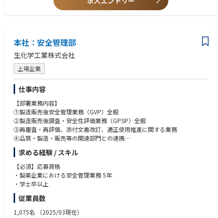
求人エントリー
・部門横断的なステークホルダーと効果的に連携し、影響力を行使できる
能力
・上級管理職へのプレゼンテーション経験、および複雑な概念を明確に伝
える能力
本社：安全管理部
■臨床開発の専門知識
・医薬品開発プロセスに関する深い理解
生化学工業株式会社
・J/ICH-GCPおよび適用される規制要件に関する確かな知識
上場企業
・以下の項目を含む、臨床業務の実務経験：
✓ 臨床試験モニタリング
✓ CRO／ベンダー管理
仕事内容
✓ タイムライン、予算、リスク、および治験の管理業務遂行能力
【部署業務内容】
・医療用語および臨床研究の実践に関する知識
①製造販売後安全管理業務（GVP）全般
②製造販売後調査・安全性評価業務（GPSP）全般
■技術力およびコミュニケーション能力
③再審査・再評価、添付文書改訂、適正使用推進に関する業務
・複雑な臨床・科学文書を解釈する能力
④品質・製造・販売等の関連部門との連携
・高度な科学・技術文書作成能力およびプレゼンテーション能力
⑤法令・社内規程対応および教育
・Microsoft Officeアプリケーション（Excel, Word, PowerPoint）の熟練
求める経験 / スキル
した使用能力
【応募者の業務内容と比重】
【必須】応募資格
市販後安全性情報の収集・評価・措置立案 55％
・製薬企業における安全管理業務 5年
【望ましい】
規制当局への報告、申請、照会対応 15％
・学士卒以上
・製造販売後調査の実務経験
GVP/GPSP関連文書の作成・改訂・管理 10％
・再審査申請・適合性調査の対応経験
従業員数
関連部門・提携先との調整、交渉、情報連携 15％
・英語でのビジネスコミュニケーション能力（TOEIC：600点以上)
自己点検、教育訓練、SOP整備、監査対応 5％
1,075名
（2025/03現在）