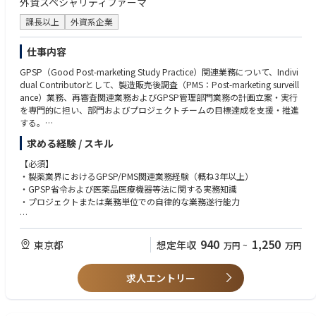
外資スペシャリティファーマ
課長以上
外資系企業
仕事内容
GPSP（Good Post-marketing Study Practice）関連業務について、Indivi
dual Contributorとして、製造販売後調査（PMS：Post-marketing surveill
ance）業務、再審査関連業務およびGPSP管理部門業務の計画立案・実行
を専門的に担い、部門およびプロジェクトチームの目標達成を支援・推進
する。
プロジェクトチーム内ではリード的な役割を担い、ステークホルダーとの
求める経験 / スキル
連携を通じて、GPSP関連業務の品質と適時性の確保に貢献する。さら
に、製造販売後調査等管理責任者の業務をサポートし、必要に応じて代行
【必須】
する。
・製薬業界におけるGPSP/PMS関連業務経験（概ね3年以上）
・GPSP省令および医薬品医療機器等法に関する実務知識
・プロジェクトまたは業務単位での自律的な業務遂行能力
【望ましい】
・製造販売後調査の実務経験
940
1,250
東京都
想定年収
万円
~
万円
・再審査申請・適合性調査の対応経験
・英語でのビジネスコミュニケーション能力（TOEIC：730点以上）
求人エントリー
【学歴】
大学理系学部卒業
薬学部又は医療系学部出身（望ましい）