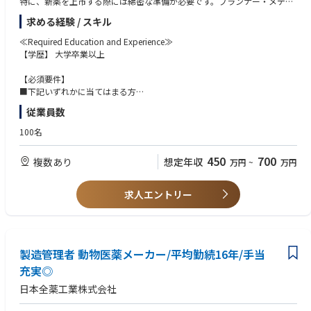
特に、新薬を上市する際には綿密な準備が必要です。プランナー・メディ
provements in productivity and quality through the development of Stan
Leading team as an epidemiologist
カルライター・Web ディレクター・アートディレクターな
dard Operating Procedures (SOPs) and workflow optimization.
求める経験 / スキル
In team working, the PSEPI serves as the leader of cross-functional study
どの専門職担当者を選抜し、プロジェクトチームを組むところから始まり
•Ethics: Overriding commitment to integrity, high ethical standards, and
teams, leveraging members' expertise to ensure the successful execution
ます。このチームのプロジェクトリーダーとして、クライアン
compliance in all professional activities.
≪Required Education and Experience≫
of study activities. They provide coaching to study team members to sup
トとのコミュニケーションを図り、情報収集に努め、同時にコスト・コン
【学歴】 大学卒業以上
port and accelerate their performance and facilitate smooth collaborati
トロールにも目を見張り、最終的には売上の目標を達成
語学
on with cross-functional company-wide teams as a representative of Jap
していただくのがクライアントサービスの任務です。
日本語 Japanese：ネイティブ
【必須要件】
an Patient Safety. As a skills leader, the PSEPI contributes to enhancing th
新たな疾患領域を任されたり、斬新な Web ツールを求められたりするこ
英語 English Business English Level (Globalとの会議の中で発言・議論する
■下記いずれかに当てはまる方
e real-world evidence (RWE) generation capabilities of PS Epidemiology
ともあり、日々の業務は刺激に満ちています。
ことが必要)
・エージェンシー(医薬広告代理店）経験者
従業員数
& Evidence Generation members. They monitor changes in the external e
業務を通してプロモーション企画や E-Detailing 企画の業務知識を身につ
・製薬会社での就業経験、MR のご経験
nvironment related to epidemiological research methodologies, availabl
けていただくことができ、医療用医薬品市場の
◆ 歓迎条件（Nice to have）
100名
e information sources, research-related technological trends, regulatory t
理解を深めていただくことが可能です。
経験
■ 医薬代理店、もしくは医療業界に対する興味
rends, and guidance on evidence generation in therapeutic areas, and le
人々の命を救い、健康生活に寄与することができる、やりがいのある仕事
•Hands-on analysis experience using statistical software such as SAS, R, o
450
700
複数あり
想定年収
ad the continuous improvement of deliverable quality by integrating thes
万円
~
万円
です。
r SQL (or experience providing detailed instructions to and reviewing the
【歓迎要件】
e changes into company processes.
work of programmers/statisticians).
・ 英語（海外のプロジェクトチームとの電話会議にて使用）
【Key Result Areas】
•Experience as a lead author in publishing papers in peer-reviewed intern
・プロジェクトマネジメント経験があれば、尚可
求人エントリー
個人の売上・利益の目標を達成する
ational journals and presenting at academic conferences.
• 担当クライアントの新規窓口・プロジェクト獲得
≪Key Competencies≫
• 新規クライアントの獲得
資格
• リーダーシップ
• Ph.D. in pharmacoepidemiology, clinical epidemiology or related healt
• コミュニケーションスキル
他部門・他の営業グループとの連携・協力体制の構築
h science field.
製造管理者 動物医薬メーカー/平均勤続16年/手当
• プロジェクトマネジメントスキル
• 各プロジェクトにおける関係他部門との連携、チーム体制の構築
• 売上・利益の管理、分析能力
充実◎
• プロジェクトチームの業務進行管理
能力
日本全薬工業株式会社
•Regulatory Knowledge: Solid working knowledge of Japanese regulator
y requirements (J-GPSP, GVP) and relevant guidelines applicable to the p