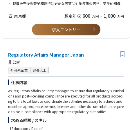
・ 製造販売後調査業務遂行に必要な医薬品対象疾患の医学、薬学的知識
・ 社内外関係者との良好なコミュニケーション能力
・ 基本的なPCスキル（Word、Excel、PPTなど）
600
1,000
東京都
想定年収
万円
~
万円
【歓迎】
求人エントリー
・上記調査業務の 調査リーダーあるいはそれに準ずる経験
【求める人物像】
責任感と倫理観を持って業務に取り組み、社内外のメンバーと円滑にコ
ミュニケーションを図り、協力しながら業務を進められる方を歓迎しま
Regulatory Affairs Manager Japan
す。また、調査リーダーとなりえる管理能力を発揮し、医療用医薬品の安
全対策・適正使用に貢献したいという意欲のある方を求めています。
非公開
外資系企業
部長以上
仕事内容
As Regulatory Affairs country manager, to ensure that regulatory submissi
ons and post-licensing compliance are executed for all products accordi
ng to the local law; to coordinate the activities necessary to achieve and
maintain appropriate permits, licenses and other documentation require
d to be in compliance with appropriate regulatory authorities
求める経験 / スキル
【Education / Degree】