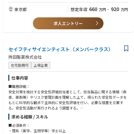
【学歴】
【応募者の業務内容】
大学理系学部卒業
660
920
東京都
想定年収
万円
~
万円
製品に関する市販後安全性情報の収集・評価を行い、必要な措置を立案す
薬学部又は医療系学部出身（望ましい）
る。
医学・薬学等医療系大学院修士課程以上修了者（望ましい）
国内外の規制当局への報告、照会対応、関連資料の作成を担当する。
求人エントリー
提携先・代理人・関連部署と連携し、英文での調整・交渉を行う。
【免許と認定資格】
添付文書等の改訂、SOP・手順書の整備、教育訓練、監査対応を行う。
薬剤師免許：Preferred
GVP/GPSPに基づく安全管理体制の維持・改善を推進する。
【本求人の魅力】
セイフティサイエンティスト（メンバークラス）
安全管理業務の中でも、情報収集・評価、当局対応、関連文書整備、関係
持田製薬株式会社
部門との調整まで幅広く担当できるため、業務全体を俯瞰しながら実務経
験を積むことができます。 また、製薬企業における安全管理業務の一連の
在宅勤務可
上場企業
流れを体系的に経験できることに加え、関係部門の調整だけでなく海外販
社、国内販社との調整も経験を積むことができるため、キャリア形成の観
仕事内容
点でも成長機会の大きい環境です。 少人数体制のため、主体的に考え、改
善提案まで行える方に特に適した職務です。
■職務詳細：
安全対策を検討する安全性評価担当者として、担当製品に関する情報（疾
患、薬剤等）やリスク管理計画を理解した上で、得られた安全性データを
もとに科学的な観点で主体的に安全性評価を行い、必要な措置を立案す
る。安全性活動が実行されるよう調整する。
求める経験 / スキル
主な業務：
①市販後安全性の課題を抽出し、課題解決のためのリスク対応を予測し、
■必須条件：
リスク管理計画を策定する。
・理系（薬学、生物学等）学士以上