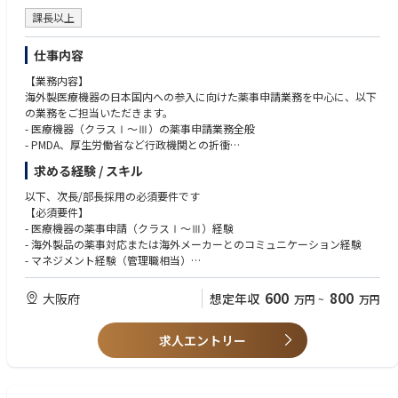
課長以上
仕事内容
【業務内容】
海外製医療機器の日本国内への参入に向けた薬事申請業務を中心に、以下
の業務をご担当いただきます。
- 医療機器（クラスⅠ～Ⅲ）の薬事申請業務全般
- PMDA、厚生労働省など行政機関との折衝
- 海外メーカーとの技術的・薬事的コミュニケーション
求める経験 / スキル
- QMS（品質管理システム）対応
- 製品登録、販売準備に関する社内関連部門との連携
以下、次長/部長採用の必須要件です
- チームマネジメント、部門運営、戦略立案（次長～部長クラス）
【必須要件】
- PMS（市販後安全管理）関連業務
- 医療機器の薬事申請（クラスⅠ～Ⅲ）経験
- 海外製品の薬事対応または海外メーカーとのコミュニケーション経験
- マネジメント経験（管理職相当）
- 年齢不問（経験重視）
600
800
大阪府
想定年収
万円
~
万円
【歓迎要件】
- ビジネス英語の読み書き
求人エントリー
- 部門責任者としての経験
- 医療機器メーカー、商社での経験