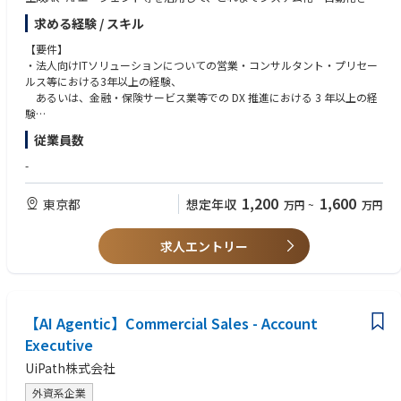
データ基盤/活用：
※2 2025年12月時点
ていないタスクや業務プロセスを自動化することで、
求める経験 / スキル
・AWS Redshift / Athena,Glue,Kinesis Data Analytics,EMR,Kinesis + SNS/S
業務プロセスを改革し、生産性やサービスの向上を実現することをご支援
QS,Glue Studio etc
いただきます。
【要件】
・Azure Synapse Analytics,Data Factory,Synapse Pipelines,HDInsight,Eve
・法人向けITソリューションについての営業・コンサルタント・プリセー
nt Hubs,Data Factory etc
お客さまにお役立ちする最良の計画を策定し、お客さまやパートナーさま
ルス等における3年以上の経験、
・Google Cloud BigQuery,Pub/Sub,★Dataplex,Dataflow etc
と信頼関係を築き、
あるいは、金融・保険サービス業等での DX 推進における 3 年以上の経
・Databricks,Snowflake
弊社がお客さまにご提供する価値を最大化することに努めていただきま
験
す。
・金融・保険サービス業向けビジネスにおける 3 年以上の経験
従業員数
ローコード/ノーコード：
・RPA や AI エージェント等のテクノロジーに対する理解
・Power Automate /Power Apps,UiPath,Blueprism,AutomationAnywher
私たちの高成長企業文化においては自主性の発揮とその支援が尊ばれてお
・ビジネス規模の大小不問で、お客さまや自社で戦略的とみなされる案件
-
e
り、
を創出からクロージングまでを自らが主導した経験
・Dify,Gemini Enterprise,MS Copilot Studio
私たちの明るい未来を築いていただくと同時に、デジタル / AI トランスフ
・法人のお客さまとの信頼関係を築き、自社のご提供価値を拡大させた経
1,200
1,600
東京都
想定年収
万円
~
万円
ォーメーションを通じて、
験
EMTech：
お客さまのさらなる発展にご尽力いただきます。
・お客さまやパートナーさまの経営層から現場層までいかなる層とも文章
・★量子コンピュータ,★Physical AI - Robotics,★Web4
と対話でコミュニケーションできること
求人エントリー
お客さまの声を基にした製品戦略を展開しており、お客さまの声の代表と
・英語の文章に抵抗がないこと。英語でのコミュニケーションについて得
プログラミング言語/FW：
して、
意あるいは上達したいと考えていること
・Python,Java,TypeScript,Node.js
国内外組織横断でより良いソリューションの開発・提供にもご貢献いただ
・Flask,FastAPI,SpringBoot,React,Next.js,Vue.js,Nuxt.js
きます。
【求める人材像】
・LangChain/LangGraph,MLflow
【AI Agentic】Commercial Sales - Account
・社会人歴が比較的短くても、大手企業向け営業にチャレンジしたい方
・★MicrosoftAgentFramework,★SemanticKernel,AutoGen
【主な職務内容】
・社内外の関係者を巻き込み、調整を図り、チームで円滑に物事を進め成
Executive
・★MCP,★MCPPythonSDK,★FastMCP,★ROS2
・シニアな営業とチームを組み、金融・保険サービス・人材サービス業の
果を出すために必要なコミュニケーション能力をお持ちの方
・★A2A,★AP2
UiPath株式会社
営業活動に従事
・指示待ちではなく、自ら学び、質問し、行動できる方
・お客さまやパートナーさまの経営層や意思決定者と信頼関係を築き、戦
・お客さまの課題を深く理解し、単なる製品紹介ではなく価値提案を行い
外資系企業
laC/CI：
略施策の立案や企画実行に従事