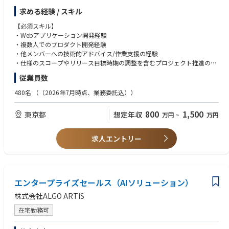
や社会に貢献しています。豊富な経験を持つ60,000人以上のプロフェッシ
・技術広報
求める経験 / スキル
ョナルが世界中におり、相互に協力しながらプロジェクトを遂行するチー
・プロダクトの新機能開発のリード
ムワークのカルチャーの中で、継続的に学ぶことができるトレーニングプ
【必須スキル】
ログラムやキャリアアドバイザー制度を活用しながら、新たなキャリアを
【開発環境】
・Webアプリケーション開発経験
進んでいただくことができます。
・言語：PHP,TypeScript
・複数人でのプロダクト開発経験
・フレームワーク：Laravel,Express
・他メンバーへの技術的アドバイス/作業支援の経験
チームワーク、新たなテクノロジーの習得を通じて、クライアントの問題
・データベース：PostgreSQL
・仕様のスコープやリリース目標時期の調整を含むプロジェクト推進の経
解決に応えるアバナードは、その先で私達の仕事の結果、人の働き方、コ
・ソースコード管理：GitHub
験
ミュニケーションやコラボレーションなど真のヒューマンインパクトをも
従業員数
・プロジェクト管理、情報共有ツール：Notion
たらせることができるかを原動力に日々活躍しています。
【歓迎スキル】
480名
（（2026年7月時点、業務委託込））
・チームビルディング、開発組織立ち上げの経験
アバナードのインクルージョン＆ダイバーシティ（I&D）に関する情報は
・スクラムマスターの経験
800
1,500
東京都
こちらをご覧ください。
想定年収
万円
~
万円
・中長期を見据えた組織戦略の立案、実行の経験
https://www.avanade.com/ja-jp/about/responsible-business
【求める人物像】
求人エントリー
＊＊
・主体的に行動し、自らの領域だけに囚われずプロダクトを俯瞰し常に改
善に向けて取り組める方
アバナードではグローバルレベルで以下を共通のテーマに持ち、日々業務
・新規システム開発・改修・運用・業務自動化等の技術的な挑戦に主体的
に取り組んでおります。
に没頭、オーナーシップをもって取り組むことができるエンジニアの方
・Create a future for our people that focuses on:
エンタープライズセールス（AIソリューション）
・AIやブロックチェーン等最新技術を積極的に学習して顧客オリエンテッ
- Expanding your thinking
ドなサービス構築に向け社内外のシステムに実装させたい方
株式会社ALGO ARTIS
- Experimenting courageously
・Mission「次世代によりよい世界を」に共感し、主体的かつ自由に企業カ
- Learning and pivoting
ルチャーをゼロから一緒に創りあげていきたい方
在宅勤務可
・Inspire greatness in our people by:
- Empowering every voice