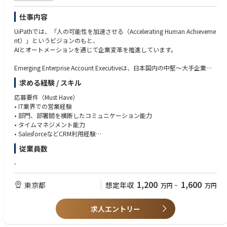
たい方
・Terraform,CloudFormation,Ansible
・中長期のアカウントプランを策定し実行することで、お客さまの目標達
・変化の速いテクノロジー領域に好奇心を持ち、継続的に学べる方
仕事内容
・GitHubActions,AWSCodePipeline,AzureDevOps,Jenkins
成を支援すると同時に、弊社がお客さまにご提供する価値を最大化
・難しい局面において諦めずに最善を尽くすマインドの方
・予算や目標を達成するための案件管理・フォーキャスト
UiPathでは、「人の可能性を加速させる（Accelerating Human Achieveme
AIツール：
・お客さまにとっての弊社代表としての活動
nt）」というビジョンのもと、
・MSCopilotStudio,M365Copilot,ChatBot(ChatGPTライク)
・お客さま満足度向上、課題解決、円滑な顧客体験提供のための国内外組
AIとオートメーションを通じて企業変革を推進しています。
・GitHubCopilot,★Devin,★v0
織横断チーム組成・リード
Emerging Enterprise Account Executiveは、日本国内の中堅〜大手企業を
AIロボティクス：
対象に、
・★SLAM,★Navigation,★強化学習・模倣学習・ロボット言語モデル
■"Agentic(エージェンティック）"の最先端で一緒に働いてみませんか？
求める経験 / スキル
新規ビジネスの創出と既存顧客の拡大を担う重要なポジションです。
■
応募要件（Must Have）
データベース：
本ポジションでは、主にパートナー経由での営業活動を中心に、
• IT業界での営業経験
・各種RDS,NoSQL,★NewSQL,VectorDB,★GraphDB
UiPathは、エンドツーエンドの業務自動化を通じて、これまで日本企業の
Sales Engineer、BDR、Renewals、Partnerチームなどのクロスファンクシ
• 部門、部署間を横断したコミュニケーション能力
効率化と変革を支えてきました。
ョナルな組織と連携しながら、
• タイムマネジメント能力
監視/評価/セキュリティ：
今、我々が注力しているのは「エージェンティックオートメーション」。
戦略的なアカウントマネジメントを推進していただきます。
• SalesforceなどCRM利用経験
・★Langfuse,★RAGAS,★RAGChecker,★mlFlow,★Datadog,Snyk
AIエージェント、RPAのロボット、
• Automation First / AI活用への興味関心
人を連携させて、企業全体の業務を安全かつ安定的に自動化することで
従業員数
【主な業務内容】
※1 ★印以外：D.Nodeに組織としてノウハウがあるもの
す。
• パートナー主導の営業モデルを通じて、担当エンタープライズアカウン
歓迎要件（Nice to Have）
※2 2025年12月時点
-
トの拡大・成長を推進
• パートナー営業経験
UiPath株式会社は本社直下のリージョンに昇格し、日本を最重要拠点と位
• 既存顧客のRenewalおよびUpsell / Cross-sell機会の創出
• AE, BDR、Renewal、Consultingなどのバックグラウンド
置づける戦略のもと、
1,200
1,600
東京都
想定年収
万円
~
万円
• パートナーおよび社内関係者と連携した戦略的アカウントプランニング
• IT商材の営業経験 (B2B, B2C問わず)
日本から世界へソリューションを発信することを目指しています。
• BDRやパートナーと連携した新規案件創出
• 英語に抵抗がない方
UiPathは、好奇心旺盛で、自ら進んで動けるフットワークの軽い人材を求
• Sales Engineer、Renewals、Partnerチームとの協業
求人エントリー
めています。
• Salesforceを活用したパイプライン管理およびForecast運営
ビジネスのスピードや変化を喜びとし、互いを思いやり、ともに成長し続
• MEDDPICCなどUiPath営業手法の活用