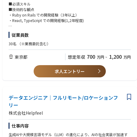
２：既存の機能改善、運用業務へのフォロー
■必須スキル
・新規案件の運用体制の立ち上げ
■技術的な観点
・既存の運用体制の見直し
・Ruby on Rails での開発経験（3年以上）
・React, TypeScript での開発経験(1,2年程度)
３：5名程度のチームマネジメント
・1チームを率いてプロジェクトの進行をマネジメントしていただく
■マネジメント観点
従業員数
・既存メンバーの工数最適化、および成果物への責任
・複数名のメンバー管理、開発スケジュール調整などのマネジメント経験
・新規プロジェクトにおけるビジネスサイドとの仕様調整などの経験
30名
（※業務委託含む）
※上記の内容を、開発：マネジメント＝7：3の割合で取り組んでいただく
イメージです
■歓迎スキル
700
1,200
東京都
想定年収
万円
~
万円
・技術選定を含めた技術的なレビューの経験
（雇入れ直後）エンジニアリングマネージャー職
・ドキュメントの運用経験
（変更の範囲）会社の定める業務
・開発体験を改善するような経験
求人エントリー
・チームメンバーの採用経験
▍その他想定している動き
新規案件のプロジェクト全体のマネジメントも併せて行っていただきたい
■求める人物像
と思っております。
・柔軟にさまざまなボールを拾うような動き
ビジネスサイド・経営層とディスカッションをしながらプロジェクトを推
データエンジニア｜フルリモート/ロケーションフ
・プロダクトエンジニアとして、事業目線で優先度の高いタスクを拾える
し進めていただきたいと思っております！
方
リー
開発をメインとして、組織のマネジメントからプロジェクトマネジメント
・重要な課題が多くある中でも、オーナーシップを持って選択と集中を
株式会社Helpfeel
まで一貫して携わりたい方、ぜひご応募ください！
し、着実に前に進むことができる方
▍入社後のフロー
様々な不確実性の中で、自ら積極的に仮説検証を回し、重要な事業ミッシ
仕事内容
■Step1 まずは開発体制や既存コードを理解してもらうために
ョンを達成して頂きたいため "開発組織” を中心には据えつつ、その周辺
生成AIや大規模言語モデル（LLM）の進化により、AIの社会実装が加速す
・いくつかの小規模な開発業務（1ヶ月程度）
領域（例えばプロダクト戦略、採用体制整備）にも切り込んで、前に進め