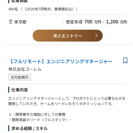
従業員数
アアップデート、セキュリティFIXなど」
・ビジネススケールに合わせたアップデートの検討提案「モニタリング改
【歓迎スキル】
480名
（（2026年7月時点、業務委託込））
善、コンテナ＆DBチューニング、セキュリティ向上、構成管理IaC改善な
・Multi Region、Multi Tenancy を前提としたインフラストラクチャーを実
ど」
現した実績
700
1,200
東京都
想定年収
万円
~
万円
・インフラコスト・運用コストの管理および最適化
・インフラストラクチャーで高可用性・リソース効率化を実現した実績
・Managed Service の特性を活かして、高可用性かつ生産性の高いアーキ
【開発チームについて】
テクチャを構築した実績
求人エントリー
・NotionによるKanban運用
・システムの自動化や、プロセスの体系化・効率化を実現した実績
・アジャイル思想に基づく小規模高頻度リリース
・Dev Ops、CI/CD、Monitoring、Alerting の方法論とテクノロジーに関す
・週次ふりかえり開催
る確かな知識
・異なるバックグラウンドを持ったグループに対して、技術レベルを合わ
【利用技術】
【フルリモート】エンジニアリングマネージャー
せたプレゼンテーションや技術的な提案を行った経験
・インフラプラットフォーム: Amazon Web Services
株式会社ゴーレム
・データベース: PostgreSQL
【求める人物像】
・ソースコード管理: GitHub
・主体的に行動し、自らの領域だけに囚われずプロダクトを俯瞰し常に改
在宅勤務可
・CI/CD: GitHub Actions
善に向けて取り組める方
・ドキュメント:Google Workspace / Notion
・新規システム開発・改修・運用・業務自動化等の技術的な挑戦に主体的
仕事内容
・チャット: Slack
に没頭、オーナーシップをもって取り組むことができるエンジニアの方
・タスク管理：Notion
エンジニアリングマネージャーとして、プロダクトにとって必要なものを
・AIやブロックチェーン等最新技術を積極的に学習して顧客オリエンテッ
開発していただき、チームをリードいただくのがミッションです。
ドなサービス構築に向け社内外のシステムに実装させたい方
・Mission「次世代によりよい世界を」に共感し、主体的かつ自由に企業カ
１：開発案件の増加に対しての業務
ルチャーをゼロから一緒に創りあげていきたい方
・開発実装のリード（フルスタック）
・案件のスムーズな運用（クライアントコミュニケーション）
求める経験 / スキル