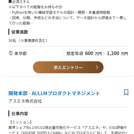
・どのデータを、どのような前提で利用するか
■必須スキル
・オフィスアプリケーション: Google Workspace
・何を評価指標とし、どの水準を目指すか
※以下すべての経験をお持ちの方
・モデルが業務上の価値を提供しているか
・Pythonを用いた機械学習モデルの設計・開発・本番運用経験
【利用ツール】
・本番環境で安定して利用・改善できる設計になっているか
・回帰、分類、予測などの手法について、データ設計から評価まで一貫し
・GitHub
・技術的な判断と検証結果が再現可能な形で残されているか
て行った経験
・CircleCI
・Git、Dockerなどを用いたチーム開発経験
従業員数
・Autify
▍業務内容
・Datadog
課題設定・技術検証
■歓迎スキル
30名
（※業務委託含む）
・Sentry
機械学習、ルールベース、既存機能などの解決手段の比較
・MLOps、CI/CD、モデル監視、再学習基盤の構築経験
・Logentries
技術的な仮説と検証計画の策定
・Amazon SageMakerを用いた開発・運用経験
600
1,200
東京都
想定年収
・Helpfeel
万円
~
万円
PoC、フィージビリティスタディの設計・実施
・テーブルデータに対する勾配ブースティング系モデルの開発経験
・Gyazo
プロダクト化に必要な精度、データ量、運用条件の整理
・自然言語処理、LLM、生成AIを用いたプロダクト開発経験
・RAG、Embedding、ベクトル検索を用いたシステム開発経験
求人エントリー
②データ分析・モデル開発
・大規模または複雑な業務データを扱った経験
建設関連データの構造、品質、欠損、偏りの分析
・API、バッチ、データパイプラインの設計・実装経験
学習データ、検証データ、評価方法の設計
・技術選定、設計レビュー、コードレビューの経験
特徴量設計、モデル選定、学習、評価
・建設、建築、不動産、サステナビリティ領域に関する知見
回帰、分類、予測、異常検知などのモデル開発
開発本部 - AI/LLMプロダクトマネジメント
自然言語処理、LLM、生成AIを活用した機能開発
■求める人物像
アスエネ株式会社
既存モデルや解析ロジックの精度・処理性能の改善
・機械学習を使うこと自体ではなく、業務課題を解決することに関心があ
る方
仕事内容
③プロダクトへの組み込み
・複雑なモデルを選ぶ前に、シンプルな解決方法も比較できる方
機械学習機能の要件定義・システム設計
・精度だけでなく、運用、保守、コスト、説明可能性を考えられる方
【ミッション】
バッチ処理、API、データパイプラインの設計・実装
・データや要件が整っていない状況でも、必要な前提を整理できる方
業界シェアNo.1のCO2排出量可視化サービス「アスエネ」や、ESG評価サ
AWS上の学習・推論環境の設計
・研究やPoCで終わらず、ユーザーが利用できる状態まで実装したい方
ービス「ASUENE SUPPLY CHAIN」などのプロダクトに対して、生成AIやLL