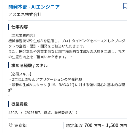
・不確実な状況で、自分で進路を切り拓くことに楽しさを感じる
や既存の深耕営業、マーケティング活動、新規事業など、幅広くご活躍の
開発本部 - AIエンジニア
・役割に縛られず、チームでスケールする仕組みをつくることに喜びを感
フィールドを拡張していただくことを期待しています。
じる
アスエネ株式会社
■ポジションの魅力
仕事内容
・日本のインフラを支える大手企業を相手に、社会的インパクトの大きな
事業に携われます。
【主な業務内容】
・真の顧客課題に寄り添った提案が可能で、チャーン率0%の実績がクラ
機械学習技術や生成AIを活用し、プロトタイピングをベースとしたプロダ
イアントの満足度を示しています。
クトの企画・設計・開発をご担当いただきます。
・世界最高峰のアルゴリズムエンジニアが在籍し、他社では実現できない
また、開発本部や営業本部など部門横断的な生成AIの活用を主導し、社内
高難易度の課題に挑めます。競合不在の「計画DX」領域で、唯一無二のポ
の生産性向上をご担当いただきます。
ジションを築いています。
・生成AIに関する技術情報のキャッチアップと社内共有
・拡大期の組織であるため、事業のコアに近い距離で意思決定に関わるこ
求める経験 / スキル
・生成AI アプリケーションを構築するためのフレームワークとコンポーネ
とができます。
ントの開発
【必須スキル】
・志向性に合わせて、幅広くご活躍のフィールドを拡張していただけま
・サードパーティ生成AI製品とアスエネプロダクト間の統合を開発および
・2年以上のWebアプリケーションの開発経験
す。
運用
・最新の生成AIスタック (LLM、RAGなど) に対する強い関心と基本的な理
・大手インフラ企業を顧客に持つ安定した事業基盤と、ベンチャーならで
・プロトタイピングと仮説検証を通じた新規サービス開発と改善基盤の整
解
はのスピード感を両立できます。
備
・完成されたプロダクトではなく、拡大期のAIプロダクトの成長を顧客フ
【歓迎スキル】
ロントとして共に作っていけます。
従業員数
【開発環境】
・オープンソースおよびクローズドソースLLMのプロンプト作成経験
・フレームワーク: Laravel, Express, Nest JS
・特にLLMとプロンプトエンジニアリングに関する最新の機械学習研究
■カルチャー/価値観
480名
（（2026年7月時点、業務委託込））
・開発言語: PHP, Python
・様々なタスクのLLMを評価するためのメトリクスを構築した経験がある
・価値に向かう
・インフラプラットフォーム: AWS, GCP
こと
・ドリームチーム
700
1,500
東京都
想定年収
万円
~
万円
・データベース: PostgreSQL
・AI関連の学位（学士以上）または同等の職務経験
・協奏的進化
・ソースコード管理: GitHub
・LLM（GPT-3, GPT-4など）を用いた開発経験