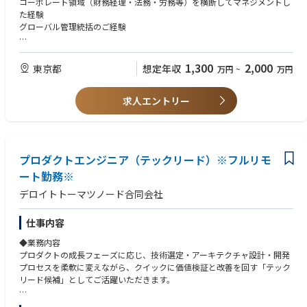
コーポレート領域（財務経理・法務・労務等）を横断してマネジメントし
るポジションです。
び横断マネジメント
た経験
・高難易度/大規模PJをリード
執行役員／現場責任者と連携した、実行可能性の高い管理体制の構築
グローバル管理統括のご経験
-億円規模/100人月超のプロジェクトなど、社会的インパクトの大きい案
資金調達・投資家対応（IR業務)
件に関与可能。
※本ポジションは“統括のみ”ではなく、必要に応じて自ら手を動かしなが
【歓迎スキル】
・組織成長を牽引するミッション
ら組織を作り上げるプレイングマネージャー型の役割を想定しています。
監査法人でのご経験、上場会社でのCFO経験
1,300
2,000
東京都
想定年収
-マネージャー層を束ね、次世代リーダー育成やチーム拡大にも寄与できる
万円
~
万円
※適性に応じて国内CFO業務の一部移管も視野に入れています。
環境です。
・多様な業界×技術領域へのアプローチ
求人エントリー
-通信/製造/金融/小売など多様なクライアントを対象に、DX構想/AI/クラ
ウドなど幅広いテーマを推進
プロダクトエンジニア（テックリード）※フルリモ
ート勤務※
デロイトトーマツノード合同会社
仕事内容
◆業務内容
プロダクトの成長フェーズに応じ、技術選定・アーキテクチャ設計・開発
プロセスを柔軟に変えながら、クイックに価値検証と改善を回す「テック
リード候補」としてご活躍いただきます。
具体的な業務：