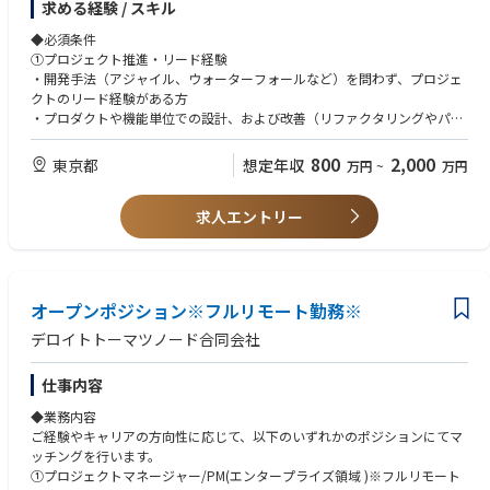
求める経験 / スキル
①開発実務・品質向上：
設計・開発（コーディング）に加え、コードレビュー、パフォーマンスチ
◆必須条件
ューニング等によるプロダクト品質の担保
①プロジェクト推進・リード経験
②チームマネジメント・育成：
・開発手法（アジャイル、ウォーターフォールなど）を問わず、プロジェ
タスク分解、実行計画の策定、進捗・品質管理、メンバーへの技術サポー
クトのリード経験がある方
トや教育
・プロダクトや機能単位での設計、および改善（リファクタリングやパフ
③開発環境の最適化：
ォーマンス向上など）に関与した経験
チーム運営の改善、開発環境の整備による開発効率の最大化
②上流工程・アーキテクチャの経験
800
2,000
東京都
想定年収
万円
~
万円
④ビジネスサイドとの連携：
要件定義、技術選定、アーキテクチャ設計の実務経験
プロダクトマネージャーやビジネスサイドのメンバーとコミュニケーショ
③Webアプリケーションの開発経験
ンを取り、適切な技術方針を策定
求人エントリー
・Webアプリケーション開発におけるリード経験（バックエンド、フロン
トエンドのどちらか強みがある領域での経験があれば可）
案件事例：※本求人だけではなくD.Nodeでの過去案件を一部記載させて
いただきます※
◆歓迎条件
・自動車業界クライアント向け：複数システムのデータを一元的に連携す
①先端技術・モダンな開発手法への知見
オープンポジション※フルリモート勤務※
るクラウドサービス基盤の設計
・AWSなどのクラウドを用いたサーバーレスアプリケーションの開発経験
・自動車業界クライアント向け：車両から発信される情報を集約、管理、
・マイクロサービス（Microservices）の実装経験
デロイトトーマツノード合同会社
活用するグローバル基盤構築
・生成AI（LLM等）を用いたシステムの開発経験
・自動車業界クライアント向け：車両から発信されるデータの蓄積と再利
・Web3関連の知識（ブロックチェーン等）
仕事内容
用のためのDB基盤構築
②チーム・組織のマネジメント経験
・電気通信事業クライアント向け：デジタルマーケティングシステムにお
・開発プロジェクトにおけるチームリードや、メンバーの育成・技術サポ
◆業務内容
けるAPIリアルタイム連携構築
ート経験
ご経験やキャリアの方向性に応じて、以下のいずれかのポジションにてマ
・小売業クライアント向け：オンプレミスのクラウド移行
③大規模・高難度なシステムの経験
ッチングを行います。
・電気ガス事業クライアント向け：生成AIアプリケーション（RAG/AIエー
・大規模システムや、高可用性（止まらないシステム）が求められる環境
①プロジェクトマネージャー/PM(エンタープライズ領域 )※フルリモート
ジェント）のプロトタイプ、本番開発におけるRAGチューニング・評価な