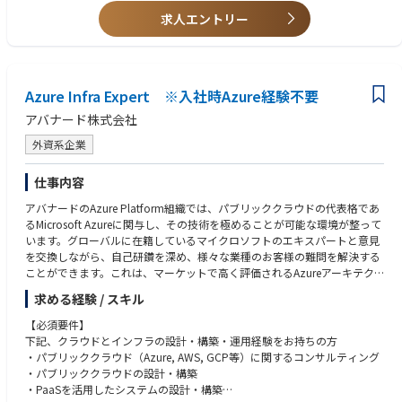
上記の3つのバリューを大切にし、長期・高難度・不確実な課題に立ち向
・プロジェクト管理 / 情報共有ツール：Notion
かうために、価値観に基づく組織であることを重視しています。
求人エントリー
【求める人物像】
・主体的に行動し、自らの領域だけに囚われずプロダクトを俯瞰し常に改
善に向けて取り組める方
・新規システム開発・改修・運用・業務自動化等の技術的な挑戦に主体的
Azure Infra Expert ※入社時Azure経験不要
に没頭、オーナーシップをもって取り組むことができるエンジニアの方
・AIやブロックチェーン等最新技術を積極的に学習して顧客オリエンテッ
アバナード株式会社
ドなサービス構築に向け社内外のシステムに実装させたい方
・Mission「次世代によりよい世界を」に共感し、主体的かつ自由に企業カ
外資系企業
ルチャーをゼロから一緒に創りあげていきたい方
仕事内容
アバナードのAzure Platform組織では、パブリッククラウドの代表格であ
るMicrosoft Azureに関与し、その技術を極めることが可能な環境が整って
います。グローバルに在籍しているマイクロソフトのエキスパートと意見
を交換しながら、自己研鑽を深め、様々な業種のお客様の難問を解決する
ことができます。これは、マーケットで高く評価されるAzureアーキテク
トとしてのキャリアを築くための絶好のポジションです。これまでにAzur
求める経験 / スキル
e以外のクラウド（AWS、GCP等）を主に経験された方も、既存の知識を
活かしながら新たな挑戦をすることが可能です。
【必須要件】
下記、クラウドとインフラの設計・構築・運用経験をお持ちの方
【具体的な業務内容】
・パブリッククラウド（Azure, AWS, GCP等）に関するコンサルティング
・Microsoft Azureを活用したクラウドシステムの提案から設計、構築、導
・パブリッククラウドの設計・構築
入までを含めた、各種プロジェクトへの参加
・PaaSを活用したシステムの設計・構築
・リードまたはサブリードとして、プロジェクト管理に携わる（プロジェ