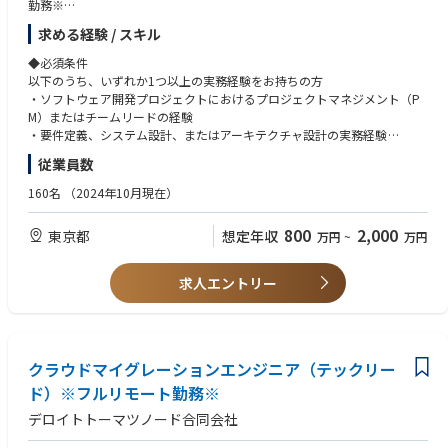
での開発・運用保守の経験
勤務※
ど対応
②プロジェクトマネージャー/PM(AI、データ基盤領域)※フルリモート勤務
求める経験 / スキル
・デジタル通貨のパイロット実験のアドバイザリー
※
③プロダクトエンジニア（テックリード）※フルリモート勤務※
◆必須条件
◆取り扱うソリューション
④AI・データ基盤領域プロダクトエンジニア（テックリード）※フルリモ
以下のうち、いずれか1つ以上の実務経験をお持ちの方
ビジネスのスピードに合わせ、モダンな開発環境を採用しています。
ート勤務※
・ソフトウェア開発プロジェクトにおけるプロジェクトマネジメント（P
開発手法： アジャイル（スクラム開発）
⑤クラウドマイグレーションエンジニア（テックリード）※フルリモート
M）またはチームリードの経験
※クライアントや案件属性によって変更あり。
勤務※
・要件定義、システム設計、またはアーキテクチャ設計の実務経験
⑥システムアーキテクト（テックリード）※フルリモート勤務※
・パブリッククラウド（AWS、Azure、Google Cloudのいずれか）を用い
Cloud:
従業員数
たインフラの設計・構築・運用経験
・AWS,Azure,Google Cloud,OCI
◆案件事例：※本求人だけではなくD.Nodeでの過去案件を一部記載させ
・オープン系言語（Java、Python、TypeScript、PHPなど）を用いたWe
160名
（2024年10月現在）
ていただきます※
bアプリケーションの開発・設計経験
AI/ML:
・自動車業界クライアント向け：複数システムのデータを一元的に連携す
・開発手法（アジャイル開発またはウォーターフォール開発）を用いたプ
・AWS Bedrock,SageMaker,Knowledge Base for Amazon Bedrock etc
800
2,000
東京都
想定年収
万円
~
万円
るクラウドサービス基盤の設計
ロジェクトへの参画経験
・Azure AI Foundry,OpenAI Service,Machine Learning,AI Search, Prompt
・自動車業界クライアント向け：車両から発信される情報を集約、管理、
Flow etc
活用するグローバル基盤構築
求人エントリー
・Google Cloud Vertex AI,Agent Engine,Vertex AI Search,Gemini Enterpris
・自動車業界クライアント向け：車両から発信されるデータの蓄積と再利
e etc
用のためのDB基盤構築
・NVIDIA NIM,NeMo,Omniverse,Databricks - Agent Bricks
・電気通信事業クライアント向け：デジタルマーケティングシステムにお
けるAPIリアルタイム連携構築
データ基盤/活用：
・小売業クライアント向け：オンプレミスのクラウド移行
クラウドマイグレーションエンジニア（テックリー
・AWS Redshift / Athena,Glue,Kinesis Data Analytics,EMR,Kinesis + SNS/S
・電気ガス事業クライアント向け：生成AIアプリケーション（RAG/AIエー
ド）※フルリモート勤務※
QS,Glue Studio etc
ジェント）のプロトタイプ、本番開発におけるRAGチューニング・評価な
・Azure Synapse Analytics,Data Factory,Synapse Pipelines,HDInsight,Eve
デロイトトーマツノード合同会社
ど対応
nt Hubs,Data Factory etc
・デジタル通貨のパイロット実験のアドバイザリー
・Google Cloud BigQuery,Pub/Sub,★Dataplex,Dataflow etc