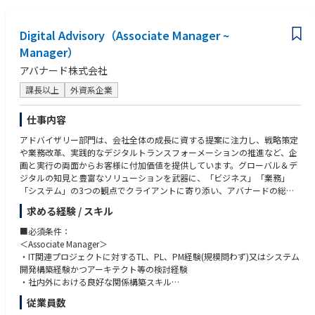
けられる仲間が必要です。
UiPathでエージェンティックオートメーションを実現し、共に社会を変革
しましょう。
■"Agentic(エージェンティック）"の最先端で一緒に働いてみませんか？
Digital Advisory（Associate Manager ~
■
Manager）
アバナード株式会社
UiPathは、エンドツーエンドの業務自動化を通じて、これまで日本企業の
効率化と変革を支えてきました。
課長以上
外資系企業
今、我々が注力しているのは「エージェンティックオートメーション」。
AIエージェント、RPAのロボット、
仕事内容
人を連携させて、企業全体の業務を安全かつ安定的に自動化することで
す。
アドバイザリー部門は、会社全体の成長に資する提案に注力し、戦略策定
や業務改革、実践的なデジタルトランスフォーメーションの推進など、企
UiPath株式会社は本社直下のリージョンに昇格し、日本を最重要拠点と位
画と実行の両面からお客様に付加価値を提供しています。グローバル＆デ
置づける戦略のもと、
ジタルの知見と豊富なソリューションを武器に、「ビジネス」「業務」
日本から世界へソリューションを発信することを目指しています。
「システム」の3つの観点でクライアントに寄り添い、アバナードの総合
UiPathは、好奇心旺盛で、自ら進んで動けるフットワークの軽い人材を求
力でお客様の成長に大きく貢献します。
めています。
求める経験 / スキル
ビジネスのスピードや変化を喜びとし、互いを思いやり、ともに成長し続
コンサルタントとして、当社の持つ最先端のデジタル領域の知識・技術・
■必須条件：
けられる仲間が必要です。
経験を掛け合わせ、クライアントに対し斬新かつ最適な提案や解決方法を
＜Associate Manager＞
UiPathでエージェンティックオートメーションを実現し、共に社会を変革
提示し、さらには新しいマーケットやビジネスの創出までをサポートして
・IT関連プロジェクトに対するTL、PL、PM経験(規模問わず)又はシステム
しましょう。
頂きます。ビジネスとテクノロジー双方においての知見が必要とされるた
開発構築経験かつアーキテクト等の検討経験
め、大きな裁量を持ちながら更なる成長ができる環境です。
・社内外における良好な関係構築スキル
・クライアントフェイシング経験
従業員数
■具体的な業務内容：
・SIer／コンサルファーム／事業会社での一通りのプロジェクト遂行経験