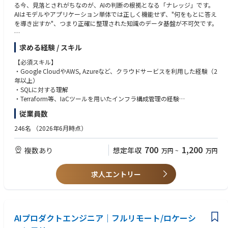
る今、見落とされがちなのが、AIの判断の根拠となる「ナレッジ」です。
・既存エンジニアとの開発を通してのコミュニケーション
られる方や、そういった環境に挑戦していきたいという方を求めておりま
AIはモデルやアプリケーション単体では正しく機能せず、"何をもとに答え
す。
を導き出すか"、つまり正確に整理された知識のデータ基盤が不可欠です。
■Step2 主にお任せしたい業務
・開発の要件検討と設計
Helpfeelは、この「AIナレッジデータ」を支えるAIナレッジ基盤（AIナレッ
・日々のコードレビューと参加エンジニアへのアドバイス
求める経験 / スキル
ジデータプラットフォーム）を展開するSaaS企業です。企業や自治体、医
・チームの生産性向上のための開発フロー改善
療機関、教育機関など、幅広い企業や組織のAI活用を支える"情報インフ
【必須スキル】
ラ"の構築を支援するプロダクトの開発・提供を行っています。
■Step3 適性に合わせて将来お任せしたい業務
・Google CloudやAWS, Azureなど、クラウドサービスを利用した経験（2
・Step2に加えて技術選定および刷新
年以上）
Helpfeelを代表するプロダクトの「Helpfeel」は、iPhoneの日本語入力シ
・プロジェクトマネジメント
・SQLに対する理解
ステムを開発した弊社テクニカルフェロー・増井俊之が発明した「意図予
・Terraform等、IaCツールを用いたインフラ構成管理の経験
測検索」技術（特許取得済）をコアにしています。 現在はこの技術に加
▍組織体制
・データパイプラインの構築・運用経験
従業員数
え、生成AIやナレッジ活用の進化に対応する最先端の研究・プロダクト開
エンジニア部門：7名（業務委託含む）
・Linux環境でのオペレーション、シェルスクリプトの活用経験
発を進めており、企業のAI活用基盤としてさらなる進化を続けています。
・マネジメント：1名
246名
（2026年6月時点）
・フルスタックエンジニア：4名
【歓迎スキル】
※特許番号 第7112155号、第7112156号
・フロントエンド：1名
・Google Cloud Platformを利用した経験
700
1,200
複数あり
想定年収
万円
~
万円
・インフラ：1名
・Apache Airflowの運用経験
プロダクトの成功のためには、データに基づく意思決定支援の仕組みが必
・SRE的な視点でのシステム運用改善経験（可観測性の向上、障害対応の
要です。Helpfeelの導入により実際に成果が向上していることを証明する
▍開発体制
効率化、トイルの削減等）
求人エントリー
ため、あるいはデータの活用そのものを競争優位性に繋げるためには、信
■エンジニアに負担の少ない開発進行
・BigQueryやSnowflakeなど、SQLをベースにしたデータウェアハウスの
頼でき、スケーラブルに利用可能であり、拡張可能性の高いデータ分析基
・オーナーとマネージャーとエンジニアの双方向で状況を確認し、エンジ
運用経験
盤が必要です。
ニアに無理のないスケジュールを組んでいます。
・Claude CodeやDevinなど、AIによる開発補助ツールを活用し、業務を効
当ポジションでは、Helpfeelのデータエンジニアとして、ニーズに沿った
・プロダクトファーストですがチームの状況を踏まえたハンドリングでエ
率化した経験
データ収集を行うため、社内・社外のユーザーとの対話を通じて要件を設
ンジニアは開発に専念できる環境です。
AIプロダクトエンジニア｜フルリモート/ロケーシ
計し、信頼のある形でデータを収集する仕組みを作るデータエンジニア業