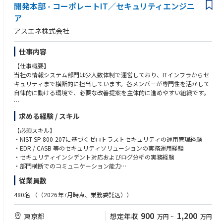
な技術スタックを採用し、全てのプロジェクトを自社内製で進めていま
開発本部 - コーポレートIT／セキュリティエンジニ
【求める人物像・ソフトスキル】
す。
ア
・税務知識の習得に意欲があり、既成概念にとらわれない柔軟な視野を持
金融IT未経験者も多く、既存の枠組みにとらわれない柔軟な発想で、ミッ
つ方
ションくりてぃっかるかつ、使い勝手の良いシステムを構築しています。
アスエネ株式会社
・業務遂行に責任感を持ちイニチアチブを取れる方
・リスクを取って経験のないことに挑戦しようとする姿勢（能動的にアク
＜事業領域＞
仕事内容
ションを取ることができる）のある方
▼保険領域：『Inspire』など
・周囲のメンバーを上手に巻き込み、内外関係者と良好な関係を構築しな
https://note.com/k_kawabata/n/ne8bbeb2baa6a
【仕事概要】
がら協働する力(チームワーカーであること)のある方
▼証券領域：『BaaS』『DWM』など
当社の情報システム部門は少人数体制で運営しており、ITインフラからセ
・仕事に情熱を持ち自ら成長したいと考えている方
https://smartplus-sec.com/product/baas
キュリティまで横断的に担当しています。各メンバーが専門性を活かして
・社内外関係者と積極的にコミュニケーションができ、フットワークが軽
▼クレジット領域：『Crest』など
自律的に動ける環境で、必要な改善提案を主体的に進めやすい組織です。
い方
https://finatext.com/domain/credit
・誠実さ（他者から信頼を得られる態度、行動がとれること）な方
本ポジションでは、ゼロトラストセキュリティモデルに準じ、全社のセキ
求める経験 / スキル
＜導入企業＞
ュリティレベルを継続的に高める役割を担っていただきます。
▼保険・銀行領域
【必須スキル】
- [あいおいニッセイ同和損害保険株式会社](https://finatext.com/news/20
現行のセキュリティ基盤の管理・運用を中核に、将来的なセキュリティイ
・NIST SP 800-207に基づくゼロトラストセキュリティの運用管理経験
210119/)
ベントの可視化・相関分析を見据えたログ戦略を設計し、監視体制の高度
・EDR / CASB 等のセキュリティソリューションの実務運用経験
- [株式会社エポス少額短期保険](https://finatext.com/news/20210513/)
化を中長期的にリードしていただくことを期待しています。
・セキュリティインシデント対応およびログ分析の実務経験
- [ニッセイプラス少額短期保険株式会社](https://finatext.com/news/2022
また、ISMSやSOC2などの社内セキュリティ基準と整合した形で、成長す
・部門横断でのコミュニケーション能力
0405/)
る事業を安全に支えるガバナンス体制の強化にも関与いただきます。
- [エムエスティ保険サービス株式会社](https://finatext.com/news/20211
従業員数
【歓迎スキル】
027/)
【具体的な業務内容】
・IDaaS を前提としたアクセス制御設計・運用経験
480名
（（2026年7月時点、業務委託込））
- [三井住友海上火災保険株式会社](https://finatext.com/news/20221028/)
ゼロトラストセキュリティモデルを前提とし、ID・デバイス・アプリおよ
・セキュリティ運用の自動化・効率化に関する経験
- [株式会社三菱UFJ銀行](https://finatext.com/news/20221101/)
びログ情報を判断材料としたアクセス制御・監視の運用モデルのもと、以
・ISMS（ISO/IEC 27001）や SOC2 等のセキュリティフレームワーク・認
900
1,200
東京都
- [共栄火災海上保険株式会社](https://finatext.com/news/20230201/)
想定年収
万円
~
万円
下の業務を担当いただきます。
証対応の経験