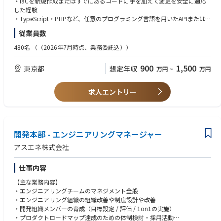
・IaCを新規作成またはすでにあるコードに手を加えて変更を安全に適応
・調達仕様書対応支援
・プロダクト開発に伴う、インフラ要件定義～設計開発
した経験
・構想策定・案件企画
・ビルドデプロイ基盤の設計構築・改善
・TypeScript・PHPなど、任意のプログラミング言語を用いたAPIまたはW
・案件立上げ支援
・プロダクトの維持メンテナンス「モニタリング設計・運用、ソフトウェ
ebアプリケーションの開発・運用した経験
従業員数
アアップデート、セキュリティFIXなど」
・RDBMSもしくはNoSQLでのデータモデル設計、運用した経験
【アバナードで働くことの魅力】
・ビジネススケールに合わせたアップデートの検討提案「モニタリング改
・複数人でのプロダクト開発した経験
・マイクロソフトテクノロジーを活用したソリューションを展開するリー
480名
（（2026年7月時点、業務委託込））
善、コンテナ＆DBチューニング、セキュリティ向上、構成管理IaC改善な
ディングカンパニーで働くこと
ど」
【歓迎スキル】
・19度目のマイクロソフト グローバル SI パートナー アワードを受賞（20
900
1,500
東京都
想定年収
万円
~
万円
・インフラコスト・運用コストの管理および最適化
・アプリケーションパフォーマンスの計測と可視化
24年）
・データベースの運用経験（パフォーマンスチューニングやクエリ最適化
・充実したトレーニングプログラム（年間80時間以上、認定資格取得への
【開発チームについて】
など）
支援）
求人エントリー
・NotionによるKanban運用
・アラート対応やバージョンアップ等に対する改善活動
・テクノロジーやスキル向上のための豊富なグローバルリソースの活用
・アジャイル思想に基づく小規模高頻度リリース
・全ての社員のキャリアを支援するキャリアアドバイザー制度
・週次ふりかえり開催
【求める人物像】
・風通しが良く、チームワークで仕事を進められる環境
・主体的に行動し、自らの領域だけに囚われずプロダクトを俯瞰し常に改
【利用技術】
開発本部 - エンジニアリングマネージャー
善に向けて取り組める方
＊＊
・インフラプラットフォーム: Amazon Web Services
・新規システム開発・改修・運用・業務自動化等の技術的な挑戦に主体的
アスエネ株式会社
・データベース: PostgreSQL
に没頭、オーナーシップをもって取り組むことができるエンジニアの方
アバナードには、あなたがお持ちの優れた知見を遺憾なく発揮できる環境
・ソースコード管理: GitHub
・AIやブロックチェーン等最新技術を積極的に学習して顧客オリエンテッ
だけではなく、先進的な技術を活用した新たな経験やテクノロジーに対す
仕事内容
・CI/CD: GitHub Actions
ドなサービス構築に向け社内外のシステムに実装させたい方
る強い情熱を満たすことができるトレーニングプログラムなど、プロフェ
・ドキュメント:Google Workspace / Notion
・Mission「次世代によりよい世界を」に共感し、主体的かつ自由に企業カ
ッショナルとしての更なる成長を遂げることができる数多くの機会が存在
【主な業務内容】
・チャット: Slack
ルチャーをゼロから一緒に創りあげていきたい方
します。
・エンジニアリングチームのマネジメント全般
・タスク管理：Notion
・エンジニアリング組織の組織改善や制度設計や改善
アバナードは、インクルージョン＆ダイバーシティ（I&D）の文化の醸成
・開発組織メンバーの育成（目標設定 / 評価 / 1on1の実施）
に力を注ぎ、この多様性を通じて、革新性や創造性を培い、クライアント
・プロダクトロードマップ達成のための体制検討・採用活動