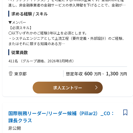
進し、非金融事業者の金融サービスの参入障壁を下げることで、金融がも
っと暮らしに寄り添う世の中の実現を目指しています。
求める経験 / スキル
金融サービスのあるべき姿をユーザー視点から見直し、パートナー事業者
▼メンバー
と共に新しい金融サービスを開発する「株式会社Finatext」、オルタナテ
【必須スキル】
ィブデータ解析サービスの「株式会社ナウキャスト」、証券ビジネスプラ
〇以下いずれかのご経験3年以上を必須とします。
ットフォームを提供する「株式会社スマートプラス」、次世代型デジタル
・システムエンジニアとして上流工程（要件定義・外部設計）のご経験、
保険の「スマートプラス少額短期保険株式会社」といった事業会社を擁し
またはそれに類する知識のある方
ており、多様な事業に携われる機会がございます。
・受託案件における顧客とのコミュニケーション経験（レベル不問）
従業員数
・プロジェクトのタスク管理経験（PJ規模不問）
<EntranceBook>
411名
（グループ連結、2026年3月時点）
https://finatext.notion.site/Entrancebook-for-PM-6810b3f93c9547df84f
【歓迎スキル】
5e7a4ca02745f
〇事業ドメインごとに求める要件が異なります。必須要件に加えて以下い
600
1,300
東京都
想定年収
万円
~
万円
ずれかを満たしている方を歓迎します。
■業務の概要
・PjMまたはリーダーの経験
証券プラットフォームのBaaSおよび保険プラットフォームであるInspire
・エンジニアメンバーまたはPL、PMとしてWeb系開発環境のプロジェク
求人エントリー
を活用したサービス構築や、スクラッチからの新規サービス開発を行いま
トに携わったご経験（大規模システムやミッションクリティカルなシステ
す。
ムの初期構築、運用経験尚可）
グループのミッションを体現し、独自性や革新性を追求するサービス構築
・銀行・証券、保険会社等での金融業界のご経験（必須要件を満たした上
や、既存システムからの大規模移行プロジェクトもあります。
で）
これらをモダンなクラウド環境で構築し、DevOpsやSREの知見を持つ開発
国際税務リーダー/リーダー候補（Pillar2）_CO：
・サービス企画、サービス設計のご経験
チームと共にプロジェクトの推進およびマネジメントを担当していただき
・AWS、Google Cloud、Azure等のクラウドでの開発経験
課長クラス
ます。
・オフショア開発のご経験
非公開
また、弊社のユニークな点として、サービス提供者でありながら、パート