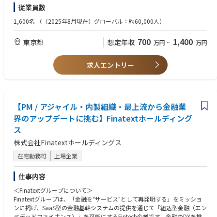
・オンプレミスまたはプライベートクラウド環境のインフラの設計・構築
従業員数
クトによる）
等
・ITコンサルティングの提供（お客様の課題をヒアリングし、企画提案か
1,600名
（（2025年8月現在）グローバル：約60,000人）
ら運用まで一貫して対応）
プロジェクト管理、チーム管理経験（目安：合計1-3年程度）
目的に沿った資料の作成、プレゼンテーション経験
700
1,400
東京都
想定年収
万円
~
万円
【アバナードで働くことの魅力 】
ビジネスレベルの日本語（JLPT:N1目安）
・マイクロソフトテクノロジーを活用したソリューションを展開するリー
ディングカンパニーで働くこと
【歓迎要件】
求人エントリー
・19度目のマイクロソフト グローバル SI パートナー アワードを受賞（20
・PMO、ITコンサルティング経験
24年）
・IaC、認証基盤、クラウド運用関連の技術経験
・充実したトレーニングプログラム（年間80時間以上、認定資格取得への
・メインフレームモダナイゼーションや生成AIに関連するシステムインテ
支援）
グレーションの経験
・テクノロジーやスキル向上のための豊富なグローバルリソースの活用
【PM / アジャイル・内製組織・最上流から金融業
・プロジェクトの新規獲得、立ち上げ経験
・全ての社員のキャリアを支援するキャリアアドバイザー制度
・マイクロソフト認定資格、IPA情報処理技術者等の技術資格
界のアップデートに挑む】Finatextホールディング
・風通しが良く、チームワークで仕事を進められる環境
・業務での英語によるコミュニケーション
ス
株式会社Finatextホールディングス
在宅勤務可
上場企業
仕事内容
＜Finatextグループについて＞
Finatextグループは、「金融を"サービス"として再発明する」をミッショ
ンに掲げ、SaaS型の金融基幹システムの提供を通じて「組込型金融（エン
ベデッドファイナンス）」を可能にするFintech企業です。金融のDXを推