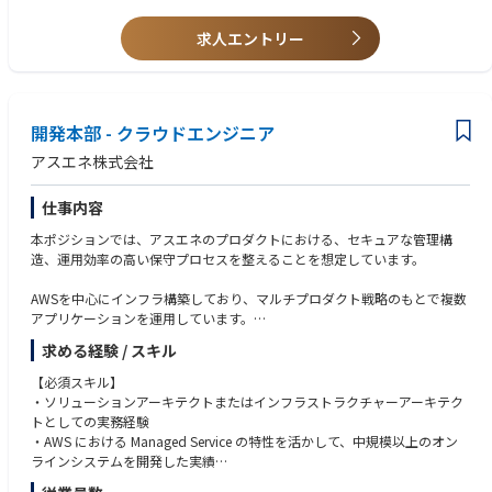
- [東京海上日動火災保険株式会社](https://finatext.com/news/20230508/)
・EDRおよびCASBのポリシー設計、運用、監視、チューニング
【求める人物像】
求人エントリー
- ポリシー設計、アラート対応、例外管理、継続的な運用改善
・アスエネのMVVに共感できる方
・セキュリティインシデント対応およびログ分析
・主体的に行動し、自らの領域だけにとらわれず常に改善に向けて取り組
- セキュリティアラートの分析、インシデント対応〜再発防止策の検討
める方
・社内セキュリティ施策との連携
・目標達成意欲が高く結果にこだわれる方
- ISMS・SOC2等のセキュリティ基準を踏まえた運用設計・改善への関与
開発本部 - クラウドエンジニア
・ゼロトラストの思想を理解し、運用・改善を回せる方
・新たなセキュリティ技術・ソリューションの調査および導入検討
・技術と運用の両面から、実効性のあるセキュリティ施策を考えられる方
アスエネ株式会社
- セキュリティアーキテクチャの継続的な強化
・新しい技術や脅威動向に対して継続的に学び続けられる方
仕事内容
本ポジションでは、アスエネのプロダクトにおける、セキュアな管理構
造、運用効率の高い保守プロセスを整えることを想定しています。
AWSを中心にインフラ構築しており、マルチプロダクト戦略のもとで複数
アプリケーションを運用しています。
求める経験 / スキル
アジャイル開発を進めるアプリケーション開発チームとの協力を交えて、
インフラ関連の対応を進めます。
【必須スキル】
・ソリューションアーキテクトまたはインフラストラクチャーアーキテク
【具体的な業務】
トとしての実務経験
・プロダクト開発に伴う、インフラ要件定義～設計開発
・AWS における Managed Service の特性を活かして、中規模以上のオン
・ビルドデプロイ基盤の設計構築・改善
ラインシステムを開発した実績
・プロダクトの維持メンテナンス「モニタリング設計・運用、ソフトウェ
・日本語（流暢レベル）