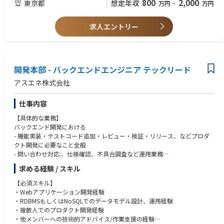
800
2,000
③テックリードとして「技術」と「組織」を育てる面白さ：
東京都
想定年収
万円
~
万円
AI/ML:
・Python,Java,TypeScript,Node.js
-ヘルスケア領域における法令に関する知識
プロダクトの成長に合わせた柔軟な技術選定やアーキテクチャ設計に裁量
具体的な業務：
・AWS Bedrock,SageMaker,Knowledge Base for Amazon Bedrock etc
・Flask,FastAPI,SpringBoot,React,Next.js,Vue.js,Nuxt.js
を持てるほか、チームビルディングやメンバー育成、開発環境の整備な
①クラウド採用計画の策定と最上流の提案（最上流）：
・Azure AI Foundry,OpenAI Service,Machine Learning,AI Search, Prompt
・LangChain/LangGraph,MLflow
■期待していること
求人エントリー
ど、組織づくりにも深く関わることができます。
・顧客の経営・ビジネス戦略を理解し、テクノロジー観点での課題ヒアリ
Flow etc
・★MicrosoftAgentFramework,★SemanticKernel,AutoGen
-高いコミュニケーション力、論理的思考力を持ち専門技術をわかりやす
ング、課題抽出、およびクラウド・アプリケーション刷新に向けたロード
・Google Cloud Vertex AI,Agent Engine,Vertex AI Search,Gemini Enterpris
・★MCP,★MCPPythonSDK,★FastMCP,★ROS2
い言葉で説明できること
◆キャリアについて
マップ策定
e etc
・★A2A,★AP2
-能動的に活動できること
D.Nodeでは、メンバーの志向性や強みに応じてキャリアを描くことが可
・高度な専門技術をクライアント（経営層・IT部門）へ説明・提案（効果
・NVIDIA NIM,NeMo,Omniverse,Databricks - Agent Bricks
-クライアントに対する効果的なプレゼンテーションができること
能です。
的なプレゼンテーションの実施）
開発本部 - バックエンドエンジニア テックリード
laC/CI：
-技術を統括しメンバーを率いるリーダーシップ力をお持ちなこと
①スペシャリスト
②ハイトランザクション・ミッションクリティカルなシステム設計：
データ基盤/活用：
・Terraform,CloudFormation,Ansible
アスエネ株式会社
特定の技術領域（クラウド、生成AI、アーキテクチャなど）で高い専門性
・大規模かつ大量のデータ処理が走る環境において、リアルタイム性、信
・AWS Redshift / Athena,Glue,Kinesis Data Analytics,EMR,Kinesis + SNS/S
・GitHubActions,AWSCodePipeline,AzureDevOps,Jenkins
を発揮し、プロダクト開発（PD）や社内のコア技術を牽引します。
頼性、拡張性（スケーラビリティ）、保守性に優れた最適なシステムアー
QS,Glue Studio etc
②デリバリ/プレイングマネージャー
仕事内容
キテクチャのデザイン
・Azure Synapse Analytics,Data Factory,Synapse Pipelines,HDInsight,Eve
AIツール：
・大規模プロジェクトにおいて、マネジメントに専任しチームをデリバリ
・AWS / Azure / Google Cloud などの特性を見極めたマルチクラウド/ハ
nt Hubs,Data Factory etc
・MSCopilotStudio,M365Copilot,ChatBot(ChatGPTライク)
【具体的な業務】
ーします。
イブリッドクラウドのグランドデザイン
・Google Cloud BigQuery,Pub/Sub,★Dataplex,Dataflow etc
・GitHubCopilot,★Devin,★v0
バックエンド開発における
・中〜大規模プロジェクトにおいて、開発とマネジメントをバランスよく
③クラウド運用の最適化・ガバナンス策定
・Databricks,Snowflake
- 機能実装・テストコード追加・レビュー・検証・リリース、などプロダ
兼任しながら、柔軟性の高いチームをデリバリーします。
・クラウド移行後を見据えた、運用コスト（FinOps）の適正化、およびエ
AIロボティクス：
クト開発に必要なこと全般
ンタープライズ環境における高度なセキュリティ・ガバナンス設計
ローコード/ノーコード：
・★SLAM,★Navigation,★強化学習・模倣学習・ロボット言語モデル
- 問い合わせ対応:、仕様確認、不具合調査など運用業務
※上記の経験を経て、さらに柔軟かつスケールの大きなキャリアを描くこ
・Power Automate /Power Apps,UiPath,Blueprism,AutomationAnywher
- DBのテーブル設計やパフォーマンス改善
とが可能です。
案件事例：※本求人だけではなくD.Nodeでの過去案件を一部記載させて
e
データベース：
求める経験 / スキル
- 監視業務含むシステム信頼性向上
③エバンジェリスト
いただきます※
・Dify,Gemini Enterprise,MS Copilot Studio
・各種RDS,NoSQL,★NewSQL,VectorDB,★GraphDB
- プロダクトマネージャーやデザイナーと協働し仕様検討
・社内だけでなく、社外の技術コミュニティや業界内でも高い影響力・知
【必須スキル】
・自動車業界クライアント向け：複数システムのデータを一元的に連携す
- 中長期を見据えた技術戦略の立案や実行
名度（エミネンス）を持ち、SMEロールを担います。
・Webアプリケーション開発経験
るクラウドサービス基盤の設計
EMTech：
監視/評価/セキュリティ：
- 他メンバーへの技術的アドバイス/作業支援 など
④シニアマネージャー
・RDBMSもしくはNoSQLでのデータモデル設計、運用経験
・自動車業界クライアント向け：車両から発信される情報を集約、管理、
・★量子コンピュータ,★Physical AI - Robotics,★Web4
・★Langfuse,★RAGAS,★RAGChecker,★mlFlow,★Datadog,Snyk
・複数案件を全体統括し、プロジェクト全体の収益性（P&L）の責任や、
・複数人でのプロダクト開発経験
活用するグローバル基盤構築
【開発チームについて】
次なる投資（新規事業や大規模案件）の獲得までを含めた、ビジネスプロ
・他メンバーへの技術的アドバイス/作業支援の経験
・自動車業界クライアント向け：車両から発信されるデータの蓄積と再利
プログラミング言語/FW：
※1 ★印以外：D.Nodeに組織としてノウハウがあるもの