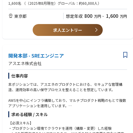
＜Associate Manager＞
（顧客課題ヒアリング、データ分析、打ち手の検討、ドキュメント作成）
1,600名
（（2025年8月現在）グローバル：約60,000人）
・提案活動のサポート（市場調査・提案書作成等）
・プロジェクトマネージャーの代理として、チームマネジメント、作成物
・プロジェクトにおける資料作成
の品質管理、メンバー育成の経験
800
1,600
東京都
想定年収
万円
~
万円
・プロジェクトにおけるミーティング等のファシリテーション
・ビジネスレベルの日本語 （JLPT: N1程度）
・プロジェクトKPI達成に向けた、クライアントまたは関係者等の調整
・クライアントとの関係構築（現場リーダーとして、案件の継続に向けた
＜Manager＞
求人エントリー
主体的な活動）
・ITプロジェクトにおけるPMO/PM/PLいずれかの経験
・お客様の課題やリスクの明確化
・システム開発ライフサイクル全般の理解（要件定義～運用移行）
・識別された課題やリスクに対応するためのソリューションの検討・評価
・進捗・課題・リスク・品質管理の実務経験
・ソリューション導入のためのロードマップの検討、お客様への提案
・発注者・ベンダー双方との調整力、交渉力、ドキュメンテーション力
・ステークホルダーとの共通理解の構築、報告業務
開発本部 - SREエンジニア
・デリバリーに関わる課題やリスク対応
アスエネ株式会社
・デリバリー計画の具体化と進捗管理及びコスト管理
・プロジェクトメンバーの業務管理
仕事内容
＜Manager＞
本ポジションでは、アスエネのプロダクトにおける、セキュアな管理構
● デリバリー中心型
造、運用効率の高い保守プロセスを整えることを想定しています。
・プロジェクト統制
・課題・リスク管理
AWSを中心にインフラ構築しており、マルチプロダクト戦略のもとで複数
・品質管理・テスト支援
アプリケーションを運用しています。
・移行・運用立上げ支援
・会議体運営・調整
求める経験 / スキル
アジャイル開発を進めるアプリケーション開発チームとの協力を交えて、
・発注者・ベンダー間の調整・合意形成のファシリテーション
インフラ関連の対応を進めます。
【必須スキル】
・プロダクション環境でクラウドを運用（構築・変更）した経験
● 提案中心型
【具体的な業務】