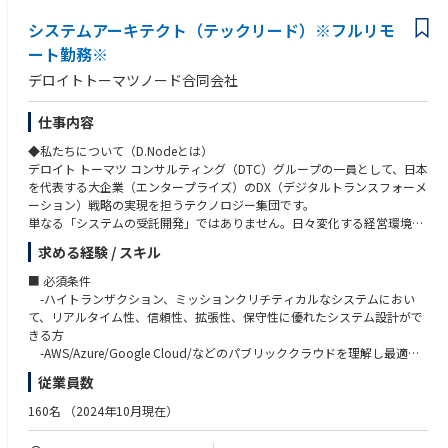
・GitHubCopilot,★Devin,★v0
AI/ML:
・COBOL言語、またはIBM z/OSに関する知識や経験（メインフレームか
案件事例：※本求人だけではなくD.Nodeでの過去案件を一部記載させて
・AWS Bedrock,SageMaker,Knowledge Base for Amazon Bedrock etc
システムアーキテクト（テックリード）※フルリモ
らの脱却案件で活かせます）
AIロボティクス：
いただきます※
・Azure AI Foundry,OpenAI Service,Machine Learning,AI Search, Prompt
②データ・モダンテクノロジーの経験
ート勤務※
・★SLAM,★Navigation,★強化学習・模倣学習・ロボット言語モデル
・自動車業界クライアント向け：複数システムのデータを一元的に連携す
Flow etc
・DBMSを用いたデータベースの設計・運用経験
デロイトトーマツノード合同会社
るクラウドサービス基盤の設計
・Google Cloud Vertex AI,Agent Engine,Vertex AI Search,Gemini Enterpris
・マイクロサービスアーキテクチャ、またはサーバーレスアーキテクチャ
データベース：
・自動車業界クライアント向け：車両から発信される情報を集約、管理、
e etc
に関する知識・経験
・各種RDS,NoSQL,★NewSQL,VectorDB,★GraphDB
活用するグローバル基盤構築
・NVIDIA NIM,NeMo,Omniverse,Databricks - Agent Bricks
・Docker / Kubernetesによるコンテナ技術の知識・経験
仕事内容
・自動車業界クライアント向け：車両から発信されるデータの蓄積と再利
・CI/CDパイプラインの設計、構築、運用経験（DevOpsの推進）
監視/評価/セキュリティ：
◆私たちについて（D.Nodeとは）
用のためのDB基盤構築
データ基盤/活用：
・セキュリティに関する知識・経験
・★Langfuse,★RAGAS,★RAGChecker,★mlFlow,★Datadog,Snyk
デロイト トーマツ コンサルティング（DTC）グループの一員として、日本
・電気通信事業クライアント向け：デジタルマーケティングシステムにお
・AWS Redshift / Athena,Glue,Kinesis Data Analytics,EMR,Kinesis + SNS/S
を代表する大企業（エンタープライズ）のDX（デジタルトランスフォーメ
けるAPIリアルタイム連携構築
QS,Glue Studio etc
※1 ★印以外：D.Nodeに組織としてノウハウがあるもの
ーション）戦略の実現を担うテクノロジー集団です。
・小売業クライアント向け：オンプレミスのクラウド移行
・Azure Synapse Analytics,Data Factory,Synapse Pipelines,HDInsight,Eve
※2 2025年12月時点
単なる「システムの受託開発」ではありません。日々変化する経営環境に
・電気ガス事業クライアント向け：生成AIアプリケーション（RAG/AIエー
nt Hubs,Data Factory etc
適応するため、ビジネスの仕組みづくりそのものを変革します。業界の深
ジェント）のプロトタイプ、本番開発におけるRAGチューニング・評価な
・Google Cloud BigQuery,Pub/Sub,★Dataplex,Dataflow etc
求める経験 / スキル
◆このポジションの魅力（業務の魅力）
い知見と高度な技術力を武器に、戦略構想から開発・運用まで「End to E
ど対応
・Databricks,Snowflake
①「Biz（ビジネス）× Tech（技術）」を体現する、最上流からのコミッ
nd（一気通貫）」で支援できる圧倒的な実績と難易度の高い案件が集まる
・デジタル通貨のパイロット実験のアドバイザリー
■ 必須条件
ト：
環境です。
ローコード/ノーコード：
-ハイトランザクション、ミッションクリチティカルなシステムにおい
実装フェーズだけでなく、テクノロジーのプロとして顧客の課題ヒアリン
◆取り扱うソリューション
・Power Automate /Power Apps,UiPath,Blueprism,AutomationAnywher
て、リアルタイム性、信頼性、拡張性、保守性に優れたシステム設計がで
グや抽出段階から深くコミットできます。顧客に最も近いポジションで、
◆業務内容
ビジネスのスピードに合わせ、モダンな開発環境を採用しています。
e
きる方
自分の技術がどうビジネスに直結するかを実感できます。
顧客の戦略的IT投資に対して、パブリッククラウドの採用計画の策定、競
開発手法： アジャイル（スクラム開発）
・Dify,Gemini Enterprise,MS Copilot Studio
-AWS/Azure/Google Cloud/などのパブリッククラウドを理解し最適な
②デロイトグループの総合力を活かした「End to End」の経験：
争力の高いシステム全体のグランドデザイン、モダンなアプリケーション
※クライアントや案件属性によって変更あり。
アーキテクチャデザインの提案ができる方
DTCグループの他部門（戦略・業界特化コンサルタントなど）と密に連携
従業員数
アーキテクチャ設計、およびクラウド運用コストの適正化等を担当いただ
EMTech：
するため、多様な業界・業種の最上流戦略から実装までを一気通貫で経験
きます。
Cloud:
・★量子コンピュータ,★Physical AI - Robotics,★Web4
■歓迎条件
160名
（2024年10月現在）
可能。技術一辺倒に留まらない、ビジネス視点を持った市場価値の高いエ
ミッションクリティカルな基幹業務システムから、ビッグデータを扱う大
・AWS,Azure,Google Cloud,OCI
-金融業における業務プロセス知識
ンジニアへと成長できます。
規模な情報系システムまで様々なシステムに携わることが可能です。
プログラミング言語/FW：
-EV車のデータを活用したビジネス知識