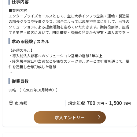
仕事内容
- Encouraging boldness
- Celebrating progress
■業務内容
・Accelerate the impact of our people by:
エンタープライズセールスとして、主に大手インフラ企業・運輸・製造業
- Amazing the client
の部長クラスや役員クラス、場合によっては現場担当者に対して、当社の
- Prioritizing what matters
ソリューションによる提案活動を進めていただきます。期待役割は、担当
- Acting as one
する業界・顧客において、関係構築・課題の発見から提案・導入までをリ
ードし、顧客の事業成果に責任を持つことです。
求める経験 / スキル
私たちが扱う産業課題は、一度商談すれば売れる、という種類のものでは
【必須スキル】
ありません。
・導入前法人顧客へのソリューション営業の経験3年以上
顧客の現場の制約条件、業務の暗黙知、既存業務との整合、運用に組み込
・経営層や窓口担当者など多様なステークホルダーとの折衝を通じて、要
む際の摩擦——これらを掴み、価値が出るところまで届けて初めて「売れ
件を定義し合意形成した経験
た」と言える領域です。だからこそ、「売って終わり」ではなく、プロダ
クト・アルゴリズムエンジニアと対等にソリューションを創り上げ、顧客
【歓迎スキル】
従業員数
の事業成果まで見届けます。
・製造／エネルギー／化学／物流／インフラ／鉄道など、重厚長大産業で
の実務経験または深い知見
88名
（（2025年10月時点））
・ABM（アカウント ベースド マーケティング）戦略の立案、アカウント
・SaaS・ソリューション・無形商材のエンタープライズセールス（AE）
プランの策定
経験
700
1,500
東京都
想定年収
万円
~
万円
・顧客・業界の開拓、経営層・現場キーパーソンとの関係構築
・レイターステージのスタートアップ／メガベンチャーでBizDev・PdM・
・現場での課題ヒアリングと業務理解、本質的な課題の特定
営業企画など幅広い役割を経験
・ソリューションの価値設計・提案（プロダクト／アルゴリズムエンジニ
求人エントリー
アと共創）・導入を目指します
【求める人物像】
・事柄に向き合った際、何が本当の課題か、何が真に顧客の価値に繋がる
ご自身の得意領域やご志向性を踏まえて、まずは貢献いただける領域にて
かを掘り下げて考えるのが好きである
価値発揮しつつ、ご志向性に合わせて導入後のプロジェクトマネジメント