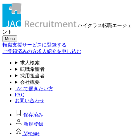
ハイクラス転職
エージェ
ント
Menu
転職支援サービスに登録する
ご登録済みの方
求人紹介を申し込む
求人検索
転職希望者
採用担当者
会社概要
JACで働きたい方
FAQ
お問い合わせ
保存済み
新規登録
Mypage