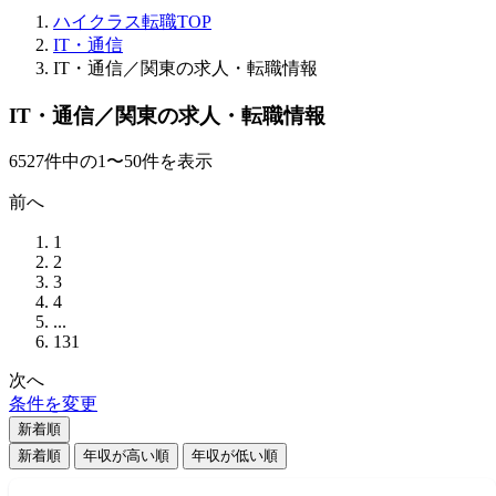
ハイクラス転職TOP
IT・通信
IT・通信／関東の求人・転職情報
IT・通信／関東の求人・転職情報
6527
件
中の
1
〜
50
件を表示
前へ
1
2
3
4
...
131
次へ
条件を変更
新着順
新着順
年収が高い順
年収が低い順