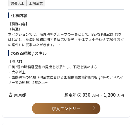
ナー企業と協業するプラットフォーマーでもあることが挙げられます。
【求める人物像】
課長以上
上場企業
サービス提供者としてQCDを遵守しプロジェクトを遂行することはもちろ
・どんな局面においても、組織をより良くする事に対して強い熱意を持ち
ん、プラットフォーマーとしてビジネスおよびシステムの両面で中長期的
その努力を惜しまない方
仕事内容
な発想も求められます。
・誰かの指示を受けるのではなく、自ら自分のやるべきことを見つけられ
る方
【職務内容】
【具体的な業務内容】
・組織のあらゆる職種のメンバーと適切にコミュニケーションがとれる方
〔共通〕
シニアプロジェクトマネージャーの直属配属とし、サポートを受けながら
・フラットな組織で柔軟に働くことができる方
本ポジションでは、海外税務グループの一員として、BEPS Pillar2対応を
各種プロジェクトマネジメント業務を担っていただきます。
・最後まで責任をもってやりきれる方
はじめとした海外税務に関する幅広い業務（全体で大小合わせて20件ほど
・プライム案件での企画・最上流工程からの顧客コミュニケーション
・自ら学び考え、創意工夫しながら行動できる方
の案件）に従事いただきます。
・マスタースケジュール、WBSの作成
・BEPS Pillar2（IIR、QDMTT、GIR）対応
・各種計画書、進捗資料などの作成
求める経験 / スキル
・海外子会社との税務情報収集・分析・プロジェクト推進
・各工程（要件定義からテスト・リリース）での業務推進・ドキュメンテ
・CbCR、Public CbCR、J-CFC、外国税額控除対応
【MUST】
ーション
・海外PE（恒久的施設）、源泉税、VAT/GST等の税務論点対応
日英2種の職務経歴書の提出を必須とし、下記を満たす方
・海外税務調査・税務訴訟案件の支援
・大卒以上
■ポジションの魅力
・海外子会社および事業部門に対する税務アドバイス
・国際税務の経験（他企業における国際税務業務経験やBig4等のアドバイ
シニアPMのサポートを受けながらスキルを伸ばせるため、SEとしてのご
・税務ガバナンス・内部統制の整備
ザーでの経験）5年以上
経験が豊富で、今後PMとしてキャリアアップしたい方に是非ご応募いた
ほか、一部の案件については、
・英語/日本語での折衝経験（英語：目安としてTOEIC850点以上/日本
だきたいポジションです。
「国際税務リーダー/リーダー候補（税務戦略）」チームと共同でクロス
語：母国語同等以上）
930
1,200
東京都
想定年収
万円
~
万円
ボーダー取引・組織再編に関する税務検討や海外税務のコンプライアンス
・基本的な会計知識
同社は「言われたものを作る」のではなく、「パートナーと共に事業を創
系にも携わっていただく予定です。
・税務/会計システムを活用した業務経験
る」点です。
〔課長級補足〕
求人エントリー
【WANT】
同社は金融ビジネスプラットフォームを提供するプラットフォーマーであ
・上記のリードを主体的に行い、業務全体の改善も実行いただきます
・経理経験
り、単なる受託開発ではありません。
・役員レベルへの説明/報告もお任せいたします
・プロジェクトリーダー経験
・税理士科目試験合格者、税理士資格、その他（日本以外のCPA等）の保
また、金融領域でありながらGo言語やAWSフルクラウドといったモダン
有