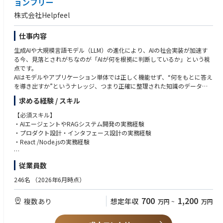
ョンフリー
務をお任せします。
■ドキュメント整備のエンジニア文化形成
株式会社Helpfeel
・まだ歴史の浅いプロダクトだからこそドキュメントが大事。
【業務内容】
・開発の区切りごとにドキュメントを整備する時間を取るようにしていま
・データ基盤のアーキテクチャ設計・構築・運用
す。
仕事内容
・Terraform/IaCによるインフラの構成管理
生成AIや大規模言語モデル（LLM）の進化により、AIの社会実装が加速す
・Cloud Composer（Apache Airflow）によるデータパイプラインのオー
▍技術スタック
る今、見落とされがちなのが「AIが何を根拠に判断しているか」という視
ケストレーション設計・運用
・バックエンド：Ruby on Rails
点です。
・データパイプラインの信頼性・可観測性の向上
・フロントエンド：React, Typescript
AIはモデルやアプリケーション単体では正しく機能せず、“何をもとに答え
・データ基盤のセキュリティ・アクセス管理
・インフラ：AWS, Terraform, Docker等
を導き出すか”というナレッジ、つまり正確に整理された知識のデータ基
・アナリティクスエンジニアと連携したデータモデリング基盤の整備
・その他：GitHub, GitLab, Slack, asana等
盤が不可欠です。
・CI/CDパイプラインの構築・改善
求める経験 / スキル
・データ収集の実装、エラー対応
※ 新規プロダクト開発も計画しており、そこではこれから技術選定しま
Helpfeelは、この「AIナレッジデータ」を支えるAIナレッジ基盤（AIナレッ
す。
【必須スキル】
ジデータプラットフォーム）を展開するSaaS企業です。企業や自治体、医
【プロダクトの技術要素】
※ 上記の技術スタック全てに精通している必要はありません。
・AIエージェントやRAGシステム開発の実務経験
療機関、教育機関など企業や組織のAI活用を支える“情報インフラ”構築支
・フロントエンド：React, JavaScript/TypeScript
・プロダクト設計・インタフェース設計の実務経験
援するプロダクトの開発・提供しています。
・バックエンド：Node.js, JavaScript/TypeScript, Python
▍やりがい・魅力
・React /Node.jsの実務経験
・インフラ：Heroku, Google Cloud Platform, MongoDB Atlas
◆建設業界の課題を解決し、エンジニアとしても技術力を高めながら成長
Helpfeelを代表するプロダクトの「Helpfeel」はiPhoneの日本語入力シス
・開発支援：ESLint, Renovate
できるポジションです！
【歓迎スキル】
従業員数
テムを開発した弊社テクニカルフェロー・増井俊之が発明した「意図予測
建設業界にはさまざまな課題があり、それらを解決するためには高度な技
・新規プロダクトの企画・立ち上げ経験
検索」技術（特許取得済）をコアにしています。
【データエンジニアリング環境の技術要素】
術力が必要です。エンジニアリングマネージャーとして、これまでの経験
・B2B SaaSの開発・運用経験
246名
（2026年6月時点）
現在はこの技術に加え、生成AIやナレッジ活用の進化に対応する最先端の
・BI：Looker Studio, Tableau
を活かしてお客様のニーズに合ったプロダクトを提供することで、業界全
・Express, TypeScript, MongoDBでの開発経験
研究・プロダクト開発を進めており、企業のAI活用基盤としてさらなる進
・Transform Layer：dbt, MetricFlow
体の問題解決に貢献できます。特に、日本有数の大企業の課題に挑戦でき
・Google Cloud Platformに関連する開発と運用経験
700
1,200
複数あり
想定年収
万円
~
万円
化を続けています。
・DWH: Google BigQuery
ることは、やりがいを感じる大きなポイントです！自身の技術力を活か
・統計処理の知識と経験
※特許番号 第7112155号、第7112156号
・データソース：Google Analytics 4, Google Spreadsheet, Salesforce, M
し、社会にインパクトを与える仕事ができるため、挑戦しがいのあるポジ
ongoDB Atlas, Google Cloud Logging
ションです。