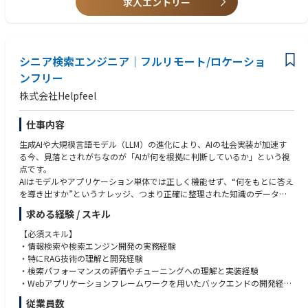
求人エントリー
Helpfeelでは生成AIを活用したプロダクトの開発やAIエージェントの開発な
・タスク管理：GitHub Projects, GitHubのIssue
どさまざまな形でAIの技術を利用しています。
◆競合が少ない新領域で、主力メンバーとして業界トップを目指せます！
このポジションではAIを活用したHelpfeelの新規ソリューション開発をリ
【AIの利用環境】
私たちが手がけている領域は、ほとんど競合がいません。
ードいただけるエンジニアを募集しております。
Helpfeelのデータエンジニアリング領域では、AIの存在を前提とした開発
しかし大手企業を中心とした建設業界から広く求められているシステムで
フローの再構築を実施しています。主な実施内容は以下のとおりです。
シニア検索エンジニア｜フルリモート/ロケーショ
もあります。
【業務内容】
業界特化型のマルチプロダクト化を最初から狙っており、最大手企業の多
ンフリー
・AIを活用した新規プロダクトの開発
・Agent Skillsの活用による手続的ワークフローの自動化。現在、リポジト
くを顧客化し、事業戦略の肝である業界データを独占的に収集できている
株式会社Helpfeel
・既存プロダクトへのAI機能の追加
リ内には30個以上のAgent Skillsが実装されています。
ことも魅力の一つです。
・セールスやカスタマーサクセスと連携しながら、AI機能を立案および実
・MCP Serverを利用したAIによるデータアクセスの拡大。BigQuery MCP S
新しい領域を開拓しつつ、ユーザーが求めるサービスを構築できれば、業
装
erverやdbt MCP Serverの導入により、AIによる自然言語を通じたデータア
界トップを目指せる面白い環境です。
仕事内容
・フロントエンドとバックエンド両方での開発
クセスが可能となっています。
生成AIや大規模言語モデル（LLM）の進化により、AIの社会実装が加速す
・Claude CodeやDevinなどのAIの力を最大限に活かすためのハーネスエン
◆ユーザーの声を聞きながら裁量を持って働くことができます！
る今、見落とされがちなのが「AIが何を根拠に判断しているか」という視
【プロダクトの技術要素】
ジニアリングの実施。
単純なDX推進サービスとは異なり、顧客の課題に合わせた新規サービスを
点です。
・フロントエンド: React, JavaScript/TypeScript
ドキュメンテーションやタスク管理など、コーディングの周辺分野も含め
共に作り上げ、課題解決を実現します。ダイレクトに顧客の反応を得なが
AIはモデルやアプリケーション単体では正しく機能せず、“何をもとに答え
・バックエンド: Node.js, JavaScript/TypeScript, Python
てAIに向けた最適化を進め、AIが真に活躍できる環境を整備しています。
ら、一緒にサービスを進化させていくことができるため、顧客と共に価値
を導き出すか”というナレッジ、つまり正確に整理された知識のデータ基
・インフラ: Heroku, Google Cloud Platform, MongoDB Atlas
・AIにとって扱いやすい技術スタックの選定
を創造していく実感を得ることができます。
盤が不可欠です。
・開発支援: Prettier, ESLint, Renovate
求める経験 / スキル
既存のワークフローを前提とした単なる「AIの導入」ではなく、「AIが存
◆場所や時間に捉われない自由な働き方が実現できます！
Helpfeelは、この「AIナレッジデータ」を支えるAIナレッジ基盤（AIナレッ
【開発環境】
在することを前提としたワークフローの再構築」を実施し、高いスピード
フルリモートを採用し、仕事のやりがいと働きやすさを両立しています。
【必須スキル】
ジデータプラットフォーム）を展開するSaaS企業です。企業や自治体、医
・ソースコード管理: GitHub
感を持って結果を出し、スケーラブルな形で運用できるようにすることを
リモート環境でも「一人で開発していない安心感」を大切にしており、Sl
・情報検索や検索エンジン開発の実務経験
療機関、教育機関など企業や組織のAI活用を支える“情報インフラ”構築支
・情報共有: Slack, Helpfeel Cosense
目指しています。
ackを中心にエンジニアが日々の作業ログを残しています。マネジメント
・特にRAG技術の理解と開発経験
援するプロダクトの開発・提供しています。
・タスク管理: Helpfeel Cosense
層はログを確認し、必要に応じて通話で意思疎通を図るなど、テキストと
・検索パフォーマンスの評価やチューニングへの理解と実装経験
・オフィスアプリケーション: Google Workspace
通話を適切に使い分けて円滑な連携を実現。安心して働ける環境を整えて
・Webアプリケーションフレームワークを用いたバックエンドの開発経験
Helpfeelを代表するプロダクトの「Helpfeel」はiPhoneの日本語入力シス
います。
従業員数
テムを開発した弊社テクニカルフェロー・増井俊之が発明した「意図予測
【利用ツール】
【歓迎スキル】