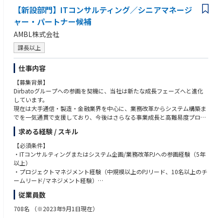
【新設部門】ITコンサルティング／シニアマネージ
ャー・パートナー候補
AMBL株式会社
課長以上
仕事内容
【募集背景】
Dirbatoグループへの参画を契機に、当社は新たな成長フェーズへと進化
しています。
現在は大手通信・製造・金融業界を中心に、業務改革からシステム構築ま
でを一気通貫で支援しており、今後はさらなる事業成長と高難易度プロジ
ェクトの推進を担うリーダー層の強化を進めています。
求める経験 / スキル
その事業中核を担うシニアマネージャー・パートナー候補として、複数プ
【必須条件】
ロジェクトのデリバリー統括やクライアント経営層とのビジネスリードを
・ITコンサルティングまたはシステム企画/業務改革PJへの参画経験（5年
お任せします。
以上）
HP掲載：https://www.ambl.co.jp/news/detail/20251023_36474/
・プロジェクトマネジメント経験（中規模以上のPJリード、10名以上のチ
ームリード/マネジメント経験）
【業務内容】
・クライアント折衝/課題整理/提案経験。
従業員数
当社のITコンサルティング部門における事業戦略推進および組織マネジメ
ントの中核を担います。
【歓迎条件】
708名
（※2023年9月1日現在）
・大規模プロジェクト（億単位／30名以上規模）の統括経験