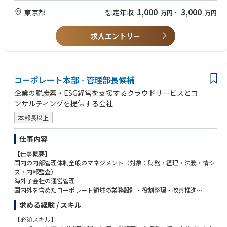
製造・金融・通信・不動産・建設業界などの大手企業を中心に、DX推進や
・複数業界/複数領域でのPJ経験（PM/PMO）
1,000
3,000
東京都
想定年収
万円
~
万円
業務変革PJを構想策定から実行・定着化まで一貫してリードし、経営層や
・チームマネジメント経験（数十名以上）
事業部門と並走しながら、クライアント企業の中長期的な価値創出と変革
・経営層/役員などのハイレイヤーとの折衝経験
実現を支援いただきます。
・AI/クラウド/データ分析など先進技術を活用したPJ経験
求人エントリー
▼主な業務内容
【求める人物像】
・複数DXプロジェクトのデリバリー統括および品質・収益管理
・クライアントの成功と自社の成長を両立できるビジネスリーダー志向の
・クライアント経営層とのリレーション構築、提案活動や新規案件の創出
方
・部門方針/人材計画/採用戦略など組織運営のリード
コーポレート本部 - 管理部長候補
・自ら課題を発見し、組織を巻き込みながら解決へ導けるオーナーシップ
・他事業部との連携を通じた全社的なソリューション展開
の高い方
企業の脱炭素・ESG経営を支援するクラウドサービスとコ
・マネージャー/メンバーのパフォーマンス管理、育成、キャリア支援
・部門・職種を越えてコミュニケーションを取り、協働を推進できる方
ンサルティングを提供する会社
・戦略構想だけでなく、実行/成果創出までコミットできる方
▼PJ例
・メンバーの育成/チーム成長に喜びを感じる方
本部長以上
・メガバンク向け：グローバル与信管理システム刷新支援
・製造・金融業界：次世代エンタープライズアーキテクチャ（EA）構想策
仕事内容
定支援
・通信業界：新規サービス立ち上げに伴う機能追加・業務効率化支援
【仕事概要】
・建設業界：AI技術を活用した業務高度化プロジェクト推進
国内の内部管理体制全般のマネジメント（対象：財務・経理・法務・情シ
・不動産業界：AI／DX戦略ロードマップ策定支援
ス・内部監査）
・流通・小売業界：データ分析自動化およびプロンプト活用研修設計支援
海外子会社の運営管理
・製薬・日用品業界：マーケティングデータ分析（GA活用）支援
国内外を含めたコーポレート領域の業務設計・役割整理・改善推進
海外子会社を含むグループ全体の管理プロセス整備（決算、規程、権限設
求める経験 / スキル
▼本ポジションの魅力
計、モニタリング等）
・経営層直下の裁量と影響力
M&A実施後のグループ会社に対する経営管理体制構築・運営支援
【必須スキル】
-部門横断での事業推進/組織戦略立案に関与でき、経営レイヤーと並走す
コーポレート各機能（財務経理・法務・労務・情シス等）の連携強化およ