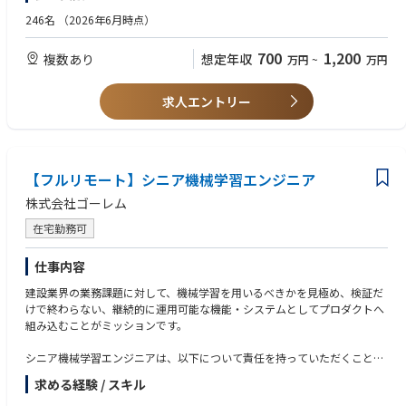
検索」技術（特許取得済）をコアにしています。
・GitHub
・Elasticsearch/Solr/Luceneなどでの開発経験
246名
（2026年6月時点）
現在はこの技術に加え、生成AIやナレッジ活用の進化に対応する最先端の
・CircleCI
・検索UI/UXの設計と改善の経験
研究・プロダクト開発を進めており、企業のAI活用基盤としてさらなる進
・Autify
・クローラー開発やデータマイニングの経験
700
1,200
複数あり
想定年収
万円
~
万円
化を続けています。
・Datadog
・AIエージェントの実装経験
※特許番号 第7112155号、第7112156号
・Sentry
・Logentries
求人エントリー
Helpfeelは独自の検索技術を開発しており、より制度を高めるために検索
・Helpfeel
エンジニアを募集いたします。
・Gyazo
独自アルゴリズムの調整、検索エンジンそのものの評価や最新の検索アル
ゴリズムについてのキャッチアップ、社内展開などをお任せします。
【フルリモート】シニア機械学習エンジニア
【業務内容】
株式会社ゴーレム
・Helpfeelの検索エンジンの評価とチューニング
・PdMと連携しながら、必要な施策を立案および実装
在宅勤務可
【プロダクトの技術要素】
仕事内容
・フロントエンド: React, JavaScript/TypeScript
・バックエンド: Node.js, JavaScript/TypeScript, Python
建設業界の業務課題に対して、機械学習を用いるべきかを見極め、検証だ
・インフラ: Heroku, Google Cloud Platform, MongoDB Atlas
けで終わらない、継続的に運用可能な機能・システムとしてプロダクトへ
・開発支援: Prettier, ESLint, Renovate
組み込むことがミッションです。
【開発環境】
シニア機械学習エンジニアは、以下について責任を持っていただくことを
・ソースコード管理: GitHub
想定しています。
求める経験 / スキル
・情報共有: Slack, Helpfeel Cosense
・解決したい課題に対して、機械学習を用いることが妥当か
・タスク管理: Helpfeel Cosense