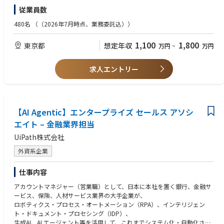
・NotionによるKanban運用
デュースを担います。
・中長期を見据えた技術戦略の立案、実行の経験
用のためのDB基盤構築
・Python,Java,TypeScript,Node.js
※2 2025年12月時点
従業員数
・アジャイル思想に基づく小規模高頻度リリース
・テックリード等の技術に関する意思決定責任者の経験
・電気通信事業クライアント向け：デジタルマーケティングシステムにお
・Flask,FastAPI,SpringBoot,React,Next.js,Vue.js,Nuxt.js
・週次ふりかえり開催
けるAPIリアルタイム連携構築
・LangChain/LangGraph,MLflow
480名
（（2026年7月時点、業務委託込））
◆キャリアについて
【歓迎スキル】
・小売業クライアント向け：オンプレミスのクラウド移行
・★MicrosoftAgentFramework,★SemanticKernel,AutoGen
D.Nodeでは、メンバーの志向性や強みに応じてキャリアを描くことが可
【開発環境】
・Dockerなどのコンテナ技術を利用したシステム開発
・電気ガス事業クライアント向け：生成AIアプリケーション（RAG/AIエー
・★MCP,★MCPPythonSDK,★FastMCP,★ROS2
能です。
1,100
1,800
東京都
想定年収
万円
~
万円
・開発言語: PHP, TypeScript
・ISUCON等のパフォーマンス・チューニングの経験
ジェント）のプロトタイプ、本番開発におけるRAGチューニング・評価な
・★A2A,★AP2
①スペシャリスト
・フレームワーク: Laravel, Express
・画像認識や推論モデルなど多岐にわたるAIモデル開発
ど対応
特定の技術領域（クラウド、生成AI、アーキテクチャなど）で高い専門性
・インフラプラットフォーム: Amazon Web Services
・デジタル通貨のパイロット実験のアドバイザリー
求人エントリー
laC/CI：
を発揮し、プロダクト開発（PD）や社内のコア技術を牽引します。
・データベース: PostgreSQL
【求める人物像】
・Terraform,CloudFormation,Ansible
②デリバリ/プレイングマネージャー
・ソースコード管理: GitHub
・主体的に行動し、自らの領域だけに囚われずプロダクトを俯瞰し常に改
◆取り扱うソリューション
・GitHubActions,AWSCodePipeline,AzureDevOps,Jenkins
・大規模プロジェクトにおいて、マネジメントに専任しチームをデリバリ
・CI/CD: CircleCI
善に向けて取り組める方
ビジネスのスピードに合わせ、モダンな開発環境を採用しています。
ーします。
・ドキュメント:Google Workspace
・新規システム開発・改修・運用・業務自動化等の技術的な挑戦に主体的
開発手法： アジャイル（スクラム開発）
AIツール：
・中〜大規模プロジェクトにおいて、開発とマネジメントをバランスよく
・チャット: Slack
【AI Agentic】エンタープライズ セールス アソシ
に没頭、オーナーシップをもって取り組むことができるエンジニアの方
※クライアントや案件属性によって変更あり。
・MSCopilotStudio,M365Copilot,ChatBot(ChatGPTライク)
兼任しながら、柔軟性の高いチームをデリバリーします。
・タスク管理：Notion
・AIやブロックチェーン等最新技術を積極的に学習して顧客オリエンテッ
エイト – 金融業界担当
・GitHubCopilot,★Devin,★v0
ドなサービス構築に向け社内外のシステムに実装させたい方
Cloud:
※上記の経験を経て、さらに柔軟かつスケールの大きなキャリアを描くこ
UiPath株式会社
・Mission「次世代によりよい世界を」に共感し、主体的かつ自由に企業カ
・AWS,Azure,Google Cloud,OCI
AIロボティクス：
とが可能です。
ルチャーをゼロから一緒に創りあげていきたい方
・★SLAM,★Navigation,★強化学習・模倣学習・ロボット言語モデル
③エバンジェリスト
外資系企業
AI/ML:
・社内だけでなく、社外の技術コミュニティや業界内でも高い影響力・知
・AWS Bedrock,SageMaker,Knowledge Base for Amazon Bedrock etc
データベース：
名度（エミネンス）を持ち、SMEロールを担います。
仕事内容
・Azure AI Foundry,OpenAI Service,Machine Learning,AI Search, Prompt
・各種RDS,NoSQL,★NewSQL,VectorDB,★GraphDB
④シニアマネージャー
Flow etc
・複数案件を全体統括し、プロジェクト全体の収益性（P&L）の責任や、
アカウントマネジャー（営業職）として、日本に本社を置く銀行、金融サ
・Google Cloud Vertex AI,Agent Engine,Vertex AI Search,Gemini Enterpris
監視/評価/セキュリティ：
次なる投資（新規事業や大規模案件）の獲得までを含めた、ビジネスプロ
ービス、保険、人材サービス業界の大手企業が、
e etc
・★Langfuse,★RAGAS,★RAGChecker,★mlFlow,★Datadog,Snyk
デュースを担います。
ロボティクス・プロセス・オートメーション（RPA）、インテリジェン
・NVIDIA NIM,NeMo,Omniverse,Databricks - Agent Bricks
ト・ドキュメント・プロセシング（IDP）、
※1 ★印以外：D.Nodeに組織としてノウハウがあるもの
生成AI、AI エージェント等を活用して、これまでシステム化・自動化され