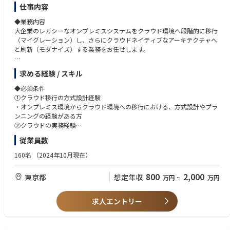
仕事内容
・Databricks,Snowflake
◆このポジションの魅力（業務の魅力）
◆業務内容
①「Biz（ビジネス）× Tech（技術）」を体現する、最上流からのコミッ
ローコード/ノーコード：
大企業のレガシーなオンプレミスシステムをクラウド環境へ段階的に移行
ト：
・Power Automate /Power Apps,UiPath,Blueprism,AutomationAnywher
（マイグレーション）し、さらにクラウドネイティブなアーキテクチャへ
実装フェーズだけでなく、テクノロジーのプロとして顧客の課題ヒアリン
e
と刷新（モダナイズ）する業務をお任せします。
グや抽出段階から深くコミットできます。顧客に最も近いポジションで、
・Dify,Gemini Enterprise,MS Copilot Studio
自分の技術がどうビジネスに直結するかを実感できます。
具体的な業務：
②デロイトグループの総合力を活かした「End to End」の経験：
求める経験 / スキル
EMTech：
①現行システムの分析と移行戦略の策定（最上流）：
DTCグループの他部門（戦略・業界特化コンサルタントなど）と密に連携
・★量子コンピュータ,★Physical AI - Robotics,★Web4
・レガシーシステム（オープン系、メインフレーム等）のソースコードや
するため、多様な業界・業種の最上流戦略から実装までを一気通貫で経験
◆必須条件
現行アーキテクチャの分析・設計の紐解き
可能。技術一辺倒に留まらない、ビジネス視点を持った市場価値の高いエ
①クラウド移行の方式設計経験
プログラミング言語/FW：
・ビジネスの継続性を担保した、段階的かつ最適なマイグレーションプラ
ンジニアへと成長できます。
・オンプレミス環境からクラウド環境への移行における、方式設計やプラ
・Python,Java,TypeScript,Node.js
ン（移行計画）の策定
③テックリードとして「技術」と「組織」を育てる面白さ：
ンニングの経験がある方
・Flask,FastAPI,SpringBoot,React,Next.js,Vue.js,Nuxt.js
②クラウド化・モダナイズに向けた要件定義・方式設計：
プロダクトの成長に合わせた柔軟な技術選定やアーキテクチャ設計に裁量
②クラウドの実務経験
・LangChain/LangGraph,MLflow
・クラウド化に必要な要件定義、およびオンプレからクラウド移行に向け
を持てるほか、チームビルディングやメンバー育成、開発環境の整備な
・システムアーキテクチャ設計の経験（外す）
・★MicrosoftAgentFramework,★SemanticKernel,AutoGen
従業員数
た方式設計
ど、組織づくりにも深く関わることができます。
・クラウドインフラの設計、構築、運用の実務経験（AWS、Azure、Goog
・★MCP,★MCPPythonSDK,★FastMCP,★ROS2
・クラウドネイティブ（マイクロサービス、サーバーレス等）を見据えた
le Cloudのうち1つ以上で可）
160名
（2024年10月現在）
・★A2A,★AP2
次世代システムアーキテクチャの設計
◆取り扱うソリューション
③マイグレーションの実行・テスト・検証：
ビジネスのスピードに合わせ、モダンな開発環境を採用しています。
◆歓迎条件
800
2,000
laC/CI：
東京都
想定年収
万円
~
万円
・クラウド上でのインフラ環境構築、データの移行、およびアプリケーシ
開発手法： アジャイル（スクラム開発）
①アプリケーション・レガシー領域の経験
・Terraform,CloudFormation,Ansible
ョンのクラウド適合化（リプラットフォーム）
※クライアントや案件属性によって変更あり。
・オープン系技術によるアプリケーション設計・開発経験（Java、Pytho
・GitHubActions,AWSCodePipeline,AzureDevOps,Jenkins
・移行フェーズにおける各種テスト・検証の計画と実行
n、PHP等）
求人エントリー
④クラウド環境での開発・継続的な運用改善
Cloud:
・レガシーシステムの分析、設計、開発経験
AIツール：
・クラウド上に移行したアプリケーションの開発・チューニング、および
・AWS,Azure,Google Cloud,OCI
.NET/C# アプリケーションのクラウド（JavaやPythonなど）への移行・
・MSCopilotStudio,M365Copilot,ChatBot(ChatGPTライク)
CI/CDパイプラインを活用した運用効率化・セキュリティの担保
リプラットフォーム経験