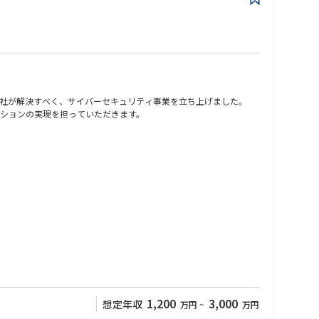
社が解決すべく、サイバーセキュリティ事業を立ち上げました。
ションの実現を担っていただきます。
・ミドルウェアセキュリティ設計支援 等
入前提の検知・対応力が競争力を左右。
が必要。
理テーマへ。
1,200
3,000
想定年収
万円
~
万円