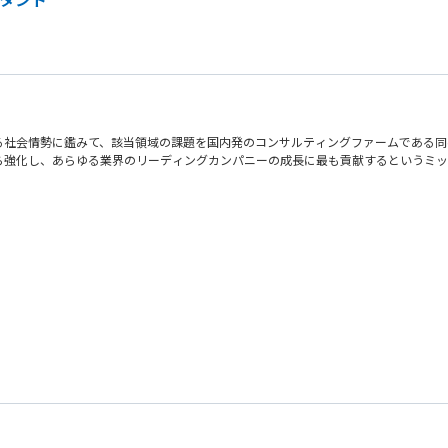
る社会情勢に鑑みて、該当領域の課題を国内発のコンサルティングファームである同
ら強化し、あらゆる業界のリーディングカンパニーの成長に最も貢献するというミッ
の把握から戦略構築、実行支援までのご支援を一気通貫で行っていただきます。
ティリスクの可視化、脆弱性診断・ペネトレーションテスト・TLTP実施 等
現ロードマップの策定 等
ッドチーム演習の実行、IR/CSIRT/SOC運用、ネットワーク・クラウド・OS
、生成AIの悪用により攻撃は低コスト・高頻度化。単体製品では限界があり、侵
ID/権限、ログ、設定不備を起点とするリスクが増大。技術とガバナンスの再設計
る資格保有
示厳格化により、実施内容と水準を説明できる体制が不可欠。セキュリティは経営管
ントに関する資格保有
C運用が疲弊。プロセス・自動化・組織設計を含む運用モデル刷新が急務。
備の支援経験