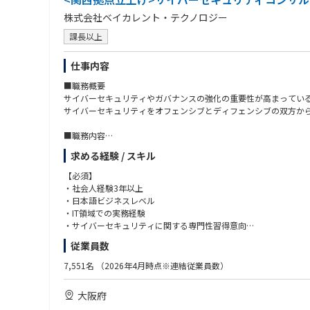
株式会社ベイカレント・テクノロジー
課長以上
仕事内容
■職務概要
サイバーセキュリティやガバナンスの強化の重要性が高まってい
サイバーセキュリティをオフェンシブとディフェンシブの双方か
■職務内容
クライアントが直面する、サイバーセキュリティに関するリスク
求める経験 / スキル
■プロジェクト事例
【必須】
リスク把握・評価：セキュリティ・リスクアセスメント、セキュリ
・社会人経験3年以上
セキュリティ戦略立案： セキュリティ高度化施策の企画、戦略実
・日本語ビジネスレベル
セキュリティ強化・運用・改善支援：セキュリティガバナンス強化、レ
・IT領域での実務経験
・サイバーセキュリティに関する専門性習得意向
■サイバーセキュリティ業界：現状の課題と今後の展望
従業員数
【現状の課題】
【歓迎】
・攻撃の高度化・産業化：ランサムウェアやサプライチェーン攻撃
・EH/CISSP/OSCP/OSWE/CRTO/GPEN/CCSP/
7,551名
（2026年4月時点※連結従業員数）
・クラウド前提で統制が不足：境界型防御だけでは不十分となり、
・AWS Security/CCNP Security 等サイバーセキュリティに関す
・規制/顧客要求で説明責任が拡大：規制対応や取引先要求、開
・CISA/CISM/CRISC 等情報セキュリティやITリスクマネジメ
大阪府
・人材不足と運用疲弊：アラート過多、ツール乱立、属人化でSO
・サイバーセキュリティ戦略・ポリシー策定やガバナンス体制整