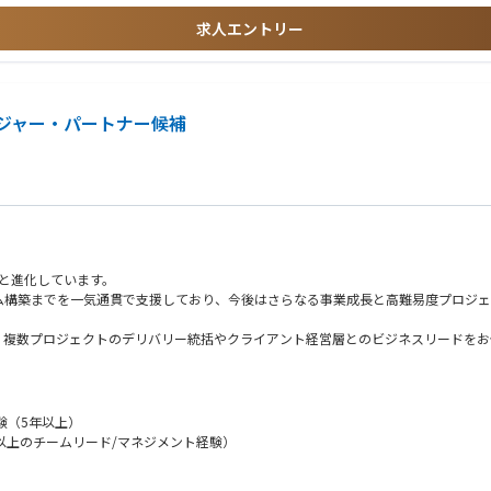
求人エントリー
再発防止までをBCP/DRと統合。
ータ・ログを一貫設計し、運用改善まで担う力が重要。
や生成AIで標準化・省力化。セキュリティは工学化へ。
籍規制対応が前提となり、企業間連携と標準化が進展。
ジャー・パートナー候補
へと進化しています。
ム構築までを一気通貫で支援しており、今後はさらなる事業成長と高難易度プロジェ
、複数プロジェクトのデリバリー統括やクライアント経営層とのビジネスリードをお
/
マネジメントの中核を担います。
験（5年以上）
以上のチームリード/マネジメント経験）
X推進や業務変革PJを構想策定から実行・定着化まで一貫してリードし、経営層や