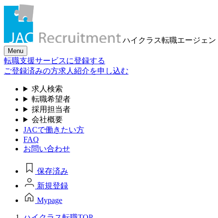
ハイクラス転職
エージェン
Menu
転職支援サービスに登録する
ご登録済みの方
求人紹介を申し込む
求人検索
転職希望者
採用担当者
会社概要
JACで働きたい方
FAQ
お問い合わせ
保存済み
新規登録
Mypage
ハイクラス転職TOP