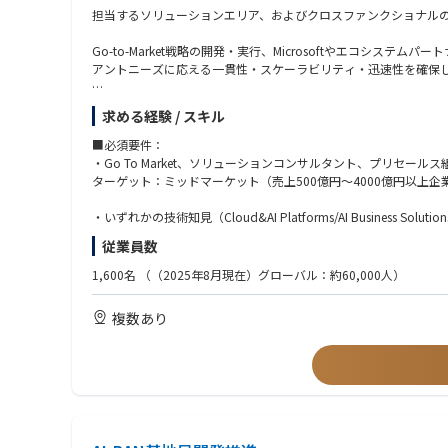
人材配置・育成戦略の立案と実行
担当するソリューションエリア、およびクロスファンクショナル
オフショアチームとの連携による最適なリソース活用
マネージドサービスの拡大と長期的なクライアント関係の構築
Go-to-Market戦略の開発・実行、Microsoftやエコ
アントニーズに応える一貫性・スケーラビリティ・迅速性を確保
ソリューションエリアについて：
求める経験 / スキル
Cloud&AI Platforms/AI Business Solutions/Security
https://www.avanade.com/ja-jp/services/integrated-solutions
■必須要件：
・Go To Market、ソリューションコンサルタント、プリセー
■主な業務内容
ターゲット：ミッドマーケット（売上500億円～4000億円以上企
Go-to-Market戦略とソリューション開発
・各ソリューションエンジニア・クロスファンクショナルチームの
・いずれかの技術知見（Cloud&AI Platforms/AI Business Solutions
・ソリューションオファリングのパッケージ化とスケーラビリテ
従業員数
・地域チームとの強固なネットワーク構築、ベストプラクティス
・テクノロジーを組み合わせたクロスセルおよびクロスファンク
・GTM拡大に向けた投資計画の策定
1,600名
（（2025年8月現在）グローバル：約60,000人）
・グローバルまたはAPACレベルでの英語でのビジネスコミュニ
Microsoftおよびエコシステムパートナーとの戦略的関係構築
複数あり
・MicrosoftのSA・エリアリーダーとの関係構築・維持
・協働モデルやGTM戦略の策定・管理
・Microsoft製品ロードマップやキャンペーンとの連携、共同
・Microsoft営業リーダーとの四半期レビューを主導し、Micros
市場開発と営業支援
・クライアントへの直接的な提案、デモ、戦略的案件管理
・主要案件のエグゼクティブスポンサーとして参画、または新しい