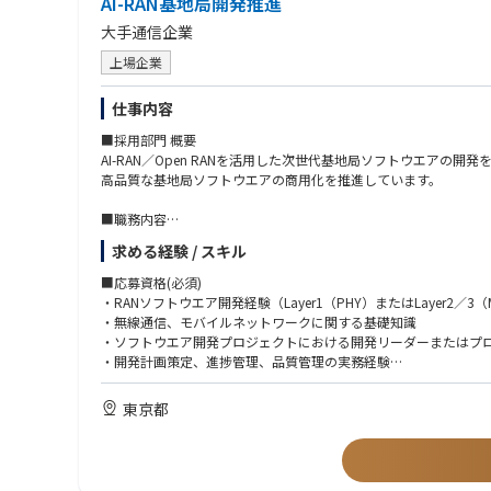
AI-RAN基地局開発推進
・外部市場の代表として、カンファレンス、アナリスト・メディ
大手通信企業
・Avanadeの市場メッセージングに協力し、戦略的案件のクラ
上場企業
社内連携とエネーブルメント
・APAC・セールス・グローバルプラクティス・マーケティング
仕事内容
・新しいGTMイニシアチブのインキュベーションに参加し、トレ
・プライシングやアセット開発を含むデリバリー戦略の改善に貢
■採用部門 概要
AI-RAN／Open RANを活用した次世代基地局ソフトウエアの開発
高品質な基地局ソフトウエアの商用化を推進しています。
■職務内容
【ミッション】
求める経験 / スキル
AI-RAN基地局開発を推進し、開発プロセスおよび開発体制の継続
■応募資格(必須)
【主な業務】
・RANソフトウエア開発経験（Layer1（PHY）またはLayer2／3
・AI-RAN基地局開発の推進
・無線通信、モバイルネットワークに関する基礎知識
・開発計画の策定および進捗・品質管理
・ソフトウエア開発プロジェクトにおける開発リーダーまたはプ
・開発チーム横断での課題管理・推進
・開発計画策定、進捗管理、品質管理の実務経験
・開発プロセスおよび開発体制の継続的な改善
■応募資格(歓迎)
東京都
【具体的な業務】
・C／C++などを用いた組込み／通信ソフトウエア開発経験
・プロジェクト計画・マイルストーンの策定および進捗管理
・Open RAN、vRAN、AI-RANなど次世代RANアーキテクチャ
・開発プロセス・開発フローの改善
・アジャイル開発、DevOpsに関する知識・実務経験
・品質・生産性向上に向けた施策の企画・推進
・Git／GitHubを利用したチーム開発経験