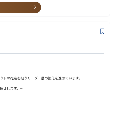
クトの推進を担うリーダー層の強化を進めています。
任せします。
事業部門と並走しながら、クライアント企業の中長期的な価値創出と