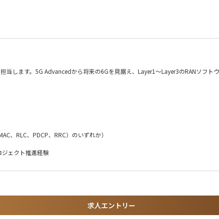
ア対応、クライアントイベントに参加
イアントリファレンスを確保
・ソリューションデリバリーなど各機能と連携し、GTM戦略の実行を支援
ンドやスケーリング可能な初期機能を特定
献
を担当します。5G Advancedから将来の6Gを見据え、Layer1～Layer3のR
的な改善を通じて、5G Advancedおよび将来の6G時代を支える基地局ソフトウ
（MAC、RLC、PDCP、RRC）のいずれか）
ロジェクト推進経験
に関する知識・開発経験
求人エントリー