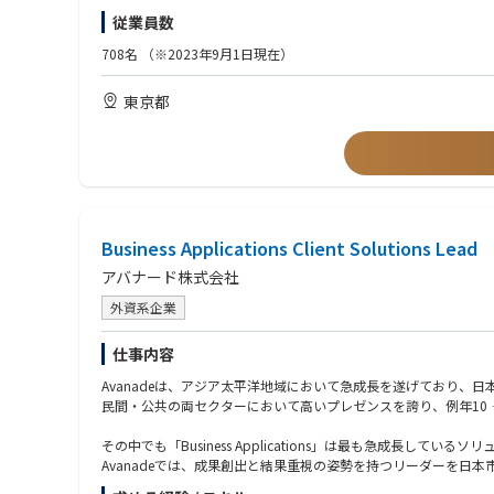
【歓迎条件】
従業員数
▼主な業務内容
・大規模プロジェクト（億単位／30名以上規模）の統括経験
・複数DXプロジェクトのデリバリー統括および品質・収益管理
・複数業界/複数領域でのPJ経験（PM/PMO）
708名
（※2023年9月1日現在）
・クライアント経営層とのリレーション構築、提案活動や新規案
・チームマネジメント経験（数十名以上）
・部門方針/人材計画/採用戦略など組織運営のリード
・経営層/役員などのハイレイヤーとの折衝経験
東京都
・他事業部との連携を通じた全社的なソリューション展開
・AI/クラウド/データ分析など先進技術を活用したPJ経験
・マネージャー/メンバーのパフォーマンス管理、育成、キャリア
【求める人物像】
▼PJ例
・クライアントの成功と自社の成長を両立できるビジネスリーダ
・メガバンク向け：グローバル与信管理システム刷新支援
・自ら課題を発見し、組織を巻き込みながら解決へ導けるオーナ
・製造・金融業界：次世代エンタープライズアーキテクチャ（EA
・部門・職種を越えてコミュニケーションを取り、協働を推進で
・通信業界：新規サービス立ち上げに伴う機能追加・業務効率化
・戦略構想だけでなく、実行/成果創出までコミットできる方
・建設業界：AI技術を活用した業務高度化プロジェクト推進
Business Applications Client Solutions Lead
・メンバーの育成/チーム成長に喜びを感じる方
・不動産業界：AI／DX戦略ロードマップ策定支援
アバナード株式会社
・流通・小売業界：データ分析自動化およびプロンプト活用研修
・製薬・日用品業界：マーケティングデータ分析（GA活用）支援
外資系企業
▼本ポジションの魅力
仕事内容
・経営層直下の裁量と影響力
-部門横断での事業推進/組織戦略立案に関与でき、経営レイヤー
Avanadeは、アジア太平洋地域において急成長を遂げており、
・高難易度/大規模PJをリード
民間・公共の両セクターにおいて高いプレゼンスを誇り、例年10
-億円規模/100人月超のプロジェクトなど、社会的インパクトの
・組織成長を牽引するミッション
その中でも「Business Applications」は最も急成長し
-マネージャー層を束ね、次世代リーダー育成やチーム拡大にも寄
Avanadeでは、成果創出と結果重視の姿勢を持つリーダーを日
・多様な業界×技術領域へのアプローチ