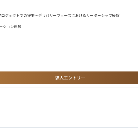
AI/クラウドなど幅広いテーマを推進
ons領域の統括責任者として、以下のソリューションを対象に事業戦略の策定・実行を担って
なプロジェクトでの提案～デリバリーフェーズにおけるリーダーシップ経験
ケーション経験
、品質管理、クライアント満足度の向上をリードしていただきます。
携し、持続的な成長を実現するための施策を推進します。
品や他メジャーERPなど（SAP、ORACLE）の特性を正しく理解しつつ、「その上でなぜ
できるタイプを求めています。
場の戦略の策定・実行
携によるGo-To-Market戦略の構築
創出
求人エントリー
に応えられるタフさ、柔軟性の高さ
し整合性を図れるバランス感覚のある方