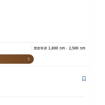
いただきます
 MS Dynamics365 が最適なのか」を業務・基盤双方の観点から
1,800
2,500
想定年収
万円
~
万円