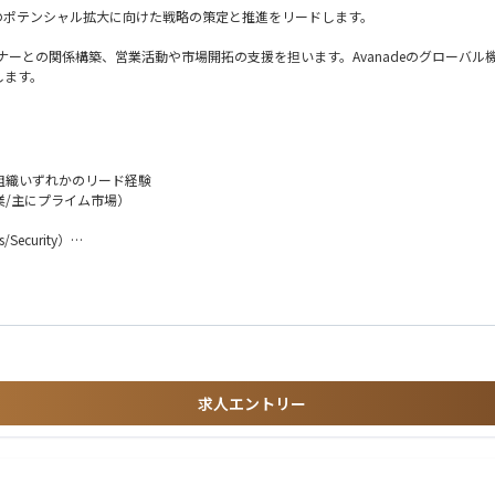
のポテンシャル拡大に向けた戦略の策定と推進をリードします。
システムパートナーとの関係構築、営業活動や市場開拓の支援を担います。Avanadeのグ
します。
ルス組織いずれかのリード経験
業/主にプライム市場）
リーダーシップと連携し、GTM戦略を策定・実行
/Security）
ィを推進
や市場インサイトの収集
ショナルな視点でのクライアントプロジェクトの経験
ケーション経験
イニシアチブやコセールイベントの調整
求人エントリー
oftリソースを活用した提案強化
GTMを試すクライアントの担当