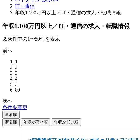
IT・通信
年収1,100万円以上／IT・通信の求人・転職情報
年収1,100万円以上／IT・通信の求人・転職情報
3956
件
中の
1
〜
50
件を表示
前へ
1
2
3
4
...
80
次へ
条件を変更
新着順
新着順
年収が高い順
年収が低い順
<関西拠点立上げ>サイバーセキュリティコンサ