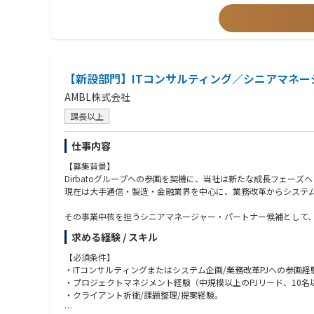
・セキュリティ製品の導入・運用経験、CSIRT/SOC業務の経験
【今後の展望（成長領域）
・侵入前提のレジリエンス設計：防御に加え、侵害時の判断・復旧・
・ゼロトラストの実装・定着：ID起点に端末・ネットワーク・デ
・KPI化と自動化の加速：MTTD/MTTR等を可視化し、SOAR
・サプライチェーン/グローバル対応：委託先を含む統制と多国
【新設部門】ITコンサルティング／シニアマネー
AMBL株式会社
課長以上
仕事内容
【募集背景】
Dirbatoグループへの参画を契機に、当社は新たな成長フェーズ
現在は大手通信・製造・金融業界を中心に、業務改革からシステ
その事業中核を担うシニアマネージャー・パートナー候補として
HP掲載：https://www.ambl.co.jp/news/detail/20251023_36474
求める経験 / スキル
【業務内容】
【必須条件】
当社のITコンサルティング部門における事業戦略推進および組織
・ITコンサルティングまたはシステム企画/業務改革PJへの参画経
・プロジェクトマネジメント経験（中規模以上のPJリード、10名
製造・金融・通信・不動産・建設業界などの大手企業を中心に、D
・クライアント折衝/課題整理/提案経験。
変革実現を支援いただきます。