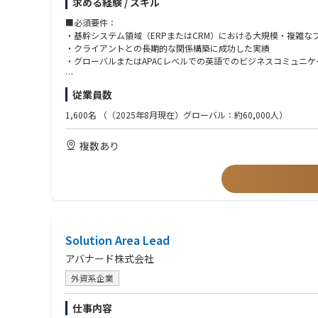
求める経験 / スキル
-通信/製造/金融/小売など多様なクライアントを対象に、DX構想/
本ポジションは、日本市場におけるBusiness Applicati
・Dynamics 365 CE（CRM）および関連アプリケーション
■必須要件：
・Dynamics 365 F&O（ERP）
・基幹システム領域（ERPまたはCRM）における大規模・複雑
・Power Platform
・クライアントとの長期的な関係構築に成功した実績
・グローバルまたはAPACレベルでの英語でのビジネスコミュニ
日本市場の営業・収益・財務目標の達成に向けた戦略立案と実行
また、日本法人の経営陣ややグロースマーケットのリーダーと連
※Microsoft技術知見をお持ちでなくとも、オンプレミスのERP製
従業員数
語り、クライアントの経営・IT課題の本質に踏み込み価値を訴求
■主な業務内容
1,600名
（（2025年8月現在）グローバル：約60,000人）
・戦略・事業開発
■歓迎条件：
CRM、ERP、Power Platform、基幹システムに関する日本市
・Microsoft Dynamics ERP・CRMの導入経験
複数あり
MicrosoftおよびAccenture Microsoft Business Groupとの連
・MicrosoftやAccentureなどの大手パートナーとの協業経験
クロスオファリング・クロスソリューション領域での成長機会の
■求める人物像
・営業支援
・組織およびビジネスのトランスフォーメーションのスピード感
営業チームとの連携による提案活動の支援
・プレイングマネージャー志向
ソリューション設計・提案の監修と利益率の確保
・顧客志向の高さ（直接の顧客対応も厭わない姿勢）
地域の財務目標に対する予測分析と報告
・日本市場の戦略と、グローバル・APACそれぞれの戦略を理解
Solution Area Lead
・業界でのプレゼンスを高めるための発信力に興味関心のある方
・デリバリー・クライアント対応
アバナード株式会社
エグゼクティブレベルでのクライアント対応と満足度向上
プロジェクトの成功事例の創出と展開
外資系企業
デリバリーリードとの連携による課題解決と成果最大化
仕事内容
・組織・人材開発