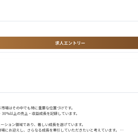
件の創出
支援
求人エントリー
ー志向の方
ーシップの高い方
）構想策定支援
きる方
支援
設計支援
と並走するポジションです。
日本市場はその中でも特に重要な位置づけです。
‐30%以上の売上・収益成長を記録しています。
大きい案件に関与可能。
ているソリューション領域であり、著しい成長を遂げています。
与できる環境です。
本市場にお迎えし、さらなる成長を牽引していただきたいと考えています。