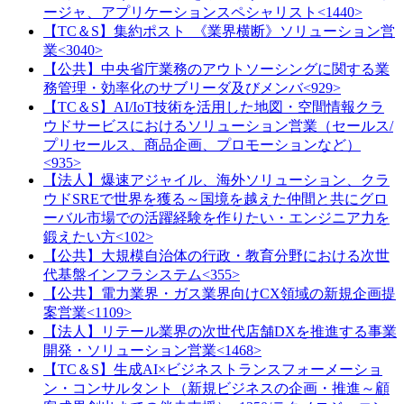
ージャ、アプリケーションスペシャリスト<1440>
【TC＆S】集約ポスト_《業界横断》ソリューション営
業<3040>
【公共】中央省庁業務のアウトソーシングに関する業
務管理・効率化のサブリーダ及びメンバ<929>
【TC＆S】AI/IoT技術を活用した地図・空間情報クラ
ウドサービスにおけるソリューション営業（セールス/
プリセールス、商品企画、プロモーションなど）
<935>
【法人】爆速アジャイル、海外ソリューション、クラ
ウドSREで世界を獲る～国境を越えた仲間と共にグロ
ーバル市場での活躍経験を作りたい・エンジニア力を
鍛えたい方<102>
【公共】大規模自治体の行政・教育分野における次世
代基盤インフラシステム<355>
【公共】電力業界・ガス業界向けCX領域の新規企画提
案営業<1109>
【法人】リテール業界の次世代店舗DXを推進する事業
開発・ソリューション営業<1468>
【TC＆S】生成AI×ビジネストランスフォーメーショ
ン・コンサルタント（新規ビジネスの企画・推進～顧