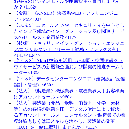
お客様のビジネスモデルや組織変革を目指しません
か？<1162>
【金融】《ANSER》決済系WEB・アプリエンジニ
ア・PM<403>
【TC＆S】ITセールス_NW、セキュリティを中心とし
たインフラ領域のインテグレーション及び関連サービ
スのセールス・企画業務<117>
【技術】セキュリティインテグレーション・エンジニ
ア/コンサルタント（リモート勤務・フレックス有）
<141><1244>
【TC＆S】AI/IoT技術を活用した地図・空間情報クラ
ウドサービスの新機能企画および開発の推進チームリ
ーダー<130>
【TC＆S】データセンターエンジニア（建築設計/設備
設計・管理）<630>
【法人】《製造業》機械業界・電機業界大手お客様向
けアカウントセールス<960>
【法人】製造業（食品・飲料・消費財、化学・素材
等）のお客様の課題をIT・デジタル活用により解決す
るアカウントセールス・コンサルタント/製造業での業
務経験もしくはITスキルを活かし、製造業の変革
（DX）を一緒に牽引しませんか？<532>