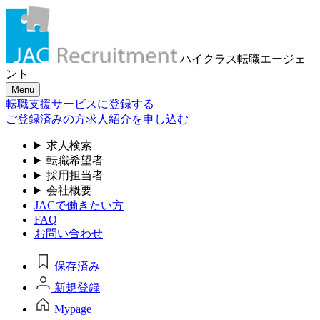
ハイクラス転職
エージェ
ント
Menu
転職支援サービスに登録する
ご登録済みの方
求人紹介を申し込む
求人検索
転職希望者
採用担当者
会社概要
JACで働きたい方
FAQ
お問い合わせ
保存済み
新規登録
Mypage