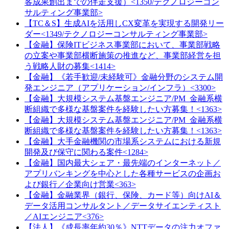
客成果創出までの伴走支援）<1350/テクノロジーコン
サルティング事業部>
【TC＆S】生成AIを活用しCX変革を実現する開発リー
ダー<1349/テクノロジーコンサルティング事業部>
【金融】保険ITビジネス事業部において、事業部戦略
の立案や事業部横断施策の推進など、事業部経営を担
う戦略人財の募集<1414>
【金融】《若手歓迎/未経験可》金融分野のシステム開
発エンジニア（アプリケーション/インフラ）<3300>
【金融】大規模システム基盤エンジニア/PM_金融系横
断組織で多様な基盤案件を経験したい方募集！<1363>
【金融】大規模システム基盤エンジニア/PM_金融系横
断組織で多様な基盤案件を経験したい方募集！<1363>
【金融】大手金融機関の市場系システムにおける新規
開発及び保守に関わる案件<1284>
【金融】国内最大シェア・最先端のインターネット／
アプリバンキングを中心とした各種サービスの企画お
よび銀行／企業向け営業<363>
【金融】金融業界（銀行、保険、カード等）向けAI＆
データ活用コンサルタント／データサイエンティスト
／AIエンジニア<376>
【法人】《成長率年約30％》NTTデータの注力オファ