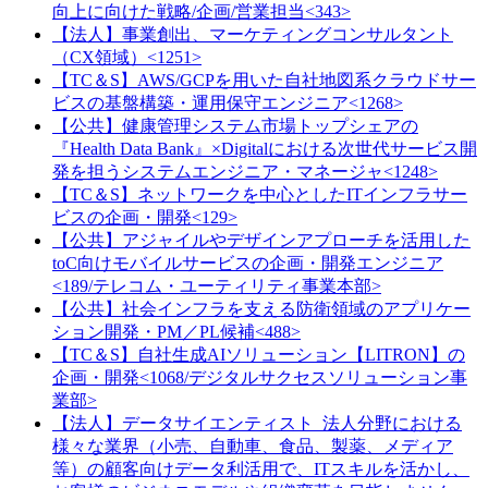
向上に向けた戦略/企画/営業担当<343>
【法人】事業創出、マーケティングコンサルタント
（CX領域）<1251>
【TC＆S】AWS/GCPを用いた自社地図系クラウドサー
ビスの基盤構築・運用保守エンジニア<1268>
【公共】健康管理システム市場トップシェアの
『Health Data Bank』×Digitalにおける次世代サービス開
発を担うシステムエンジニア・マネージャ<1248>
【TC＆S】ネットワークを中心としたITインフラサー
ビスの企画・開発<129>
【公共】アジャイルやデザインアプローチを活用した
toC向けモバイルサービスの企画・開発エンジニア
<189/テレコム・ユーティリティ事業本部>
【公共】社会インフラを支える防衛領域のアプリケー
ション開発・PM／PL候補<488>
【TC＆S】自社生成AIソリューション【LITRON】の
企画・開発<1068/デジタルサクセスソリューション事
業部>
【法人】データサイエンティスト_法人分野における
様々な業界（小売、自動車、食品、製薬、メディア
等）の顧客向けデータ利活用で、ITスキルを活かし、