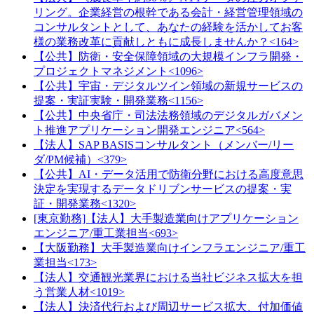
リング。企業経営の根幹である会計・経営管理領域の
コンサルタントとして、あなたの経験を活かしてお客
様の業務改革に貢献しともに成長しませんか？<164>
【公共】防衛・安全保障領域の大規模インフラ開発・
プロジェクトマネジメント<1096>
【公共】宇宙・デジタルツイン領域の新規サービスの
提案・実証実験・開発業務<1156>
【公共】中央省庁・司法法務領域のデジタルガバメン
ト推進アプリケーション開発エンジニア<564>
【法人】SAP BASISコンサルタント（メンバー/リー
ダ/PM候補）<379>
【公共】AI・データ活用で防衛分野における高度意思
決定を実現するデータドリブンサービスの提案・実
証・開発業務<1320>
[東京勤務]【法人】大手製造業向けアプリケーション
エンジニア/重工業担当<693>
【大阪勤務】大手製造業向けインフラエンジニア/重工
業担当<173>
【法人】交通観光業界における当社ビジネス拡大を担
う営業人材<1019>
【法人】決済代行および周辺サービス拡大、付加価値