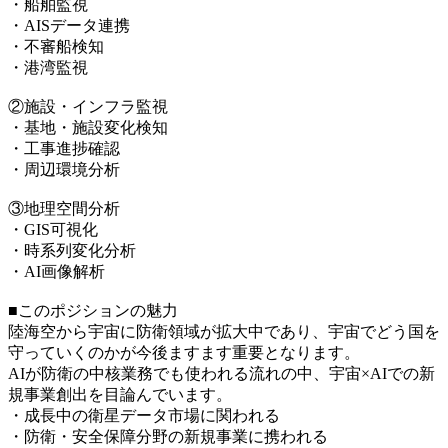
・船舶監視
・AISデータ連携
・不審船検知
・港湾監視
②施設・インフラ監視
・基地・施設変化検知
・工事進捗確認
・周辺環境分析
③地理空間分析
・GIS可視化
・時系列変化分析
・AI画像解析
■このポジションの魅力
陸海空から宇宙に防衛領域が拡大中であり、宇宙でどう国を
守っていくのかが今後ますます重要となります。
AIが防衛の中核業務でも使われる流れの中、宇宙×AIでの新
規事業創出を目論んでいます。
・成長中の衛星データ市場に関われる
・防衛・安全保障分野の新規事業に携われる