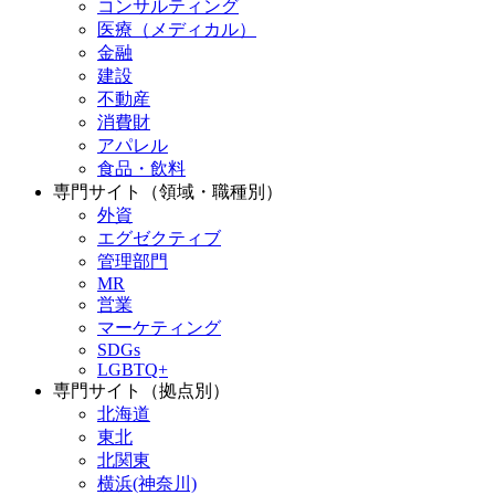
コンサルティング
医療（メディカル）
金融
建設
不動産
消費財
アパレル
食品・飲料
専門サイト（領域・職種別）
外資
エグゼクティブ
管理部門
MR
営業
マーケティング
SDGs
LGBTQ+
専門サイト（拠点別）
北海道
東北
北関東
横浜(神奈川)