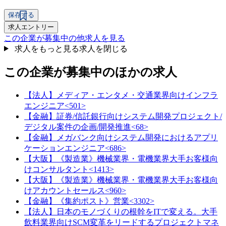
保存する
求人エントリー
この企業が募集中の他求人を見る
求人をもっと見る
求人を閉じる
この企業が募集中のほかの求人
【法人】メディア・エンタメ・交通業界向けインフラ
エンジニア<501>
【金融】証券/信託銀行向けシステム開発プロジェクト/
デジタル案件の企画/開発推進<68>
【金融】メガバンク向けシステム開発におけるアプリ
ケーションエンジニア<686>
【大阪】《製造業》機械業界・電機業界大手お客様向
けコンサルタント<1413>
【大阪】《製造業》機械業界・電機業界大手お客様向
けアカウントセールス<960>
【金融】《集約ポスト》営業<3302>
【法人】日本のモノづくりの根幹をITで変える。大手
飲料業界向けSCM変革をリードするプロジェクトマネ