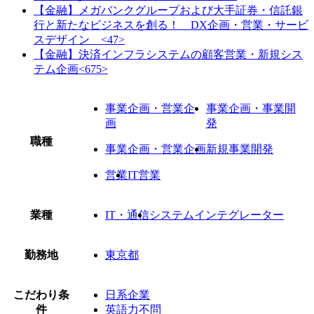
【金融】メガバンクグループおよび大手証券・信託銀
行と新たなビジネスを創る！ DX企画・営業・サービ
スデザイン <47>
【金融】決済インフラシステムの顧客営業・新規シス
テム企画<675>
事業企画・営業企
事業企画・事業開
画
発
職種
事業企画・営業企画
新規事業開発
営業
IT営業
業種
IT・通信
システムインテグレーター
勤務地
東京都
こだわり条
日系企業
件
英語力不問