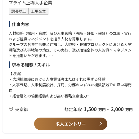
プライム上場大手企業
課長以上
上場企業
仕事内容
人材戦略（採用・育成）及び人事戦略（等級・評価・報酬）の立案・実行
および組織マネジメントを担う人材を募集します。
グループの各専門部署と連携し、大規模・長期プロジェクトにおける人材
戦略及び人事戦略の策定、その実行、及び組織全体の人的資本マネジメン
トを推進いただきます。
求める経験 / スキル
（採用）
【必須】
・大規模を想定した採用戦略の立案・実行（国内外）
・大規模組織における人事責任者またはそれに準ずる経験
・エグゼクティブ採用及びキーポジションの確保
・人事戦略、人事制度設計、採用、労務のいずれか複数領域での深い専門
性
（人事戦略・制度）
・経営層との協働経験および高い戦略立案能力
・人事戦略の策定
・優れたリーダーシップ、コミュニケーション能力、意思決定力
・人事制度（等級・評価・報酬）の設計・導入
・TOEIC730点以上
1,500
2,000
東京都
想定年収
万円
~
万円
【歓迎】
（人材開発・カルチャー）
・数千人規模の採用・組織立ち上げ経験
・人材開発及び育成体系の構築
求人エントリー
・ホテル、エンターテイメント、B to C業界での人事経験
・企業文化・バリューの策定及び浸透施策の推進
・外資系企業またはグローバル企業での人事経験
・従業員エンゲージメント向上施策の企画・実行
・TOEIC900点以上