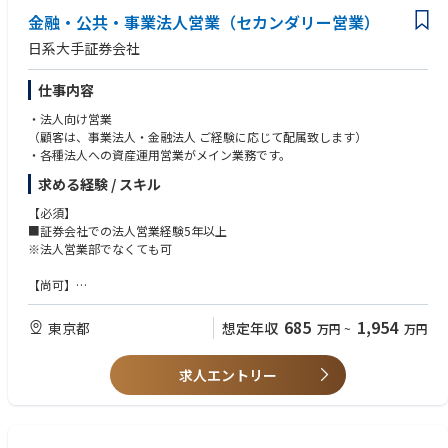
金融・公共・事業法人営業（セカンダリー営業）
日系大手証券会社
仕事内容
・法人向け営業
（顧客は、事業法人・金融法人 ご経験に応じて配属致します）
・各種法人への資産運用営業がメイン業務です。
求める経験 / スキル
【必須】
■証券会社での法人営業経験5年以上
※法人営業部でなくても可
【尚可】
■事業会社に対するIPO、M&Aに関する成約、知見がある方はなお可
685
1,954
東京都
想定年収
万円
~
万円
求人エントリー