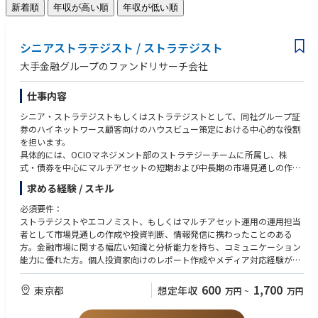
新着順
年収が高い順
年収が低い順
シニアストラテジスト / ストラテジスト
大手金融グループのファンドリサーチ会社
仕事内容
シニア・ストラテジストもしくはストラテジストとして、同社グループ証
券のハイネットワース顧客向けのハウスビュー策定における中心的な役割
を担います。
具体的には、OCIOマネジメント部のストラテジーチームに所属し、株
式・債券を中心にマルチアセットの短期および中長期の市場見通しの作成
や投資判断を、同社グループ証券のリサーチ部門のストラテジストをはじ
求める経験 / スキル
め、社内外の資産運用の専門家や運用機関等とコミュニケーションをとっ
て行います。併せて、ハウスビューに関するメディア対応や野村證券のお
必須要件：
客様および支店のパートナー向けにレポート執筆やプレゼンテーションな
ストラテジストやエコノミスト、もしくはマルチアセット運用の運用担当
どによる情報発信も行って頂きます。
者として市場見通しの作成や投資判断、情報発信に携わったことのある
方。金融市場に関する幅広い知識と分析能力を持ち、コミュニケーション
能力に優れた方。個人投資家向けのレポート作成やメディア対応経験があ
れば尚可。
600
1,700
東京都
想定年収
万円
~
万円