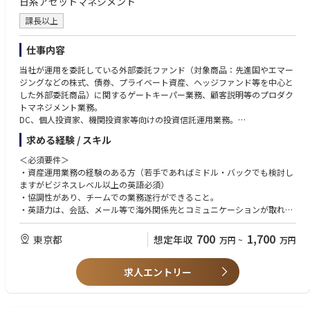
日系アセットマネジメント
課長以上
仕事内容
当社が運用を委託している外部委託ファンド（対象商品：先進国やエマー
ジングなどの株式、債券、プライベート資産、ヘッジファンド等を中心と
した外部委託商品）に関するゲートキーパー業務、顧客説明等のプロダク
トマネジメント業務。
DC、個人投資家、機関投資家等向けの投資信託運用業務。
求める経験 / スキル
・新規ファンドの発掘やデュー・ディリジェンスの実施、既存ファンドの
モニタリング（含む海外出張）
＜必須要件＞
・上記業務に関連し、外部委託先等との交渉
・資産運用業務の経験のある方（若手であればミドル・バックでも検討し
・顧客（年金基金、機関投資家、販売会社等）への運用報告資料の作成と
ますがビジネスレベル以上の英語必須）
運用状況の説明、見込み顧客またはコンサルタントへの新商品、新戦略の
・協調性があり、チームでの業務遂行ができること。
プレゼンテーションの実施 等
・英語力は、会話、メール等で海外関係先とコミュニケーションが取れる
レベル
■配属先：運用戦略開発部
700
1,700
東京都
想定年収
万円
~
万円
運用戦略開発部は、部長以下18 名が在籍しており、パブリックマーケッ
＜優遇条件＞ （以下に該当される方は特に歓迎）
トグループ、プライベートアセットグループと投資信託グループの３つに
・同業他社等での外部委託運用のご経験、年金基金・機関投資家等の顧客
分かれています。
求人エントリー
対応の経験
・証券アナリスト資格