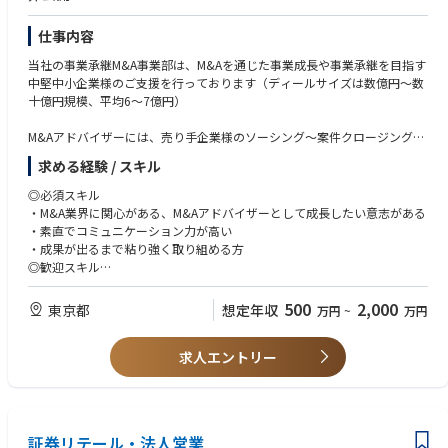
国内外の大手金融機関、プライベートエクイティファンド、アセットマネ
仕事内容
ージャーを顧客として、証券化、LBOファイナンス、プロジェクトファイ
ナンス、不動産・インフラ投資等の大型案件に携わります。単なる営業職
当社の事業承継M&A事業部は、M&Aを通じた事業成長や事業承継を目指す
ではなく、顧客とのリレーション構築からストラクチャリング、条件交
中堅中小企業様のご支援を行っております（ディールサイズは数億円～数
渉、クロージング、受託後のプロジェクトマネジメントまでを一貫して担
十億円規模、平均6～7億円）
当するフロントオフィス業務です。経営陣と直接連携しながら事業拡大の
最前線を担い、顧客ごとに最適な信託ソリューションを創出していただき
M&Aアドバイザーには、売り手企業様のソーシング～案件クロージングま
ます。
でのM&A案件業務を一気通貫で担っていただきます。
求める経験 / スキル
具体的な業務内容
◎必須スキル
・M&A業界に関心がある、M&Aアドバイザーとして成長したい意志がある
- M&A案件の開拓、提案
・素直でコミュニケーション力が高い
- 企業評価、資料の作成
・成果が出るまで粘り強く取り組める方
- 買い手企業への具体的な提案
◎歓迎スキル
- 売り手と買い手の面談の調整、同席
・ファイナンス、会計、税務、法務等に関連する業務経験を有する
- 契約書案作成、条件調整、条件交渉
・またはファイナンス・会計/税務に関する知識を有する（簿記3級程度の
500
2,000
東京都
想定年収
万円
~
万円
- クロージング
会計知識）
・アウトバンド営業、新規開拓営業のご経験（3年以上）
求人エントリー
※テレアポ、飛び込み営業など
・高い営業成績
※営業成績上位5%以上、社内表彰受賞のご経験など
・営業文化の強い企業での営業経験
証券リテール・法人営業