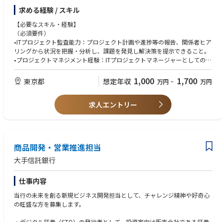
〇請求・支払対応
求める経験 / スキル
〇ガバナンス・プロセス改善
【必要なスキル・経験】
（必須要件）
〇システム運用および開発管理
•ITプロジェクト監査能力：プロジェクト計画や進捗等の報告、関係者ヒア
リングから状況を把握・分析し、課題を発見し解決策を提示できること。
•プロジェクトマネジメント経験：ITプロジェクトマネージャーとしての実
務経験（プロジェクト運営経験）。
•プロジェクト管理知識：PMP資格保有、またはPMBOKの理解。
1,000
1,700
東京都
想定年収
万円
~
万円
•IT監査・品質関連：情報処理系資格（例：システム監査技術者、プロジェ
クトマネージャー）や同等のスキル。
求人エントリー
•発注・会計・契約業務の基礎スキル：発注・支払の実務理解や会計・契
約の基本知識を習得・活用できること。
•コミュニケーション力：社内外のステークホルダーと適切に連携し、調
整や交渉ができること。
•日本語での読み書き・コミュニケーション能力。
商品開発・営業推進担当
•Excelの基本的な関数（VLOOKUP、SUMIF等）を使ったデータ処理ができ
ること。
大手信託銀行
•基礎的な英語力（読み書き・会話）。
仕事内容
（望ましい要件）
当行の未来を創る新規ビジネス開発担当として、チャレンジ精神や好奇心
•テクノロジー関連の契約書レビュー経験（ソフトウェア・ハードウェア
の旺盛な方を募集します。
等）。
•ソフトウェア／ハードウェア購買やベンダー管理の経験。
・デジタル証券（STO）の発行者として、投資家向け販売会社である証券