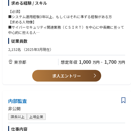
求める経験 / スキル
当していただきます。主なタスクは以下のようなものになります。
単なるプロジェクト推進に留まらず、金融機関との協業を通じて、どのよ
・サイバーセキュリティに係るルール整備関連業務
【必須】
うな価値が提供できるのかを定義し、PoCから本番導入、さらには横展開
・システムリスク評価フレームワーク適用関連業務
■システム運用経験3年以上、もしくはそれに準ずる経験がある方
までを見据えた事業として形にしていく経験を積むことができます。
・情報資産台帳・暗号インベントリ作成関連業務
【求める人物像】
・脅威インテリジェンス関連業務
■サイバーセキュリティ関連業務（ＣＳＩＲＴ）を中心に中長期に亘って
また、銀行の審査・モニタリングといった中核業務に踏み込みながら、AI
・ＴＬＰＴ関連業務
中心的に担える人
を活用した新しい与信のあり方を実装していく過程に携わることで、「金
・内製レッドチーム関連業務
■サイバーセキュリティに関する興味や用語等の理解がある方
融×テクノロジー」の領域において、これまでにない価値創出に挑戦でき
従業員数
・サイバーセキュリティに係る人材育成関連業務
■他部室や関係会社等と良好な関係を築くことができ、コミュニケーショ
る環境です。
・アカウント統合管理関連業務
ンスキルが高い方
2,152名
（2025年3月現在）
・ＤＤｏＳ対策関連業務
本取り組みを通じて、従来の金融では資金が届きにくかったスタートアッ
・セキュリティ監視関連業務
1,000
1,700
プへの融資機会を広げ、日本のスタートアップエコシステム全体に対して
東京都
想定年収
万円
~
万円
・脅威ハンティング関連業務
中長期的なインパクトを与えていくことに繋がります。
・インシデント対応体制強化関連業務
・サードパーティにおけるサイバーセキュリティリスク管理強化関連業務
求人エントリー
❚ コミュニケーション環境
・構成管理機能（ＣＭＤＢ）構築関連業務
・コラボレーション：Slack
・エンドポイント保護機能（ＥＤＲ）構築関連業務 等
・オンラインミーティング：Google meet / Gather / Zoom
・業務基盤ツール：Google Workspace / Office365
・ナレッジ管理：Notion
内部監査
・PC：Mac / Windows
非公開
❚ メディア掲載・受賞実績
課長以上
上場企業
・日本経済新聞（2022/09/20）｜三井住友銀行の出資先として紹介
・Forbes JAPAN（2023/12/01）｜2024年注目の日本発スタートアップ10
仕事内容
0選