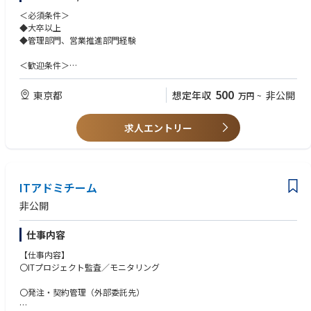
＜必須条件＞
◆大卒以上
◆管理部門、営業推進部門経験
＜歓迎条件＞
◆人事経験
◆営業職員や関連部門と円滑なコミュニケーションが行える方
500
東京都
想定年収
非公開
万円
~
◆複数の報酬制度運営を行ううえで、正確かつ緻密に業務遂行し、タスク
管理がしっかりできる方
求人エントリー
◆法令・就業規則・規程をもとに粘り強く調べ、広い視野で物事を考えら
れる方
◆協働の意識を持ち、チーム・課等の仲間と協力して業務を遂行できる方
ITアドミチーム
非公開
仕事内容
【仕事内容】
〇ITプロジェクト監査／モニタリング
〇発注・契約管理（外部委託先）