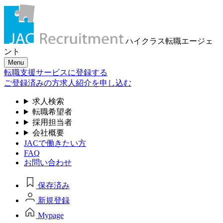
ハイクラス転職
エージェ
ント
Menu
転職支援サービスに登録する
ご登録済みの方
求人紹介を申し込む
求人検索
転職希望者
採用担当者
会社概要
JACで働きたい方
FAQ
お問い合わせ
保存済み
新規登録
Mypage