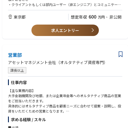
・クライアントもしくは部内ユーザー（非エンジニア）とコミュニケーシ
ョンを取り、要件を整理・具体化した経験
・コンサル、金融系ベンダー、金融機関いずれかでの業務経験
600
東京都
想定年収
非公開
万円
~
【WANT】
求人エントリー
以下いずれかを満たすと尚良い：
・生成AIを用いたシステムやツールの開発に関与した実務経験がある方、
もしくは挑戦したい方
・リスク管理業務に何かしら関与した経験がある方
営業部
アセットマネジメント会社（オルタナティブ資産専門）
課長以上
仕事内容
【主な業務内容】
大手金融機関及び地銀、または企業年金等へのオルタナティブ商品の営業
をご担当いただきます。
具体的にはオルタナティブ商品を顧客ニーズに合わせて提案・説明し、投
資をいただくための営業となります。
入社後は既存の顧客を担当いただきますが、ゆくゆくは既存・新規も両方
求める経験 / スキル
をご担当いただきます。
■必須