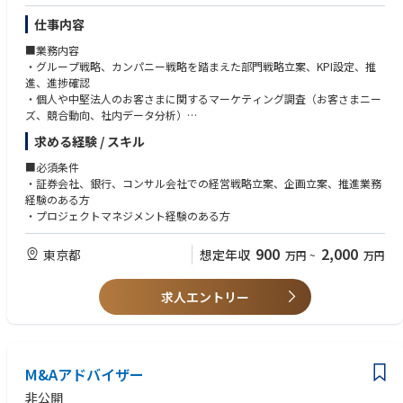
・新規事業及び事業拡大施策の推進
仕事内容
■ポジションの魅力
■業務内容
・代表取締役直下のポジションとして業務を推進できる
・グループ戦略、カンパニー戦略を踏まえた部門戦略立案、KPI設定、推
・信託・証券化・ストラクチャードファイナンス分野における高度な専門
進、進捗確認
性を身につけられる
・個人や中堅法人のお客さまに関するマーケティング調査（お客さまニー
・営業のみならず商品開発や事業開発にも関与できる
ズ、競合動向、社内データ分析）
・金融機関、スポンサー、アセットマネージャー等の幅広いマーケット参
・個人や中堅法人のお客さまに関する営業戦略および施策の立案・実行支
加者とのネットワークを構築できる
求める経験 / スキル
援
・ネット証券との協働戦略の立案
■同社の特徴
■必須条件
・DXを活用した効率的な営業手法、業務支援策の検討
【主要顧客】
・証券会社、銀行、コンサル会社での経営戦略立案、企画立案、推進業務
証券化取引、LBOファイナンス、プロジェクトファイナンス、証券リパッ
経験のある方
ケージ商品などを組成する国内外の金融機関や、オフィス、住宅、ホテ
・プロジェクトマネジメント経験のある方
ル、インフラ、データセンター、再生可能エネルギー案件など、多様なア
セットへ投資する国内外の大手アセットマネージャーを主要顧客としてい
900
2,000
東京都
想定年収
万円
~
万円
ます。
【業務の補足】
求人エントリー
本ポジションでは、こうした顧客およびそのアドバイザーと密接に連携し
ながら、案件の組成段階からクロージング、受託後の資産管理、プロジェ
クト推進に至るまで、一連のプロセスをリードしていただきます。顧客ご
とに異なる課題やニーズを深く理解し、社内外の専門家と協働しながら最
M&Aアドバイザー
適な信託スキームやソリューションを提案・実現していく、提案力とプロ
ジェクト推進力が求められるポジションです。
非公開