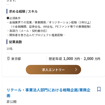
きます。
1. 案件ソーシング・営業推進
求める経験 / スキル
・金融機関、アレンジャー、スポンサー、アセットマネージャーその他マ
ーケット関係者とのリレーション構築
■必須条件
・新規顧客開拓及び新規案件の獲得
・金融業界での営業／事業開発／オリジネーション経験（3年以上）
・営業戦略の企画、立案及び実行
（※金融機関、証券会社、AM会社、PEファンド等での業務経験）
2. ストラクチャリング・提案業務
・英語力（メール・契約書対応）
・顧客ニーズの把握及び各種ソリューションの提案
・関係者を巻き込んだプロジェクト推進経験
・信託スキーム及び取引ストラクチャーの検討
・高い提案・交渉力と案件推進力
従業員数
・受託条件の調整並びに手数料提案書等の作成
・商品内容、リスク及び契約条件に関する説明
■歓迎条件
10名
3. 案件受託・プロジェクトマネジメント
・ストラクチャードファイナンスに関する知識・経験
・社内関係部署との案件受託条件及び受託可否の調整
・信託スキーム・信託商品の知識・経験
1,000
2,000
東京都
想定年収
万円
~
万円
・顧客デューデリジェンス（CDD/KYC）及び取引適合性確認の実施
・シンジケートローン等のファイナンス実務経験
・案件受託に必要な社内承認手続の推進
・金融関連法令の知識​‌
・受託からクロージングまでの案件管理
・クロスボーダー案件の経験​
求人エントリー
4. クライアントリレーション
・既存顧客との継続的な関係構築及び深耕営業
■求める人物像
・顧客情報及び案件情報の管理
・社内外と連携し成果を創出できる方
・問い合わせ対応、苦情対応その他顧客サポート
・主体的に課題発見・解決できる方
5. 商品開発・事業開発
リテール・事業法人部門における戦略企画/業務企
・金融分野への知的好奇心と学習意欲がある方
・市場動向及び投資家ニーズの調査・分析
・顧客志向で信頼関係を構築できる方
画
・新たな信託商品及びストラクチャーの企画・開発
・高いコンプライアンス意識を持つ方
非公開
・法務・コンプライアンス部門と連携した新サービスの導入検討
・変化を楽しみ、事業成長に貢献できる方