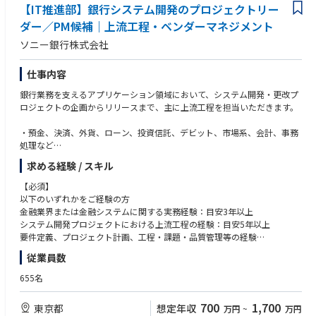
【IT推進部】銀行システム開発のプロジェクトリー
ダー／PM候補｜上流工程・ベンダーマネジメント
ソニー銀行株式会社
仕事内容
銀行業務を支えるアプリケーション領域において、システム開発・更改プ
ロジェクトの企画からリリースまで、主に上流工程を担当いただきます。
・預金、決済、外貨、ローン、投資信託、デビット、市場系、会計、事務
処理など
・銀行業務領域に関わる各種ITプロジェクトのプロジェクトマネジメント
求める経験 / スキル
・上流工程（プロジェクト計画、要件定義、ソリューション選定、ITアー
キテクチャ検討 等）
【必須】
※業務領域は幅広く、ご経験やご志向に応じて担当領域を検討します。
以下のいずれかをご経験の方
金融業界または金融システムに関する実務経験：目安3年以上
自ら実装を担当することを前提としたポジションではなく、業務部門と開
システム開発プロジェクトにおける上流工程の経験：目安5年以上
発ベンダーの間に立ち、プロジェクト全体を前に進める役割です。
要件定義、プロジェクト計画、工程・課題・品質管理等の経験
案件によっては複数のプロジェクトを担当いただき、入社後早い段階から
プロジェクトリーダー、プロジェクトマネージャー、PMO等として、関係
従業員数
プロジェクトリーダーまたはプロジェクトマネージャーとしての活躍を期
者をリードした経験
待します。
業務部門や外部ベンダー等、複数のステークホルダーとの調整・交渉経験
655名
■ポジションの魅力
【歓迎】
700
1,700
東京都
想定年収
万円
~
万円
銀行の預金、決済、外貨、ローン、投資信託、デビット、市場系、会計、