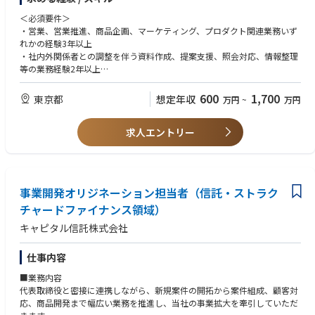
ティング推進
2．マーケティング戦略の立案・実行・改善（PDCA）
＜必須要件＞
3．本邦大手機関投資家に対するカスタマイズ運用提案・エグゼキューシ
・営業、営業推進、商品企画、マーケティング、プロダクト関連業務いず
ョン
れかの経験3年以上
4．提案資料、説明資料、その他マーケティングツールの整備
・社内外関係者との調整を伴う資料作成、提案支援、照会対応、情報整理
5．グループ企業及び営業部門の投資家向けプロモーション支援
等の業務経験2年以上
6．投資家向け説明や照会対応等のサポート
・金融商品または資産運用業務への関心を持ち、新規領域の業務習得・推
7．DDQ等への対応にあたり、海外現法等と連携した情報整理
進に取り組んだ経験1年以上
600
1,700
東京都
想定年収
万円
~
万円
8．運用レポート対応、各種資料作成支援
・PowerPoint、Excel、Wordを用いた資料作成能力
9．競合他社、投資家動向、市場情報等の収集・分析
10．自社運用戦略に関する各種施策・検討への関与
求人エントリー
＜望ましい要件＞
11．上記に付随する各種業務
1．営業、営業推進、商品企画、マーケティング、プロダクト関連業務の
いずれかの経験
2．資産運用会社、金融機関等におけるプロダクト関連業務経験
3．オルタナティブ資産、プライベートマーケッツ、自社運用商品に関す
事業開発オリジネーション担当者（信託・ストラク
る知見
チャードファイナンス領域）
4．投資家向け資料、提案資料、DDQ、運用レポート等の作成または対応
経験
キャピタル信託株式会社
5．プロモーション支援、販売支援の経験
仕事内容
■業務内容
代表取締役と密接に連携しながら、新規案件の開拓から案件組成、顧客対
応、商品開発まで幅広い業務を推進し、当社の事業拡大を牽引していただ