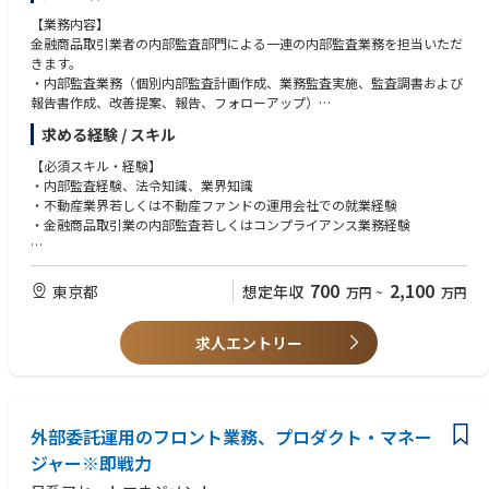
・Forbes ASIA（2025/08/25）｜Asia 100 To Watch 2025 選出
【業務内容】
・日経ビジネス（2025/03/05）｜AI与信・RBFによる新金融モデルを特集
金融商品取引業者の内部監査部門による一連の内部監査業務を担当いただ
・PR TIMES（2026/04/09）｜Flex Capital 累計融資150億円突破
きます。
・内部監査業務（個別内部監査計画作成、業務監査実施、監査調書および
報告書作成、改善提案、報告、フォローアップ）
・内部統制報告制度（J-SOX）の整備、運用評価
求める経験 / スキル
・監査等委員、監査法人との三様監査
【必須スキル・経験】
・内部監査経験、法令知識、業界知識
・不動産業界若しくは不動産ファンドの運用会社での就業経験
・金融商品取引業の内部監査若しくはコンプライアンス業務経験
【歓迎スキル・経験】
・宅地建物取引士資格
700
2,100
東京都
想定年収
万円
~
万円
・監査法人での会計監査経験
・事業会社での経理経験
求人エントリー
外部委託運用のフロント業務、プロダクト・マネー
ジャー※即戦力