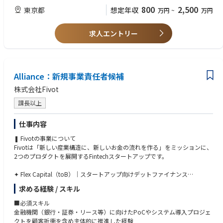
800
2,500
東京都
想定年収
万円
~
万円
【求める人物像】
➣ マーケット経験のほか、企業分析経験もあれば尚良し
求人エントリー
Alliance：新規事業責任者候補
株式会社Fivot
課長以上
仕事内容
❚ Fivotの事業について
Fivotは「新しい産業構造に、新しいお金の流れを作る」をミッションに、
2つのプロダクトを展開するFintechスタートアップです。
✦ Flex Capital（toB）｜スタートアップ向けデットファイナンス
成長フェーズに合わせた柔軟な資金提供で、従来の金融では支援しきれな
求める経験 / スキル
かった挑戦を支えています。
■必須スキル
✦ IDARE（toC）｜個人向けウォレットアプリ
金融機関（銀行・証券・リース等）に向けたPoCやシステム導入プロジェ
日常の支払いの中で自然にお金が貯まる仕組みを提供しています。
クトを顧客折衝を含め主体的に推進した経験