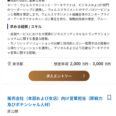
■役割の目的と重要な責務：
チーフ・ウェルスマネジメント・アーキテクトは、ビジネスおよびIT部門
のリーダーシップと連携し、ウェルスマネジメントのテクノロジービジョ
ンと戦略を策定します。ウェルスマネジメント組織全体のエンタープライ
ズ・アーキテクチャのニーズに責任を持ち、戦略的投資の策定、グルー
プ・アーキテクチャ・プラクティスの導入推進、そして共有サービスおよ
求める経験 / スキル
びプラットフォーム全体にわたる他のビジネス機能およびサービスの連携
と統合の確保など、ビジネス戦略をテクノロジー資産に至るまで実現する
・金融サービスにおける大規模ビジネスクリティカルなトランザクション
中心的な役割を担います。
システムに関する豊富な経験。
・モノリシックソリューションの分解と技術的レガシー管理手法の経験か
ら得たソリューションを適用し、デジタルおよびより広範なアーキテクチ
ャ変革に関する経験。
・APIおよびマイクロサービスアーキテクチャ技術を活用し、カスタマー
ジャーニーを理解し、明確に表現し、技術設計に反映させる能力。
2,000
3,000
東京都
想定年収
万円
~
万円
・エンタープライズレベルのソフトウェア開発およびAPIベースの統合に
関する経験、知識、および理解。
求人エントリー
・クラウドネイティブ製品開発における技術設計への参加、マイクロサー
ビスベースのアーキテクチャの構築、APIの再利用の促進、企業全体の技
術的レガシー管理など、あらゆる技術関連の問題の監督。
・アジャイルの原則とプロセスに関する経験、およびDevOpsツールとプ
ロセスを用いたアジャイル大規模手法におけるチームリーダー。
販売会社（本部および支店）向け営業担当（即戦力
・DevOpsツールセットとフレームワークに関する理解と実践経験。
及びポテンシャル人材）
・強力なバイリンガルコミュニケーションスキル（日本語と英語）
非公開
求められるより広範な技術的知識と経験：