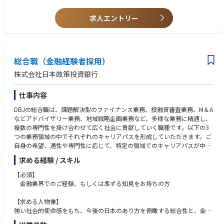
① 銀行サービスの中核を支えるプロジェクトに携われる
事務処理等に関する業務知識
預金、決済、ローン、投資信託、デビットなど、お客さまの生活に直結す
銀行システムまたは証券システムの開発・更改経験
求人エントリー
る銀行サービスのシステム開発に携わります。担当領域の専門性だけでな
大規模または複数ベンダーが関わるプロジェクトのマネジメント経験
く、銀行サービス全体を俯瞰する視点を身につけられます。
システム方式、アーキテクチャ、製品・サービス選定に関する検討経験
クラウドサービスまたはパッケージ製品の導入経験
② 発注側の立場で上流工程からプロジェクトをリードできる
金融機関におけるシステムリスク、セキュリティ、法令・規制対応に関す
要件定義、ソリューション選定、プロジェクト計画、ベンダーマネジメン
総合職（金融経験者採用）
る知見
トなど、企画・上流工程を中心に担当します。決められた仕様を実装する
チームリーダーとしてのメンバー支援・育成経験
株式会社日本政策投資銀行
だけではなく、「何を実現するか」「どのように進めるか」から関与でき
るポジションです。
■求める人物像
仕事内容
業務部門、IT部門、外部ベンダー等、立場の異なる関係者と円滑にコミュ
③ 金融業務とITの両面で専門性を高められる
ニケーションを取れる方
DBJの総合職は、課題解決型のファイナンス業務、投融資審査業務、M＆A
業務部門や外部ベンダーと協働しながら、金融業務に対する理解と、シス
課題を自ら整理し、関係者を巻き込みながら解決に向けて行動できる方
などアドバイザリー業務、地域戦略企画業務など、多様な業務に精通し、
テム開発・プロジェクトマネジメントの知見を掛け合わせてキャリアを形
プロジェクト全体を俯瞰し、優先順位を付けて着実に推進できる方
複数の専門性を掛け合わせて広く社会に貢献していく職種です。以下の3
成できます。
金融サービスの品質・安定性に責任を持ち、丁寧かつ粘り強く業務に取り
つの業務領域の中でそれぞれのキャリアパスを形成していただきます。ご
組める方
自身の希望、適性や専門性に応じて、特定の領域でのキャリアパスが中心
④ リーダー・マネジメントへのキャリアを広げられる
既存の方法にとらわれず、新しい技術や進め方を柔軟に取り入れられる方
となる場合もあれば、これらの業務領域を跨いで幅広くご活躍頂く場合も
入社後は担当プロジェクトで経験を積みながら、より規模の大きな案件や
求める経験 / スキル
自身の専門性を高めるとともに、将来的にチームや組織をリードしたい方
ございます。
複数案件のマネジメント、チームリードなどへ役割を広げていただくこと
【必須】
を期待しています。
■法人RM業務
金融業界でのご経験、もしくは準ずる知見をお持ちの方
会議では、今回の採用は「即戦力でチームリーダーになれる方」が中心で
本店（東京）、支店（大阪、福岡、北海道など）で、DBJが持つ優良かつ
あり、将来的なマネジメントも見据える方針が確認されています。
グローバルな企業ネットワークをベースに、様々な事業法人や金融法人に
【求める人物像】
対し、投融資を中心とする多種ソリューションを提供していただきます。
強い社会的使命感をもち、今後の日本のあり方を俯瞰する総合性と、金融
■ポジションの魅力（IT部門共通）
分野のフロンティアを切り拓く高い志を併せもった人材を求めています。
・メガバンク等では業務が細分化されがちですが、当社では上流から一貫