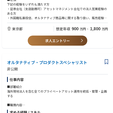
下記の経験をいずれも満たす方
・証券会社（支店勤務可）アセットマネジメント会社での法人営業経験の
ある方
・外国籍私募投信、オルタナティブ商品等に関する取り扱い、販売経験の
ある方
・要英語力
900
1,800
東京都
想定年収
万円
~
万円
■求める人物像
求人エントリー
・経験値の幅を広げたい方
・コミュニケーションを大切にできる方
オルタナティブ・プロダクトスペシャリスト
非公開
仕事内容
■部署紹介
海外現地法人を含む全てのプライベートアセット運用を統括・管理・企画
する
■職務内容
1．自社運用プロダクトに関する海外現法及びSMBCとの協働によるマーケ
求める経験 / スキル