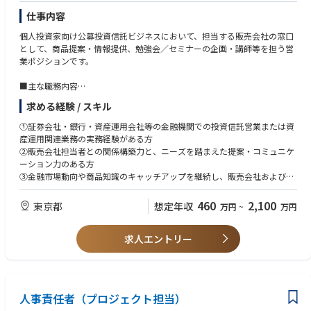
・セキュリティとプロセスのマルチデプロイメントが重要なデジタル領域
仕事内容
での大規模な配信のためのエンタープライズレベルのソフトウェアの経験
要因。
個人投資家向け公募投資信託ビジネスにおいて、担当する販売会社の窓口
・大規模なクラウドベースのテクノロジーとクラウドソリューションの専
として、商品提案・情報提供、勉強会／セミナーの企画・講師等を担う営
門家。AWS およびオンプレミスクラウドを含み、クラウド開発の最新動向
業ポジションです。
を把握しています。
・プラットフォームとしての銀行サービス、動的コンテンツ管理、ソーシ
■主な職務内容
ャルメディアチャネル (Line、X (Twitter)、Instagram、LinkedIn など) など
①販売会社本部への当社投資信託の提案および情報提供
のデジタル関連テクノロジーに関する確かな知識。・
求める経験 / スキル
②販売会社本部・支店向け勉強会の企画・実施
チャネルアプリケーションと統合コンポーネント、一般的なデジタルおよ
③投資家向けセミナーの講師
①証券会社・銀行・資産運用会社等の金融機関での投資信託営業または資
び従来の統合テクノロジーを理解しています。
産運用関連業務の実務経験がある方
・主要なシステムアーキテクチャコンポーネントを特定し、展開の障害を
■キャリアアップの方向
②販売会社担当者との関係構築力と、ニーズを踏まえた提案・コミュニケ
取り除くソリューションをチームが構築できるよう提案および支援しま
・営業担当者として経験を積み、営業成果を上げていただきます。
ーション力のある方
す。
・職務遂行状況が良好であり、組織マネジメントに関する資質があると判
③金融市場動向や商品知識のキャッチアップを継続し、販売会社および投
断される場合、当該業務における管理職ポジションを目指して頂けます。
資家向けに当社商品の魅力を訴求することができる方
・本人の希望や適性に応じて、投資信託関連の他業務（例：商品企画、マ
④基本的なPCスキルをお持ちの方（PowerPointでのスライド作成、Excel
460
2,100
東京都
想定年収
万円
~
万円
ーケティング等）に挑戦することも可能です。
での表・グラフ作成）
⑤証券アナリスト、ファイナンシャルプランナー等の資格保有があれば尚
求人エントリー
可
人事責任者（プロジェクト担当）