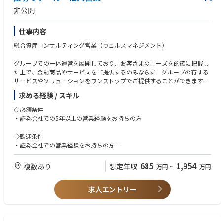
非公開
仕事内容
総合資産コンサルティング営業（ウェルスマネジメント）
グループでの一体運営を展開しており、お客さまのニーズを的確に把握し
た上で、金融商品やサービスをご提供するのみならず、グループの有する
サービスやソリューションをワンストップでご提供することができます。
総合金融コンサルティング営業を実践いただきます。
求める経験 / スキル
※ご希望、適正に応じて、リテール営業部、法人営業部の選択となりま
◇必須条件
す。
・証券会社での5年以上の営業経験をお持ちの方
◇歓迎条件
・証券会社での営業経験をお持ちの方
（一度証券会社を退職し、他業界の職務を経験した方の応募も可能です）
685
1,954
複数あり
想定年収
万円
~
万円
求人エントリー