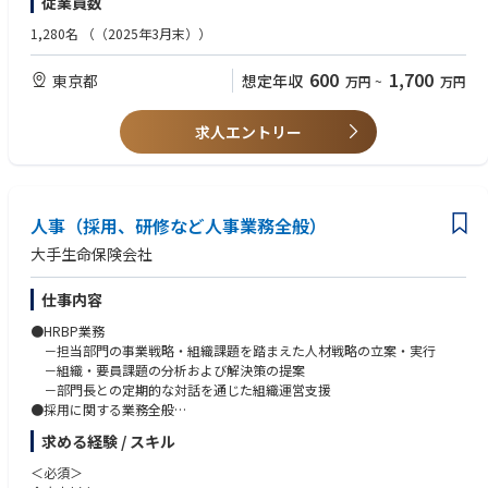
従業員数
■金融機能業務
本職種はポテンシャル採用とし、金融業界での経験や知識を問いません。
して関わることができ、幅広くかつ深いスキルを身につけることが可能で
ストラクチャードファイナンス、アセットファイナンス、メザニンファイ
新たな時代を見据えて、複雑化する社会課題の解決に向けて先鞭をつける
す。
1,280名
（（2025年3月末））
ナンス、エクイティファイナンス、M&Aアドバイザリーなどの金融ノウハ
役割を担いたい、という気概をお持ちの方を心待ちにしています。
・銀行として求められる高い信頼性・安全性を大前提としつつ、ロジカル
ウをフルに活用し、グローバルな金融市場において先進的なファイナンス
に考え、柔軟かつスピーディに物事を進める文化があります。
600
1,700
東京都
想定年収
万円
~
万円
業務の企画・提供を行っていただきます。
・クラウドを前提としたシステム環境で、新しい技術やチャレンジに取り
組めます。
■コーポレート･ナレッジ業務
求人エントリー
企画部門、審査・法務部門、管理部門、調査研究部門などで、高度な金融
■中長期的なキャリアパス
機能をDBJが発揮するための組織力を維持･向上させる業務を担当していた
能力・成果に応じて、昇給・昇進を行います。
だきます。
高い専門性を発揮し、実務で価値を発揮されている方については、
管理職でなくても管理職相当以上（専門職キャリア）の処遇となるキャリ
人事（採用、研修など人事業務全般）
アパスも用意しています。
大手生命保険会社
■組織体制・雰囲気
IT推進部は4課体制で、約40名の社員が在籍しています。
仕事内容
・SIer、ITコンサル、金融機関、事業会社のIT部門など、多様なバックグラ
ウンドを持つメンバーが在籍しています。
●HRBP業務
・ソニーグループ各社のIT部門からの出向者も多く、刺激のある環境で
－担当部門の事業戦略・組織課題を踏まえた人材戦略の立案・実行
す。
－組織・要員課題の分析および解決策の提案
・互いに助け合い、協力しながら業務を進める風土が根付いており、懇親
－部門長との定期的な対話を通じた組織運営支援
会などの交流機会も多く、温かみのある雰囲気です。
●採用に関する業務全般
－人材戦略に基づく採用計画の立案
求める経験 / スキル
■IT部門のミッション
－採用部門との要件のすり合わせ、および人材紹介会社との調整・コン
ITサービス提供力を最大化し、当社ビジネスを加速させる
トロール
＜必須＞
－面接・処遇面談対応