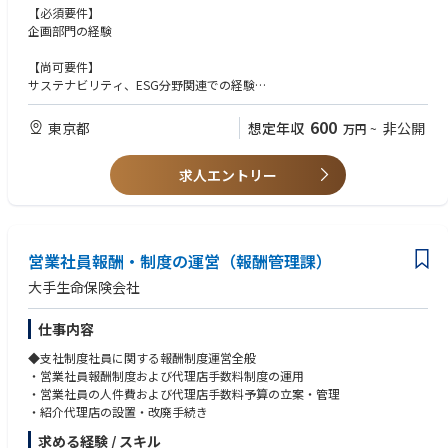
る社内調整等
【必須要件】
企画部門の経験
※将来的に会社の定める業務（出向含む）へ変更されることがあります。
【尚可要件】
サステナビリティ、ESG分野関連での経験
・金融機関もしくはコンサル会社でのサステナビリティ関連業務経験
・サステナビリティと事業戦略の両経験をお持ちの方
600
東京都
想定年収
非公開
万円
~
・社会課題に関心の高い方
求人エントリー
営業社員報酬・制度の運営（報酬管理課）
大手生命保険会社
仕事内容
◆支社制度社員に関する報酬制度運営全般
・営業社員報酬制度および代理店手数料制度の運用
・営業社員の人件費および代理店手数料予算の立案・管理
・紹介代理店の設置・改廃手続き
求める経験 / スキル