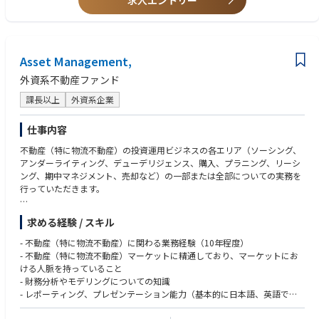
求人エントリー
・司法関係の資格取得者、語学力、VBAやプログラミング等のスキル
Asset Management,
外資系不動産ファンド
課長以上
外資系企業
仕事内容
不動産（特に物流不動産）の投資運用ビジネスの各エリア（ソーシング、
アンダーライティング、デューデリジェンス、購入、プラニング、リーシ
ング、期中マネジメント、売却など）の一部または全部についての実務を
行っていただきます。
- 収益を最適化、資産価値を最大化できる投資戦略の提案と実行
求める経験 / スキル
- 予算および報告書等の作成、キャッシュフローの管理、マーケット調査
- 物流不動産の商品企画、リーシング業務（直接営業、仲介会社との連
- 不動産（特に物流不動産）に関わる業務経験（10年程度）
携）
- 不動産（特に物流不動産）マーケットに精通しており、マーケットにお
- 本社および投資家へのレポーティング
ける人脈を持っていること
- 社内各部署（プロパティマネジメント、開発、ファイナンス部門など）
- 財務分析やモデリングについての知識
との調整
- レポーティング、プレゼンテーション能力（基本的に日本語、英語でで
- チーム内のジュニアメンバーの指導、サポート
きれば尚可）