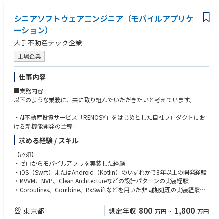
（労務・ガバナンス）
シニアソフトウェアエンジニア（モバイルアプリケ
・労務管理体制の構築およびコンプライアンス対応
・国内外の法令に基づく人事運用の整備
ーション）
・労使関係の構築およびリスクマネジメント
大手不動産テック企業
（全体マネジメント）
上場企業
・経営層へのレポーティング及び意思決定支援
・国内外パートナーとの人事領域における連携・調整
仕事内容
・開業までの人員計画の策定・管理
■業務内容
以下のような業務に、共に取り組んでいただきたいと考えています。
・AI不動産投資サービス「RENOSY」をはじめとした自社プロダクトにお
ける新機能開発の主導
・新規システムのアーキテクチャリング、および既存システムのリアーキ
求める経験 / スキル
テクチャ推進
・チームやプロダクトを横断する技術的課題の発見と解決
【必須】
・パフォーマンスチューニング、モニタリング体制の強化、信頼性向上
・ゼロからモバイルアプリを実装した経験
・開発プロセスの改善や生産性向上のためのツール選定から導入、自動化
・iOS（Swift）またはAndroid（Kotlin）のいずれかで8年以上の開発経験
の推進
・MVVM、MVP、Clean Architectureなどの設計パターンの実装経験
・エンジニアのメンタリングを行い、学習・品質・継続的改善の文化を醸
・Coroutines、Combine、RxSwiftなどを用いた非同期処理の実装経験
成
・RESTful API、GraphQLなどとの連携実装経験
・Unit Test、UI Testの設計 - 実装経験
800
1,800
東京都
想定年収
万円
~
万円
■本ポジションの魅力
・Gitを用いたチーム開発経験