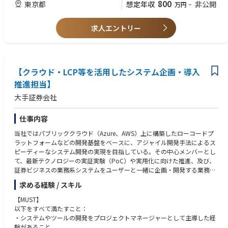
- チームワークを重視することができ、リーダーシップを発揮できること
800
東京都
想定年収
非公開
万円
~
- コンプライアンスを順守できること
求人エントリー
【クラウド・LCP等を活用したシステム企画・導入
推進担当】
大手証券会社
仕事内容
当社ではパブリッククラウド（Azure、AWS）上に構築したローコードプ
ラットフォームなどの開発基盤をベースに、アジャイル開発手法によるス
ピーディーなシステム開発の実現を目指している。その中心メンバーとし
て、最新テクノロジーの実証実験（PoC）や実用化に向けた推進、及び、
証券ビジネスの業務系システムをユーザーと一緒に企画・開発する業務を
担当する方を募集
求める経験 / スキル
【MUST】
以下をすべて満たすこと：
・システムやツールの開発をプロジェクトマネージャーとして主導した経
験があること