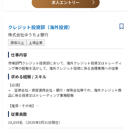
求人エントリー
クレジット投資部（海外投資）
株式会社ゆうちょ銀行
課長以上
上場企業
仕事内容
市場部門クレジット投資部において、海外クレジット投資又はトレーディ
ング等の経験を活かして、海外クレジット投資に係る各種業務への従事
求める経験 / スキル
【必須】
➣ 証券会社・資産運用会社・銀行・保険会社等での、海外クレジット商
品に係る投資又はトレーディング業務経験
【推奨・その他】
➣ 海外とのコミュニケーションや英文契約書の読み込みがある程度必要
従業員数
となるため、英語ができる人材であれば理想的
➣ 証券アナリスト
10,659名
（2026年3月31日現在）
➣ 英語中級～上級レベル