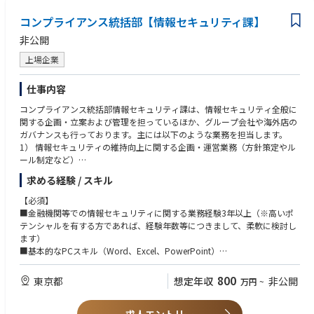
コンプライアンス統括部【情報セキュリティ課】
非公開
上場企業
仕事内容
コンプライアンス統括部情報セキュリティ課は、情報セキュリティ全般に
関する企画・立案および管理を担っているほか、グループ会社や海外店の
ガバナンスも行っております。主には以下のような業務を担当します。
1） 情報セキュリティの維持向上に関する企画・運営業務（方針策定やル
ール制定など）
2）社内で進行する各種案件に対する情報セキュリティに関するアドバイ
求める経験 / スキル
ス
3) サイバーセキュリティを所管する部署との連携による情報セキュリティ
【必須】
の確保
■金融機関等での情報セキュリティに関する業務経験3年以上（※高いポ
4）個人情報保護法をはじめ情報管理に関する法令諸規則への対応に係る
テンシャルを有する方であれば、経験年数等につきまして、柔軟に検討し
事項
ます）
5）グループ内子会社、海外店の情報セキュリティに係るガバナンスに関
■基本的なPCスキル（Word、Excel、PowerPoint）
する業務
【歓迎】
800
東京都
想定年収
非公開
万円
~
・金融機関の企画部門・内部管理部門（法務・コンプライアンス等）等で
の情報セキュリティに関する業務経験
・金商法等、金融関連の法令諸規則に関する基本的な知識