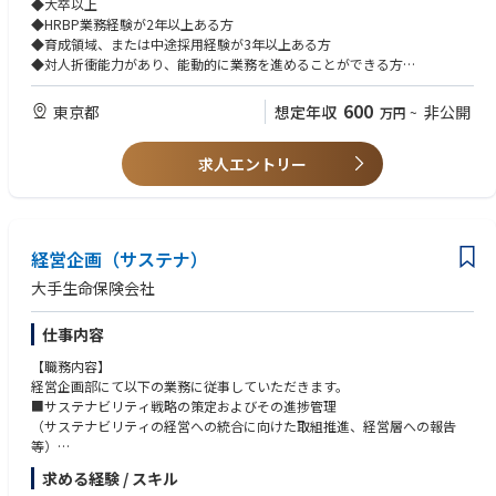
◆大卒以上
■ 部の役割
●育成に関する業務全般
◆HRBP業務経験が2年以上ある方
銀行業務領域におけるアプリケーション開発、およびクラウドサービス・
－育成制度全体の企画
◆育成領域、または中途採用経験が3年以上ある方
パッケージ導入を所管しています。
－教育研修の企画、研修会社との調整および当日運営
◆対人折衝能力があり、能動的に業務を進めることができる方
・プロジェクト計画、要件定義、ソリューション選定、ITアーキテクチ
●選考に関する業務全般
◆過去に企画立案・実行の経験がある方
ャ・処理方式の検討などの上流工程
－各種選考制度の企画・運営
◆データ分析、プレゼン資料作成が得意な方
600
東京都
想定年収
非公開
万円
~
・ITプロジェクト全体のマネジメント
◆人前でプレゼンすることが得意な方
・設計書、テスト計画、移行計画など成果物のレビュー
※入社直後はHRBP業務、並びに育成または採用業務を中心にお願いする
◆協調・調整しながら業務を進めることができる方
※基本設計～移行までの開発工程は、富士通などのシステム会社と協業し
予定です。
求人エントリー
ながら進めています。
上記以外も含め、複数業務をご担当いただく予定です。
＜尚可＞
※特定の業務のみをお任せするのではなく、メイン業務を持ちながら、幅
◆企業人事経験のある方
■働き方
広く人材開発課の業務に携わっていただきます。
在宅勤務可能です。
※将来的に会社の定める業務（出向含む）へ変更されることがあります。
全国各地のコワーキングスペースでの勤務も可能（IT部門）
経営企画（サステナ）
出社頻度は週2～3日程度の方が多いです。
大手生命保険会社
固定的な繁忙期はなく、担当プロジェクトに応じて繁忙時期が異なりま
す。
仕事内容
【参考記事】
【職務内容】
・会社HP IT部門特集
経営企画部にて以下の業務に従事していただきます。
https://sonybank.jp/corporate/recruit/it/
■サステナビリティ戦略の策定およびその進捗管理
・会社HP 新勘定系システム 稼働開始のお知らせ
（サステナビリティの経営への統合に向けた取組推進、経営層への報告
https://sonybank.jp/corporate/disclosure/press/2025/0507-01.html
等）
■サステナビリティに関する情報収集やそれらに基づく提言
求める経験 / スキル
■サステナビリティに関する個別案件への対応、全社的観点から必要とな