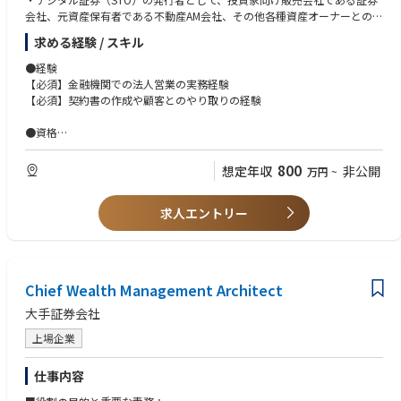
•テクノロジー分野の会計知識（IT投資会計の理解）。
会社、元資産保有者である不動産AM会社、その他各種資産オーナーとの調
•金融機関・コンサルティングファーム等でのITプロジェクト運営またはプ
整業務をメインとしながら、ドキュメンテーションなど案件のエグゼキュ
求める経験 / スキル
ロジェクト監査経験。
ーション担当との連携業務
•システム開発会社や事業会社IT部門での設計・開発・維持管理経験。
・金銭債権流動化案件における受託者として、資金調達側である原資産保
●経験
•金融市場、金融商品・取引、証券業務、銀行業務に関する知識。
有者（オリジネーター）、投資家向けの商品の販売会社である証券会社と
【必須】金融機関での法人営業の実務経験
•証券外務員資格、銀行業務検定等の関連資格。
の調整業務をメインとしながら、ドキュメンテーションなど案件のエグゼ
【必須】契約書の作成や顧客とのやり取りの経験
•最新技術動向（RPA、AI、クラウド等）に対する理解。
キューション担当との連携業務
•英語での業務コミュニケーション能力（読み書き・会話）。
・その他信託を伴う新しいファイナンス・スキームの開発や対顧客営業な
●資格
どの案件推進業務
【尚可】CFAや、会計税務関連の資格
・上記各種案件における、プロジェクトマネジャーのサポート業務
800
想定年収
非公開
万円
~
●スキル
【必須】ワード、エクセル、パワポの資料作成能力
求人エントリー
【尚可】簿記3級レベルの会計税務知識
●語学
【必須】ビジネスレベルの英語力（英語文書の読解など）
Chief Wealth Management Architect
●その他
【必須】ディールチームの一員としての他のメンバーとの高いコミュニケ
大手証券会社
ーション力、臨機応変の対応力
上場企業
【尚可】比較的規模の大きなディールの一員として従事した経験
■学歴：大学 大学院
仕事内容