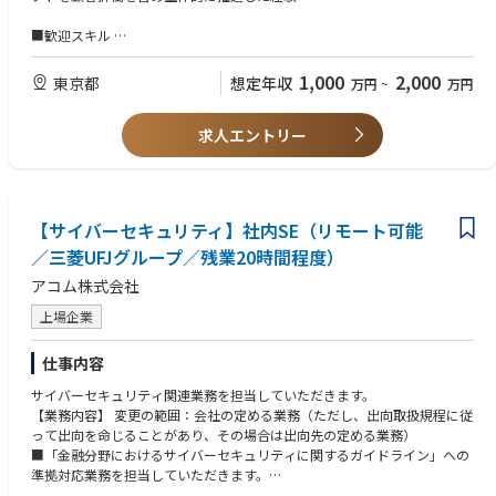
■歓迎スキル
❚ 具体的な業務内容
・金融機関（銀行・証券・リース等）での勤務経験
・金融機関とのアライアンスにおける企画・推進業務（商談・提案・関係
・審査、融資、モニタリング、法人営業などのドメイン知見
1,000
2,000
東京都
想定年収
万円
~
万円
構築）
・エンタープライズ向けプロダクトの導入経験（セキュリティ・運用・稟
・PoCの推進および本番導入・継続利用に向けた提案・交渉
議対応など）
・複数案件を通じた提供価値の整理と、導入モデルの標準化（事業化）
求人エントリー
・BizDev、アライアンス、事業開発などの経験
・金融機関内外のステークホルダーとの調整・意思決定推進
・事業やサービスの立ち上げ、またはグロースフェーズに関与した経験
・現場で得られた課題の整理とプロダクト改善への接続
・AI/機械学習プロダクトに関する基礎理解（データ活用・モデル評価な
・アライアンス事業の事業運営・管理
ど）
【サイバーセキュリティ】社内SE（リモート可能
❚ 所属チーム
■求める人物像
FlexCapital 事業部（事業責任者：1名）
／三菱UFJグループ／残業20時間程度）
・Fivotのビジョン・行動指針に共感し、事業やプロダクトを通じて価値提
├ PdM：3名
供したい方
アコム株式会社
├ バックエンドエンジニア：7名
・ユーザーや顧客の視点に立ち、本質的な課題を捉えて解決に向き合える
├ フロントエンドエンジニア：3名
方
上場企業
├ ビジネス：3名
・既に整理された課題だけでなく、曖昧な状況から論点を整理し、仮説を
├ 審査：3名
導ける方
仕事内容
├ デザイナー：1名
・スピード感のある環境で、自ら考え行動し、仮説検証を回し切れる方
└ アドミン：1名
・職種や立場を越え、他者とのコミュニケーションや協働を楽しめる方
サイバーセキュリティ関連業務を担当していただきます。
・自身の専門性を磨きながら、S役割の枠を越えて事業全体に向き合いた
【業務内容】 変更の範囲：会社の定める業務（ただし、出向取扱規程に従
❚ このポジションだから得られるキャリア・経験
い方
って出向を命じることがあり、その場合は出向先の定める業務）
これまで金融機関や関連領域で培ってきた知見や経験を活かしながら、ス
・変化を前向きに捉え、学び続けながらやり切る力をお持ちの方
■「金融分野におけるサイバーセキュリティに関するガイドライン」への
タートアップ向け融資の新たな可能性を広げていく事業の立ち上げに、初
準拠対応業務を担当していただきます。
期フェーズから関わることができます。
■MUFGグループ共通のサイバーセキュリティプロジェクト対応業務を担